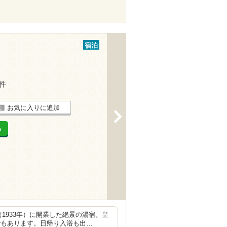
宿泊
4件
お気に入りに追加
>
る
1933年）に開業した絶景の湯宿。皇
でもあります。日帰り入浴も出…