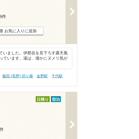
>
19件
お気に入りに追加
ていました。伊那谷を見下ろす露天風
っています。湯は、僅かにヌメリ気が
飯田 (長野) 切り傷
金野駅
千代駅
日帰り
宿泊
>
5件