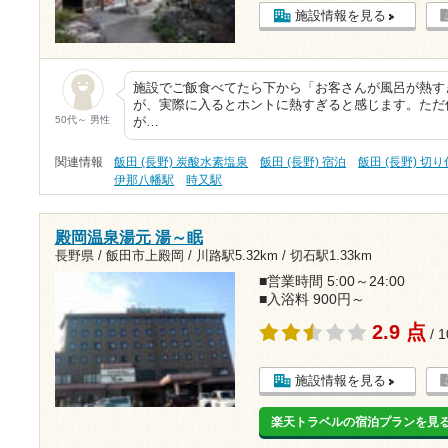
施設情報を見る
施設でご飯食べてたら下から「お客さんが風呂が熱す
が、実際に入るとホントに熱すぎると感じます。ただ
50代～ 男性
が…
関連情報
飯田 (長野) 炭酸水素塩泉
飯田 (長野) 宿泊
飯田 (長野) 切り
伊那八幡駅
時又駅
殿岡温泉湯元 湯～眠
長野県 / 飯田市上殿岡 /
川路駅5.32km
/
切石駅1.33km
■営業時間 5:00～24:00
■入浴料 900円～
2.9 点
/ 
施設情報を見る
楽天トラベルの宿泊プランを見