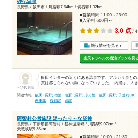
砂払温泉
長野県 / 飯田市 /
川路駅7.64km
/
切石駅1.02km
■営業時間 11:00～23:00
■入浴料 600円～
3.0 点
/ 
施設情報を見る
楽天トラベルの宿泊プランを見
飯田インターの近くにある温泉です。アルカリ泉との
質は感じられない湯になっていました。 内湯は、大
～10代 男性
関連情報
飯田 (長野) 宿泊
飯田 (長野) 冷え性
飯田 (長野) 子連れOK
飯田駅
桜町駅
鼎駅
阿智村公営施設 湯ったり～な昼神
長野県 / 下伊那郡阿智村 / 昼神温泉郷 /
川路駅9.07km
/
天竜峡駅9.35km
■営業時間 10:00～21:30