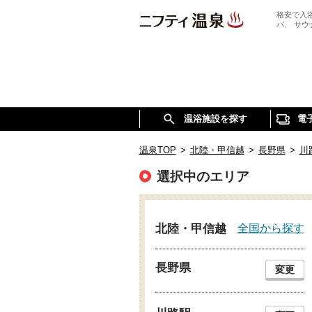
格安で入
パ、 サ
温浴施設を探す
電
温泉TOP
>
北陸・甲信越
>
長野県
>
川
選択中のエリア
全国から探す
北陸・甲信越
長野県
変更