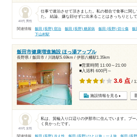
仕事で連泊させて頂きました。私の都合で食事に関し
た。 結論、嫌な顔せずに出来ることはきっちりとして
40代 男性
関連情報
飯田 (長野) 宿泊
飯田 (長野) 糖尿病
飯田 (長野) 切り傷
飯
下山村駅
飯田市健康増進施設 ほっ湯アップル
長野県 / 飯田市 /
川路駅5.69km
/
伊那八幡駅1.35km
■営業時間 11:00～21:00
■入浴料 600円～
3.6 点
/ 
施設情報を見る
私は、箕輪入り口辺りの伊那市に住んでいます。プー
く良かったです。
40代 女性
関連情報
飯田 (長野) 冷え性
飯田 (長野) ひとり旅・一人旅
飯田 (長