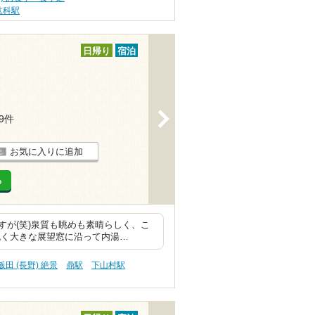
駄科駅
日帰り
宿泊
>
19件
お気に入りに追加
る
が(笑)泉質も眺めも素晴らしく、こ
丸く大きな展望窓に沿って内湯…
飯田 (長野) 絶景
鼎駅
下山村駅