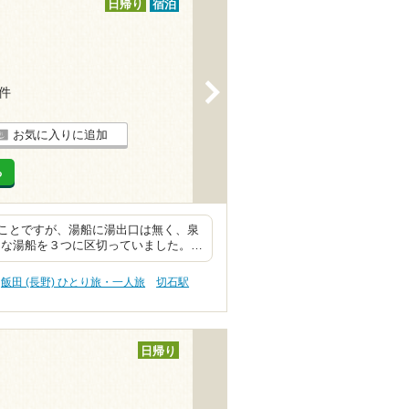
日帰り
宿泊
>
4件
お気に入りに追加
る
ことですが、湯船に湯出口は無く、泉
きな湯船を３つに区切っていました。…
飯田 (長野) ひとり旅・一人旅
切石駅
日帰り