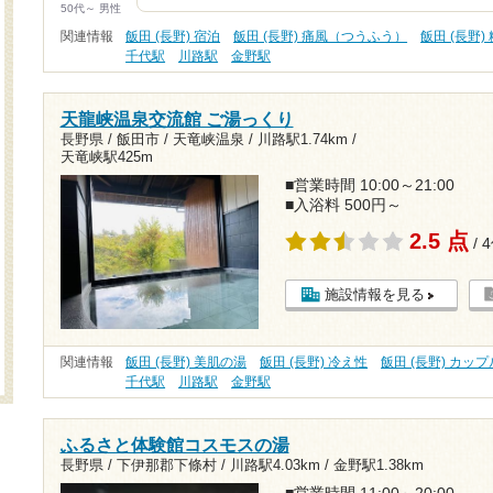
50代～ 男性
関連情報
飯田 (長野) 宿泊
飯田 (長野) 痛風（つうふう）
飯田 (長野)
千代駅
川路駅
金野駅
天龍峡温泉交流館 ご湯っくり
長野県 / 飯田市 / 天竜峡温泉 /
川路駅1.74km
/
天竜峡駅425m
■営業時間 10:00～21:00
■入浴料 500円～
2.5 点
/ 
施設情報を見る
関連情報
飯田 (長野) 美肌の湯
飯田 (長野) 冷え性
飯田 (長野) カップ
千代駅
川路駅
金野駅
ふるさと体験館コスモスの湯
長野県 / 下伊那郡下條村 /
川路駅4.03km
/
金野駅1.38km
■営業時間 11:00～20:00