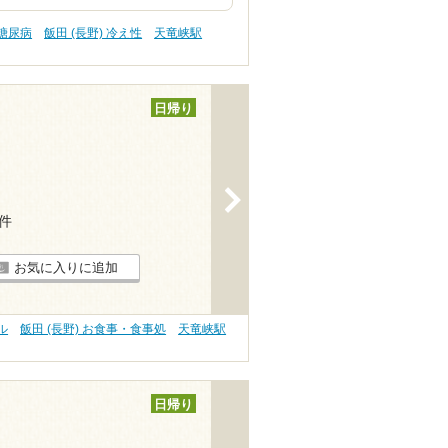
 糖尿病
飯田 (長野) 冷え性
天竜峡駅
日帰り
>
4件
お気に入りに追加
ル
飯田 (長野) お食事・食事処
天竜峡駅
日帰り