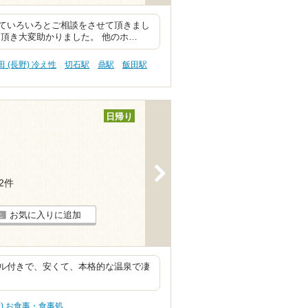
ていろいろとご相談をさせて頂きまし
頂き大変助かりました。 他のホ…
田 (長野) 冷え性
切石駅
鼎駅
飯田駅
日帰り
>
12件
お気に入りに追加
ル付きで、安くて、本格的な温泉で凄
野) お食事・食事処