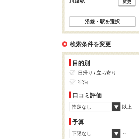
川路駅
変更
沿線・駅を選択
検索条件を変更
目的別
日帰り / 立ち寄り
宿泊
口コミ評価
指定なし
以上
予算
下限なし
～