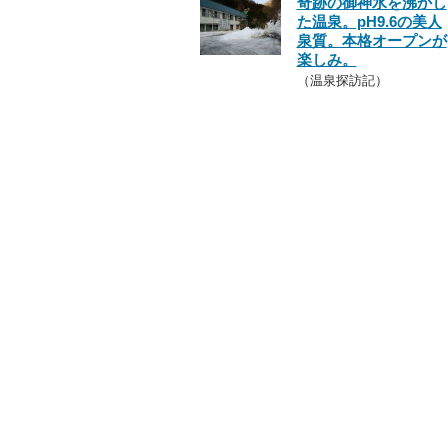
奇跡の御神水を沸かし
た温泉。pH9.6の美人
泉質。本格オープンが
楽しみ。
（温泉探訪記）