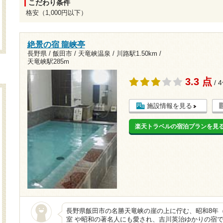
こだわり条件
格安（1,000円以下）
絶景の宿 龍峡亭
長野県 / 飯田市 / 天竜峡温泉 /
川路駅1.50km
/
天竜峡駅285m
3.3 点
/ 
施設情報を見る
楽天トラベルの宿泊プランを見
長野県飯田市の名勝天竜峡の崖の上に佇む、昭和8年（
室 や昭和の著名人にも愛され、吉川英治ゆかりの宿