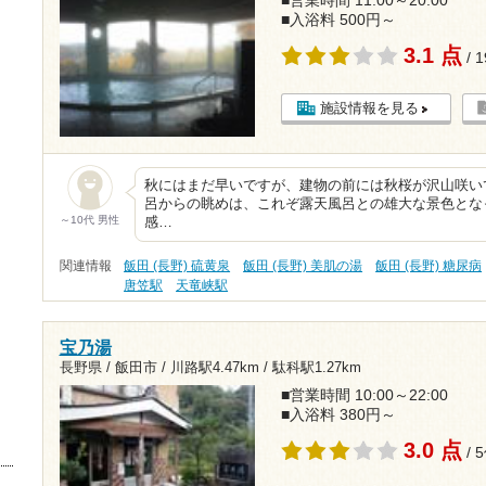
■入浴料 500円～
3.1 点
/ 
施設情報を見る
秋にはまだ早いですが、建物の前には秋桜が沢山咲い
呂からの眺めは、これぞ露天風呂との雄大な景色とな
～10代 男性
感…
関連情報
飯田 (長野) 硫黄泉
飯田 (長野) 美肌の湯
飯田 (長野) 糖尿病
唐笠駅
天竜峡駅
宝乃湯
長野県 / 飯田市 /
川路駅4.47km
/
駄科駅1.27km
■営業時間 10:00～22:00
■入浴料 380円～
3.0 点
/ 