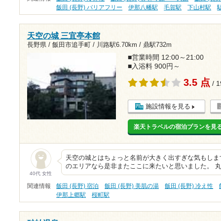
飯田 (長野) バリアフリー
伊那八幡駅
毛賀駅
下山村駅
天空の城 三宜亭本館
長野県 / 飯田市追手町 /
川路駅6.70km
/
鼎駅732m
■営業時間 12:00～21:00
■入浴料 900円～
3.5 点
/ 
施設情報を見る
楽天トラベルの宿泊プランを見
天空の城とはちょっと名前が大きく出すぎな気もします
のエリアなら是非またここに来たいと思いました。 
40代 女性
関連情報
飯田 (長野) 宿泊
飯田 (長野) 美肌の湯
飯田 (長野) 冷え性
伊那上郷駅
桜町駅