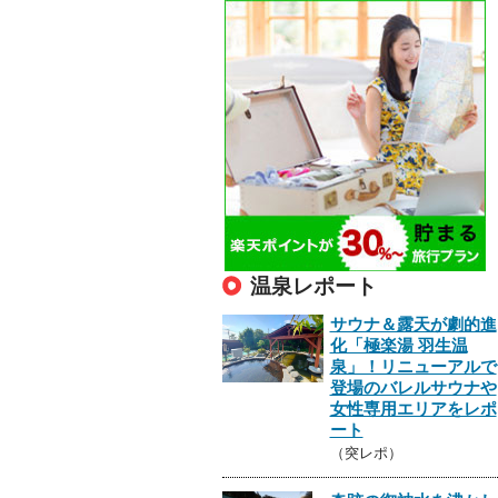
温泉レポート
サウナ＆露天が劇的進
化「極楽湯 羽生温
泉」！リニューアルで
登場のバレルサウナや
女性専用エリアをレポ
ート
（突レポ）