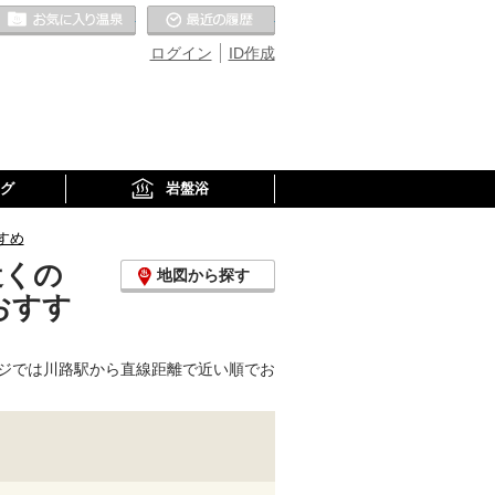
お気に入りの温泉
最近の履歴
ログイン
ID作成
グ
岩盤浴
すめ
近くの
地図から探す
おすす
ジでは川路駅から直線距離で近い順でお