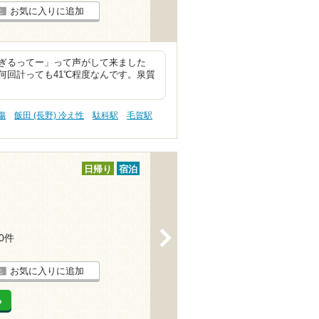
お気に入りに追加
ぎるってー」って声がして来ました
何回計っても41℃程度なんです。泉質
傷
飯田 (長野) 冷え性
駄科駅
毛賀駅
日帰り
宿泊
>
10件
お気に入りに追加
る