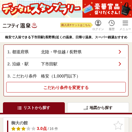
購入済チケットはこちら
ログイン
履歴
メニュー
格安で入浴できる下市田駅(長野県)近くの温泉、日帰り温泉、スーパー銭湯おすすめ
1. 都道府県
北陸・甲信越 / 長野県
2. 沿線・駅
下市田駅
3. こだわり条件
格安（1,000円以下）
こだわり条件を変更する
リストから探す
地図から探す
御大の館
お気に入
りに追加
3.0点
/ 16 件