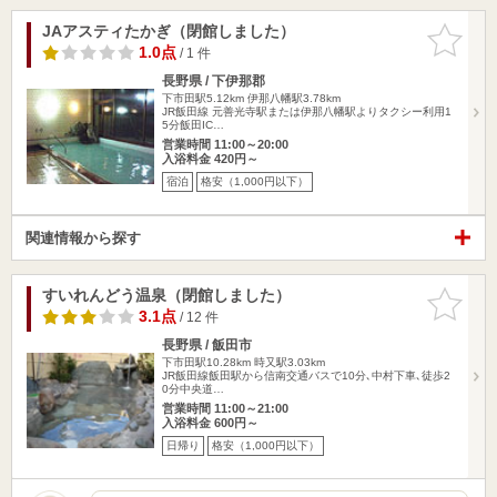
JAアスティたかぎ（閉館しました）
お気に入
りに追加
1.0点
/ 1 件
長野県 / 下伊那郡
下市田駅5.12km
伊那八幡駅3.78km
JR飯田線 元善光寺駅または伊那八幡駅よりタクシー利用1
5分飯田IC…
営業時間 11:00～20:00
入浴料金 420円～
宿泊
格安（1,000円以下）
関連情報から探す
すいれんどう温泉（閉館しました）
お気に入
りに追加
3.1点
/ 12 件
長野県 / 飯田市
下市田駅10.28km
時又駅3.03km
JR飯田線飯田駅から信南交通バスで10分､中村下車､徒歩2
0分中央道…
営業時間 11:00～21:00
入浴料金 600円～
日帰り
格安（1,000円以下）