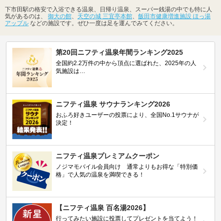
下市田駅の格安で入浴できる温泉、日帰り温泉、スーパー銭湯の中でも特に人
気があるのは、
御大の館
、
天空の城 三宜亭本館
、
飯田市健康増進施設 ほっ湯
アップル
などの施設です。ぜひ一度は足を運んでみてください。
第20回ニフティ温泉年間ランキング2025
全国約2.2万件の中から頂点に選ばれた、2025年の人
気施設は…
ニフティ温泉 サウナランキング2026
おふろ好きユーザーの投票により、全国No.1サウナが
決定！
ニフティ温泉プレミアムクーポン
ノジマモバイル会員向け 通常よりもお得な「特別価
格」で人気の温泉を満喫できる！
【ニフティ温泉 百名湯2026】
行ってみたい施設に投票してプレゼントを当てよう！