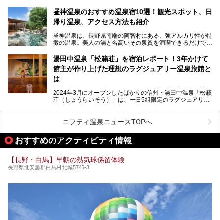
泉の恵みが魅力のお宿です。せっかく泊まるなら、その魅力
を隅々まで楽しみたいですよね。この記事では、金具屋での
昼神温泉のおすすめ温泉宿10選！観光スポット、日
滞在を最高の思い出にするための「楽しみ方」を徹底的にご
帰り温泉、アクセス方法も紹介
紹介します！
昼神温泉は、長野県南端の阿智村にある、強アルカリ性が特
徴の温泉。美人の湯と名高いその泉質を満喫できるだけでな
く、日本一の星空鑑賞ができる注目の温泉地です。
昼神温泉では、朝市などの観光スポットや、信州名物のおや
湯田中温泉「松籟荘」を宿泊レポート！3年かけて
きを楽しめるグルメスポットなど、観光を楽しむにはぴった
館主が作り上げた理想のラグジュアリー温泉旅館と
りの場所が豊富にあります。
この記事では、昼神温泉での滞在を充実させる宿泊施設や日
は
帰り温泉、見どころ満載の観光・グルメスポットに加え、ア
クセス方法も順に紹介します。
2024年3月にオープンしたばかりの信州・湯田中温泉「松籟
荘（しょうらいそう）」は、一日5組限定のラグジュアリー
温泉旅館。全室が源泉掛け流しの露天風呂、庭園付きで、プ
ライベートに楽しめる非日常感が味わえます。また宿泊者は
道向かいの「よろづや」の大浴場「桃山風呂」や共同浴場の
ニフティ温泉ニュースTOPへ
「湯田中大湯」も利用ができます。
おすすめのアクティビティ情報
極上のお湯に浸り上質なお料理に舌鼓、特別な日に泊まりた
い湯田中温泉「松籟荘」を、実際に宿泊した目線で紹介しま
す。
【長野・白馬】早朝の熱気球係留体験
長野県北安曇郡白馬村北城5746-3