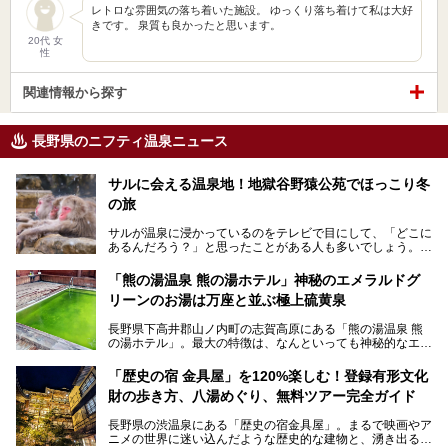
レトロな雰囲気の落ち着いた施設。 ゆっくり落ち着けて私は大好
きです。 泉質も良かったと思います。
20代 女
性
関連情報から探す
長野県のニフティ温泉ニュース
サルに会える温泉地！地獄谷野猿公苑でほっこり冬
の旅
サルが温泉に浸かっているのをテレビで目にして、「どこに
あるんだろう？」と思ったことがある人も多いでしょう。
この微笑ましい光景は、長野県にある「地獄谷野猿公苑」で
「熊の湯温泉 熊の湯ホテル」神秘のエメラルドグ
見られるもので、野生のサルが雪景色の中で温泉に浸かる姿
リーンのお湯は万座と並ぶ極上硫黄泉
を間近で観察できます。
長野県下高井郡山ノ内町の志賀高原にある「熊の湯温泉 熊
本記事では、地獄谷野猿公苑の魅力や見どころ、サルと温泉
の湯ホテル」。最大の特徴は、なんといっても神秘的なエメ
との関係性、地獄谷周辺の観光スポットについて紹介しま
ラルドグリーンのお湯。この美しいお湯に魅了され、何度も
す。サルを観察した後にほっこりと浸かれる温泉も紹介する
リピートするファンも多い温泉です。冬はスキーと一緒に楽
ので、野生のサルを観察する貴重な自然体験と温泉をあわせ
「歴史の宿 金具屋」を120%楽しむ！登録有形文化
しみたい極上の温泉を紹介します。
て楽しみたい人は、ぜひ参考にしてください。
財の歩き方、八湯めぐり、無料ツアー完全ガイド
長野県の渋温泉にある「歴史の宿金具屋」。まるで映画やア
ニメの世界に迷い込んだような歴史的な建物と、湧き出る温