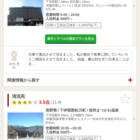
下市田駅7.88km
切石駅1.33km
JR飯田駅よりバスと徒歩で約20分､タクシーの場合約1,50
0円､伊…
営業時間 5:00～24:00
入浴料金 900円～
日帰り
宿泊
格安（1,000円以下）
楽天トラベルの宿泊プランを見る
仕事で連泊させて頂きました。私の都合で食事に関していろいろ
とご相談をさせて頂きました。 結論、嫌な顔せずに出来ることは
き…
40代 男
性
関連情報から探す
清流苑
お気に入
りに追加
3.5点
/ 21 件
長野県 / 下伊那郡松川町 / 信州まつかわ温泉
下市田駅8.48km
上片桐駅5.29km
JR飯田線伊那大島駅からタクシー約8分中央道松川ICから
約2km
営業時間 10:00～20:30
入浴料金 500円～
日帰り
宿泊
格安（1,000円以下）