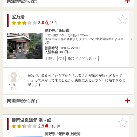
関連情報から探す
宝乃湯
お気に入
りに追加
3.0点
/ 5 件
長野県 / 飯田市
下市田駅7.50km
駄科駅1.27km
JR飯田線伊那八幡駅よりタクシー5分中央道飯田ICより車2
0分
営業時間 10:00～22:00
入浴料金 380円～
日帰り
宿泊
格安（1,000円以下）
施設でご飯食べてたら下から「お客さんが風呂が熱すぎるって
ー」って声がして来ましたが、実際に入るとホントに熱すぎると
感じます…
50代～
男性
関連情報から探す
殿岡温泉湯元 湯～眠
お気に入
りに追加
2.9点
/ 10 件
長野県 / 飯田市上殿岡