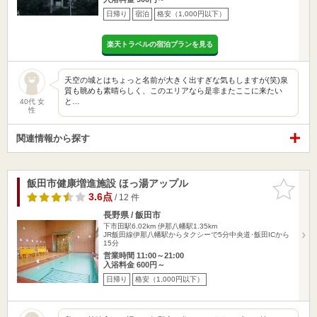
日帰り
宿泊
格安（1,000円以下）
楽天トラベルの宿泊プランを見る
天空の城とはちょっと名前が大きく出すぎな気もしますが(笑)泉
質も眺めも素晴らしく、このエリアなら是非またここに来たい
と…
40代 女
性
関連情報から探す
飯田市健康増進施設 ほっ湯アップル
お気に入
りに追加
3.6点
/ 12 件
長野県 / 飯田市
下市田駅6.02km
伊那八幡駅1.35km
JR飯田線伊那八幡駅からタクシーで5分中央道･飯田ICから
15分
営業時間 11:00～21:00
入浴料金 600円～
日帰り
格安（1,000円以下）