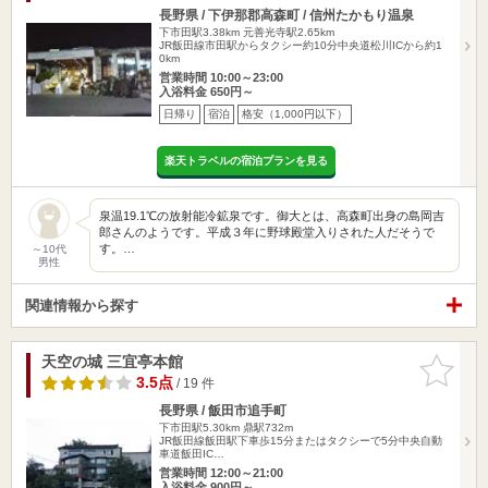
長野県 / 下伊那郡高森町 / 信州たかもり温泉
下市田駅3.38km
元善光寺駅2.65km
JR飯田線市田駅からタクシー約10分中央道松川ICから約1
0km
営業時間 10:00～23:00
入浴料金 650円～
日帰り
宿泊
格安（1,000円以下）
楽天トラベルの宿泊プランを見る
泉温19.1℃の放射能冷鉱泉です。御大とは、高森町出身の島岡吉
郎さんのようです。平成３年に野球殿堂入りされた人だそうで
す。…
～10代
男性
関連情報から探す
天空の城 三宜亭本館
お気に入
りに追加
3.5点
/ 19 件
長野県 / 飯田市追手町
下市田駅5.30km
鼎駅732m
JR飯田線飯田駅下車歩15分またはタクシーで5分中央自動
車道飯田IC…
営業時間 12:00～21:00
入浴料金 900円～