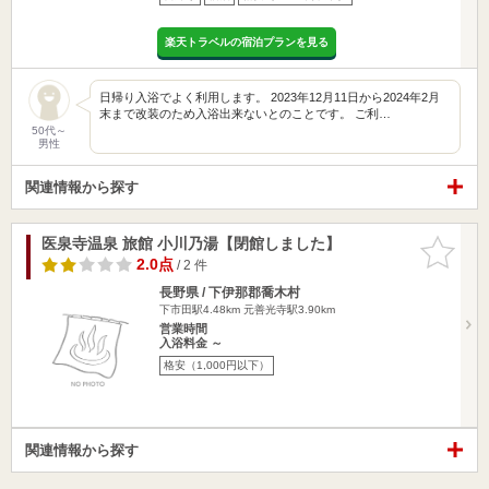
楽天トラベルの宿泊プランを見る
日帰り入浴でよく利用します。 2023年12月11日から2024年2月
末まで改装のため入浴出来ないとのことです。 ご利…
50代～
男性
関連情報から探す
医泉寺温泉 旅館 小川乃湯【閉館しました】
お気に入
りに追加
2.0点
/ 2 件
長野県 / 下伊那郡喬木村
下市田駅4.48km
元善光寺駅3.90km
営業時間
入浴料金 ～
格安（1,000円以下）
関連情報から探す