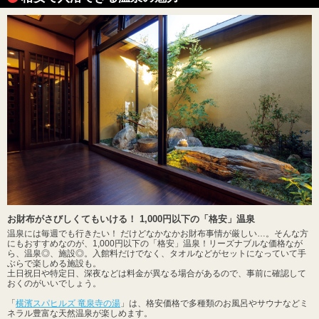
お財布がさびしくてもいける！ 1,000円以下の「格安」温泉
温泉には毎週でも行きたい！ だけどなかなかお財布事情が厳しい…。そんな方
にもおすすめなのが、1,000円以下の「格安」温泉！リーズナブルな価格なが
ら、温泉◎、施設◎。入館料だけでなく、タオルなどがセットになっていて手
ぶらで楽しめる施設も。
土日祝日や特定日、深夜などは料金が異なる場合があるので、事前に確認して
おくのがいいでしょう。
「
横濱スパヒルズ 竜泉寺の湯
」は、格安価格で多種類のお風呂やサウナなどミ
ネラル豊富な天然温泉が楽しめます。