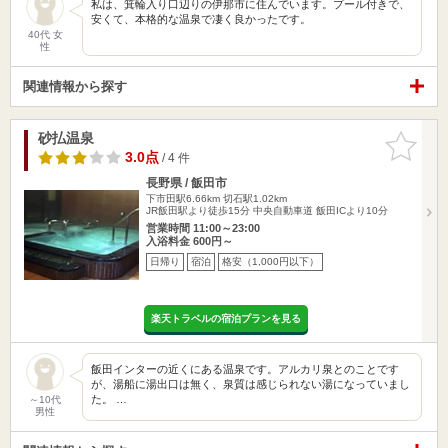
私は、箕輪入り口辺りの伊那市に住んでいます。プール付きで、
安くて、本格的な温泉で凄く良かったです。
40代 女
性
関連情報から探す
砂払温泉
お気に入
りに追加
3.0点
/ 4 件
長野県 / 飯田市
下市田駅6.66km
切石駅1.02km
JR飯田駅より徒歩15分 中央自動車道 飯田ICより10分
営業時間 11:00～23:00
入浴料金 600円～
日帰り
宿泊
格安（1,000円以下）
楽天トラベルの宿泊プランを見る
飯田インターの近くにある温泉です。アルカリ泉とのことです
が、湯船に湯出口は無く、泉質は感じられない湯になっていまし
た。 …
～10代
男性