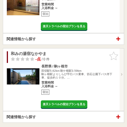
営業時間
入浴料金 ～
宿泊
楽天トラベルの宿泊プランを見る
関連情報から探す
和みの湯宿なかやま
お気に入
りに追加
-点
/ 0 件
長野県 / 駒ヶ根市
田切駅5.62km
駒ケ根駅3.59km
駒ヶ根駅よりしらび平行バス乗車、切石公園下バス停下
車、徒歩約１０分。…
営業時間
入浴料金 ～
宿泊
楽天トラベルの宿泊プランを見る
関連情報から探す