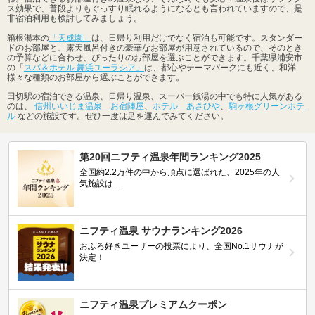
ス効果で、普段よりもぐっすり眠れるようになるとも言われていますので、是
非宿泊利用も検討してみましょう。
箱根湯本の
「天成園」
は、日帰り利用だけでなく宿泊も可能です。スタンダー
ドのお部屋と、露天風呂付きの豪華なお部屋が用意されているので、そのとき
の予算などに合わせ、ぴったりのお部屋を選ぶことができます。千葉県浦安市
の「
スパ＆ホテル 舞浜ユーラシア」
は、都心やテーマパークにも近く、和洋
様々な種類のお部屋から選ぶことができます。
田切駅の宿泊できる温泉、日帰り温泉、スーパー銭湯の中でも特に人気がある
のは、
信州いいじま温泉 お宿陣屋
、
ホテル あさひや
、
駒ヶ根グリーンホテ
ル
などの施設です。ぜひ一度は足を運んでみてください。
第20回ニフティ温泉年間ランキング2025
全国約2.2万件の中から頂点に選ばれた、2025年の人
気施設は…
ニフティ温泉 サウナランキング2026
おふろ好きユーザーの投票により、全国No.1サウナが
決定！
ニフティ温泉プレミアムクーポン