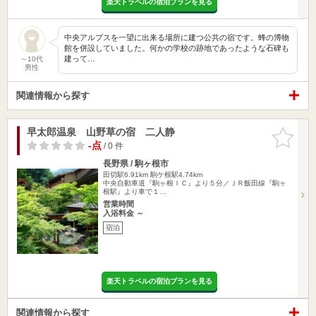
楽天トラベルの宿泊プランを見る
中央アルプスを一望に出来る場所に建つ公共の宿です。蜂の博物
館を併設していました。何かの学校の跡地であったような石碑も
建って…
～10代
男性
関連情報から探す
早太郎温泉 山野草の宿 二人静
お気に入
りに追加
-点
/ 0 件
長野県 / 駒ヶ根市
田切駅6.91km
駒ケ根駅4.74km
中央自動車道『駒ヶ根ＩＣ』より５分／ＪＲ飯田線『駒ヶ
根駅』より車で１…
営業時間
入浴料金 ～
宿泊
楽天トラベルの宿泊プランを見る
関連情報から探す