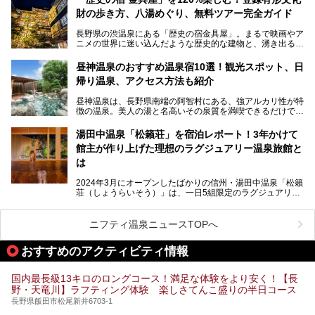
しみたい極上の温泉を紹介します。
て楽しみたい人は、ぜひ参考にしてください。
財の歩き方、八湯めぐり、無料ツアー完全ガイド
長野県の渋温泉にある「歴史の宿金具屋」。まるで映画やア
ニメの世界に迷い込んだような歴史的な建物と、湧き出る温
泉の恵みが魅力のお宿です。せっかく泊まるなら、その魅力
を隅々まで楽しみたいですよね。この記事では、金具屋での
昼神温泉のおすすめ温泉宿10選！観光スポット、日
滞在を最高の思い出にするための「楽しみ方」を徹底的にご
帰り温泉、アクセス方法も紹介
紹介します！
昼神温泉は、長野県南端の阿智村にある、強アルカリ性が特
徴の温泉。美人の湯と名高いその泉質を満喫できるだけでな
く、日本一の星空鑑賞ができる注目の温泉地です。
昼神温泉では、朝市などの観光スポットや、信州名物のおや
湯田中温泉「松籟荘」を宿泊レポート！3年かけて
きを楽しめるグルメスポットなど、観光を楽しむにはぴった
館主が作り上げた理想のラグジュアリー温泉旅館と
りの場所が豊富にあります。
この記事では、昼神温泉での滞在を充実させる宿泊施設や日
は
帰り温泉、見どころ満載の観光・グルメスポットに加え、ア
クセス方法も順に紹介します。
2024年3月にオープンしたばかりの信州・湯田中温泉「松籟
荘（しょうらいそう）」は、一日5組限定のラグジュアリー
温泉旅館。全室が源泉掛け流しの露天風呂、庭園付きで、プ
ライベートに楽しめる非日常感が味わえます。また宿泊者は
道向かいの「よろづや」の大浴場「桃山風呂」や共同浴場の
ニフティ温泉ニュースTOPへ
「湯田中大湯」も利用ができます。
おすすめのアクティビティ情報
極上のお湯に浸り上質なお料理に舌鼓、特別な日に泊まりた
い湯田中温泉「松籟荘」を、実際に宿泊した目線で紹介しま
す。
国内最長級13キロのロングコース！満足な体験をより安く！【長
野・天竜川】ラフティング体験 楽しさてんこ盛りの半日コース
長野県飯田市松尾新井6703-1