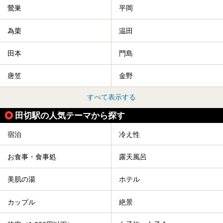
鶯巣
平岡
為栗
温田
田本
門島
唐笠
金野
すべて表示する
田切駅の人気テーマから探す
宿泊
冷え性
お食事・食事処
露天風呂
美肌の湯
ホテル
カップル
絶景