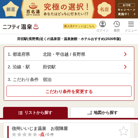
購入済チケットはこちら
ログイン
履歴
メニュー
田切駅(長野県)近くの温泉宿・温泉旅館・ホテルおすすめ(2026年版)
1. 都道府県
北陸・甲信越 / 長野県
2. 沿線・駅
田切駅
3. こだわり条件
宿泊
こだわり条件を変更する
リストから探す
地図から探す
信州いいじま温泉 お宿陣屋
お気に入
りに追加
-点
/ 0 件