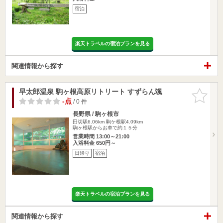
宿泊
楽天トラベルの宿泊プランを見る
関連情報から探す
早太郎温泉 駒ヶ根高原リトリート すずらん颯
お気に入
りに追加
-点
/ 0 件
長野県 / 駒ヶ根市
田切駅6.06km
駒ケ根駅4.09km
駒ヶ根駅からお車で約１５分
営業時間 13:00～21:00
入浴料金 650円～
日帰り
宿泊
楽天トラベルの宿泊プランを見る
関連情報から探す