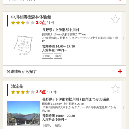
中川村四徳森林体験館
お気に入
りに追加
3.0点
/ 1 件
長野県 / 上伊那郡中川村
田切駅8.10km
伊那本郷駅6.77km
JR飯田線駒ヶ根駅からタクシーで30分中央自動車道駒ヶ根
IC
営業時間 14:00～17:30
入浴料金 800円～
日帰り
宿泊
関連情報から探す
清流苑
お気に入
りに追加
3.5点
/ 21 件
長野県 / 下伊那郡松川町 / 信州まつかわ温泉
田切駅11.85km
上片桐駅5.29km
JR飯田線伊那大島駅からタクシー約8分中央道松川ICから
約2km
営業時間 10:00～20:30
入浴料金 500円～
日帰り
宿泊