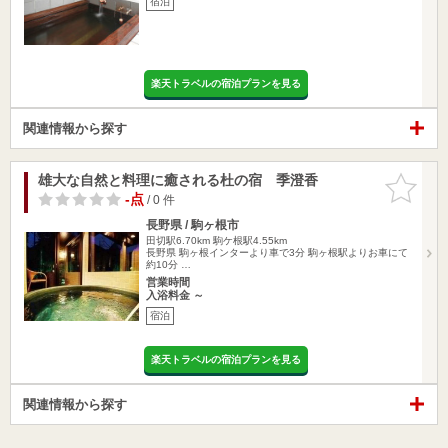
宿泊
楽天トラベルの宿泊プランを見る
関連情報から探す
雄大な自然と料理に癒される杜の宿 季澄香
お気に入
りに追加
-点
/ 0 件
長野県 / 駒ヶ根市
田切駅6.70km
駒ケ根駅4.55km
長野県 駒ヶ根インターより車で3分 駒ヶ根駅よりお車にて
約10分 …
営業時間
入浴料金 ～
宿泊
楽天トラベルの宿泊プランを見る
関連情報から探す