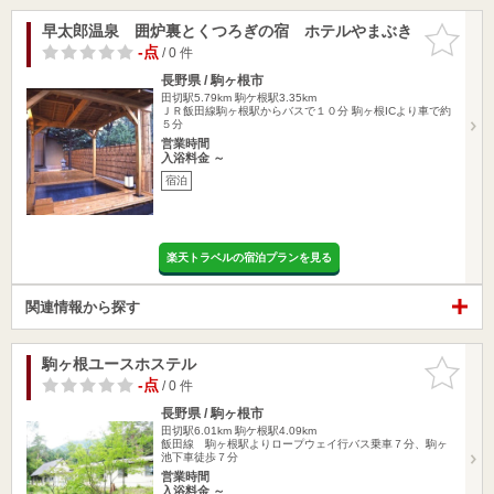
早太郎温泉 囲炉裏とくつろぎの宿 ホテルやまぶき
お気に入
りに追加
-点
/ 0 件
長野県 / 駒ヶ根市
田切駅5.79km
駒ケ根駅3.35km
ＪＲ飯田線駒ヶ根駅からバスで１０分 駒ヶ根ICより車で約
５分
営業時間
入浴料金 ～
宿泊
楽天トラベルの宿泊プランを見る
関連情報から探す
駒ヶ根ユースホステル
お気に入
りに追加
-点
/ 0 件
長野県 / 駒ヶ根市
田切駅6.01km
駒ケ根駅4.09km
飯田線 駒ヶ根駅よりロープウェイ行バス乗車７分、駒ヶ
池下車徒歩７分
営業時間
入浴料金 ～