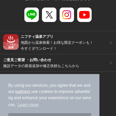
ニフティ温泉アプリ
地図から温泉検索！お得な限定クーポンも！
今すぐダウンロード！
ご意見ご要望 ・お問い合わせ
施設データの新規追加や修正依頼もこちらから
スマートフォン
/
PC
加盟店募集（資料請求）
広告出稿のご案内
By using our services, you agree that we and
our
partners
use cookies to improve advertisi
利用規約
ライフスタイルMEMBERS+規約
ng and enhance your experience on our servi
特定商取引法に基づく表記
ヘルプ
採用情報
ces.
Learn more
運営会社
個人情報保護ポリシー
©NIFTY Lifestyle Co., Ltd.