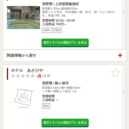
長野県 / 上伊那郡飯島町
田切駅1.35km
飯島駅820m
国道１５３号沿 中央道駒ヶ根、松川、両ＩＣより約15
分。高遠の桜（城…
営業時間 16:00～20:00
入浴料金 700円～
日帰り
宿泊
楽天トラベルの宿泊プランを見る
関連情報から探す
ホテル あさひや
お気に入
りに追加
-点
/ 0 件
長野県 / 駒ヶ根市
田切駅4.56km
駒ケ根駅150m
ＪＲ駒ヶ根駅より徒歩１分
営業時間
入浴料金 ～
宿泊
楽天トラベルの宿泊プランを見る