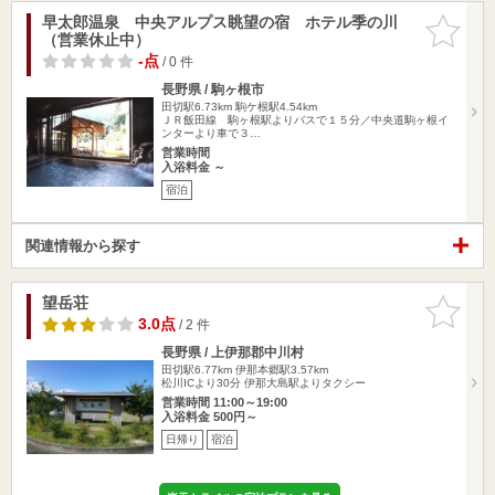
早太郎温泉 中央アルプス眺望の宿 ホテル季の川
お気に入
（営業休止中）
りに追加
-点
/ 0 件
長野県 / 駒ヶ根市
田切駅6.73km
駒ケ根駅4.54km
ＪＲ飯田線 駒ヶ根駅よりバスで１５分／中央道駒ヶ根イ
ンターより車で３…
営業時間
入浴料金 ～
宿泊
関連情報から探す
望岳荘
お気に入
りに追加
3.0点
/ 2 件
長野県 / 上伊那郡中川村
田切駅6.77km
伊那本郷駅3.57km
松川ICより30分 伊那大島駅よりタクシー
営業時間 11:00～19:00
入浴料金 500円～
日帰り
宿泊