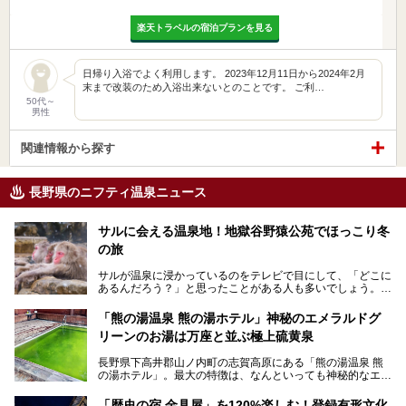
楽天トラベルの宿泊プランを見る
日帰り入浴でよく利用します。 2023年12月11日から2024年2月
末まで改装のため入浴出来ないとのことです。 ご利…
50代～
男性
関連情報から探す
長野県のニフティ温泉ニュース
サルに会える温泉地！地獄谷野猿公苑でほっこり冬
の旅
サルが温泉に浸かっているのをテレビで目にして、「どこに
あるんだろう？」と思ったことがある人も多いでしょう。
この微笑ましい光景は、長野県にある「地獄谷野猿公苑」で
「熊の湯温泉 熊の湯ホテル」神秘のエメラルドグ
見られるもので、野生のサルが雪景色の中で温泉に浸かる姿
リーンのお湯は万座と並ぶ極上硫黄泉
を間近で観察できます。
長野県下高井郡山ノ内町の志賀高原にある「熊の湯温泉 熊
本記事では、地獄谷野猿公苑の魅力や見どころ、サルと温泉
の湯ホテル」。最大の特徴は、なんといっても神秘的なエメ
との関係性、地獄谷周辺の観光スポットについて紹介しま
ラルドグリーンのお湯。この美しいお湯に魅了され、何度も
す。サルを観察した後にほっこりと浸かれる温泉も紹介する
リピートするファンも多い温泉です。冬はスキーと一緒に楽
ので、野生のサルを観察する貴重な自然体験と温泉をあわせ
「歴史の宿 金具屋」を120%楽しむ！登録有形文化