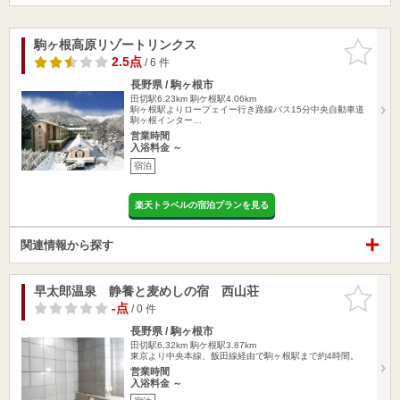
駒ヶ根高原リゾートリンクス
お気に入
りに追加
2.5点
/ 6 件
長野県 / 駒ヶ根市
田切駅6.23km
駒ケ根駅4.06km
駒ヶ根駅よりロープェイー行き路線バス15分中央自動車道
駒ヶ根インター…
営業時間
入浴料金 ～
宿泊
楽天トラベルの宿泊プランを見る
関連情報から探す
早太郎温泉 静養と麦めしの宿 西山荘
お気に入
りに追加
-点
/ 0 件
長野県 / 駒ヶ根市
田切駅6.32km
駒ケ根駅3.87km
東京より中央本線、飯田線経由で駒ヶ根駅まで約4時間。
営業時間
入浴料金 ～