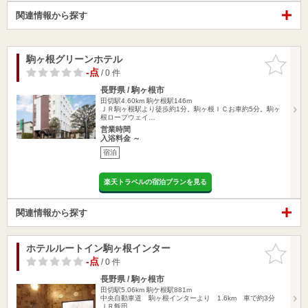
関連情報から探す
駒ヶ根グリーンホテル
お気に入
りに追加
-点
/ 0 件
長野県 / 駒ヶ根市
田切駅4.60km
駒ケ根駅146m
ＪＲ駒ヶ根駅より徒歩約1分。駒ヶ根ＩＣお車約5分。駒ヶ
根ロープウェイ…
営業時間
入浴料金 ～
宿泊
楽天トラベルの宿泊プランを見る
関連情報から探す
ホテルルートイン駒ヶ根インター
お気に入
りに追加
-点
/ 0 件
長野県 / 駒ヶ根市
田切駅5.06km
駒ケ根駅881m
中央自動車道 駒ヶ根インターより 1.6km 車で約3分
ＪＲ飯田…