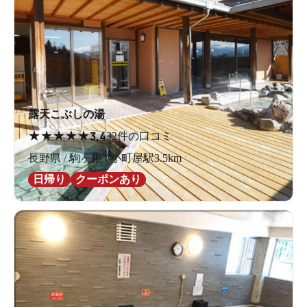
露天こぶしの湯
★
★
★
★
★
3.4
32件の口コミ
長野県 / 駒ヶ根 / 小町屋駅3.5km
日帰り
クーポンあり