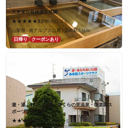
天恵泉白根桃源天笑閣
★
★
★
★
★
3.1
9件の口コミ
山梨県 / 南アルプス山麓 / 韮崎駅7.5km
日帰り
クーポンあり
遊・湯ふれあい公園 さくらの里温泉・後楽園ス
ポーツクラブ
★
★
★
★
★
4.0
6件の口コミ