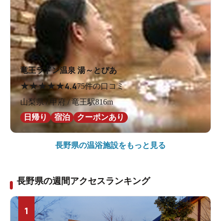
竜王ラドン温泉 湯～とぴあ
★
★
★
★
★
4.4
75件の口コミ
山梨県 / 甲府 / 竜王駅816m
日帰り
宿泊
クーポンあり
長野県の
温浴施設をもっと見る
長野県の週間アクセスランキング
1