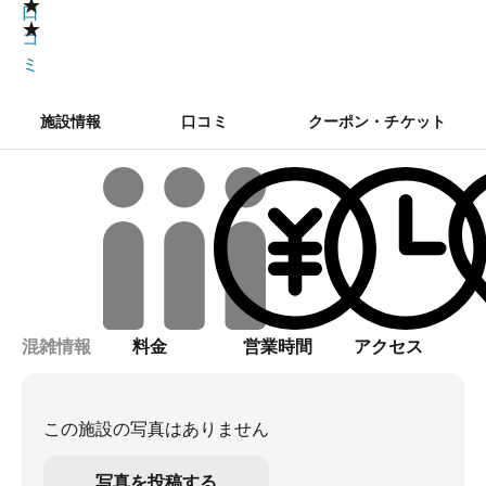
★
口
★
コ
ミ
施設情報
口コミ
クーポン・チケット
混雑情報
料金
営業時間
アクセス
この施設の写真はありません
写真を投稿する