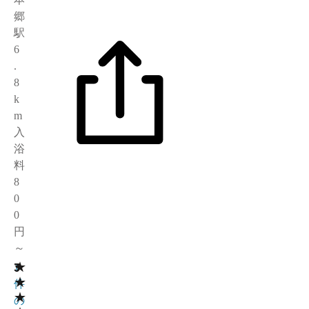
郷
駅
6
.
8
k
m
入
浴
料
8
0
0
円
～
★
3
1
★
件
★
の