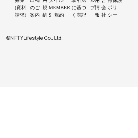
募集
出稿
用
タイル
取引法
ル
用
営
報保護
(資料
のご
規
MEMBER
に基づ
プ
情
会
ポリ
請求)
案内
約
S+規約
く表記
報
社
シー
©NIFTY Lifestyle Co., Ltd.