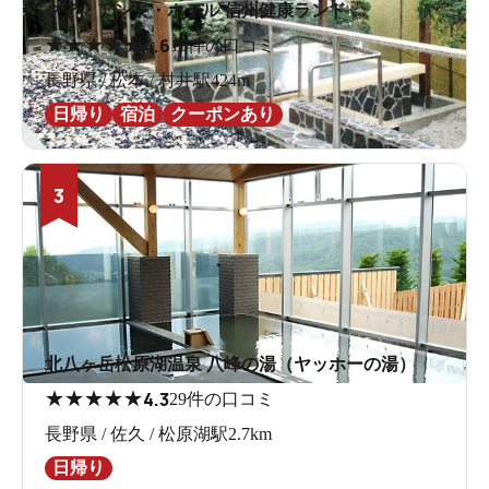
クア・アンド・ホテル 信州健康ランド
★
★
★
★
★
4.6
16件の口コミ
長野県 / 松本 / 村井駅424m
日帰り
宿泊
クーポンあり
3
北八ヶ岳松原湖温泉 八峰の湯（ヤッホーの湯）
★
★
★
★
★
4.3
29件の口コミ
長野県 / 佐久 / 松原湖駅2.7km
日帰り