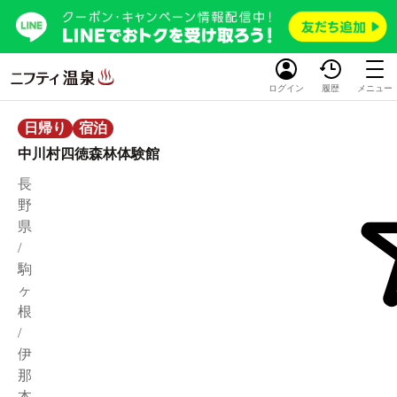
ログイン
履歴
メニュー
日帰り
宿泊
中川村四徳森林体験館
長
野
県
/
駒
ヶ
根
/
伊
那
本