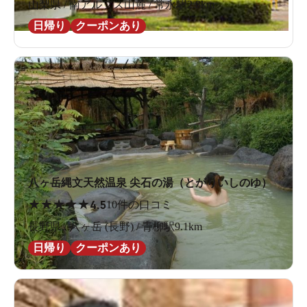
山梨県 / 南アルプス山麓 / 常永駅2.8km
日帰り
クーポンあり
八ヶ岳縄文天然温泉 尖石の湯（とがりいしのゆ）
★
★
★
★
★
4.5
10件の口コミ
長野県 / 八ヶ岳 (長野) / 青柳駅9.1km
日帰り
クーポンあり