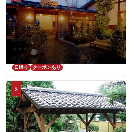
林檎の湯屋おぶ～
★
★
★
★
★
4.7
252件の口コミ
長野県 / 松本 / 平田駅1.9km
日帰り
クーポンあり
2