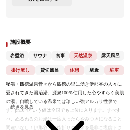
施設概要
岩盤浴
サウナ
食事
天然温泉
露天風呂
掛け流し
貸切風呂
休憩
駅近
駐車
秘湯・四徳温泉昔々から四徳の里に湧き伊那谷の人々に
愛されてきた湯治湯。源泉100％使用した心やすらぐ美肌
の湯。自噴している温泉では珍しい強アルカリ性泉で
続きを見る
す。ph10.4という値は全国でも上位に入ります。すべす
べ、ぬるぬるのお湯は一度入ったらやみつきになること
間違いなし！伊那谷でも指折りの良泉を是非ご堪能下さ