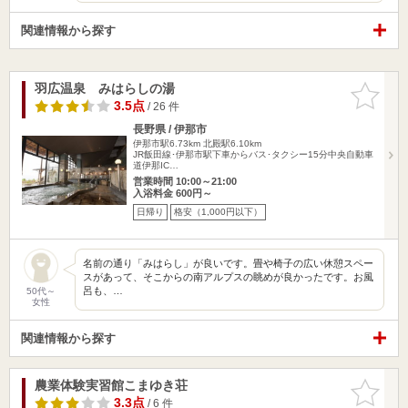
関連情報から探す
羽広温泉 みはらしの湯
お気に入
りに追加
3.5点
/ 26 件
長野県 / 伊那市
伊那市駅6.73km
北殿駅6.10km
JR飯田線･伊那市駅下車からバス･タクシー15分中央自動車
道伊那IC…
営業時間 10:00～21:00
入浴料金 600円～
日帰り
格安（1,000円以下）
名前の通り「みはらし」が良いです。畳や椅子の広い休憩スペー
スがあって、そこからの南アルプスの眺めが良かったです。お風
呂も、…
50代～
女性
関連情報から探す
農業体験実習館こまゆき荘
お気に入
りに追加
3.3点
/ 6 件