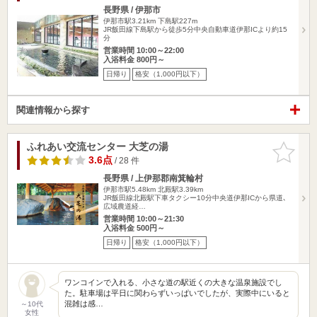
長野県 / 伊那市
伊那市駅3.21km
下島駅227m
JR飯田線下島駅から徒歩5分中央自動車道伊那ICより約15
分
営業時間 10:00～22:00
入浴料金 800円～
日帰り
格安（1,000円以下）
関連情報から探す
ふれあい交流センター 大芝の湯
お気に入
りに追加
3.6点
/ 28 件
長野県 / 上伊那郡南箕輪村
伊那市駅5.48km
北殿駅3.39km
JR飯田線北殿駅下車タクシー10分中央道伊那ICから県道､
広域農道経…
営業時間 10:00～21:30
入浴料金 500円～
日帰り
格安（1,000円以下）
ワンコインで入れる、小さな道の駅近くの大きな温泉施設でし
た。駐車場は平日に関わらずいっぱいでしたが、実際中にいると
混雑は感…
～10代
女性