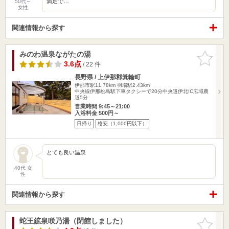
満足で…
50代～
女性
関連情報から探す
みのわ温泉ながたの湯
お気に入
りに追加
3.6点
/ 22 件
長野県 / 上伊那郡箕輪町
伊那市駅11.78km
羽場駅2.43km
中央線伊那松島駅下車タクシーで20分中央道伊北IC広域農
道5分
営業時間 9:45～21:00
入浴料金 500円～
日帰り
格安（1,000円以下）
とても良い温泉
40代 女
性
関連情報から探す
蛇王鉱泉咲乃湯（閉館しました）
お気に入
りに追加