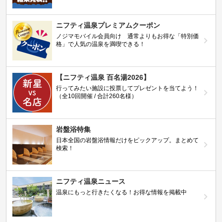
ニフティ温泉プレミアムクーポン
ノジマモバイル会員向け 通常よりもお得な「特別価
格」で人気の温泉を満喫できる！
【ニフティ温泉 百名湯2026】
行ってみたい施設に投票してプレゼントを当てよう！
（全10回開催 / 合計260名様）
岩盤浴特集
日本全国の岩盤浴情報だけをピックアップ。まとめて
検索！
ニフティ温泉ニュース
温泉にもっと行きたくなる！お得な情報を掲載中