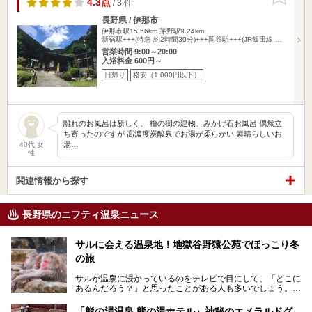
4.3点
/ 3 件
長野県 / 伊那市
伊那市駅15.56km
茅野駅9.24km
新宿駅+++(特急 約2時間30分)+++岡谷駅+++(JR飯田線 …
営業時間 9:00～20:00
入浴料金 600円～
日帰り
格安（1,000円以下）
離れのお風呂は新しく、 檜の樹の建物、みかげ石お風呂 偶然立
ち寄ったのですが 高濃度炭酸泉でお湯が柔らかい 素晴らしいお
湯…
40代 女
性
関連情報から探す
長野県のニフティ温泉ニュース
サルに会える温泉地！地獄谷野猿公苑でほっこり冬
の旅
サルが温泉に浸かっているのをテレビで目にして、「どこに
あるんだろう？」と思ったことがある人も多いでしょう。
この微笑ましい光景は、長野県にある「地獄谷野猿公苑」で
「熊の湯温泉 熊の湯ホテル」神秘のエメラルドグ