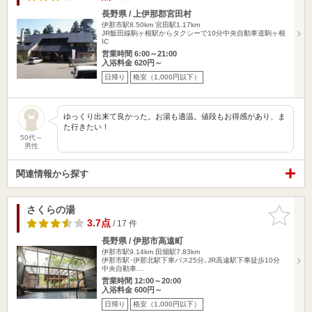
長野県 / 上伊那郡宮田村
伊那市駅8.50km
宮田駅1.17km
JR飯田線駒ヶ根駅からタクシーで10分中央自動車道駒ヶ根
IC
営業時間 6:00～21:00
入浴料金 620円～
日帰り
格安（1,000円以下）
ゆっくり出来て良かった。お湯も適温。値段もお得感があり、ま
た行きたい！
50代～
男性
関連情報から探す
さくらの湯
お気に入
りに追加
3.7点
/ 17 件
長野県 / 伊那市高遠町
伊那市駅9.14km
田畑駅7.83km
伊那市駅･伊那北駅下車バス25分､JR高遠駅下車徒歩10分
中央自動車…
営業時間 12:00～20:00
入浴料金 600円～
日帰り
格安（1,000円以下）