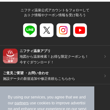
ニフティ温泉公式アカウントをフォローして
おトク情報やクーポン情報を受け取ろう
ニフティ温泉アプリ
地図から温泉検索！お得な限定クーポンも！
今すぐダウンロード！
ご意見ご要望 ・お問い合わせ
施設データの新規追加や修正依頼もこちらから
スマートフォン
/
PC
加盟店募集（資料請求）
広告出稿のご案内
By using our services, you agree that we and
our
partners
use cookies to improve advertisi
利用規約
ライフスタイルMEMBERS+規約
ng and enhance your experience on our servi