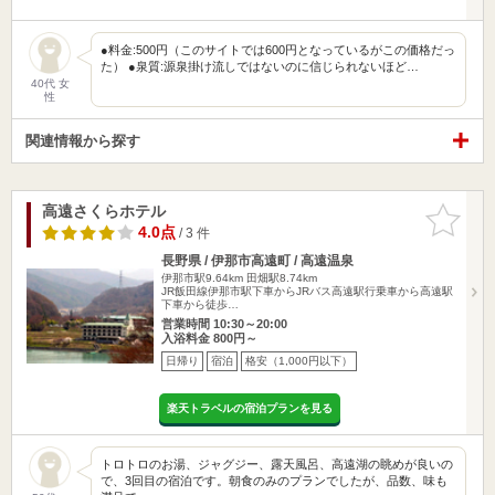
●料金:500円（このサイトでは600円となっているがこの価格だっ
た） ●泉質:源泉掛け流しではないのに信じられないほど…
40代 女
性
関連情報から探す
高遠さくらホテル
お気に入
りに追加
4.0点
/ 3 件
長野県 / 伊那市高遠町 / 高遠温泉
伊那市駅9.64km
田畑駅8.74km
JR飯田線伊那市駅下車からJRバス高遠駅行乗車から高遠駅
下車から徒歩…
営業時間 10:30～20:00
入浴料金 800円～
日帰り
宿泊
格安（1,000円以下）
楽天トラベルの宿泊プランを見る
トロトロのお湯、ジャグジー、露天風呂、高遠湖の眺めが良いの
で、3回目の宿泊です。朝食のみのプランでしたが、品数、味も