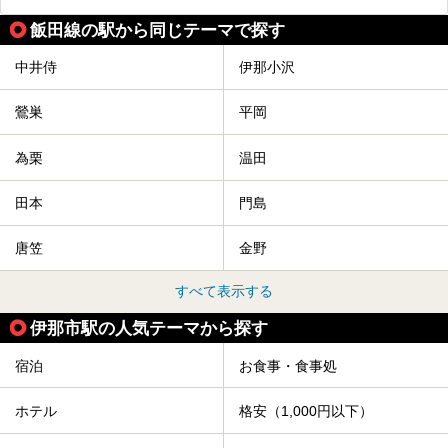
飯田線の駅から同じテーマで探す
中井侍
伊那小沢
鶯巣
平岡
為栗
温田
田本
門島
唐笠
金野
すべて表示する
伊那市駅の人気テーマから探す
宿泊
お食事・食事処
ホテル
格安（1,000円以下）