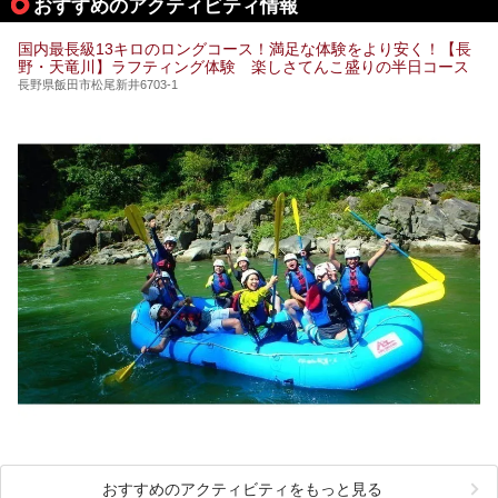
おすすめのアクティビティ情報
極上のお湯に浸り上質なお料理に舌鼓、特別な日に泊まりた
い湯田中温泉「松籟荘」を、実際に宿泊した目線で紹介しま
す。
国内最長級13キロのロングコース！満足な体験をより安く！【長
野・天竜川】ラフティング体験 楽しさてんこ盛りの半日コース
長野県飯田市松尾新井6703-1
おすすめのアクティビティをもっと見る