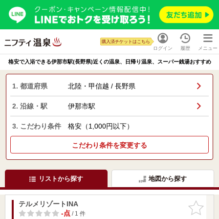
購入済チケットはこちら
ログイン
履歴
メニュー
格安で入浴できる伊那市駅(長野県)近くの温泉、日帰り温泉、スーパー銭湯おすすめ
1. 都道府県
北陸・甲信越 / 長野県
2. 沿線・駅
伊那市駅
3. こだわり条件
格安（1,000円以下）
こだわり条件を変更する
リストから探す
地図から探す
テルメリゾートINA
お気に入
りに追加
-点
/ 1 件