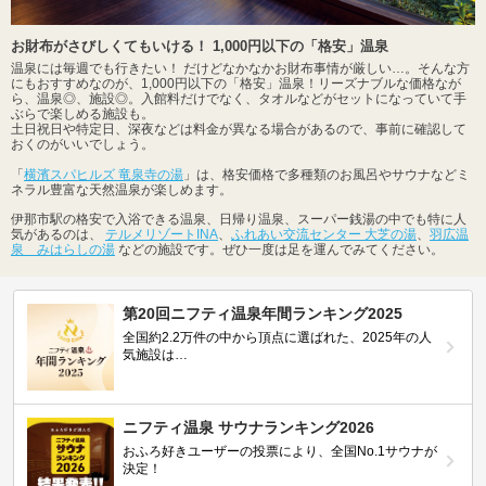
お財布がさびしくてもいける！ 1,000円以下の「格安」温泉
温泉には毎週でも行きたい！ だけどなかなかお財布事情が厳しい…。そんな方
にもおすすめなのが、1,000円以下の「格安」温泉！リーズナブルな価格なが
ら、温泉◎、施設◎。入館料だけでなく、タオルなどがセットになっていて手
ぶらで楽しめる施設も。
土日祝日や特定日、深夜などは料金が異なる場合があるので、事前に確認して
おくのがいいでしょう。
「
横濱スパヒルズ 竜泉寺の湯
」は、格安価格で多種類のお風呂やサウナなどミ
ネラル豊富な天然温泉が楽しめます。
伊那市駅の格安で入浴できる温泉、日帰り温泉、スーパー銭湯の中でも特に人
気があるのは、
テルメリゾートINA
、
ふれあい交流センター 大芝の湯
、
羽広温
泉 みはらしの湯
などの施設です。ぜひ一度は足を運んでみてください。
第20回ニフティ温泉年間ランキング2025
全国約2.2万件の中から頂点に選ばれた、2025年の人
気施設は…
ニフティ温泉 サウナランキング2026
おふろ好きユーザーの投票により、全国No.1サウナが
決定！