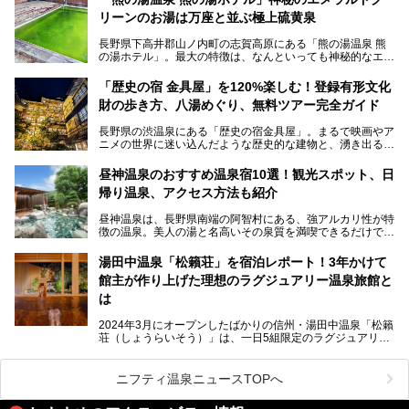
見られるもので、野生のサルが雪景色の中で温泉に浸かる姿
リーンのお湯は万座と並ぶ極上硫黄泉
を間近で観察できます。
長野県下高井郡山ノ内町の志賀高原にある「熊の湯温泉 熊
本記事では、地獄谷野猿公苑の魅力や見どころ、サルと温泉
の湯ホテル」。最大の特徴は、なんといっても神秘的なエメ
との関係性、地獄谷周辺の観光スポットについて紹介しま
ラルドグリーンのお湯。この美しいお湯に魅了され、何度も
す。サルを観察した後にほっこりと浸かれる温泉も紹介する
リピートするファンも多い温泉です。冬はスキーと一緒に楽
ので、野生のサルを観察する貴重な自然体験と温泉をあわせ
「歴史の宿 金具屋」を120%楽しむ！登録有形文化
しみたい極上の温泉を紹介します。
て楽しみたい人は、ぜひ参考にしてください。
財の歩き方、八湯めぐり、無料ツアー完全ガイド
長野県の渋温泉にある「歴史の宿金具屋」。まるで映画やア
ニメの世界に迷い込んだような歴史的な建物と、湧き出る温
泉の恵みが魅力のお宿です。せっかく泊まるなら、その魅力
を隅々まで楽しみたいですよね。この記事では、金具屋での
昼神温泉のおすすめ温泉宿10選！観光スポット、日
滞在を最高の思い出にするための「楽しみ方」を徹底的にご
帰り温泉、アクセス方法も紹介
紹介します！
昼神温泉は、長野県南端の阿智村にある、強アルカリ性が特
徴の温泉。美人の湯と名高いその泉質を満喫できるだけでな
く、日本一の星空鑑賞ができる注目の温泉地です。
昼神温泉では、朝市などの観光スポットや、信州名物のおや
湯田中温泉「松籟荘」を宿泊レポート！3年かけて
きを楽しめるグルメスポットなど、観光を楽しむにはぴった
館主が作り上げた理想のラグジュアリー温泉旅館と
りの場所が豊富にあります。
この記事では、昼神温泉での滞在を充実させる宿泊施設や日
は
帰り温泉、見どころ満載の観光・グルメスポットに加え、ア
クセス方法も順に紹介します。
2024年3月にオープンしたばかりの信州・湯田中温泉「松籟
荘（しょうらいそう）」は、一日5組限定のラグジュアリー
温泉旅館。全室が源泉掛け流しの露天風呂、庭園付きで、プ
ライベートに楽しめる非日常感が味わえます。また宿泊者は
道向かいの「よろづや」の大浴場「桃山風呂」や共同浴場の
ニフティ温泉ニュースTOPへ
「湯田中大湯」も利用ができます。