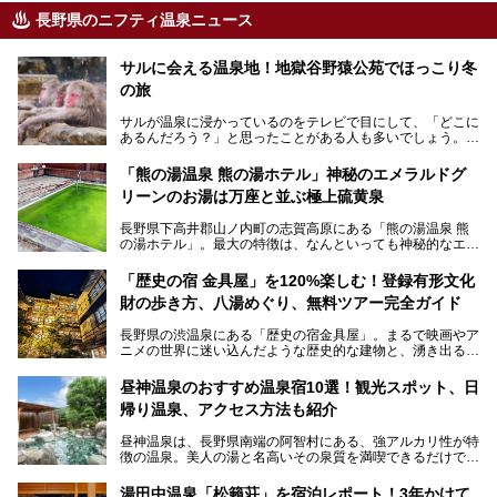
長野県のニフティ温泉ニュース
サルに会える温泉地！地獄谷野猿公苑でほっこり冬
の旅
サルが温泉に浸かっているのをテレビで目にして、「どこに
あるんだろう？」と思ったことがある人も多いでしょう。
この微笑ましい光景は、長野県にある「地獄谷野猿公苑」で
「熊の湯温泉 熊の湯ホテル」神秘のエメラルドグ
見られるもので、野生のサルが雪景色の中で温泉に浸かる姿
リーンのお湯は万座と並ぶ極上硫黄泉
を間近で観察できます。
長野県下高井郡山ノ内町の志賀高原にある「熊の湯温泉 熊
本記事では、地獄谷野猿公苑の魅力や見どころ、サルと温泉
の湯ホテル」。最大の特徴は、なんといっても神秘的なエメ
との関係性、地獄谷周辺の観光スポットについて紹介しま
ラルドグリーンのお湯。この美しいお湯に魅了され、何度も
す。サルを観察した後にほっこりと浸かれる温泉も紹介する
リピートするファンも多い温泉です。冬はスキーと一緒に楽
ので、野生のサルを観察する貴重な自然体験と温泉をあわせ
「歴史の宿 金具屋」を120%楽しむ！登録有形文化
しみたい極上の温泉を紹介します。
て楽しみたい人は、ぜひ参考にしてください。
財の歩き方、八湯めぐり、無料ツアー完全ガイド
長野県の渋温泉にある「歴史の宿金具屋」。まるで映画やア
ニメの世界に迷い込んだような歴史的な建物と、湧き出る温
泉の恵みが魅力のお宿です。せっかく泊まるなら、その魅力
を隅々まで楽しみたいですよね。この記事では、金具屋での
昼神温泉のおすすめ温泉宿10選！観光スポット、日
滞在を最高の思い出にするための「楽しみ方」を徹底的にご
帰り温泉、アクセス方法も紹介
紹介します！
昼神温泉は、長野県南端の阿智村にある、強アルカリ性が特
徴の温泉。美人の湯と名高いその泉質を満喫できるだけでな
く、日本一の星空鑑賞ができる注目の温泉地です。
昼神温泉では、朝市などの観光スポットや、信州名物のおや
湯田中温泉「松籟荘」を宿泊レポート！3年かけて