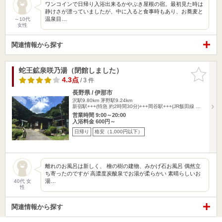
ワンコインで日帰り入浴出来るかやぶき屋根の宿。最初見た時は
静けさが漂っていましたが、中に入ると食事時もあり、お蕎麦と
温泉目…
～10代
女性
関連情報から探す
蛇王鉱泉咲乃湯（閉館しました）
お気に入
りに追加
4.3点
/ 3 件
長野県 / 伊那市
沢駅9.80km
茅野駅9.24km
新宿駅+++(特急 約2時間30分)+++岡谷駅+++(JR飯田線 …
営業時間 9:00～20:00
入浴料金 600円～
日帰り
格安（1,000円以下）
離れのお風呂は新しく、 檜の樹の建物、みかげ石お風呂 偶然立
ち寄ったのですが 高濃度炭酸泉でお湯が柔らかい 素晴らしいお
湯…
40代 女
性
関連情報から探す