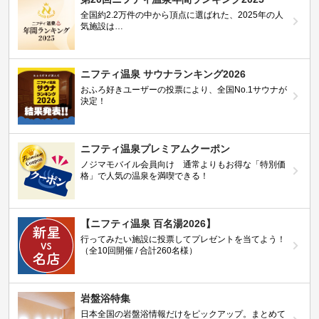
全国約2.2万件の中から頂点に選ばれた、2025年の人
気施設は…
ニフティ温泉 サウナランキング2026
おふろ好きユーザーの投票により、全国No.1サウナが
決定！
ニフティ温泉プレミアムクーポン
ノジマモバイル会員向け 通常よりもお得な「特別価
格」で人気の温泉を満喫できる！
【ニフティ温泉 百名湯2026】
行ってみたい施設に投票してプレゼントを当てよう！
（全10回開催 / 合計260名様）
岩盤浴特集
日本全国の岩盤浴情報だけをピックアップ。まとめて