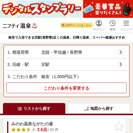
購入済チケットはこちら
ログイン
履歴
メニュー
格安で入浴できる沢駅(長野県)近くの温泉、日帰り温泉、スーパー銭湯おすすめ
1. 都道府県
北陸・甲信越 / 長野県
2. 沿線・駅
沢駅
3. こだわり条件
格安（1,000円以下）
こだわり条件を変更する
リストから探す
地図から探す
みのわ温泉ながたの湯
お気に入
りに追加
3.6点
/ 22 件