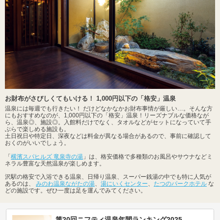
お財布がさびしくてもいける！ 1,000円以下の「格安」温泉
温泉には毎週でも行きたい！ だけどなかなかお財布事情が厳しい…。そんな方
にもおすすめなのが、1,000円以下の「格安」温泉！リーズナブルな価格なが
ら、温泉◎、施設◎。入館料だけでなく、タオルなどがセットになっていて手
ぶらで楽しめる施設も。
土日祝日や特定日、深夜などは料金が異なる場合があるので、事前に確認して
おくのがいいでしょう。
「
横濱スパヒルズ 竜泉寺の湯
」は、格安価格で多種類のお風呂やサウナなどミ
ネラル豊富な天然温泉が楽しめます。
沢駅の格安で入浴できる温泉、日帰り温泉、スーパー銭湯の中でも特に人気が
あるのは、
みのわ温泉ながたの湯
、
湯にいくセンター
、
たつのパークホテル
な
どの施設です。ぜひ一度は足を運んでみてください。
第20回ニフティ温泉年間ランキング2025