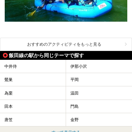
おすすめのアクティビティをもっと見る
飯田線の駅から同じテーマで探す
中井侍
伊那小沢
鶯巣
平岡
為栗
温田
田本
門島
唐笠
金野