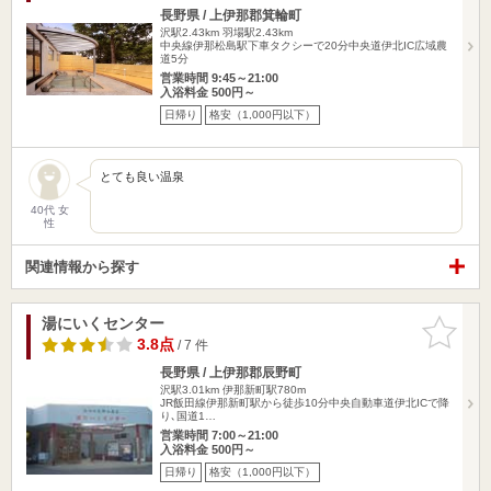
長野県 / 上伊那郡箕輪町
沢駅2.43km
羽場駅2.43km
中央線伊那松島駅下車タクシーで20分中央道伊北IC広域農
道5分
営業時間 9:45～21:00
入浴料金 500円～
日帰り
格安（1,000円以下）
とても良い温泉
40代 女
性
関連情報から探す
湯にいくセンター
お気に入
りに追加
3.8点
/ 7 件
長野県 / 上伊那郡辰野町
沢駅3.01km
伊那新町駅780m
JR飯田線伊那新町駅から徒歩10分中央自動車道伊北ICで降
り､国道1…
営業時間 7:00～21:00
入浴料金 500円～
日帰り
格安（1,000円以下）