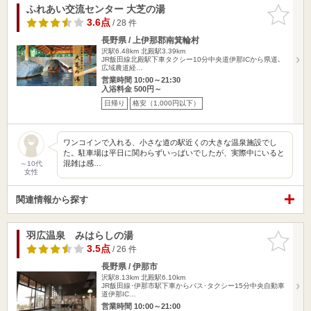
ふれあい交流センター 大芝の湯
お気に入
りに追加
3.6点
/ 28 件
長野県 / 上伊那郡南箕輪村
沢駅6.48km
北殿駅3.39km
JR飯田線北殿駅下車タクシー10分中央道伊那ICから県道､
広域農道経…
営業時間 10:00～21:30
入浴料金 500円～
日帰り
格安（1,000円以下）
ワンコインで入れる、小さな道の駅近くの大きな温泉施設でし
た。駐車場は平日に関わらずいっぱいでしたが、実際中にいると
混雑は感…
～10代
女性
関連情報から探す
羽広温泉 みはらしの湯
お気に入
りに追加
3.5点
/ 26 件
長野県 / 伊那市
沢駅8.13km
北殿駅6.10km
JR飯田線･伊那市駅下車からバス･タクシー15分中央自動車
道伊那IC…
営業時間 10:00～21:00