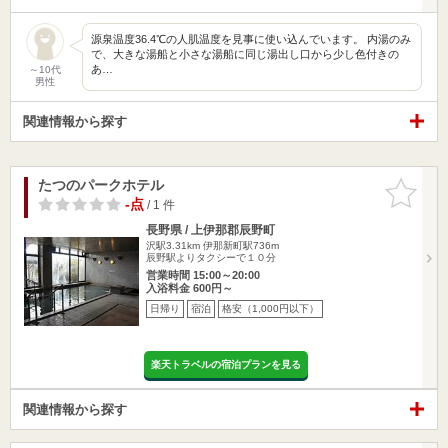
源泉温度36.4℃の人肌温度を見事に使い込んでいます。 内湯のみ
で、大きな湯船と小さな湯船に同じ湯出し口から少し色付きの
あ…
～10代
男性
関連情報から探す
たつのパークホテル
お気に入
りに追加
-点
/ 1 件
長野県 / 上伊那郡辰野町
沢駅3.31km
伊那新町駅736m
辰野駅よりタクシーで１０分
営業時間 15:00～20:00
入浴料金 600円～
日帰り
宿泊
格安（1,000円以下）
楽天トラベルの宿泊プランを見る
関連情報から探す