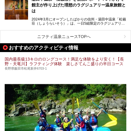
きを楽しめるグルメスポットなど、観光を楽しむにはぴった
館主が作り上げた理想のラグジュアリー温泉旅館と
りの場所が豊富にあります。
この記事では、昼神温泉での滞在を充実させる宿泊施設や日
は
帰り温泉、見どころ満載の観光・グルメスポットに加え、ア
クセス方法も順に紹介します。
2024年3月にオープンしたばかりの信州・湯田中温泉「松籟
荘（しょうらいそう）」は、一日5組限定のラグジュアリー
温泉旅館。全室が源泉掛け流しの露天風呂、庭園付きで、プ
ライベートに楽しめる非日常感が味わえます。また宿泊者は
道向かいの「よろづや」の大浴場「桃山風呂」や共同浴場の
ニフティ温泉ニュースTOPへ
「湯田中大湯」も利用ができます。
おすすめのアクティビティ情報
極上のお湯に浸り上質なお料理に舌鼓、特別な日に泊まりた
い湯田中温泉「松籟荘」を、実際に宿泊した目線で紹介しま
す。
国内最長級13キロのロングコース！満足な体験をより安く！【長
野・天竜川】ラフティング体験 楽しさてんこ盛りの半日コース
長野県飯田市松尾新井6703-1