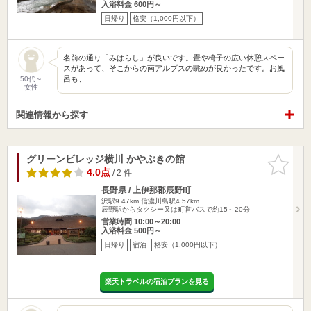
入浴料金 600円～
日帰り
格安（1,000円以下）
名前の通り「みはらし」が良いです。畳や椅子の広い休憩スペー
スがあって、そこからの南アルプスの眺めが良かったです。お風
呂も、…
50代～
女性
関連情報から探す
グリーンビレッジ横川 かやぶきの館
お気に入
りに追加
4.0点
/ 2 件
長野県 / 上伊那郡辰野町
沢駅9.47km
信濃川島駅4.57km
辰野駅からタクシー又は町営バスで約15～20分
営業時間 10:00～20:00
入浴料金 500円～
日帰り
宿泊
格安（1,000円以下）
楽天トラベルの宿泊プランを見る