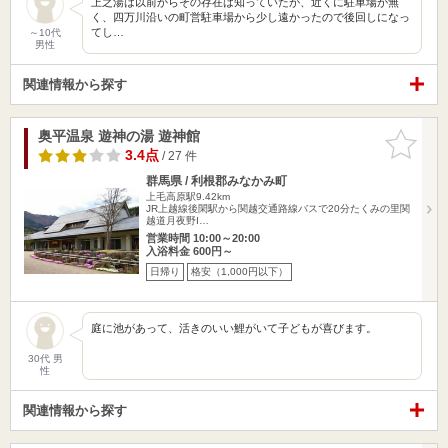
上之湯は以前からその存在は知っていたが、近くに駐車場が無
く、四万川沿いの町営駐車場から少し遠かったので後回しになっ
てし…
～10代
男性
関連情報から探す
奥平温泉 遊神の湯 遊神館
お気に入
りに追加
3.4点
/ 27 件
群馬県 / 利根郡みなかみ町
上毛高原駅9.42km
JR上越線後閑駅から関越交通路線バスで20分たくみの里関
越道月夜野I…
営業時間 10:00～20:00
入浴料金 600円～
日帰り
格安（1,000円以下）
庭に池があって、活きのいい鯉がいて子どもが喜びます。
30代 男
性
関連情報から探す