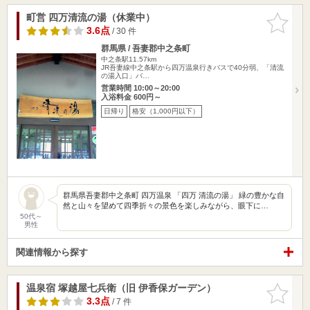
町営 四万清流の湯（休業中）
お気に入
りに追加
3.6点
/ 30 件
群馬県 / 吾妻郡中之条町
中之条駅11.57km
JR吾妻線中之条駅から四万温泉行きバスで40分弱、「清流
の湯入口」バ…
営業時間 10:00～20:00
入浴料金 600円～
日帰り
格安（1,000円以下）
群馬県吾妻郡中之条町 四万温泉 「四万 清流の湯」 緑の豊かな自
然と山々を望めて四季折々の景色を楽しみながら、眼下に…
50代～
男性
関連情報から探す
温泉宿 塚越屋七兵衛（旧 伊香保ガーデン）
お気に入
りに追加
3.3点
/ 7 件