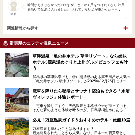
時間があまりなかったのですが、とにかく足をつけたくなり 片足
を急いで足湯に入れました。 入れていない足が重かった＾＾；
…
匿名
関連情報から探す
群馬県のニフティ温泉ニュース
草津温泉「亀の井ホテル 草津リゾート」なら姉妹
ホテル3源泉湯めぐりと上州グルメビュッフェも叶
う
群馬県の草津温泉でも、特に開放感のある露天風呂が人気の
「亀の井ホテル 草津リゾート」が2025年12月25日にリニュ
ーアルオープンしました。
ロビーや客室が綺麗になって、上州グルメにこだわったビュ
電車を降りたら秘湯とサウナ！宿泊もできる「水沼
ッフェも人気！アクセスはシャトルバスで楽々、さらに草津
ヴィレッジ」体験レポート
温泉にある姉妹ホテルの「草津温泉 大東舘」「亀の井ホテ
ル 草津湯畑」の湯めぐりまで楽しめます。
「電車を降りてすぐ、天然温泉と本格サウナが待っている」
そんな夢のような体験が叶うのが、群馬県桐生市にある「駅
今回はそんな「亀の井ホテル 草津リゾート」を徹底レポー
の天然温泉&サウナの森 水沼ヴィレッジ」です。
ト！
日帰り温泉の「水沼の湯」と宿泊もできる「サウナの森」、
必見！万座温泉ガイド＆おすすめホテル・旅館10選
２つのエリアがあります。
───
提供元：アイコニア・ホスピタリティ株式会社【PR】
万座温泉を訪れたことはありますか？
今回は、その中でも特にユニークな駅直結の「水沼の湯」の
この記事は亀の井ホテル 草津リゾートのPR記事です。
観光開発されたことから人気になり、日本一の硫黄泉として