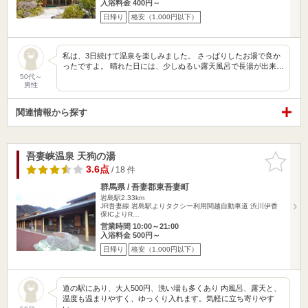
入浴料金 400円～
日帰り
格安（1,000円以下）
私は、3日続けて温泉を楽しみました。 さっぱりしたお湯で良か
ったですよ。 晴れた日には、少しぬるい露天風呂で長湯が出来…
50代～
男性
関連情報から探す
吾妻峡温泉 天狗の湯
お気に入
りに追加
3.6点
/ 18 件
群馬県 / 吾妻郡東吾妻町
岩島駅2.33km
JR吾妻線 岩島駅よりタクシー利用関越自動車道 渋川伊香
保ICよりR…
営業時間 10:00～21:00
入浴料金 500円～
日帰り
格安（1,000円以下）
道の駅にあり、大人500円、洗い場も多くあり 内風呂、露天と、
温度も温まりやすく、ゆっくり入れます。気軽に立ち寄りやす