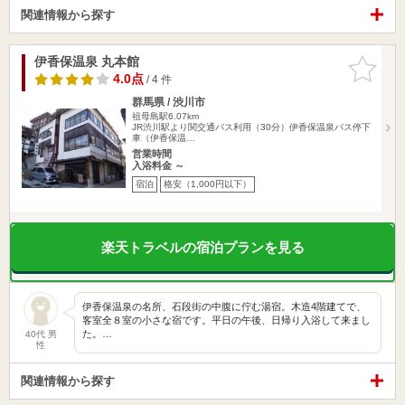
関連情報から探す
伊香保温泉 丸本館
お気に入
りに追加
4.0点
/ 4 件
群馬県 / 渋川市
祖母島駅6.07km
JR渋川駅より関交通バス利用（30分）伊香保温泉バス停下
車（伊香保温…
営業時間
入浴料金 ～
宿泊
格安（1,000円以下）
楽天トラベルの宿泊プランを見る
伊香保温泉の名所、石段街の中腹に佇む湯宿。木造4階建てで、
客室全８室の小さな宿です。平日の午後、日帰り入浴して来まし
た。…
40代 男
性
関連情報から探す