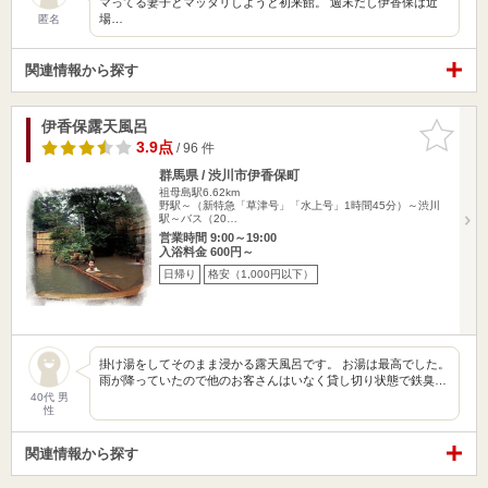
マってる妻子とマッタリしようと初来館。 週末だし伊香保は近
場…
匿名
関連情報から探す
伊香保露天風呂
お気に入
りに追加
3.9点
/ 96 件
群馬県 / 渋川市伊香保町
祖母島駅6.62km
野駅～（新特急「草津号」「水上号」1時間45分）～渋川
駅～バス（20…
営業時間 9:00～19:00
入浴料金 600円～
日帰り
格安（1,000円以下）
掛け湯をしてそのまま浸かる露天風呂です。 お湯は最高でした。
雨が降っていたので他のお客さんはいなく貸し切り状態で鉄臭…
40代 男
性
関連情報から探す