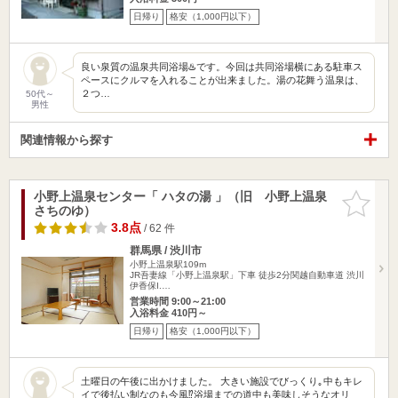
日帰り
格安（1,000円以下）
良い泉質の温泉共同浴場♨️です。今回は共同浴場横にある駐車ス
ペースにクルマを入れることが出来ました。湯の花舞う温泉は、
２つ…
50代～
男性
関連情報から探す
小野上温泉センター「 ハタの湯 」（旧 小野上温泉
お気に入
さちのゆ）
りに追加
3.8点
/ 62 件
群馬県 / 渋川市
小野上温泉駅109m
JR吾妻線「小野上温泉駅」下車 徒歩2分関越自動車道 渋川
伊香保I.…
営業時間 9:00～21:00
入浴料金 410円～
日帰り
格安（1,000円以下）
土曜日の午後に出かけました。 大きい施設でびっくり｡中もキレ
イで後払い制なのも今風⁉︎浴場までの道中も美味しそうなオリ