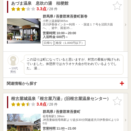
あづま温泉 息吹の湯 桔梗館
お気に入
りに追加
3.3点
/ 28 件
群馬県 / 吾妻郡東吾妻町新巻
小野上温泉駅965m
渋川伊香保インター利用・・・国道１７号を沼田方面
へ、、途中、国道35…
営業時間 10:00～20:00
入浴料金 600円～
日帰り
格安（1,000円以下）
この辺りは町になっていると思いますが、村営の看板が掲げられ
ていました。休憩所ではカラオケ大会が行われているようでし
た。 湯…
～10代
男性
関連情報から探す
根古屋城温泉「根古屋乃湯」(旧根古屋温泉センター）
お気に入
りに追加
3.8点
/ 28 件
群馬県 / 吾妻郡東吾妻町
祖母島駅1.39km
JR吾妻線祖母島駅より徒歩30分関越道渋川伊香保ICより3
0分
営業時間 11:00～21:00