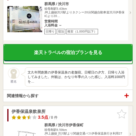
群馬県 / 渋川市
祖母島駅5.43km
JR上越線渋川駅よりタクシー20分関越自動車道渋川伊香保
ICより20…
営業時間
入浴料金 ～
日帰り
宿泊
格安（1,000円以下）
楽天トラベルの宿泊プランを見る
文久年間創業の伊香保温泉の老舗宿。日曜日の夕方、日帰り入浴
してみました。外観は、かなり年季の入った感じ。入浴料1000円
を…
匿名
関連情報から探す
伊香保温泉飲泉所
お気に入
りに追加
3.5点
/ 8 件
群馬県 / 渋川市伊香保町
祖母島駅6.59km
JR上越線 渋川駅より関越交通バス伊香保温泉行き利用27