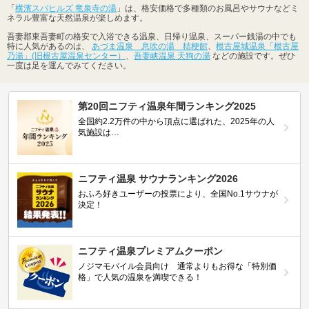
「
横濱スパヒルズ 竜泉寺の湯
」は、格安価格で多種類のお風呂やサウナなどミ
ネラル豊富な天然温泉が楽しめます。
吾妻郡東吾妻町の格安で入浴できる温泉、日帰り温泉、スーパー銭湯の中でも
特に人気があるのは、
あづま温泉 息吹の湯 桔梗館
、
根古屋城温泉「根古屋
乃湯」(旧根古屋温泉センター）
、
吾妻峡温泉 天狗の湯
などの施設です。ぜひ
一度は足を運んでみてください。
第20回ニフティ温泉年間ランキング2025
全国約2.2万件の中から頂点に選ばれた、2025年の人
気施設は…
ニフティ温泉 サウナランキング2026
おふろ好きユーザーの投票により、全国No.1サウナが
決定！
ニフティ温泉プレミアムクーポン
ノジマモバイル会員向け 通常よりもお得な「特別価
格」で人気の温泉を満喫できる！