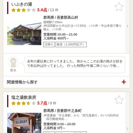
いぶきの湯
お気に入
りに追加
3.4点
/ 13 件
群馬県 / 吾妻郡高山村
後閑駅7.05km
JR沼田駅から中山行きバス35分、バス停：中山本宿で乗り
換え、バス停…
営業時間 10:00～21:00
入浴料金 400円～
日帰り
格安（1,000円以下）
去年の夏以来に行ってきました。 前からここのお湯の熱さが好き
で冬以外は行ってました。 行った時間が午後二時ぐらいで他…
匿名
関連情報から探す
塩之湯飲泉所
お気に入
りに追加
3.7点
/ 9 件
群馬県 / 吾妻郡中之条町
JR吾妻線「中之条駅」から「四万温泉行」のバス約35分
「四万郵便局前…
営業時間 0:00～24:00
入浴料金 0円～