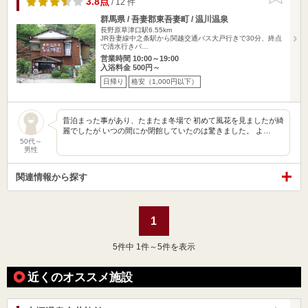
3.8点
/ 12 件
群馬県 / 吾妻郡東吾妻町 / 温川温泉
長野原草津口駅6.55km
JR吾妻線中之条駅から関越交通バス大戸行きで30分、終点
で清水行きバ…
営業時間 10:00～19:00
入浴料金 500円～
日帰り
格安（1,000円以下）
昔泊まった事があり、たまたま冬場で 初めて風花を見ましたが綺
麗でしたが いつの間にか閉館していたのは驚きました。 よ…
50代～
男性
関連情報から探す
1
5
件中 1件～5件を表示
近くのオススメ施設