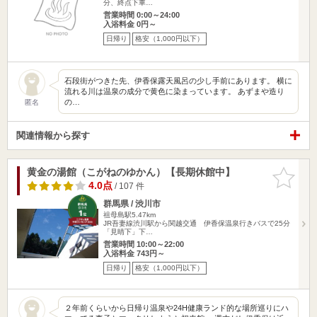
分、終点下車…
営業時間 0:00～24:00
入浴料金 0円～
日帰り
格安（1,000円以下）
石段街がつきた先、伊香保露天風呂の少し手前にあります。 横に
流れる川は温泉の成分で黄色に染まっています。 あずまや造り
の…
匿名
関連情報から探す
黄金の湯館（こがねのゆかん）【長期休館中】
お気に入
りに追加
4.0点
/ 107 件
群馬県 / 渋川市
祖母島駅5.47km
JR吾妻線渋川駅から関越交通 伊香保温泉行きバスで25分
「見晴下」下…
営業時間 10:00～22:00
入浴料金 743円～
日帰り
格安（1,000円以下）
２年前くらいから日帰り温泉や24H健康ランド的な場所巡りにハ