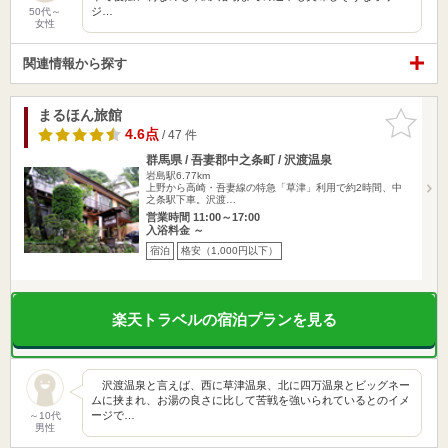
ジ…
50代～
女性
関連情報から探す
まるほん旅館
お気に入
りに追加
4.6点
/ 47 件
群馬県 / 吾妻郡中之条町 / 沢渡温泉
岩島駅6.77km
上野から高崎・吾妻線の特急「草津」利用で約2時間、中
之条駅下車。沢渡…
営業時間 11:00～17:00
入浴料金 ～
宿泊
格安（1,000円以下）
楽天トラベルの宿泊プランを見る
沢渡温泉と言えば、西に草津温泉、北に四万温泉とビッグネー
ムに挟まれ、お湯の良さに比して苦戦を強いられているとのイメ
ージで…
～10代
男性