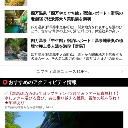
魅力に焦点を当て、温泉好き、サウナー、そして電車旅好き
も有名な温泉地です。
も必見の、心と体がリフレッシュする水沼ヴィレッジの体験
レポートをお届けします。
万座温泉が何県にあるのか、どんな温泉なのか、知らない方
四万温泉「四万やまぐち館」宿泊レポート！群馬の
も多いかもしれません。
老舗宿で絶景露天＆美肌湯を満喫
そこで筆者である私が実際に行ってみました！万座温泉の楽
しみ方や周辺の観光地を解説します。
四万温泉(群馬県中之条町)は、関東地方を代表する名湯のひ
また、日帰り入浴できる温泉から混浴可能な温泉まで、おす
とつ。古から“草津の上がり湯”と呼ばれ、保湿効果の高い美
すめの入浴施設もご紹介します！
肌湯として有名な存在です。
四万温泉「中生館」宿泊レポート！温泉地最奥の秘
「四万やまぐち館」は、この地を代表する旅館の一つ。日帰
境で極上美人湯を満喫【群馬】
り入浴も可能ですが、やはり宿泊してじっくり楽しむのがベ
スト。今回は筆者自ら宿泊し、人気の絶景露天風呂＆極上美
四万温泉(群馬県中之条町)は、古くから関東地方を代表する
肌湯をはじめ、館内の魅力をたっぷりとご紹介します！
名湯の一つ。その名は四万の湯が『四万(よんまん)の病を癒
す霊泉』であるとする伝説に由来し、現代においても多くの
観光客で賑わう人気温泉地です。
ニフティ温泉ニュースTOPへ
「中生館」は四万温泉最奥に位置し、秘境感漂う老舗宿。泉
質の良さ(特に美人湯効果)に定評があり、知る人ぞ知る穴場
おすすめのアクティビティ情報
的存在です。今回は筆者自ら宿泊し、自慢の温泉をはじめ食
事・客室・共有スペースなど、宿の全貌を徹底紹介します。
✅【群馬/みなかみ/半日ラフティング3時間＆ツアー写真無料！】
水しぶきを浴びる喜び、共に乗り越える挑戦。冒険の舵を取れ！
★学割あり
群馬県利根郡みなかみ町綱子145-1