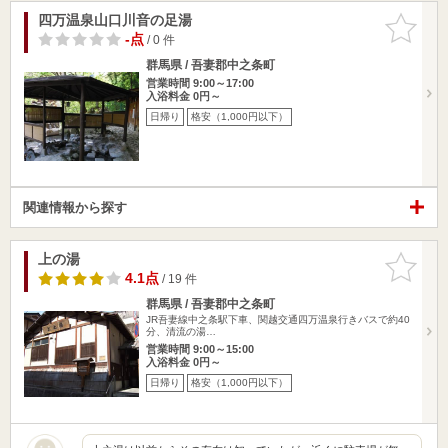
四万温泉山口川音の足湯
お気に入
りに追加
-点
/ 0 件
群馬県 / 吾妻郡中之条町
営業時間 9:00～17:00
入浴料金 0円～
日帰り
格安（1,000円以下）
関連情報から探す
上の湯
お気に入
りに追加
4.1点
/ 19 件
群馬県 / 吾妻郡中之条町
JR吾妻線中之条駅下車、関越交通四万温泉行きバスで約40
分、清流の湯…
営業時間 9:00～15:00
入浴料金 0円～
日帰り
格安（1,000円以下）