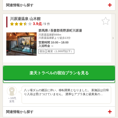
関連情報から探す
川原湯温泉 山木館
お気に入
りに追加
3.9点
/ 9 件
群馬県 / 吾妻郡長野原町川原湯
川原湯温泉駅668m
川原湯温泉駅より徒歩13分
営業時間 10:00～18:00
入浴料金 ～
宿泊
格安（1,000円以下）
楽天トラベルの宿泊プランを見る
八ッ場ダムの建設に伴い、移転開業となりました。 新施設は日帰
り入浴は受けつけていません。 濃厚なアブラ臭と硫黄臭の…
～10代
女性
関連情報から探す