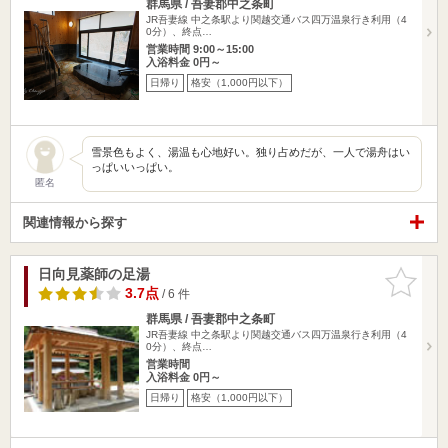
群馬県 / 吾妻郡中之条町
JR吾妻線 中之条駅より関越交通バス四万温泉行き利用（4
0分）、終点…
営業時間 9:00～15:00
入浴料金 0円～
日帰り
格安（1,000円以下）
雪景色もよく、湯温も心地好い。独り占めだが、一人で湯舟はい
っぱいいっぱい。
匿名
関連情報から探す
日向見薬師の足湯
お気に入
りに追加
3.7点
/ 6 件
群馬県 / 吾妻郡中之条町
JR吾妻線 中之条駅より関越交通バス四万温泉行き利用（4
0分）、終点…
営業時間
入浴料金 0円～
日帰り
格安（1,000円以下）