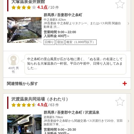
大塚温泉金井旅館
お気に入
りに追加
4.1点
/ 10 件
群馬県 / 吾妻郡中之条町
中之条駅4.42km
JR吾妻線 中之条駅よりタクシー、またはバス利用 関越自
動車道 渋…
営業時間 9:00～22:00
入浴料金 400円～
日帰り
宿泊
格安（1,000円以下）
中之条町の里山風景が広がる地に湧く、「ぬる湯」の名湯として
知られる大塚温泉の一軒宿。平日の午前中、日帰り入浴してみま
した…
40代 男
性
関連情報から探す
沢渡温泉共同浴場（さわたり）
お気に入
りに追加
4.5点
/ 63 件
群馬県 / 吾妻郡中之条町 / 沢渡温泉
岩島駅6.79km
JR吾妻線中之条駅から関越交通バス沢渡行きで20分、宮田
旅館前下車、…
営業時間 9:00～20:30
入浴料金 300円～