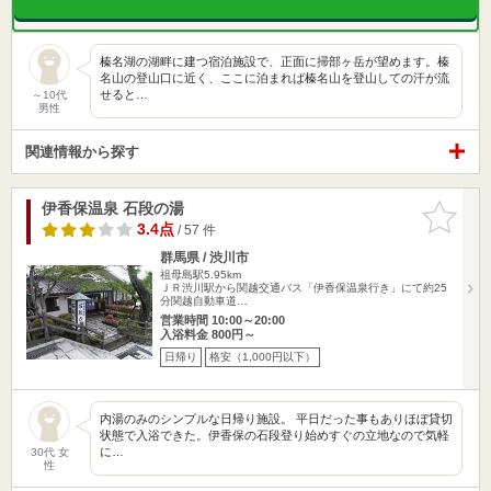
榛名湖の湖畔に建つ宿泊施設で、正面に掃部ヶ岳が望めます。榛
名山の登山口に近く、ここに泊まれば榛名山を登山しての汗が流
せると…
～10代
男性
関連情報から探す
伊香保温泉 石段の湯
お気に入
りに追加
3.4点
/ 57 件
群馬県 / 渋川市
祖母島駅5.95km
ＪＲ渋川駅から関越交通バス「伊香保温泉行き」にて約25
分関越自動車道…
営業時間 10:00～20:00
入浴料金 800円～
日帰り
格安（1,000円以下）
内湯のみのシンプルな日帰り施設。 平日だった事もありほぼ貸切
状態で入浴できた。伊香保の石段登り始めすぐの立地なので気軽
に…
30代 女
性