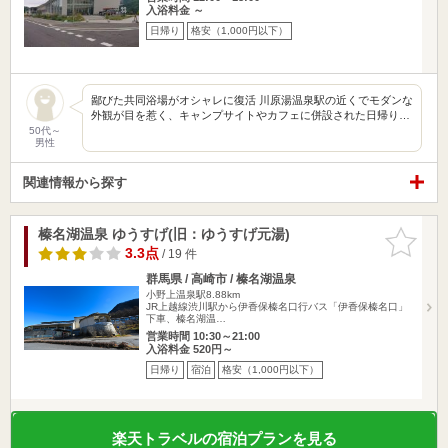
入浴料金 ～
日帰り
格安（1,000円以下）
鄙びた共同浴場がオシャレに復活 川原湯温泉駅の近くでモダンな
外観が目を惹く、キャンプサイトやカフェに併設された日帰り…
50代～
男性
関連情報から探す
榛名湖温泉 ゆうすげ(旧：ゆうすげ元湯)
お気に入
りに追加
3.3点
/ 19 件
群馬県 / 高崎市 / 榛名湖温泉
小野上温泉駅8.88km
JR上越線渋川駅から伊香保榛名口行バス「伊香保榛名口」
下車、榛名湖温…
営業時間 10:30～21:00
入浴料金 520円～
日帰り
宿泊
格安（1,000円以下）
楽天トラベルの宿泊プランを見る