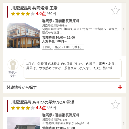
川原湯温泉 共同浴場 王湯
お気に入
りに追加
4.0点
/ 60 件
群馬県 / 吾妻郡長野原町
川原湯温泉駅668m
関越自動車道渋川ICから国道17号線で沼田方面へ。吹屋交
差点から国道…
営業時間 10:00～18:00
入浴料金 500円～
日帰り
格安（1,000円以下）
1月で、冬時間で18時までの営業でした。 内風呂、露天とあり、
露天は、やや熱めですが、景色良かったです。 ただ、洗い場…
50代～
女性
関連情報から探す
川原湯温泉 あそびの基地NOA 笹湯
お気に入
りに追加
4.3点
/ 36 件
群馬県 / 吾妻郡長野原町
川原湯温泉駅678m
JR吾妻線川原湯温泉駅から徒歩15分
営業時間 12:00～18:00