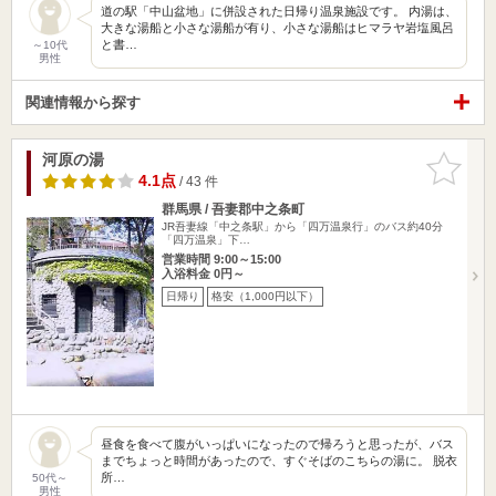
道の駅「中山盆地」に併設された日帰り温泉施設です。 内湯は、
大きな湯船と小さな湯船が有り、小さな湯船はヒマラヤ岩塩風呂
と書…
～10代
男性
関連情報から探す
河原の湯
お気に入
りに追加
4.1点
/ 43 件
群馬県 / 吾妻郡中之条町
JR吾妻線「中之条駅」から「四万温泉行」のバス約40分
「四万温泉」下…
営業時間 9:00～15:00
入浴料金 0円～
日帰り
格安（1,000円以下）
昼食を食べて腹がいっぱいになったので帰ろうと思ったが、バス
までちょっと時間があったので、すぐそばのこちらの湯に。 脱衣
所…
50代～
男性