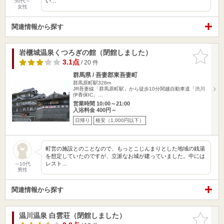
い…
50代～
女性
関連情報から探す
岩櫃城温泉くつろぎの館（閉館しました）
お気に入
りに追加
3.1点
/ 20 件
群馬県 / 吾妻郡東吾妻町
群馬原町駅328m
JR吾妻線「群馬原町駅」から徒歩10分関越自動車道「渋川
伊香保IC」…
営業時間 10:00～21:00
入浴料金 400円～
日帰り
格安（1,000円以下）
町営の施設とのことなので、もっとこじんまりとした地域の銭湯
を想定していたのですが、立派なお城が建っていました。中には
レスト…
～10代
男性
関連情報から探す
温川温泉 白雲荘（閉館しました）
お気に入
りに追加