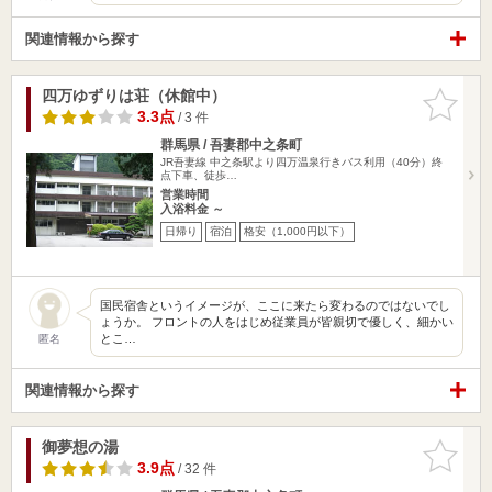
関連情報から探す
四万ゆずりは荘（休館中）
お気に入
りに追加
3.3点
/ 3 件
群馬県 / 吾妻郡中之条町
JR吾妻線 中之条駅より四万温泉行きバス利用（40分）終
点下車、徒歩…
営業時間
入浴料金 ～
日帰り
宿泊
格安（1,000円以下）
国民宿舎というイメージが、ここに来たら変わるのではないでし
ょうか。 フロントの人をはじめ従業員が皆親切で優しく、細かい
とこ…
匿名
関連情報から探す
御夢想の湯
お気に入
りに追加
3.9点
/ 32 件