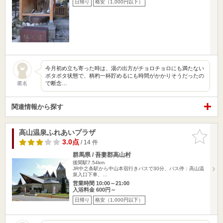
日帰り
格安（1,000円以下）
今月初め立ち寄った時は、湯の出方がチョロチョロにも満たない
ポタポタ状態で、柄杓一杯貯めるにも時間がかかりそうだったの
で断念…
匿名
関連情報から探す
高山温泉ふれあいプラザ
お気に入
りに追加
3.0点
/ 14 件
群馬県 / 吾妻郡高山村
後閑駅7.54km
JR中之条駅から中山本宿行きバスで30分、バス停：高山温
泉入口下車、…
営業時間 10:00～21:00
入浴料金 600円～
日帰り
格安（1,000円以下）