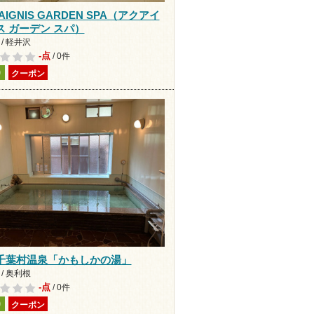
AIGNIS GARDEN SPA（アクアイ
ス ガーデン スパ）
/ 軽井沢
-点
/ 0件
り
クーポン
千葉村温泉「かもしかの湯」
/ 奥利根
-点
/ 0件
り
クーポン