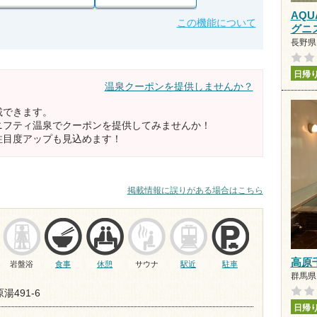
AQU
この機能について
グニ
長野県 
日帰
温泉クーポンを提供しませんか？
載できます。
ニフティ温泉でクーポンを提供してみませんか！
注目度アップも見込めます！
掲載情報に誤りがある場合はこちら
高原
岩盤浴
食事
休憩
サウナ
駅近
駐車
群馬県 
湯491-6
日帰