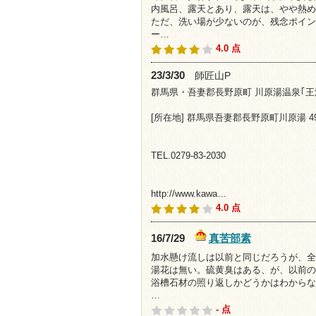
内風呂、露天とあり、露天は、やや熱め
ただ、洗い場が少ないのが、残念ポイン
ー…
4.0 点
23/3/30
師匠山P
群馬県・吾妻郡長野原町 川原湯温泉｢
[所在地] 群馬県吾妻郡長野原町川原湯 49
TEL.0279-83-2030
http://www.kawa…
4.0 点
真苦部素
16/7/29
加水懸け流しは以前と同じだろうが、全
湯花は無い。硫黄臭はある、が、以前の
浴槽石材の照り返しかどうかはわからな
…
- 点