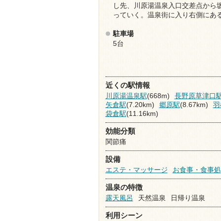
し先、川原湯温泉入口交差点から
っていく。温泉街に入り右側にあ
駐車場
5台
近くの駅情報
川原湯温泉駅
(668m)
長野原草津口
矢倉駅
(7.20km)
郷原駅
(8.67km)
羽
袋倉駅
(11.16km)
効能分類
関節痛
設備
エステ・マッサージ
お食事・食事処
温泉の特徴
露天風呂
天然温泉
日帰り温泉
利用シーン