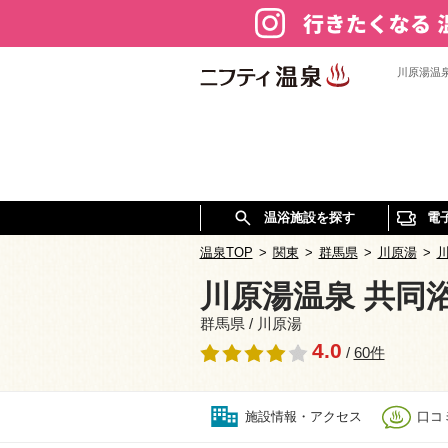
川原湯温
温浴施設を探す
電
温泉TOP
>
関東
>
群馬県
>
川原湯
>
川原湯温泉 共同
群馬県 / 川原湯
4.0
/
60件
施設情報・アクセス
口コミ