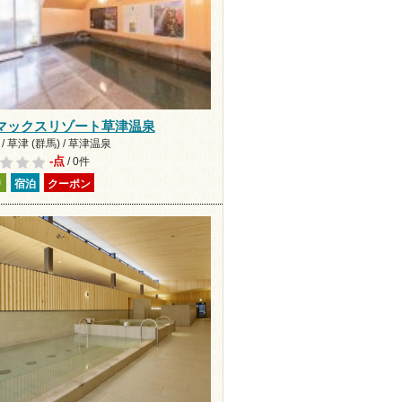
マックスリゾート草津温泉
/ 草津 (群馬) / 草津温泉
-点
/ 0件
り
宿泊
クーポン