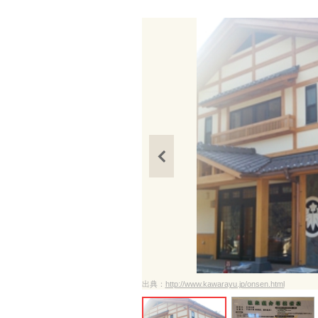
出典：
http://www.kawarayu.jp/onsen.html