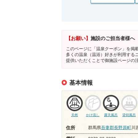
【お願い】
施設のご担当者様へ
このページに「温泉クーポン」を掲
多くの温泉（温浴）好きが利用する
提供いただくことで御施設ページの
基本情報
天然
かけ流し
露天風呂
貸切風呂
群馬県
吾妻郡長野原町
川原
住所