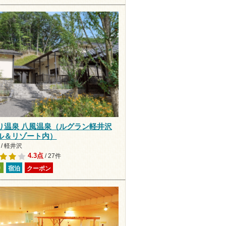
り温泉 八風温泉（ルグラン軽井沢
ル＆リゾート内）
/ 軽井沢
4.3点
/ 27件
り
宿泊
クーポン