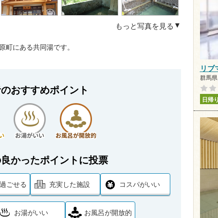
もっと写真を見る
野原町にある共同湯です。
リブ
群馬県 
者のおすすめポイント
日帰
の良かったポイントに投票
過ごせる
充実した施設
コスパがいい
お湯がいい
お風呂が開放的