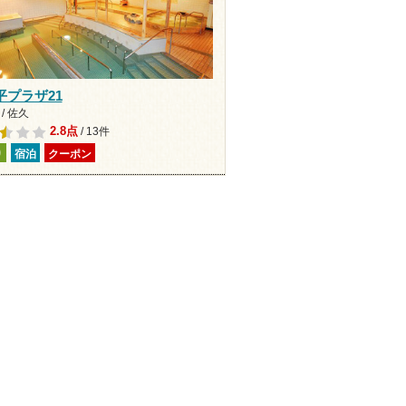
平プラザ21
/ 佐久
2.8点
/ 13件
り
宿泊
クーポン