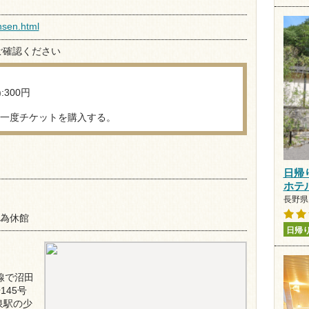
nsen.html
ご確認ください
300円
一度チケットを購入する。
日帰
ホテ
長野県 
の為休館
日帰
線で沼田
145号
泉駅の少