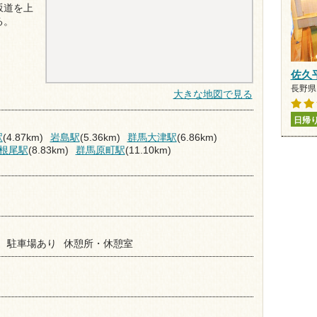
坂道を上
る。
佐久
長野県 
大きな地図で見る
日帰
駅
(4.87km)
岩島駅
(5.36km)
群馬大津駅
(6.86km)
根尾駅
(8.83km)
群馬原町駅
(11.10km)
駐車場あり
休憩所・休憩室