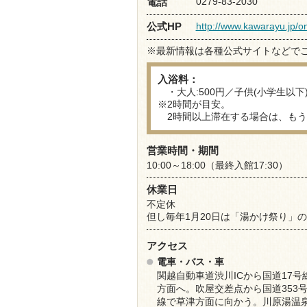
0279-83-2030
電話
http://www.kawarayu.jp/o
公式HP
※最新情報は各種公式サイトなどで
入浴料：
・大人:500円／子供(小学生以下):
※2時間が目安。
2時間以上滞在する場合は、もう
営業時間・期間
10:00～18:00（最終入館17:30）
休業日
不定休
但し毎年1月20日は「湯かけ祭り」
アクセス
電車・バス・車
関越自動車道渋川ICから国道17号
方面へ。吹屋交差点から国道353号
線で草津方面に向かう。川原湯温