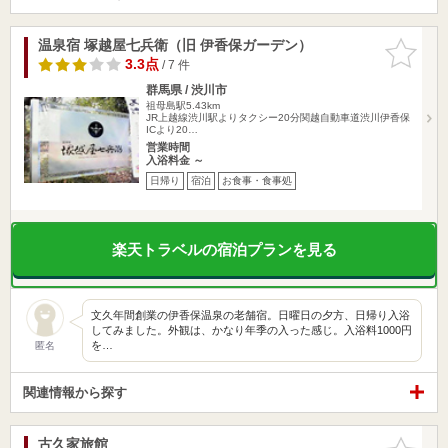
温泉宿 塚越屋七兵衛（旧 伊香保ガーデン）
お気に入
りに追加
3.3点
/ 7 件
群馬県 / 渋川市
祖母島駅5.43km
JR上越線渋川駅よりタクシー20分関越自動車道渋川伊香保
ICより20…
営業時間
入浴料金 ～
日帰り
宿泊
お食事・食事処
楽天トラベルの宿泊プランを見る
文久年間創業の伊香保温泉の老舗宿。日曜日の夕方、日帰り入浴
してみました。外観は、かなり年季の入った感じ。入浴料1000円
を…
匿名
関連情報から探す
古久家旅館
お気に入