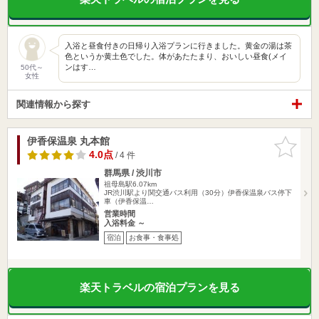
入浴と昼食付きの日帰り入浴プランに行きました。黄金の湯は茶
色というか黄土色でした。体があたたまり、おいしい昼食(メイ
ンはす…
50代～
女性
関連情報から探す
伊香保温泉 丸本館
お気に入
りに追加
4.0点
/ 4 件
群馬県 / 渋川市
祖母島駅6.07km
JR渋川駅より関交通バス利用（30分）伊香保温泉バス停下
車（伊香保温…
営業時間
入浴料金 ～
宿泊
お食事・食事処
楽天トラベルの宿泊プランを見る