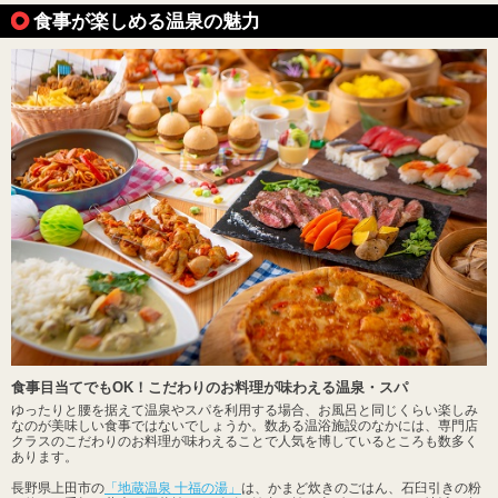
食事が楽しめる温泉の魅力
食事目当てでもOK！こだわりのお料理が味わえる温泉・スパ
ゆったりと腰を据えて温泉やスパを利用する場合、お風呂と同じくらい楽しみ
なのが美味しい食事ではないでしょうか。数ある温浴施設のなかには、専門店
クラスのこだわりのお料理が味わえることで人気を博しているところも数多く
あります。
長野県上田市の
「地蔵温泉 十福の湯」
は、かまど炊きのごはん、石臼引きの粉