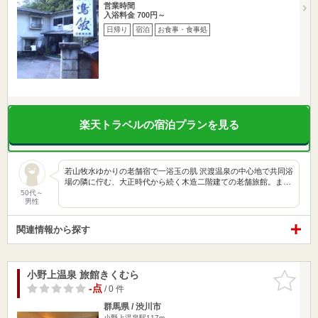
営業時間
入浴料金 700円～
日帰り
宿泊
お食事・食事処
楽天トラベルの宿泊プランを見る
若山牧水ゆかりの老舗宿で一浴玉の肌 沢渡温泉の中心地で共同浴
場の隣に佇む、大正時代から続く木造二階建ての老舗旅館。ま…
50代～
男性
関連情報から探す
小野上温泉 旅館きくむら
お気に入
りに追加
-点
/ 0 件
群馬県 / 渋川市
小野上温泉駅117m