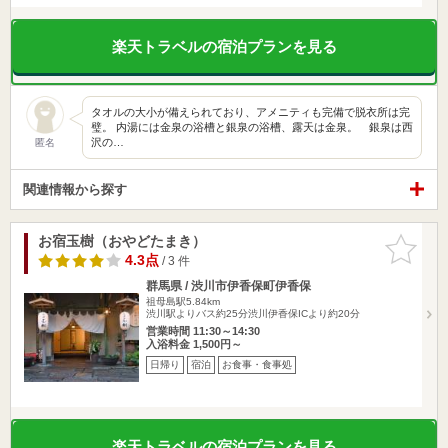
楽天トラベルの宿泊プランを見る
タオルの大小が備えられており、アメニティも完備で脱衣所は完
璧。 内湯には金泉の浴槽と銀泉の浴槽、露天は金泉。 銀泉は西
沢の…
匿名
関連情報から探す
お宿玉樹（おやどたまき）
お気に入
りに追加
4.3点
/ 3 件
群馬県 / 渋川市伊香保町伊香保
祖母島駅5.84km
渋川駅よりバス約25分渋川伊香保ICより約20分
営業時間 11:30～14:30
入浴料金 1,500円～
日帰り
宿泊
お食事・食事処
楽天トラベルの宿泊プランを見る