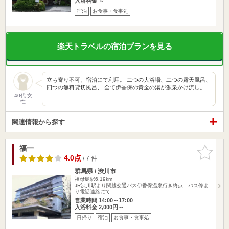
入浴料金 ～
宿泊
お食事・食事処
楽天トラベルの宿泊プランを見る
立ち寄り不可、宿泊にて利用。 二つの大浴場、二つの露天風呂、
四つの無料貸切風呂、 全て伊香保の黄金の湯が源泉かけ流し。
…
40代 女
性
関連情報から探す
福一
お気に入
りに追加
4.0点
/ 7 件
群馬県 / 渋川市
祖母島駅6.19km
JR渋川駅より関越交通バス伊香保温泉行き終点 バス停よ
り電話連絡にて…
営業時間 14:00～17:00
入浴料金 2,000円～
日帰り
宿泊
お食事・食事処