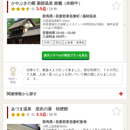
かやぶきの郷 薬師温泉 旅籠（休館中）
お気に入
りに追加
3.5点
/ 19 件
群馬県 / 吾妻郡東吾妻町 / 薬師温泉
川原湯温泉駅5.30km
JR吾妻線中之条駅よりタクシー利用宿泊の場合、無料送迎
バスあり関越自…
営業時間 10:00～15:00
入浴料金 550円～
日帰り
宿泊
お食事・食事処
楽天トラベルの宿泊プランを見る
日帰りで、家族４人で行って来ました。割引利用で、７００円に
て入郷、入浴！思ったよりも空いていて郷の湯に入りましたが、
２、３…
50代～
男性
関連情報から探す
あづま温泉 息吹の湯 桔梗館
お気に入
りに追加
3.3点
/ 28 件
群馬県 / 吾妻郡東吾妻町新巻
小野上温泉駅965m
渋川伊香保インター利用・・・国道１７号を沼田方面