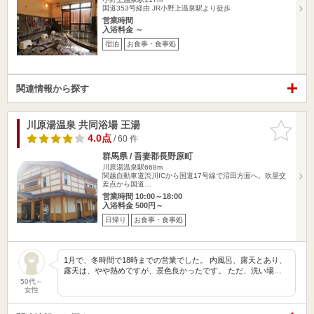
国道353号経由 JR小野上温泉駅より徒歩
営業時間
入浴料金 ～
宿泊
お食事・食事処
関連情報から探す
川原湯温泉 共同浴場 王湯
お気に入
りに追加
4.0点
/ 60 件
群馬県 / 吾妻郡長野原町
川原湯温泉駅668m
関越自動車道渋川ICから国道17号線で沼田方面へ。吹屋交
差点から国道…
営業時間 10:00～18:00
入浴料金 500円～
日帰り
お食事・食事処
1月で、冬時間で18時までの営業でした。 内風呂、露天とあり、
露天は、やや熱めですが、景色良かったです。 ただ、洗い場…
50代～
女性