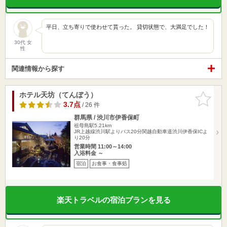
平日、立ち寄りで使わせて貰った。 貸切状態で、大満足でした！
30代 女
性
関連情報から探す
ホテル天坊（てんぼう）
お気に入
りに追加
3.7点
/ 26 件
群馬県 / 渋川市伊香保町
祖母島駅5.21km
JR上越線渋川駅よりバス20分関越自動車道渋川伊香保ICよ
り20分
営業時間 11:00～14:00
入浴料金 ～
宿泊
お食事・食事処
楽天トラベルの宿泊プランを見る