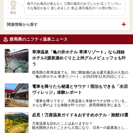
地下のお風呂が使えなく 三階の風呂のみでしたが 広くて いろい
ろな風呂があり 楽しめました 私は 露天風呂の一人用が気にい…
匿名
関連情報から探す
群馬県のニフティ温泉ニュース
草津温泉「亀の井ホテル 草津リゾート」なら姉妹
ホテル3源泉湯めぐりと上州グルメビュッフェも叶
う
群馬県の草津温泉でも、特に開放感のある露天風呂が人気の
「亀の井ホテル 草津リゾート」が2025年12月25日にリニュ
ーアルオープンしました。
ロビーや客室が綺麗になって、上州グルメにこだわったビュ
電車を降りたら秘湯とサウナ！宿泊もできる「水沼
ッフェも人気！アクセスはシャトルバスで楽々、さらに草津
ヴィレッジ」体験レポート
温泉にある姉妹ホテルの「草津温泉 大東舘」「亀の井ホテ
ル 草津湯畑」の湯めぐりまで楽しめます。
「電車を降りてすぐ、天然温泉と本格サウナが待っている」
そんな夢のような体験が叶うのが、群馬県桐生市にある「駅
今回はそんな「亀の井ホテル 草津リゾート」を徹底レポー
の天然温泉&サウナの森 水沼ヴィレッジ」です。
ト！
日帰り温泉の「水沼の湯」と宿泊もできる「サウナの森」、
必見！万座温泉ガイド＆おすすめホテル・旅館10選
２つのエリアがあります。
───
提供元：アイコニア・ホスピタリティ株式会社【PR】
万座温泉を訪れたことはありますか？
今回は、その中でも特にユニークな駅直結の「水沼の湯」の
この記事は亀の井ホテル 草津リゾートのPR記事です。
観光開発されたことから人気になり、日本一の硫黄泉として
魅力に焦点を当て、温泉好き、サウナー、そして電車旅好き
も有名な温泉地です。