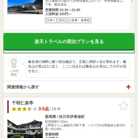
JR上越線渋川駅から伊香保榛名口行バス「伊香保榛名口」
下車、榛名湖温…
営業時間 10:30～21:00
入浴料金 520円～
日帰り
宿泊
お食事・食事処
楽天トラベルの宿泊プランを見る
榛名湖の湖畔に建つ宿泊施設で、正面に掃部ヶ岳が望めます。榛
名山の登山口に近く、ここに泊まれば榛名山を登山しての汗が流
せると…
～10代
男性
関連情報から探す
千明仁泉亭
お気に入
りに追加
3.5点
/ 10 件
群馬県 / 渋川市伊香保町
祖母島駅6.03km
上野駅から上越線渋川駅下車、バスで30分関越道を新潟方
面へ約109k…
営業時間