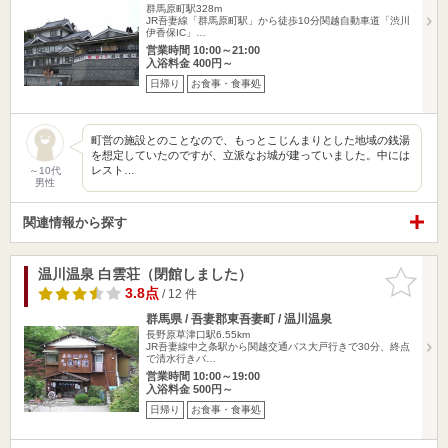
群馬原町駅328m
JR吾妻線「群馬原町駅」から徒歩10分関越自動車道「渋川
伊香保IC」…
営業時間 10:00～21:00
入浴料金 400円～
日帰り
お食事・食事処
町営の施設とのことなので、もっとこじんまりとした地域の銭湯
を想定していたのですが、立派なお城が建っていました。中には
レスト…
～10代
男性
関連情報から探す
温川温泉 白雲荘（閉館しました）
お気に入
りに追加
3.8点
/ 12 件
群馬県 / 吾妻郡東吾妻町 / 温川温泉
長野原草津口駅6.55km
JR吾妻線中之条駅から関越交通バス大戸行きで30分、終点
で清水行きバ…
営業時間 10:00～19:00
入浴料金 500円～
日帰り
お食事・食事処