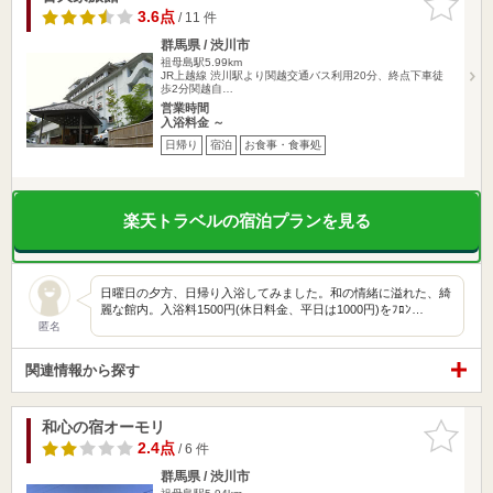
りに追加
3.6点
/ 11 件
群馬県 / 渋川市
祖母島駅5.99km
JR上越線 渋川駅より関越交通バス利用20分、終点下車徒
歩2分関越自…
営業時間
入浴料金 ～
日帰り
宿泊
お食事・食事処
楽天トラベルの宿泊プランを見る
日曜日の夕方、日帰り入浴してみました。和の情緒に溢れた、綺
麗な館内。入浴料1500円(休日料金、平日は1000円)をﾌﾛﾝ…
匿名
関連情報から探す
和心の宿オーモリ
お気に入
りに追加
2.4点
/ 6 件
群馬県 / 渋川市