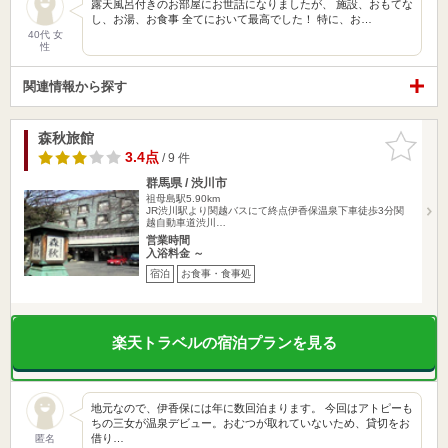
露天風呂付きのお部屋にお世話になりましたが、 施設、おもてな
し、お湯、お食事 全てにおいて最高でした！ 特に、お…
40代 女
性
関連情報から探す
森秋旅館
お気に入
りに追加
3.4点
/ 9 件
群馬県 / 渋川市
祖母島駅5.90km
JR渋川駅より関越バスにて終点伊香保温泉下車徒歩3分関
越自動車道渋川…
営業時間
入浴料金 ～
宿泊
お食事・食事処
楽天トラベルの宿泊プランを見る
地元なので、伊香保には年に数回泊まります。 今回はアトピーも
ちの三女が温泉デビュー。おむつが取れていないため、貸切をお
借り…
匿名