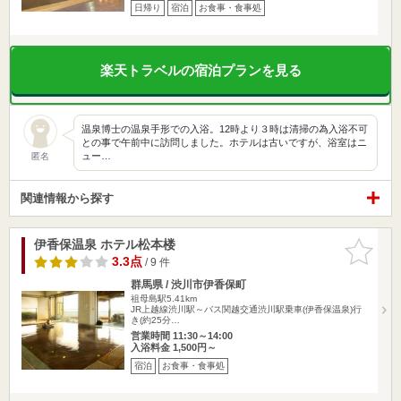
日帰り
宿泊
お食事・食事処
楽天トラベルの宿泊プランを見る
温泉博士の温泉手形での入浴。12時より３時は清掃の為入浴不可
との事で午前中に訪問しました。ホテルは古いですが、浴室はニ
ュー…
匿名
関連情報から探す
伊香保温泉 ホテル松本楼
お気に入
りに追加
3.3点
/ 9 件
群馬県 / 渋川市伊香保町
祖母島駅5.41km
JR上越線渋川駅～バス関越交通渋川駅乗車(伊香保温泉)行
き(約25分…
営業時間 11:30～14:00
入浴料金 1,500円～
宿泊
お食事・食事処