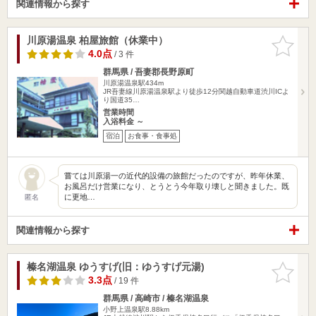
関連情報から探す
川原湯温泉 柏屋旅館（休業中）
お気に入
りに追加
4.0点
/ 3 件
群馬県 / 吾妻郡長野原町
川原湯温泉駅434m
JR吾妻線川原湯温泉駅より徒歩12分関越自動車道渋川ICよ
り国道35…
営業時間
入浴料金 ～
宿泊
お食事・食事処
嘗ては川原湯一の近代的設備の旅館だったのですが、昨年休業、
お風呂だけ営業になり、とうとう今年取り壊しと聞きました。既
に更地…
匿名
関連情報から探す
榛名湖温泉 ゆうすげ(旧：ゆうすげ元湯)
お気に入
りに追加
3.3点
/ 19 件
群馬県 / 高崎市 / 榛名湖温泉
小野上温泉駅8.88km