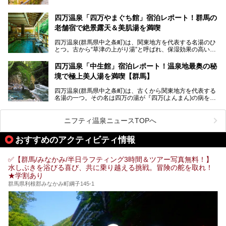
も必見の、心と体がリフレッシュする水沼ヴィレッジの体験
レポートをお届けします。
万座温泉が何県にあるのか、どんな温泉なのか、知らない方
四万温泉「四万やまぐち館」宿泊レポート！群馬の
も多いかもしれません。
老舗宿で絶景露天＆美肌湯を満喫
そこで筆者である私が実際に行ってみました！万座温泉の楽
しみ方や周辺の観光地を解説します。
四万温泉(群馬県中之条町)は、関東地方を代表する名湯のひ
また、日帰り入浴できる温泉から混浴可能な温泉まで、おす
とつ。古から“草津の上がり湯”と呼ばれ、保湿効果の高い美
すめの入浴施設もご紹介します！
肌湯として有名な存在です。
四万温泉「中生館」宿泊レポート！温泉地最奥の秘
「四万やまぐち館」は、この地を代表する旅館の一つ。日帰
境で極上美人湯を満喫【群馬】
り入浴も可能ですが、やはり宿泊してじっくり楽しむのがベ
スト。今回は筆者自ら宿泊し、人気の絶景露天風呂＆極上美
四万温泉(群馬県中之条町)は、古くから関東地方を代表する
肌湯をはじめ、館内の魅力をたっぷりとご紹介します！
名湯の一つ。その名は四万の湯が『四万(よんまん)の病を癒
す霊泉』であるとする伝説に由来し、現代においても多くの
観光客で賑わう人気温泉地です。
ニフティ温泉ニュースTOPへ
「中生館」は四万温泉最奥に位置し、秘境感漂う老舗宿。泉
質の良さ(特に美人湯効果)に定評があり、知る人ぞ知る穴場
おすすめのアクティビティ情報
的存在です。今回は筆者自ら宿泊し、自慢の温泉をはじめ食
事・客室・共有スペースなど、宿の全貌を徹底紹介します。
✅【群馬/みなかみ/半日ラフティング3時間＆ツアー写真無料！】
水しぶきを浴びる喜び、共に乗り越える挑戦。冒険の舵を取れ！
★学割あり
群馬県利根郡みなかみ町綱子145-1