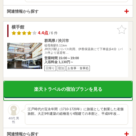
関連情報から探す
横手館
お気に入
りに追加
4.4点
/ 6 件
群馬県 / 渋川市
祖母島駅6.11km
JR渋川駅よりバス利用、伊香保温泉にて下車徒歩4分（バ
ス停より送迎有…
営業時間 15:00～19:00
入浴料金 1,130円～
日帰り
宿泊
お食事・食事処
楽天トラベルの宿泊プランを見る
江戸時代の宝永年間（1710-1720年）に旅籠として創業した老舗
旅館。大正9年建築の総檜造り4階建ての本館と、平成6年改…
40代 男
性
関連情報から探す