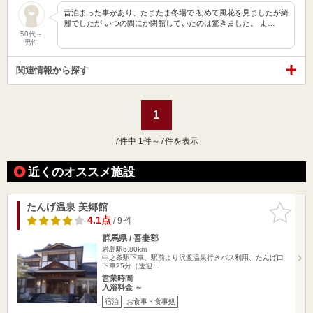
昔泊まった事があり、たまたま冬場で 初めて風花を見ましたが綺
麗でしたが いつの間にか閉館していたのは驚きました。 よ…
50代～
男性
関連情報から探す
1
7
件中 1件～7件を表示
近くのオススメ施設
たんげ温泉 美郷館
お気に入
りに追加
4.1点
/ 9 件
群馬県 / 吾妻郡
岩島駅6.80km
中之条駅下車、駅前より沢渡温泉行きバス利用、たんげ口
下車25分（送迎…
営業時間
入浴料金 ～
宿泊
お食事・食事処