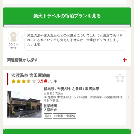
楽天トラベルの宿泊プランを見る
滝見の湯や露天風呂などのお風呂についてはいつも清潔でありき
れいにされていて申し分ありませんが、食事はガッカリしまし
た。土地…
50代～
女性
関連情報から探す
沢渡温泉 宮田屋旅館
お気に入
りに追加
3.5点
/ 5 件
群馬県 / 吾妻郡中之条町 / 沢渡温泉
岩島駅6.72km
JR吾妻線 中之条駅よりバス利用、沢渡温泉へ関越自動車道
渋川伊香保…
営業時間
入浴料金 ～
宿泊
お食事・食事処