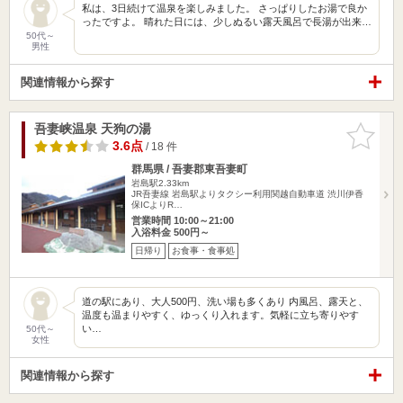
私は、3日続けて温泉を楽しみました。 さっぱりしたお湯で良か
ったですよ。 晴れた日には、少しぬるい露天風呂で長湯が出来…
50代～
男性
関連情報から探す
吾妻峡温泉 天狗の湯
お気に入
りに追加
3.6点
/ 18 件
群馬県 / 吾妻郡東吾妻町
岩島駅2.33km
JR吾妻線 岩島駅よりタクシー利用関越自動車道 渋川伊香
保ICよりR…
営業時間 10:00～21:00
入浴料金 500円～
日帰り
お食事・食事処
道の駅にあり、大人500円、洗い場も多くあり 内風呂、露天と、
温度も温まりやすく、ゆっくり入れます。気軽に立ち寄りやす
い…
50代～
女性
関連情報から探す