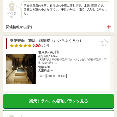
伊香保温泉の名所、石段街の中腹に佇む湯宿。木造4階建てで、
客室全８室の小さな宿です。平日の午後、日帰り入浴して来まし
た。…
40代 男
性
関連情報から探す
奥伊香保 旅邸 諧暢楼（かいちょうろう）
お気に入
りに追加
5.0点
/ 1 件
群馬県 / 渋川市
祖母島駅6.20km
JR渋川駅より伊香保温泉行きバス、終点「伊香保温泉」下
車（約30分）…
営業時間
入浴料金 ～
宿泊
お食事・食事処
楽天トラベルの宿泊プランを見る