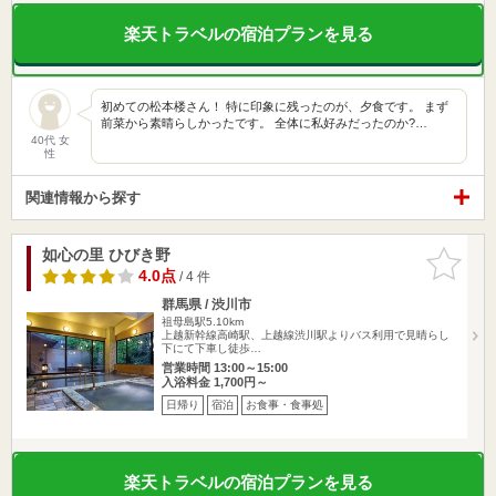
楽天トラベルの宿泊プランを見る
初めての松本楼さん！ 特に印象に残ったのが、夕食です。 まず
前菜から素晴らしかったです。 全体に私好みだったのか?…
40代 女
性
関連情報から探す
如心の里 ひびき野
お気に入
りに追加
4.0点
/ 4 件
群馬県 / 渋川市
祖母島駅5.10km
上越新幹線高崎駅、上越線渋川駅よりバス利用で見晴らし
下にて下車し徒歩…
営業時間 13:00～15:00
入浴料金 1,700円～
日帰り
宿泊
お食事・食事処
楽天トラベルの宿泊プランを見る