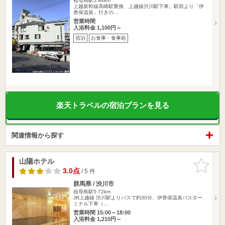
祖母島駅5.94km
上越新幹線高崎駅乗換、上越線渋川駅下車。駅前より「伊
香保温泉」行きの…
営業時間
入浴料金 1,100円～
宿泊
お食事・食事処
楽天トラベルの宿泊プランを見る
関連情報から探す
山陽ホテル
お気に入
りに追加
3.0点
/ 5 件
群馬県 / 渋川市
祖母島駅5.72km
JR上越線 渋川駅よりバスで約30分、伊香保温泉バスター
ミナル下車（…
営業時間 15:00～18:00
入浴料金 1,210円～