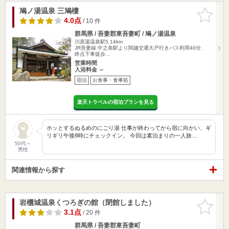
鳩ノ湯温泉 三鳩樓
お気に入
りに追加
4.0点
/ 10 件
群馬県 / 吾妻郡東吾妻町 / 鳩ノ湯温泉
川原湯温泉駅5.14km
JR吾妻線 中之条駅より関越交通大戸行きバス利用40分、
終点下車徒歩…
営業時間
入浴料金 ～
宿泊
お食事・食事処
楽天トラベルの宿泊プランを見る
ホッとするぬるめのにごり湯 仕事が終わってから宿に向かい、ギ
リギリ午後8時にチェックイン。 今回は素泊まりの一人旅…
50代～
男性
関連情報から探す
岩櫃城温泉くつろぎの館（閉館しました）
お気に入
りに追加
3.1点
/ 20 件
群馬県 / 吾妻郡東吾妻町