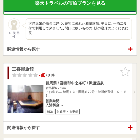
楽天トラベルの宿泊プランを見る
沢渡温泉の高台に建つ､眺望に優れた和風旅館｡平日に､一泊二食
付で利用して来ました｡間口は狭いものの､鰻の寝床のように奥に
長…
40代 男
性
関連情報から探す
三喜屋旅館
お気に入
りに追加
-点
/ 0 件
群馬県 / 吾妻郡中之条町 / 沢渡温泉
岩島駅6.76km
・お車で.... 練馬ＩＣ－関越道70分－渋川伊香保ＩＣ－ Ｒ
1…
営業時間
入浴料金 ～
宿泊
お食事・食事処
関連情報から探す