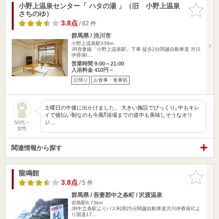
小野上温泉センター「 ハタの湯 」（旧 小野上温泉
お気に入
さちのゆ）
りに追加
3.8点
/ 62 件
群馬県 / 渋川市
小野上温泉駅109m
JR吾妻線「小野上温泉駅」下車 徒歩2分関越自動車道 渋川
伊香保I.…
営業時間 9:00～21:00
入浴料金 410円～
日帰り
お食事・食事処
土曜日の午後に出かけました。 大きい施設でびっくり｡中もキレ
イで後払い制なのも今風⁉︎浴場までの道中も美味しそうなオリ
ジ…
50代～
女性
関連情報から探す
龍鳴館
お気に入
りに追加
3.8点
/ 5 件
群馬県 / 吾妻郡中之条町 / 沢渡温泉
岩島駅6.73km
JR中之条駅よりバス利用25分関越自動車道渋川伊香保ICよ
り国道17…