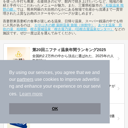
を使った手打ち蕎麦、石釜焼きのピザ、館内で焼き上げたパンなど、地域の食
材と手作りにこだわったメニューが魅力。また、三重県松阪市の
「松阪温泉 熊
野の郷」
では、熊本阿蘇の大自然のなかにある牧場で生産から流通まで一貫管
理された上質なお肉のステーキやハンバーグが楽しめます。
吾妻郡東吾妻町の食事が楽しめる温泉、日帰り温泉、スーパー銭湯の中でも特
に人気があるのは、
かやぶきの郷 薬師温泉 旅籠（休館中）
、
あづま温泉 息
吹の湯 桔梗館
、
根古屋城温泉「根古屋乃湯」(旧根古屋温泉センター）
などの
施設です。ぜひ一度は足を運んでみてください。
第20回ニフティ温泉年間ランキング2025
全国約2.2万件の中から頂点に選ばれた、2025年の人
気施設は…
By using our services, you agree that we and
our
partners
use cookies to improve advertisi
ニフティ温泉 サウナランキング2026
ng and enhance your experience on our servi
おふろ好きユーザーの投票により、全国No.1サウナが
決定！
ces.
Learn more
OK
ニフティ温泉プレミアムクーポン
ノジマモバイル会員向け 通常よりもお得な「特別価
格」で人気の温泉を満喫できる！