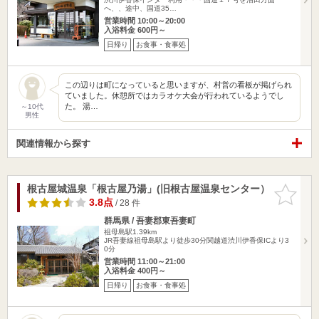
へ、、途中、国道35…
営業時間 10:00～20:00
入浴料金 600円～
日帰り
お食事・食事処
この辺りは町になっていると思いますが、村営の看板が掲げられ
ていました。休憩所ではカラオケ大会が行われているようでし
た。 湯…
～10代
男性
関連情報から探す
根古屋城温泉「根古屋乃湯」(旧根古屋温泉センター）
お気に入
りに追加
3.8点
/ 28 件
群馬県 / 吾妻郡東吾妻町
祖母島駅1.39km
JR吾妻線祖母島駅より徒歩30分関越道渋川伊香保ICより3
0分
営業時間 11:00～21:00
入浴料金 400円～
日帰り
お食事・食事処