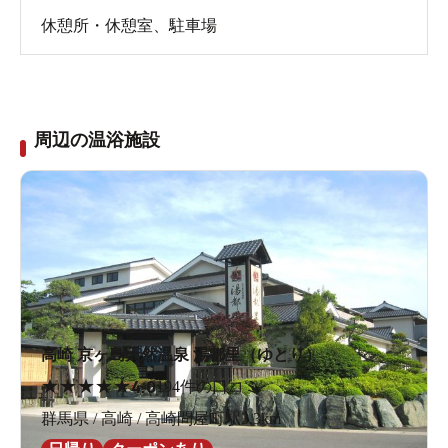
休憩所・休憩室
、
駐車場
周辺の温浴施設
高崎 京ヶ島天然温泉 湯都里（ゆとり）
★
★
★
★
★
4.0
194件の口コミ
群馬県 / 高崎 / 高崎問屋町駅3.3km