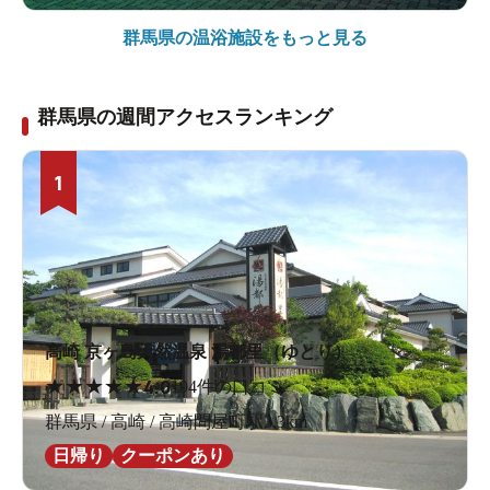
群馬県の
温浴施設をもっと見る
群馬県の週間アクセスランキング
1
高崎 京ヶ島天然温泉 湯都里（ゆとり）
★
★
★
★
★
4.0
194件の口コミ
群馬県 / 高崎 / 高崎問屋町駅3.3km
日帰り
クーポンあり