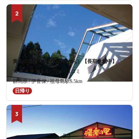
2
黄金の湯館（こがねのゆかん）【長期休館中】
★
★
★
★
★
4.0
107件の口コミ
群馬県 / 伊香保 / 祖母島駅5.5km
日帰り
3