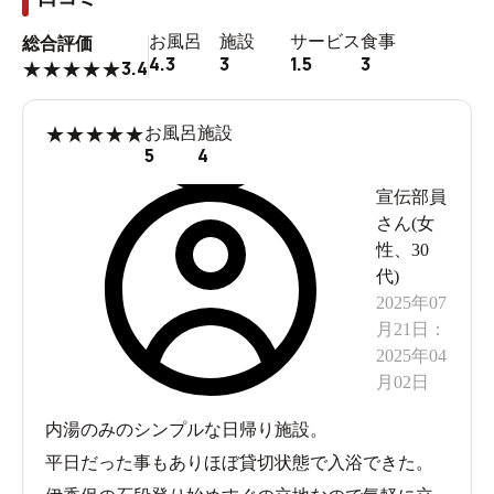
お風呂
施設
サービス
食事
総合評価
4.3
3
1.5
3
3.4
★
★
★
★
★
★
★
★
★
★
お風呂
施設
5
4
宣伝部員
さん(
女
性
、
30
代
)
2025年07
月21日
：
2025年04
月02日
内湯のみのシンプルな日帰り施設。
平日だった事もありほぼ貸切状態で入浴できた。