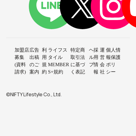
加盟店
広告
利
ライフス
特定商
ヘ
採
運
個人情
募集
出稿
用
タイル
取引法
ル
用
営
報保護
(資料
のご
規
MEMBER
に基づ
プ
情
会
ポリ
請求)
案内
約
S+規約
く表記
報
社
シー
©NIFTY Lifestyle Co., Ltd.