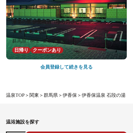
湯楽の里 伊勢崎店（ゆらのさと）
★
★
★
★
★
4.1
80件の口コミ
群馬県 / 桐生 / 新伊勢崎駅2.8km
日帰り
クーポンあり
会員登録して続きを見る
温泉TOP
＞
関東
＞
群馬県
＞
伊香保
＞
伊香保温泉 石段の湯
温浴施設を探す