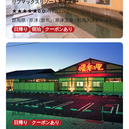
リブマックスリゾート草津温泉
★
★
★
★
★
0.0
0件の口コミ
群馬県 / 草津 (群馬) / 草津温泉 / 群馬大津駅8.6km
日帰り
宿泊
クーポンあり
湯楽の里 伊勢崎店（ゆらのさと）
★
★
★
★
★
4.1
80件の口コミ
群馬県 / 桐生 / 新伊勢崎駅2.8km
日帰り
クーポンあり