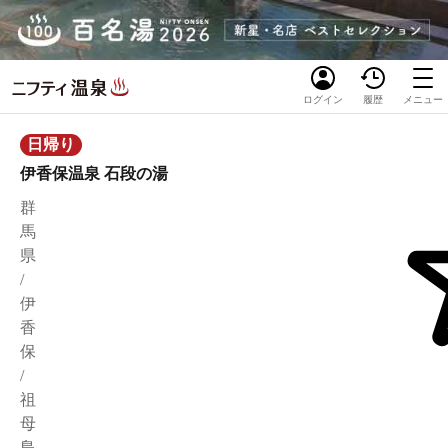
ログイン
履歴
メニュー
日帰り
伊香保温泉 石段の湯
群
馬
県
/
伊
香
保
/
祖
母
島