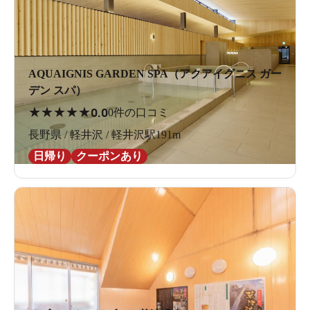
AQUAIGNIS GARDEN SPA（アクアイグニス ガー
デン スパ）
★
★
★
★
★
0.0
0件の口コミ
長野県 / 軽井沢 / 軽井沢駅191m
日帰り
クーポンあり