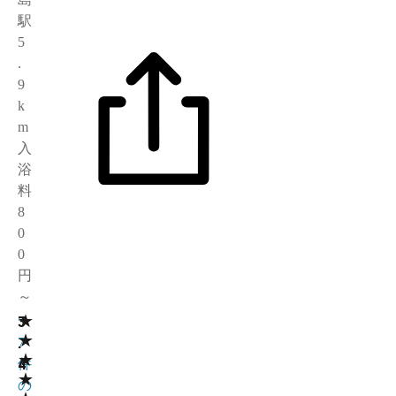
駅
5
.
9
k
m
入
浴
料
8
0
0
円
～
★
3
5
★
.
7
★
4
件
★
の