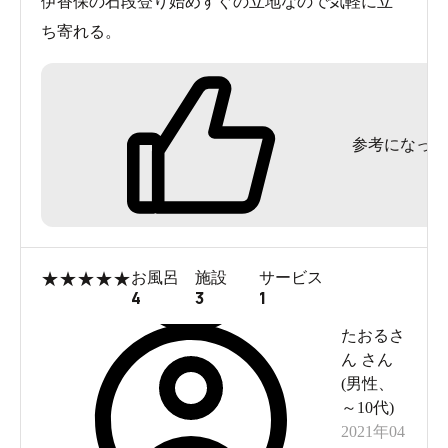
伊香保の石段登り始めすぐの立地なので気軽に立
ち寄れる。
参考になった
★
★
★
★
★
お風呂
施設
サービス
4
3
1
たおるさ
ん
さん
(
男性
、
～10代
)
2021年04