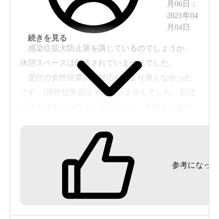
月06日
：
2021年04
月04日
続きを見る
感染症拡大防止策を講じているのでしょうか、
休憩スペースは開放されていませんでした。
受付の女性従業員の対応があまり良くなかった
です。(男性従業員はその時いませんでした。)記念
に持ち帰るためのタオルを１つと、今使うための
タオルを１つ、計2つ欲しかったのですが、従業員
は「1つでいい、2つも不要だろう。」の一点張
り。従業員の個人的な考えに左右され、危うく買
参考になった
えなくなるところでした。「一人一枚まで」と張
り紙もされていませんでした。客が「2枚欲しい」
と言っているのだから、個人的感情を押し付けな
いで素直に売って欲しいです。これにより気分は