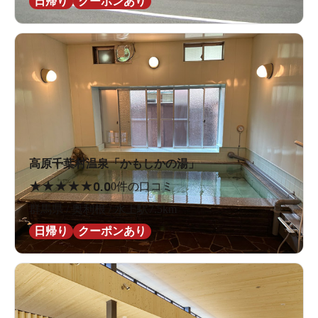
日帰り
クーポンあり
高原千葉村温泉「かもしかの湯」
★
★
★
★
★
0.0
0件の口コミ
群馬県 / 奥利根 / 水上駅7.5km
日帰り
クーポンあり