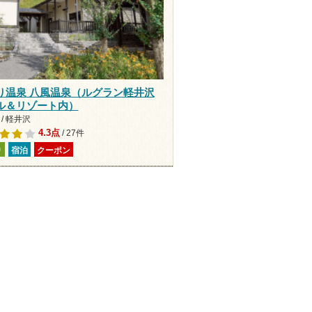
り温泉 八風温泉（ルグラン軽井沢
ル＆リゾート内）
/ 軽井沢
4.3点
/ 27件
り
宿泊
クーポン