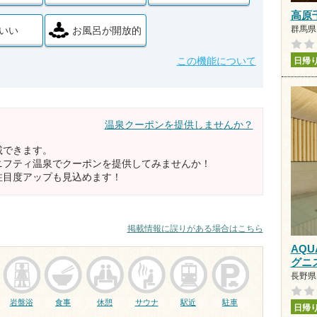
高原
群馬県 
いい
お風呂が開放的
この機能について
日帰
温泉クーポンを提供しませんか？
載できます。
ニフティ温泉でクーポンを提供してみませんか！
注目度アップも見込めます！
掲載情報に誤りがある場合はこちら
AQU
グニ
長野県 
岩盤浴
食事
休憩
サウナ
駅近
駐車
日帰