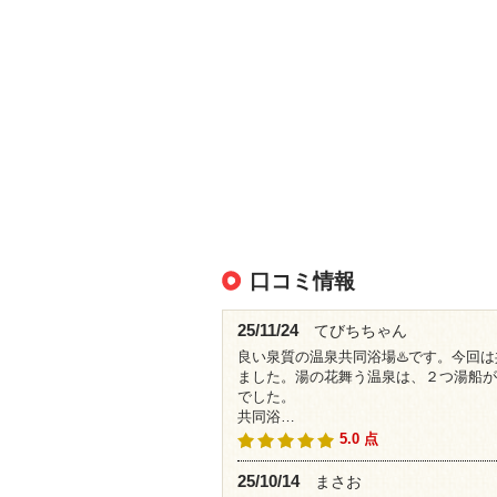
口コミ情報
25/11/24
てびちちゃん
良い泉質の温泉共同浴場♨️です。今回
ました。湯の花舞う温泉は、２つ湯船が
でした。
共同浴…
5.0 点
25/10/14
まさお