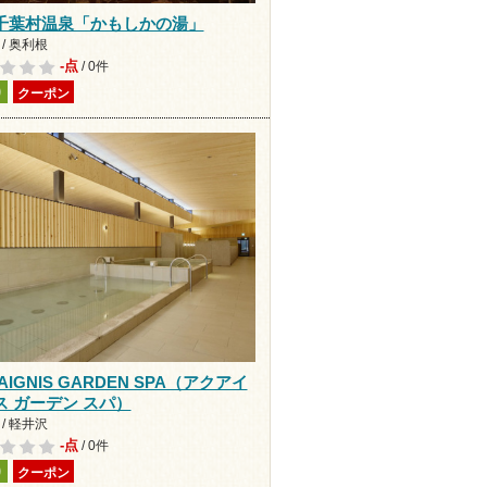
千葉村温泉「かもしかの湯」
/ 奥利根
-点
/ 0件
り
クーポン
AIGNIS GARDEN SPA（アクアイ
ス ガーデン スパ）
/ 軽井沢
-点
/ 0件
り
クーポン