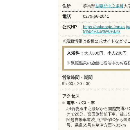
群馬県
吾妻郡中之条町
大
住所
0279-66-2841
電話
https://nakanojo-kank
公式HP
5%B4%E5%A0%B4/
※最新情報は各種公式サイトなどで
入浴料：
大人300円、小人200円
※沢渡温泉の旅館に宿泊中のお客
営業時間・期間
9：00～20：30
アクセス
電車・バス・車
JR吾妻線中之条駅から関越交通バ
きで20分、宮田旅館前下車、徒歩
関越自動車道渋川伊香保ICから国道
号、県道55号を草津方面へ33km