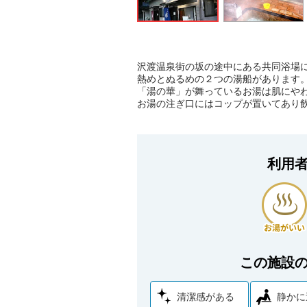
沢渡温泉街の坂の途中にある共同浴場
熱めとぬるめの２つの湯船があります
「湯の華」が舞っているお湯は肌にや
お湯の注ぎ口にはコップが置いてあり
利用
この施設
清潔感がある
静かに