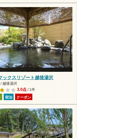
マックスリゾート越後湯沢
/ 越後湯沢
3.0点
/ 1件
り
宿泊
クーポン