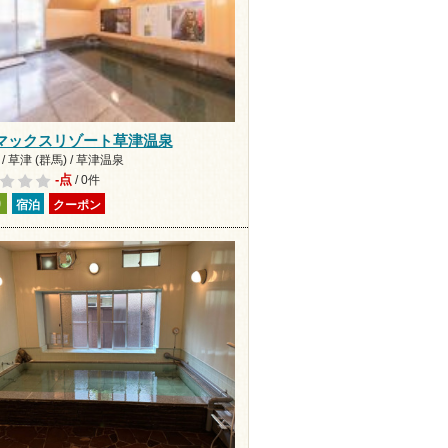
マックスリゾート草津温泉
/ 草津 (群馬) / 草津温泉
-点
/ 0件
り
宿泊
クーポン