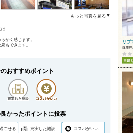
もっと写真を見る
には
。
わらかく感じます。
リブ
飲泉もできます。
群馬県 
日帰
者のおすすめポイント
の良かったポイントに投票
過ごせる
充実した施設
コスパがいい