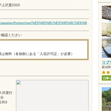
字上沢渡2310
o.jp/sawatari/hotsprings/%E5%85%B1%E5%90%8C%E6%B
ご確認ください
様は無料（各旅館にある「入浴許可証」が必要）
リブ
新潟県 
日帰
ス沢渡行
5分
353