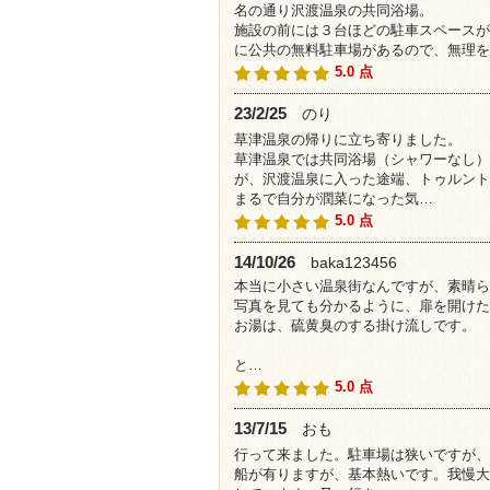
名の通り沢渡温泉の共同浴場。
施設の前には３台ほどの駐車スペースが
に公共の無料駐車場があるので、無理を
5.0 点
23/2/25
のり
草津温泉の帰りに立ち寄りました。
草津温泉では共同浴場（シャワーなし）
が、沢渡温泉に入った途端、トゥルント
まるで自分が潤菜になった気…
5.0 点
14/10/26
baka123456
本当に小さい温泉街なんですが、素晴ら
写真を見ても分かるように、扉を開けた
お湯は、硫黄臭のする掛け流しです。
と…
5.0 点
13/7/15
おも
行って来ました。駐車場は狭いですが、
船が有りますが、基本熱いです。我慢大