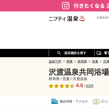
沢渡温泉
温浴施設を探す
電
温泉TOP
>
関東
>
群馬県
>
吾妻
>
沢
沢渡温泉共同浴
群馬県 / 吾妻 / 沢渡温泉
4.5
/
63件
施設情報・アクセス
口コミ