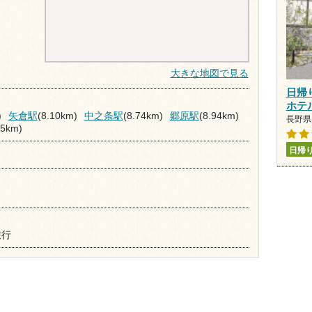
大きな地図で見る
日帰
ホテ
)
矢倉駅
(8.10km)
中之条駅
(8.74km)
郷原駅
(8.94km)
長野県 
95km)
日帰
旅行