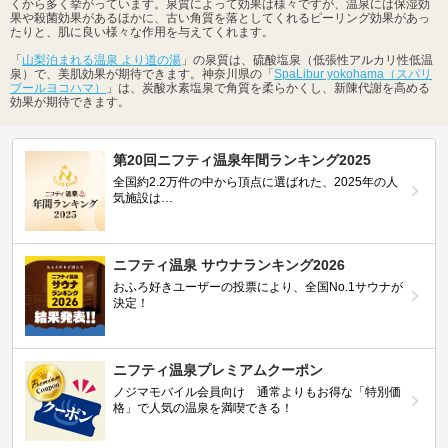
くから多く挙がっています。泉質によって効果は様々ですが、温泉には保湿効
果や殺菌効果があるほかに、古い角質を落としてくれるピーリング効果があっ
たりと、肌に良い様々な作用を与えてくれます。
「
山梨泊まれる温泉 より道の湯
」の泉質は、硫酸塩泉（低張性アルカリ性低温
泉）で、美肌効果が期待できます。神奈川県の「
SpaLibur yokohama（スパリ
ブールヨコハマ）
」は、炭酸水素塩泉で角質を柔らかくし、新陳代謝を高める
効果が期待できます。
第20回ニフティ温泉年間ランキング2025
全国約2.2万件の中から頂点に選ばれた、2025年の人
気施設は…
ニフティ温泉 サウナランキング2026
おふろ好きユーザーの投票により、全国No.1サウナが
決定！
ニフティ温泉プレミアムクーポン
ノジマモバイル会員向け 通常よりもお得な「特別価
格」で人気の温泉を満喫できる！