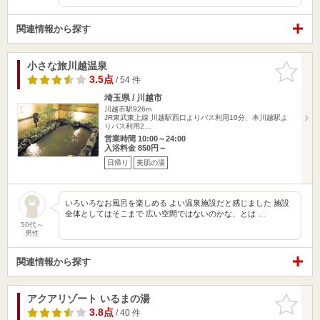
関連情報から探す
小さな旅川越温泉
お気に入
りに追加
3.5点
/ 54 件
埼玉県 / 川越市
川越市駅926m
JR東武東上線 川越駅西口よりバス利用10分、本川越駅よ
りバス利用2…
営業時間 10:00～24:00
入浴料金 850円～
日帰り
美肌の湯
いろいろなお風呂を楽しめる よい温泉施設だと感じました 施設
全体としてはそこまで 広い空間ではないのかな、とは …
50代～
男性
関連情報から探す
アクアリゾート いるまの湯
お気に入
りに追加
3.8点
/ 40 件