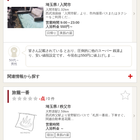
埼玉県 / 入間市
入間市駅1.32km
西武池袋線「入間市駅」より、市内循環バスまたはタクシ
ーをご利用くだ…
営業時間 9:00～23:00
入浴料金 550円～
日帰り
美肌の湯
皆さん記載されている とおり、圧倒的に他のスーパー 銭湯よ
り、安い値段設定です。 今現在は550円に値上げしま …
50代～
男性
関連情報から探す
旅籠一番
お気に入
りに追加
-点
/ 0 件
埼玉県 / 秩父市
大野原駅2.59km
西武秩父駅より皆野駅行バスで「札所一番前」下車すぐ。
関越自動車道花園…
営業時間
入浴料金 ～
宿泊
美肌の湯