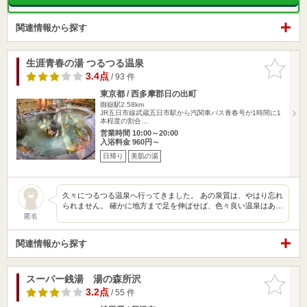
関連情報から探す
生涯青春の湯 つるつる温泉
お気に入
りに追加
3.4点
/ 93 件
東京都 / 西多摩郡日の出町
御嶽駅2.58km
JR五日市線武蔵五日市駅から汽関車バス青春号が1時間に1
本程度の割合…
営業時間 10:00～20:00
入浴料金 960円～
日帰り
美肌の湯
久々につるつる温泉へ行ってきました。 あの泉質は、やはり忘れ
られません。 確かに地方まで足を伸ばせば、色々良い温泉はあ…
匿名
関連情報から探す
スーパー銭湯 湯の森所沢
お気に入
りに追加
3.2点
/ 55 件