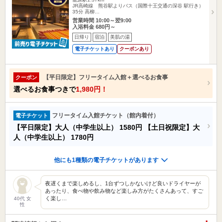
JR高崎線 熊谷駅よりバス（国際十王交通の深谷 駅行き）
35分 高柳…
営業時間 10:00～翌9:00
入浴料金 680円～
日帰り
宿泊
美肌の湯
電子チケットあり
クーポンあり
【平日限定】フリータイム入館＋選べるお食事
クーポン
選べるお食事つきで
1,980円！
フリータイム入館チケット（館内着付）
電子チケット
【平日限定】大人（中学生以上）
1580円
【土日祝限定】大
人（中学生以上）
1780円
他にも1種類の電子チケットがあります
夜遅くまで楽しめるし、1台ずつしかないけど良いドライヤーが
あったり、食べ物や飲み物など楽しみ方がたくさんあって、すご
く楽し…
40代 女
性