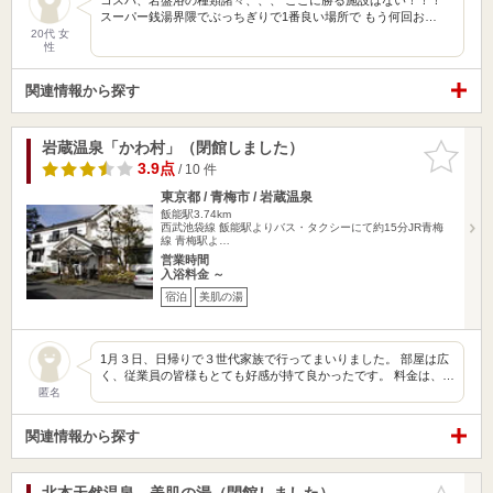
スーパー銭湯界隈でぶっちぎりで1番良い場所で もう何回お…
20代 女
性
関連情報から探す
岩蔵温泉「かわ村」（閉館しました）
お気に入
りに追加
3.9点
/ 10 件
東京都 / 青梅市 / 岩蔵温泉
飯能駅3.74km
西武池袋線 飯能駅よりバス・タクシーにて約15分JR青梅
線 青梅駅よ…
営業時間
入浴料金 ～
宿泊
美肌の湯
1月３日、日帰りで３世代家族で行ってまいりました。 部屋は広
く、従業員の皆様もとても好感が持て良かったです。 料金は、…
匿名
関連情報から探す
北本天然温泉 美肌の湯（閉館しました）
お気に入