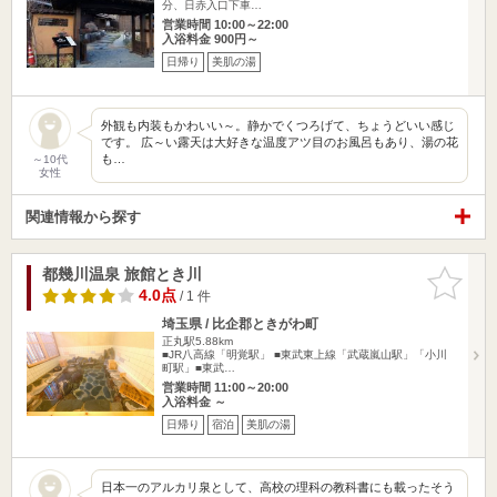
分、日赤入口下車…
営業時間 10:00～22:00
入浴料金 900円～
日帰り
美肌の湯
外観も内装もかわいい～。静かでくつろげて、ちょうどいい感じ
です。 広～い露天は大好きな温度アツ目のお風呂もあり、湯の花
も…
～10代
女性
関連情報から探す
都幾川温泉 旅館とき川
お気に入
りに追加
4.0点
/ 1 件
埼玉県 / 比企郡ときがわ町
正丸駅5.88km
■JR八高線「明覚駅」 ■東武東上線「武蔵嵐山駅」「小川
町駅」■東武…
営業時間 11:00～20:00
入浴料金 ～
日帰り
宿泊
美肌の湯
日本一のアルカリ泉として、高校の理科の教科書にも載ったそう