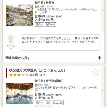
埼玉県 / 行田市
行田市駅1.03km
・秩父鉄道「行田市駅」より車で約6分 ・JR高崎線「吹上
駅」より車…
営業時間 10:00～22:00
入浴料金 900円～
日帰り
美肌の湯
免許更新のついでに初めて立ち寄りました。 建物、設備すべて綺
麗でした！リフォーム前を存じませんが、とても良かったです。
…
20代 女
性
関連情報から探す
秩父湯元 武甲温泉（ぶこうおんせん）
お気に入
りに追加
3.3点
/ 3 件
埼玉県 / 秩父郡横瀬町
横瀬駅743m
西武鉄道 横瀬駅 徒歩10分 秩父駅下車 → タクシーで約
10…
営業時間 10:00～21:00
入浴料金 700円～
日帰り
宿泊
美肌の湯