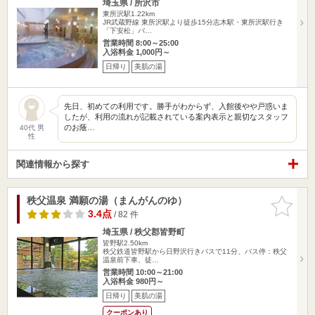
埼玉県 / 所沢市
東所沢駅1.22km
JR武蔵野線 東所沢駅より徒歩15分志木駅・東所沢駅行き
「下安松」バ…
営業時間 8:00～25:00
入浴料金 1,000円～
日帰り
美肌の湯
先日、初めての利用です。勝手がわからず、入館後やや戸惑いま
したが、利用の流れが記載されている案内表示と親切なスタッフ
のお蔭…
40代 男
性
関連情報から探す
秩父温泉 満願の湯（まんがんのゆ）
お気に入
りに追加
3.4点
/ 82 件
埼玉県 / 秩父郡皆野町
皆野駅2.50km
秩父鉄道皆野駅から日野沢行きバスで11分、バス停：秩父
温泉前下車、徒…
営業時間 10:00～21:00
入浴料金 980円～
日帰り
美肌の湯
クーポンあり