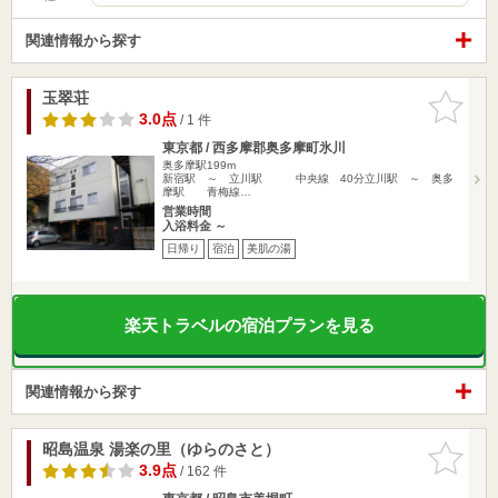
関連情報から探す
玉翠荘
お気に入
りに追加
3.0点
/ 1 件
東京都 / 西多摩郡奥多摩町氷川
奥多摩駅199m
新宿駅 ～ 立川駅 中央線 40分立川駅 ～ 奥多
摩駅 青梅線…
営業時間
入浴料金 ～
日帰り
宿泊
美肌の湯
楽天トラベルの宿泊プランを見る
関連情報から探す
昭島温泉 湯楽の里（ゆらのさと）
お気に入
りに追加
3.9点
/ 162 件