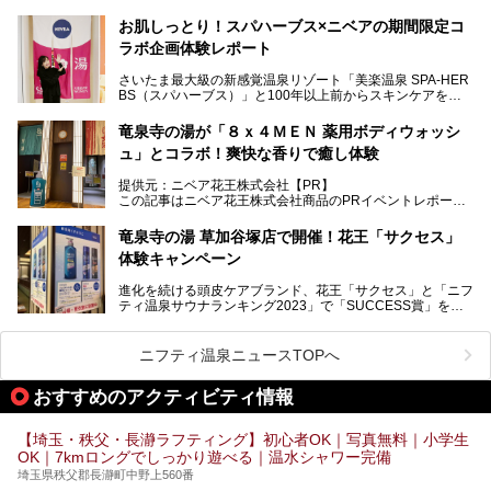
オープン！
お肌しっとり！スパハーブス×ニベアの期間限定コ
今年の4月1日から楽久屋グループの一員となった「湯舞音
ラボ企画体験レポート
（ユブネ）」が新ブランド「YUBUNE SAUNA PARK」を立
ち上げました。
さいたま最大級の新感覚温泉リゾート「美楽温泉 SPA-HER
湯舞音らしいサウナにこだわった遊び心満点の"銭湯×屋外サ
BS（スパハーブス）」と100年以上前からスキンケアを考
ウナ"施設で、男女別のお風呂のほか、水着やサウナ着で楽
案してきた「ニベア」が、期間限定でコラボ企画を開催中。
しめる男女共用屋外サウナや飲食できるととのいスペースな
読者モデルやインスタグラマーとして活躍している、美容＆
ど、ユニークなポイントがいっぱい！
竜泉寺の湯が「８ｘ４ＭＥＮ 薬用ボディウォッシ
スパ大好きの畑瀬愛さんと取材してきました。
オープン前取材に行ってきましたので、早速どこより詳しく
ュ」とコラボ！爽快な香りで癒し体験
紹介しちゃいます！
───
提供元：ニベア花王株式会社【PR】
提供元：ニベア花王株式会社【PR】
この記事はニベア花王株式会社商品のPRイベントレポート
この記事はニベア花王株式会社商品のPRイベントレポート
記事です。
記事です。
竜泉寺の湯 草加谷塚店で開催！花王「サクセス」
ーーー
体験キャンペーン
注目のボディウォッシュアイテム「８ｘ４ＭＥＮ 薬用ボデ
ィウォッシュ」と「ニフティ温泉年間ランキング2021」で
進化を続ける頭皮ケアブランド、花王「サクセス」と「ニフ
全国総合2位にランクインした人気温浴施設「竜泉寺の湯 草
ティ温泉サウナランキング2023」で「SUCCESS賞」を獲
加谷塚店」がコラボイベントを期間限定で開催中ということ
得した人気温浴施設「竜泉寺の湯 草加谷塚店」がコラボイ
で早速訪問！
ベントを開催。
気になるその内容をチェックしてきました！
ニフティ温泉ニュースTOPへ
早速訪問し、気になるその内容を取材してきました！
おすすめのアクティビティ情報
───
提供元：花王株式会社【PR】
この記事は花王株式会社商品のPRイベントレポート記事で
【埼玉・秩父・長瀞ラフティング】初心者OK｜写真無料｜小学生
す。
OK｜7kmロングでしっかり遊べる｜温水シャワー完備
埼玉県秩父郡長瀞町中野上560番