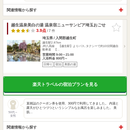
関連情報から探す
越生温泉美白の湯 温泉宿ニューサンピア埼玉おごせ
お気に入
りに追加
3.9点
/ 7 件
埼玉県 / 入間郡越生町
越生駅2.87km
JR八高線 【越生駅】よりバス､タクシーで約10分関越自
動車道 【…
営業時間 9:00～21:00
入浴料金 800円～
日帰り
宿泊
美肌の湯
楽天トラベルの宿泊プランを見る
某雑誌のクーポン券を使用、300円で利用してきました。 内湯と
露天がひとつづつというシンプルなお風呂を楽しみました。 美
肌…
50代～
女性
関連情報から探す