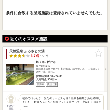
条件に合致する温浴施設は登録されていませんでした。
近くのオススメ施設
天然温泉 ふるさとの湯
お気に入
りに追加
3.7点
/ 77 件
埼玉県 / 坂戸市
坂戸駅932m
東武東上線坂戸駅から市内循環バスで約7分、｢三光町｣バ
ス停下車、徒歩…
営業時間 8:00～24:00
入浴料金 900円～
日帰り
美肌の湯
初めて行ったが、受付のサービスも良く温泉も種類があり納得し
ました。 食事もふるさと御膳セットを注文して、美味しく頂きま
し…
50代～
男性