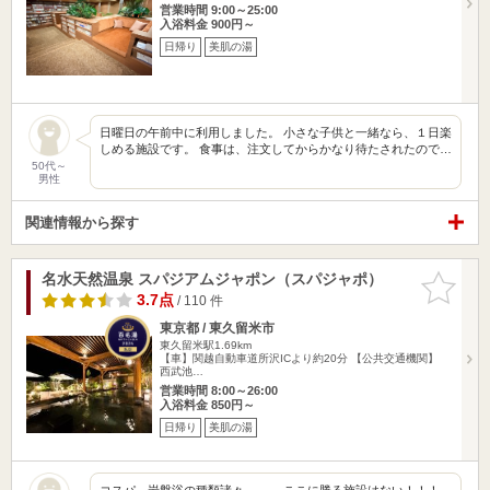
営業時間 9:00～25:00
入浴料金 900円～
日帰り
美肌の湯
日曜日の午前中に利用しました。 小さな子供と一緒なら、１日楽
しめる施設です。 食事は、注文してからかなり待たされたので…
50代～
男性
関連情報から探す
名水天然温泉 スパジアムジャポン（スパジャポ）
お気に入
りに追加
3.7点
/ 110 件
東京都 / 東久留米市
東久留米駅1.69km
【車】関越自動車道所沢ICより約20分 【公共交通機関】
西武池…
営業時間 8:00～26:00
入浴料金 850円～
日帰り
美肌の湯
コスパ、岩盤浴の種類諸々、、、 ここに勝る施設はない！！！