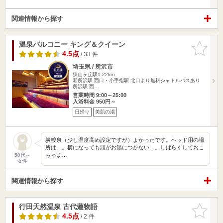
関連情報から探す
温泉バルコニー キング＆クイーン
お気に入
りに追加
4.5点
/ 33 件
埼玉県 / 所沢市
狭山ヶ丘駅1.22km
新所沢駅 西口・小手指駅 北口より無料シャトルバスあり
所沢駅 西…
営業時間 9:00～25:00
入浴料金 950円～
日帰り
美肌の湯
炭酸泉（少し温度高め設定ですが）よかったです。ヘッド用の場
所は…。横になっても頭がお湯につかない…。しばらくしておこ
ちゃま…
50代～
女性
関連情報から探す
行田天然温泉 古代蓮物語
お気に入
りに追加
4.5点
/ 2 件