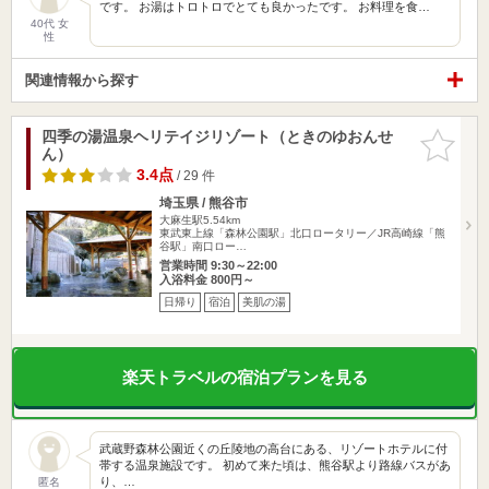
です。 お湯はトロトロでとても良かったです。 お料理を食…
40代 女
性
関連情報から探す
四季の湯温泉ヘリテイジリゾート（ときのゆおんせ
お気に入
ん）
りに追加
3.4点
/ 29 件
埼玉県 / 熊谷市
大麻生駅5.54km
東武東上線「森林公園駅」北口ロータリー／JR高崎線「熊
谷駅」南口ロー…
営業時間 9:30～22:00
入浴料金 800円～
日帰り
宿泊
美肌の湯
楽天トラベルの宿泊プランを見る
武蔵野森林公園近くの丘陵地の高台にある、リゾートホテルに付
帯する温泉施設です。 初めて来た頃は、熊谷駅より路線バスがあ
り、…
匿名