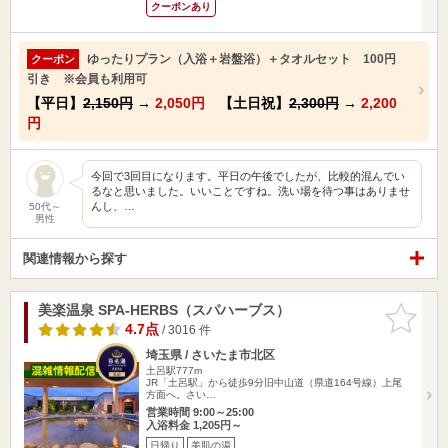
クーポンあり
ゆったりプラン（入浴＋岩盤浴）＋タオルセット 100円
クーポン
引き ※会員も利用可
【平日】
2,150円
→
2,050円
【土日祝】
2,300円
→
2,200
円
今回で3回目になります。平日の午後でしたが、比較的混んでい
るなと思いました。いいことですね。洗い場を待つ事はありませ
んし、…
50代～
男性
関連情報から探す
美楽温泉 SPA-HERBS（スパハーブス）
お気に入
りに追加
4.7点
/ 3016 件
埼玉県 / さいたま市北区
土呂駅777m
JR「土呂駅」から徒歩9分旧中山道（県道164号線）上尾
方面へ。さい…
営業時間 9:00～25:00
入浴料金 1,205円～
日帰り
美肌の湯