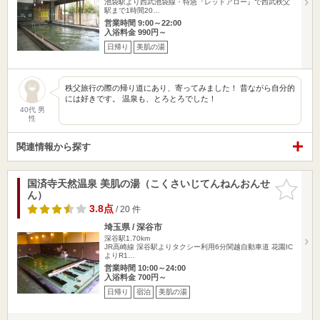
池袋駅より西武池袋線・特急『レッドアロー』で西武秩父
駅まで1時間20…
営業時間 9:00～22:00
入浴料金 990円～
日帰り
美肌の湯
秩父旅行の際の帰り道にあり、寄ってみました！ 昔ながら自分的
には好きです。 温泉も、とろとろでした！
40代 男
性
関連情報から探す
国済寺天然温泉 美肌の湯（こくさいじてんねんおんせ
お気に入
ん）
りに追加
3.8点
/ 20 件
埼玉県 / 深谷市
深谷駅1.70km
JR高崎線 深谷駅よりタクシー利用6分関越自動車道 花園IC
よりR1…
営業時間 10:00～24:00
入浴料金 700円～
日帰り
宿泊
美肌の湯