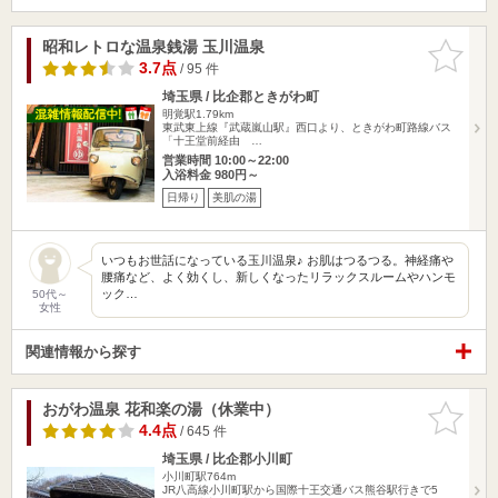
昭和レトロな温泉銭湯 玉川温泉
お気に入
りに追加
3.7点
/ 95 件
埼玉県 / 比企郡ときがわ町
明覚駅1.79km
東武東上線『武蔵嵐山駅』西口より、ときがわ町路線バス
「十王堂前経由 …
営業時間 10:00～22:00
入浴料金 980円～
日帰り
美肌の湯
いつもお世話になっている玉川温泉♪ お肌はつるつる。神経痛や
腰痛など、よく効くし、新しくなったリラックスルームやハンモ
ック…
50代～
女性
関連情報から探す
おがわ温泉 花和楽の湯（休業中）
お気に入
りに追加
4.4点
/ 645 件
埼玉県 / 比企郡小川町
小川町駅764m
JR八高線小川町駅から国際十王交通バス熊谷駅行きで5