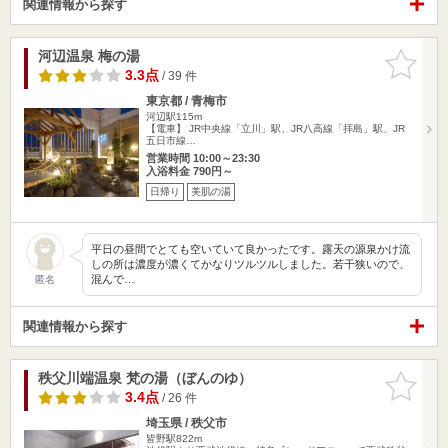
関連情報から探す
河辺温泉 梅の湯
お気に入
りに追加
3.3点
/ 39 件
東京都 / 青梅市
河辺駅115m
【電車】 JR中央線「立川」駅、JR八高線「拝島」駅、JR
五日市線…
営業時間 10:00～23:30
入浴料金 790円～
日帰り
美肌の湯
平日の昼間でとても空いていて良かったです。露天の源泉かけ流
しの所は濃度が濃くてかなりツルツルしました。若干狭いので、
混んで…
匿名
関連情報から探す
秩父川端温泉 梵の湯（ぼんのゆ）
お気に入
りに追加
3.4点
/ 26 件
埼玉県 / 秩父市
皆野駅822m