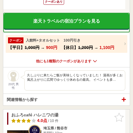
クーポンあり
楽天トラベルの宿泊プランを見る
入館料+タオルセット 100円引き
クーポン
【平日】
1,000円
→
900円
【休日】
1,200円
→
1,100円
他にも1種類のクーポンがあります
久しぶりに来たらご飯が美味しくなっていました！ 漫画が多くお
風呂上がりに広間でゆっくり休めるの最高。 イベントも多…
20代 男
性
関連情報から探す
おふろcafé ハレニワの湯
お気に入
りに追加
4.0点
/ 10 件
埼玉県 / 熊谷市
籠原駅1.37km