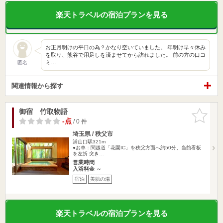
楽天トラベルの宿泊プランを見る
お正月明けの平日の為？かなり空いていました。 年明け早々休み
を取り、熊谷で用足しを済ませてから訪れました。 前の方の口コ
ミ…
匿名
関連情報から探す
御宿 竹取物語
お気に入
りに追加
-点
/ 0 件
埼玉県 / 秩父市
浦山口駅321m
●お車：関越道「花園IC」を秩父方面へ約50分、当館看板
を左折 突き…
営業時間
入浴料金 ～
宿泊
美肌の湯
楽天トラベルの宿泊プランを見る