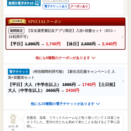
電子チケットあり
クーポンあり
【百名湯受賞記念アプリ限定】入浴+岩盤セット（8/11～
期間限定
16利用不可）
【平日】
1,895円
→
1,740円
【休日】
2,655円
→
2,440円
他にも8種類のクーポンがあります
（特別期間利用可能）【新生活応援キャンペーン】入
電子チケット
浴+岩盤浴セット
【平日】大人（中学生以上）
1895円
→
1740円
【土日祝】
大人（中学生以上）
2655円
→
2430円
他にも10種類の電子チケットがあります
岩盤浴、温泉、リラックスルームなど色々揃っていて１日過ごせ
そうでした。受付の方たちも初めて来たことを告げると丁寧に説
明し…
40代 男
性