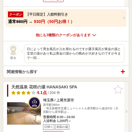
【平日限定】入館料割引き
クーポン
通常
980円
→
930円（50円お得！）
他にも3種類のクーポンがあります
日によって男女風呂が入れ替わるのですが露天風呂が黄金の湯と
宝登の湯があり私は黄金の湯からの眺めが大好きなのですが今ま
で一回…
匿名
関連情報から探す
天然温泉 花咲の湯 HANASAKI SPA
お気に入
りに追加
4.1点
/ 204 件
埼玉県 / 上尾市原市
原市駅380m
・埼玉新都市交通ニューシャトル原市駅から徒歩5分（大
宮駅から原市駅は…
営業時間 8:00～24:00
入浴料金 1,200円～
日帰り
美肌の湯