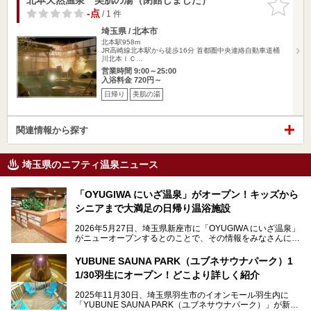
りに追加
-点
/ 1 件
埼玉県 / 北本市
北本駅958m
JR高崎線北本駅から徒歩16分 首都圏中央連絡自動車道桶
川北本ＩＣ…
営業時間 9:00～25:00
入浴料金 720円～
日帰り
美肌の湯
関連情報から探す
埼玉県のニフティ温泉ニュース
「OYUGIWA にいざ温泉」がオープン！キッズから
シニアまで大満足の日帰り温浴施設
2026年5月27日、埼玉県新座市に「OYUGIWA にいざ温泉」
がニューオープンするとのことで、その情報をみなさんにい
ち早くお伝えしようとひと足お先に取材訪問。
YUBUNE SAUNA PARK（ユブネサウナパーク）1
メインとなる黒湯の天然温泉や本格的なサウナをはじめ、4
1/30羽生にオープン！どこより詳しく紹介
種類のリラックスルームやお食事処、他施設とは一線を画す
キッズコーナーなど、施設の隅々までたっぷりとチェックし
2025年11月30日、埼玉県羽生市のイオンモール羽生内に
てきました！
「YUBUNE SAUNA PARK（ユブネサウナパーク）」が新規