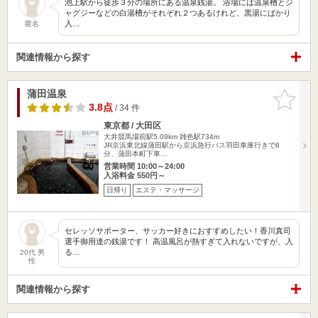
池上駅から徒歩３分の場所にある温泉銭湯。 浴場には温泉槽とジ
ャグジーなどの白湯槽がそれぞれ２つあるけれど、黒湯にばかり
入…
匿名
関連情報から探す
蒲田温泉
お気に入
りに追加
3.8点
/ 34 件
東京都 / 大田区
大井競馬場前駅5.09km
雑色駅734m
JR京浜東北線蒲田駅から京浜急行バス羽田車庫行きで8
分、蒲田本町下車…
営業時間 10:00～24:00
入浴料金 550円～
日帰り
エステ・マッサージ
セレッソサポーター、サッカー好きにおすすめしたい！香川真司
選手御用達の銭湯です！ 高温風呂が熱すぎて入れないですが、入
る…
20代 男
性
関連情報から探す