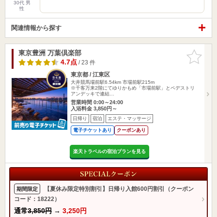
30代 男
性
関連情報から探す
東京豊洲 万葉倶楽部
お気に入
りに追加
4.7点
/ 23 件
東京都 / 江東区
大井競馬場前駅6.54km
市場前駅215m
※千客万来2階にてゆりかもめ「市場前駅」とペデストリ
アンデッキで連結…
営業時間 0:00～24:00
入浴料金 3,850円～
日帰り
宿泊
エステ・マッサージ
電子チケットあり
クーポンあり
楽天トラベルの宿泊プランを見る
【夏休み限定特別割引】日帰り入館600円割引（クーポン
期間限定
コード：18222）
通常
3,850円
→
3,250円