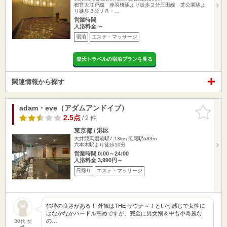
都営大江戸線 赤羽橋駅より徒歩２分三田線 芝公園駅よ
り徒歩３分ＪＲ・…
営業時間
入浴料金 ～
宿泊
エステ・マッサージ
楽天トラベルの宿泊プランを見る
関連情報から探す
adam・eve（アダムアンドイブ）
お気に入
りに追加
2.5点
/ 2 件
東京都 / 港区
大井競馬場前駅7.13km
広尾駅683m
六本木駅より徒歩10分
営業時間 0:00～24:00
入浴料金 3,990円～
日帰り
エステ・マッサージ
独特の良さがある！ 外観はTHE サウナ～！という感じで女性に
はなかなかハードル高めですが、完全に男女別＆中も小奇麗な
の…
30代 女