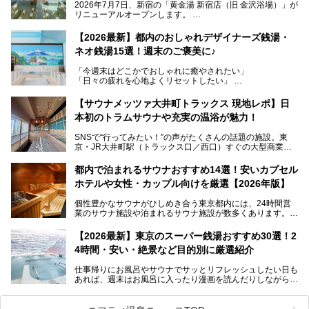
2026年7月7日、新宿の「黄金湯 新宿店（旧 金沢浴場）」が
リニューアルオープンします。
レトロでノスタルジックなタイル絵はそのまま、昔からここ
【2026最新】都内のおしゃれデザイナーズ銭湯・
を知る地元の人にも、新しく足を運んでくれる人にも愛され
ネオ銭湯15選！週末のご褒美に♪
る、今の時代の"銭湯"として生まれ変わりました。洞窟のよ
うなユニークなサウナ、自家醸造のクラフトビールが飲める
「今週末はどこかでおしゃれに癒やされたい」
ビアバーなど、新しく登場したスポットも併せて紹介しま
「日々の疲れを心地よくリセットしたい」
す。充実した設備があるのに、基本の入浴料が銭湯価格の5
──そんなときにおすすめなのが、今、都内で大きなブーム
50円というのも嬉しすぎます！
となっている新しいスタイルの銭湯です。
【サウナメッツァ大井町トラックス 現地レポ】日
本初のトラムサウナや充実の温浴が魅力！
最近、SNSやメディアで「デザイナーズ銭湯」や「ネオ銭
湯」という言葉をよく耳にしませんか？
SNSで“行ってみたい！”の声がたくさんの話題の施設。東
京・JR大井町駅（トラックス口／西口）すぐの大型商業施
本記事では、そもそもこれらがどんな銭湯なのか、その気に
設・大井町 トラックスに、2026年3月28日、「サウナメッ
なる違いを分かりやすく解説！さらに、都内で絶対に外せな
ツァ大井町トラックス」がニューオープン。施設の様子をレ
いおしゃれな名店15選を、おすすめの順番で一挙にご紹介
都内で泊まれるサウナおすすめ14選！安いカプセル
ポ―トします。
します。
ホテルや女性・カップル向けを厳選【2026年版】
個性豊かなサウナがひしめき合う東京都内には、24時間営
業のサウナ施設や泊まれるサウナ施設が数多くあります。
終電を逃した深夜の利用に限らず、時間を気にしないサウナ
を旅の目的とする「サ旅」や自分へのご褒美のための宿泊な
【2026最新】東京のスーパー銭湯おすすめ30選！2
ど、自分の好きなタイミングで好きなだけサ活ができるのが
4時間・安い・絶景など目的別に厳選紹介
魅力です。
仕事帰りにお風呂やサウナでサッとリフレッシュしたい日も
最近では、男性専用施設だけでなく、カップルや女性に嬉し
あれば、週末はお風呂に入ったり漫画を読んだりしながら一
い個室サウナも増えてきました。
日中ダラダラ過ごしたい日もあると思います。
この記事では、東京都内にある24時間営業のサウナの中か
また、終電を逃してしまい、「このまま朝までゆっくりでき