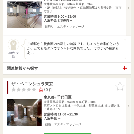
大井競馬場前駅8.68km
川崎駅379m
・JR川崎駅より徒歩5分 ・京急川崎駅より徒歩7分 ・東京
方面よ…
営業時間 9:00～23:00
入浴料金 2,350円～
日帰り
エステ・マッサージ
川崎駅から徒歩圏内の新しい施設です。ちょっと未来的という
か、とてもモダンでオシャレな内装でした。 サウナが5種類も
あ…
30代 女
性
関連情報から探す
ザ・ペニンシュラ東京
お気に入
りに追加
-点
/ 0 件
東京都 / 千代田区
大井競馬場前駅8.94km
有楽町駅228m
東京メトロ日比谷線・千代田線・都営三田線 日比谷駅 地
下通路 A6＆…
営業時間 11:00～21:30
入浴料金 ～
宿泊
エステ・マッサージ