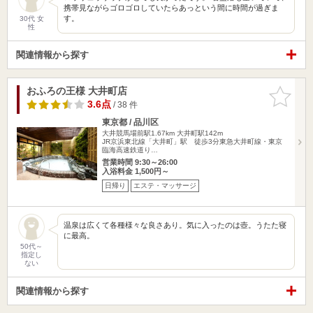
携帯見ながらゴロゴロしていたらあっという間に時間が過ぎま
す。
30代 女
性
関連情報から探す
おふろの王様 大井町店
お気に入
りに追加
3.6点
/ 38 件
東京都 / 品川区
大井競馬場前駅1.67km
大井町駅142m
JR京浜東北線「大井町」駅 徒歩3分東急大井町線・東京
臨海高速鉄道り…
営業時間 9:30～26:00
入浴料金 1,500円～
日帰り
エステ・マッサージ
温泉は広くて各種様々な良さあり。気に入ったのは壺。うたた寝
に最高。
50代～
指定し
ない
関連情報から探す