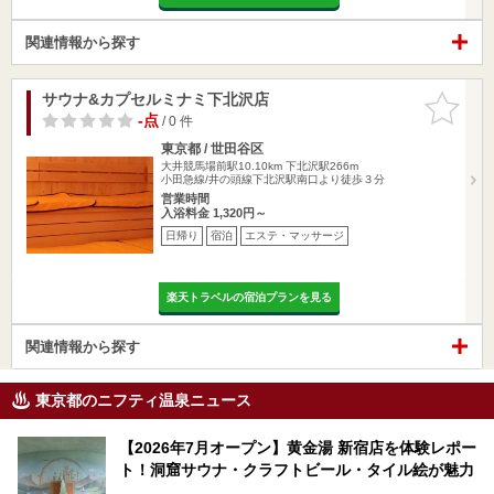
関連情報から探す
サウナ&カプセルミナミ下北沢店
お気に入
りに追加
-点
/ 0 件
東京都 / 世田谷区
大井競馬場前駅10.10km
下北沢駅266m
小田急線/井の頭線下北沢駅南口より徒歩３分
営業時間
入浴料金 1,320円～
日帰り
宿泊
エステ・マッサージ
楽天トラベルの宿泊プランを見る
関連情報から探す
東京都のニフティ温泉ニュース
【2026年7月オープン】黄金湯 新宿店を体験レポー
ト！洞窟サウナ・クラフトビール・タイル絵が魅力