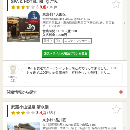
SPA & HOTEL 和 -なごみ-
お気に入
りに追加
3.9点
/ 34 件
東京都 / 大田区
大井競馬場前駅4.49km
蒲田駅143m
JR京浜東北線・東急線蒲田駅西口下車徒歩1分。西口右
手、ドンキホーテ…
営業時間 11:00～翌9:00
入浴料金 1,580円～
日帰り
宿泊
エステ・マッサージ
楽天トラベルの宿泊プランを見る
LINEお友達でクーポンゲット出来たので行って来ました。 LINE
お友達で1100円の岩盤浴無料！有料ラウンジ無料！ドリ…
50代～
女性
関連情報から探す
武蔵小山温泉 清水湯
お気に入
りに追加
3.4点
/ 65 件
東京都 / 品川区
大井競馬場前駅4.53km
武蔵小山駅273m
東急目黒線 武蔵小山駅より徒歩5分 首都高速2号目黒線