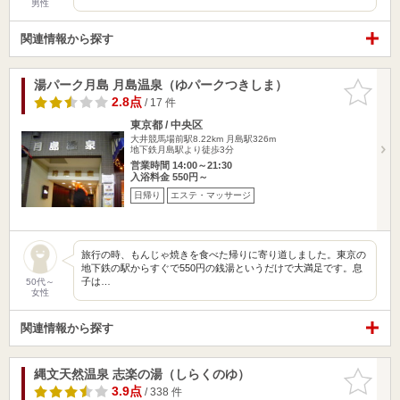
男性
関連情報から探す
湯パーク月島 月島温泉（ゆパークつきしま）
お気に入
りに追加
2.8点
/ 17 件
東京都 / 中央区
大井競馬場前駅8.22km
月島駅326m
地下鉄月島駅より徒歩3分
営業時間 14:00～21:30
入浴料金 550円～
日帰り
エステ・マッサージ
旅行の時、もんじゃ焼きを食べた帰りに寄り道しました。東京の
地下鉄の駅からすぐで550円の銭湯というだけで大満足です。息
子は…
50代～
女性
関連情報から探す
縄文天然温泉 志楽の湯（しらくのゆ）
お気に入
りに追加
3.9点
/ 338 件