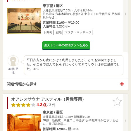
東京都 / 港区
大井競馬場前駅7.55km
六本木駅494m
日比谷線 六本木駅から徒歩5分 東京メトロ千代田線 乃木坂
駅から徒…
営業時間 11:00～翌10:00
入浴料金 3,200円～
日帰り
宿泊
エステ・マッサージ
楽天トラベルの宿泊プランを見る
平日夕方から夜にかけて利用しましたが、とても満喫できまし
た。そこまで混んでおらずゆっくりできてサウナは特に最高でし
た。エジ…
30代 男
性
関連情報から探す
オアシスサウナ アスティル（男性専用）
お気に入
りに追加
4.3点
/ 3 件
東京都 / 港区
大井競馬場前駅7.93km
新橋駅191m
JR線 新橋駅 鳥森口より徒歩1分※駐車場がございませ
ん。周辺駐車場…
営業時間 12:00～翌10:00