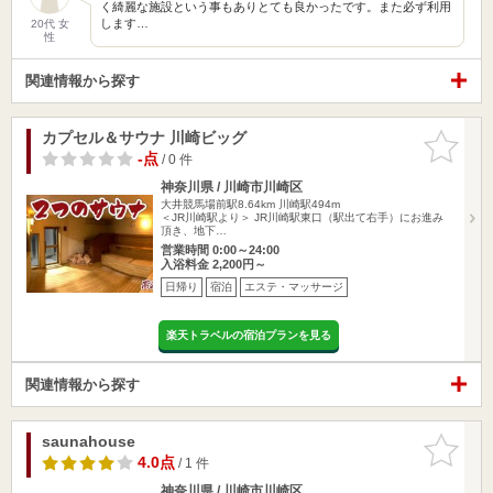
く綺麗な施設という事もありとても良かったです。また必ず利用
します…
20代 女
性
関連情報から探す
カプセル＆サウナ 川崎ビッグ
お気に入
りに追加
-点
/ 0 件
神奈川県 / 川崎市川崎区
大井競馬場前駅8.64km
川崎駅494m
＜JR川崎駅より＞ JR川崎駅東口（駅出て右手）にお進み
頂き、地下…
営業時間 0:00～24:00
入浴料金 2,200円～
日帰り
宿泊
エステ・マッサージ
楽天トラベルの宿泊プランを見る
関連情報から探す
saunahouse
お気に入
りに追加
4.0点
/ 1 件
神奈川県 / 川崎市川崎区