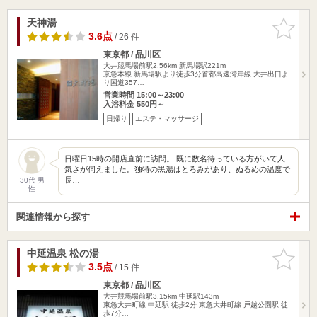
天神湯
お気に入
りに追加
3.6点
/ 26 件
東京都 / 品川区
大井競馬場前駅2.56km
新馬場駅221m
京急本線 新馬場駅より徒歩3分首都高速湾岸線 大井出口よ
り国道357…
営業時間 15:00～23:00
入浴料金 550円～
日帰り
エステ・マッサージ
日曜日15時の開店直前に訪問。 既に数名待っている方がいて人
気さが伺えました。独特の黒湯はとろみがあり、ぬるめの温度で
長…
30代 男
性
関連情報から探す
中延温泉 松の湯
お気に入
りに追加
3.5点
/ 15 件
東京都 / 品川区
大井競馬場前駅3.15km
中延駅143m
東急大井町線 中延駅 徒歩2分 東急大井町線 戸越公園駅 徒
歩7分…