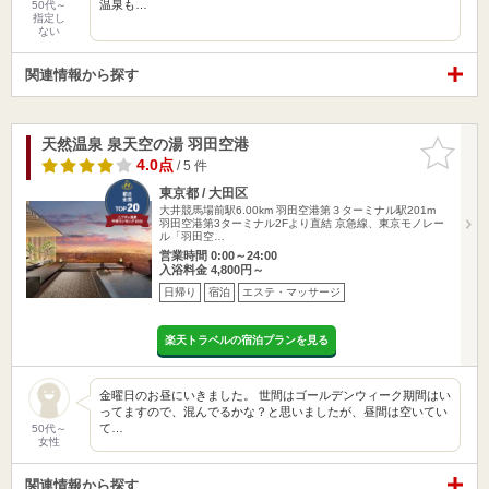
温泉も…
50代～
指定し
ない
関連情報から探す
天然温泉 泉天空の湯 羽田空港
お気に入
りに追加
4.0点
/ 5 件
東京都 / 大田区
大井競馬場前駅6.00km
羽田空港第３ターミナル駅201m
羽田空港第3ターミナル2Fより直結 京急線、東京モノレー
ル「羽田空…
営業時間 0:00～24:00
入浴料金 4,800円～
日帰り
宿泊
エステ・マッサージ
楽天トラベルの宿泊プランを見る
金曜日のお昼にいきました。 世間はゴールデンウィーク期間はい
ってますので、混んでるかな？と思いましたが、昼間は空いてい
て…
50代～
女性
関連情報から探す