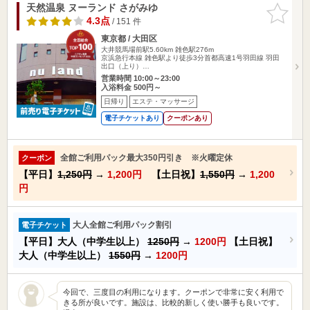
天然温泉 ヌーランド さがみゆ
お気に入
りに追加
4.3点
/ 151 件
東京都 / 大田区
大井競馬場前駅5.60km
雑色駅276m
京浜急行本線 雑色駅より徒歩3分首都高速1号羽田線 羽田
出口（上り）…
営業時間 10:00～23:00
入浴料金 500円～
日帰り
エステ・マッサージ
電子チケットあり
クーポンあり
全館ご利用パック最大350円引き ※火曜定休
クーポン
【平日】
1,250円
→
1,200円
【土日祝】
1,550円
→
1,200
円
大人全館ご利用パック割引
電子チケット
【平日】大人（中学生以上）
1250円
→
1200円
【土日祝】
大人（中学生以上）
1550円
→
1200円
今回で、三度目の利用になります。クーポンで非常に安く利用で
きる所が良いです。施設は、比較的新しく使い勝手も良いです。