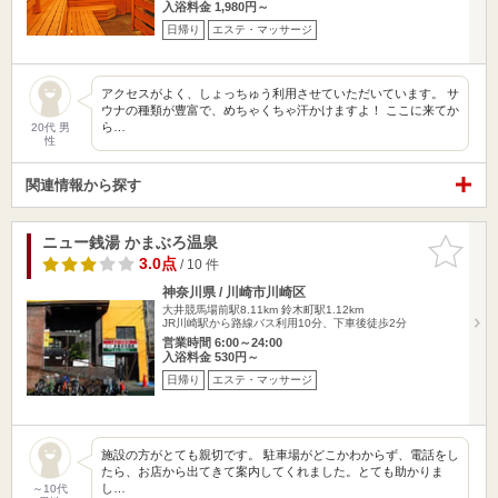
入浴料金 1,980円～
日帰り
エステ・マッサージ
アクセスがよく、しょっちゅう利用させていただいています。 サ
ウナの種類が豊富で、めちゃくちゃ汗かけますよ！ ここに来てか
ら…
20代 男
性
関連情報から探す
ニュー銭湯 かまぶろ温泉
お気に入
りに追加
3.0点
/ 10 件
神奈川県 / 川崎市川崎区
大井競馬場前駅8.11km
鈴木町駅1.12km
JR川崎駅から路線バス利用10分、下車後徒歩2分
営業時間 6:00～24:00
入浴料金 530円～
日帰り
エステ・マッサージ
施設の方がとても親切です。 駐車場がどこかわからず、電話をし
たら、お店から出てきて案内してくれました。とても助かりま
し…
～10代