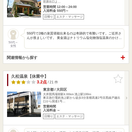
荏原出口よ…
営業時間 12:00～24:00
入浴料金 550円～
日帰り
エステ・マッサージ
550円で2種の泉質堪能出来るのは奇跡的で有難いです。ご近所さ
んが羨ましいです。 黄金湯はナトリウム塩化物強塩温泉のかけ…
50代～
女性
関連情報から探す
久松温泉【休業中】
お気に入
りに追加
3.2点
/ 21 件
東京都 / 大田区
大井競馬場前駅4.66km
池上駅199m
東京急行電鉄池上駅から徒歩3分首都高速2号目黒線戸越出
口から国道1号…
営業時間
入浴料金 ～
日帰り
エステ・マッサージ