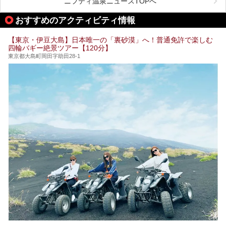
ら、特におすすめしたい施設14選をご紹介します。
ニフティ温泉ニュースTOPへ
る場所があれば」と探した経験がある人も多いのではないで
宿泊可能な施設もピックアップしているので、ぜひチェック
しょうか。
してみてください。
おすすめのアクティビティ情報
そこで本記事では、東京でおすすめのスーパー銭湯を、目的
別に厳選した30施設からご紹介します。
【東京・伊豆大島】日本唯一の「裏砂漠」へ！普通免許で楽しむ
24時間営業で宿泊できる施設や、1,000円以下で楽しめる安
四輪バギー絶景ツアー【120分】
い施設、デートや休日レジャーにもぴったりなエンタメ要素
が充実した施設など、利用のシーンに合わせて参考にしてく
東京都大島町岡田字助田28-1
ださい。