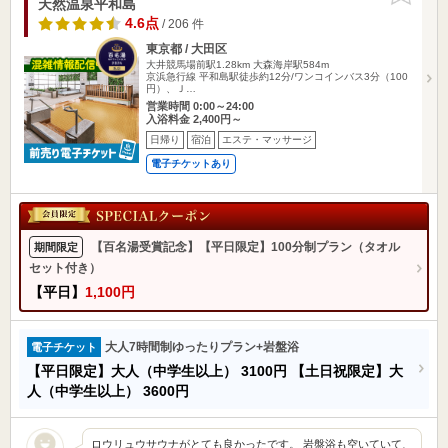
天然温泉平和島
4.6点
/ 206 件
東京都 / 大田区
大井競馬場前駅1.28km
大森海岸駅584m
京浜急行線 平和島駅徒歩約12分/ワンコインバス3分（100
円）、Ｊ…
営業時間 0:00～24:00
入浴料金 2,400円～
日帰り
宿泊
エステ・マッサージ
電子チケットあり
【百名湯受賞記念】【平日限定】100分制プラン（タオル
期間限定
セット付き）
【平日】
1,100円
大人7時間制ゆったりプラン+岩盤浴
電子チケット
【平日限定】大人（中学生以上）
3100円
【土日祝限定】大
人（中学生以上）
3600円
ロウリュウサウナがとても良かったです。 岩盤浴も空いていて、