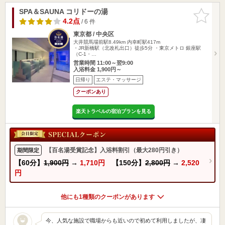
SPA＆SAUNA コリドーの湯
お気に入
りに追加
4.2点
/ 6 件
東京都 / 中央区
大井競馬場前駅8.49km
内幸町駅417m
・JR新橋駅（北改札出口）徒歩5分 ・東京メトロ 銀座駅
（C-1・…
営業時間 11:00～翌9:00
入浴料金 1,900円～
日帰り
エステ・マッサージ
クーポンあり
楽天トラベルの宿泊プランを見る
【百名湯受賞記念】入浴料割引（最大280円引き）
期間限定
【60分】
1,900円
→
1,710円
【150分】
2,800円
→
2,520
円
他にも1種類のクーポンがあります
今、人気な施設で職場からも近いので初めて利用しましたが、凄