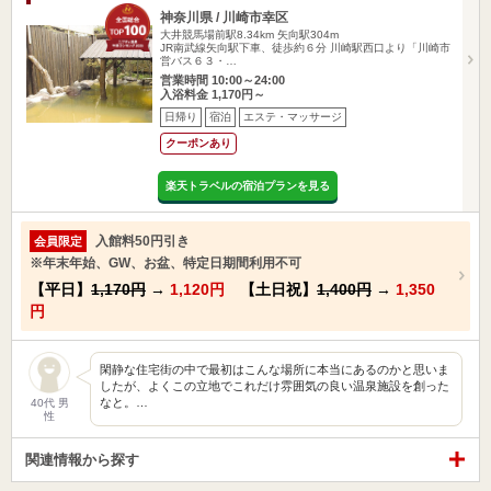
神奈川県 / 川崎市幸区
大井競馬場前駅8.34km
矢向駅304m
JR南武線矢向駅下車、徒歩約６分 川崎駅西口より「川崎市
営バス６３・…
営業時間 10:00～24:00
入浴料金 1,170円～
日帰り
宿泊
エステ・マッサージ
クーポンあり
楽天トラベルの宿泊プランを見る
入館料50円引き
会員限定
※年末年始、GW、お盆、特定日期間利用不可
【平日】
1,170円
→
1,120円
【土日祝】
1,400円
→
1,350
円
閑静な住宅街の中で最初はこんな場所に本当にあるのかと思いま
したが、よくこの立地でこれだけ雰囲気の良い温泉施設を創った
なと。…
40代 男
性
関連情報から探す