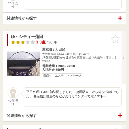
20代 女
性
関連情報から探す
ゆ～シティー蒲田
お気に入
りに追加
3.3点
/ 30 件
東京都 / 大田区
大井競馬場前駅4.24km
蒲田駅342m
JR蒲田駅東口から徒歩5分 東邦医大通りの信号（蒲田小学
校前入口 …
営業時間 11:00～24:00
入浴料金 550円～
日帰り
エステ・マッサージ
平日水曜11:30に初訪問しました。 蒲田駅東口から徒歩5分程でし
た。 券売機は現金のみだが受付カウンターで電子マネー…
40代 男
性
関連情報から探す