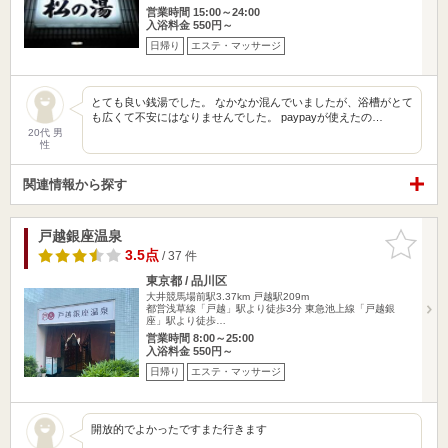
営業時間 15:00～24:00
入浴料金 550円～
日帰り
エステ・マッサージ
とても良い銭湯でした。 なかなか混んでいましたが、浴槽がとて
も広くて不安にはなりませんでした。 paypayが使えたの…
20代 男
性
関連情報から探す
戸越銀座温泉
お気に入
りに追加
3.5点
/ 37 件
東京都 / 品川区
大井競馬場前駅3.37km
戸越駅209m
都営浅草線「戸越」駅より徒歩3分 東急池上線「戸越銀
座」駅より徒歩…
営業時間 8:00～25:00
入浴料金 550円～
日帰り
エステ・マッサージ
開放的でよかったですまた行きます