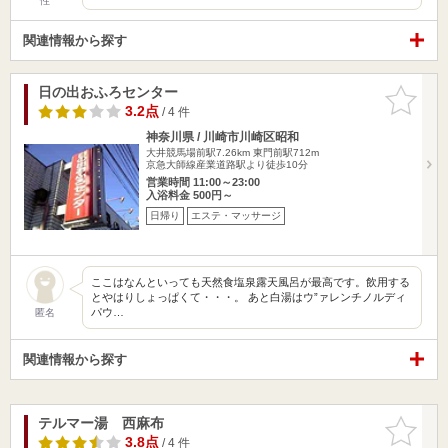
性
関連情報から探す
日の出おふろセンター
お気に入
りに追加
3.2点
/ 4 件
神奈川県 / 川崎市川崎区昭和
大井競馬場前駅7.26km
東門前駅712m
京急大師線産業道路駅より徒歩10分
営業時間 11:00～23:00
入浴料金 500円～
日帰り
エステ・マッサージ
ここはなんといっても天然食塩泉露天風呂が最高です。飲用する
とやはりしょっぱくて・・・。 あと白湯はウ”ァレンチノルディ
パウ…
匿名
関連情報から探す
テルマー湯 西麻布
お気に入
りに追加
3.8点
/ 4 件