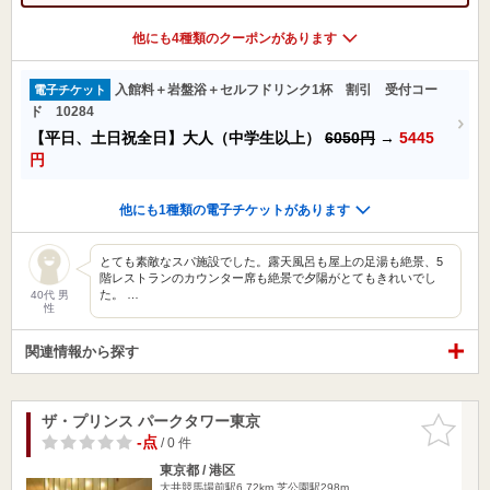
他にも4種類のクーポンがあります
入館料＋岩盤浴＋セルフドリンク1杯 割引 受付コー
電子チケット
ド 10284
【平日、土日祝全日】大人（中学生以上）
6050円
→
5445
円
他にも1種類の電子チケットがあります
とても素敵なスパ施設でした。露天風呂も屋上の足湯も絶景、5
階レストランのカウンター席も絶景で夕陽がとてもきれいでし
た。 …
40代 男
性
関連情報から探す
ザ・プリンス パークタワー東京
お気に入
りに追加
-点
/ 0 件
東京都 / 港区
大井競馬場前駅6.72km
芝公園駅298m