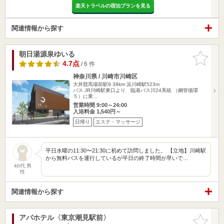
楽天トラベルの宿泊プランを見る
関連情報から探す
朝日湯源泉ゆいる
お気に入
りに追加
4.7点
/ 6 件
神奈川県 / 川崎市川崎区
大井競馬場前駅9.38km
浜川崎駅523m
バス JR川崎駅東口より 臨港バス川24系統 （鋼管循環
５）に乗…
営業時間 9:00～24:00
入浴料金 1,540円～
日帰り
エステ・マッサージ
平日水曜の11:30〜21:30に初めて訪問しました。 【立地】川崎駅
から無料バスを運行しているが平日の終了時間が早いで…
40代 男
性
関連情報から探す
アパホテル〈東京潮見駅前〉
お気に入