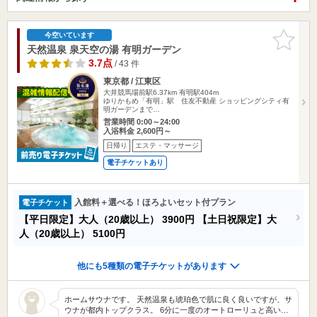
お気に入
今空いています
りに追加
天然温泉 泉天空の湯 有明ガーデン
3.7点
/ 43 件
東京都 / 江東区
大井競馬場前駅6.37km
有明駅404m
ゆりかもめ「有明」駅 住友不動産 ショッピングシティ有
明ガーデンまで…
営業時間 0:00～24:00
入浴料金 2,600円～
日帰り
エステ・マッサージ
電子チケットあり
入館料＋選べる！ほろよいセット付プラン
電子チケット
【平日限定】大人（20歳以上）
3900円
【土日祝限定】大
人（20歳以上）
5100円
他にも5種類の電子チケットがあります
ホームサウナです。 天然温泉も琥珀色で肌に良く良いですが、サ
ウナが都内トップクラス。 6分に一度のオートローリュと高い…