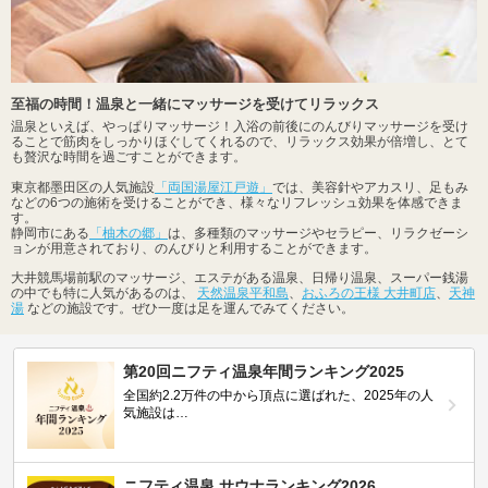
至福の時間！温泉と一緒にマッサージを受けてリラックス
温泉といえば、やっぱりマッサージ！入浴の前後にのんびりマッサージを受け
ることで筋肉をしっかりほぐしてくれるので、リラックス効果が倍増し、とて
も贅沢な時間を過ごすことができます。
東京都墨田区の人気施設
「両国湯屋江戸遊」
では、美容針やアカスリ、足もみ
などの6つの施術を受けることができ、様々なリフレッシュ効果を体感できま
す。
静岡市にある
「柚木の郷」
は、多種類のマッサージやセラピー、リラクゼーシ
ョンが用意されており、のんびりと利用することができます。
大井競馬場前駅のマッサージ、エステがある温泉、日帰り温泉、スーパー銭湯
の中でも特に人気があるのは、
天然温泉平和島
、
おふろの王様 大井町店
、
天神
湯
などの施設です。ぜひ一度は足を運んでみてください。
第20回ニフティ温泉年間ランキング2025
全国約2.2万件の中から頂点に選ばれた、2025年の人
気施設は…
ニフティ温泉 サウナランキング2026