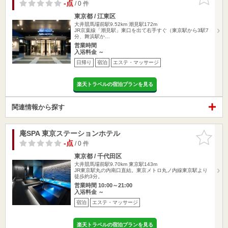
りに追加
-点
/ 0 件
東京都 / 江東区
大井競馬場前駅9.52km
潮見駅172m
JR京葉線「潮見駅」東口を出て右手すぐ（東京駅から3駅7
分、舞浜駅か…
営業時間
入浴料金 ～
日帰り
宿泊
エステ・マッサージ
楽天トラベルの宿泊プランを見る
関連情報から探す
庵SPA 東京ステーションホテル
お気に入
りに追加
-点
/ 0 件
東京都 / 千代田区
大井競馬場前駅9.70km
東京駅143m
JR東京駅丸の内南口直結。東京メトロ丸ノ内線東京駅より
徒歩約3分。
営業時間 10:00～21:00
入浴料金 ～
宿泊
エステ・マッサージ
楽天トラベルの宿泊プランを見る