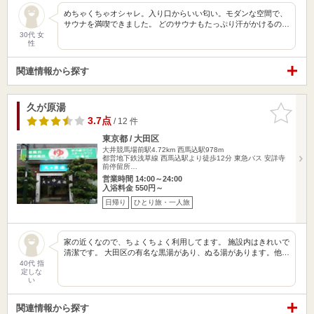
めちゃくちゃオシャレ。入り口からいい匂い。モダンな空間で、
サウナを満喫できました。 どのサウナもたっぷり汗がかけるの…
30代 女
性
関連情報から探す
久が原湯
お気に入
りに追加
3.7点
/ 12 件
東京都 / 大田区
大井競馬場前駅4.72km
西馬込駅978m
都営地下鉄浅草線 西馬込駅より徒歩12分 東急バス 安詳寺
前停留所…
営業時間 14:00～24:00
入浴料金 550円～
日帰り
ひとり旅・一人旅
家の近くなので、ちょくちょく利用してます。 施設内はきれいで
清潔です。 大田区の有名な黒湯があり、ぬる湯があります。他…
40代 指
定しな
い
関連情報から探す