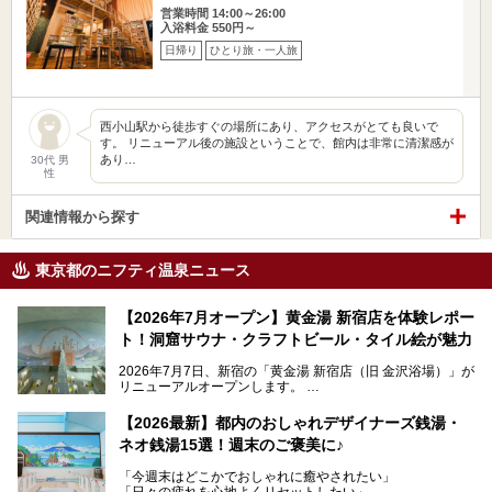
営業時間 14:00～26:00
入浴料金 550円～
日帰り
ひとり旅・一人旅
西小山駅から徒歩すぐの場所にあり、アクセスがとても良いで
す。 リニューアル後の施設ということで、館内は非常に清潔感が
あり…
30代 男
性
関連情報から探す
東京都のニフティ温泉ニュース
【2026年7月オープン】黄金湯 新宿店を体験レポー
ト！洞窟サウナ・クラフトビール・タイル絵が魅力
2026年7月7日、新宿の「黄金湯 新宿店（旧 金沢浴場）」が
リニューアルオープンします。
レトロでノスタルジックなタイル絵はそのまま、昔からここ
【2026最新】都内のおしゃれデザイナーズ銭湯・
を知る地元の人にも、新しく足を運んでくれる人にも愛され
ネオ銭湯15選！週末のご褒美に♪
る、今の時代の"銭湯"として生まれ変わりました。洞窟のよ
うなユニークなサウナ、自家醸造のクラフトビールが飲める
「今週末はどこかでおしゃれに癒やされたい」
ビアバーなど、新しく登場したスポットも併せて紹介しま
「日々の疲れを心地よくリセットしたい」