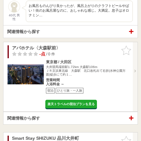
お風呂ものんびり良かったが、風呂上がりのクラフトビールやば
い！街のお風呂屋なのに、おしゃれな感じ。大満足。息子はオロ
ナミン…
40代 男
性
関連情報から探す
アパホテル〈大森駅前〉
お気に入
りに追加
-点
/ 0 件
東京都 / 大田区
大井競馬場前駅1.72km
大森駅106m
ＪＲ京浜東北線 大森駅 北口改札出て右折(水神公園方
面)徒歩にて約１…
営業時間
入浴料金 ～
宿泊
ひとり旅・一人旅
楽天トラベルの宿泊プランを見る
関連情報から探す
Smart Stay SHIZUKU 品川大井町
お気に入