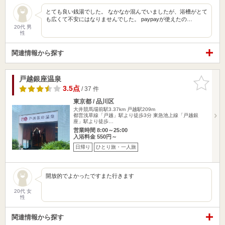
とても良い銭湯でした。 なかなか混んでいましたが、浴槽がとて
も広くて不安にはなりませんでした。 paypayが使えたの…
20代 男
性
関連情報から探す
戸越銀座温泉
お気に入
りに追加
3.5点
/ 37 件
東京都 / 品川区
大井競馬場前駅3.37km
戸越駅209m
都営浅草線「戸越」駅より徒歩3分 東急池上線「戸越銀
座」駅より徒歩…
営業時間 8:00～25:00
入浴料金 550円～
日帰り
ひとり旅・一人旅
開放的でよかったですまた行きます
20代 女
性
関連情報から探す