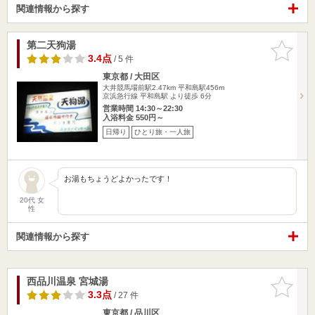
関連情報から探す
第二天狗湯
お気に入
りに追加
3.4点
/ 5 件
東京都 / 大田区
大井競馬場前駅2.47km
平和島駅456m
京浜急行線 平和島駅 より徒歩 6分
営業時間 14:30～22:30
入浴料金 550円～
日帰り
ひとり旅・一人旅
お湯もちょうどよかったです！
20代 女
性
関連情報から探す
西品川温泉 宮城湯
お気に入
りに追加
3.3点
/ 27 件
東京都 / 品川区