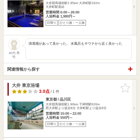
大井競馬場前駅1.85km
大井町駅162m
大井町駅直結
営業時間 6:00～26:00
入浴料金 1,980円～
日帰り
ひとり旅・一人旅
清潔感があって良かった。 水風呂もサウナから近く良かった
40代 男
性
関連情報から探す
大井 東京浴場
お気に入
りに追加
3.0点
/ 1 件
東京都 / 品川区
大井競馬場前駅1.90km
下神明駅626m
西大井駅より徒歩8分 大井町駅より徒歩8分
営業時間 15:00～22:00
入浴料金 550円～
日帰り
ひとり旅・一人旅