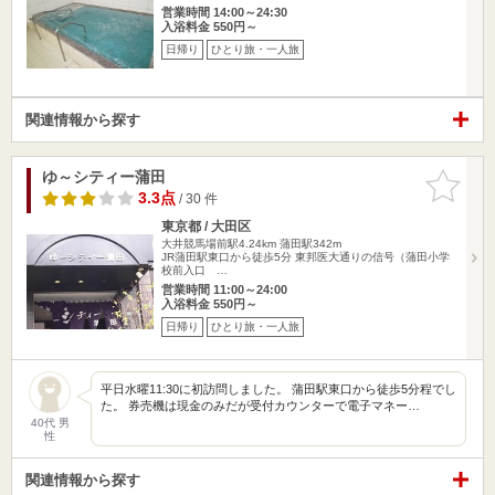
営業時間 14:00～24:30
入浴料金 550円～
日帰り
ひとり旅・一人旅
関連情報から探す
ゆ～シティー蒲田
お気に入
りに追加
3.3点
/ 30 件
東京都 / 大田区
大井競馬場前駅4.24km
蒲田駅342m
JR蒲田駅東口から徒歩5分 東邦医大通りの信号（蒲田小学
校前入口 …
営業時間 11:00～24:00
入浴料金 550円～
日帰り
ひとり旅・一人旅
平日水曜11:30に初訪問しました。 蒲田駅東口から徒歩5分程でし
た。 券売機は現金のみだが受付カウンターで電子マネー…
40代 男
性
関連情報から探す