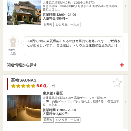
大井競馬場前駅4.53km
武蔵小山駅273m
東急目黒線 武蔵小山駅より徒歩5分 首都高速2号目黒線
荏原出口よ…
営業時間 12:00～24:00
入浴料金 550円～
日帰り
ひとり旅・一人旅
550円で2種の泉質堪能出来るのは奇跡的で有難いです。ご近所さ
んが羨ましいです。 黄金湯はナトリウム塩化物強塩温泉のかけ…
50代～
女性
関連情報から探す
高輪SAUNAS
お気に入
りに追加
5.0点
/ 1 件
東京都 / 港区
大井競馬場前駅4.62km
高輪ゲートウェイ駅91m
・JR「高輪ゲートウェイ駅」改札より徒歩1分 ・都営浅草
線、京急本…
営業時間 11:00～26:00
入浴料金 2,600円～
日帰り
ひとり旅・一人旅