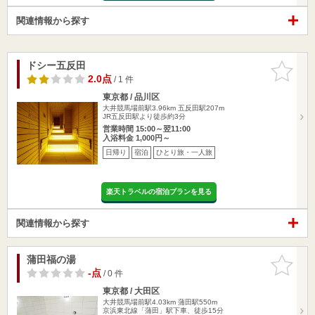
関連情報から探す
ドシー五反田
お気に入
りに追加
2.0点
/ 1 件
東京都 / 品川区
大井競馬場前駅3.96km
五反田駅207m
JR五反田駅より徒歩約3分
営業時間 15:00～翌11:00
入浴料金 1,000円～
日帰り
宿泊
ひとり旅・一人旅
楽天トラベルの宿泊プランを見る
関連情報から探す
蒲田福の湯
お気に入
りに追加
-点
/ 0 件
東京都 / 大田区
大井競馬場前駅4.03km
蒲田駅550m
京浜東北線「蒲田」駅下車、徒歩15分