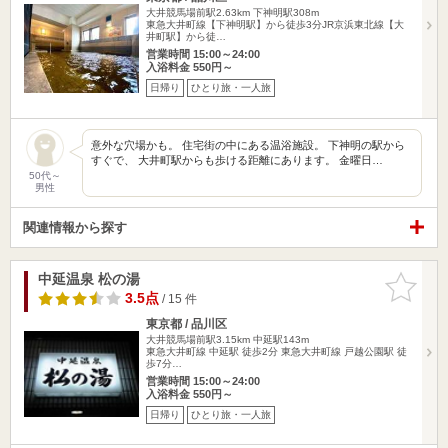
大井競馬場前駅2.63km
下神明駅308m
東急大井町線【下神明駅】から徒歩3分JR京浜東北線【大
井町駅】から徒…
営業時間 15:00～24:00
入浴料金 550円～
日帰り
ひとり旅・一人旅
意外な穴場かも。 住宅街の中にある温浴施設。 下神明の駅から
すぐで、 大井町駅からも歩ける距離にあります。 金曜日…
50代～
男性
関連情報から探す
中延温泉 松の湯
お気に入
りに追加
3.5点
/ 15 件
東京都 / 品川区
大井競馬場前駅3.15km
中延駅143m
東急大井町線 中延駅 徒歩2分 東急大井町線 戸越公園駅 徒
歩7分…
営業時間 15:00～24:00
入浴料金 550円～
日帰り
ひとり旅・一人旅