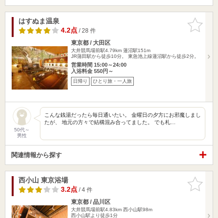
はすぬま温泉
お気に入
りに追加
4.2点
/ 28 件
東京都 / 大田区
大井競馬場前駅4.79km
蓮沼駅151m
JR蒲田駅から徒歩10分。 東急池上線蓮沼駅から徒歩2分。
営業時間 15:00～24:00
入浴料金 550円～
日帰り
ひとり旅・一人旅
こんな銭湯だったら毎日通いたい。 金曜日の夕方にお邪魔しまし
たが、 地元の方々で結構混み合ってました。 でも札…
50代～
男性
関連情報から探す
西小山 東京浴場
お気に入
りに追加
3.2点
/ 4 件
東京都 / 品川区
大井競馬場前駅4.83km
西小山駅98m
西小山駅より徒歩1分