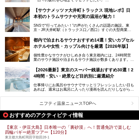
す。充実した設備があるのに、基本の入浴料が銭湯価格の5
──そんなときにおすすめなのが、今、都内で大きなブーム
50円というのも嬉しすぎます！
となっている新しいスタイルの銭湯です。
【サウナメッツァ大井町トラックス 現地レポ】日
本初のトラムサウナや充実の温浴が魅力！
最近、SNSやメディアで「デザイナーズ銭湯」や「ネオ銭
湯」という言葉をよく耳にしませんか？
SNSで“行ってみたい！”の声がたくさんの話題の施設。東
京・JR大井町駅（トラックス口／西口）すぐの大型商業施
本記事では、そもそもこれらがどんな銭湯なのか、その気に
設・大井町 トラックスに、2026年3月28日、「サウナメッ
なる違いを分かりやすく解説！さらに、都内で絶対に外せな
ツァ大井町トラックス」がニューオープン。施設の様子をレ
いおしゃれな名店15選を、おすすめの順番で一挙にご紹介
都内で泊まれるサウナおすすめ14選！安いカプセル
ポ―トします。
します。
ホテルや女性・カップル向けを厳選【2026年版】
個性豊かなサウナがひしめき合う東京都内には、24時間営
業のサウナ施設や泊まれるサウナ施設が数多くあります。
終電を逃した深夜の利用に限らず、時間を気にしないサウナ
を旅の目的とする「サ旅」や自分へのご褒美のための宿泊な
【2026最新】東京のスーパー銭湯おすすめ30選！2
ど、自分の好きなタイミングで好きなだけサ活ができるのが
4時間・安い・絶景など目的別に厳選紹介
魅力です。
仕事帰りにお風呂やサウナでサッとリフレッシュしたい日も
最近では、男性専用施設だけでなく、カップルや女性に嬉し
あれば、週末はお風呂に入ったり漫画を読んだりしながら一
い個室サウナも増えてきました。
日中ダラダラ過ごしたい日もあると思います。
この記事では、東京都内にある24時間営業のサウナの中か
また、終電を逃してしまい、「このまま朝までゆっくりでき
ら、特におすすめしたい施設14選をご紹介します。
ニフティ温泉ニュースTOPへ
る場所があれば」と探した経験がある人も多いのではないで
宿泊可能な施設もピックアップしているので、ぜひチェック
しょうか。
してみてください。
おすすめのアクティビティ情報
そこで本記事では、東京でおすすめのスーパー銭湯を、目的
別に厳選した30施設からご紹介します。
【東京・伊豆大島】日本唯一の「裏砂漠」へ！普通免許で楽しむ
24時間営業で宿泊できる施設や、1,000円以下で楽しめる安
四輪バギー絶景ツアー【120分】
い施設、デートや休日レジャーにもぴったりなエンタメ要素
が充実した施設など、利用のシーンに合わせて参考にしてく
東京都大島町岡田字助田28-1