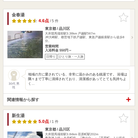
金春湯
お気に入
りに追加
4.6点
/ 5 件
東京都 / 品川区
大井競馬場前駅3.38km
戸越駅567m
JR大崎駅、都営地下鉄戸越駅、東急戸越銀座駅から徒歩8
分。
営業時間
入浴料金 550円～
日帰り
ひとり旅・一人旅
地域の方に愛されている、非常に温かみのある銭湯です。 浴場は
隅々まで丁寧に清掃されており、清潔感があってとても気持ちよ
く…
30代 男
性
関連情報から探す
新生湯
お気に入
りに追加
5.0点
/ 1 件
東京都 / 品川区
大井競馬場前駅3.84km
荏原町駅202m
東急池上線・大井町線 『旗の台』・『荏原町』より徒歩