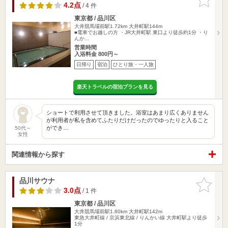
りに追加
4.2点
/ 4 件
東京都 / 品川区
大井競馬場前駅1.72km
大井町駅144m
■電車でお越しの方 ・JR大井町駅 東口より徒歩約1分 ・り
んか…
営業時間
入浴料金 800円～
日帰り
宿泊
ひとり旅・一人旅
楽天トラベルの宿泊プランを見る
ショートで利用させて頂きました。浴室はあまり広くありません
が利用者が私を含めてふたりだけだったのでゆったりと入ること
ができ…
50代～
女性
関連情報から探す
品川サウナ
お気に入
りに追加
3.0点
/ 1 件
東京都 / 品川区
大井競馬場前駅1.80km
大井町駅142m
東急大井町線 / 京浜東北線 / りんかい線 大井町駅より徒歩
1分