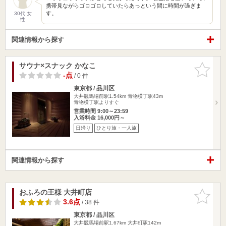
携帯見ながらゴロゴロしていたらあっという間に時間が過ぎま
す。
30代 女
性
関連情報から探す
サウナ×スナック かなこ
お気に入
りに追加
-点
/ 0 件
東京都 / 品川区
大井競馬場前駅1.54km
青物横丁駅43m
青物横丁駅よりすぐ
営業時間 9:00～23:59
入浴料金 16,000円～
日帰り
ひとり旅・一人旅
関連情報から探す
おふろの王様 大井町店
お気に入
りに追加
3.6点
/ 38 件
東京都 / 品川区
大井競馬場前駅1.67km
大井町駅142m