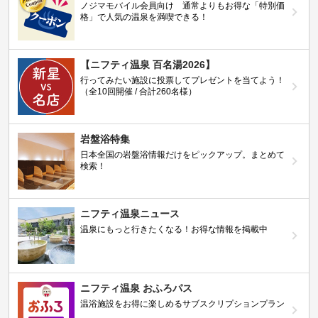
ノジマモバイル会員向け 通常よりもお得な「特別価
格」で人気の温泉を満喫できる！
【ニフティ温泉 百名湯2026】
行ってみたい施設に投票してプレゼントを当てよう！
（全10回開催 / 合計260名様）
岩盤浴特集
日本全国の岩盤浴情報だけをピックアップ。まとめて
検索！
ニフティ温泉ニュース
温泉にもっと行きたくなる！お得な情報を掲載中
ニフティ温泉 おふろパス
温浴施設をお得に楽しめるサブスクリプションプラン