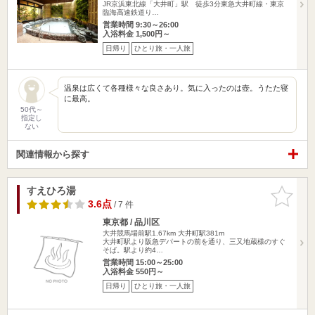
JR京浜東北線「大井町」駅 徒歩3分東急大井町線・東京
臨海高速鉄道り…
営業時間 9:30～26:00
入浴料金 1,500円～
日帰り
ひとり旅・一人旅
温泉は広くて各種様々な良さあり。気に入ったのは壺。うたた寝
に最高。
50代～
指定し
ない
関連情報から探す
すえひろ湯
お気に入
りに追加
3.6点
/ 7 件
東京都 / 品川区
大井競馬場前駅1.67km
大井町駅381m
大井町駅より阪急デパートの前を通り、三又地蔵様のすぐ
そば。駅より約4…
営業時間 15:00～25:00
入浴料金 550円～
日帰り
ひとり旅・一人旅