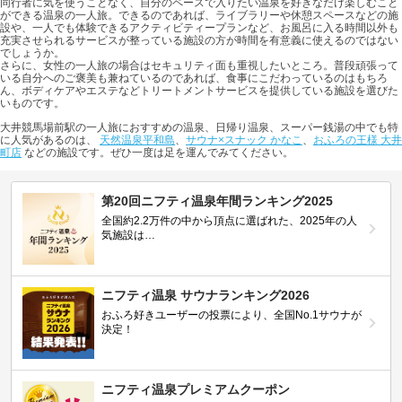
同行者に気を使うことなく、自分のペースで入りたい温泉を好きなだけ楽しむこと
ができる温泉の一人旅。できるのであれば、ライブラリーや休憩スペースなどの施
設や、一人でも体験できるアクティビティープランなど、お風呂に入る時間以外も
充実させられるサービスが整っている施設の方が時間を有意義に使えるのではない
でしょうか。
さらに、女性の一人旅の場合はセキュリティ面も重視したいところ。普段頑張って
いる自分へのご褒美も兼ねているのであれば、食事にこだわっているのはもちろ
ん、ボディケアやエステなどトリートメントサービスを提供している施設を選びた
いものです。
大井競馬場前駅の一人旅におすすめの温泉、日帰り温泉、スーパー銭湯の中でも特
に人気があるのは、
天然温泉平和島
、
サウナ×スナック かなこ
、
おふろの王様 大井
町店
などの施設です。ぜひ一度は足を運んでみてください。
第20回ニフティ温泉年間ランキング2025
全国約2.2万件の中から頂点に選ばれた、2025年の人
気施設は…
ニフティ温泉 サウナランキング2026
おふろ好きユーザーの投票により、全国No.1サウナが
決定！
ニフティ温泉プレミアムクーポン