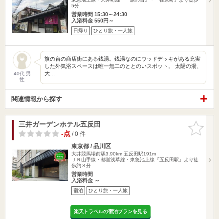
5分
営業時間 15:30～24:30
入浴料金 550円～
日帰り
ひとり旅・一人旅
旗の台の商店街にある銭湯。銭湯なのにウッドデッキがある充実
した外気浴スペースは唯一無二のととのいスポット。 太陽の湯、
大…
40代 男
性
関連情報から探す
三井ガーデンホテル五反田
お気に入
りに追加
-点
/ 0 件
東京都 / 品川区
大井競馬場前駅3.90km
五反田駅191m
ＪＲ山手線・都営浅草線・東急池上線『五反田駅』より徒
歩約３分
営業時間
入浴料金 ～
宿泊
ひとり旅・一人旅
楽天トラベルの宿泊プランを見る