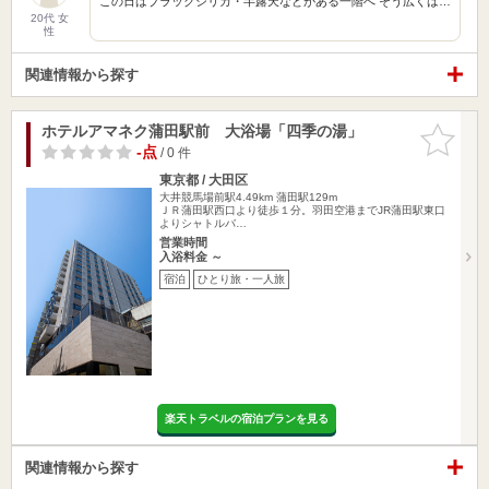
この日はブラックシリカ・半露天などがある一階へ そう広くは…
20代 女
性
関連情報から探す
ホテルアマネク蒲田駅前 大浴場「四季の湯」
お気に入
りに追加
-点
/ 0 件
東京都 / 大田区
大井競馬場前駅4.49km
蒲田駅129m
ＪＲ蒲田駅西口より徒歩１分。羽田空港までJR蒲田駅東口
よりシャトルバ…
営業時間
入浴料金 ～
宿泊
ひとり旅・一人旅
楽天トラベルの宿泊プランを見る
関連情報から探す