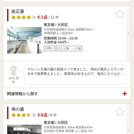
改正湯
お気に入
りに追加
4.1点
/ 12 件
東京都 / 大田区
大井競馬場前駅4.31km
蒲田駅540m
JR蒲田駅より徒歩8分
営業時間 15:00～23:30
入浴料金 550円～
日帰り
ひとり旅・一人旅
マルハン主催の脳汁銭湯イベで来ました。 熱めの風呂とカランの
冷水で無事整えました。 観賞魚が好きなので、風呂に入りなが…
30代 男
性
関連情報から探す
幸の湯
お気に入
りに追加
3.6点
/ 9 件
東京都 / 大田区
大井競馬場前駅4.36km
糀谷駅445m
京浜急行空港線 糀谷駅 より徒歩 5分