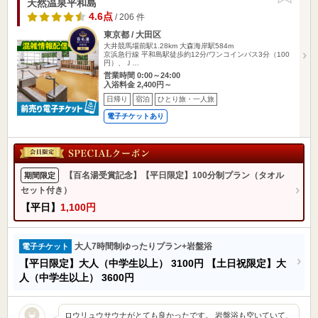
天然温泉平和島
4.6点
/ 206 件
東京都 / 大田区
大井競馬場前駅1.28km
大森海岸駅584m
京浜急行線 平和島駅徒歩約12分/ワンコインバス3分（100
円）、Ｊ…
営業時間 0:00～24:00
入浴料金 2,400円～
日帰り
宿泊
ひとり旅・一人旅
電子チケットあり
【百名湯受賞記念】【平日限定】100分制プラン（タオル
期間限定
セット付き）
【平日】
1,100円
大人7時間制ゆったりプラン+岩盤浴
電子チケット
【平日限定】大人（中学生以上）
3100円
【土日祝限定】大
人（中学生以上）
3600円
ロウリュウサウナがとても良かったです。 岩盤浴も空いていて、