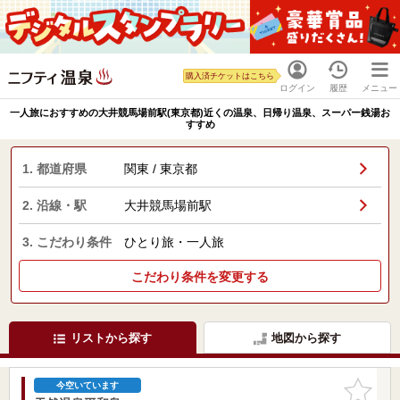
購入済チケットはこちら
ログイン
履歴
メニュー
一人旅におすすめの大井競馬場前駅(東京都)近くの温泉、日帰り温泉、スーパー銭湯お
すすめ
1. 都道府県
関東 / 東京都
2. 沿線・駅
大井競馬場前駅
3. こだわり条件
ひとり旅・一人旅
こだわり条件を変更する
リストから探す
地図から探す
お気に入
今空いています
りに追加