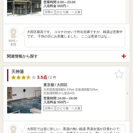
営業時間 6:00～23:00
入浴料金 550円～
日帰り
ひとり旅・一人旅
大田区最高です。 コロナのせいで外出自粛ですが、銭湯は営業中
です。 子供の日にお邪魔しました。 ここは黒湯ではな…
50代～
女性
関連情報から探す
天神湯
お気に入
りに追加
3.5点
/ 2 件
東京都 / 大田区
大井競馬場前駅4.37km
京急蒲田駅335m
京急蒲田駅から徒歩4分
営業時間 14:00～24:00
入浴料金 550円～
日帰り
ひとり旅・一人旅
大田区では逆に珍しい、黒湯の無い銭湯 男湯女湯が日替わりで、