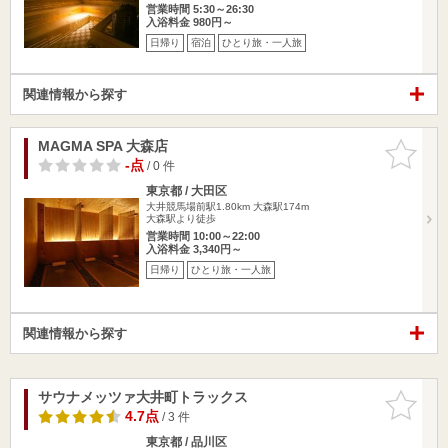
営業時間 5:30～26:30
入浴料金 980円～
日帰り
宿泊
ひとり旅・一人旅
関連情報から探す
MAGMA SPA 大森店
お気に入
りに追加
-点
/ 0 件
東京都 / 大田区
大井競馬場前駅1.80km
大森駅174m
大森駅より徒歩
営業時間 10:00～22:00
入浴料金 3,340円～
日帰り
ひとり旅・一人旅
関連情報から探す
サウナメッツァ大井町トラックス
お気に入
りに追加
4.7点
/ 3 件
東京都 / 品川区