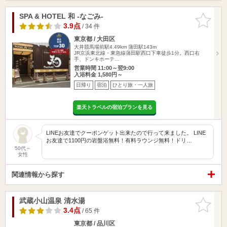
SPA & HOTEL 和 -なごみ-
お気に入
りに追加
3.9点
/ 34 件
東京都 / 大田区
大井競馬場前駅4.49km
蒲田駅143m
JR京浜東北線・東急線蒲田駅西口下車徒歩1分。西口右
手、ドンキホーテ…
営業時間 11:00～翌9:00
入浴料金 1,580円～
日帰り
宿泊
ひとり旅・一人旅
楽天トラベルの宿泊プランを見る
LINEお友達でクーポンゲット出来たので行って来ました。 LINE
お友達で1100円の岩盤浴無料！有料ラウンジ無料！ドリ…
50代～
女性
関連情報から探す
武蔵小山温泉 清水湯
お気に入
りに追加
3.4点
/ 65 件
東京都 / 品川区