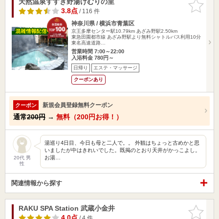
天然温泉すすき野湯けむりの里
お気に入
りに追加
3.8点
/ 116 件
神奈川県 / 横浜市青葉区
京王多摩センター駅10.79km
あざみ野駅2.50km
東急田園都市線 あざみ野駅より無料シャトルバス利用10分
東名高速道路…
営業時間 7:00～22:00
入浴料金 780円～
日帰り
エステ・マッサージ
クーポンあり
新規会員登録無料クーポン
クーポン
通常
200円
→
無料（200円お得！）
湯巡り4日目、今日も母と二人で。。 外観はちょっと古めかと思
いましたが中はきれいでした。既掲のとおり天井がかっこよし。
お湯…
20代 男
性
関連情報から探す
RAKU SPA Station 武蔵小金井
お気に入
りに追加
4.0点
/ 4 件