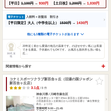
【平日】
1,100円
→
930円
【土日祝】
1,200円
→
1,030円
入館料＋岩盤浴 割引き
電子チケット
【平日限定】大人（中学生以上）
1530円
→
1430円
他にも1種類の電子チケットがあります
20年近く前から愛湯の地元の温泉です。のぼせやすい私には長湯
できる適温。子供連れでもOKです。 お風呂も脱衣所も洗い場も
広…
30代 女
性
関連情報から探す
コナミスポーツクラブ新百合ヶ丘（旧湯の国ジャポン
お気に入
新百合ヶ丘店）
りに追加
3.1点
/ 8 件
神奈川県 / 川崎市麻生区
京王多摩センター駅7.95km
新百合ヶ丘駅169m
小田急新百合ヶ丘駅南口から1分世田谷通り「麻生警察交
差点」より2分
営業時間 9:00～21:45