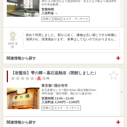
JR八王子駅北口より徒歩約3分、京王八王子駅より徒歩約5
分中央自動車…
営業時間
入浴料金 ～
日帰り
宿泊
エステ・マッサージ
初めて利用しました。 駅から近く、建物は古い感じですが綺麗に
清掃され、清潔感あります。 食事はしてないのでわかりません…
40代 女
性
関連情報から探す
【岩盤浴】雫の輝～薬石温熱浴（閉館しました）
お気に入
りに追加
-点
/ 0 件
東京都 / 国分寺市
京王多摩センター駅9.82km
国分寺駅203m
JR中央線「国分寺駅」南口から徒歩3分
営業時間 13:00～21:00
入浴料金 2,200円～2,500円
日帰り
エステ・マッサージ
関連情報から探す