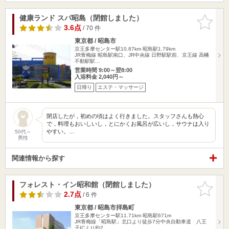
健康ランド スパ昭島（閉館しました）
お気に入
りに追加
3.6点
/ 70 件
東京都 / 昭島市
京王多摩センター駅10.87km
昭島駅1.79km
JR青梅線 昭島駅南口、JR中央線 日野駅駅前、京王線 高幡
不動駅駅…
営業時間 9:00～翌8:00
入浴料金 2,040円～
日帰り
エステ・マッサージ
閉店したが，初めの頃はよく行きました。スタッフさんも熱心
で，料理もおいしいし，とにかくお風呂が広いし，サウナは入り
やすい。…
50代～
男性
関連情報から探す
フォレスト・イン昭和館（閉館しました）
お気に入
りに追加
2.7点
/ 6 件
東京都 / 昭島市拝島町
京王多摩センター駅11.71km
昭島駅671m
JR青梅線「昭島駅」北口より徒歩7分中央自動車道 八王
子ICより約2…