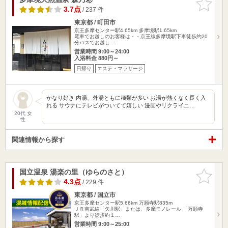
りに追加
3.7点
/ 237 件
東京都 / 町田市
京王多摩センター駅4.65km
多摩境駅1.65km
電車でお越しのお客様は・・京王線多摩境駅下車徒歩約20
分バスでお越し…
営業時間 9:00～24:00
入浴料金 880円～
日帰り
エステ・マッサージ
かなり好き 内湯、外湯ともに種類が多い お湯が熱くなく長く入
れる サウナにテレビがついてて嬉しい 漫画やリクライニ…
20代 女
性
関連情報から探す
国立温泉 湯楽の里（ゆらのさと）
お気に入
りに追加
4.3点
/ 229 件
東京都 / 国立市
京王多摩センター駅5.66km
万願寺駅835m
ＪＲ南武線「矢川駅」または、多摩モノレール 「万願寺
駅」より徒歩約１…
営業時間 9:00～25:00