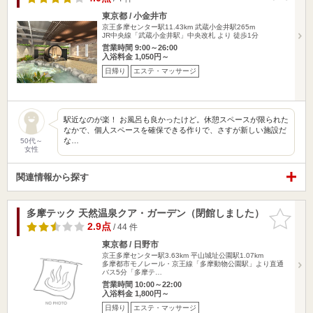
東京都 / 小金井市
京王多摩センター駅11.43km
武蔵小金井駅265m
JR中央線「武蔵小金井駅」中央改札 より 徒歩1分
営業時間 9:00～26:00
入浴料金 1,050円～
日帰り
エステ・マッサージ
駅近なのが楽！ お風呂も良かったけど。休憩スペースが限られた
なかで、個人スペースを確保できる作りで、さすが新しい施設だ
な…
50代～
女性
関連情報から探す
多摩テック 天然温泉クア・ガーデン（閉館しました）
お気に入
りに追加
2.9点
/ 44 件
東京都 / 日野市
京王多摩センター駅3.63km
平山城址公園駅1.07km
多摩都市モノレール・京王線「多摩動物公園駅」より直通
バス5分「多摩テ…
営業時間 10:00～22:00
入浴料金 1,800円～
日帰り
エステ・マッサージ