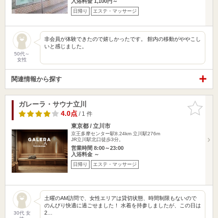
入浴料金 1,100円～
日帰り
エステ・マッサージ
非会員が体験できたので嬉しかったです。 館内の移動がややこし
いと感じました。
50代～
女性
関連情報から探す
ガレーラ・サウナ立川
お気に入
りに追加
4.0点
/ 1 件
東京都 / 立川市
京王多摩センター駅8.24km
立川駅276m
JR立川駅北口徒歩3分。
営業時間 8:00～23:00
入浴料金 ～
日帰り
エステ・マッサージ
土曜のAM訪問で、女性エリアは貸切状態、時間制限もないので
のんびり快適に過ごせました！ 水着を持参しましたが、この日は
2…
30代 女