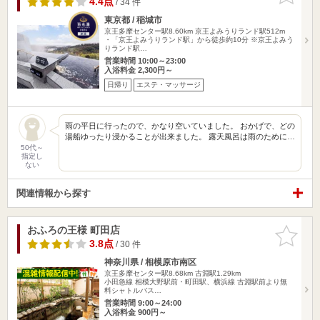
4.4点
/ 34 件
東京都 / 稲城市
京王多摩センター駅8.60km
京王よみうりランド駅512m
・「京王よみうりランド駅」から徒歩約10分 ※京王よみう
りランド駅…
営業時間 10:00～23:00
入浴料金 2,300円～
日帰り
エステ・マッサージ
雨の平日に行ったので、かなり空いていました。 おかげで、どの
湯船ゆったり浸かることが出来ました。 露天風呂は雨のために…
50代～
指定し
ない
関連情報から探す
おふろの王様 町田店
お気に入
りに追加
3.8点
/ 30 件
神奈川県 / 相模原市南区
京王多摩センター駅8.68km
古淵駅1.29km
小田急線 相模大野駅前・町田駅、横浜線 古淵駅前より無
料シャトルバス…
営業時間 9:00～24:00
入浴料金 900円～