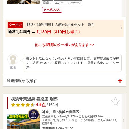
日帰り
エステ・マッサージ
クーポンあり
【8/8～16利用可】入館+タオルセット 割引
クーポン
通常
1,440円
→
1,130円（310円お得！）
他にも1種類のクーポンがあります
毎週お世話になっているおふろの王様町田店。 高濃度炭酸泉が程
よい温度でついつい長居してしまいます。 露天も温泉なのにリー
ズ…
匿名
関連情報から探す
横浜青葉温泉 喜楽里 別邸
お気に入
りに追加
4.5点
/ 162 件
神奈川県 / 横浜市青葉区
京王多摩センター駅9.27km
こどもの国駅370m
＜電車でお越しの方＞ 東急こどもの国線こどもの国駅より
徒歩7分 …
営業時間 9:00～24:00