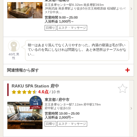
京王多摩センター駅6.32km
南多摩駅393m
JR南武線 南多摩駅より徒歩5分京王相模原線 稲城駅よりバ
ス7分中央…
営業時間 9:00～25:00
入浴料金 1,000円～
日帰り
エステ・マッサージ
朝一はあまり混んでなく入りやすかった。内湯の寝湯は毛が浮い
ているのを気にしなければ問題なし。 あと休憩所はテーブルがな
い…
40代 男
性
関連情報から探す
RAKU SPA Station 府中
お気に入
りに追加
4.6点
/ 10 件
東京都 / 府中市
京王多摩センター駅7.11km
府中駅179m
府中駅より徒歩1分
営業時間 10:00～25:00
入浴料金 2,000円～
日帰り
エステ・マッサージ