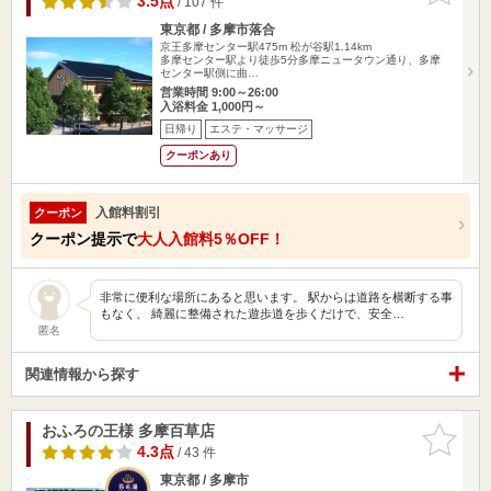
3.5点
/ 107 件
東京都 / 多摩市落合
京王多摩センター駅475m
松が谷駅1.14km
多摩センター駅より徒歩5分多摩ニュータウン通り、多摩
センター駅側に曲…
営業時間 9:00～26:00
入浴料金 1,000円～
日帰り
エステ・マッサージ
クーポンあり
入館料割引
クーポン
クーポン提示で
大人入館料5％OFF！
非常に便利な場所にあると思います。 駅からは道路を横断する事
もなく、 綺麗に整備された遊歩道を歩くだけで、安全…
匿名
関連情報から探す
おふろの王様 多摩百草店
お気に入
りに追加
4.3点
/ 43 件
東京都 / 多摩市