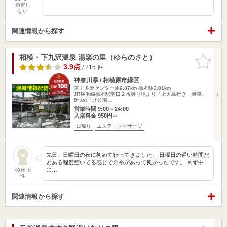
指定し
ない
関連情報から探す
相模・下九沢温泉 湯楽の里（ゆらのさと）
お気に入
りに追加
3.9点
/ 215 件
神奈川県 / 相模原市緑区
京王多摩センター駅9.87km
橋本駅2.01km
JR横浜線橋本駅南口２番乗り場より「上大島行き」乗車、
8つめ「北公園…
営業時間 9:00～24:00
入浴料金 950円～
日帰り
エステ・マッサージ
先日、日曜日の夜に初めて行ってきました。 日曜日の遅い時間だ
とある程度空いてる感じで余裕があって良かったです。 まず中
に…
40代 女
性
関連情報から探す