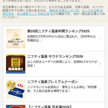
ョンが用意されており、のんびりと利用することができます。
京王多摩センター駅のマッサージ、エステがある温泉、日帰り温泉、スーパー
銭湯の中でも特に人気があるのは、
極楽湯 多摩センター店
、
おふろの王様 多
摩百草店
、
永山健康ランド 竹取の湯
などの施設です。ぜひ一度は足を運んでみ
てください。
第20回ニフティ温泉年間ランキング2025
全国約2.2万件の中から頂点に選ばれた、2025年の人
気施設は…
ニフティ温泉 サウナランキング2026
おふろ好きユーザーの投票により、全国No.1サウナが
決定！
ニフティ温泉プレミアムクーポン
ノジマモバイル会員向け 通常よりもお得な「特別価
格」で人気の温泉を満喫できる！
【ニフティ温泉 百名湯2026】