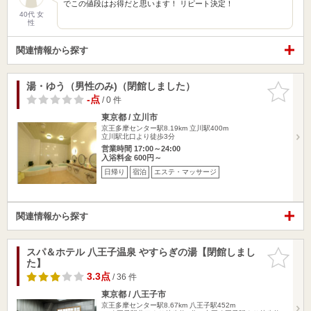
でこの値段はお得だと思います！ リピート決定！
40代 女
性
関連情報から探す
湯・ゆう（男性のみ)（閉館しました）
お気に入
りに追加
-点
/ 0 件
東京都 / 立川市
京王多摩センター駅8.19km
立川駅400m
立川駅北口より徒歩3分
営業時間 17:00～24:00
入浴料金 600円～
日帰り
宿泊
エステ・マッサージ
関連情報から探す
スパ＆ホテル 八王子温泉 やすらぎの湯【閉館しまし
お気に入
た】
りに追加
3.3点
/ 36 件
東京都 / 八王子市
京王多摩センター駅8.67km
八王子駅452m