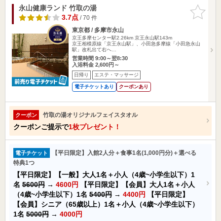
永山健康ランド 竹取の湯
お気に入
りに追加
3.7点
/ 70 件
東京都 / 多摩市永山
京王多摩センター駅2.26km
京王永山駅143m
京王相模原線「京王永山駅」、小田急多摩線「小田急永山
駅」改札出て右へ…
営業時間 9:00～翌8:30
入浴料金 2,600円～
日帰り
エステ・マッサージ
電子チケットあり
クーポンあり
竹取の湯オリジナルフェイスタオル
クーポン
クーポンご提示で
1枚プレゼント！
【平日限定】入館2人分＋食事1名(1,000円分)＋選べる
電子チケット
特典1つ
【平日限定】【一般】大人1名＋小人（4歳~小学生以下）1
名
5600円
→
4600円
【平日限定】【会員】大人1名＋小人
（4歳~小学生以下）1名
5400円
→
4400円
【平日限定】
【会員】シニア（65歳以上）1名＋小人（4歳~小学生以下）
1名
5000円
→
4000円