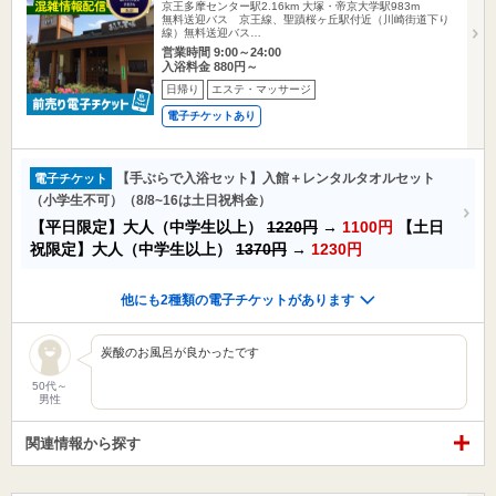
京王多摩センター駅2.16km
大塚・帝京大学駅983m
無料送迎バス 京王線、聖蹟桜ヶ丘駅付近（川崎街道下り
線）無料送迎バス…
営業時間 9:00～24:00
入浴料金 880円～
日帰り
エステ・マッサージ
電子チケットあり
【手ぶらで入浴セット】入館＋レンタルタオルセット
電子チケット
（小学生不可）（8/8~16は土日祝料金）
【平日限定】大人（中学生以上）
1220円
→
1100円
【土日
祝限定】大人（中学生以上）
1370円
→
1230円
他にも2種類の電子チケットがあります
炭酸のお風呂が良かったです
50代～
男性
関連情報から探す