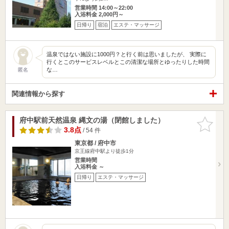
営業時間 14:00～22:00
入浴料金 2,000円～
日帰り
宿泊
エステ・マッサージ
温泉ではない施設に1000円？と行く前は思いましたが、 実際に
行くとこのサービスレベルとこの清潔な場所とゆったりした時間
な…
匿名
関連情報から探す
府中駅前天然温泉 縄文の湯（閉館しました）
お気に入
りに追加
3.8点
/ 54 件
東京都 / 府中市
京王線府中駅より徒歩1分
営業時間
入浴料金 ～
日帰り
エステ・マッサージ