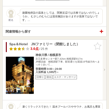
遊園地併設の温泉としては、関東近辺では古株ではないのでしょ
うか。 むさしのむらには温浴施設がありますが温泉ではないで
す。…
匿名
関連情報から探す
Spa＆Hotel JNファミリー（閉館しました）
お気に入
りに追加
3.6点
/ 25 件
神奈川県 / 相模原市
京王多摩センター駅7.42km
相模原駅617m
JR横浜線 相模原駅下車、駅前通りを国道16号線方向へま
っすぐ歩いて…
営業時間 0:00～24:00
入浴料金 1,595円～
日帰り
宿泊
エステ・マッサージ
凄くリラックスできた！ 温水プールバスやサウナ、お風呂も豊富