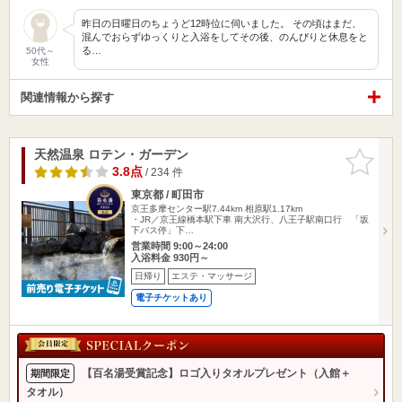
昨日の日曜日のちょうど12時位に伺いました。 その頃はまだ、
混んでおらずゆっくりと入浴をしてその後、のんびりと休息をと
る…
50代～
女性
関連情報から探す
天然温泉 ロテン・ガーデン
お気に入
りに追加
3.8点
/ 234 件
東京都 / 町田市
京王多摩センター駅7.44km
相原駅1.17km
・JR／京王線橋本駅下車 南大沢行、八王子駅南口行 「坂
下バス停」下…
営業時間 9:00～24:00
入浴料金 930円～
日帰り
エステ・マッサージ
電子チケットあり
【百名湯受賞記念】ロゴ入りタオルプレゼント（入館＋
期間限定
タオル）