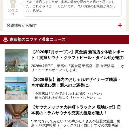
初めて来店しましたが、多摩の静かな隠れた名店だと思いまし
た。これからリピートしたいです。 黒いお湯のお風呂が良かっ
た。肌が…
30代 女
性
関連情報から探す
東京都のニフティ温泉ニュース
【2026年7月オープン】黄金湯 新宿店を体験レポー
ト！洞窟サウナ・クラフトビール・タイル絵が魅力
2026年7月7日、新宿の「黄金湯 新宿店（旧 金沢浴場）」が
リニューアルオープンします。
レトロでノスタルジックなタイル絵はそのまま、昔からここ
【2026最新】都内のおしゃれデザイナーズ銭湯・
を知る地元の人にも、新しく足を運んでくれる人にも愛され
ネオ銭湯15選！週末のご褒美に♪
る、今の時代の"銭湯"として生まれ変わりました。洞窟のよ
うなユニークなサウナ、自家醸造のクラフトビールが飲める
「今週末はどこかでおしゃれに癒やされたい」
ビアバーなど、新しく登場したスポットも併せて紹介しま
「日々の疲れを心地よくリセットしたい」
す。充実した設備があるのに、基本の入浴料が銭湯価格の5
──そんなときにおすすめなのが、今、都内で大きなブーム
50円というのも嬉しすぎます！
となっている新しいスタイルの銭湯です。
【サウナメッツァ大井町トラックス 現地レポ】日
本初のトラムサウナや充実の温浴が魅力！
最近、SNSやメディアで「デザイナーズ銭湯」や「ネオ銭
湯」という言葉をよく耳にしませんか？
SNSで“行ってみたい！”の声がたくさんの話題の施設。東
京・JR大井町駅（トラックス口／西口）すぐの大型商業施
本記事では、そもそもこれらがどんな銭湯なのか、その気に