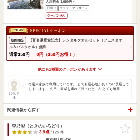
入浴料金 1,000円～
日帰り
エステ・マッサージ
クーポンあり
【百名湯受賞記念】レンタルタオルセット（フェスタオ
期間限定
ル＆バスタオル）無料
通常
350円
→
0円（350円お得！）
他にも1種類のクーポンがあります
毎週末家族で利用しています。 とても居心地が良くつい長居して
しまいます。 先日、親戚を連れて行ったところ とても綺麗…
30代 男
性
関連情報から探す
季乃彩（ときのいろどり）
お気に入
りに追加
3.9点
/ 125 件
東京都 / 稲城市