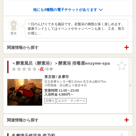
他にも4種類の電子チケットがあります
一日のんびりできる施設です。岩盤浴の種類が多く楽しめます。
健康ランドとしてはイベントやキャンペーンも多く、工夫、努力
が感じ…
匿名
関連情報から探す
＜酵素風呂（酵素浴）＞酵素浴 排毒屋enzyme-spa
お気に入
りに追加
-点
/ 0 件
東京都 / 多摩市
京王多摩センター駅2.61km
京王永山駅475m
小田急線・永山駅より徒歩８分
営業時間 11:00～23:00
入浴料金 4,980円～
日帰り
エステ・マッサージ
関連情報から探す
多摩境天然温泉 森乃彩
お気に入