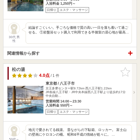
入浴料金 1,250円～
日帰り
エステ・マッサージ
結論すごくいい。手ごろな価格で質の高い一日を落ち着いて過ご
せる。 ①岩盤浴セット購入で利用できる半個室の居心地が最高…
30代 男
性
関連情報から探す
松の湯
お気に入
りに追加
4.0点
/ 1 件
東京都 / 八王子市
京王多摩センター駅9.72km
西八王子駅1.22km
JR各線八王子駅・JR中央本線西八王子駅より徒歩約17分
中央自動…
営業時間 14:00～23:30
入浴料金 550円～
日帰り
エステ・マッサージ
地元で愛されてる銭湯。 昔ながらの下駄箱、ロッカー。 富士山
の壁画にケロヨンの桶。 昭和&平成の情緒が処々に。 …
50代～