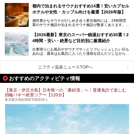
設・大井町 トラックスに、2026年3月28日、「サウナメッ
なる違いを分かりやすく解説！さらに、都内で絶対に外せな
ツァ大井町トラックス」がニューオープン。施設の様子をレ
いおしゃれな名店15選を、おすすめの順番で一挙にご紹介
都内で泊まれるサウナおすすめ14選！安いカプセル
ポ―トします。
します。
ホテルや女性・カップル向けを厳選【2026年版】
個性豊かなサウナがひしめき合う東京都内には、24時間営
業のサウナ施設や泊まれるサウナ施設が数多くあります。
終電を逃した深夜の利用に限らず、時間を気にしないサウナ
を旅の目的とする「サ旅」や自分へのご褒美のための宿泊な
【2026最新】東京のスーパー銭湯おすすめ30選！2
ど、自分の好きなタイミングで好きなだけサ活ができるのが
4時間・安い・絶景など目的別に厳選紹介
魅力です。
仕事帰りにお風呂やサウナでサッとリフレッシュしたい日も
最近では、男性専用施設だけでなく、カップルや女性に嬉し
あれば、週末はお風呂に入ったり漫画を読んだりしながら一
い個室サウナも増えてきました。
日中ダラダラ過ごしたい日もあると思います。
この記事では、東京都内にある24時間営業のサウナの中か
また、終電を逃してしまい、「このまま朝までゆっくりでき
ら、特におすすめしたい施設14選をご紹介します。
ニフティ温泉ニュースTOPへ
る場所があれば」と探した経験がある人も多いのではないで
宿泊可能な施設もピックアップしているので、ぜひチェック
しょうか。
してみてください。
おすすめのアクティビティ情報
そこで本記事では、東京でおすすめのスーパー銭湯を、目的
別に厳選した30施設からご紹介します。
【東京・伊豆大島】日本唯一の「裏砂漠」へ！普通免許で楽しむ
24時間営業で宿泊できる施設や、1,000円以下で楽しめる安
四輪バギー絶景ツアー【120分】
い施設、デートや休日レジャーにもぴったりなエンタメ要素
が充実した施設など、利用のシーンに合わせて参考にしてく
東京都大島町岡田字助田28-1
ださい。