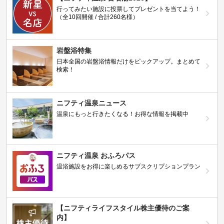
行ってみたい施設に投票してプレゼントを当てよう！
（全10回開催 / 合計260名様）
岩盤浴特集
日本全国の岩盤浴情報だけをピックアップ。まとめて
検索！
ニフティ温泉ニュース
温泉にもっと行きたくなる！お得な情報を掲載中
ニフティ温泉 おふろパス
温浴施設をお得に楽しめるサブスクリプションプラン
【ニフティライフスタイル株主優待のご案
内】