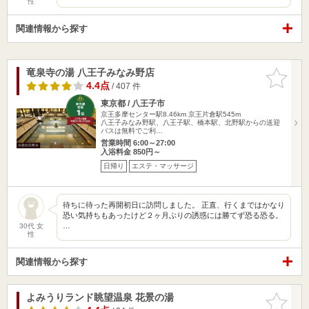
性
関連情報から探す
竜泉寺の湯 八王子みなみ野店
お気に入
りに追加
4.4点
/ 407 件
東京都 / 八王子市
京王多摩センター駅8.46km
京王片倉駅545m
八王子みなみ野駅、八王子駅、橋本駅、北野駅からの送迎
バスは無料でご利…
営業時間 6:00～27:00
入浴料金 850円～
日帰り
エステ・マッサージ
待ちに待った再開初日に訪問しました。 正直、行くまではかなり
恐い気持ちもあったけど２ヶ月ぶりの誘惑には勝てず恐る恐る。
…
30代 女
性
関連情報から探す
よみうりランド眺望温泉 花景の湯
お気に入
りに追加