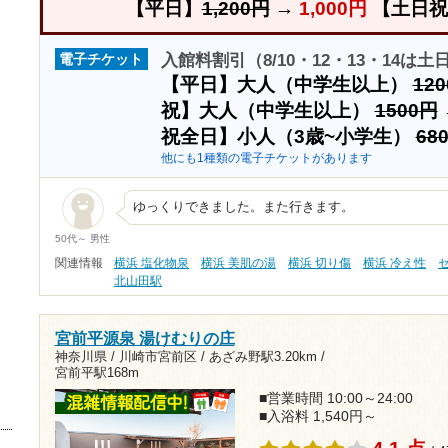
【平日】
1,200円
→
1,000円
【土日祝
入館料割引（8/10・12・13・14は
電子チケット
【平日】大人（中学生以上）
12
祝】大人（中学生以上）
1500円
祝全日】小人（3歳~小学生）
68
他にも1種類の電子チケットがあります
ゆっくりできました。また行きます。
50代～ 男性
関連情報
横浜 塩化物泉
横浜 美肌の湯
横浜 切り傷
横浜 冷え性
北山田駅
宮前平源泉 湯けむりの庄
神奈川県 / 川崎市宮前区 /
あざみ野駅3.20km
/
宮前平駅168m
■営業時間 10:00～24:00
■入浴料 1,540円～