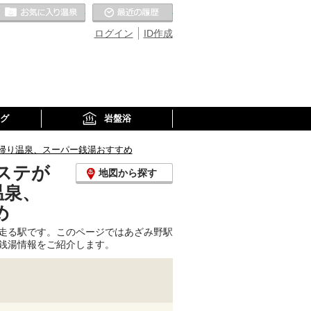
お気に入りの温泉
最近の履歴
ログイン
ID作成
グ
岩盤浴
帰り温泉、スーパー銭湯おすすめ
ステが
地図から探す
温泉、
め
走る駅です。このページではあざみ野駅
銭湯情報をご紹介します。