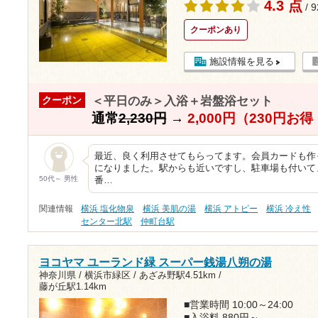
4.3 点
/ 
クーポンあり
施設情報を見る
＜平日のみ＞入浴＋岩盤浴セット
クーポン
通常
2,230円
→
2,000円（230円お
最近、良く利用させてもらってます。会員カードも作
になりました。駅からも近いですし、駐車場も付いて
50代～ 男性
番…
関連情報
横浜 塩化物泉
横浜 美肌の湯
横浜 アトピー
横浜 冷え性
センター北駅
仲町台駅
ヨコヤマ ユーランド緑 スーパー銭湯八朔の湯
神奈川県 / 横浜市緑区 /
あざみ野駅4.51km
/
藤が丘駅1.14km
■営業時間 10:00～24:00
■入浴料 880円～