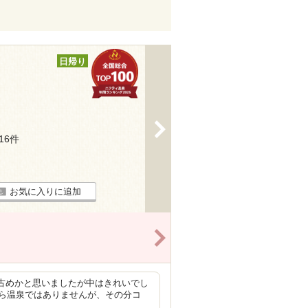
日帰り
>
116件
お気に入りに追加
>
と古めかと思いましたが中はきれいでし
ら温泉ではありませんが、その分コ