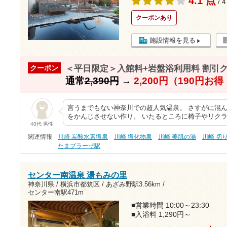
4.1 点
/ 
クーポンあり
施設情報を見る
＜平日限定＞入館料+岩盤浴利用料 割引
クーポン
通常
2,390円
→
2,200円（190円お
言うまでもない神奈川での超人気温泉。 さすがに混
をかんじさせない作り。 いたるところに椅子やリク
40代 男性
関連情報
川崎 炭酸水素塩泉
川崎 塩化物泉
川崎 美肌の湯
川崎 切
たまプラーザ駅
センター南温泉 湯もみの里
神奈川県 / 横浜市都筑区 /
あざみ野駅3.56km
/
センター南駅471m
■営業時間 10:00～23:30
■入浴料 1,290円～