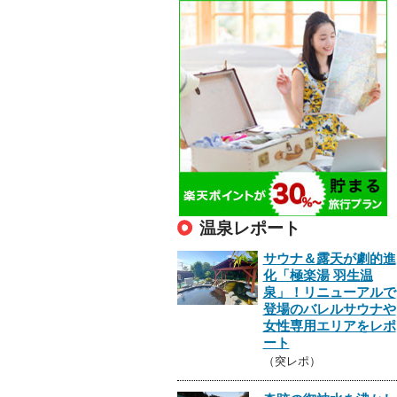
温泉レポート
サウナ＆露天が劇的進
化「極楽湯 羽生温
泉」！リニューアルで
登場のバレルサウナや
女性専用エリアをレポ
ート
（突レポ）