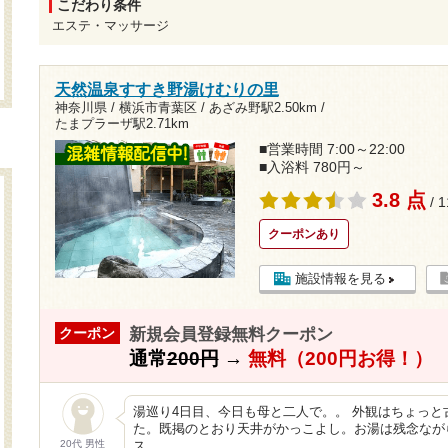
こだわり条件
エステ・マッサージ
天然温泉すすき野湯けむりの里
神奈川県 / 横浜市青葉区 /
あざみ野駅2.50km
/
たまプラーザ駅2.71km
■営業時間 7:00～22:00
■入浴料 780円～
3.8 点
/ 
クーポンあり
施設情報を見る
新規会員登録無料クーポン
クーポン
通常
200円
→
無料（200円お得！）
湯巡り4日目、今日も母と二人で。。 外観はちょっ
た。既掲のとおり天井がかっこよし。お湯は残念なが
20代 男性
ス…