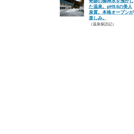
奇跡の御神水を沸かし
た温泉。pH9.6の美人
泉質。本格オープンが
楽しみ。
（温泉探訪記）