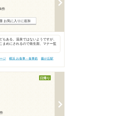
>
44件
お気に入りに追加
どもある。温泉ではないようですが、
こまめにされるので衛生面、マナー監
サージ
横浜 お食事・食事処
藤が丘駅
日帰り
>
8件