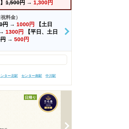
】
1,500円
→
1,300円
土日祝料金）
00円
→
1000円
【土日
→
1300円
【平日、土日
>
0円
→
500円
センター北駅
センター南駅
中川駅
日帰り
>