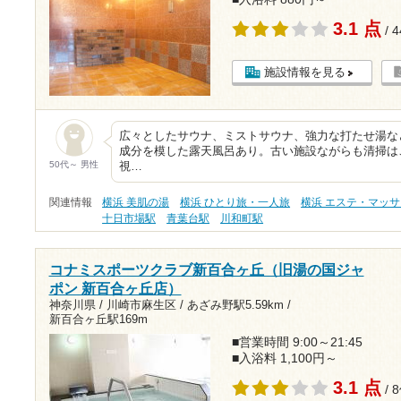
3.1 点
/ 
施設情報を見る
広々としたサウナ、ミストサウナ、強力な打たせ湯な
成分を模した露天風呂あり。古い施設ながらも清掃は
50代～ 男性
視…
関連情報
横浜 美肌の湯
横浜 ひとり旅・一人旅
横浜 エステ・マッ
十日市場駅
青葉台駅
川和町駅
コナミスポーツクラブ新百合ヶ丘（旧湯の国ジャ
ポン 新百合ヶ丘店）
神奈川県 / 川崎市麻生区 /
あざみ野駅5.59km
/
新百合ヶ丘駅169m
■営業時間 9:00～21:45
■入浴料 1,100円～
3.1 点
/ 