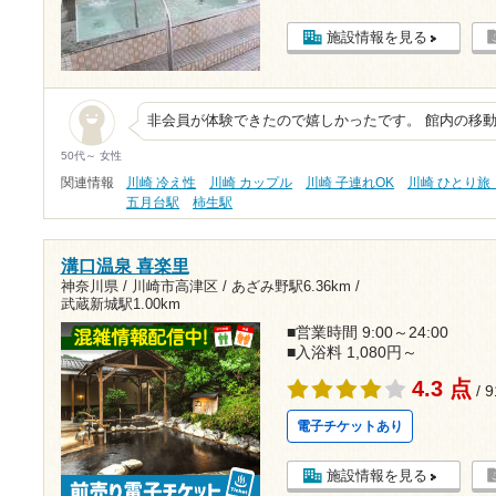
施設情報を見る
非会員が体験できたので嬉しかったです。 館内の移
50代～ 女性
関連情報
川崎 冷え性
川崎 カップル
川崎 子連れOK
川崎 ひとり旅
五月台駅
柿生駅
溝口温泉 喜楽里
神奈川県 / 川崎市高津区 /
あざみ野駅6.36km
/
武蔵新城駅1.00km
■営業時間 9:00～24:00
■入浴料 1,080円～
4.3 点
/ 
電子チケットあり
施設情報を見る