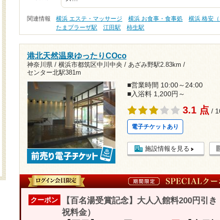
関連情報
横浜 エステ・マッサージ
横浜 お食事・食事処
横浜 格安（
たまプラーザ駅
江田駅
柿生駅
港北天然温泉ゆったりCOco
神奈川県 / 横浜市都筑区中川中央 /
あざみ野駅2.83km
/
センター北駅381m
■営業時間 10:00～24:00
■入浴料 1,200円～
3.1 点
/ 
電子チケットあり
施設情報を見る
【百名湯受賞記念】大人入館料200円引き（8
クーポン
祝料金）