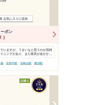
470件
お気に入りに追加
クーポン
>
得！）
んでいますが、うまいなと思うのが混雑
ライニングがあり、また家具が金かか…
り傷
宮前平駅
宮崎台駅
鷺沼駅
日帰り
>