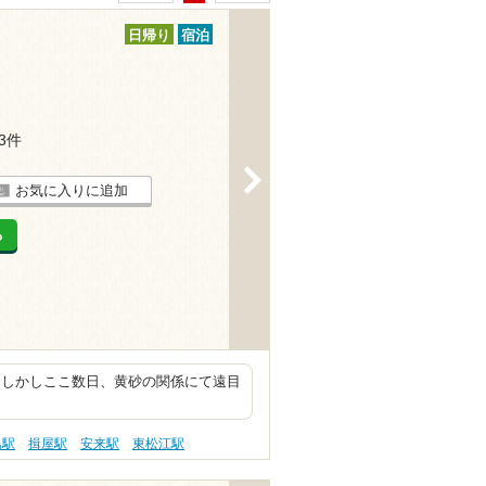
日帰り
宿泊
13件
>
お気に入りに追加
る
。しかしここ数日、黄砂の関係にて遠目
島駅
揖屋駅
安来駅
東松江駅