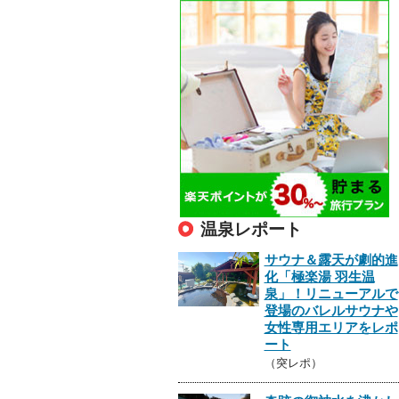
温泉レポート
サウナ＆露天が劇的進
化「極楽湯 羽生温
泉」！リニューアルで
登場のバレルサウナや
女性専用エリアをレポ
ート
（突レポ）