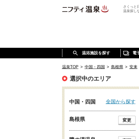
さくっと
温泉探し
温浴施設を探す
電
温泉TOP
>
中国・四国
>
島根県
>
安来
選択中のエリア
全国から探す
中国・四国
島根県
変更