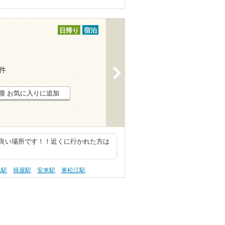
日帰り
宿泊
4件
>
お気に入りに追加
良い場所です！！近くに行かれた方は
島駅
揖屋駅
安来駅
東松江駅