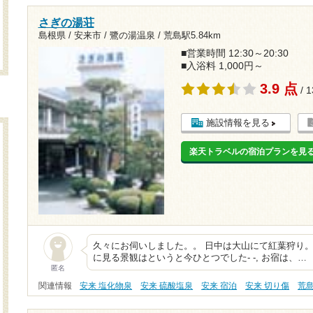
さぎの湯荘
島根県 / 安来市 / 鷺の湯温泉 /
荒島駅5.84km
■営業時間 12:30～20:30
■入浴料 1,000円～
3.9 点
/ 
施設情報を見る
楽天トラベルの宿泊プランを見
久々にお伺いしました。。 日中は大山にて紅葉狩り
に見る景観はというと今ひとつでした- -, お宿は、…
匿名
関連情報
安来 塩化物泉
安来 硫酸塩泉
安来 宿泊
安来 切り傷
荒