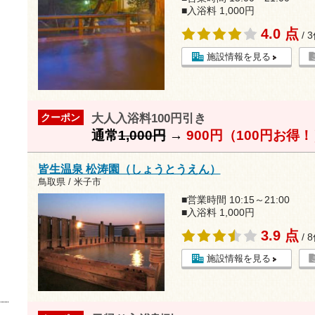
■入浴料 1,000円
4.0 点
/ 
施設情報を見る
大人入浴料100円引き
クーポン
通常
1,000円
→
900円（100円お得
皆生温泉 松涛園（しょうとうえん）
鳥取県 / 米子市
■営業時間 10:15～21:00
■入浴料 1,000円
3.9 点
/ 
施設情報を見る