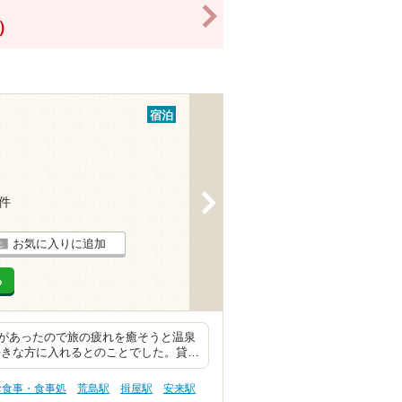
>
！）
宿泊
>
3件
お気に入りに追加
る
があったので旅の疲れを癒そうと温泉
好きな方に入れるとのことでした。貸…
お食事・食事処
荒島駅
揖屋駅
安来駅