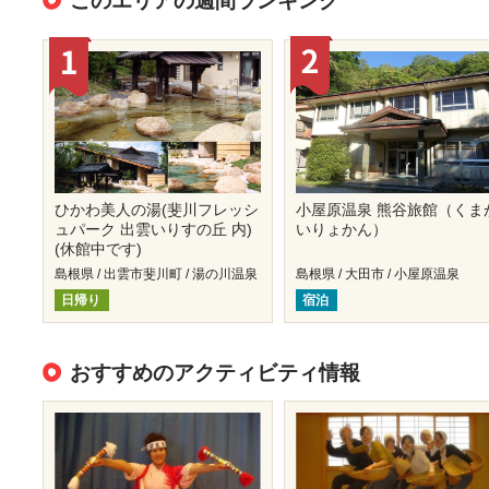
このエリアの週間ランキング
ひかわ美人の湯(斐川フレッシ
小屋原温泉 熊谷旅館（くま
ュパーク 出雲いりすの丘 内)
いりょかん）
(休館中です)
島根県 / 出雲市斐川町 / 湯の川温泉
島根県 / 大田市 / 小屋原温泉
日帰り
宿泊
おすすめのアクティビティ情報