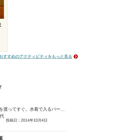
決
おすすめのアクティビティをもっと見る
ぎ
鷺の湯温泉街から飯梨川に架かる太平寺橋を渡ってすぐ。水着で入るバーデスパやレストラン、宿泊施設を備えた健康増進施設。およそ7年ぶりに、温泉博士の特典でタダで(通常は入浴…
0代
投稿日：2014年10月4日
葉