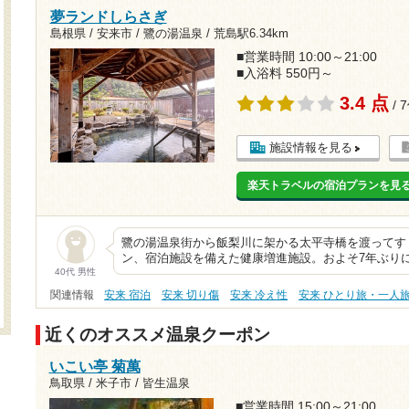
夢ランドしらさぎ
島根県 / 安来市 / 鷺の湯温泉 /
荒島駅6.34km
■営業時間 10:00～21:00
■入浴料 550円～
3.4 点
/ 
施設情報を見る
楽天トラベルの宿泊プランを見
鷺の湯温泉街から飯梨川に架かる太平寺橋を渡ってす
ン、宿泊施設を備えた健康増進施設。およそ7年ぶり
40代 男性
関連情報
安来 宿泊
安来 切り傷
安来 冷え性
安来 ひとり旅・一人
近くのオススメ温泉クーポン
いこい亭 菊萬
鳥取県 / 米子市 / 皆生温泉
■営業時間 15:00～21:00