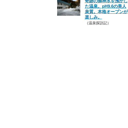
奇跡の御神水を沸かし
た温泉。pH9.6の美人
泉質。本格オープンが
楽しみ。
（温泉探訪記）