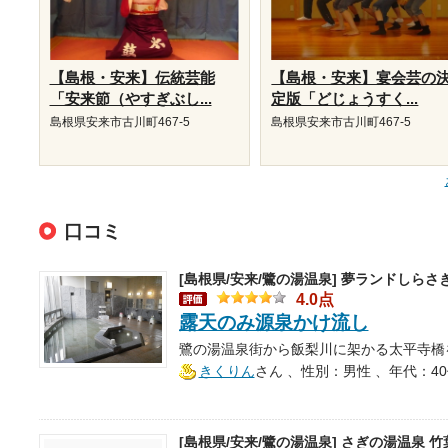
【島根・安来】伝統芸能
【島根・安来】宴会芸の
「安来節（やすぎぶし...
定版「どじょうすく...
島根県安来市古川町467-5
島根県安来市古川町467-5
口コミ
[島根県/安来/鷺の湯温泉]
夢ランドしらさ
4.0点
露天のみ源泉かけ流し
きくりん
さん
、性別：男性 、年代：4
[島根県/安来/鷺の湯温泉]
さぎの湯温泉 竹