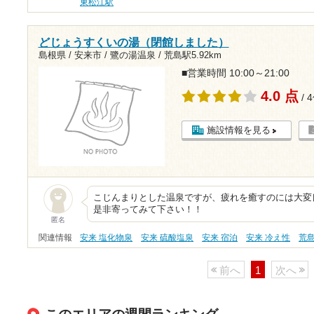
東松江駅
どじょうすくいの湯（閉館しました）
島根県 / 安来市 / 鷺の湯温泉 /
荒島駅5.92km
■営業時間 10:00～21:00
4.0 点
/ 
施設情報を見る
こじんまりとした温泉ですが、疲れを癒すのには大変
是非寄ってみて下さい！！
匿名
関連情報
安来 塩化物泉
安来 硫酸塩泉
安来 宿泊
安来 冷え性
荒
前へ
1
次へ