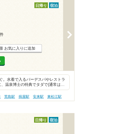
日帰り
宿泊
>
7件
お気に入りに追加
る
ぐ。水着で入るバーデスパやレストラ
に、温泉博士の特典でタダで(通常は…
旅
荒島駅
揖屋駅
安来駅
東松江駅
日帰り
宿泊