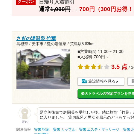
日帰り入浴割引
クーポン
通常
1,000円
→
700円（300円お得
さぎの湯温泉 竹葉
島根県 / 安来市 / 鷺の湯温泉 /
荒島駅5.83km
■営業時間 11:00～21:00
■入浴料 700円～
3.5 点
/ 
施設情報を見る
楽天トラベルの宿泊プランを見
足立美術館で庭園美を堪能した後、隣に旅館「竹葉」
に入りました。 貸切風呂と男女別風呂のどちらでも
匿名
関連情報
安来 宿泊
安来 カップル
安来 エステ・マッサージ
安来 