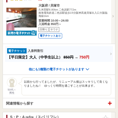
大阪府 / 貝塚市
久米田駅6.80km
二色浜駅772m
南海電気鉄道二色浜駅徒歩15分阪神高速貝塚出入口大阪臨
海線1km
営業時間 10:00～24:00
入浴料金 850円～
日帰り
サウナ
電子チケットあり
入泉料割引
電子チケット
【平日限定】大人（中学生以上）
850円
→
750円
他にも1種類の電子チケットがあります
以前から行ってましたが、リニューアル後はスッキリして良くな
りましたね！ ゆっくり時間を過ごすことが出来ます。
50代～
男性
関連情報から探す
S・P・A refre（スパ リフレ）
お気に入