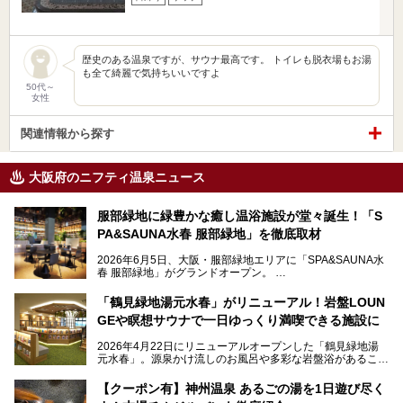
歴史のある温泉ですが、サウナ最高です。 トイレも脱衣場もお湯
も全て綺麗で気持ちいいですよ
50代～
女性
関連情報から探す
大阪府のニフティ温泉ニュース
服部緑地に緑豊かな癒し温浴施設が堂々誕生！「S
PA&SAUNA水春 服部緑地」を徹底取材
2026年6月5日、大阪・服部緑地エリアに「SPA&SAUNA水
春 服部緑地」がグランドオープン。
当初の計画から約5年の時を経て誕生した本施設は、温泉・
「鶴見緑地湯元水春」がリニューアル！岩盤LOUN
サウナ・岩盤浴・フィットネス・ラウンジ・レストランなど
GEや瞑想サウナで一日ゆっくり満喫できる施設に
を融合した、これまでの“水春”のイメージをさらに進化させ
た大型ウェルネス施設です。
2026年4月22日にリニューアルオープンした「鶴見緑地湯
元水春」。源泉かけ流しのお風呂や多彩な岩盤浴があること
今回はオープン前の内覧会に参加し、館内のこだわりポイン
で人気の施設ですが、リニューアルを経てこれまで以上
トを徹底取材してきました。
に“一日中くつろげる場所”としてパワーアップしています。
サウナー注目の3種のサウナや160cmの深水風呂、没入感の
【クーポン有】神州温泉 あるごの湯を1日遊び尽く
高い岩盤浴エリア、日本最大の台数を誇る最新AIフィットネ