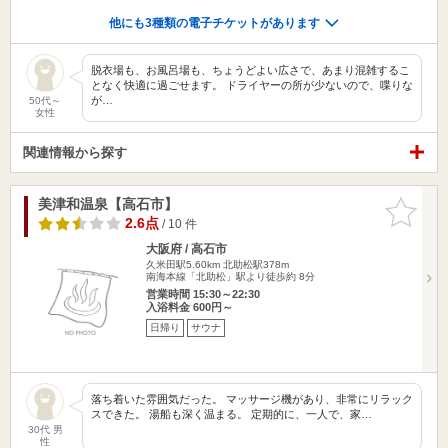
他にも3種類の電子チケットがあります
脱衣場も、お風呂場も、ちょうどよい広さで、あまり混雑するこ
となく快適に過ごせます。 ドライヤーの所が少ないので、喋りな
が…
50代～
女性
関連情報から探す
美津和温泉【高石市】
お気に入
りに追加
2.6点
/ 10 件
大阪府 / 高石市
久米田駅5.60km
北助松駅378m
南海本線「北助松」駅より徒歩約 8分
営業時間 15:30～22:30
入浴料金 600円～
日帰り
サウナ
落ち着いた雰囲気だった。 マッサージ機があり、非常にリラック
スできた。 湯船も深く温まる。 定期的に、一人で、家…
30代 男
性