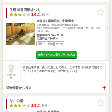
牛滝温泉四季まつり
お気に入
りに追加
3.0点
/ 99 件
大阪府 / 岸和田市 / 牛滝温泉
久米田駅10.76km
水間観音駅6.64km
<車> 南海岸和田駅からバス53分牛滝温泉せせらぎ荘前徒
歩1分・阪…
営業時間 9:00～21:00
入浴料金 750円～
日帰り
宿泊
サウナ
楽天トラベルの宿泊プランを見る
美肌効果抜群。美人の湯として有名。この季節は乾燥肌で困るの
で、いよやかの郷の温泉は、絶対に行くべき！
30代 女
性
関連情報から探す
なごみ湯
お気に入
りに追加
2.5点
/ 5 件
大阪府 / 泉佐野市