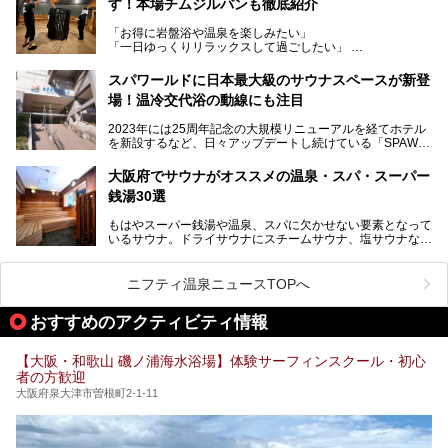
す！本場チムジルバンも徹底紹介
今回のリニューアルでは、新たに登場した瞑想サウナをはじ
スマシンなど、見どころ満載の館内を詳しくご紹介します。
め、岩盤浴エリアや休憩スペースの充実、レストランなど、
「お得に岩盤浴や温泉を楽しみたい」
見どころが盛りだくさん。日常の疲れを癒やしたい方はもち
「一日ゆっくりリラックスして過ごしたい」
ろん、休日にゆったり過ごしたい方にもぴったりの内容とな
そんな方におすすめなのが、クーポンを使ってお得に長時間
っています。
利用できる「神州温泉 あるごの湯」です。
スパワールドに日本最大級のサウナスペースが新登
本記事では、そんなリニューアル後の注目ポイントを詳しく
場！温冷交代浴の動線にも注目
あるごの湯は、大阪府豊中市にある日帰り温浴施設で、阪急
紹介します。これから「鶴見緑地湯元水春」に訪れる方や、
宝塚線「三国駅」から徒歩約10分とアクセスも良好です。
より満足度の高い過ごし方をしたい方はぜひお読みくださ
2023年には25周年記念の大規模リニューアルを経てホテル
チムジルバン（岩盤浴）を中心に、発汗・リラックス・漫画
い。
を新設するなど、日々アップデートし続けている「SPAWO
タイムまで満喫できる長時間滞在型の施設なので、一日中ゆ
RLD HOTEL＆RESORT」（以下スパワールド）。
ったりと過ごしたいときにおすすめ。大うちわやタオルによ
そんなスパワールドが2025年11月15日（土）に、新たな浴
る迫力ある熱波パフォーマンスも毎日行われており、“とと
大阪府でサウナがオススメの温泉・スパ・スーパー
室や日本最大級140人収容の大規模サウナを携えてリニュー
のう”体験をしっかり楽しめるのもポイントです。
銭湯30選
アルオープン！浴室である4F・6Fそれぞれにリニューアル
が施されており、その総工費はなんと13.5億円！
さらに館内でくつろぐだけでなく、隣接するビルにはカラオ
もはやスーパー銭湯や温泉、スパに欠かせない要素となって
大規模リニューアルの全容を確認すべく、リニューアルプレ
ケやボウリングといった遊び場もあり、友人同士やカップル
いるサウナ。ドライサウナにスチームサウナ、塩サウナな
オープンイベントに行ってきました！今回はそのリニューア
で“遊び+癒し”の一日を過ごすのにもぴったり。
ど、いくつか異なるタイプが楽しめたり、水風呂や外気浴ス
ル部分の概要をお届けします。
ペース、ロウリュウなど、心ゆくまで楽しむためのサービス
今回は、あるごの湯を訪問し、チムジルバンやお風呂、食事
が充実した施設も多くみられます。
ニフティ温泉ニュースTOPへ
処にいたるまで魅力をたっぷり堪能してきたので、その全容
を詳しく紹介します！
今回はそんなサウナにこだわった、大阪府内のオススメ温
おすすめのアクティビティ情報
泉・銭湯・スパを30件紹介したいと思います！
【大阪・和歌山 磯ノ浦海水浴場】体験サーフィンスクール・初心
者の方歓迎
大阪府泉大津市曽根町2-1-11