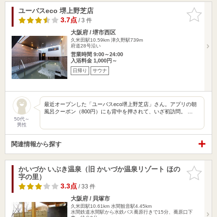
ユーバスeco 堺上野芝店
お気に入
りに追加
3.7点
/ 3 件
大阪府 / 堺市西区
久米田駅10.59km
津久野駅739m
府道28号沿い
営業時間 9:00～24:00
入浴料金 1,000円～
日帰り
サウナ
最近オープンした「ユーバスeco堺上野芝店」さん。アプリの朝
風呂クーポン（800円）にも背中を押されて、いざ初訪問。 …
50代～
男性
関連情報から探す
かいづか いぶき温泉（旧 かいづか温泉リゾート ほの
お気に入
字の里）
りに追加
3.3点
/ 33 件
大阪府 / 貝塚市
久米田駅10.61km
水間観音駅4.45km
水間鉄道水間駅から水鉄バス蕎原行きで15分、蕎原口下