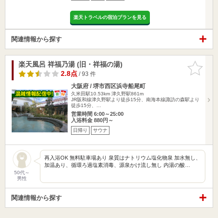
楽天トラベルの宿泊プランを見る
関連情報から探す
楽天風呂 祥福乃湯 (旧・祥福の湯)
お気に入
りに追加
2.8点
/ 93 件
大阪府 / 堺市西区浜寺船尾町
久米田駅10.53km
津久野駅861m
JR阪和線津久野駅より徒歩15分、南海本線諏訪の森駅より
徒歩15分、…
営業時間 6:00～25:00
入浴料金 880円～
日帰り
サウナ
再入浴OK 無料駐車場あり 泉質はナトリウム塩化物泉 加水無し、
加温あり、循環ろ過塩素消毒、源泉かけ流し無し 内湯の酸…
50代～
男性
関連情報から探す