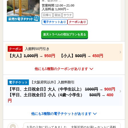
車、徒歩3分 …
営業時間 12:00～21:00
入浴料金 1,000円～
日帰り
宿泊
サウナ
電子チケットあり
クーポンあり
楽天トラベルの宿泊プランを見る
入館料50円引き
クーポン
【大人】
1,000円
→
950円
【小人】
500円
→
450円
他にも1種類のクーポンがあります
【大阪府民以外】入館料割引
電子チケット
【平日、土日祝全日】大人（中学生以上）
1000円
→
900円
【平日、土日祝全日】小人（4歳~小学生）
500円
→
400
円
他にも3種類の電子チケットがあります
３月の上旬に行ってきました。 大阪近郊のお湯(←ホントに高料