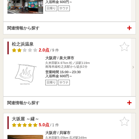
入浴料金 600円～
日帰り
サウナ
関連情報から探す
松之浜温泉
お気に入
りに追加
2.0点
/ 9 件
大阪府 / 泉大津市
久米田駅4.97km
松ノ浜駅119m
南海本線松之浜駅から徒歩2分
営業時間 15:00～23:30
入浴料金 600円～
日帰り
サウナ
関連情報から探す
大坂屋 ～縁～
お気に入
りに追加
5.0点
/ 1 件
大阪府 / 貝塚市
久米田駅5.05km
石才駅349m