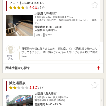
ソコトト-SOKOTOTO-
お気に入
りに追加
4.0点
/ 2 件
大阪府 / 岸和田市
久米田駅4.40km
和泉中央駅4.01km
～お車でお越しの方～ 阪和道岸和田和泉ICから5分 ～電車
で…
営業時間 11:00～23:00
入浴料金 2,200円～
日帰り
サウナ
日曜日の午後に行きましたが、割と空いていて陶板浴で充分のん
びりできました。 周辺施設がわんちゃんや子どもさん向けの施設
の…
50代～
男性
関連情報から探す
浜之湯温泉
お気に入
りに追加
2.3点
/ 5 件
大阪府 / 泉大津市
久米田駅4.43km
泉大津駅803m
南海本線泉大津駅(徒歩10分)
営業時間 14:00～23:00