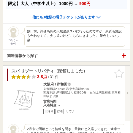
限定】大人（中学生以上）
1000円
→
900円
他にも3種類の電子チケットがあります
数日前、評価高めの天然温泉スパに行ったのですが、泉質も施設
も合わなくて、少し遠いけどこちらにきました。 景色もいいし、
泉…
50代～
女性
関連情報から探す
スパ リゾートリバティ（閉館しました）
お気に入
りに追加
3.8点
/ 31 件
大阪府 / 岸和田市
久米田駅2.85km
和泉大宮駅953m
南海本線 岸和田駅より徒歩20分、またはJR阪和線 東岸和
田駅より無…
営業時間
入浴料金 ～
日帰り
宿泊
サウナ
2月末で閉鎖という情報を聞き、最後にと入浴してきた。健康ラ