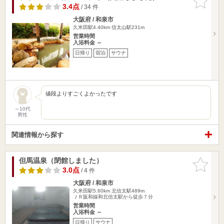
りに追加
3.4点
/ 34 件
大阪府 / 和泉市
久米田駅4.40km
信太山駅231m
営業時間
入浴料金 ～
日帰り
宿泊
サウナ
値段よりすごくよかったです
～10代
男性
関連情報から探す
但馬温泉（閉館しました）
お気に入
りに追加
3.0点
/ 4 件
大阪府 / 和泉市
久米田駅5.60km
北信太駅489m
ＪＲ阪和線和北信太駅から徒歩７分
営業時間
入浴料金 ～
日帰り
サウナ