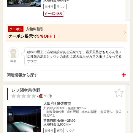
入浴料金 600円～
日帰り
サウナ
クーポンあり
入館料割引
クーポン
クーポン提示で
5％OFF！
建物の屋上に温泉施設がある温泉です。露天風呂はもちろん色々
な種類の湯船とサウナの正面に露天風呂がガラス張りになってる
サウナ…
匿名
関連情報から探す
レフ関空泉佐野
お気に入
りに追加
-点
/ 0 件
大阪府 / 泉佐野市
久米田駅10.18km
泉佐野駅60m
・南海電気鉄道「泉佐野駅」東出口隣接 ・泉佐野IC・泉佐
野北ICよ…
営業時間 6:00～25:00
入浴料金 1,000円～
日帰り
宿泊
サウナ