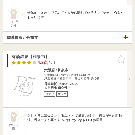
全体的にきれいで初めての人から慣れている人までたのしめると
おもいます
～10代
男性
関連情報から探す
有楽温泉【和泉市】
お気に入
りに追加
4.2点
/ 7 件
大阪府 / 和泉市
久米田駅3.27km
和泉府中駅309m
JR阪和線「和泉府中」駅より徒歩 約 5分
営業時間 14:00～23:00
入浴料金 600円～
日帰り
サウナ
久しぶりに出会えた！ 私にとって最高の銭湯！ 昔ながらの町銭
湯、番台に人が居て支払いはPayPayも OK! お風呂…
40代 女
性