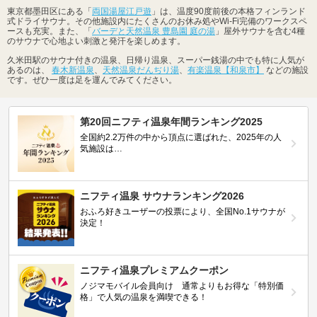
東京都墨田区にある「
両国湯屋江戸遊
」は、温度90度前後の本格フィンランド
式ドライサウナ。その他施設内にたくさんのお休み処やWi-Fi完備のワークスペ
ースも充実。また、「
バーデと天然温泉 豊島園 庭の湯
」屋外サウナを含む4種
のサウナで心地よい刺激と発汗を楽しめます。
久米田駅のサウナ付きの温泉、日帰り温泉、スーパー銭湯の中でも特に人気が
あるのは、
春木新温泉
、
天然温泉だんぢり湯
、
有楽温泉【和泉市】
などの施設
です。ぜひ一度は足を運んでみてください。
第20回ニフティ温泉年間ランキング2025
全国約2.2万件の中から頂点に選ばれた、2025年の人
気施設は…
ニフティ温泉 サウナランキング2026
おふろ好きユーザーの投票により、全国No.1サウナが
決定！
ニフティ温泉プレミアムクーポン
ノジマモバイル会員向け 通常よりもお得な「特別価
格」で人気の温泉を満喫できる！