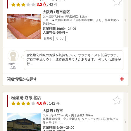
りに追加
3.2点
/ 43 件
大阪府 / 堺市南区
久米田駅7.98km
光明池駅2.31km
・車： ■ 阪和自動車道「岸和田和泉IC」より、北東方向へ
約15分…
営業時間 10:00～24:00
入浴料金 800円～
日帰り
サウナ
含鉄塩化物泉のお湯が気持ちいい。サウナもミスト低温サウナ、
アロマ中温サウナ、遠赤高温サウナがあります。 何よりも清掃が
行…
50代～
女性
関連情報から探す
極楽湯 堺泉北店
お気に入
りに追加
4.0点
/ 142 件
大阪府 / 堺市
久米田駅8.76km
栂・美木多駅1.28km
泉北高速鉄道 泉ヶ丘駅より タクシーで約10分/南海バス
鉢ヶ峯行き「…
営業時間 9:00～26:00