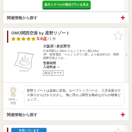
楽天トラベルの宿泊プランを見る
関連情報から探す
OMO関西空港 by 星野リゾート
お気に入
りに追加
5.0点
/ 1 件
大阪府 / 泉佐野市
久米田駅11.39km
りんくうタウン駅118m
JR・南海電鉄「りんくうタウン駅」より徒歩約1分、関西
国際空港よりお…
営業時間
入浴料金 ～
宿泊
サウナ
星野リゾートは温泉に本気。ルーフトップバーと、三方全面ガラ
ス張りからひかりがさし、海に浮かぶ関空を眺めながらの朝食ビ
ュッフ…
50代～
女性
関連情報から探す
お気に入
今空いています