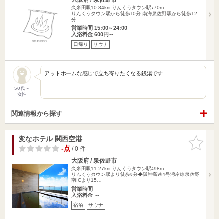
久米田駅10.84km
りんくうタウン駅770m
りんくうタウン駅から徒歩10分 南海泉佐野駅から徒歩12
分
営業時間 15:00～24:00
入浴料金 600円～
日帰り
サウナ
アットホームな感じで立ち寄りたくなる銭湯です
50代～
女性
関連情報から探す
変なホテル 関西空港
お気に入
りに追加
-点
/ 0 件
大阪府 / 泉佐野市
久米田駅11.27km
りんくうタウン駅498m
りんくうタウン駅より徒歩9分◆阪神高速4号湾岸線泉佐野
南ICより15…
営業時間
入浴料金 ～
宿泊
サウナ