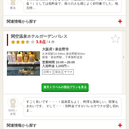
金！）としては低料金で、係りの人も感じよく好印象でした。地
元特…
匿名
関連情報から探す
関空温泉ホテルガーデンパレス
お気に入
りに追加
3.8点
/ 4 件
大阪府 / 泉佐野市
久米田駅10.69km
泉佐野駅904m
南海「泉佐野駅」下車無料送迎
営業時間 15:00～26:00
入浴料金 1,100円～
日帰り
宿泊
サウナ
楽天トラベルの宿泊プランを見る
すごく良いです・・・！温泉質もよく、料理も美味しい。部屋も
きれいです。 そして・・・別料金ですがバレルサウナが貸し切れ
ま…
50代～
女性
関連情報から探す