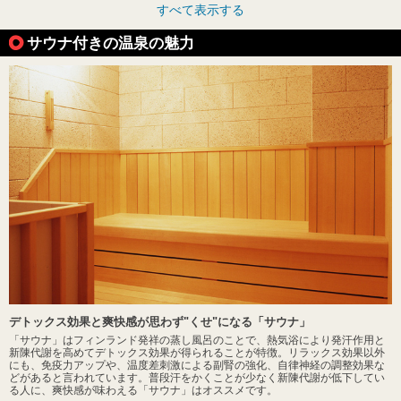
すべて表示する
サウナ付きの温泉の魅力
デトックス効果と爽快感が思わず"くせ"になる「サウナ」
「サウナ」はフィンランド発祥の蒸し風呂のことで、熱気浴により発汗作用と
新陳代謝を高めてデトックス効果が得られることが特徴。リラックス効果以外
にも、免疫力アップや、温度差刺激による副腎の強化、自律神経の調整効果な
どがあると言われています。普段汗をかくことが少なく新陳代謝が低下してい
る人に、爽快感が味わえる「サウナ」はオススメです。