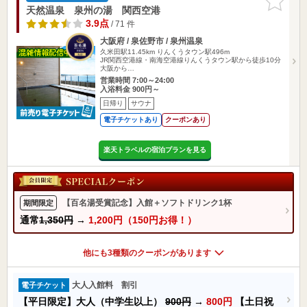
りに追加
天然温泉 泉州の湯 関西空港
3.9点
/ 71 件
大阪府 / 泉佐野市 / 泉州温泉
久米田駅11.45km
りんくうタウン駅496m
JR関西空港線・南海空港線りんくうタウン駅から徒歩10分
大阪から…
営業時間 7:00～24:00
入浴料金 900円～
日帰り
サウナ
電子チケットあり
クーポンあり
楽天トラベルの宿泊プランを見る
【百名湯受賞記念】入館＋ソフトドリンク1杯
期間限定
通常
1,350円
→
1,200円（150円お得！）
他にも3種類のクーポンがあります
大人入館料 割引
電子チケット
【平日限定】大人（中学生以上）
900円
→
800円
【土日祝