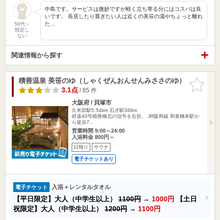
中島です。サービスは微妙ですが軽く立ち寄る分にはコスパは良
いです。 長居したり寛ぎたい人は近くの美笹の湯やちょっと離れ
た…
50代～
指定し
ない
関連情報から探す
積善温泉 美笹のゆ（しゃくぜんおんせんみささのゆ）
お気に入
りに追加
3.1点
/ 85 件
大阪府 / 貝塚市
久米田駅5.54km
石才駅388m
府道40号積善橋北の信号を右折。 JR阪和線 和泉橋本駅か
ら徒歩7…
営業時間 9:00～24:00
入浴料金 800円～
日帰り
サウナ
電子チケットあり
入浴＋レンタルタオル
電子チケット
【平日限定】大人（中学生以上）
1100円
→
1000円
【土日
祝限定】大人（中学生以上）
1200円
→
1100円