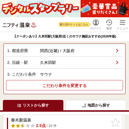
購入済チケットはこちら
ログイン
履歴
メニュー
【クーポンあり】久米田駅(大阪府)近くのサウナ施設おすすめ(2026年版)
1. 都道府県
関西(近畿) / 大阪府
2. 沿線・駅
久米田駅
3. こだわり条件
サウナ
こだわり条件を変更する
リストから探す
地図から探す
春木新温泉
お気に入
りに追加
2.5点
/ 10 件