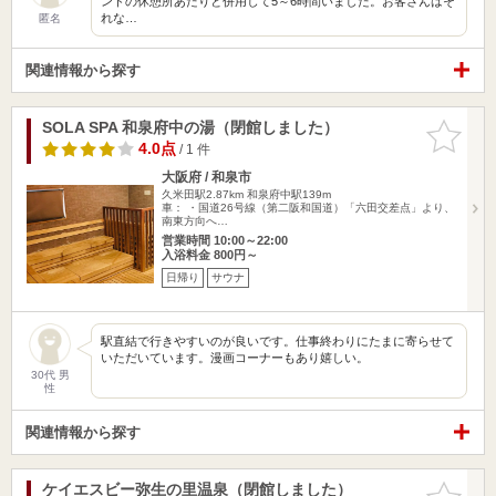
ンドの休憩所あたりと併用して5～6時間いました。お客さんはそ
れな…
匿名
関連情報から探す
SOLA SPA 和泉府中の湯（閉館しました）
お気に入
りに追加
4.0点
/ 1 件
大阪府 / 和泉市
久米田駅2.87km
和泉府中駅139m
車： ・国道26号線（第二阪和国道）「六田交差点」より、
南東方向へ…
営業時間 10:00～22:00
入浴料金 800円～
日帰り
サウナ
駅直結で行きやすいのが良いです。仕事終わりにたまに寄らせて
いただいています。漫画コーナーもあり嬉しい。
30代 男
性
関連情報から探す
ケイエスビー弥生の里温泉（閉館しました）
お気に入