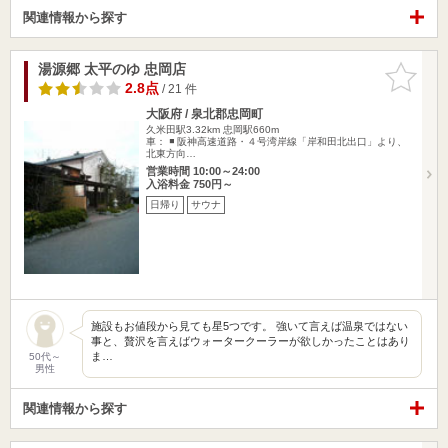
関連情報から探す
湯源郷 太平のゆ 忠岡店
お気に入
りに追加
2.8点
/ 21 件
大阪府 / 泉北郡忠岡町
久米田駅3.32km
忠岡駅660m
車： ◾️ 阪神高速道路・４号湾岸線「岸和田北出口」より、
北東方向…
営業時間 10:00～24:00
入浴料金 750円～
日帰り
サウナ
施設もお値段から見ても星5つです。 強いて言えば温泉ではない
事と、贅沢を言えばウォータークーラーが欲しかったことはあり
ま…
50代～
男性
関連情報から探す