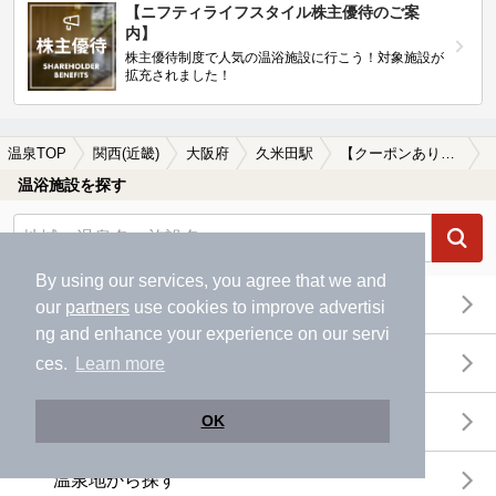
【ニフティライフスタイル株主優待のご案
内】
株主優待制度で人気の温浴施設に行こう！対象施設が
拡充されました！
温泉TOP
関西(近畿)
大阪府
久米田駅
【クーポンあり】久米田駅近くのサウナ施設おすすめ(2026年版)
温浴施設を探す
By using our services, you agree that we and
エリアから探す
our
partners
use cookies to improve advertisi
ng and enhance your experience on our servi
地図から探す
ces.
Learn more
特徴から探す
OK
温泉地から探す