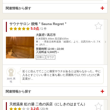
関連情報から探す
サウナサロン 後悔＂Sauna Regret＂
お気に入
りに追加
5.0点
/ 1 件
大阪府 / 高石市
久米田駅6.46km
高石駅435m
車： ・堺泉北有料道路「綾園IC」より、北西方向へ０.７K
m（約５…
営業時間 12:00～22:00
入浴料金 5,500円～
日帰り
サウナ
近くに住んでてここに個室サウナがあるとは知らなかった。中に
入るとすごくいい香りと落ち着いた雰囲気で1人で行ったけど満
足度が…
30代 男
性
関連情報から探す
天然温泉 虹の湯 二色の浜店（にしきのはまてん）
お気に入
りに追加
3.2点
/ 23 件