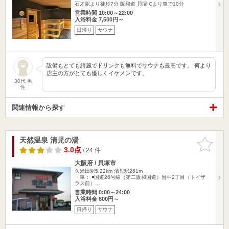
石才駅より徒歩7分 阪和道 貝塚ICより車で10分
営業時間 10:00～22:00
入浴料金 7,500円～
日帰り
サウナ
設備もとても綺麗でドリンクも無料でサウナも最高です。 何より
店主の方がとても優しくイケメンです。
30代 男
性
関連情報から探す
天然温泉 清児の湯
お気に入
りに追加
3.0点
/ 24 件
大阪府 / 貝塚市
久米田駅5.22km
清児駅261m
・車： ◾️国道26号線（第二阪和国道）畠中2丁目（トイザ
ラス前）…
営業時間 0:00～24:00
入浴料金 600円～
日帰り
サウナ