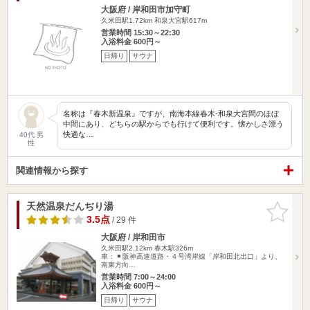
大阪府 / 岸和田市加守町
久米田駅1.72km
和泉大宮駅617m
営業時間 15:30～22:30
入浴料金 600円～
日帰り
サウナ
名称は『春木新温泉』ですが、南海本線春木-和泉大宮間のほぼ
中間にあり、どちらの駅からでも行けて便利です。懐かしさ漂う
快適な…
40代 男
性
関連情報から探す
天然温泉だんぢり湯
お気に入
りに追加
3.5点
/ 29 件
大阪府 / 岸和田市
久米田駅2.12km
春木駅326m
車： ◾️ 阪神高速道路・４号湾岸線「岸和田北出口」より、
南東方向…
営業時間 7:00～24:00
入浴料金 600円～
日帰り
サウナ