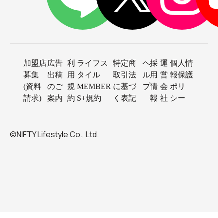
加盟店
広告
利
ライフス
特定商
ヘ
採
運
個人情
募集
出稿
用
タイル
取引法
ル
用
営
報保護
(資料
のご
規
MEMBER
に基づ
プ
情
会
ポリ
請求)
案内
約
S+規約
く表記
報
社
シー
©NIFTY Lifestyle Co., Ltd.