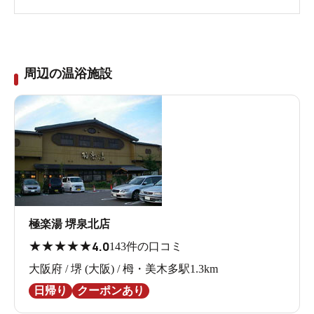
周辺の温浴施設
極楽湯 堺泉北店
★
★
★
★
★
4.0
143件の口コミ
大阪府 / 堺 (大阪) / 栂・美木多駅1.3km
日帰り
クーポンあり