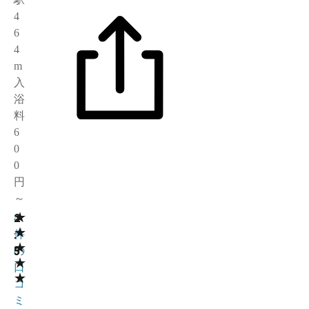
4
6
4
m
入
浴
料
6
0
0
円
～
★
2
4
★
.
件
★
5
の
★
口
★
コ
ミ