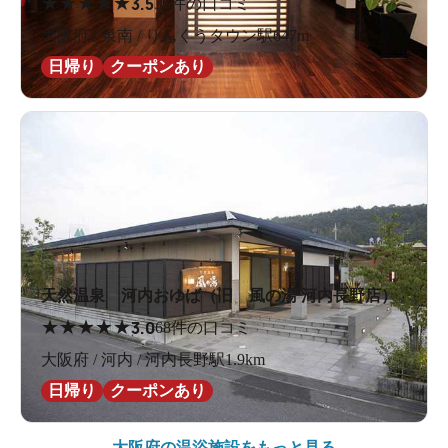
★
★
★
★
★
3.5
33件の口コミ
大阪府 / 泉南 / りんくうタウン駅647m
日帰り
クーポンあり
天然温泉 河内おゆば（旧 風の湯 河内長野店）
★
★
★
★
★
3.0
68件の口コミ
大阪府 / 河内 / 河内長野駅1.9km
日帰り
クーポンあり
大阪府の
温浴施設をもっと見る