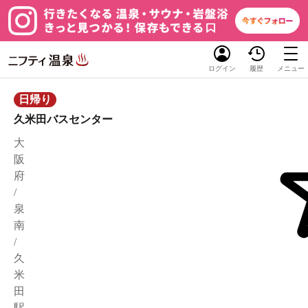
ログイン
履歴
メニュー
日帰り
久米田バスセンター
大
阪
府
/
泉
南
/
久
米
田
駅