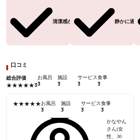
清潔感がある
静かに過ご
口コミ
お風呂
施設
サービス
食事
総合評価
3
3
3
3
3
★
★
★
★
★
★
★
★
★
★
お風呂
施設
サービス
食事
3
3
3
3
かなやん
さん(
女
性
、
30