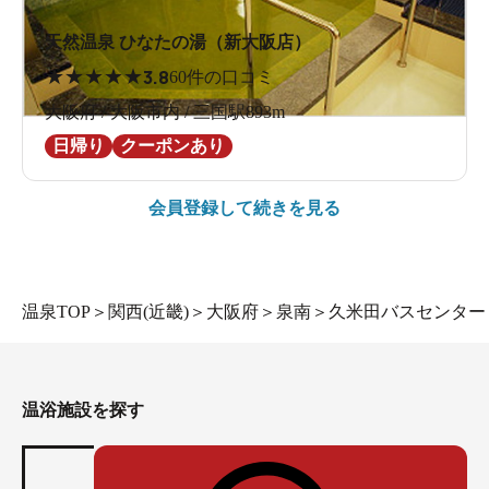
天然温泉 ひなたの湯（新大阪店）
★
★
★
★
★
3.8
60件の口コミ
大阪府 / 大阪市内 / 三国駅893m
日帰り
クーポンあり
会員登録して続きを見る
温泉TOP
＞
関西(近畿)
＞
大阪府
＞
泉南
＞
久米田バスセンター
温浴施設を探す