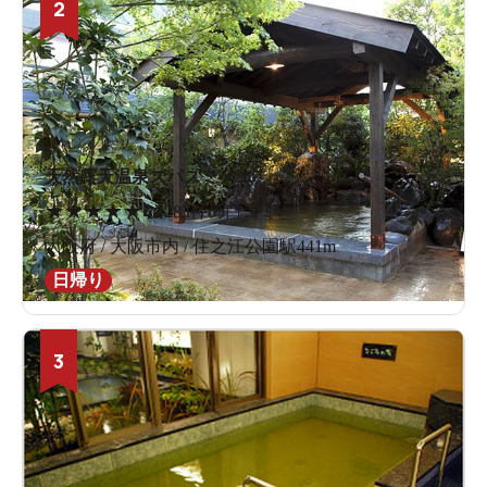
2
天然露天温泉スパスミノエ
★
★
★
★
★
4.1
283件の口コミ
大阪府 / 大阪市内 / 住之江公園駅441m
日帰り
3