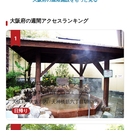
大阪府の週間アクセスランキング
1
天然温泉 なにわの湯
★
★
★
★
★
3.3
112件の口コミ
大阪府 / 大阪市内 / 天神橋筋六丁目駅626m
日帰り