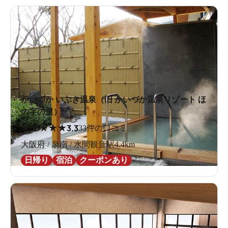
かいづか いぶき温泉（旧 かいづか温泉リゾート ほ
の字の里）
★
★
★
★
★
3.3
33件の口コミ
大阪府 / 泉南 / 水間観音駅4.4km
日帰り
宿泊
クーポンあり