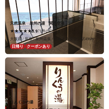
天然温泉 泉州の湯 関西空港
★
★
★
★
★
3.9
71件の口コミ
大阪府 / 泉南 / 泉州温泉 / りんくうタウン駅496m
日帰り
クーポンあり
りんくうの湯