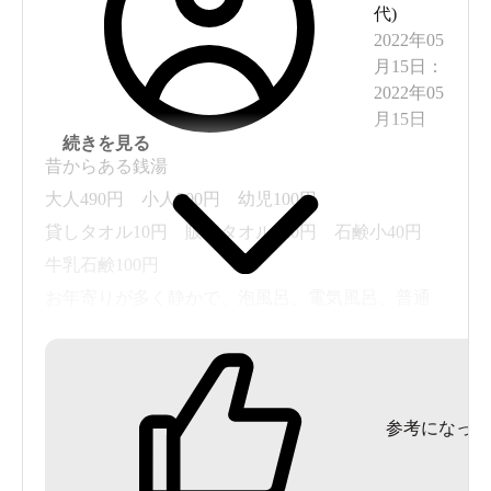
代
)
2022年05
月15日
：
2022年05
月15日
続きを見る
昔からある銭湯
大人490円 小人200円 幼児100円
貸しタオル10円 販売タオル220円 石鹸小40円
牛乳石鹸100円
お年寄りが多く静かで、泡風呂、電気風呂、普通
の風呂、深風呂の小さめ4つだが、天井が高いので
開放的ではある。
番台から異性の脱衣場の手前側が見えるので、番
参考になった
台付近で着替えるのはおすすめしない。可もなく
不可もなく普通の銭湯