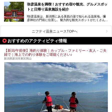
街に再び笑顔と賑わいを取り戻し、新たなランドマークとし
なお、宿泊した温泉は日帰り入浴もできる秘湯「越後田中温
弥彦温泉を満喫！おすすめ宿や観光、グルメスポッ
て地域活性化を目指します。
泉 しなの荘」です。こちらについても詳しく紹介します。
トと日帰り温泉施設を紹介
サウナ室のテーマは「海賊船」‥⁉ ユニークなサウナ室を
含む３つのポイントをご紹介！
───
f弥彦温泉は、新潟県にある美肌の湯で知られる温泉地。彌
彦神社の門前に位置し、魅力的な観光スポットがたくさんあ
提供元：一般社団法人 雪国観光舎【PR】
ります。
この記事は一般社団法人 雪国観光舎のPRレポート記事で
この記事では、弥彦温泉の宿泊に最適なおすすめ宿や、日帰
ニフティ温泉ニュースTOPへ
す。
り施設、グルメスポット、弥彦の自然を堪能できる観光スポ
ットをご紹介します。初めての弥彦温泉旅行を計画している
おすすめのアクティビティ情報
方に向けて、弥彦温泉の魅力を存分にお伝えしますので、ぜ
ひ参考にしてみてくださいね！
【新潟/午前便】海釣り体験｜カップル・ファミリー・友人・ご夫
婦で｜海上での釣り体験をご堪能ください♪
新潟県新潟市東区岡山