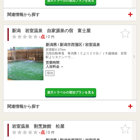
楽天トラベルの宿泊プランを見る
関連情報から探す
新潟 岩室温泉 自家源泉の宿 富士屋
お気に入
りに追加
-点
/ 0 件
新潟県 / 新潟市西蒲区 / 岩室温泉
岩室駅4.07km
北陸自動車道 巻潟東ＩＣより２０分／ＪＲ越後線 岩室
駅よりタクシーで…
営業時間
入浴料金 ～
宿泊
楽天トラベルの宿泊プランを見る
関連情報から探す
岩室温泉 割烹旅館 松屋
お気に入
りに追加
-点
/ 0 件