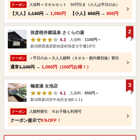
入浴料＋タオルセット 50円引き（小人は平日のみ）
クーポン
【大人】
1,130円
→
1,080円
【小人】
650円
→
600円
2
弥彦桜井郷温泉 さくらの湯
4.3
入浴料：
1100円～
新潟県西蒲原郡弥彦村弥彦大字麓1970
＜平日のみ＞大人入館料（タオル・館内着別途）割引
クーポン
通常
1,100円
→
1,000円（100円お得！）
3
極楽湯 女池店
4.1
入浴料：
850円～
新潟県新潟市中央区女池6-1-11
入館料割引 ※お子様も利用可
クーポン
クーポン提示で
5％OFF！