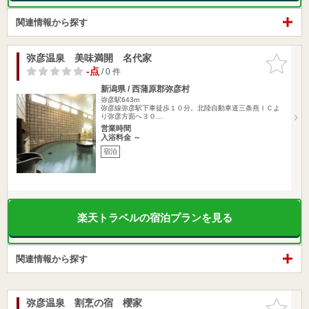
関連情報から探す
弥彦温泉 美味満開 名代家
お気に入
りに追加
-点
/ 0 件
新潟県 / 西蒲原郡弥彦村
弥彦駅643m
弥彦線弥彦駅下車徒歩１０分。北陸自動車道三条燕ＩＣよ
り弥彦方面へ３０…
営業時間
入浴料金 ～
宿泊
楽天トラベルの宿泊プランを見る
関連情報から探す
弥彦温泉 割烹の宿 櫻家
お気に入