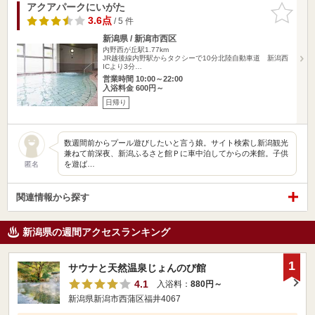
アクアパークにいがた
お気に入
りに追加
3.6点
/ 5 件
新潟県 / 新潟市西区
内野西が丘駅1.77km
JR越後線内野駅からタクシーで10分北陸自動車道 新潟西
ICより3分…
営業時間 10:00～22:00
入浴料金 600円～
日帰り
数週間前からプール遊びしたいと言う娘。サイト検索し新潟観光
兼ねて前深夜、新潟ふるさと館Ｐに車中泊してからの来館。子供
を遊ば…
匿名
関連情報から探す
新潟県の週間アクセスランキング
1
サウナと天然温泉じょんのび館
4.1
入浴料：
880円～
新潟県新潟市西蒲区福井4067