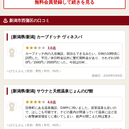
無料会員登録して続きを見る
新潟市西蒲区の口コミ
[新潟県/新潟] カーブドッチ ヴィネスパ
3.0点
カーブドッチ内の入浴施設。宿泊もできるみたい。GWの10時頃に
訪問した。平日／休日料金以外に繁忙期料金があり、それぞれ100
0円／1500円／2000円だった。今回はGW…
へびどんさん
| 性別：男性 | 年代：50代～
投稿日：2026年5月6日
[新潟県/新潟] サウナと天然温泉じょんのび館
4.0点
旧巻町にある温泉施設。GW中に伺いました。岩室温泉も近いの
で、はしごも可能です。ナビの案内が間違っていて温泉にほど近
い射撃練習場近くに着いてしまい、銃声が聞こえた時は驚き…
へびどんさん
| 性別：男性 | 年代：50代～