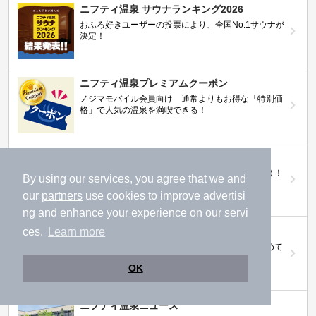
ニフティ温泉 サウナランキング2026
おふろ好きユーザーの投票により、全国No.1サウナが
決定！
ニフティ温泉プレミアムクーポン
ノジマモバイル会員向け 通常よりもお得な「特別価
格」で人気の温泉を満喫できる！
【ニフティ温泉 百名湯2026】
行ってみたい施設に投票してプレゼントを当てよう！
By using our services, you agree that we and
（全10回開催 / 合計260名様）
our
partners
use cookies to improve advertisi
ng and enhance your experience on our servi
岩盤浴特集
ces.
Learn more
日本全国の岩盤浴情報だけをピックアップ。まとめて
検索！
OK
ニフティ温泉ニュース