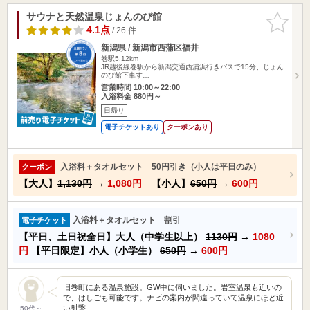
サウナと天然温泉じょんのび館
お気に入
りに追加
4.1点
/ 26 件
新潟県 / 新潟市西蒲区福井
巻駅5.12km
JR越後線巻駅から新潟交通西浦浜行きバスで15分、じょん
のび館下車す…
営業時間 10:00～22:00
入浴料金 880円～
日帰り
電子チケットあり
クーポンあり
入浴料＋タオルセット 50円引き（小人は平日のみ）
クーポン
【大人】
1,130円
→
1,080円
【小人】
650円
→
600円
入浴料＋タオルセット 割引
電子チケット
【平日、土日祝全日】大人（中学生以上）
1130円
→
1080
円
【平日限定】小人（小学生）
650円
→
600円
旧巻町にある温泉施設。GW中に伺いました。岩室温泉も近いの
で、はしごも可能です。ナビの案内が間違っていて温泉にほど近
い射撃…
50代～