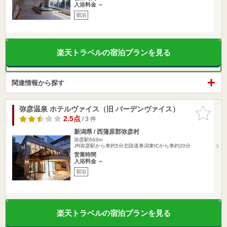
入浴料金 ～
宿泊
楽天トラベルの宿泊プランを見る
関連情報から探す
弥彦温泉 ホテルヴァイス（旧 バーデンヴァイス）
お気に入
りに追加
2.5点
/ 3 件
新潟県 / 西蒲原郡弥彦村
弥彦駅693m
JR弥彦駅から車約5分北陸道巻潟東ICから車約20分
営業時間
入浴料金 ～
宿泊
楽天トラベルの宿泊プランを見る