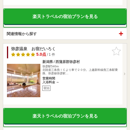
楽天トラベルの宿泊プランを見る
関連情報から探す
弥彦温泉 お宿だいろく
お気に入
りに追加
5.0点
/ 1 件
新潟県 / 西蒲原郡弥彦村
弥彦駅540m
北陸道三条燕ＩＣより車で２０分。上越新幹線燕三条駅乗
換、弥彦線弥彦駅…
営業時間
入浴料金 ～
宿泊
楽天トラベルの宿泊プランを見る