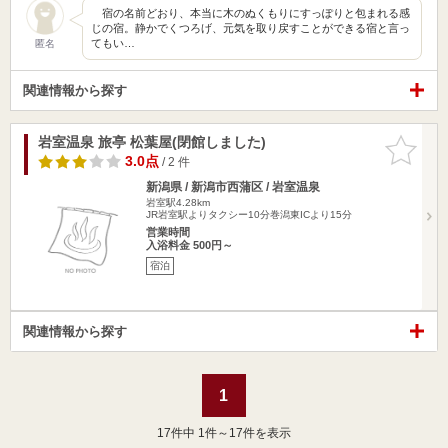
宿の名前どおり、本当に木のぬくもりにすっぽりと包まれる感
じの宿。静かでくつろげ、元気を取り戻すことができる宿と言っ
てもい…
匿名
関連情報から探す
岩室温泉 旅亭 松葉屋(閉館しました)
お気に入
りに追加
3.0点
/ 2 件
新潟県 / 新潟市西蒲区 / 岩室温泉
岩室駅4.28km
JR岩室駅よりタクシー10分巻潟東ICより15分
営業時間
入浴料金 500円～
宿泊
関連情報から探す
1
17
件中 1件～17件を表示