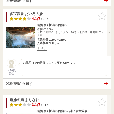
関連情報から探す
多宝温泉 だいろの湯
お気に入
りに追加
4.1点
/ 34 件
新潟県 / 新潟市西蒲区
弥彦駅3.26km
・JR「岩室駅」よりタクシー10分 ・北陸道「巻潟東I.C.」
より…
営業時間 10:00～21:00
入浴料金 900円～
日帰り
お風呂はその天候によって変わるからいい
～10代
男性
関連情報から探す
遊雁の湯 よりなれ
お気に入
りに追加
3.1点
/ 11 件
新潟県 / 新潟市西蒲区石瀬 / 岩室温泉