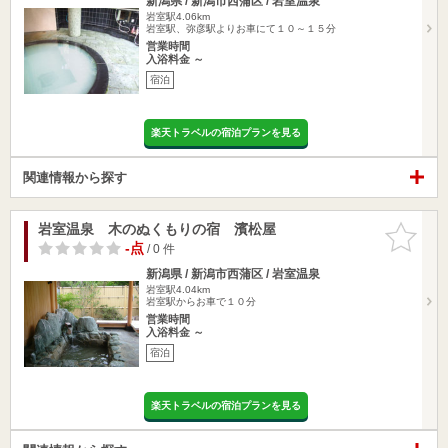
新潟県 / 新潟市西蒲区 / 岩室温泉
岩室駅4.06km
岩室駅、弥彦駅よりお車にて１０～１５分
営業時間
入浴料金 ～
宿泊
楽天トラベルの宿泊プランを見る
関連情報から探す
岩室温泉 木のぬくもりの宿 濱松屋
お気に入
りに追加
-点
/ 0 件
新潟県 / 新潟市西蒲区 / 岩室温泉
岩室駅4.04km
岩室駅からお車で１０分
営業時間
入浴料金 ～
宿泊
楽天トラベルの宿泊プランを見る