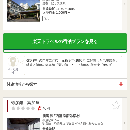
弥彦駅690m
最寄り駅：弥彦駅
営業時間 11:30～15:00
入浴料金 1,000円～
宿泊
楽天トラベルの宿泊プランを見る
弥彦神社の門前に佇む、元禄９年(1696年)に開業した老舗旅館。
鉄筋８階建の客室棟「夢の館」と、７階建の宴会棟「華の館」…
40代 男
性
関連情報から探す
弥彦館 冥加屋
お気に入
りに追加
-点
/ 0 件
新潟県 / 西蒲原郡弥彦村
弥彦駅640m
弥彦線 弥彦駅より弥彦神社方面へ徒歩１０分
営業時間