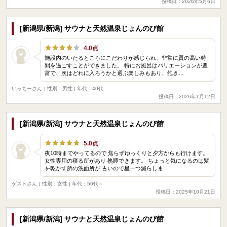
投稿日：2026年5月6日
[新潟県/新潟] サウナと天然温泉じょんのび館
4.0点
​施設内のいたるところにこだわりが感じられ、非常に質の高い時
間を過ごすことができました。 ​特にお風呂はバリエーションが豊
富で、次はどれに入ろうかと選ぶ楽しみもあり、飽き…
いっちーさん
| 性別：男性 | 年代：40代
投稿日：2026年1月12日
[新潟県/新潟] サウナと天然温泉じょんのび館
5.0点
夜10時までやってるので 焦らずゆっくりと夕方からも行けます。
女性専用の寝る所があり 熟睡できます。 ちょっと気になるのは髪
を乾かす所の洗面所が 古いので星一つ減らしま…
ゲストさん
| 性別：女性 | 年代：50代～
投稿日：2025年10月21日
[新潟県/新潟] サウナと天然温泉じょんのび館