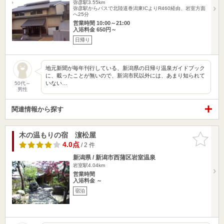
弥彦駅3.55km
弥彦駅からバスで北陸道巻潟東ICよりR460経由、岩室方面
へ25分
営業時間 10:00～21:00
入浴料金 650円～
日帰り
地元新聞が毎年刊行している、新潟県の日帰り温泉ガイドブック
に、載ったことが無いので、新潟市民以外には、あまり知られて
いない…
50代～
男性
関連情報から探す
木の温もりの宿 濵松屋
お気に入
りに追加
4.0点
/ 2 件
新潟県 / 新潟市西蒲区岩室温泉
岩室駅4.04km
営業時間
入浴料金 ～
宿泊