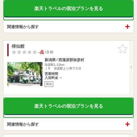
楽天トラベルの宿泊プランを見る
関連情報から探す
得仙館
お気に入
りに追加
-点
/ 0 件
新潟県 / 西蒲原郡弥彦村
弥彦駅1.22km
ＪＲ 弥彦駅より車で５分
営業時間
入浴料金 ～
宿泊
楽天トラベルの宿泊プランを見る
関連情報から探す