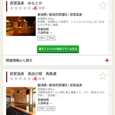
岩室温泉 ゆもとや
お気に入
りに追加
-点
/ 0 件
新潟県 / 新潟市西蒲区 / 岩室温泉
岩室駅4.32km
岩室駅、弥彦駅より送迎可。シャトルバスではございませ
んので予めご連絡…
営業時間
入浴料金 ～
日帰り
宿泊
楽天トラベルの宿泊プランを見る
関連情報から探す
岩室温泉 高志の宿 高島屋
お気に入
りに追加
-点
/ 0 件
新潟県 / 新潟市西蒲区 / 岩室温泉
岩室駅4.08km
【無料送迎サービス有】燕三条駅１４：４０（前日までの
予約）・岩室駅・…
営業時間
入浴料金 ～
日帰り
宿泊