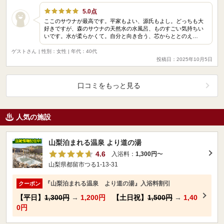
5.0点
ここのサウナが最高です。平家もよい、源氏もよし。どっちも大
好きですが、森のサウナの天然水の水風呂、ものすごい気持ちい
いです。水が柔らかくて。自分と向き合う、芯からととのえ…
ゲストさん
| 性別：女性 | 年代：40代
投稿日：2025年10月5日
口コミをもっと見る
人気の施設
山梨泊まれる温泉 より道の湯
4.6
入浴料：
1,300円
〜
山梨県都留市つる1-13-31
『山梨泊まれる温泉 より道の湯』入浴料割引
クーポン
【平日】
1,300円
→
1,200円
【土日祝】
1,500円
→
1,40
0円