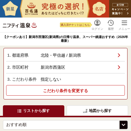
購入済チケットはこちら
ログイン
履歴
メニュー
【クーポンあり】新潟市西蒲区(新潟県)の日帰り温泉、スーパー銭湯おすすめ（2026年
最新）
1. 都道府県
北陸・甲信越 / 新潟県
2. 市区町村
新潟市西蒲区
3. こだわり条件
指定しない
こだわり条件を変更する
リストから探す
地図から探す