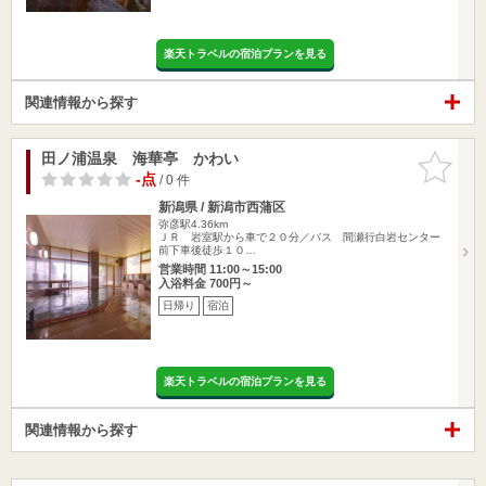
楽天トラベルの宿泊プランを見る
関連情報から探す
田ノ浦温泉 海華亭 かわい
お気に入
りに追加
-点
/ 0 件
新潟県 / 新潟市西蒲区
弥彦駅4.36km
ＪＲ 岩室駅から車で２０分／バス 間瀬行白岩センター
前下車後徒歩１０…
営業時間 11:00～15:00
入浴料金 700円～
日帰り
宿泊
楽天トラベルの宿泊プランを見る
関連情報から探す