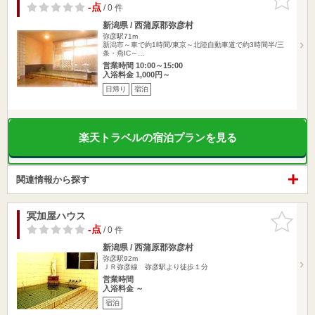
りに追加
-点
/ 0 件
新潟県 / 西蒲原郡弥彦村
弥彦駅71m
新潟市～車で約1時間/東京～北陸自動車道で約3時間半/三
条・燕IC～…
営業時間 10:00～15:00
入浴料金 1,000円～
日帰り
宿泊
楽天トラベルの宿泊プランを見る
関連情報から探す
冥加屋ハウス
お気に入
りに追加
-点
/ 0 件
新潟県 / 西蒲原郡弥彦村
弥彦駅92m
ＪＲ弥彦線 弥彦駅より徒歩１分
営業時間
入浴料金 ～
宿泊