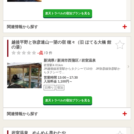
楽天トラベルの宿泊プランを見る
関連情報から探す
越後平野と弥彦連山一望の宿 穂々（旧 ほてる大橋 館
お気に入
の湯）
りに追加
-点
/ 0 件
新潟県 / 新潟市西蒲区 / 岩室温泉
岩室駅4.01km
JR越後線岩室駅からタクシーで10分 JR弥彦線弥彦駅か
らタクシーで…
営業時間 13:00～17:30
入浴料金 1,100円～
日帰り
宿泊
楽天トラベルの宿泊プランを見る
関連情報から探す
岩室温泉 めんめん亭わたや
お気に入