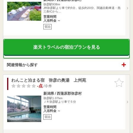
弥彦駅938m
JR弥彦駅より車で約5分、徒歩約20分、関越自動車道・燕
三条ICから…
営業時間
入浴料金 ～
宿泊
楽天トラベルの宿泊プランを見る
関連情報から探す
わんこと泊まる宿 弥彦の奥湯 上州苑
お気に入
りに追加
-点
/ 0 件
新潟県 / 西蒲原郡弥彦村
弥彦駅1.07km
ＪＲ弥彦駅より車で５分
営業時間
入浴料金 ～
宿泊