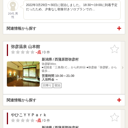
2022年3月29日〜30日に宿泊しました。 18:30〜19:00に到着予定
だったため、夕食なし朝食付きソロプランでの…
20代 男
性
関連情報から探す
弥彦温泉 山本館
お気に入
りに追加
-点
/ 0 件
新潟県 / 西蒲原郡弥彦村
弥彦駅99m
■北陸道「三条燕I.C.」から約30分 ■弥彦線「弥彦駅」から
徒歩…
営業時間 10:30～21:30
入浴料金 ～
日帰り
宿泊
関連情報から探す
やひこＹＹＰａｒｋ
お気に入
りに追加
-点
/ 0 件
新潟県 / 西蒲原郡弥彦村