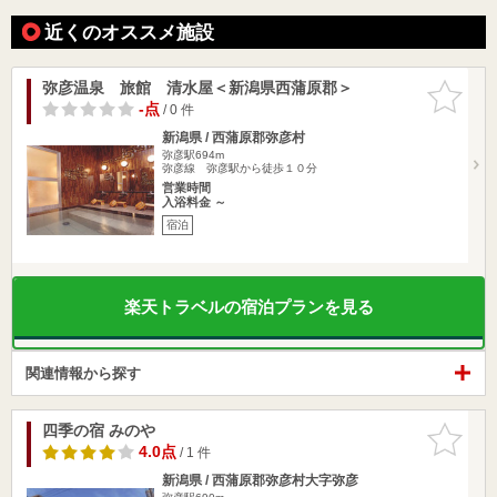
近くのオススメ施設
弥彦温泉 旅館 清水屋＜新潟県西蒲原郡＞
お気に入
りに追加
-点
/ 0 件
新潟県 / 西蒲原郡弥彦村
弥彦駅694m
弥彦線 弥彦駅から徒歩１０分
営業時間
入浴料金 ～
宿泊
楽天トラベルの宿泊プランを見る
関連情報から探す
四季の宿 みのや
お気に入
りに追加
4.0点
/ 1 件
新潟県 / 西蒲原郡弥彦村大字弥彦