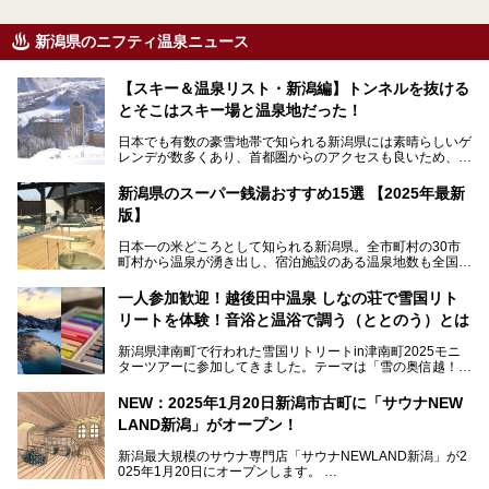
新潟県のニフティ温泉ニュース
【スキー＆温泉リスト・新潟編】トンネルを抜ける
とそこはスキー場と温泉地だった！
日本でも有数の豪雪地帯で知られる新潟県には素晴らしいゲ
レンデが数多くあり、首都圏からのアクセスも良いため、関
東のスキーヤー＆スノーボーダー御用達となっています。ま
た全域にわたって月岡、赤倉、松之山、燕、妙高、岩室など
新潟県のスーパー銭湯おすすめ15選 【2025年最新
など、古くは文豪にも愛された歴史ある老舗温泉地が多いこ
版】
とで知られています。
今回はスキーヤーやスノーボーダーの“滑り疲れ”を癒やすた
日本一の米どころとして知られる新潟県。全市町村の30市
めに訪れたい、新潟県内にあるスキー場そばの温泉地をまと
町村から温泉が湧き出し、宿泊施設のある温泉地数も全国有
めました。
数で、魅力的な温泉がいっぱいの県でもあります。日帰りで
アフタースキーは温泉で決まりですね！
温泉が利用ができる宿泊施設も多く、スーパー銭湯も多彩な
一人参加歓迎！越後田中温泉 しなの荘で雪国リト
サービスを提供する施設がいろいろ。
リートを体験！音浴と温浴で調う（ととのう）とは
観光やレジャーに温泉を組み合わせれば、旅はさらに充実し
ますね。今回は、新潟県でおすすめのスーパー銭湯をご紹介
新潟県津南町で行われた雪国リトリートin津南町2025モニ
します。
ターツアーに参加してきました。テーマは「雪の奥信越！音
浴と温浴で調うリトリート」。
NEW：2025年1月20日新潟市古町に「サウナNEW
温泉ライターとして「温浴」は頻繁に体験していますが、
LAND新潟」がオープン！
「音浴」とは果たしてどんな体験なのでしょう？とても気に
なります。
新潟最大規模のサウナ専門店「サウナNEWLAND新潟」が2
025年1月20日にオープンします。
古町はかつて港町として栄えていた日本海有数の花街。この