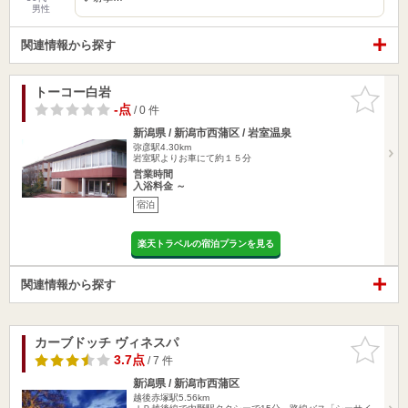
男性
関連情報から探す
トーコー白岩
お気に入
りに追加
-点
/ 0 件
新潟県 / 新潟市西蒲区 / 岩室温泉
弥彦駅4.30km
岩室駅よりお車にて約１５分
営業時間
入浴料金 ～
宿泊
楽天トラベルの宿泊プランを見る
関連情報から探す
カーブドッチ ヴィネスパ
お気に入
りに追加
3.7点
/ 7 件
新潟県 / 新潟市西蒲区
越後赤塚駅5.56km