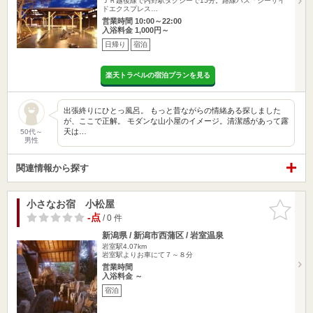
ＪＲ越後線で内野駅タクシーで15分。路線バス「シーサイ
ドエクスプレス…
営業時間 10:00～22:00
入浴料金 1,000円～
日帰り
宿泊
楽天トラベルの宿泊プランを見る
出張終りにひとっ風呂。 もっと昔ながらの情緒ある探しました
が、ここで正解。 モダンな山小屋のイメージ。清潔感があって露
天は…
50代～
男性
関連情報から探す
小さなお宿 小松屋
お気に入
りに追加
-点
/ 0 件
新潟県 / 新潟市西蒲区 / 岩室温泉
岩室駅4.07km
岩室駅よりお車にて７～８分
営業時間
入浴料金 ～
宿泊