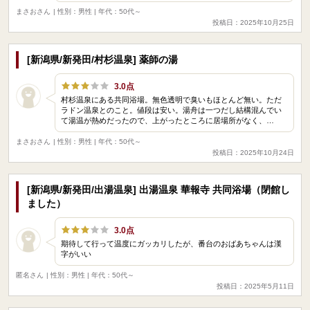
まさおさん
| 性別：男性 | 年代：50代～
投稿日：2025年10月25日
[新潟県/新発田/村杉温泉] 薬師の湯
3.0点
村杉温泉にある共同浴場。無色透明で臭いもほとんど無い。ただ
ラドン温泉とのこと。値段は安い。湯舟は一つだし結構混んでい
て湯温が熱めだったので、上がったところに居場所がなく、…
まさおさん
| 性別：男性 | 年代：50代～
投稿日：2025年10月24日
[新潟県/新発田/出湯温泉] 出湯温泉 華報寺 共同浴場（閉館し
ました）
3.0点
期待して行って温度にガッカリしたが、番台のおばあちゃんは漢
字がいい
匿名さん
| 性別：男性 | 年代：50代～
投稿日：2025年5月11日