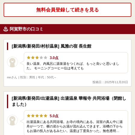
無料会員登録して続きを見る
阿賀野市の口コミ
[新潟県/新発田/村杉温泉] 風雅の宿 長生館
3.0点
良い温泉、内風呂に源泉湯をつくれば、もっと良いと思いまし
た。 モーニングコーヒー位は考えても
mnさん
| 性別：男性 | 年代：50代～
投稿日：2025年11月20日
[新潟県/新発田/出湯温泉] 出湯温泉 華報寺 共同浴場（閉館し
ました）
5.0点
出湯温泉にある共同浴場。お寺の境内にある。浴室の真ん中に湯
舟が一つで、横の岩からお湯が流れ込んできます。浴槽の下から
もお湯の投入があるみたい。温度は丁度良かった。無色透明…