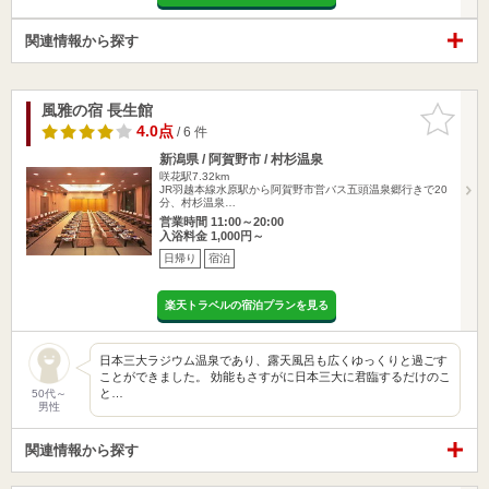
関連情報から探す
風雅の宿 長生館
お気に入
りに追加
4.0点
/ 6 件
新潟県 / 阿賀野市 / 村杉温泉
咲花駅7.32km
JR羽越本線水原駅から阿賀野市営バス五頭温泉郷行きで20
分、村杉温泉…
営業時間 11:00～20:00
入浴料金 1,000円～
日帰り
宿泊
楽天トラベルの宿泊プランを見る
日本三大ラジウム温泉であり、露天風呂も広くゆっくりと過ごす
ことができました。 効能もさすがに日本三大に君臨するだけのこ
と…
50代～
男性
関連情報から探す