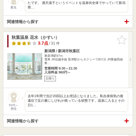
たです。 酒天湯子というイベントを温泉街全体でやっていて新潟
県…
匿名
関連情報から探す
秋葉温泉 花水（かすい）
お気に入
りに追加
3.7点
/ 31 件
新潟県 / 新潟市秋葉区
東新津駅97m
電車 JR信越本線 新津駅からタクシーで約7分 JR磐越西線
東…
営業時間 9:30～21:30
入浴料金 960円～
日帰り
去年1年間で合計20回以上お世話になりました。私自身病気の後
遺症で足の裏にしびれが残っている状態です。温泉に入るとその
日1…
50代～
男性
関連情報から探す