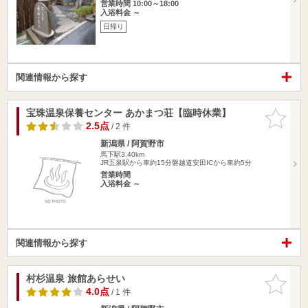
営業時間 10:00～18:00
入浴料金 ～
日帰り
関連情報から探す
宝珠温泉保養センター あかまつ荘【臨時休業】
お気に入
りに追加
2.5点
/ 2 件
新潟県 / 阿賀野市
馬下駅3.40km
JR五泉駅から車約15分磐越道安田ICから車約5分
営業時間
入浴料金 ～
関連情報から探す
村杉温泉 旅館あらせい
お気に入
りに追加
4.0点
/ 1 件