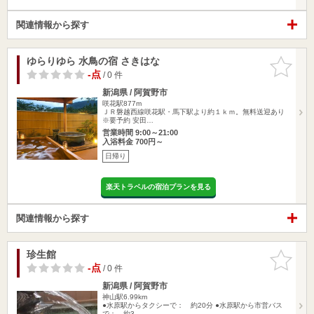
関連情報から探す
ゆらりゆら 水鳥の宿 さきはな
お気に入
りに追加
-点
/ 0 件
新潟県 / 阿賀野市
咲花駅877m
ＪＲ磐越西線咲花駅・馬下駅より約１ｋｍ。無料送迎あり
※要予約 安田…
営業時間 9:00～21:00
入浴料金 700円～
日帰り
楽天トラベルの宿泊プランを見る
関連情報から探す
珍生館
お気に入
りに追加
-点
/ 0 件
新潟県 / 阿賀野市
神山駅6.99km
●水原駅からタクシーで： 約20分 ●水原駅から市営バス
で： 約3…