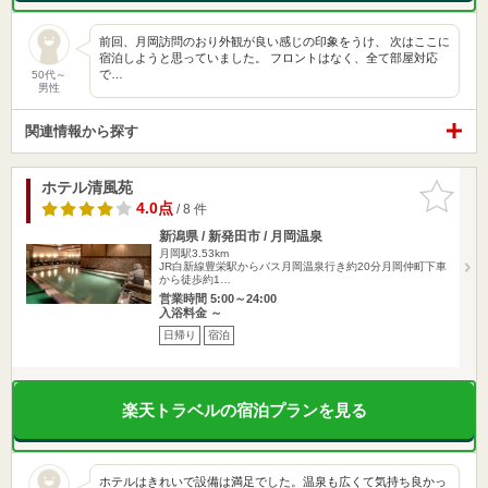
前回、月岡訪問のおり外観が良い感じの印象をうけ、 次はここに
宿泊しようと思っていました。 フロントはなく、全て部屋対応
で…
50代～
男性
関連情報から探す
ホテル清風苑
お気に入
りに追加
4.0点
/ 8 件
新潟県 / 新発田市 / 月岡温泉
月岡駅3.53km
JR白新線豊栄駅からバス月岡温泉行き約20分月岡仲町下車
から徒歩約1…
営業時間 5:00～24:00
入浴料金 ～
日帰り
宿泊
楽天トラベルの宿泊プランを見る
ホテルはきれいで設備は満足でした。温泉も広くて気持ち良かっ