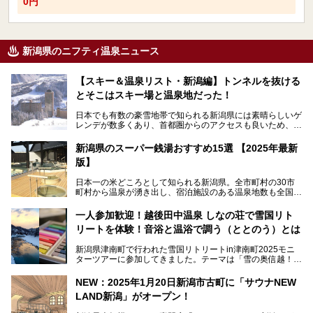
0円
新潟県のニフティ温泉ニュース
【スキー＆温泉リスト・新潟編】トンネルを抜ける
とそこはスキー場と温泉地だった！
日本でも有数の豪雪地帯で知られる新潟県には素晴らしいゲ
レンデが数多くあり、首都圏からのアクセスも良いため、関
東のスキーヤー＆スノーボーダー御用達となっています。ま
た全域にわたって月岡、赤倉、松之山、燕、妙高、岩室など
新潟県のスーパー銭湯おすすめ15選 【2025年最新
など、古くは文豪にも愛された歴史ある老舗温泉地が多いこ
版】
とで知られています。
今回はスキーヤーやスノーボーダーの“滑り疲れ”を癒やすた
日本一の米どころとして知られる新潟県。全市町村の30市
めに訪れたい、新潟県内にあるスキー場そばの温泉地をまと
町村から温泉が湧き出し、宿泊施設のある温泉地数も全国有
めました。
数で、魅力的な温泉がいっぱいの県でもあります。日帰りで
アフタースキーは温泉で決まりですね！
温泉が利用ができる宿泊施設も多く、スーパー銭湯も多彩な
一人参加歓迎！越後田中温泉 しなの荘で雪国リト
サービスを提供する施設がいろいろ。
リートを体験！音浴と温浴で調う（ととのう）とは
観光やレジャーに温泉を組み合わせれば、旅はさらに充実し
ますね。今回は、新潟県でおすすめのスーパー銭湯をご紹介
新潟県津南町で行われた雪国リトリートin津南町2025モニ
します。
ターツアーに参加してきました。テーマは「雪の奥信越！音
浴と温浴で調うリトリート」。
NEW：2025年1月20日新潟市古町に「サウナNEW
温泉ライターとして「温浴」は頻繁に体験していますが、
LAND新潟」がオープン！
「音浴」とは果たしてどんな体験なのでしょう？とても気に
なります。