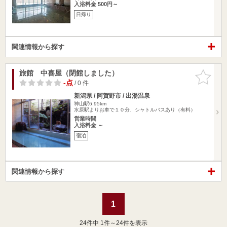
入浴料金 500円～
日帰り
関連情報から探す
旅館 中喜屋（閉館しました）
お気に入
りに追加
-点
/ 0 件
新潟県 / 阿賀野市 / 出湯温泉
神山駅6.95km
水原駅よりお車で１０分、シャトルバスあり（有料）
営業時間
入浴料金 ～
宿泊
関連情報から探す
1
24
件中 1件～24件を表示