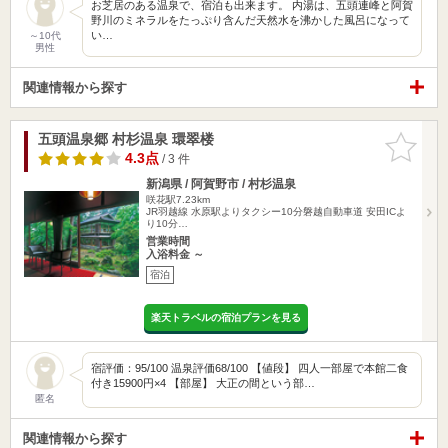
お芝居のある温泉で、宿泊も出来ます。 内湯は、五頭連峰と阿賀
野川のミネラルをたっぷり含んだ天然水を沸かした風呂になって
い…
～10代
男性
関連情報から探す
五頭温泉郷 村杉温泉 環翠楼
お気に入
りに追加
4.3点
/ 3 件
新潟県 / 阿賀野市 / 村杉温泉
咲花駅7.23km
JR羽越線 水原駅よりタクシー10分磐越自動車道 安田ICよ
り10分…
営業時間
入浴料金 ～
宿泊
楽天トラベルの宿泊プランを見る
宿評価：95/100 温泉評価68/100 【値段】 四人一部屋で本館二食
付き15900円×4 【部屋】 大正の間という部…
匿名
関連情報から探す