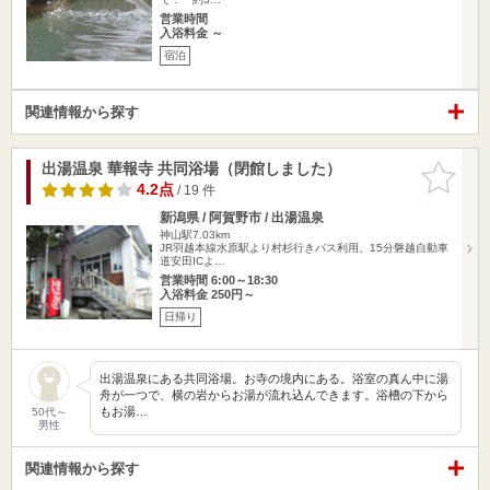
営業時間
入浴料金 ～
宿泊
関連情報から探す
出湯温泉 華報寺 共同浴場（閉館しました）
お気に入
りに追加
4.2点
/ 19 件
新潟県 / 阿賀野市 / 出湯温泉
神山駅7.03km
JR羽越本線水原駅より村杉行きバス利用、15分磐越自動車
道安田ICよ…
営業時間 6:00～18:30
入浴料金 250円～
日帰り
出湯温泉にある共同浴場。お寺の境内にある。浴室の真ん中に湯
舟が一つで、横の岩からお湯が流れ込んできます。浴槽の下から
もお湯…
50代～
男性
関連情報から探す