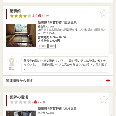
清廣館
お気に入
りに追加
4.0点
/ 3 件
新潟県 / 阿賀野市 / 出湯温泉
神山駅7.01km
JR羽越本線水原駅から阿賀野市営バス村杉温泉（環翠楼入
口）行きで22…
営業時間 9:00～16:00
入浴料金 1,000円～
日帰り
宿泊
華報寺の隣の木造３階建ての宿。 洗い場の床には地元の杉を使
っている。 湯船の底の小さな穴から加温されたラドン泉が出て
い…
匿名
関連情報から探す
薬師の足湯
お気に入
りに追加
-点
/ 2 件
新潟県 / 阿賀野市 / 村杉温泉
咲花駅7.22km