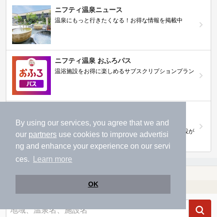
ニフティ温泉ニュース
温泉にもっと行きたくなる！お得な情報を掲載中
ニフティ温泉 おふろパス
温浴施設をお得に楽しめるサブスクリプションプラン
【ニフティライフスタイル株主優待のご案
内】
By using our services, you agree that we and
株主優待制度で人気の温浴施設に行こう！対象施設が
our
partners
use cookies to improve advertisi
拡充されました！
ng and enhance your experience on our servi
ces.
Learn more
温泉TOP
北陸・甲信越
新潟県
阿賀野市の日帰り温泉、スーパー銭湯おすすめ
OK
温浴施設を探す