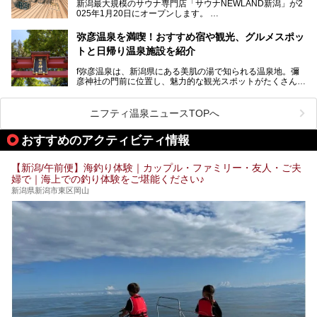
新潟最大規模のサウナ専門店「サウナNEWLAND新潟」が2
025年1月20日にオープンします。
古町はかつて港町として栄えていた日本海有数の花街。この
街に再び笑顔と賑わいを取り戻し、新たなランドマークとし
なお、宿泊した温泉は日帰り入浴もできる秘湯「越後田中温
弥彦温泉を満喫！おすすめ宿や観光、グルメスポッ
て地域活性化を目指します。
泉 しなの荘」です。こちらについても詳しく紹介します。
トと日帰り温泉施設を紹介
サウナ室のテーマは「海賊船」‥⁉ ユニークなサウナ室を
含む３つのポイントをご紹介！
───
f弥彦温泉は、新潟県にある美肌の湯で知られる温泉地。彌
彦神社の門前に位置し、魅力的な観光スポットがたくさんあ
提供元：一般社団法人 雪国観光舎【PR】
ります。
この記事は一般社団法人 雪国観光舎のPRレポート記事で
この記事では、弥彦温泉の宿泊に最適なおすすめ宿や、日帰
ニフティ温泉ニュースTOPへ
す。
り施設、グルメスポット、弥彦の自然を堪能できる観光スポ
ットをご紹介します。初めての弥彦温泉旅行を計画している
おすすめのアクティビティ情報
方に向けて、弥彦温泉の魅力を存分にお伝えしますので、ぜ
ひ参考にしてみてくださいね！
【新潟/午前便】海釣り体験｜カップル・ファミリー・友人・ご夫
婦で｜海上での釣り体験をご堪能ください♪
新潟県新潟市東区岡山