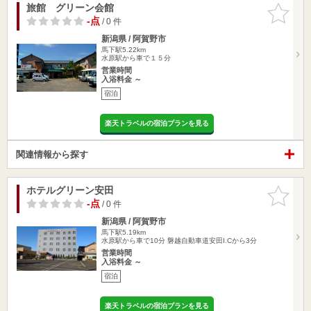
旅館 グリーン会館
お気に入
りに追加
-点
/ 0 件
新潟県 / 阿賀野市
馬下駅5.22km
水原駅から車で１５分
営業時間
入浴料金 ～
宿泊
楽天トラベルの宿泊プランを見る
関連情報から探す
ホテルグリーン安田
お気に入
りに追加
-点
/ 0 件
新潟県 / 阿賀野市
馬下駅5.19km
水原駅から車で10分 磐越自動車道安田I.Cから3分
営業時間
入浴料金 ～
宿泊
楽天トラベルの宿泊プランを見る