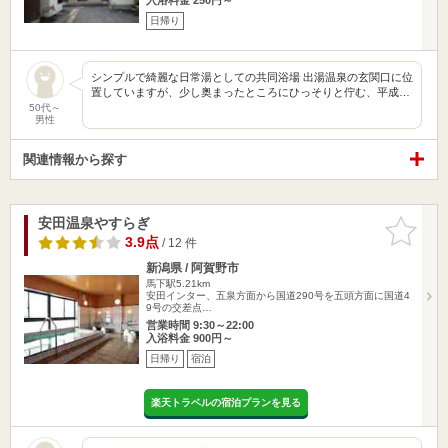
日帰り
シンプルで綺麗な日常湯としての共同浴場 出湯温泉の玄関口に位
置していますが、少し奥まったところにひっそりと佇む、平成…
50代～
男性
関連情報から探す
安田温泉やすらぎ
お気に入
りに追加
3.9点
/ 12 件
新潟県 / 阿賀野市
馬下駅5.21km
安田インター、五泉方面から国道290号を五頭方面に国道4
9号の交差点…
営業時間 9:30～22:00
入浴料金 900円～
日帰り
宿泊
楽天トラベルの宿泊プランを見る