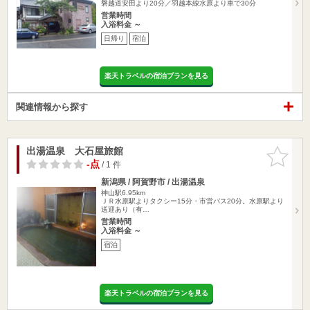
磐越道安田より20分／羽越本線水原より車で30分
営業時間
入浴料金 ～
日帰り
宿泊
楽天トラベルの宿泊プランを見る
関連情報から探す
出湯温泉 大石屋旅館
お気に入
りに追加
-点
/ 1 件
新潟県 / 阿賀野市 / 出湯温泉
神山駅6.95km
ＪＲ水原駅よりタクシー15分・市営バス20分。水原駅より
送迎あり（有…
営業時間
入浴料金 ～
宿泊
楽天トラベルの宿泊プランを見る