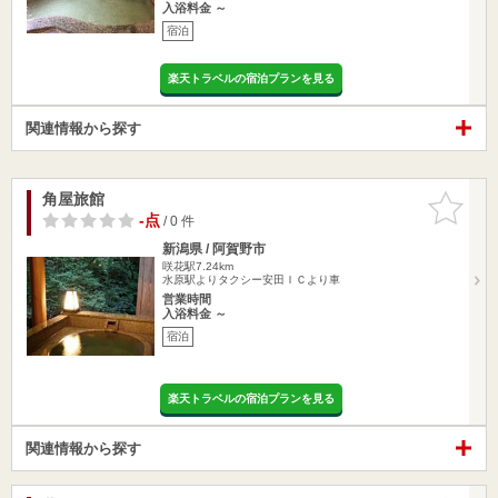
入浴料金 ～
宿泊
楽天トラベルの宿泊プランを見る
関連情報から探す
角屋旅館
お気に入
りに追加
-点
/ 0 件
新潟県 / 阿賀野市
咲花駅7.24km
水原駅よりタクシー安田ＩＣより車
営業時間
入浴料金 ～
宿泊
楽天トラベルの宿泊プランを見る
関連情報から探す