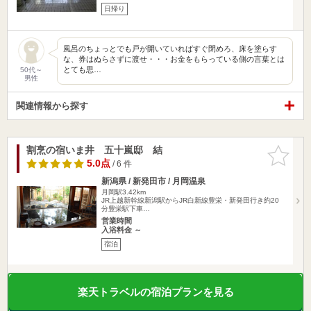
日帰り
風呂のちょっとでも戸が開いていればすぐ閉めろ、床を塗らす
な、券はぬらさずに渡せ・・・お金をもらっている側の言葉とは
とても思…
50代～
男性
関連情報から探す
割烹の宿いま井 五十嵐邸 結
お気に入
りに追加
5.0点
/ 6 件
新潟県 / 新発田市 / 月岡温泉
月岡駅3.42km
JR上越新幹線新潟駅からJR白新線豊栄・新発田行き約20
分豊栄駅下車…
営業時間
入浴料金 ～
宿泊
楽天トラベルの宿泊プランを見る