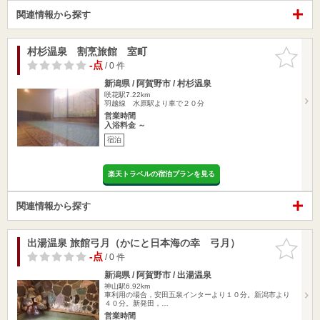
関連情報から探す
村杉温泉 割烹旅館 室町
お気に入
りに追加
-点
/ 0 件
新潟県 / 阿賀野市 / 村杉温泉
咲花駅7.22km
羽越線 水原駅より車で２０分
営業時間
入浴料金 ～
宿泊
楽天トラベルの宿泊プランを見る
関連情報から探す
出湯温泉 旅館弓月（かにと日本海の幸 弓月）
お気に入
りに追加
-点
/ 0 件
新潟県 / 阿賀野市 / 出湯温泉
神山駅6.92km
車利用の場合，安田五泉インターより１０分。新潟市より
４０分。新発田，…
営業時間