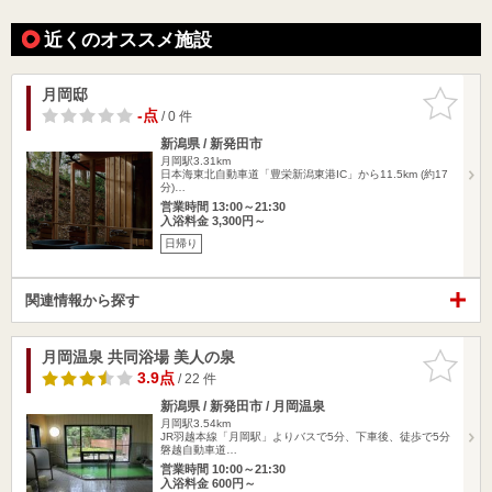
近くのオススメ施設
月岡邸
お気に入
りに追加
-点
/ 0 件
新潟県 / 新発田市
月岡駅3.31km
日本海東北自動車道「豊栄新潟東港IC」から11.5km (約17
分)…
営業時間 13:00～21:30
入浴料金 3,300円～
日帰り
関連情報から探す
月岡温泉 共同浴場 美人の泉
お気に入
りに追加
3.9点
/ 22 件
新潟県 / 新発田市 / 月岡温泉
月岡駅3.54km
JR羽越本線「月岡駅」よりバスで5分、下車後、徒歩で5分
磐越自動車道…
営業時間 10:00～21:30
入浴料金 600円～