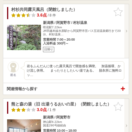
村杉共同露天風呂（閉館しました）
お気に入
りに追加
3.6点
/ 8 件
新潟県 / 阿賀野市 / 村杉温泉
咲花駅7.22km
JR羽越本線水原駅から阿賀野市営バス五頭温泉郷行きで20
分、村杉温泉…
営業時間 7:00～20:00
入浴料金 300円～
日帰り
岩をふんだんに使った露天風呂で開放感を満喫。 加温循環、か
け流し併用。 まったりとしたいい湯である。 脱衣所に無料ロ
ッ…
匿名
関連情報から探す
熊と森の湯（旧 出湯うるおいの里）（閉館しました）
お気に入
りに追加
3.0点
/ 1 件
新潟県 / 阿賀野市
神山駅6.22km
国道290号線経由
営業時間 10:00～18:00