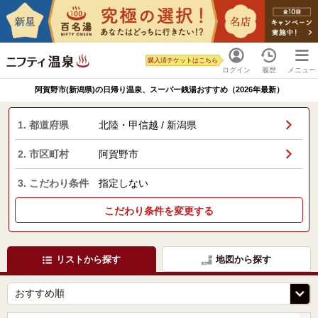
購入済チケットはこちら
ログイン
履歴
メニュー
阿賀野市(新潟県)の日帰り温泉、スーパー銭湯おすすめ（2026年最新）
1. 都道府県
北陸・甲信越 / 新潟県
2. 市区町村
阿賀野市
3. こだわり条件
指定しない
こだわり条件を変更する
リストから探す
地図から探す