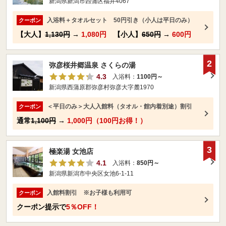
新潟県新潟市西蒲区福井4067
入浴料＋タオルセット 50円引き（小人は平日のみ）
クーポン
【大人】
1,130円
→
1,080円
【小人】
650円
→
600円
2
弥彦桜井郷温泉 さくらの湯
4.3
入浴料：
1100円～
新潟県西蒲原郡弥彦村弥彦大字麓1970
＜平日のみ＞大人入館料（タオル・館内着別途）割引
クーポン
通常
1,100円
→
1,000円（100円お得！）
3
極楽湯 女池店
4.1
入浴料：
850円～
新潟県新潟市中央区女池6-1-11
入館料割引 ※お子様も利用可
クーポン
クーポン提示で
5％OFF！