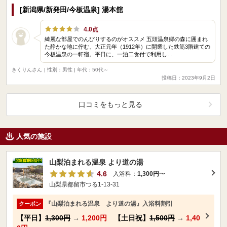
[新潟県/新発田/今板温泉] 湯本舘
4.0点
綺麗な部屋でのんびりするのがオススメ 五頭温泉郷の森に囲まれ
た静かな地に佇む、大正元年（1912年）に開業した鉄筋3階建ての
今板温泉の一軒宿。平日に、一泊二食付で利用し…
きくりんさん
| 性別：男性 | 年代：50代～
投稿日：2023年9月2日
口コミをもっと見る
人気の施設
山梨泊まれる温泉 より道の湯
4.6
入浴料：
1,300円
〜
山梨県都留市つる1-13-31
『山梨泊まれる温泉 より道の湯』入浴料割引
クーポン
【平日】
1,300円
→
1,200円
【土日祝】
1,500円
→
1,40