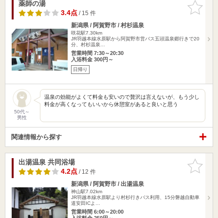
薬師の湯
お気に入
りに追加
3.4点
/ 15 件
新潟県 / 阿賀野市 / 村杉温泉
咲花駅7.30km
JR羽越本線水原駅から阿賀野市営バス五頭温泉郷行きで20
分、村杉温泉…
営業時間 7:30～20:30
入浴料金 300円～
日帰り
温泉の効能がよくて料金も安いので贅沢は言えないが、もう少し
料金が高くなってもいいから休憩室があると良いと思う
50代～
男性
関連情報から探す
出湯温泉 共同浴場
お気に入
りに追加
4.2点
/ 12 件
新潟県 / 阿賀野市 / 出湯温泉
神山駅7.02km
JR羽越本線水原駅より村杉行きバス利用、15分磐越自動車
道安田ICよ…
営業時間 6:00～20:00
入浴料金 250円～