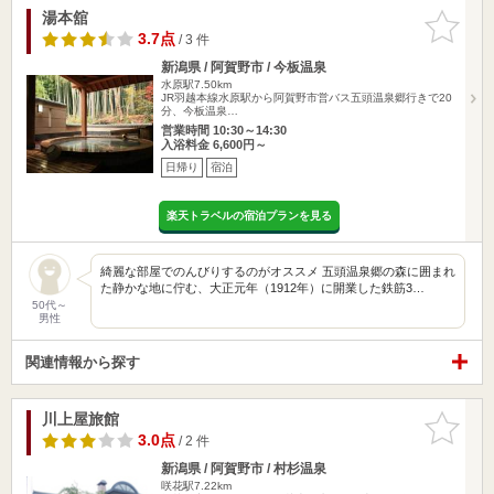
湯本舘
お気に入
りに追加
3.7点
/ 3 件
新潟県 / 阿賀野市 / 今板温泉
水原駅7.50km
JR羽越本線水原駅から阿賀野市営バス五頭温泉郷行きで20
分、今板温泉…
営業時間 10:30～14:30
入浴料金 6,600円～
日帰り
宿泊
楽天トラベルの宿泊プランを見る
綺麗な部屋でのんびりするのがオススメ 五頭温泉郷の森に囲まれ
た静かな地に佇む、大正元年（1912年）に開業した鉄筋3…
50代～
男性
関連情報から探す
川上屋旅館
お気に入
りに追加
3.0点
/ 2 件
新潟県 / 阿賀野市 / 村杉温泉
咲花駅7.22km