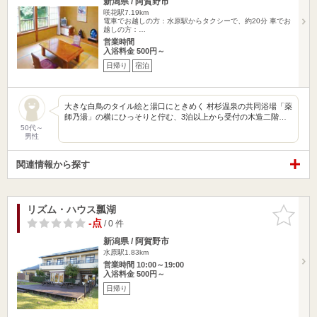
新潟県 / 阿賀野市
咲花駅7.19km
電車でお越しの方：水原駅からタクシーで、約20分 車でお
越しの方：…
営業時間
入浴料金 500円～
日帰り
宿泊
大きな白鳥のタイル絵と湯口にときめく 村杉温泉の共同浴場「薬
師乃湯」の横にひっそりと佇む、3泊以上から受付の木造二階…
50代～
男性
関連情報から探す
リズム・ハウス瓢湖
お気に入
りに追加
-点
/ 0 件
新潟県 / 阿賀野市
水原駅1.83km
営業時間 10:00～19:00
入浴料金 500円～
日帰り