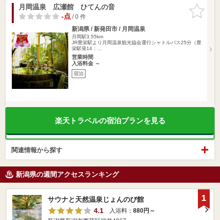
月岡温泉 広瀬館 ひてんの音
お気に入
りに追加
-点
/ 0 件
新潟県 / 新発田市 / 月岡温泉
月岡駅3.55km
JR豊栄駅より月岡温泉観光協会運行シャトルバス25分（豊
栄駅発14：…
営業時間
入浴料金 ～
宿泊
楽天トラベルの宿泊プランを見る
関連情報から探す
新潟県の週間アクセスランキング
1
サウナと天然温泉じょんのび館
4.1
入浴料：
880円～