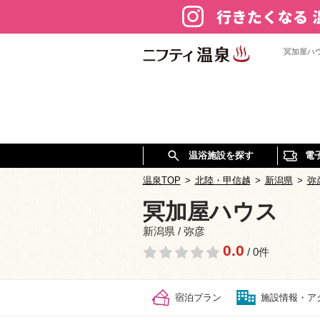
冥加屋ハ
温浴施設を探す
電
温泉TOP
>
北陸・甲信越
>
新潟県
>
弥
冥加屋ハウス
新潟県 / 弥彦
0.0
/ 0件
宿泊プラン
施設情報・ア