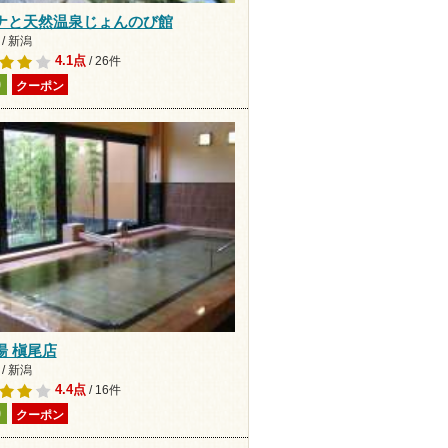
ナと天然温泉じょんのび館
/ 新潟
4.1点
/ 26件
り
クーポン
湯 槇尾店
/ 新潟
4.4点
/ 16件
り
クーポン