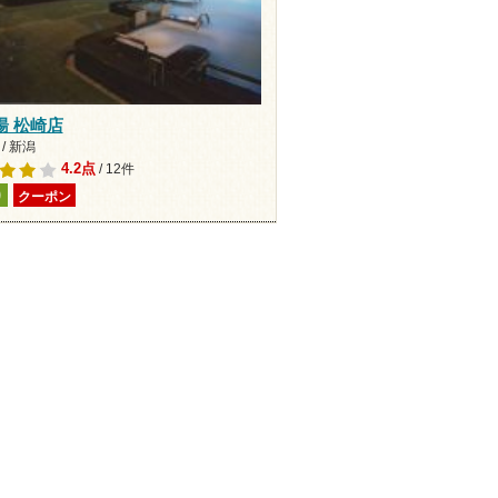
湯 松崎店
/ 新潟
4.2点
/ 12件
り
クーポン