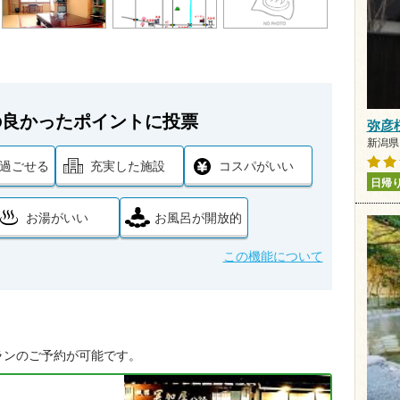
の良かったポイントに投票
弥彦
新潟県 
過ごせる
充実した施設
コスパがいい
日帰
お湯がいい
お風呂が開放的
この機能について
ランのご予約が可能です。