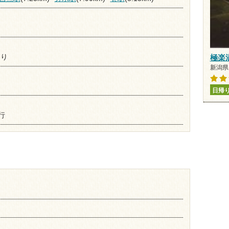
あり
極楽
新潟県 
日帰
行