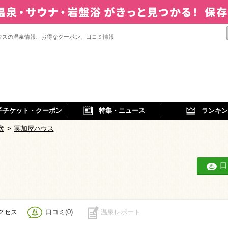
ウスの温泉情報、お得なクーポン、口コミ情報
子チケット・クーポン
特集・ニュース
ランキン
彦
>
冥加屋ハウス
口
クセス
口コミ(0)
温泉レポート