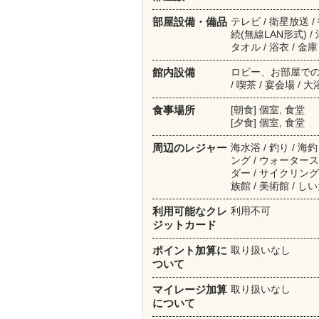
テレビ / 衛星放送 
部屋設備・備品
続(無線LAN形式) /
タオル / 浴衣 / 金庫
ロビー、お部屋で
館内設備
/ 喫茶 / 宴会場 /
[朝食] 個室, 食堂
食事場所
[夕食] 個室, 食堂
海水浴 / 釣り / 海
周辺のレジャー
ング / ウォータース
ダー / サイクリング /
族館 / 美術館 / し
利用不可
利用可能なクレ
ジットカード
取り扱いなし
ポイント加算に
ついて
取り扱いなし
マイレージ加算
について