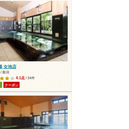
湯 女池店
/ 新潟
4.1点
/ 34件
り
クーポン