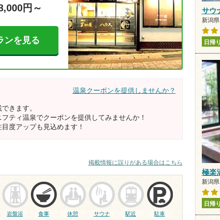
8,000円～
サウ
新潟県 
ランを見る
日帰
温泉クーポンを提供しませんか？
載できます。
ニフティ温泉でクーポンを提供してみませんか！
注目度アップも見込めます！
掲載情報に誤りがある場合はこちら
極楽
新潟県 
日帰
岩盤浴
食事
休憩
サウナ
駅近
駐車