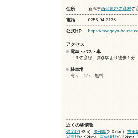
新潟県
西蒲原郡弥彦村
弥彦
住所
0256-94-2135
電話
https://myogaya-house.c
公式HP
アクセス
電車・バス・車
ＪＲ弥彦線 弥彦駅より徒歩１分
駐車場
有り 4台 無料
近くの駅情報
弥彦駅
(92m)
矢作駅
(2.07km)
吉田
岩室駅
(4.92km)
粟生津駅
(6.32km)