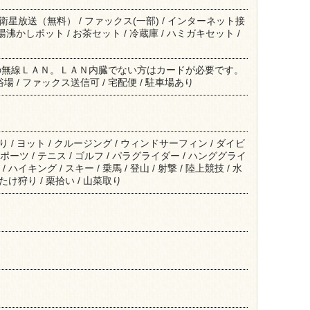
/ 衛星放送（無料） / ファックス(一部) / インターネット接
 湯沸かしポット / お茶セット / 冷蔵庫 / ハミガキセット /
の無線ＬＡＮ。ＬＡＮ内臓でない方はカードが必要です。
 大浴場 / ファックス送信可 / 宅配便 / 駐車場あり
釣り / ヨット / クルージング / ウィンドサーフィン / ダイビ
ポーツ / テニス / ゴルフ / パラグライダー / ハンググライ
 ハイキング / スキー / 乗馬 / 登山 / 射撃 / 陸上競技 / 水
いたけ狩り / 栗拾い / 山菜取り