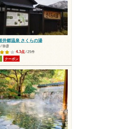
桜井郷温泉 さくらの湯
/ 弥彦
4.3点
/ 25件
り
クーポン