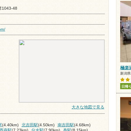
1043-48
om/
極楽
新潟県 
日帰
大きな地図で見る
駅
(4.40km)
北吉田駅
(4.50km)
南吉田駅
(4.68km)
西燕駅
(7.23km)
分水駅
(7.90km)
巻駅
(8.15km)