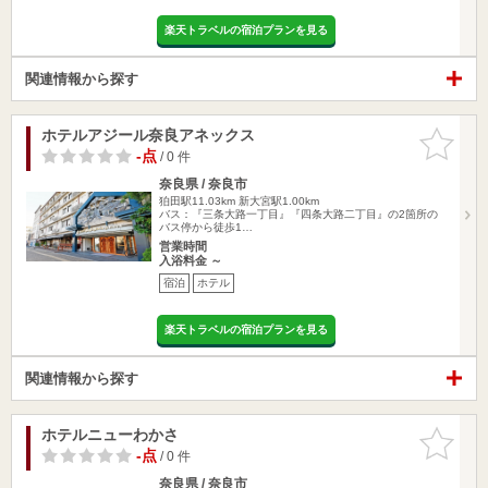
楽天トラベルの宿泊プランを見る
関連情報から探す
ホテルアジール奈良アネックス
お気に入
りに追加
-点
/ 0 件
奈良県 / 奈良市
狛田駅11.03km
新大宮駅1.00km
バス：『三条大路一丁目』『四条大路二丁目』の2箇所の
バス停から徒歩1…
営業時間
入浴料金 ～
宿泊
ホテル
楽天トラベルの宿泊プランを見る
関連情報から探す
ホテルニューわかさ
お気に入
りに追加
-点
/ 0 件
奈良県 / 奈良市