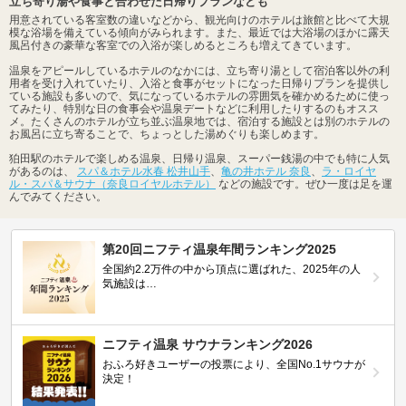
立ち寄り湯や食事と合わせた日帰りプランなども
用意されている客室数の違いなどから、観光向けのホテルは旅館と比べて大規
模な浴場を備えている傾向がみられます。また、最近では大浴場のほかに露天
風呂付きの豪華な客室での入浴が楽しめるところも増えてきています。
温泉をアピールしているホテルのなかには、立ち寄り湯として宿泊客以外の利
用者を受け入れていたり、入浴と食事がセットになった日帰りプランを提供し
ている施設も多いので、気になっているホテルの雰囲気を確かめるために使っ
てみたり、特別な日の食事会や温泉デートなどに利用したりするのもオスス
メ。たくさんのホテルが立ち並ぶ温泉地では、宿泊する施設とは別のホテルの
お風呂に立ち寄ることで、ちょっとした湯めぐりも楽しめます。
狛田駅のホテルで楽しめる温泉、日帰り温泉、スーパー銭湯の中でも特に人気
があるのは、
スパ＆ホテル水春 松井山手
、
亀の井ホテル 奈良
、
ラ・ロイヤ
ル・スパ＆サウナ（奈良ロイヤルホテル）
などの施設です。ぜひ一度は足を運
んでみてください。
第20回ニフティ温泉年間ランキング2025
全国約2.2万件の中から頂点に選ばれた、2025年の人
気施設は…
ニフティ温泉 サウナランキング2026
おふろ好きユーザーの投票により、全国No.1サウナが
決定！