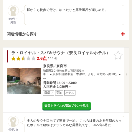
駅からも徒歩で行け、ゆったりと露天風呂が楽しめる。
50代～
男性
関連情報から探す
ラ・ロイヤル・スパ＆サウナ（奈良ロイヤルホテル）
お気に入
りに追加
2.6点
/ 44 件
奈良県 / 奈良市
狛田駅10.46km
新大宮駅551m
車： ■ 京奈和自動車道「木津IC」より、南方向へ約10分 ■
…
営業時間 13:00～23:00
入浴料金 1,080円～
日帰り
宿泊
ホテル
楽天トラベルの宿泊プランを見る
主人のサウナ目当てで家族で一泊。 こちらは趣のある年期の入っ
たホテルで建物はクラシカルな雰囲気です。 2022年6月に…
40代 女