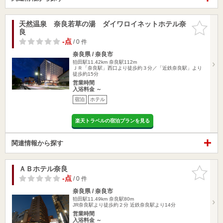
天然温泉 奈良若草の湯 ダイワロイネットホテル奈
お気に入
良
りに追加
-点
/ 0 件
奈良県 / 奈良市
狛田駅11.42km
奈良駅112m
ＪＲ「奈良駅」西口より徒歩約３分／「近鉄奈良駅」より
徒歩約15分
営業時間
入浴料金 ～
宿泊
ホテル
楽天トラベルの宿泊プランを見る
関連情報から探す
ＡＢホテル奈良
お気に入
りに追加
-点
/ 0 件
奈良県 / 奈良市
狛田駅11.49km
奈良駅80m
JR奈良駅より徒歩約２分 近鉄奈良駅より14分
営業時間
入浴料金 ～