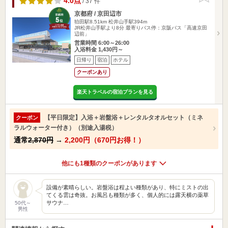
4.0点
/ 37 件
京都府 / 京田辺市
狛田駅8.51km
松井山手駅394m
JR松井山手駅より8分 最寄りバス停：京阪バス「高速京田
辺前」
営業時間 6:00～26:00
入浴料金 1,430円～
日帰り
宿泊
ホテル
クーポンあり
楽天トラベルの宿泊プランを見る
【平日限定】入浴＋岩盤浴＋レンタルタオルセット（ミネ
クーポン
ラルウォーター付き）（別途入湯税）
通常
2,870円
→
2,200円（670円お得！）
他にも1種類のクーポンがあります
設備が素晴らしい。岩盤浴は程よい種類があり、特にミストの出
てくる雲は奇抜。お風呂も種類が多く、個人的には露天横の薬草
サウナ…
50代～
男性