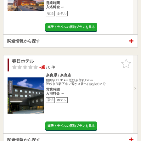
営業時間
入浴料金 ～
宿泊
ホテル
楽天トラベルの宿泊プランを見る
関連情報から探す
春日ホテル
お気に入
りに追加
-点
/ 0 件
奈良県 / 奈良市
狛田駅11.31km
近鉄奈良駅198m
近鉄奈良駅下車２番か３番出口徒歩約２分
営業時間
入浴料金 ～
宿泊
ホテル
楽天トラベルの宿泊プランを見る
関連情報から探す