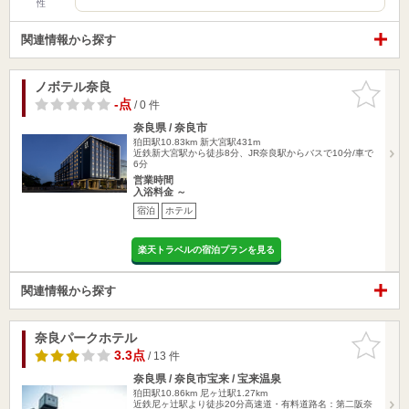
性
関連情報から探す
ノボテル奈良
お気に入
りに追加
-点
/ 0 件
奈良県 / 奈良市
狛田駅10.83km
新大宮駅431m
近鉄新大宮駅から徒歩8分、JR奈良駅からバスで10分/車で
6分
営業時間
入浴料金 ～
宿泊
ホテル
楽天トラベルの宿泊プランを見る
関連情報から探す
奈良パークホテル
お気に入
りに追加
3.3点
/ 13 件
奈良県 / 奈良市宝来 / 宝来温泉
狛田駅10.86km
尼ヶ辻駅1.27km
近鉄尼ヶ辻駅より徒歩20分高速道・有料道路名：第二阪奈