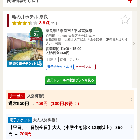
関連情報から探す
亀の井ホテル 奈良
お気に入
りに追加
3.8点
/ 6 件
奈良県 / 奈良市 / 平城宮温泉
狛田駅10.23km
大和西大寺駅743m
近鉄奈良線 大和西大寺駅より徒歩15分、JR奈良駅よりタ
クシー利用1…
営業時間 11:00～15:00
入浴料金 850円～
日帰り
宿泊
ホテル
電子チケットあり
クーポンあり
楽天トラベルの宿泊プランを見る
入浴料割引
クーポン
通常
850円
→
750円（100円お得！）
大人入浴料割引
電子チケット
【平日、土日祝全日】大人（小学生を除く12歳以上）
850
円
→
700円