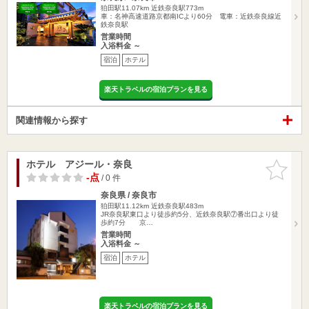
狛田駅11.07km
近鉄奈良駅773m
車：名神高速道路京都南ICより60分 電車：近鉄奈良線近
鉄奈良駅
営業時間
入浴料金 ～
宿泊
ホテル
楽天トラベルの宿泊プランを見る
関連情報から探す
ホテル アジール・奈良
お気に入
りに追加
-点
/ 0 件
奈良県 / 奈良市
狛田駅11.12km
近鉄奈良駅483m
JR奈良駅東口より徒歩約5分、近鉄奈良駅⑦番出口より徒
歩約7分 京…
営業時間
入浴料金 ～
宿泊
ホテル
楽天トラベルの宿泊プランを見る