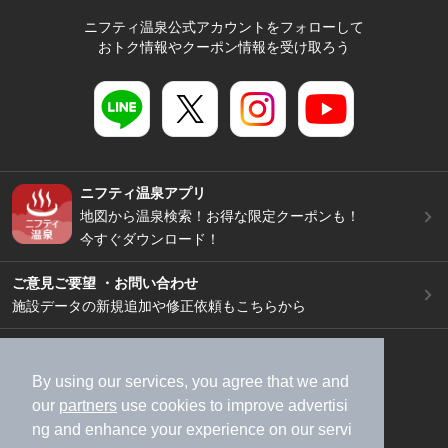
ニフティ温泉公式アカウントをフォローして
おトク情報やクーポン情報を受け取ろう
ニフティ温泉アプリ
地図から温泉検索！お得な限定クーポンも！
今すぐダウンロード！
ご意見ご要望 ・お問い合わせ
施設データの新規追加や修正依頼もこちらから
スマートフォン
/
PC
加盟店募集（資料請求）
広告出稿のご案内
By using our services, you agree that we and
our
partners
use cookies to improve advertisi
利用規約
ライフスタイルMEMBERS+規約
ng and enhance your experience on our servi
特定商取引法に基づく表記
ヘルプ
採用情報