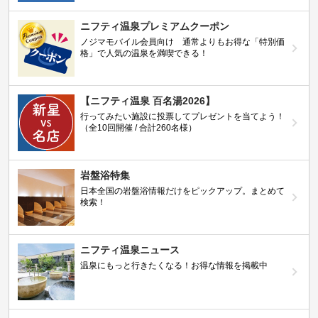
ニフティ温泉プレミアムクーポン
ノジマモバイル会員向け 通常よりもお得な「特別価
格」で人気の温泉を満喫できる！
【ニフティ温泉 百名湯2026】
行ってみたい施設に投票してプレゼントを当てよう！
（全10回開催 / 合計260名様）
岩盤浴特集
日本全国の岩盤浴情報だけをピックアップ。まとめて
検索！
ニフティ温泉ニュース
温泉にもっと行きたくなる！お得な情報を掲載中