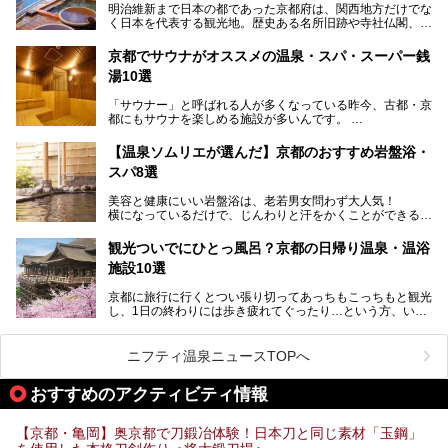
明治維新まで日本の都であった京都府は、関西地方だけでな
く日本を代表する観光地。歴史ある名所旧跡や寺社仏閣、そ
漁師町や商店街で働く人々を支えてきたこの2軒の銭湯とと
して古都ならではの文化が魅力です。
もに、立ち寄りたい舞鶴の観光スポットや温浴施設を紹介し
ます。
京都でサウナがオススメの温泉・スパ・スーパー銭
今回は、そんな京都府で2025年現在おすすめのスーパー銭
湯10選
湯を紹介します。
───
有名な観光名所のすぐ近くにある日帰り入浴施設から、山間
提供元：京都府舞鶴市【PR】
「サウナー」と呼ばれる人が多くなっている昨今、古都・京
部でレジャー気分を満喫できる温泉施設まで、好みのスーパ
この記事は京都府舞鶴市のPR記事です。
都にもサウナを楽しめる施設が多いんです。
ー銭湯を探してみてくださいね。
自分の好きなサウナを探すのもいいですが、さまざまなサウ
【温泉ソムリエが選んだ】京都のおすすめ岩盤浴・
ナを体感してみたいですよね。
スパ8選
今回は京都府の中心や郊外、温泉地にある施設など、サウナ
美容と健康にいい岩盤浴は、老若男女問わず大人気！
のある温浴施設を紹介します。
横になっているだけで、じんわりと汗をかくことができるの
で、簡単にデトックスができますよ♪
ぜひ参考にして、京都府の方や、観光に出かけた時などにサ
ウナを楽しみましょう！
観光ついでにひとっ風呂？京都の日帰り温泉・温浴
地元の方はもちろん、旅先としても人気の京都。
施設10選
観光のついでに岩盤浴のある温泉に浸かってリフレッシュす
るのも良さそうですね！
京都に旅行に行くとつい張り切ってあっちもこっちもと観光
し、1日の終わりには歩き疲れてぐったり…という方、いま
今回は京都にある岩盤浴のある施設をピックアップしてご紹
せんか？（私です）
介します！
そんな疲れた身体には温泉です！京都には、市内にも郊外に
も素晴らしい温泉がたくさんあります。そこで、日帰り利用
ニフティ温泉ニュースTOPへ
できるおすすめの温泉・温浴施設をまとめてみました。
おすすめのアクティビティ情報
【京都・亀岡】奥京都で刀鍛冶体験！日本刀と同じ素材「玉鋼」