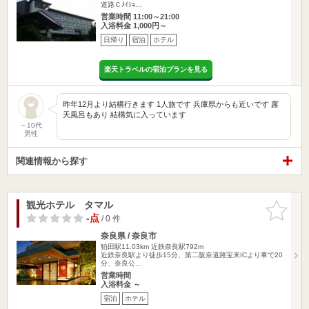
道路Ｃﾒｲｼｮ…
営業時間 11:00～21:00
入浴料金 1,000円～
日帰り
宿泊
ホテル
楽天トラベルの宿泊プランを見る
昨年12月より結構行きます 1人旅です 兵庫県からも近いです 露
天風呂もあり 結構気に入っています
～10代
男性
関連情報から探す
観光ホテル タマル
お気に入
りに追加
-点
/ 0 件
奈良県 / 奈良市
狛田駅11.03km
近鉄奈良駅792m
近鉄奈良駅より徒歩15分、第二阪奈道路宝来ICより車で20
分、奈良公…
営業時間
入浴料金 ～
宿泊
ホテル