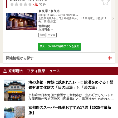
りに追加
-点
/ 0 件
奈良県 / 奈良市
狛田駅11.67km
近鉄奈良駅499m
近鉄奈良駅4番出口より徒歩８分、ＪＲ奈良駅より徒歩12
分、第2阪奈宝…
営業時間
入浴料金 ～
宿泊
ホテル
楽天トラベルの宿泊プランを見る
関連情報から探す
京都府のニフティ温泉ニュース
海の京都・舞鶴に残されたレトロ銭湯をめぐる！登
録有形文化財の「日の出湯」と「若の湯」
京都府の日本海側に位置する舞鶴市は、魚の町にしてレトロ
な商店街が残る西地区（西舞鶴）と、海軍ゆかりの赤れんが
パークや海上自衛隊施設のある東地区（東舞鶴）に分けられ
ます。今回案内するのは西地区に今も残る2軒の銭湯「日の
京都府のスーパー銭湯おすすめ17選【2025年最新
出湯」と「若の湯」。いずれも国の登録有形文化財に指定さ
版】
れた歴史ある建物でありながら、今も現役のお風呂屋さんで
す。