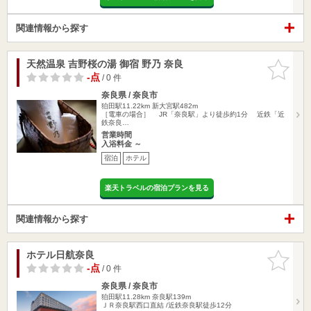
関連情報から探す
天然温泉 吉野桜の湯 御宿 野乃 奈良
お気に入
りに追加
-点
/ 0 件
奈良県 / 奈良市
狛田駅11.22km
新大宮駅482m
［電車の場合］ JR「奈良駅」より徒歩約1分 近鉄「近
鉄奈良…
営業時間
入浴料金 ～
宿泊
ホテル
楽天トラベルの宿泊プランを見る
関連情報から探す
ホテル日航奈良
お気に入
りに追加
-点
/ 0 件
奈良県 / 奈良市
狛田駅11.28km
奈良駅139m
ＪＲ奈良駅西口直結 /近鉄奈良駅徒歩12分