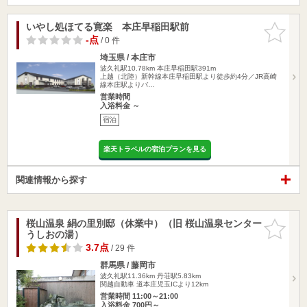
いやし処ほてる寛楽 本庄早稲田駅前
お気に入
りに追加
-点
/ 0 件
埼玉県 / 本庄市
波久礼駅10.78km
本庄早稲田駅391m
上越（北陸）新幹線本庄早稲田駅より徒歩約4分／JR高崎
線本庄駅よりバ…
営業時間
入浴料金 ～
宿泊
楽天トラベルの宿泊プランを見る
関連情報から探す
桜山温泉 絹の里別邸（休業中）（旧 桜山温泉センター
お気に入
うしおの湯）
りに追加
3.7点
/ 29 件
群馬県 / 藤岡市
波久礼駅11.36km
丹荘駅5.83km
関越自動車 道本庄児玉ICより12km
営業時間 11:00～21:00
入浴料金 700円～