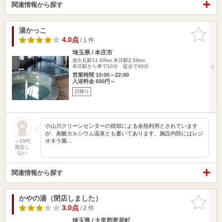
関連情報から探す
湯かっこ
お気に入
りに追加
4.0点
/ 1 件
埼玉県 / 本庄市
波久礼駅11.92km
本庄駅2.56km
本庄駅から車で10分 徒歩で40分
営業時間 10:00～22:00
入浴料金 600円～
日帰り
小山川クリーンセンターの焼却による余熱利用とされています
が、炭酸カルシウム温泉とも書いてあります。施設内部にはレジ
オネラ菌…
～10代
指定し
ない
関連情報から探す
かやの湯（閉店しました）
お気に入
りに追加
3.0点
/ 2 件
埼玉県 / 大里郡寄居町