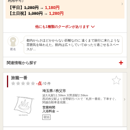
利用不可）
【平日】
1,280円
→
1,180円
【土日祝】
1,380円
→
1,280円
他にも1種類のクーポンがあります
都内からさほどかからない距離なのに 遠くまで旅行に来たような
雰囲気を味わえた。館内は広々していてゆったり過ごせるスペー
スが…
匿名
関連情報から探す
旅籠一番
お気に入
りに追加
-点
/ 0 件
埼玉県 / 秩父市
波久礼駅11.59km
大野原駅2.59km
西武秩父駅より皆野駅行バスで「札所一番前」下車すぐ。
関越自動車道花園…
営業時間
入浴料金 ～
宿泊