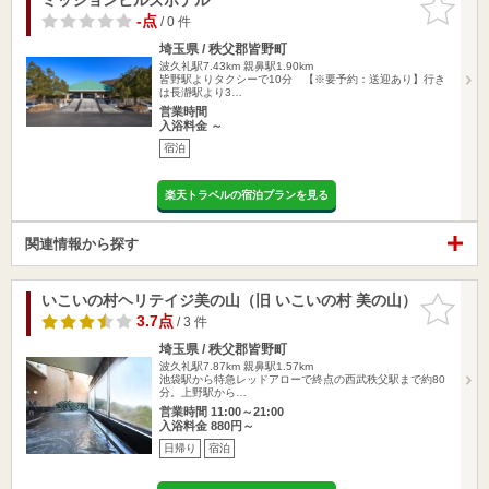
りに追加
-点
/ 0 件
埼玉県 / 秩父郡皆野町
波久礼駅7.43km
親鼻駅1.90km
皆野駅よりタクシーで10分 【※要予約：送迎あり】行き
は長瀞駅より3…
営業時間
入浴料金 ～
宿泊
楽天トラベルの宿泊プランを見る
関連情報から探す
いこいの村ヘリテイジ美の山（旧 いこいの村 美の山）
お気に入
りに追加
3.7点
/ 3 件
埼玉県 / 秩父郡皆野町
波久礼駅7.87km
親鼻駅1.57km
池袋駅から特急レッドアローで終点の西武秩父駅まで約80
分。上野駅から…
営業時間 11:00～21:00
入浴料金 880円～
日帰り
宿泊