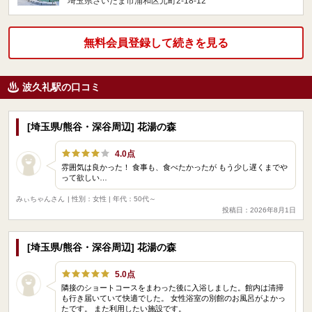
埼玉県さいたま市浦和区元町2-18-12
無料会員登録して続きを見る
波久礼駅の口コミ
[埼玉県/熊谷・深谷周辺] 花湯の森
4.0点
雰囲気は良かった！ 食事も、食べたかったが もう少し遅くまでや
って欲しい…
みぃちゃんさん
| 性別：女性 | 年代：50代～
投稿日：2026年8月1日
[埼玉県/熊谷・深谷周辺] 花湯の森
5.0点
隣接のショートコースをまわった後に入浴しました。館内は清掃
も行き届いていて快適でした。 女性浴室の別館のお風呂がよかっ
たです。 また利用したい施設です。