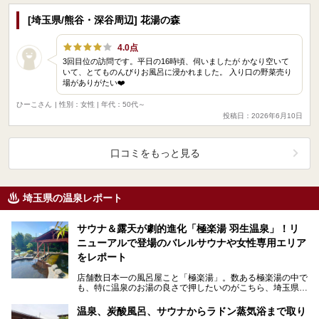
[埼玉県/熊谷・深谷周辺] 花湯の森
4.0点
3回目位の訪問です。平日の16時頃、伺いましたが かなり空いて
いて、とてものんびりお風呂に浸かれました。 入り口の野菜売り
場がありがたい❤️
ひーこさん
| 性別：女性 | 年代：50代～
投稿日：2026年6月10日
口コミをもっと見る
埼玉県の温泉レポート
サウナ＆露天が劇的進化「極楽湯 羽生温泉」！リ
ニューアルで登場のバレルサウナや女性専用エリア
をレポート
店舗数日本一の風呂屋こと「極楽湯」。数ある極楽湯の中で
も、特に温泉のお湯の良さで押したいのがこちら、埼玉県羽
生市の「極楽湯 羽生温泉」。 2026年6月2…
温泉、炭酸風呂、サウナからラドン蒸気浴まで取り