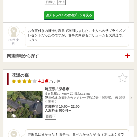
日帰り
宿泊
楽天トラベルの宿泊プランを見る
お食事付きの日帰り温泉で利用しました。主人へのサプライズプ
レゼントだったのですが、食事の内容もボリュームも大満足で、
スタッ…
30代 女
性
関連情報から探す
花湯の森
お気に入
りに追加
4.1点
/ 93 件
埼玉県 / 深谷市
波久礼駅10.76km
武川駅2.11km
JR高崎線 深谷駅からタクシーで約15分『深谷駅』 発 深谷
市循環く…
営業時間 10:00～22:00
入浴料金 950円～
日帰り
雰囲気は良かった！ 食事も、食べたかったが もう少し遅くまで