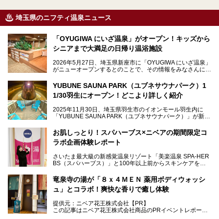
埼玉県のニフティ温泉ニュース
「OYUGIWA にいざ温泉」がオープン！キッズから
シニアまで大満足の日帰り温浴施設
2026年5月27日、埼玉県新座市に「OYUGIWA にいざ温泉」
がニューオープンするとのことで、その情報をみなさんにい
ち早くお伝えしようとひと足お先に取材訪問。
YUBUNE SAUNA PARK（ユブネサウナパーク）1
メインとなる黒湯の天然温泉や本格的なサウナをはじめ、4
1/30羽生にオープン！どこより詳しく紹介
種類のリラックスルームやお食事処、他施設とは一線を画す
キッズコーナーなど、施設の隅々までたっぷりとチェックし
2025年11月30日、埼玉県羽生市のイオンモール羽生内に
てきました！
「YUBUNE SAUNA PARK（ユブネサウナパーク）」が新規
オープン！
お肌しっとり！スパハーブス×ニベアの期間限定コ
今年の4月1日から楽久屋グループの一員となった「湯舞音
ラボ企画体験レポート
（ユブネ）」が新ブランド「YUBUNE SAUNA PARK」を立
ち上げました。
さいたま最大級の新感覚温泉リゾート「美楽温泉 SPA-HER
湯舞音らしいサウナにこだわった遊び心満点の"銭湯×屋外サ
BS（スパハーブス）」と100年以上前からスキンケアを考
ウナ"施設で、男女別のお風呂のほか、水着やサウナ着で楽
案してきた「ニベア」が、期間限定でコラボ企画を開催中。
しめる男女共用屋外サウナや飲食できるととのいスペースな
読者モデルやインスタグラマーとして活躍している、美容＆
ど、ユニークなポイントがいっぱい！
竜泉寺の湯が「８ｘ４ＭＥＮ 薬用ボディウォッシ
スパ大好きの畑瀬愛さんと取材してきました。
オープン前取材に行ってきましたので、早速どこより詳しく
ュ」とコラボ！爽快な香りで癒し体験
紹介しちゃいます！
───
提供元：ニベア花王株式会社【PR】
提供元：ニベア花王株式会社【PR】
この記事はニベア花王株式会社商品のPRイベントレポート
この記事はニベア花王株式会社商品のPRイベントレポート
記事です。
記事です。