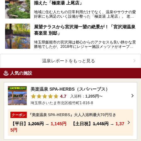
揃えた「極楽湯 上尾店」
地域に住む人たちの日常利用だけでなく、温泉やサウナの愛
好家にも満足のいく設備が整った「極楽湯 上尾店」。 老若
男女、多くの利用者で賑わうこちらの施設の魅力をた…
展望テラスから宮沢湖一望の絶景が！「宮沢湖温泉
喜楽里 別邸」
埼玉県飯能市の宮沢湖は都心からのアクセスも良い静かな景
勝地でしたが、2018年にレジャー施設メッツァがオープ
ン。さらに2019年にはメッツァ内にムーミンバレーパ…
温泉レポートをもっと見る
人気の施設
美楽温泉 SPA-HERBS（スパハーブス）
4.7
入浴料：
1,205円
〜
埼玉県さいたま市北区植竹町1-816-8
『美楽温泉 SPA-HERBS』大人入浴料最大70円引き
クーポン
【平日】
1,205円
→
1,145円
【土日祝】
1,445円
→
1,37
5円