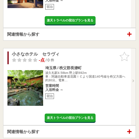
入浴料金 ～
宿泊
楽天トラベルの宿泊プランを見る
関連情報から探す
小さなホテル セラヴィ
お気に入
りに追加
-点
/ 0 件
埼玉県 / 秩父郡長瀞町
波久礼駅4.58km
野上駅692m
車：関越自動車道花園ＩＣより国道140号線を秩父方面へ
約30分。電車…
営業時間
入浴料金 ～
宿泊
楽天トラベルの宿泊プランを見る
関連情報から探す