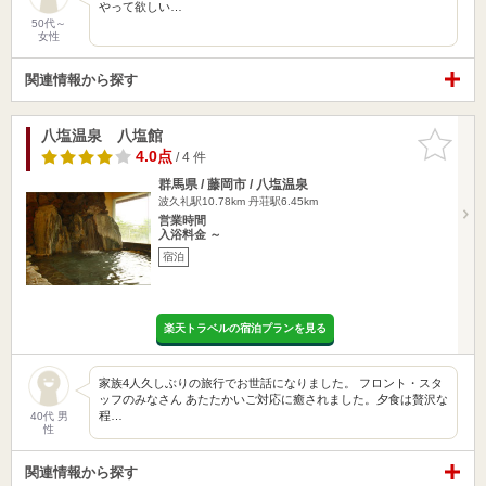
やって欲しい…
50代～
女性
関連情報から探す
八塩温泉 八塩館
お気に入
りに追加
4.0点
/ 4 件
群馬県 / 藤岡市 / 八塩温泉
波久礼駅10.78km
丹荘駅6.45km
営業時間
入浴料金 ～
宿泊
楽天トラベルの宿泊プランを見る
家族4人久しぶりの旅行でお世話になりました。 フロント・スタ
ッフのみなさん あたたかいご対応に癒されました。夕食は贅沢な
程…
40代 男
性
関連情報から探す