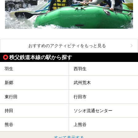
おすすめのアクティビティをもっと見る
秩父鉄道本線の駅から探す
羽生
西羽生
新郷
武州荒木
東行田
行田市
持田
ソシオ流通センター
熊谷
上熊谷
すべて表示する