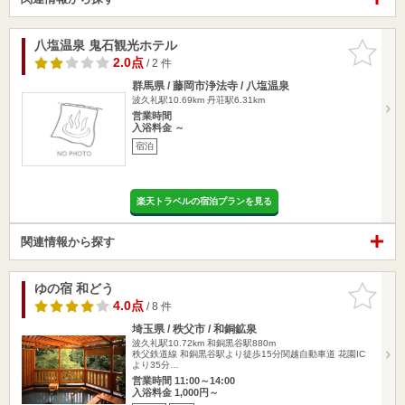
八塩温泉 鬼石観光ホテル
お気に入
りに追加
2.0点
/ 2 件
群馬県 / 藤岡市浄法寺 / 八塩温泉
波久礼駅10.69km
丹荘駅6.31km
営業時間
入浴料金 ～
宿泊
楽天トラベルの宿泊プランを見る
関連情報から探す
ゆの宿 和どう
お気に入
りに追加
4.0点
/ 8 件
埼玉県 / 秩父市 / 和銅鉱泉
波久礼駅10.72km
和銅黒谷駅880m
秩父鉄道線 和銅黒谷駅より徒歩15分関越自動車道 花園IC
より35分…
営業時間 11:00～14:00
入浴料金 1,000円～