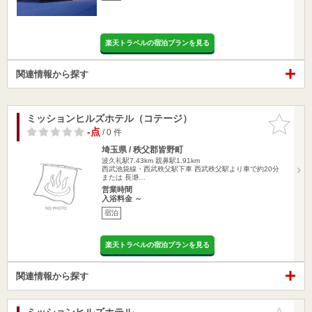
楽天トラベルの宿泊プランを見る
関連情報から探す
ミッションヒルズホテル（コテージ）
お気に入
りに追加
-点
/ 0 件
埼玉県 / 秩父郡皆野町
波久礼駅7.43km
親鼻駅1.91km
西武池袋線・西武秩父駅下車 西武秩父駅より車で約20分
または 長瀞…
営業時間
入浴料金 ～
宿泊
楽天トラベルの宿泊プランを見る
関連情報から探す
ミッションヒルズホテル
お気に入