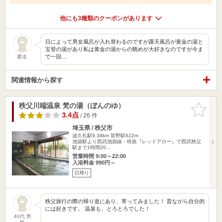
他にも3種類のクーポンがあります
日によって男女風呂が入れ替わるのですが露天風呂が黄金の湯と
宝登の湯があり私は黄金の湯からの眺めが大好きなのですが今ま
で一回…
匿名
関連情報から探す
秩父川端温泉 梵の湯（ぼんのゆ）
お気に入
りに追加
3.4点
/ 26 件
埼玉県 / 秩父市
波久礼駅9.38km
皆野駅822m
池袋駅より西武池袋線・特急『レッドアロー』で西武秩父
駅まで1時間20…
営業時間 9:00～22:00
入浴料金 990円～
日帰り
秩父旅行の際の帰り道にあり、寄ってみました！ 昔ながら自分的
には好きです。 温泉も、とろとろでした！
40代 男