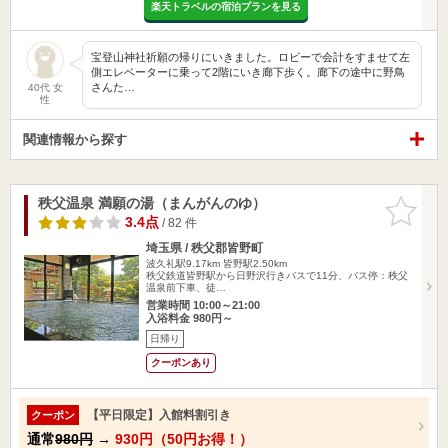
楽天トラベルの宿泊プランを見る
宝登山神社祈願の帰りにいきました。ロビーで会計をすませて左
側エレベーターに乗って2階にいき廊下歩く。廊下の途中に野鳥
さんた…
40代 女
性
関連情報から探す
秩父温泉 満願の湯（まんがんのゆ）
お気に入
りに追加
3.4点
/ 82 件
埼玉県 / 秩父郡皆野町
波久礼駅9.17km
皆野駅2.50km
秩父鉄道皆野駅から日野沢行きバスで11分、バス停：秩父
温泉前下車、徒…
営業時間 10:00～21:00
入浴料金 980円～
日帰り
クーポンあり
【平日限定】入館料割引き
クーポン
通常
980円
→
930円（50円お得！）