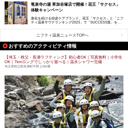
竜泉寺の湯 草加谷塚店で開催！花王「サクセス」
ーーー
体験キャンペーン
注目のボディウォッシュアイテム「８ｘ４ＭＥＮ 薬用ボデ
ィウォッシュ」と「ニフティ温泉年間ランキング2021」で
進化を続ける頭皮ケアブランド、花王「サクセス」と「ニフ
全国総合2位にランクインした人気温浴施設「竜泉寺の湯 草
ティ温泉サウナランキング2023」で「SUCCESS賞」を獲
加谷塚店」がコラボイベントを期間限定で開催中ということ
得した人気温浴施設「竜泉寺の湯 草加谷塚店」がコラボイ
で早速訪問！
ベントを開催。
気になるその内容をチェックしてきました！
ニフティ温泉ニュースTOPへ
早速訪問し、気になるその内容を取材してきました！
おすすめのアクティビティ情報
───
提供元：花王株式会社【PR】
この記事は花王株式会社商品のPRイベントレポート記事で
【埼玉・秩父・長瀞ラフティング】初心者OK｜写真無料｜小学生
す。
OK｜7kmロングでしっかり遊べる｜温水シャワー完備
埼玉県秩父郡長瀞町中野上560番