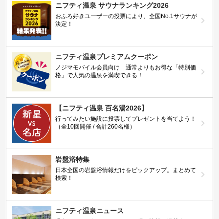
ニフティ温泉 サウナランキング2026
おふろ好きユーザーの投票により、全国No.1サウナが
決定！
ニフティ温泉プレミアムクーポン
ノジマモバイル会員向け 通常よりもお得な「特別価
格」で人気の温泉を満喫できる！
【ニフティ温泉 百名湯2026】
行ってみたい施設に投票してプレゼントを当てよう！
（全10回開催 / 合計260名様）
岩盤浴特集
日本全国の岩盤浴情報だけをピックアップ。まとめて
検索！
ニフティ温泉ニュース