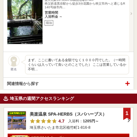
秩父鉄道黒谷駅から徒歩3分花園から秩父市内へと通じるR
140号線市内…
営業時間
入浴料金 ～
宿泊
まず、ここに書いてある金額でなく１０００円でした。（一時間
くらいは入っていて良いとのことでした） ここは営業しているか
不明…
匿名
関連情報から探す
埼玉県の週間アクセスランキング
1
美楽温泉 SPA-HERBS（スパハーブス）
4.7
入浴料：
1205円～
埼玉県さいたま市北区植竹町1-816-8