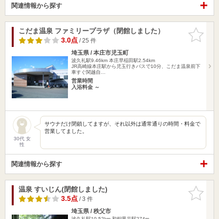
関連情報から探す
こだま温泉 ファミリープラザ（閉館しました）
お気に入
りに追加
3.0点
/ 25 件
埼玉県 / 本庄市児玉町
波久礼駅9.46km
本庄早稲田駅2.54km
JR高崎線本庄駅から児玉行きバスで10分、こだま温泉前下
車すぐ関越自…
営業時間
入浴料金 ～
サウナだけ閉鎖してますが、それ以外は通常通りの時間・料金で
営業してました。
30代 女
性
関連情報から探す
温泉 すいじん(閉館しました)
お気に入
りに追加
3.5点
/ 3 件
埼玉県 / 秩父市
波久礼駅10.52km
和銅黒谷駅274m