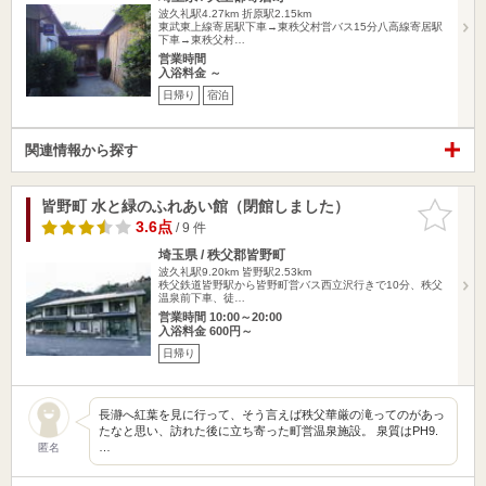
波久礼駅4.27km
折原駅2.15km
東武東上線寄居駅下車→東秩父村営バス15分八高線寄居駅
下車→東秩父村…
営業時間
入浴料金 ～
日帰り
宿泊
関連情報から探す
皆野町 水と緑のふれあい館（閉館しました）
お気に入
りに追加
3.6点
/ 9 件
埼玉県 / 秩父郡皆野町
波久礼駅9.20km
皆野駅2.53km
秩父鉄道皆野駅から皆野町営バス西立沢行きで10分、秩父
温泉前下車、徒…
営業時間 10:00～20:00
入浴料金 600円～
日帰り
長瀞へ紅葉を見に行って、そう言えば秩父華厳の滝ってのがあっ
たなと思い、訪れた後に立ち寄った町営温泉施設。 泉質はPH9.
…
匿名