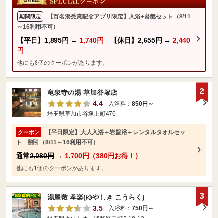
【百名湯受賞記念アプリ限定】入浴+岩盤セット（8/11
期間限定
～16利用不可）
【平日】
1,895円
→
1,740円
【休日】
2,655円
→
2,440
円
他にも8個のクーポンがあります。
2
竜泉寺の湯 草加谷塚店
4.4
入浴料：
850円～
埼玉県草加市谷塚上町476
【平日限定】大人入浴＋岩盤浴＋レンタルタオルセッ
クーポン
ト 割引（8/11～16利用不可）
通常
2,080円
→
1,700円（380円お得！）
他にも1個のクーポンがあります。
3
湯屋敷 孝楽(ゆやしき こうらく)
3.5
入浴料：
750円～