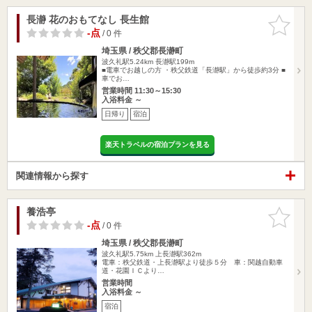
長瀞 花のおもてなし 長生館
お気に入
りに追加
-点
/ 0 件
埼玉県 / 秩父郡長瀞町
波久礼駅5.24km
長瀞駅199m
■電車でお越しの方 ・秩父鉄道「長瀞駅」から徒歩約3分 ■
車でお…
営業時間 11:30～15:30
入浴料金 ～
日帰り
宿泊
楽天トラベルの宿泊プランを見る
関連情報から探す
養浩亭
お気に入
りに追加
-点
/ 0 件
埼玉県 / 秩父郡長瀞町
波久礼駅5.75km
上長瀞駅362m
電車：秩父鉄道・上長瀞駅より徒歩５分 車：関越自動車
道・花園ＩＣより…
営業時間
入浴料金 ～
宿泊