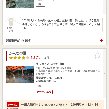
日帰り
2022年1月から長期休業中の桜山温泉別邸「絹の里」。早く営業
再開しないかと心待ちにしております。格安の岩盤浴、程よく昭
和…
50代～
女性
関連情報から探す
かんなの湯
お気に入
りに追加
4.2点
/ 198 件
埼玉県 / 児玉郡神川町
波久礼駅11.38km
丹荘駅2.64km
JR高崎線本庄駅下車タクシー利用 約25分上越新幹線本庄
早稲田駅下車…
営業時間 9:00～23:00
入浴料金 980円～
日帰り
クーポンあり
一般入館料＋レンタルタオルセット 100円引き（8/8～16
クーポン