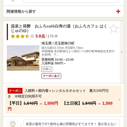
性
関連情報から探す
温泉と発酵 おふろcafé白寿の湯（おふろカフェ はく
お気に入
じゅのゆ）
りに追加
3.8点
/ 170 件
埼玉県 / 児玉郡神川町
波久礼駅10.37km
丹荘駅5.73km
JR高崎線 本庄駅南口より朝日バス(神川町神泉総合支所行
き)利用、下…
営業時間 10:00～23:00
入浴料金 580円～
日帰り
クーポンあり
入館料＋館内着＋レンタルタオルセット 最大340円引
クーポン
き ※特定日利用不可
【平日】
1,640円
→
1,500円
【土日祝】
1,840円
→
1,500
円
泉質が最高です!! 館内も蔵の雰囲気がすてきです！ 底が見えない