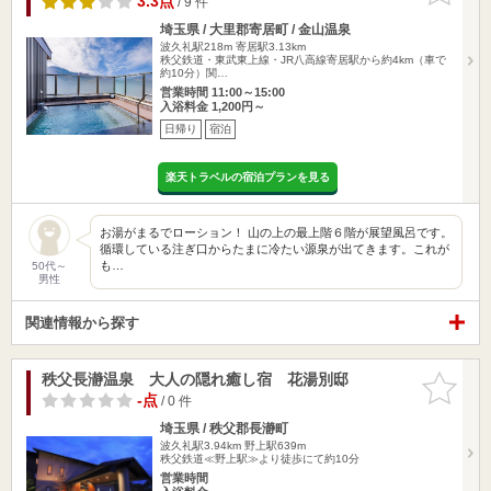
3.3点
/ 9 件
埼玉県 / 大里郡寄居町 / 金山温泉
波久礼駅218m
寄居駅3.13km
秩父鉄道・東武東上線・JR八高線寄居駅から約4km（車で
約10分）関…
営業時間 11:00～15:00
入浴料金 1,200円～
日帰り
宿泊
楽天トラベルの宿泊プランを見る
お湯がまるでローション！ 山の上の最上階６階が展望風呂です。
循環している注ぎ口からたまに冷たい源泉が出てきます。これが
も…
50代～
男性
関連情報から探す
秩父長瀞温泉 大人の隠れ癒し宿 花湯別邸
お気に入
りに追加
-点
/ 0 件
埼玉県 / 秩父郡長瀞町
波久礼駅3.94km
野上駅639m
秩父鉄道≪野上駅≫より徒歩にて約10分
営業時間