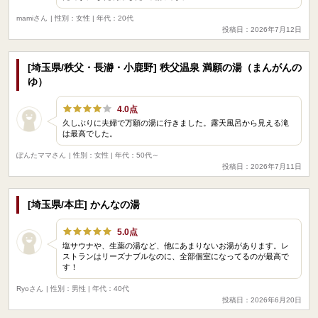
mamiさん
| 性別：女性 | 年代：20代
投稿日：2026年7月12日
[埼玉県/秩父・長瀞・小鹿野] 秩父温泉 満願の湯（まんがんの
ゆ）
4.0点
久しぶりに夫婦で万願の湯に行きました。露天風呂から見える滝
は最高でした。
ぽんたママさん
| 性別：女性 | 年代：50代～
投稿日：2026年7月11日
[埼玉県/本庄] かんなの湯
5.0点
塩サウナや、生薬の湯など、他にあまりないお湯があります。レ
ストランはリーズナブルなのに、全部個室になってるのが最高で
す！
Ryoさん
| 性別：男性 | 年代：40代
投稿日：2026年6月20日