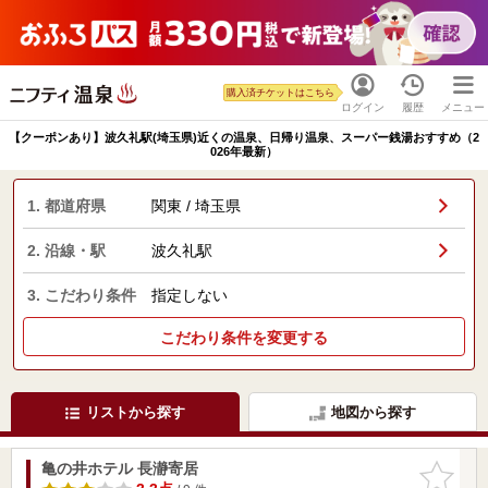
購入済チケットはこちら
ログイン
履歴
メニュー
【クーポンあり】波久礼駅(埼玉県)近くの温泉、日帰り温泉、スーパー銭湯おすすめ（2
026年最新）
1. 都道府県
関東 / 埼玉県
2. 沿線・駅
波久礼駅
3. こだわり条件
指定しない
こだわり条件を変更する
リストから探す
地図から探す
亀の井ホテル 長瀞寄居
お気に入
りに追加