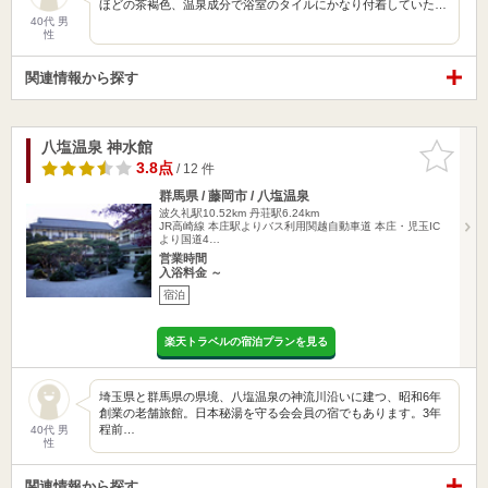
ほどの茶褐色、温泉成分で浴室のタイルにかなり付着していた…
40代 男
性
関連情報から探す
八塩温泉 神水館
お気に入
りに追加
3.8点
/ 12 件
群馬県 / 藤岡市 / 八塩温泉
波久礼駅10.52km
丹荘駅6.24km
JR高崎線 本庄駅よりバス利用関越自動車道 本庄・児玉IC
より国道4…
営業時間
入浴料金 ～
宿泊
楽天トラベルの宿泊プランを見る
埼玉県と群馬県の県境、八塩温泉の神流川沿いに建つ、昭和6年
創業の老舗旅館。日本秘湯を守る会会員の宿でもあります。3年
程前…
40代 男
性
関連情報から探す