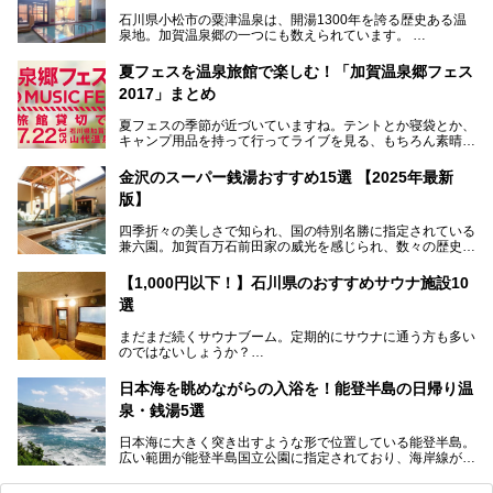
石川県小松市の粟津温泉は、開湯1300年を誇る歴史ある温
泉地。加賀温泉郷の一つにも数えられています。
その粟津温泉に建つ「大江戸温泉物語 あわづグランドホテ
夏フェスを温泉旅館で楽しむ！「加賀温泉郷フェス
ル」（以下、あわづグランドホテル）は客室数97室のホテ
2017」まとめ
ルで、昨年2024年12月に露天風呂を新設。充実したキッズ
パークはファミリー層に大人気を博しています。さらに今年
夏フェスの季節が近づいていますね。テントとか寝袋とか、
2025年7月からは「大江戸三つ星バイキング」がスタート！
キャンプ用品を持って行ってライブを見る、もちろん素晴ら
しい１日になることでしょう。
この話題のホテルを取材してきたのでさっそく紹介します。
金沢のスーパー銭湯おすすめ15選 【2025年最新
いやでもね、暑いし汗や砂埃でドロドロになるしうるさくて
───
版】
夜は寝られないし、若い時はそういうのが良かったんですけ
提供元：大江戸温泉物語ホテルズ＆リゾーツ株式会社【P
どね。かつての千代の富士なみに体力の限界を感じてる昨
R】
四季折々の美しさで知られ、国の特別名勝に指定されている
今、もうちょっと気楽なフェスはないかな、と探してたらあ
この記事は大江戸温泉物語 あわづグランドホテルのPR記事
兼六園。加賀百万石前田家の威光を感じられ、数々の歴史的
りましたよ！
です。
な建造物がある金沢城公園など、名所旧跡が多い金沢エリ
ア。国内でも特に人気の観光地の1つです。北陸新幹線で東
「加賀温泉郷フェス 2017」が石川県・山代温泉の瑠璃光を
【1,000円以下！】石川県のおすすめサウナ施設10
京から約2時間30分と、首都圏からアクセスしやすい立地も
全館貸し切って開催！
選
魅力ですね。
金沢市郊外には湯涌温泉や深谷温泉などの良質な温泉があ
まさかの温泉旅館でフェス！ライブの後は温泉に入って泊ま
まだまだ続くサウナブーム。定期的にサウナに通う方も多い
り、観光に加えて温泉もぜひ楽しみたいところ。金沢エリア
れちゃう！なんということでしょう！！
のではないしょうか？
でおすすめのスーパー銭湯をご紹介します。
加賀温泉郷フェス2017についてまとめます！
今回はそんなサウナによく行く人もこれから楽しむ人も格安
日本海を眺めながらの入浴を！能登半島の日帰り温
で楽しめるサウナを紹介します。
泉・銭湯5選
街中でアクセス抜群のところや、温泉とともに楽しめる施設
日本海に大きく突き出すような形で位置している能登半島。
など、種類豊富ですよ。
広い範囲が能登半島国立公園に指定されており、海岸線が作
り出す美しい景観が楽しめる景勝地です。
今回の記事では石川県にある1,000円以下のおすすめサウナ
車で行くのがオススメですが、ドライブの際にぜひ一緒に楽
施設を紹介します。