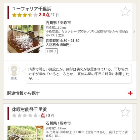
ユーフォリア千里浜
お気に入
りに追加
3.6点
/ 7 件
石川県 / 羽咋市
羽咋駅1.59km
小松空港からタクシーで55分／JR七尾線羽咋駅から能登西
部バス千里浜…
営業時間 9:30～21:30
入浴料金 550円～
日帰り
清潔で明るい施設だが、細部は劣化が放置されている。下駄箱の
カギが壊れているところとか。 夏休み週の平日２時前に利用した
が、…
匿名
関連情報から探す
休暇村能登千里浜
お気に入
りに追加
-点
/ 0 件
石川県 / 羽咋市
羽咋駅1.87km
JR七尾線 羽咋駅より1.8km（送迎バスあり、前日までに要
連絡）能…