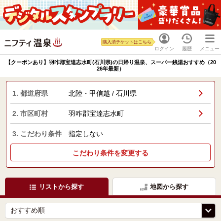
購入済チケットはこちら
ログイン
履歴
メニュー
【クーポンあり】羽咋郡宝達志水町(石川県)の日帰り温泉、スーパー銭湯おすすめ（20
26年最新）
1. 都道府県
北陸・甲信越 / 石川県
2. 市区町村
羽咋郡宝達志水町
3. こだわり条件
指定しない
こだわり条件を変更する
リストから探す
地図から探す