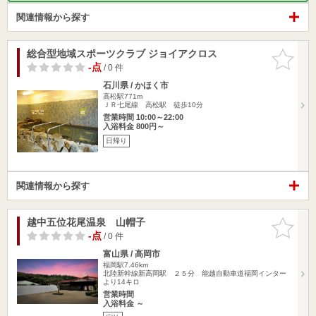
関連情報から探す
総合型地域スポーツクラブ ジョイアクロス
お気に入
りに追加
-点
/ 0 件
石川県 / かほく市
高松駅771m
ＪＲ七尾線 高松駅 徒歩10分
営業時間 10:00～22:00
入浴料金 800円～
日帰り
関連情報から探す
越中五位花尾温泉 山帽子
お気に入
りに追加
-点
/ 0 件
富山県 / 高岡市
福岡駅7.46km
北陸新幹線新高岡駅 ２５分 能越自動車道福岡インター
より14キロ
営業時間
入浴料金 ～