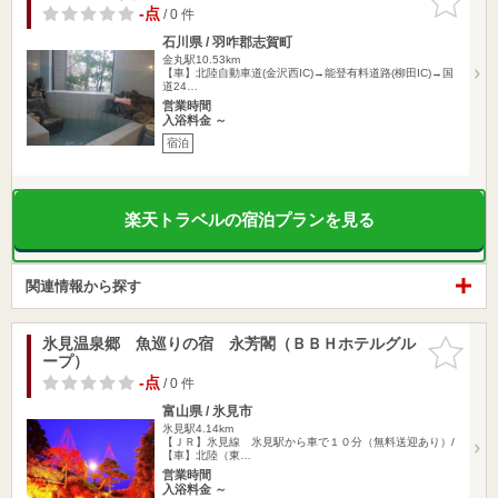
りに追加
-点
/ 0 件
石川県 / 羽咋郡志賀町
金丸駅10.53km
【車】北陸自動車道(金沢西IC)→能登有料道路(柳田IC)→国
道24…
営業時間
入浴料金 ～
宿泊
楽天トラベルの宿泊プランを見る
関連情報から探す
氷見温泉郷 魚巡りの宿 永芳閣（ＢＢＨホテルグル
お気に入
ープ）
りに追加
-点
/ 0 件
富山県 / 氷見市
氷見駅4.14km
【ＪＲ】氷見線 氷見駅から車で１０分（無料送迎あり）/
【車】北陸（東…
営業時間
入浴料金 ～