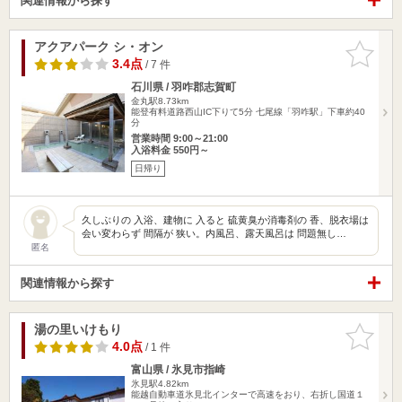
関連情報から探す
アクアパーク シ・オン
お気に入
りに追加
3.4点
/ 7 件
石川県 / 羽咋郡志賀町
金丸駅8.73km
能登有料道路西山IC下りて5分 七尾線「羽咋駅」下車約40
分
営業時間 9:00～21:00
入浴料金 550円～
日帰り
久しぶりの 入浴、建物に 入ると 硫黄臭か消毒剤の 香、脱衣場は
会い変わらず 間隔が 狭い。内風呂、露天風呂は 問題無し…
匿名
関連情報から探す
湯の里いけもり
お気に入
りに追加
4.0点
/ 1 件
富山県 / 氷見市指崎
氷見駅4.82km
能越自動車道氷見北インターで高速をおり、右折し国道１