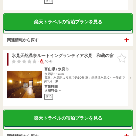
宿泊
楽天トラベルの宿泊プランを見る
関連情報から探す
氷見天然温泉ルートイングランティア氷見 和蔵の宿
お気に入
りに追加
-点
/ 0 件
富山県 / 氷見市
氷見駅2.14km
電車：氷見駅より車で約10分 車：能越道氷見IC～一般道で
約5分 東…
営業時間
入浴料金 ～
宿泊
楽天トラベルの宿泊プランを見る