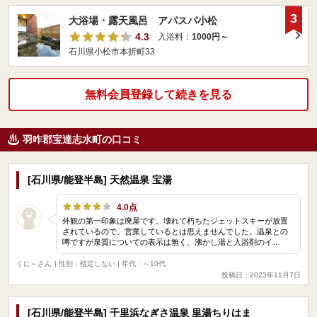
3
大浴場・露天風呂 アパスパ小松
4.3
入浴料：
1000円～
石川県小松市本折町33
無料会員登録して続きを見る
羽咋郡宝達志水町の口コミ
[石川県/能登半島] 天然温泉 宝湯
4.0点
外観の第一印象は廃屋です。壊れて朽ちたジェットスキーが放置
されているので、営業しているとは思えませんでした。温泉との
噂ですが泉質についての表示は無く、沸かし湯と入浴剤のイ…
くに～さん
| 性別：指定しない | 年代：～10代
投稿日：2023年11月7日
[石川県/能登半島] 千里浜なぎさ温泉 里湯ちりはま