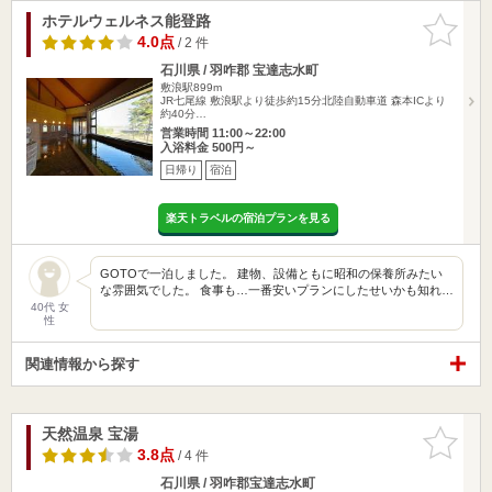
ホテルウェルネス能登路
お気に入
りに追加
4.0点
/ 2 件
石川県 / 羽咋郡 宝達志水町
敷浪駅899m
JR七尾線 敷浪駅より徒歩約15分北陸自動車道 森本ICより
約40分…
営業時間 11:00～22:00
入浴料金 500円～
日帰り
宿泊
楽天トラベルの宿泊プランを見る
GOTOで一泊しました。 建物、設備ともに昭和の保養所みたい
な雰囲気でした。 食事も…一番安いプランにしたせいかも知れ…
40代 女
性
関連情報から探す
天然温泉 宝湯
お気に入
りに追加
3.8点
/ 4 件
石川県 / 羽咋郡宝達志水町