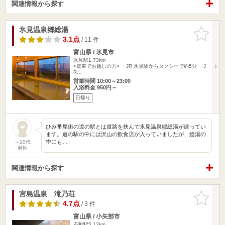
関連情報から探す
氷見温泉郷総湯
お気に入
りに追加
3.1点
/ 11 件
富山県 / 氷見市
氷見駅1.73km
<電車でお越しの方> ・JR 氷見駅からタクシーで約5分 ・J
R…
営業時間 10:00～23:00
入浴料金 950円～
日帰り
ひみ番屋街の道の駅とは道路を挟んで氷見温泉郷総湯が建ってい
ます。道の駅の中には沢山の飲食店が入っていましたが、総湯の
中にも…
～10代
男性
関連情報から探す
宮島温泉 滝乃荘
お気に入
りに追加
4.7点
/ 3 件
富山県 / 小矢部市
石動駅5.13km