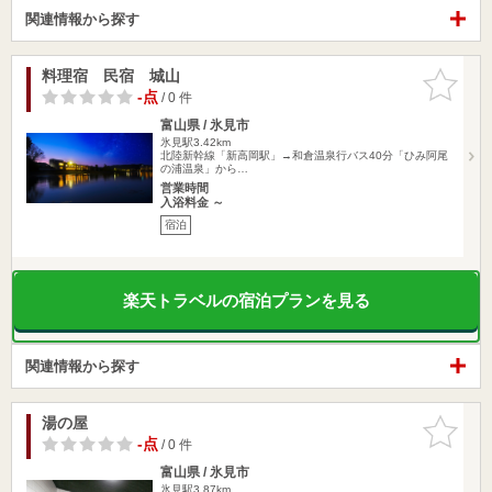
関連情報から探す
料理宿 民宿 城山
お気に入
りに追加
-点
/ 0 件
富山県 / 氷見市
氷見駅3.42km
北陸新幹線「新高岡駅」→和倉温泉行バス40分「ひみ阿尾
の浦温泉」から…
営業時間
入浴料金 ～
宿泊
楽天トラベルの宿泊プランを見る
関連情報から探す
湯の屋
お気に入
りに追加
-点
/ 0 件
富山県 / 氷見市
氷見駅3.87km