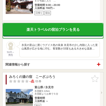
６０号線に入り …
営業時間 9:00～20:00
入浴料金 700円～
日帰り
宿泊
楽天トラベルの宿泊プランを見る
氷見の里山に湧くウグイス色の良泉 氷見市の少し内陸に入った里
山風景が広がる地に佇む、客室数が15室もある大きめな温泉…
50代～
男性
関連情報から探す
みろくの湯の宿 こーざぶろう
お気に入
りに追加
-点
/ 0 件
富山県 / 氷見市
氷見駅3.12km
氷見駅よりお車で５分
営業時間
入浴料金 ～
宿泊