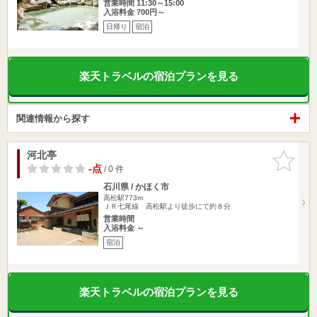
営業時間 11:30～15:00
入浴料金 700円～
日帰り
宿泊
楽天トラベルの宿泊プランを見る
関連情報から探す
河北亭
お気に入
りに追加
-点
/ 0 件
石川県 / かほく市
高松駅773m
ＪＲ七尾線 高松駅より徒歩にて約８分
営業時間
入浴料金 ～
宿泊
楽天トラベルの宿泊プランを見る