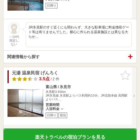
日帰り
JR氷見駅のすぐ近くにも関わらず、大きな駐車場に料金徴収ゲー
ト等は有りませんでした。都心に作られる温泉施設とは異なる大
らか…
～10代
指定し
ない
関連情報から探す
元湯 温泉民宿 げんろく
お気に入
りに追加
3.5点
/ 2 件
富山県 / 氷見市
氷見駅3.93km
JR氷見線 氷見駅よりバス利用約15分、JR北陸本線 高岡駅
よりバス…
営業時間
入浴料金 ～
日帰り
宿泊
楽天トラベルの宿泊プランを見る