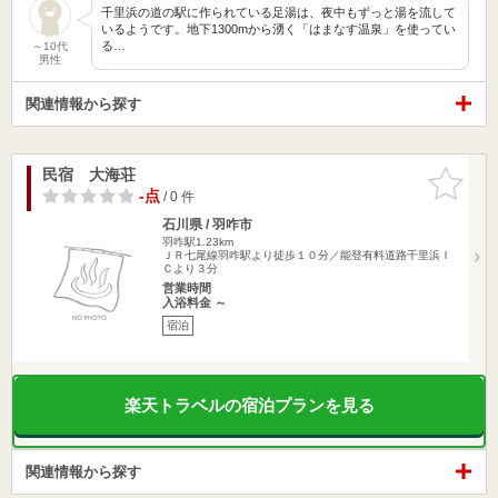
千里浜の道の駅に作られている足湯は、夜中もずっと湯を流して
いるようです。地下1300mから湧く「はまなす温泉」を使ってい
る…
～10代
男性
関連情報から探す
民宿 大海荘
お気に入
りに追加
-点
/ 0 件
石川県 / 羽咋市
羽咋駅1.23km
ＪＲ七尾線羽咋駅より徒歩１０分／能登有料道路千里浜Ｉ
Ｃより３分
営業時間
入浴料金 ～
宿泊
楽天トラベルの宿泊プランを見る
関連情報から探す