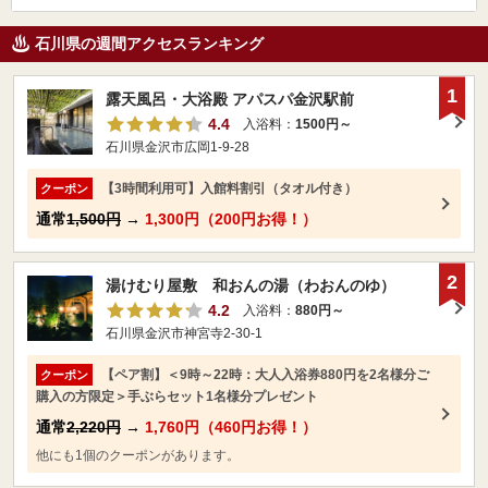
石川県の週間アクセスランキング
1
露天風呂・大浴殿 アパスパ金沢駅前
4.4
入浴料：
1500円～
石川県金沢市広岡1-9-28
【3時間利用可】入館料割引（タオル付き）
クーポン
通常
1,500円
→
1,300円（200円お得！）
2
湯けむり屋敷 和おんの湯（わおんのゆ）
4.2
入浴料：
880円～
石川県金沢市神宮寺2-30-1
【ペア割】＜9時～22時：大人入浴券880円を2名様分ご
クーポン
購入の方限定＞手ぶらセット1名様分プレゼント
通常
2,220円
→
1,760円（460円お得！）
他にも1個のクーポンがあります。