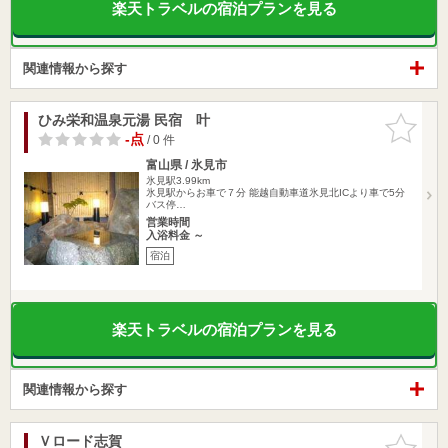
楽天トラベルの宿泊プランを見る
関連情報から探す
ひみ栄和温泉元湯 民宿 叶
お気に入
りに追加
-点
/ 0 件
富山県 / 氷見市
氷見駅3.99km
氷見駅からお車で７分 能越自動車道氷見北ICより車で5分
バス停…
営業時間
入浴料金 ～
宿泊
楽天トラベルの宿泊プランを見る
関連情報から探す
Ｖロード志賀
お気に入