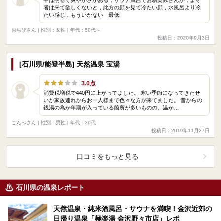
者は来て欲しくないと，此方の顔を見て冷たい顔，水風呂より冷
たい感じ，もういかない 最低
おちびさん
| 性別：女性 | 年代：50代～
投稿日：2020年9月3日
[石川県/能登半島] 天然温泉 宝湯
3.0点
消費税増税で440円に上がってました。 寒い季節になってきたせ
いか家族連れからお一人様まで色々な方が来てました。 昔からの
銭湯の為か年期が入っている箇所が多いものの、温か…
ごんべさん
| 性別：男性 | 年代：20代
投稿日：2019年11月27日
口コミをもっと見る
石川県の温泉レポート
天然温泉・純米酒風呂・サウナを満喫！金沢近郊の
日帰り温泉「極楽湯 金沢野々市店」レポ