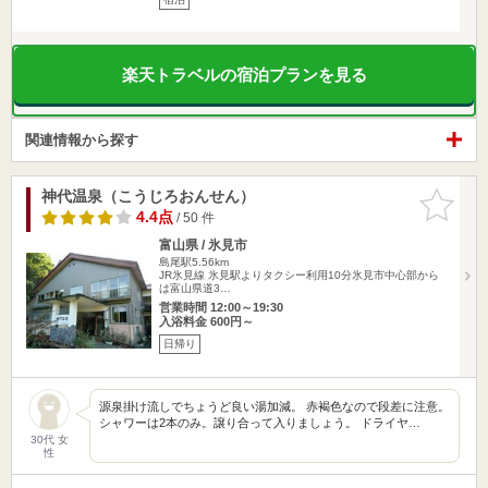
楽天トラベルの宿泊プランを見る
関連情報から探す
神代温泉（こうじろおんせん）
お気に入
りに追加
4.4点
/ 50 件
富山県 / 氷見市
島尾駅5.56km
JR氷見線 氷見駅よりタクシー利用10分氷見市中心部から
は富山県道3…
営業時間 12:00～19:30
入浴料金 600円～
日帰り
源泉掛け流しでちょうど良い湯加減。 赤褐色なので段差に注意。
シャワーは2本のみ。譲り合って入りましょう。 ドライヤ…
30代 女
性