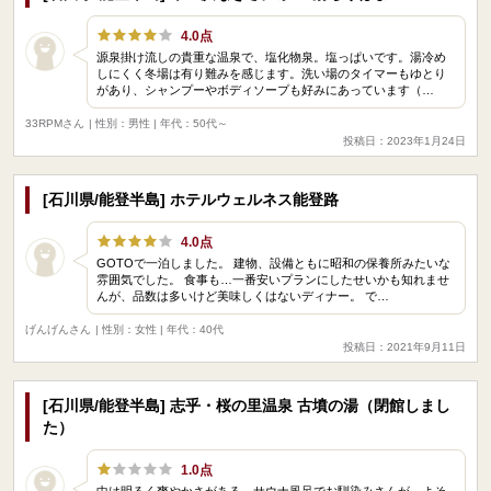
4.0点
源泉掛け流しの貴重な温泉で、塩化物泉。塩っぱいです。湯冷め
しにくく冬場は有り難みを感じます。洗い場のタイマーもゆとり
があり、シャンプーやボディソープも好みにあっています（…
33RPMさん
| 性別：男性 | 年代：50代～
投稿日：2023年1月24日
[石川県/能登半島] ホテルウェルネス能登路
4.0点
GOTOで一泊しました。 建物、設備ともに昭和の保養所みたいな
雰囲気でした。 食事も…一番安いプランにしたせいかも知れませ
んが、品数は多いけど美味しくはないディナー。 で…
げんげんさん
| 性別：女性 | 年代：40代
投稿日：2021年9月11日
[石川県/能登半島] 志乎・桜の里温泉 古墳の湯（閉館しまし
た）
1.0点
中は明るく爽やかさがある，サウナ風呂でお馴染みさんが，よそ