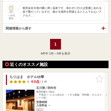
散田金谷古墳の隣に湧く温泉です。迷わずに行けば普通に走れる
道で繋がっていますが、曲がる場所を間違えるととんでもないア
クセス…
～10代
男性
関連情報から探す
1
4
件中 1件～4件を表示
近くのオススメ施設
ちりはま ホテルゆ華
お気に入
りに追加
4.0点
/ 1 件
石川県 / 羽咋市
南羽咋駅1.76km
・千里浜Ｉ.Ｃ.から約1分 ・ＪＲ七尾線「羽咋駅」からタク
シーで約…
営業時間
入浴料金 ～
宿泊