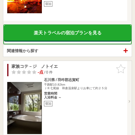
宿泊
楽天トラベルの宿泊プランを見る
関連情報から探す
家族コテ－ジ ノトイエ
お気に入
りに追加
-点
/ 0 件
石川県 / 羽咋郡志賀町
千路駅10.82km
ＪＲ七尾線 和倉温泉駅よりお車にて約２５分
営業時間
入浴料金 ～
宿泊