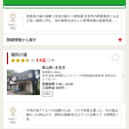
赤茶色の湯の花舞う氷見の肌スベ琥珀湯 氷見市の阿尾海岸にもほ
ど近い場所に佇む、旬の食材を活かした料理自慢の温泉民宿。…
50代～
男性
関連情報から探す
堀田の湯
お気に入
りに追加
3.5点
/ 2 件
富山県 / 氷見市
島尾駅4.48km
JR氷見線 雨晴駅よりタクシー利用能越自動車道 高岡北IC
より北へ3…
営業時間 7:00～12:00
入浴料金 500円～
日帰り
子供の頃アトピーの治療のため、バスで何度も通った。今の道は
無かった時なので、西田の国泰寺入口でバスを降りて ２時間近く
歩…
50代～
男性