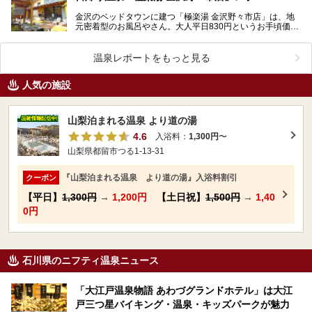
金沢のベッドタウンに建つ「極楽湯 金沢野々市店」は、地
元密着型のお風呂やさん。大人平日830円というお手頃価格
ながら、天然温泉の露天風呂、高濃度炭酸泉、純米酒風…
温泉レポートをもっと見る
人気の施設
山梨泊まれる温泉 より道の湯
4.6
入浴料：
1,300円
〜
山梨県都留市つる1-13-31
『山梨泊まれる温泉 より道の湯』入浴料割引
クーポン
【平日】
1,300円
→
1,200円
【土日祝】
1,500円
→
1,40
0円
石川県のニフティ温泉ニュース
「大江戸温泉物語 あわづグランドホテル」は大江
戸三つ星バイキング・温泉・キッズパークが魅力