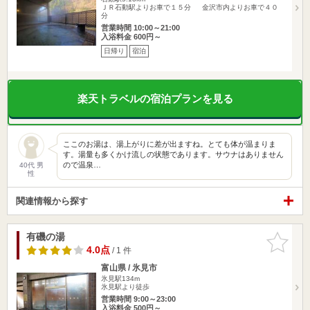
ＪＲ石動駅よりお車で１５分 金沢市内よりお車で４０
分
営業時間 10:00～21:00
入浴料金 600円～
日帰り
宿泊
楽天トラベルの宿泊プランを見る
ここのお湯は、湯上がりに差が出ますね。とても体が温まりま
す。湯量も多くかけ流しの状態であります。サウナはありません
ので温泉…
40代 男
性
関連情報から探す
有磯の湯
お気に入
りに追加
4.0点
/ 1 件
富山県 / 氷見市
氷見駅134m
氷見駅より徒歩
営業時間 9:00～23:00
入浴料金 500円～