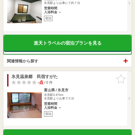
氷見駅よりお車にて約７分
営業時間
入浴料金 ～
宿泊
楽天トラベルの宿泊プランを見る
関連情報から探す
氷見温泉郷 民宿すがた
お気に入
りに追加
-点
/ 0 件
富山県 / 氷見市
氷見駅3.87km
氷見駅よりお車で５分
営業時間
入浴料金 ～
宿泊