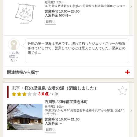
敷浪駅1.35km
JR七尾線敷波駅から徒歩20分能登有料道路今浜ICから1km
営業時間 13:00～23:00
入浴料金 500円～
日帰り
外観の第一印象は廃屋です。壊れて朽ちたジェットスキーが放置
されているので、営業しているとは思えませんでした。温泉との
噂です…
～10代
指定し
ない
関連情報から探す
志乎・桜の里温泉 古墳の湯（閉館しました）
お気に入
りに追加
3.0点
/ 7 件
石川県 / 羽咋郡宝達志水町
敷浪駅3.89km
JR敷浪駅から車10分能登有料道路今浜ICから県道､国道15
9号で約…
営業時間 10:00～21:00
入浴料金 ～
日帰り