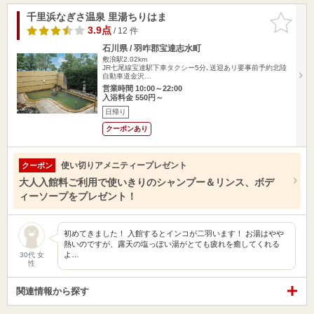
千里浜なぎさ温泉 里湯ちりはま
お気に入
りに追加
3.9点
/ 12 件
石川県 / 羽咋郡宝達志水町
敷浪駅2.02km
JR七尾線宝達駅下車タクシー5分､送迎あリ要事前予約北陸
自動車道金沢…
営業時間 10:00～22:00
入浴料金 550円～
日帰り
クーポンあり
使い切りアメニティープレゼント
クーポン
大人入館料ご利用で使いきりのシャンプー＆リンス、ボデ
ィーソープをプレゼント！
初めてきました！ 入館するとインコが二羽います！ お湯はやや
熱いのですが、露天の塩っぽい湯がとても疲れを癒してくれる
よ…
30代 女
性
関連情報から探す