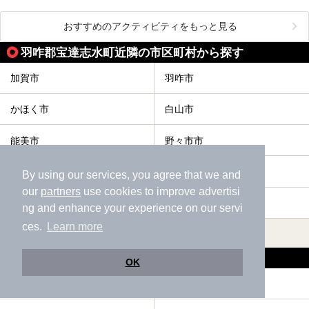
おすすめのアクティビティをもっと見る
羽咋郡宝達志水町近隣の市区町村から探す
加賀市
羽咋市
かほく市
白山市
能美市
野々市市
能美郡川北町
河北郡津幡町
By using our services, you agree that we and
our
partners
use cookies to improve advertisi
河北郡内灘町
羽咋郡志賀町
ng and enhance your experience on our servi
ces.
Learn more
すべて表示する
羽咋郡宝達志水町の人気テーマから探す
OK
宿泊
露天風呂