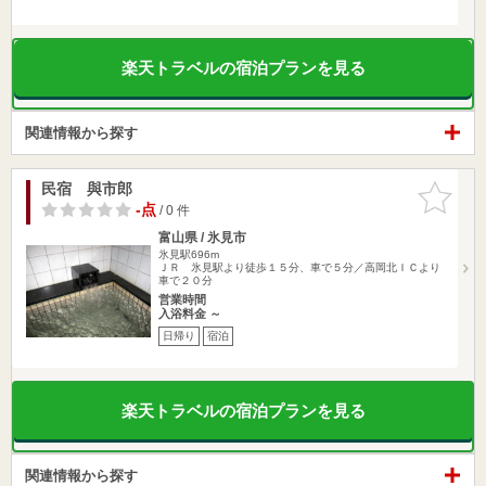
楽天トラベルの宿泊プランを見る
関連情報から探す
民宿 與市郎
お気に入
りに追加
-点
/ 0 件
富山県 / 氷見市
氷見駅696m
ＪＲ 氷見駅より徒歩１５分、車で５分／高岡北ＩＣより
車で２０分
営業時間
入浴料金 ～
日帰り
宿泊
楽天トラベルの宿泊プランを見る
関連情報から探す