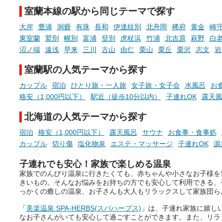
た「これからのこと」や「ちょ
多様な個性を持つことも多
室蘭本線の駅から同じテーマで探す
っとした悩み」が、頭に浮かん
す。
でくることはありませんか？
大岸
豊浦
洞爺
有珠
長和
伊達紋別
北舟岡
稀府
黄金
崎
今回は筆者自ら入浴した中
東室蘭
鷲別
幌別
富浦
登別
虎杖浜
竹浦
北吉原
萩野
白
ら、日本各地にある炭酸水
沼ノ端
遠浅
早来
三川
古山
由仁
栗山
栗丘
栗沢
志文
岩
泉を12施設セレクト。すべ
お風呂でリラックスしているか
日帰り入浴可能で、源泉か
室蘭駅の人気テーマから探す
らこそ向き合える、大切な自分
しと泉質の良さにこだわり
の本音。
つ、万人におすすめしたい
カップル
宿泊
ひとり旅・一人旅
女子旅・女子会
水風呂
お
を厳選しました。
格安（1,000円以下）
駅近（徒歩10分以内）
子連れOK
露天
そんな心のつぶやきを、湯あが
りの温まった心のまま相談でき
北海道の人気テーマから探す
たら素敵ですよね。
宿泊
格安（1,000円以下）
露天風呂
サウナ
お食事・食事処
カップル
切り傷
塩化物泉
エステ・マッサージ
子連れOK
源
ニフティ温泉の「占いベンチ」
子連れでも安心！家族で楽しめる温泉
は、そんなあなたの心のつぶや
家族でのんびり温泉に行きたくても、赤ちゃんや小さなお子様を
きをプロの占い師に相談するこ
きいもの。そんなお悩みをお持ちの方でも安心して利用できる、
とができるサービスです。
っかくの癒しの温泉、お子さんも大人もリラックスして家族団ら
「
美楽温泉 SPA-HERBS(スパハーブス)
」は、子連れ家族に嬉し
なお子さんがいても安心して過ごすことができます。また、リラ
おふろパス会員様なら、この特