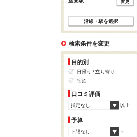
室蘭駅
変更
沿線・駅を選択
検索条件を変更
目的別
日帰り / 立ち寄り
宿泊
口コミ評価
指定なし
以上
予算
下限なし
～