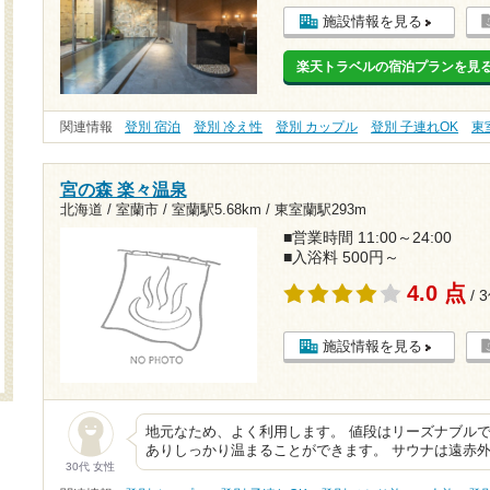
施設情報を見る
楽天トラベルの宿泊プランを見
関連情報
登別 宿泊
登別 冷え性
登別 カップル
登別 子連れOK
東
宮の森 楽々温泉
北海道 / 室蘭市 /
室蘭駅5.68km
/
東室蘭駅293m
■営業時間 11:00～24:00
■入浴料 500円～
4.0 点
/ 
施設情報を見る
地元なため、よく利用します。 値段はリーズナブル
ありしっかり温まることができます。 サウナは遠赤
30代 女性