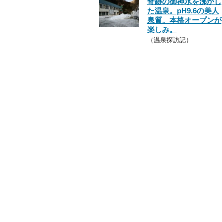
奇跡の御神水を沸かし
た温泉。pH9.6の美人
泉質。本格オープンが
楽しみ。
（温泉探訪記）