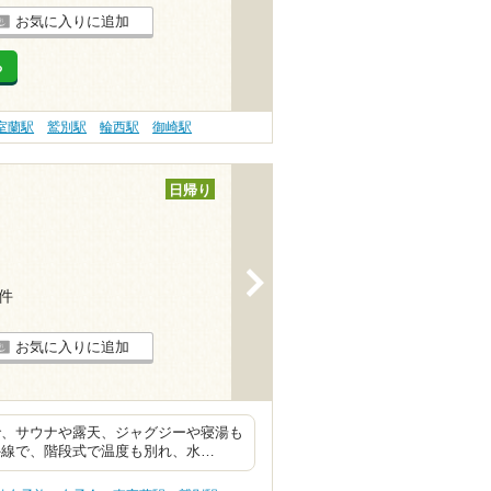
お気に入りに追加
る
室蘭駅
鷲別駅
輪西駅
御崎駅
日帰り
>
3件
お気に入りに追加
で、サウナや露天、ジャグジーや寝湯も
外線で、階段式で温度も別れ、水…