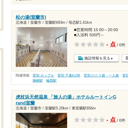
松の湯(室蘭市)
北海道 / 室蘭市 /
室蘭駅693m
/
母恋駅1.61km
■営業時間 15:00～20:00
■入浴料 500円～
- 点
/ 0件
施設情報を見る
関連情報
登別 カップル
登別 子連れOK
登別 ひとり旅・一人旅
登別
御崎駅
輪西駅
虎杖浜天然温泉 「旅人の湯」ホテルルートインG
rand室蘭
北海道 / 室蘭市 /
室蘭駅5.20km
/
東室蘭駅656m
- 点
/ 0件