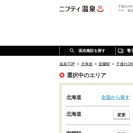
子連れO
ウナ、銭
温浴施設を探す
電
温泉TOP
>
北海道
>
室蘭駅
>
子連れO
選択中のエリア
全国から探す
北海道
北海道
変更