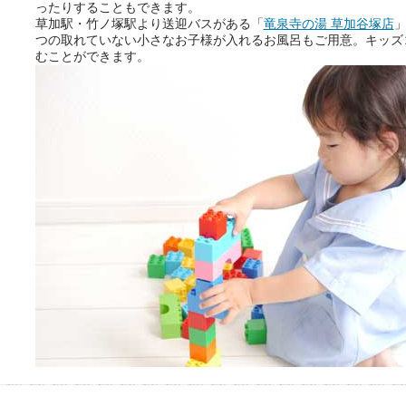
ったりすることもできます。
別なひとときを「毎月10分無
草加駅・竹ノ塚駅より送迎バスがある「
竜泉寺の湯 草加谷塚店
」
料」でご利用いただけます。
つの取れていない小さなお子様が入れるお風呂もご用意。キッズ
むことができます。
お湯で体がほぐれたら、次は占
い師さんとお話しして、心もほ
ぐしてみませんか？