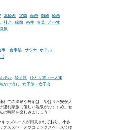
いで
サウナ飯やサウナドリンク、岩
盤浴の利用などで「万葉サウナ
札」を集めることで、オリジナ
守
本輪西
室蘭
母恋
御崎
輪西
か
ルグッズや無料券などの特典と
老
社台
錦岡
糸井
青葉
苫小牧
素塩
交換可能。
見沢
て
け流
さらに、各館ではアロマロウリ
つ
ュやアウフグースなど、サウナ
施設
好きにはたまらない多彩なイベ
食事・食事処
サウナ
ホテル
ントも予定されています。ぜひ
風呂
チェックしてください！
───
提供元：万葉倶楽部株式会社
ホテル
冷え性
ひとり旅・一人旅
【PR】
泉かけ流し
女子旅・女子会
この記事は万葉倶楽部株式会社
のPR記事です。
連れての温泉や外泊は、やはり不安が大
子連れ家族に優しい温泉がおすすめ。せ
んの時間を楽しみましょう！
いキッズルームが用意されており、小さ
ックススペースやコミックスペースでゆ