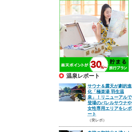
温泉レポート
サウナ＆露天が劇的進
化「極楽湯 羽生温
泉」！リニューアルで
登場のバレルサウナや
女性専用エリアをレポ
ート
（突レポ）