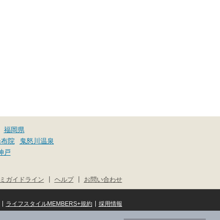
福岡県
湯布院
鬼怒川温泉
神戸
|
|
ミガイドライン
ヘルプ
お問い合わせ
|
|
ライフスタイルMEMBERS+規約
採用情報
© NIFTY Lifestyle Co., Ltd.