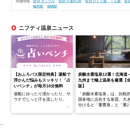
関連情報
登別 カップル
登別 子連れOK
登別 ひとり旅・一人旅
登
輪西駅
御崎駅
ニフティ温泉ニュース
【おふろパス限定特典】湯船で
炭酸水素塩泉12選！北海道
浮かんだ悩みもスッキリ！「占
九州まで極上温泉を厳選【
いベンチ」が毎月10分無料
版】
湯船にゆったり浸かったり、サ
「炭酸水素塩泉」は、比較
ウナでじっと汗を流したり。
国各地に点在する泉質。大
分けると「重曹泉」と「重
土類泉」に分かれます。
そんな「一人でぼんやり過ごす
また硫黄や鉄分などの特殊
時間」、ふだん後回しにしてい
が混ざり合うことで、複雑