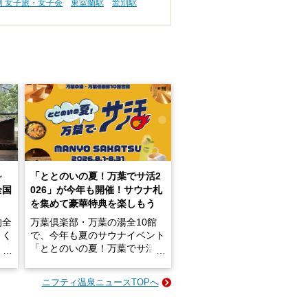
別 女子旅・女子会
東室蘭駅
鷲別駅
～
「ととのいの夏！万葉でサ活2
全国
026」が今年も開催！サウナ札
を集めて豪華特典を楽しもう
的全
万葉倶楽部・万葉の湯全10館
きく
で、今年も夏のサウナイベント
炭酸
「ととのいの夏！万葉でサ活2
026」が開催されます！
ニフティ温泉ニュースTOPへ
成分
2026年8月1日（土）～8月31
かつ
日（月）までの開催期間中は、