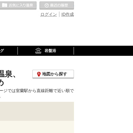
お気に入りの温泉
最近の履歴
ログイン
ID作成
グ
岩盤浴
温泉、
地図から探す
め
ージでは室蘭駅から直線距離で近い順で
。