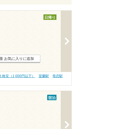
日帰り
>
お気に入りに追加
 格安（1,000円以下）
室蘭駅
母恋駅
宿泊
>