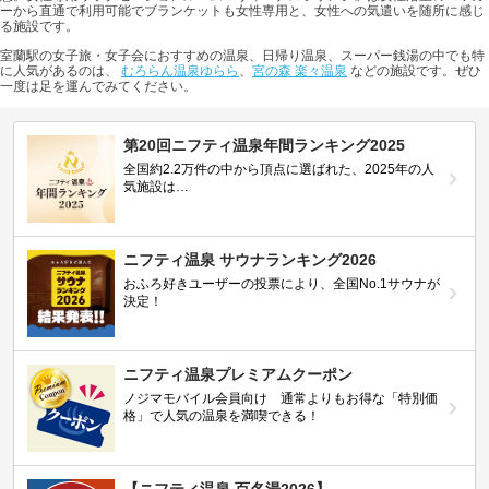
ーから直通で利用可能でブランケットも女性専用と、女性への気遣いを随所に感じ
る施設です。
室蘭駅の女子旅・女子会におすすめの温泉、日帰り温泉、スーパー銭湯の中でも特
に人気があるのは、
むろらん温泉ゆらら
、
宮の森 楽々温泉
などの施設です。ぜひ
一度は足を運んでみてください。
第20回ニフティ温泉年間ランキング2025
全国約2.2万件の中から頂点に選ばれた、2025年の人
気施設は…
ニフティ温泉 サウナランキング2026
おふろ好きユーザーの投票により、全国No.1サウナが
決定！
ニフティ温泉プレミアムクーポン
ノジマモバイル会員向け 通常よりもお得な「特別価
格」で人気の温泉を満喫できる！
【ニフティ温泉 百名湯2026】