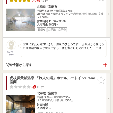
5.0点
/ 1 件
北海道 / 室蘭市
室蘭駅3.85km
本輪西駅3.97km
JR室蘭本線 室蘭駅よりタクシー利用5分道央自動車道 室蘭
ICより約…
営業時間 11:00～22:00
入浴料金 680円～
日帰り
女子旅・女子会
室蘭に来たら絶対行きたい温泉のひとつです。 お風呂から見える
白鳥大橋の夜景が絶景ですし、休憩室からも見れました。 白鳥…
50代～
男性
関連情報から探す
虎杖浜天然温泉 「旅人の湯」ホテルルートインGrand
お気に入
室蘭
りに追加
-点
/ 0 件
北海道 / 室蘭市
室蘭駅5.20km
東室蘭駅656m
ＪＲ東室蘭駅より徒歩にて約7分
営業時間
入浴料金 ～