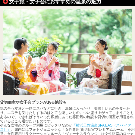
女子旅・女子会におすすめの温泉の魅力
貸切個室や女子会プランがある施設も
気の合う友達と一緒にスパなどに行き、温泉に入ったり、美味しいものを食べた
り、エステを受けたりするのはとても楽しいもの。つい盛り上がってしまうことも
あるので、できればそういった客層にあった雰囲気の施設や貸切の個室が用意され
ているところ選びたいものです。
そんな女性のグループ利用にピッタリなのが
「横浜天然温泉SPA EAS（スパ イア
ス）」
。館内にはフォトジェニックな「女性専用 貸切個室プレミアムルーム」を用
意。女性専用リラクセーションルーム「ヴィーナスラウンジ」は女性浴室のロッカ