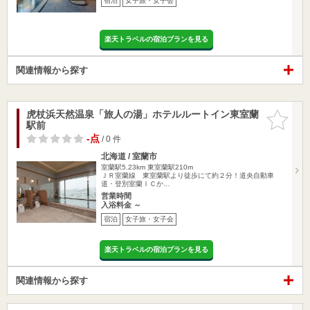
宿泊
女子旅・女子会
楽天トラベルの宿泊プランを見る
関連情報から探す
虎杖浜天然温泉「旅人の湯」ホテルルートイン東室蘭
お気に入
駅前
りに追加
-点
/ 0 件
北海道 / 室蘭市
室蘭駅5.23km
東室蘭駅210m
ＪＲ室蘭線 東室蘭駅より徒歩にて約２分！道央自動車
道・登別室蘭ＩＣか…
営業時間
入浴料金 ～
宿泊
女子旅・女子会
楽天トラベルの宿泊プランを見る
関連情報から探す