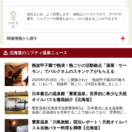
地元なため、よく利用します。 値段はリーズナブルで、サウナや
露天、ジャグジーや寝湯もありしっかり温まることができます。
…
30代 女
性
関連情報から探す
北海道のニフティ温泉ニュース
熱波甲子園で熱演！熱ごりの活動拠点「湯屋・サー
モン」でバルクオムのスキンケアがもらえる
2025年5月19日（月）に開催された「熱波甲子園2025春大
会」において、熱波師「熱ごり」が4冠を達成しました！
このたび、バルクオム賞の受賞を記念して、熱ごりさんの活
動拠点である北海道の銭湯「湯屋・サーモン」にて、メンズ
日本最北の温泉郷「豊富温泉」世界的に希少な天然
スキンケアブランド バルクオムの「ONE DAY KIT」を数量
オイルバスを徹底紹介【北海道】
限定でプレゼントいたします。
老若男女問わず、多くの方にご体験いただける製品ですの
豊富温泉(北海道天塩郡豊富町)は、日本最北にある温泉郷。
で、ぜひお試しください。※6月13日配布開始、なくなり次
温泉に石油成分を含有することで知られており、世界的にも
第終了
大変希少な泉質です。また、油分が乾癬やアトピー性皮膚炎
に特効があると言われ、遠隔地ながらも全国から湯治・療養
───
豊富温泉「川島旅館」宿泊レポート！天然オイルバ
目的で多くの人々が訪れます。
提供元：株式会社バルクオム【PR】
ス＆名物バター料理を満喫【北海道】
この記事は株式会社バルクオム商品のPR記事です。