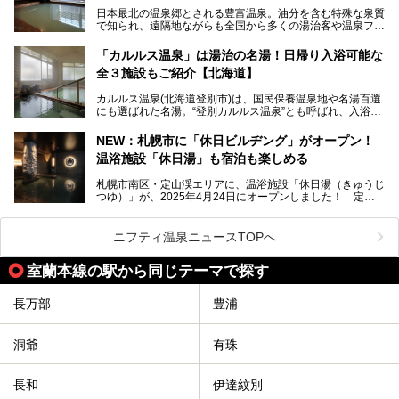
今回、四半世紀以上に渡り全国の温泉を巡り続ける筆者が現
日本最北の温泉郷とされる豊富温泉。油分を含む特殊な泉質
地体験し、独自の視点で豊富温泉の“天然オイルバス”をレポ
で知られ、遠隔地ながらも全国から多くの湯治客や温泉ファ
ート。温泉地概要や日帰り入浴施設をはじめ、宿泊施設・ア
ンが訪れる地です。
クセスまで徹底紹介します！
「カルルス温泉」は湯治の名湯！日帰り入浴可能な
「川島旅館」は、豊富温泉の開湯当初から営業する老舗旅
全３施設もご紹介【北海道】
館。とりわけ温泉の良さと名物のバター料理に定評があり、
口コミの評判も非常に高い宿。今回は筆者自ら宿泊し、自慢
カルルス温泉(北海道登別市)は、国民保養温泉地や名湯百選
の温泉や料理をはじめ、パブリックスペース・客室など宿の
にも選ばれた名湯。“登別カルルス温泉”とも呼ばれ、入浴剤
全貌を徹底的にご紹介します！
としてその名を聞いたことがある方も多いでしょう。観光色
豊かな登別温泉とは対照的な存在で、今も湯治場的な要素が
NEW：札幌市に「休日ビルヂング」がオープン！
残る閑静な温泉地です。
温浴施設「休日湯」も宿泊も楽しめる
今回、四半世紀以上に渡り全国の温泉を巡り続ける筆者が現
札幌市南区・定山渓エリアに、温浴施設「休日湯（きゅうじ
地体験し、カルルス温泉をご紹介。温泉地の概要や泉質解説
つゆ）」が、2025年4月24日にオープンしました！ 定山
をはじめ、日帰り入浴可能な全３施設の紹介・周辺観光・ア
渓の新たなランドマーク「休日ビルヂング」として誕生した
クセスまで徹底紹介します！
この施設は、温泉・サウナの「休日湯」・ラウンジの「THE
LOUNGE DAYOF」・グルメ「休日洋麺店」・ホテル「エク
ニフティ温泉ニュースTOPへ
スクラメーションホテル」で構成された、まさに大人の癒し
空間。
室蘭本線の駅から同じテーマで探す
今回は、そんな「休日ビルヂング」の魅力を5つのポイント
からご紹介します。
長万部
豊浦
洞爺
有珠
長和
伊達紋別