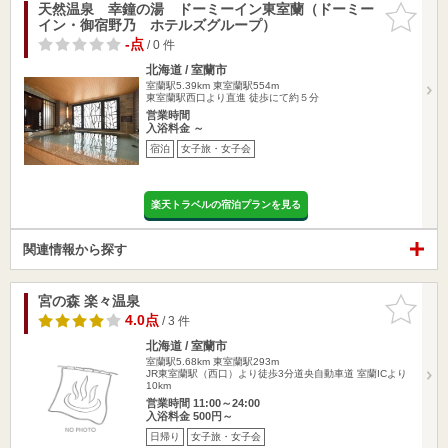
天然温泉 幸鐘の湯 ドーミーイン東室蘭（ドーミー
お気に入
イン・御宿野乃 ホテルズグループ）
りに追加
-点
/ 0 件
北海道 / 室蘭市
室蘭駅5.39km
東室蘭駅554m
東室蘭駅西口より直進 徒歩にて約５分
営業時間
入浴料金 ～
宿泊
女子旅・女子会
楽天トラベルの宿泊プランを見る
関連情報から探す
宮の森 楽々温泉
お気に入
りに追加
4.0点
/ 3 件
北海道 / 室蘭市
室蘭駅5.68km
東室蘭駅293m
JR東室蘭駅（西口）より徒歩3分道央自動車道 室蘭ICより
10km
営業時間 11:00～24:00
入浴料金 500円～
日帰り
女子旅・女子会