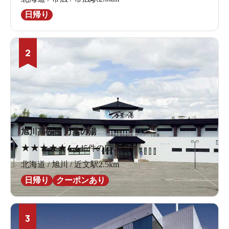
日帰り
2
旭川高砂台 万葉の湯
★
★
★
★
★
4.4
45件の口コミ
北海道 / 旭川 / 近文駅2.5km
日帰り
クーポンあり
3