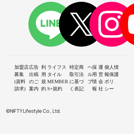
加盟店
広告
利
ライフス
特定商
ヘ
採
運
個人情
募集
出稿
用
タイル
取引法
ル
用
営
報保護
(資料
のご
規
MEMBER
に基づ
プ
情
会
ポリ
請求)
案内
約
S+規約
く表記
報
社
シー
©NIFTY Lifestyle Co., Ltd.