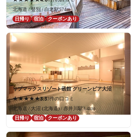
北海道 / 登別 / 白老駅574m
日帰り
宿泊
クーポンあり
リブマックスリゾート函館 グリーンピア大沼
★
★
★
★
★
3.3
3件の口コミ
北海道 / 大沼 (北海道) / 赤井川駅3.4km
日帰り
宿泊
クーポンあり