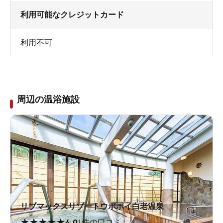
利用可能なクレジットカード
利用不可
周辺の温浴施設
リブマックスリゾートウポポイ白老温泉
★
★
★
★
★
4.0
1件の口コミ