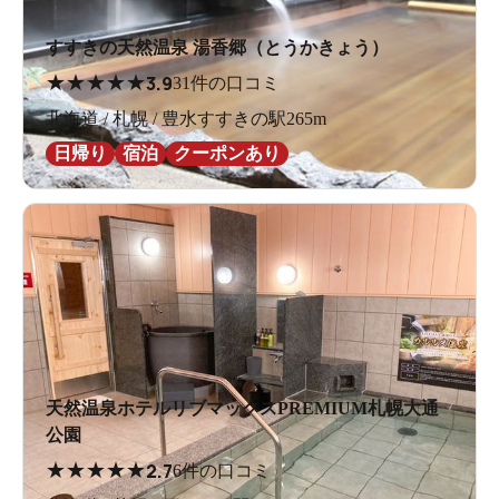
すすきの天然温泉 湯香郷（とうかきょう）
★
★
★
★
★
3.9
31件の口コミ
北海道 / 札幌 / 豊水すすきの駅265m
日帰り
宿泊
クーポンあり
天然温泉ホテルリブマックスPREMIUM札幌大通
公園
★
★
★
★
★
2.7
6件の口コミ