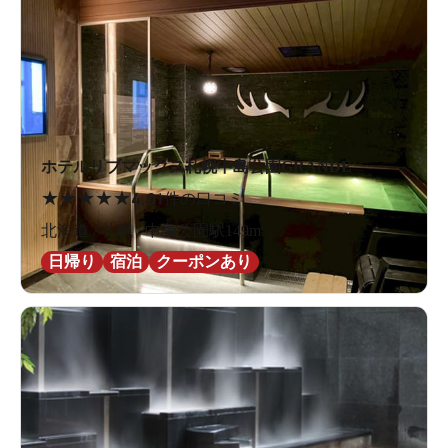
ホテルリブマックス札幌中島公園GRANDE
★
★
★
★
★
4.0
1件の口コミ
北海道 / 札幌 / 中島公園駅149m
日帰り
宿泊
クーポンあり