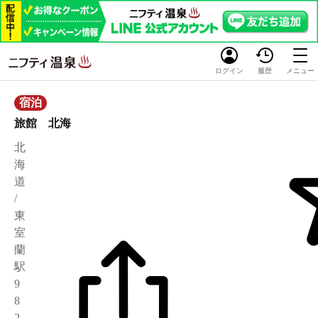
ログイン
履歴
メニュー
宿泊
旅館 北海
北
海
道
/
東
室
蘭
駅
9
8
2