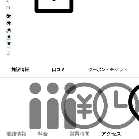
m
★
0
0
★
件
★
の
★
口
★
コ
ミ
施設情報
口コミ
クーポン・チケット
混雑情報
料金
営業時間
アクセス