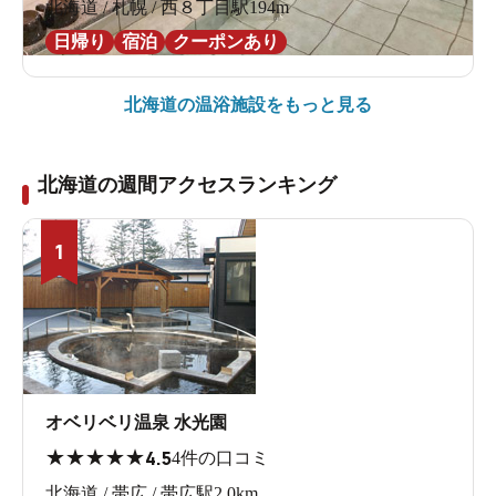
北海道 / 札幌 / 西８丁目駅194m
日帰り
宿泊
クーポンあり
北海道の
温浴施設をもっと見る
北海道の週間アクセスランキング
1
オベリベリ温泉 水光園
★
★
★
★
★
4.5
4件の口コミ
北海道 / 帯広 / 帯広駅2.0km