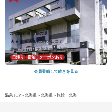
ふとみ銘泉 万葉の湯
★
★
★
★
★
3.9
36件の口コミ
北海道 / 石狩 / 太美温泉 / 太美駅485m
日帰り
宿泊
クーポンあり
会員登録して続きを見る
温泉TOP
＞
北海道
＞
北海道
＞
旅館 北海