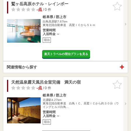
鷲ヶ岳高原ホテル・レインボー
お気に入
りに追加
-点
/ 0 件
岐阜県 / 郡上市
白鳥高原駅7.67km
東海北陸自動車道 高鷲ＩＣから５ｋｍ
営業時間
入浴料金 ～
宿泊
楽天トラベルの宿泊プランを見る
関連情報から探す
天然温泉露天風呂全室完備 満天の宿
お気に入
りに追加
-点
/ 0 件
岐阜県 / 郡上市
北濃駅4.27km
東海北陸自動車道 白鳥ＩＣ、高鷲ＩＣから約３０分（ウ
イングヒルズ白鳥…
営業時間
入浴料金 ～
宿泊