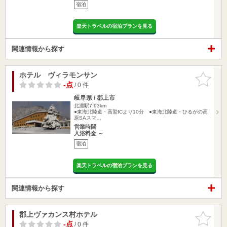
宿泊
楽天トラベルの宿泊プランを見る
関連情報から探す
ホテル ヴィラモンサン
お気に入
りに追加
-点
/ 0 件
岐阜県 / 郡上市
北濃駅7.93km
●東海北陸道・高鷲ICより10分 ●東海北陸道・ひるがの高
原SAスマ…
営業時間
入浴料金 ～
宿泊
楽天トラベルの宿泊プランを見る
関連情報から探す
郡上ヴァカンス村ホテル
お気に入
りに追加
-点
/ 0 件