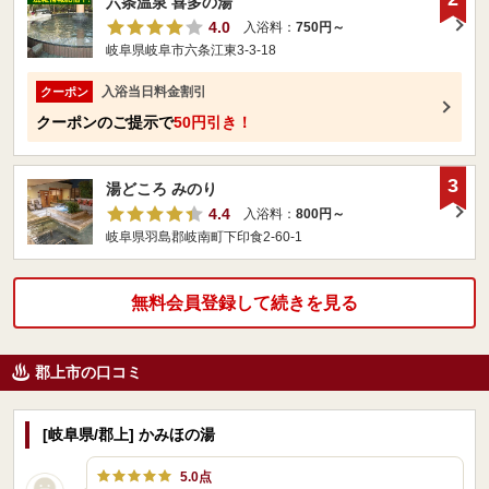
六条温泉 喜多の湯
4.0
入浴料：
750円～
岐阜県岐阜市六条江東3-3-18
入浴当日料金割引
クーポン
クーポンのご提示で
50円引き！
3
湯どころ みのり
4.4
入浴料：
800円～
岐阜県羽島郡岐南町下印食2‐60‐1
無料会員登録して続きを見る
郡上市の口コミ
[岐阜県/郡上] かみほの湯
5.0点