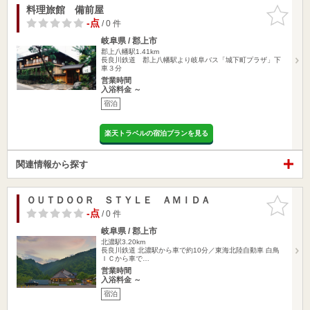
料理旅館 備前屋
お気に入
りに追加
-点
/ 0 件
岐阜県 / 郡上市
郡上八幡駅1.41km
長良川鉄道 郡上八幡駅より岐阜バス「城下町プラザ」下
車３分
営業時間
入浴料金 ～
宿泊
楽天トラベルの宿泊プランを見る
関連情報から探す
ＯＵＴＤＯＯＲ ＳＴＹＬＥ ＡＭＩＤＡ
お気に入
りに追加
-点
/ 0 件
岐阜県 / 郡上市
北濃駅3.20km
長良川鉄道 北濃駅から車で約10分／東海北陸自動車 白鳥
ＩＣから車で…
営業時間
入浴料金 ～
宿泊