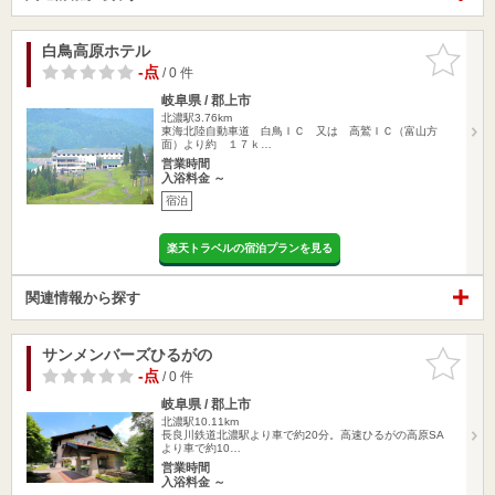
白鳥高原ホテル
お気に入
りに追加
-点
/ 0 件
岐阜県 / 郡上市
北濃駅3.76km
東海北陸自動車道 白鳥ＩＣ 又は 高鷲ＩＣ（富山方
面）より約 １７ｋ…
営業時間
入浴料金 ～
宿泊
楽天トラベルの宿泊プランを見る
関連情報から探す
サンメンバーズひるがの
お気に入
りに追加
-点
/ 0 件
岐阜県 / 郡上市
北濃駅10.11km
長良川鉄道北濃駅より車で約20分。高速ひるがの高原SA
より車で約10…
営業時間
入浴料金 ～