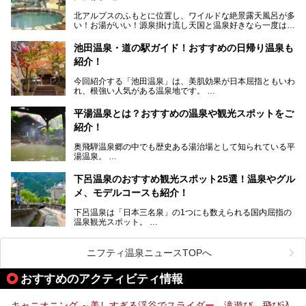
帰りでも楽しめる「十八楼」を、周辺の川原町の町並みや、
北アルプスのふもとに位置し、ワイルドな絶景露天風呂が多
岐阜の手仕事に触れる旅とともに楽しんでみてはいかがでし
い！お湯がいい！源泉掛け流し天国と温泉好きなら一度は行
ょう！
きたいと思う岐阜県の奥飛騨温泉郷。
───
池田温泉・道の駅ガイド！おすすめの日帰り温泉も
「平湯温泉」「福地温泉」「新平湯温泉」「栃尾温泉」「新
提供元：岐阜県【PR】
紹介！
穂高温泉」と5つの温泉地を総称して奥飛騨温泉郷と呼びま
この記事は岐阜県のPR記事です。
すが、この中でも気軽に日帰りで楽しめる開放感抜群の露天
今回紹介する「池田温泉」は、美肌効果が日本屈指ともいわ
風呂を5ヶ所ご紹介したいと思います。いずれも素晴らしい
れ、根強い人気がある温泉地です。
温泉ですよ！
岐阜県にあり、名古屋からは日帰りで、東京や大阪からなら
温泉旅として利用することができます。
平湯温泉とは？おすすめの温泉や観光スポットをご
紹介！
池田温泉には道の駅があるなど、温泉、観光、買い物と、さ
まざまな楽しみ方が可能です。
奥飛騨温泉郷の中でも歴史ある湯治場として知られている平
そんな池田温泉の魅力を詳しく紹介していきます！
湯温泉。
岐阜県と長野県を結ぶ安房トンネルの開通以来、東京方面か
らの利用客も増え、ますます賑わいを見せています。そこで
下呂温泉のおすすめ観光スポット25選！温泉やグル
今回は、平湯温泉の観光スポットとおすすめの温泉施設を紹
メ、モデルコースも紹介！
介します。気になる温泉をぜひチェックしてみてください。
下呂温泉は「日本三名泉」の1つにも数えられる国内屈指の
温泉観光スポット。
訪れる際には美肌で知られるお湯とあわせて、当地ならでは
のグルメを楽しんだり、周辺にある名所にも足を伸ばしたり
したいもの。
ニフティ温泉ニュースTOPへ
本記事では、下呂温泉エリアにあるおすすめの観光スポット
おすすめのアクティビティ情報
をご紹介するとともに散策する際のモデルコースもご提案。
下呂温泉観光をたっぷりとガイドします！
キャニオニング ～美しすぎる渓谷でスライダー、滝遊び、飛び込