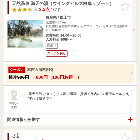
天然温泉 満天の湯（ウイングヒルズ白鳥リゾート）
お気に入
りに追加
3.5点
/ 37 件
岐阜県 / 郡上市
北濃駅4.66km
長良川鉄道美濃白鳥駅からタクシーで20分東海北陸自動車
道白鳥ICから…
営業時間 14:00～20:00
入浴料金 900円～
日帰り
クーポンあり
本館入浴料割引
クーポン
通常
900円
→
800円（100円お得！）
露天風呂でゆっくり夫婦で満喫 貸切で身内のみ 最低ルールさえ
守れば快適です
50代～
女性
関連情報から探す
さ新
お気に入