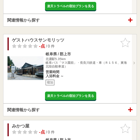
楽天トラベルの宿泊プランを見る
関連情報から探す
ゲストハウスサンモリッツ
お気に入
りに追加
-点
/ 0 件
岐阜県 / 郡上市
北濃駅5.35km
岐阜バス「マス園前」・長良川鉄道・車（Ｒ１５６、東海
北陸自動車道）
営業時間
入浴料金 ～
宿泊
楽天トラベルの宿泊プランを見る
関連情報から探す
みかつ屋
お気に入
りに追加
-点
/ 0 件
岐阜県 / 郡上市