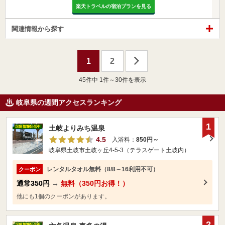
楽天トラベルの宿泊プランを見る
関連情報から探す
1
2
45
件中 1件～30件を表示
岐阜県の週間アクセスランキング
1
土岐よりみち温泉
4.5
入浴料：
850円～
岐阜県土岐市土岐ヶ丘4-5-3（テラスゲート土岐内）
レンタルタオル無料（8/8～16利用不可）
クーポン
通常
350円
→
無料（350円お得！）
他にも1個のクーポンがあります。
2