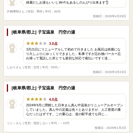
綺麗だしお湯もいいしWi-Fiもあるしのんびり出来ます👌
片桐博明さん
| 性別：男性 | 年代：40代
投稿日：2026年4月29日
[岐阜県/郡上] 子宝温泉 円空の湯
3.0点
3月21日にリニューアルして初めて行きました お風呂は綺麗にな
り久しぶりにゆっくりできました、私事ですが忘れ物パーカー忘
れ帰って電話した所とても親切な対応で着払いですぐ送…
しおりさん
| 性別：女性 | 年代：50代～
投稿日：2026年3月23日
[岐阜県/郡上] 子宝温泉 円空の湯
4.0点
2024年9月に閉館した日本まん真ん中温泉がリニューアルオープン
していました。真ん中の定義は色々とありますが、人工密度の重
心だったはずです。この重心は、道の駅平成でも同じ…
くに～さん
| 性別：指定しない | 年代：～10代
投稿日：2026年1月2日