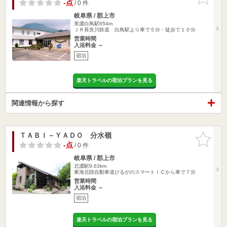
りに追加
-点
/ 0 件
岐阜県 / 郡上市
美濃白鳥駅654m
ＪＲ長良川鉄道 白鳥駅より車で５分・徒歩で１０分
営業時間
入浴料金 ～
宿泊
楽天トラベルの宿泊プランを見る
関連情報から探す
ＴＡＢＩ－ＹＡＤＯ 分水嶺
お気に入
りに追加
-点
/ 0 件
岐阜県 / 郡上市
北濃駅9.63km
東海北陸自動車道ひるがのスマートＩＣから車で７分
営業時間
入浴料金 ～
宿泊
楽天トラベルの宿泊プランを見る