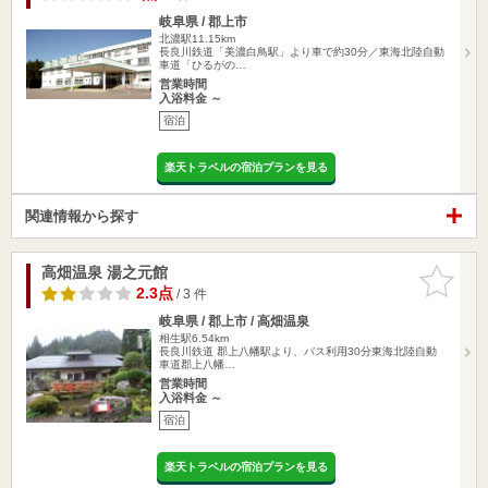
岐阜県 / 郡上市
北濃駅11.15km
長良川鉄道「美濃白鳥駅」より車で約30分／東海北陸自動
車道「ひるがの…
営業時間
入浴料金 ～
宿泊
楽天トラベルの宿泊プランを見る
関連情報から探す
高畑温泉 湯之元館
お気に入
りに追加
2.3点
/ 3 件
岐阜県 / 郡上市 / 高畑温泉
相生駅6.54km
長良川鉄道 郡上八幡駅より、バス利用30分東海北陸自動
車道郡上八幡…
営業時間
入浴料金 ～
宿泊
楽天トラベルの宿泊プランを見る