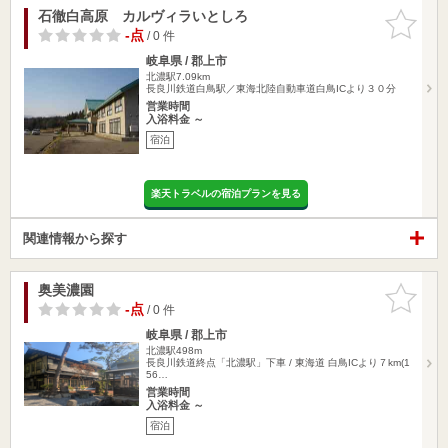
石徹白高原 カルヴィラいとしろ
お気に入
りに追加
-点
/ 0 件
岐阜県 / 郡上市
北濃駅7.09km
長良川鉄道白鳥駅／東海北陸自動車道白鳥ICより３０分
営業時間
入浴料金 ～
宿泊
楽天トラベルの宿泊プランを見る
関連情報から探す
奥美濃園
お気に入
りに追加
-点
/ 0 件
岐阜県 / 郡上市
北濃駅498m
長良川鉄道終点「北濃駅」下車 / 東海道 白鳥ICより７km(1
56…
営業時間
入浴料金 ～
宿泊