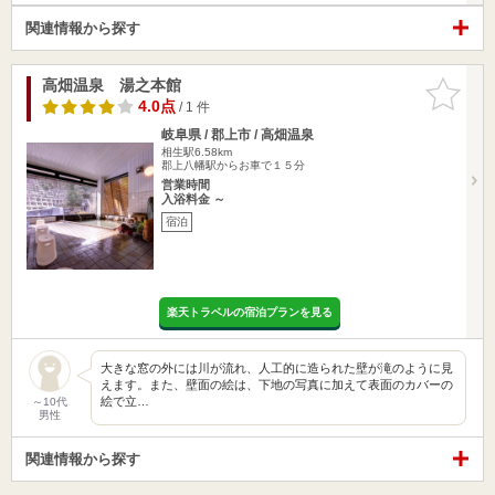
関連情報から探す
高畑温泉 湯之本館
お気に入
りに追加
4.0点
/ 1 件
岐阜県 / 郡上市 / 高畑温泉
相生駅6.58km
郡上八幡駅からお車で１５分
営業時間
入浴料金 ～
宿泊
楽天トラベルの宿泊プランを見る
大きな窓の外には川が流れ、人工的に造られた壁が滝のように見
えます。また、壁面の絵は、下地の写真に加えて表面のカバーの
絵で立…
～10代
男性
関連情報から探す