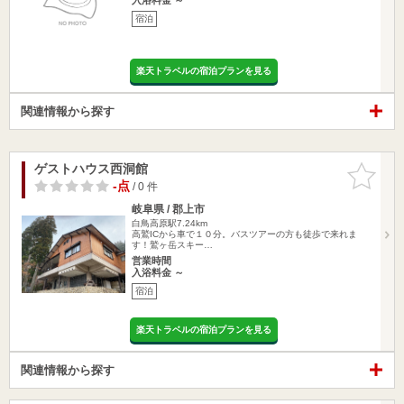
宿泊
楽天トラベルの宿泊プランを見る
関連情報から探す
ゲストハウス西洞館
お気に入
りに追加
-点
/ 0 件
岐阜県 / 郡上市
白鳥高原駅7.24km
高鷲ICから車で１０分。バスツアーの方も徒歩で来れま
す！鷲ヶ岳スキー…
営業時間
入浴料金 ～
宿泊
楽天トラベルの宿泊プランを見る
関連情報から探す