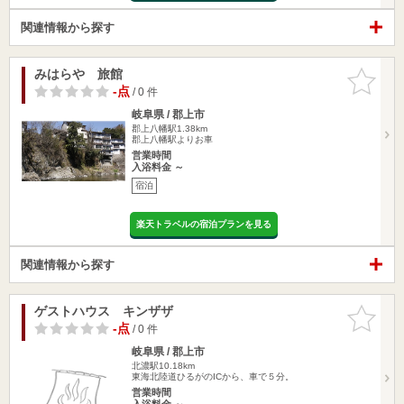
関連情報から探す
みはらや 旅館
お気に入
りに追加
-点
/ 0 件
岐阜県 / 郡上市
郡上八幡駅1.38km
郡上八幡駅よりお車
営業時間
入浴料金 ～
宿泊
楽天トラベルの宿泊プランを見る
関連情報から探す
ゲストハウス キンザザ
お気に入
りに追加
-点
/ 0 件
岐阜県 / 郡上市
北濃駅10.18km
東海北陸道ひるがのICから、車で５分。
営業時間
入浴料金 ～