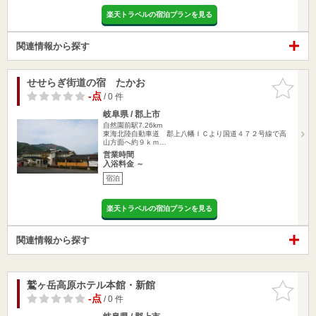
楽天トラベルの宿泊プランを見る
関連情報から探す
せせらぎ街道の宿 たかお
お気に入
りに追加
-点
/ 0 件
岐阜県 / 郡上市
自然園前駅7.26km
東海北陸自動車道 郡上八幡ＩＣより国道４７２号線で高
山方面へ約９ｋｍ…
営業時間
入浴料金 ～
宿泊
楽天トラベルの宿泊プランを見る
関連情報から探す
鷲ヶ岳高原ホテル本館・新館
お気に入
りに追加
-点
/ 0 件