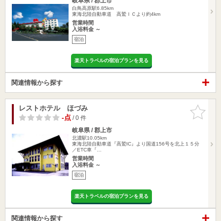
岐阜県 / 郡上市
白鳥高原駅6.85km
東海北陸自動車道 高鷲ＩＣより約4km
営業時間
入浴料金 ～
宿泊
楽天トラベルの宿泊プランを見る
関連情報から探す
レストホテル ほづみ
お気に入
りに追加
-点
/ 0 件
岐阜県 / 郡上市
北濃駅10.05km
東海北陸自動車道『高鷲IC』より国道156号を北上１５分
／ETC車『…
営業時間
入浴料金 ～
宿泊
楽天トラベルの宿泊プランを見る
関連情報から探す