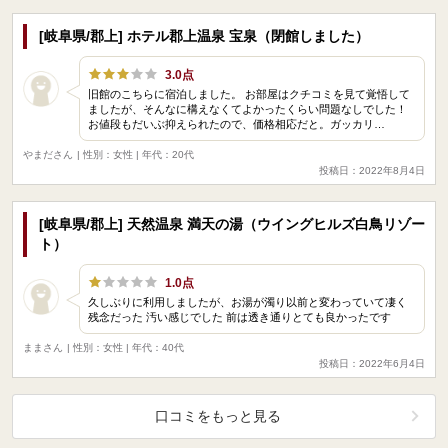
[岐阜県/郡上] ホテル郡上温泉 宝泉（閉館しました）
3.0点
旧館のこちらに宿泊しました。 お部屋はクチコミを見て覚悟して
ましたが、そんなに構えなくてよかったくらい問題なしでした！
お値段もだいぶ抑えられたので、価格相応だと。ガッカリ…
やまださん
| 性別：女性 | 年代：20代
投稿日：2022年8月4日
[岐阜県/郡上] 天然温泉 満天の湯（ウイングヒルズ白鳥リゾー
ト）
1.0点
久しぶりに利用しましたが、お湯が濁り以前と変わっていて凄く
残念だった 汚い感じでした 前は透き通りとても良かったです
ままさん
| 性別：女性 | 年代：40代
投稿日：2022年6月4日
口コミをもっと見る