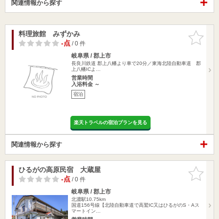
関連情報から探す
料理旅館 みずかみ
お気に入
りに追加
-点
/ 0 件
岐阜県 / 郡上市
長良川鉄道 郡上八幡より車で20分／東海北陸自動車道 郡
上八幡ICよ…
営業時間
入浴料金 ～
宿泊
楽天トラベルの宿泊プランを見る
関連情報から探す
ひるがの高原民宿 大蔵屋
お気に入
りに追加
-点
/ 0 件
岐阜県 / 郡上市
北濃駅10.75km
国道156号線【北陸自動車道で高鷲IC又はひるがのS・Aス
マートイン…