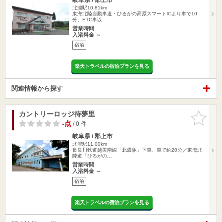
北濃駅10.81km
東海北陸自動車道・ひるがの高原スマートICより車で10
分。ETC車以…
営業時間
入浴料金 ～
宿泊
楽天トラベルの宿泊プランを見る
関連情報から探す
カントリーロッジ待夢里
お気に入
りに追加
-点
/ 0 件
岐阜県 / 郡上市
北濃駅11.00km
長良川鉄道越美南線「北濃駅」下車、車で約20分／東海北
陸道「ひるがの…
営業時間
入浴料金 ～
宿泊
楽天トラベルの宿泊プランを見る