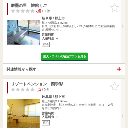
磨墨の里 旅館くご
お気に入
りに追加
-点
/ 0 件
岐阜県 / 郡上市
郡上八幡駅15.82km
長良川鉄道 郡上八幡駅よりバス(八幡本町にて明宝線乗換
え)村民センタ…
営業時間
入浴料金 ～
宿泊
楽天トラベルの宿泊プランを見る
関連情報から探す
リゾートペンション 四季彩
お気に入
りに追加
-点
/ 0 件
岐阜県 / 郡上市
郡上八幡駅22.94km
東海北陸道 郡上八幡ICよりせせらぎ街道（Ｒ４７２号）
を高山方面約３…
営業時間
入浴料金 ～
宿泊