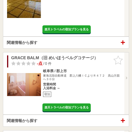
楽天トラベルの宿泊プランを見る
関連情報から探す
GRACE BALM（旧 めいほうベルグコテージ）
お気に入
りに追加
-点
/ 0 件
岐阜県 / 郡上市
東海北陸自動車道 郡上八幡ＩＣよりＲ４７２ 高山方面
へ３０分
営業時間
入浴料金 ～
宿泊
楽天トラベルの宿泊プランを見る
関連情報から探す