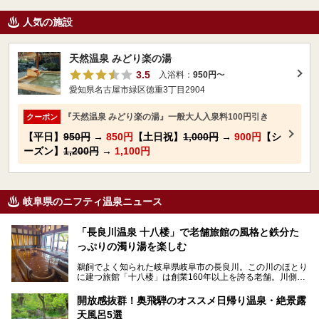
人気の施設
天然温泉 みどり楽の湯
3.5
入浴料：
950円
〜
愛知県名古屋市緑区徳重3丁目2904
『天然温泉 みどり楽の湯』一般大人入泉料100円引き
クーポン
【平日】
950円
→
850円
【土日祝】
1,000円
→
900円
【シ
ーズン】
1,200円
→
1,100円
岐阜県のニフティ温泉ニュース
「長良川温泉 十八楼」で老舗旅館の風格と鉄分た
っぷりの濁り湯を楽しむ
鵜飼でよく知られた岐阜県岐阜市の長良川。この川のほとり
に建つ旅館「十八楼」は創業160年以上を誇る老舗。川側の
客室からは長良川を一望、温泉はインパクトのある赤褐色の
濁り湯で、地産地消にこだわった食事も定評があります。
開放感抜群！奥飛騨のオススメ日帰り温泉・絶景露
天風呂5選
そして大浴場は日帰り入浴もできるんですよ。泊まりでも日