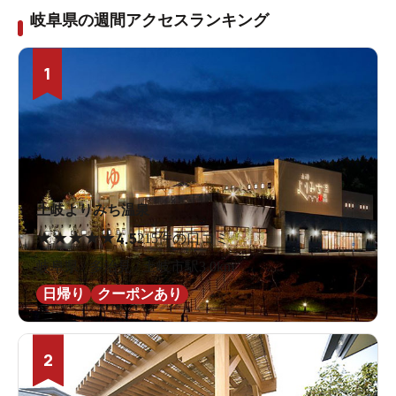
岐阜県の週間アクセスランキング
1
土岐よりみち温泉
★
★
★
★
★
4.5
215件の口コミ
岐阜県 / 多治見 / 土岐市駅3.0km
日帰り
クーポンあり
2