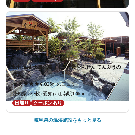
松竹温泉 天風の湯（まつたけおんせん てんぷうの
ゆ）
★
★
★
★
★
4.0
25件の口コミ
愛知県 / 小牧 (愛知) / 江南駅1.6km
日帰り
クーポンあり
岐阜県の
温浴施設をもっと見る