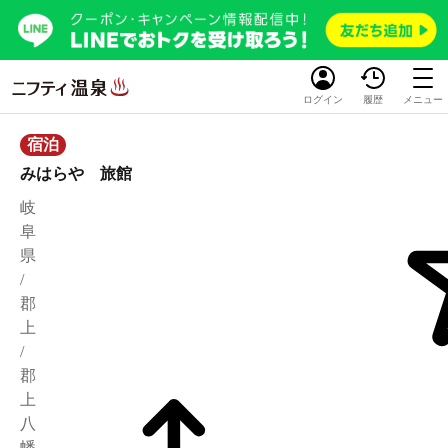
ログイン
履歴
メニュー
宿泊
みはらや 旅館
岐
阜
県
/
郡
上
/
郡
上
八
幡