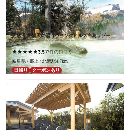
天然温泉 満天の湯（ウイングヒルズ白鳥リゾー
ト）
★
★
★
★
★
3.5
37件の口コミ
岐阜県 / 郡上 / 北濃駅4.7km
日帰り
クーポンあり