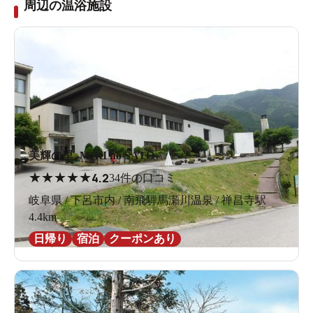
周辺の温浴施設
美輝の里 -MIKI no SATO-
★
★
★
★
★
4.2
34件の口コミ
岐阜県 / 下呂市内 / 南飛騨馬瀬川温泉 / 禅昌寺駅
4.4km
日帰り
宿泊
クーポンあり