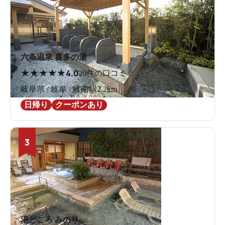
六条温泉 喜多の湯
★
★
★
★
★
4.0
20件の口コミ
岐阜県 / 岐阜 / 岐南駅2.2km
日帰り
クーポンあり
3
湯どころ みのり