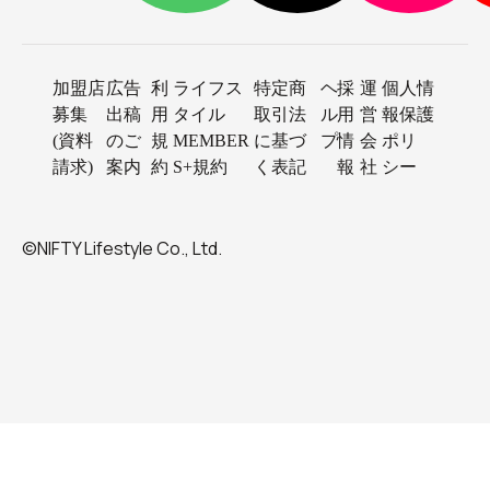
加盟店
広告
利
ライフス
特定商
ヘ
採
運
個人情
募集
出稿
用
タイル
取引法
ル
用
営
報保護
(資料
のご
規
MEMBER
に基づ
プ
情
会
ポリ
請求)
案内
約
S+規約
く表記
報
社
シー
©NIFTY Lifestyle Co., Ltd.