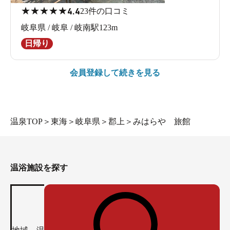
★
★
★
★
★
4.4
23件の口コミ
岐阜県 / 岐阜 / 岐南駅123m
日帰り
会員登録して続きを見る
温泉TOP
＞
東海
＞
岐阜県
＞
郡上
＞
みはらや 旅館
温浴施設を探す