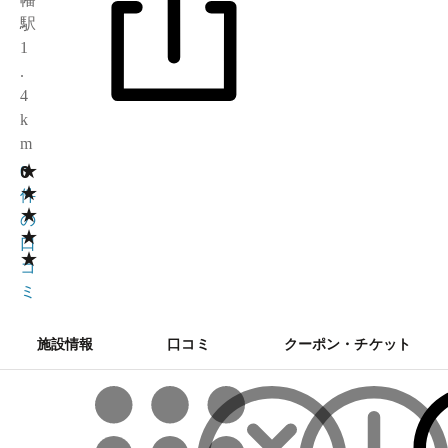
駅
1
.
4
k
m
★
0
0
★
件
★
の
★
口
★
コ
ミ
施設情報
口コミ
クーポン・チケット