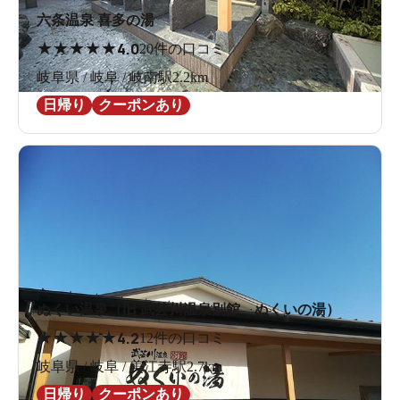
六条温泉 喜多の湯
★
★
★
★
★
4.0
20件の口コミ
岐阜県 / 岐阜 / 岐南駅2.2km
日帰り
クーポンあり
ぬくい温泉（旧 武芸川温泉別館 ぬくいの湯）
★
★
★
★
★
4.2
12件の口コミ
岐阜県 / 岐阜 / 美江寺駅2.7km
日帰り
クーポンあり