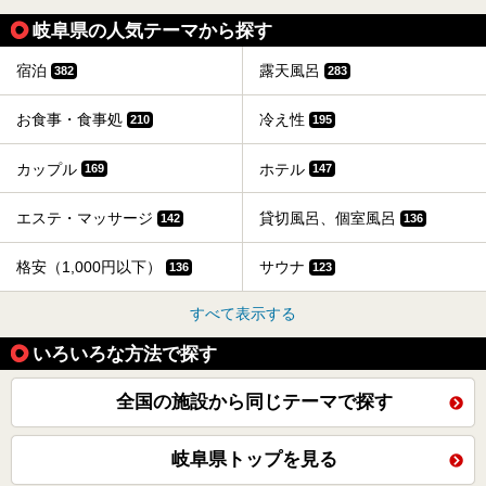
岐阜県の人気テーマから探す
宿泊
露天風呂
382
283
お食事・食事処
冷え性
210
195
カップル
ホテル
169
147
エステ・マッサージ
貸切風呂、個室風呂
142
136
格安（1,000円以下）
サウナ
136
123
すべて表示する
いろいろな方法で探す
全国の施設から同じテーマで探す
岐阜県トップを見る