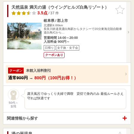
天然温泉 満天の湯（ウイングヒルズ白鳥リゾート）
お気に入
りに追加
3.5点
/ 37 件
岐阜県 / 郡上市
北濃駅4.66km
長良川鉄道美濃白鳥駅からタクシーで20分東海北陸自動車
道白鳥ICから…
営業時間 14:00～20:00
入浴料金 900円～
日帰り
女子旅・女子会
クーポンあり
本館入浴料割引
クーポン
通常
900円
→
800円（100円お得！）
露天風呂でゆっくり夫婦で満喫 貸切で身内のみ 最低ルールさえ
守れば快適です
50代～
女性
関連情報から探す
湯の平温泉
お気に入