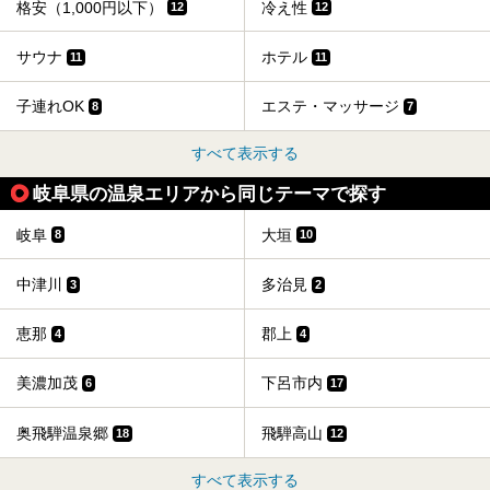
格安（1,000円以下）
冷え性
12
12
サウナ
ホテル
11
11
子連れOK
エステ・マッサージ
8
7
すべて表示する
岐阜県の温泉エリアから同じテーマで探す
岐阜
大垣
8
10
中津川
多治見
3
2
恵那
郡上
4
4
美濃加茂
下呂市内
6
17
奥飛騨温泉郷
飛騨高山
18
12
すべて表示する