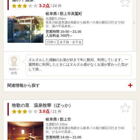
りに追加
3.2点
/ 24 件
岐阜県 / 郡上市高鷲町
北濃駅5.25km
長良川鉄道美濃白鳥駅から岐阜バス桜の郷荘川行きで30
分、湯の平温泉前…
営業時間 10:00～21:30
入浴料金 700円～
日帰り
女子旅・女子会
ヌルヌルした感触のお湯が好きで年に数回、利用しています。一
週間前に利用したときにはヌルヌル感がなくお湯が変わった気が
して残…
50代～
女性
関連情報から探す
牧歌の里 温泉牧華（ぼっか）
お気に入
りに追加
3.0点
/ 21 件
岐阜県 / 郡上市
北濃駅10.33km
長良川鉄道美濃白鳥駅から岐阜バス桜の郷荘川行きで40
分、ひるがの高原…
営業時間 14:00～21:00