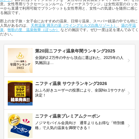
意。女性専用リラクセーションルーム「ヴィーナスラウンジ」は女性浴室のロッカ
ーから直通で利用可能でブランケットも女性専用と、女性への気遣いを随所に感じ
る施設です。
郡上の女子旅・女子会におすすめの温泉、日帰り温泉、スーパー銭湯の中でも特に
人気があるのは、
天然温泉 満天の湯（ウイングヒルズ白鳥リゾート）
、
湯の平温
泉
、
牧歌の里 温泉牧華（ぼっか）
などの施設です。ぜひ一度は足を運んでみてく
ださい。
第20回ニフティ温泉年間ランキング2025
全国約2.2万件の中から頂点に選ばれた、2025年の人
気施設は…
ニフティ温泉 サウナランキング2026
おふろ好きユーザーの投票により、全国No.1サウナが
決定！
ニフティ温泉プレミアムクーポン
ノジマモバイル会員向け 通常よりもお得な「特別価
格」で人気の温泉を満喫できる！