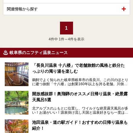
関連情報から探す
1
4
件中 1件～4件を表示
岐阜県のニフティ温泉ニュース
「長良川温泉 十八楼」で老舗旅館の風格と鉄分た
っぷりの濁り湯を楽しむ
鵜飼でよく知られた岐阜県岐阜市の長良川。この川のほとり
に建つ旅館「十八楼」は創業160年以上を誇る老舗。川側の
客室からは長良川を一望、温泉はインパクトのある赤褐色の
濁り湯で、地産地消にこだわった食事も定評があります。
開放感抜群！奥飛騨のオススメ日帰り温泉・絶景露
天風呂5選
そして大浴場は日帰り入浴もできるんですよ。泊まりでも日
帰りでも楽しめる「十八楼」を、周辺の川原町の町並みや、
北アルプスのふもとに位置し、ワイルドな絶景露天風呂が多
岐阜の手仕事に触れる旅とともに楽しんでみてはいかがでし
い！お湯がいい！源泉掛け流し天国と温泉好きなら一度は行
ょう！
きたいと思う岐阜県の奥飛騨温泉郷。
───
池田温泉・道の駅ガイド！おすすめの日帰り温泉も
「平湯温泉」「福地温泉」「新平湯温泉」「栃尾温泉」「新
提供元：岐阜県【PR】
紹介！
穂高温泉」と5つの温泉地を総称して奥飛騨温泉郷と呼びま
この記事は岐阜県のPR記事です。