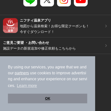
ニフティ温泉アプリ
地図から温泉検索！お得な限定クーポンも！
今すぐダウンロード！
ご意見ご要望 ・お問い合わせ
施設データの新規追加や修正依頼もこちらから
スマートフォン
/
PC
加盟店募集（資料請求）
広告出稿のご案内
By using our services, you agree that we and
our
partners
use cookies to improve advertisi
利用規約
ライフスタイルMEMBERS+規約
ng and enhance your experience on our servi
特定商取引法に基づく表記
ヘルプ
採用情報
ces.
Learn more
運営会社
個人情報保護ポリシー
©NIFTY Lifestyle Co., Ltd.
OK