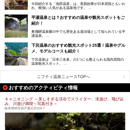
すが、この中でも気軽に日帰りで楽しめる開放感抜群の露天
今回紹介する「池田温泉」は、美肌効果が日本屈指ともいわ
風呂を5ヶ所ご紹介したいと思います。いずれも素晴らしい
れ、根強い人気がある温泉地です。
温泉ですよ！
岐阜県にあり、名古屋からは日帰りで、東京や大阪からなら
温泉旅として利用することができます。
平湯温泉とは？おすすめの温泉や観光スポットをご
紹介！
池田温泉には道の駅があるなど、温泉、観光、買い物と、さ
まざまな楽しみ方が可能です。
奥飛騨温泉郷の中でも歴史ある湯治場として知られている平
そんな池田温泉の魅力を詳しく紹介していきます！
湯温泉。
岐阜県と長野県を結ぶ安房トンネルの開通以来、東京方面か
らの利用客も増え、ますます賑わいを見せています。そこで
下呂温泉のおすすめ観光スポット25選！温泉やグル
今回は、平湯温泉の観光スポットとおすすめの温泉施設を紹
メ、モデルコースも紹介！
介します。気になる温泉をぜひチェックしてみてください。
下呂温泉は「日本三名泉」の1つにも数えられる国内屈指の
温泉観光スポット。
訪れる際には美肌で知られるお湯とあわせて、当地ならでは
のグルメを楽しんだり、周辺にある名所にも足を伸ばしたり
したいもの。
ニフティ温泉ニュースTOPへ
本記事では、下呂温泉エリアにあるおすすめの観光スポット
おすすめのアクティビティ情報
をご紹介するとともに散策する際のモデルコースもご提案。
下呂温泉観光をたっぷりとガイドします！
キャニオニング ～美しすぎる渓谷でスライダー、滝遊び、飛び込
み、川遊び満喫～写真付き～
岐阜県関市洞戸通元寺318-7