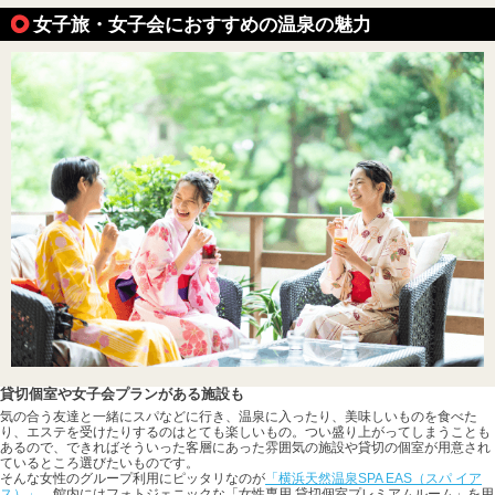
女子旅・女子会におすすめの温泉の魅力
貸切個室や女子会プランがある施設も
気の合う友達と一緒にスパなどに行き、温泉に入ったり、美味しいものを食べた
り、エステを受けたりするのはとても楽しいもの。つい盛り上がってしまうことも
あるので、できればそういった客層にあった雰囲気の施設や貸切の個室が用意され
ているところ選びたいものです。
そんな女性のグループ利用にピッタリなのが
「横浜天然温泉SPA EAS（スパ イア
ス）」
。館内にはフォトジェニックな「女性専用 貸切個室プレミアムルーム」を用