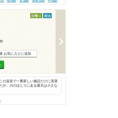
宿泊
登別駅
富浦駅
虎杖浜駅
竹浦駅
日帰り
宿泊
>
1件
お気に入りに追加
る
この温泉で一番新しい施設だけに清潔
だが、川のほとりにある露天は小さな
傷