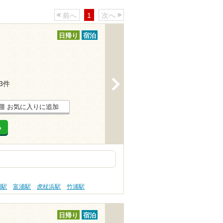
前へ
1
次へ
日帰り
宿泊
>
93件
お気に入りに追加
る
別駅
富浦駅
虎杖浜駅
竹浦駅
日帰り
宿泊