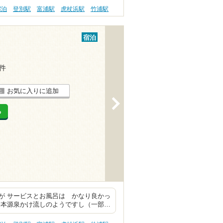
宿泊
登別駅
富浦駅
虎杖浜駅
竹浦駅
宿泊
4件
お気に入りに追加
>
る
が サービスとお風呂は かなり良かっ
基本源泉かけ流しのようですし（一部…