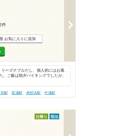
>
32件
お気に入りに追加
る
、リーズナブルだし、個人的にはお風
た。ご飯は朝夕バイキングでしたが、
登別駅
富浦駅
虎杖浜駅
竹浦駅
日帰り
宿泊