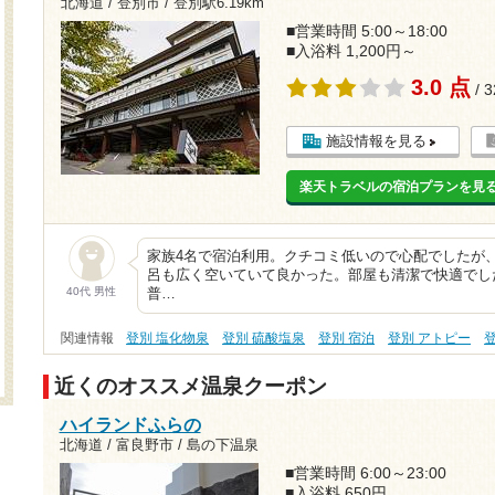
北海道 / 登別市 /
登別駅6.19km
■営業時間 5:00～18:00
■入浴料 1,200円～
3.0 点
/ 
施設情報を見る
楽天トラベルの宿泊プランを見
家族4名で宿泊利用。クチコミ低いので心配でしたが
呂も広く空いていて良かった。部屋も清潔で快適でし
40代 男性
普…
関連情報
登別 塩化物泉
登別 硫酸塩泉
登別 宿泊
登別 アトピー
近くのオススメ温泉クーポン
ハイランドふらの
北海道 / 富良野市 / 島の下温泉
■営業時間 6:00～23:00
■入浴料 650円