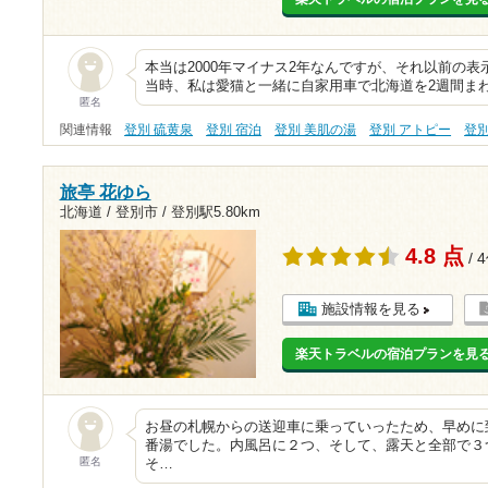
本当は2000年マイナス2年なんですが、それ以前の
当時、私は愛猫と一緒に自家用車で北海道を2週間ま
匿名
関連情報
登別 硫黄泉
登別 宿泊
登別 美肌の湯
登別 アトピー
登
旅亭 花ゆら
北海道 / 登別市 /
登別駅5.80km
4.8 点
/ 
施設情報を見る
楽天トラベルの宿泊プランを見
お昼の札幌からの送迎車に乗っていったため、早めに
番湯でした。内風呂に２つ、そして、露天と全部で３
匿名
そ…