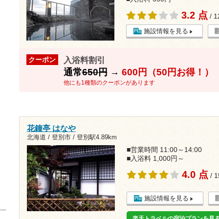
3.2 点
/ 
施設情報を見る
入浴料割引
クーポン
通常
650円
→
600円（50円お得！）
他にも1種類のクーポンがあります
花鐘亭 はなや
北海道 / 登別市 /
登別駅4.89km
■営業時間 11:00～14:00
■入浴料 1,000円～
4.0 点
/ 
施設情報を見る
楽天トラベルの宿泊プランを見