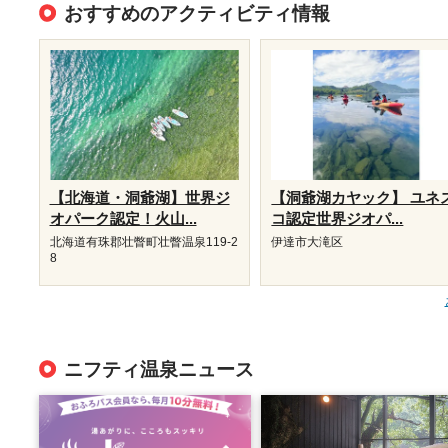
おすすめのアクティビティ情報
【北海道・洞爺湖】世界ジ
【洞爺湖カヤック】 ユネ
オパーク認定！火山...
コ認定世界ジオパ...
北海道有珠郡壮瞥町壮瞥温泉119-2
伊達市大滝区
8
ニフティ温泉ニュース