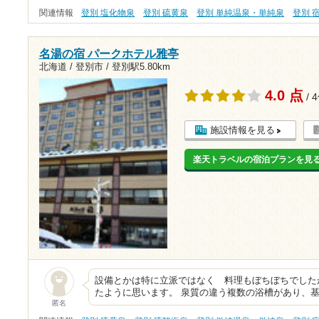
関連情報
登別 塩化物泉
登別 硫黄泉
登別 単純温泉・単純泉
登別 
名湯の宿 パークホテル雅亭
北海道 / 登別市 /
登別駅5.80km
4.0 点
/ 
施設情報を見る
楽天トラベルの宿泊プランを見
設備とかは特に立派ではなく 料理もぼちぼちでした
たように思います。 泉質の違う複数の浴槽があり、
匿名