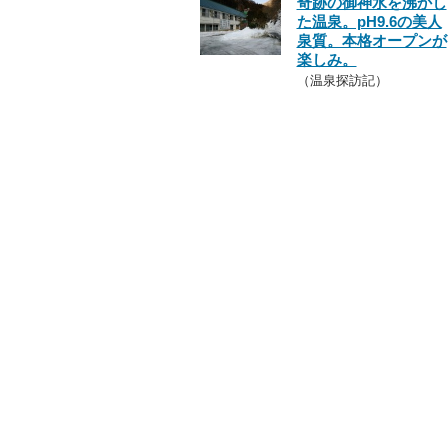
奇跡の御神水を沸かし
た温泉。pH9.6の美人
泉質。本格オープンが
楽しみ。
（温泉探訪記）