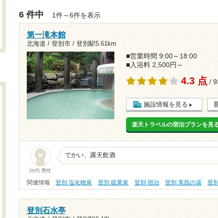
6 件中
1件～6件を表示
第一滝本館
北海道 / 登別市 /
登別駅5.61km
■営業時間 9:00～18:00
■入浴料 2,500円～
4.3 点
/ 
施設情報を見る
楽天トラベルの宿泊プランを見
でかい、露天飲酒
20代 男性
関連情報
登別 塩化物泉
登別 硫黄泉
登別 宿泊
登別 美肌の湯
登
登別石水亭