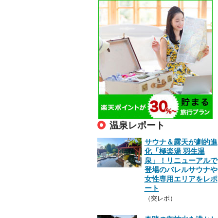
温泉レポート
サウナ＆露天が劇的進
化「極楽湯 羽生温
泉」！リニューアルで
登場のバレルサウナや
女性専用エリアをレポ
ート
（突レポ）