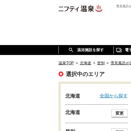
雪見風呂
温浴施設を探す
電
温泉TOP
>
北海道
>
登別
>
雪見風呂が
選択中のエリア
全国から探す
北海道
北海道
変更