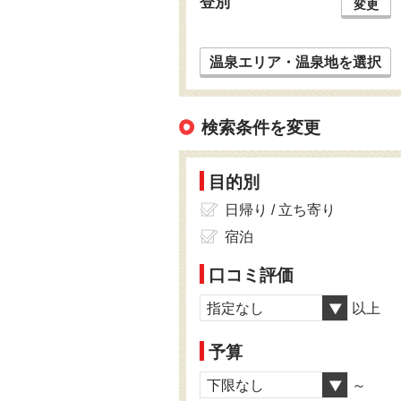
登別
変更
温泉エリア・温泉地を選択
検索条件を変更
目的別
日帰り / 立ち寄り
宿泊
口コミ評価
指定なし
以上
予算
下限なし
～