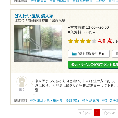
関連情報
登別 硫黄泉
登別 硫酸塩泉
登別 単純温泉・単純泉
登別 
ばんけい温泉 湯人家
北海道 / 有珠郡壮瞥町 / 蟠渓温泉
■営業時間 11:00～20:00
■入浴料 500円～
4.0 点
/ 
施設情報を見る
楽天トラベルの宿泊プランを見
宿が固まってある方向と違い、川の下流の方にある。
感は抜群。大浴場は残念ながら循環消毒をしてある。
匿名
湯…
関連情報
登別 単純温泉・単純泉
登別 宿泊
登別 糖尿病
登別 切り
前へ
1
次へ