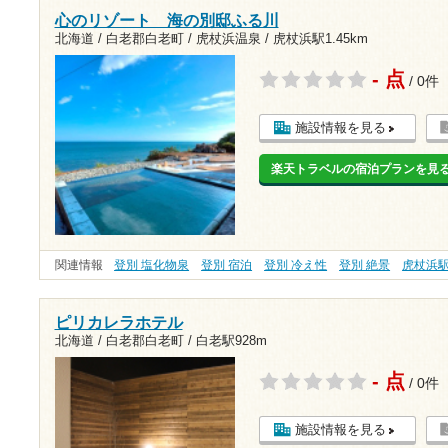
心のリゾート 海の別邸ふる川
北海道 / 白老郡白老町 / 虎杖浜温泉 /
虎杖浜駅1.45km
- 点
/ 0件
施設情報を見る
楽天トラベルの宿泊プランを見
関連情報
登別 塩化物泉
登別 宿泊
登別 冷え性
登別 絶景
虎杖浜
ピリカレラホテル
北海道 / 白老郡白老町 /
白老駅928m
- 点
/ 0件
施設情報を見る