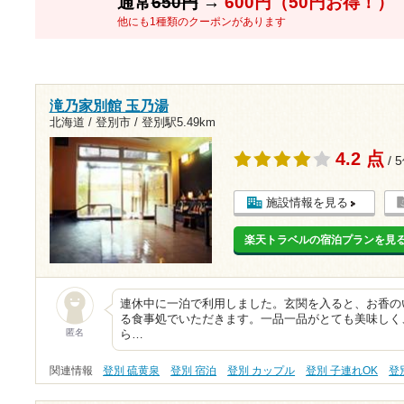
通常
650円
→
600円（50円お得！）
他にも1種類のクーポンがあります
滝乃家別館 玉乃湯
北海道 / 登別市 /
登別駅5.49km
4.2 点
/ 
施設情報を見る
楽天トラベルの宿泊プランを見
連休中に一泊で利用しました。玄関を入ると、お香の
る食事処でいただきます。一品一品がとても美味しく
匿名
ら…
関連情報
登別 硫黄泉
登別 宿泊
登別 カップル
登別 子連れOK
登