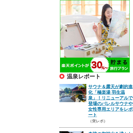
温泉レポート
サウナ＆露天が劇的進
化「極楽湯 羽生温
泉」！リニューアルで
登場のバレルサウナや
女性専用エリアをレポ
ート
（突レポ）