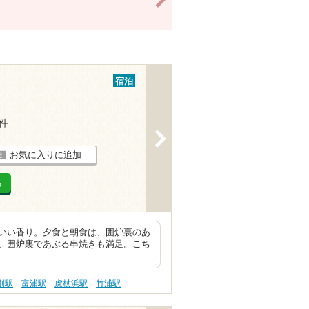
宿泊
5件
>
お気に入りに追加
る
いい香り。夕食と朝食は、囲炉裏のあ
、囲炉裏であぶる串焼きも満足。こち
別駅
富浦駅
虎杖浜駅
竹浦駅