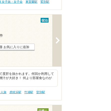
別 女子旅・女子会
東室蘭駅
鷲別駅
宿泊
2件
>
お気に入りに追加
て度肝を抜かれます。何回か利用して
噌汁が大好き！ 何より部屋食なのが
一人旅
虎杖浜駅
竹浦駅
登別駅
日帰り