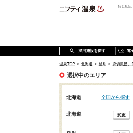
貸切風呂
温浴施設を探す
電
温泉TOP
>
北海道
>
登別
>
貸切風呂、
選択中のエリア
全国から探す
北海道
北海道
変更