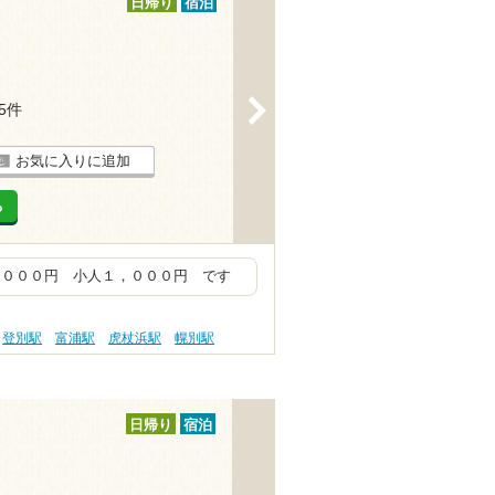
日帰り
宿泊
>
25件
お気に入りに追加
る
，０００円 小人１，０００円 です
登別駅
富浦駅
虎杖浜駅
幌別駅
日帰り
宿泊