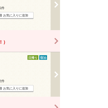
>
36件
お気に入りに追加
>
得！）
日帰り
宿泊
>
12件
お気に入りに追加
>