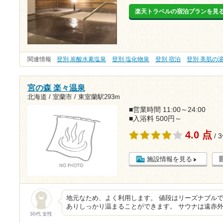
楽天トラベルの宿泊プランを見
関連情報
登別 炭酸水素塩泉
登別 塩化物泉
登別 宿泊
登別 美肌の
宮の森 楽々温泉
北海道 / 室蘭市 /
東室蘭駅293m
■営業時間 11:00～24:00
■入浴料 500円～
4.0 点
/ 
施設情報を見る
地元なため、よく利用します。 値段はリーズナブル
ありしっかり温まることができます。 サウナは遠赤
30代 女性