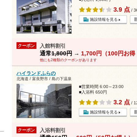
3.9 点
/ 
施設情報を見る
入館料割引
クーポン
通常
1,800円
→
1,700円（100円お
他にも2種類のクーポンがあります
ハイランドふらの
北海道 / 富良野市 / 島の下温泉
■営業時間 6:00～23:00
■入浴料 650円
3.2 点
/ 
施設情報を見る
入浴料割引
クーポン