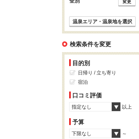
登別
変更
温泉エリア・温泉地を選択
検索条件を変更
目的別
日帰り / 立ち寄り
宿泊
口コミ評価
指定なし
以上
予算
下限なし
～