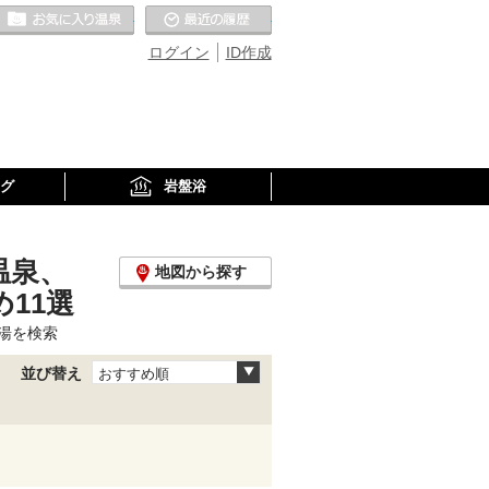
お気に入りの温泉
最近の履歴
ログイン
ID作成
グ
岩盤浴
温泉、
地図から探す
11選
湯を検索
並び替え
おすすめ順