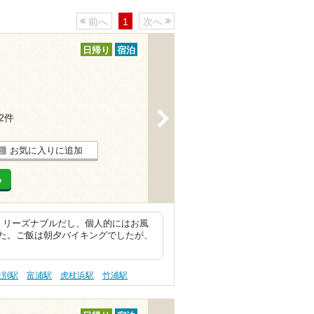
前へ
1
次へ
日帰り
宿泊
>
32件
お気に入りに追加
る
、リーズナブルだし、個人的にはお風
た。ご飯は朝夕バイキングでしたが、
登別駅
富浦駅
虎杖浜駅
竹浦駅