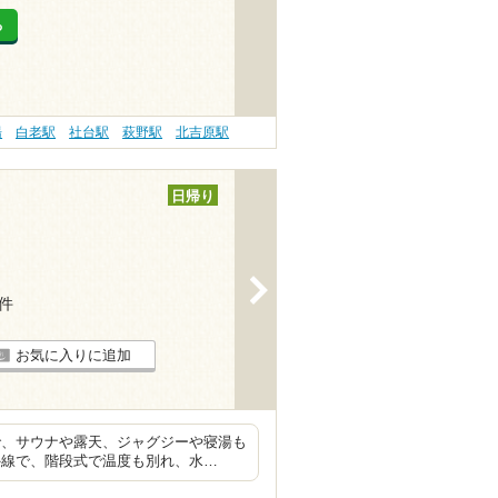
る
湯
白老駅
社台駅
萩野駅
北吉原駅
日帰り
>
3件
お気に入りに追加
で、サウナや露天、ジャグジーや寝湯も
外線で、階段式で温度も別れ、水…