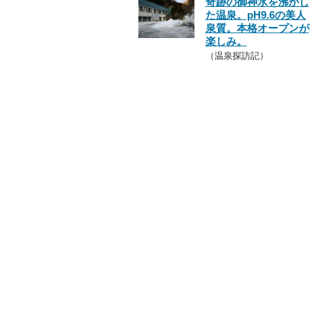
奇跡の御神水を沸かし
た温泉。pH9.6の美人
泉質。本格オープンが
楽しみ。
（温泉探訪記）