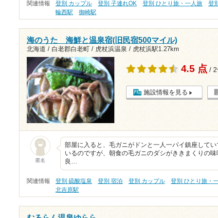
関連情報
登別 カップル
登別 子連れOK
登別 ひとり旅・一人旅
登
輪西駅
御崎駅
海のうた 海鮮と温泉宿(旧民宿500マイル)
北海道 / 白老郡白老町 / 虎杖浜温泉 /
虎杖浜駅1.27km
4.5 点
/ 
施設情報を見る
部屋に入ると、毛ガニがドンと一人一パイ鎮座してい
いるのですが、朝食の毛ガニのダシがききまくりの味
匿名
良…
関連情報
登別 硫酸塩泉
登別 宿泊
登別 カップル
登別 ひとり旅・
北吉原駅
むろらん温泉ゆらら