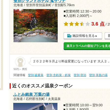
登別グランドホテル 鬼サウナ
北海道 / 登別市登別温泉町 /
登別駅5.76km
■営業時間 12:30～20:00
■入浴料 2,000円～
3.6 点
/ 
施設情報を見る
楽天トラベルの宿泊プランを見
２０２２年９月より料金変更になっています 大人２
50代～ 男性
関連情報
登別 硫黄泉
登別 含鉄泉・鉄泉
登別 宿泊
登別 美肌の湯
近くのオススメ温泉クーポン
ふとみ銘泉 万葉の湯
北海道 / 石狩郡当別町 / 太美温泉
■営業時間 10:00～翌9:00
■入浴料 1,800円