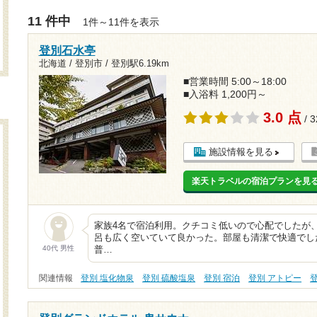
11 件中
1件～11件を表示
登別石水亭
北海道 / 登別市 /
登別駅6.19km
■営業時間 5:00～18:00
■入浴料 1,200円～
3.0 点
/ 
施設情報を見る
楽天トラベルの宿泊プランを見
家族4名で宿泊利用。クチコミ低いので心配でしたが
呂も広く空いていて良かった。部屋も清潔で快適でし
40代 男性
普…
関連情報
登別 塩化物泉
登別 硫酸塩泉
登別 宿泊
登別 アトピー