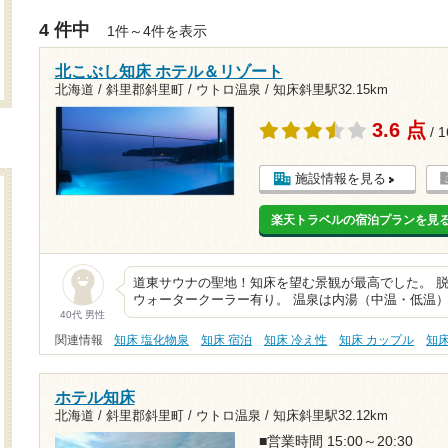
4 件中
1件～4件を表示
北こぶし知床 ホテル＆リゾート
北海道 / 斜里郡斜里町 / ウトロ温泉 /
知床斜里駅32.15km
3.6 点
/ 
施設情報を見る
楽天トラベルの宿泊プランを見
道東サウナの聖地！知床を望む景観が最高でした。 
ウォータークーラー有り。 温泉は内湯（中温・低温）
40代 男性
関連情報
知床 塩化物泉
知床 宿泊
知床 冷え性
知床 カップル
知
ホテル知床
北海道 / 斜里郡斜里町 / ウトロ温泉 /
知床斜里駅32.12km
■営業時間 15:00～20:30