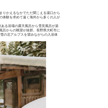
ントも予定されています。ぜひ
チェックしてください！
まりかえるなかでただ聞こえる湯口から
───
の体験を求めて遠く海外から多くの人が
提供元：万葉倶楽部株式会社
【PR】
所ある浴場の露天風呂から雪見風呂が楽
この記事は万葉倶楽部株式会社
風呂からの眺望が抜群。長野県大町市に
のPR記事です。
で雪の北アルプスを望みながらの入浴体