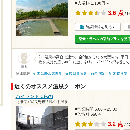
■入浴料 1,100円～
3.6 点
/ 
施設情報を見る
楽天トラベルの宿泊プランを見
ｳﾄﾛ温泉の高台に建つ、全6館からなる大型ﾎﾃﾙ。平
吹き抜けの広いﾛﾋﾞｰには、ﾈｲﾁｬｰｺﾝｼｭﾙｼﾞｭが待機
匿名
関連情報
知床 炭酸水素塩泉
知床 塩化物泉
知床 宿泊
知床 切り傷
近くのオススメ温泉クーポン
ハイランドふらの
北海道 / 富良野市 / 島の下温泉
■営業時間 6:00～23:00
■入浴料 650円
3.2 点
/ 