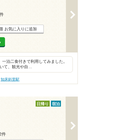
>
8件
お気に入りに追加
る
日、一泊二食付きで利用してみました。
していて、観光や自…
知床斜里駅
日帰り
宿泊
>
12件