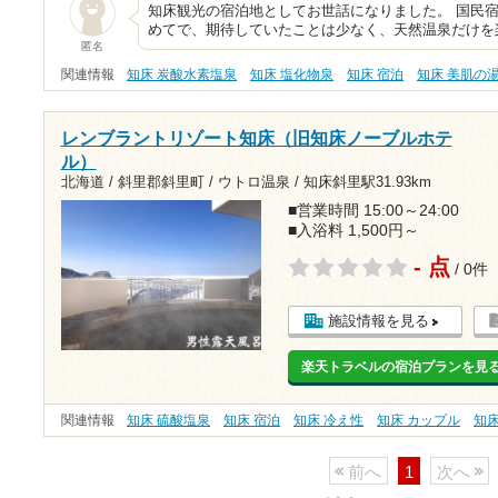
知床観光の宿泊地としてお世話になりました。 国民
めてで、期待していたことは少なく、天然温泉だけを
匿名
関連情報
知床 炭酸水素塩泉
知床 塩化物泉
知床 宿泊
知床 美肌の
レンブラントリゾート知床（旧知床ノーブルホテ
ル）
北海道 / 斜里郡斜里町 / ウトロ温泉 /
知床斜里駅31.93km
■営業時間 15:00～24:00
■入浴料 1,500円～
- 点
/ 0件
施設情報を見る
楽天トラベルの宿泊プランを見
関連情報
知床 硫酸塩泉
知床 宿泊
知床 冷え性
知床 カップル
知
前へ
1
次へ