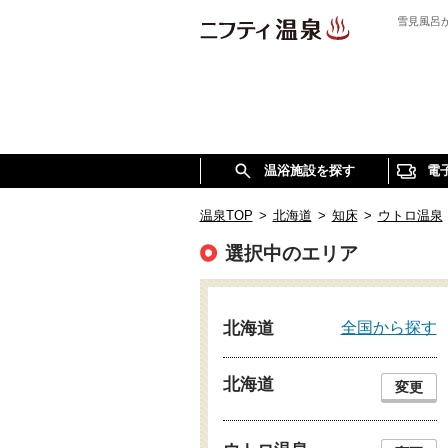
雪見風呂
温浴施設を探す
電
温泉TOP
>
北海道
>
知床
>
ウトロ温泉
選択中のエリア
全国から探す
北海道
北海道
変更