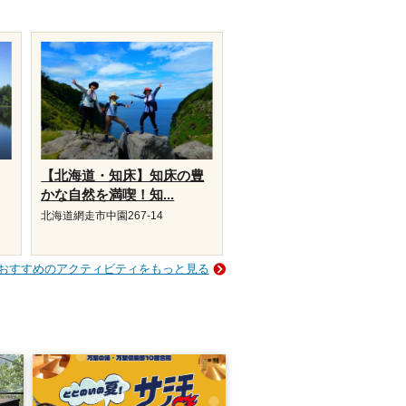
【北海道・知床】知床の豊
かな自然を満喫！知...
北海道網走市中園267-14
おすすめのアクティビティをもっと見る