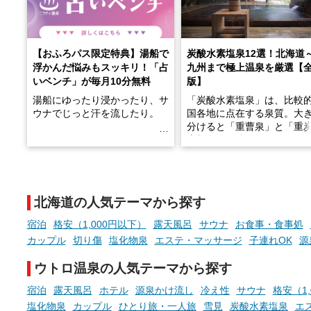
【おふろパス限定特典】湯船で
炭酸水素塩泉12選！北海道
浮かんだ悩みもスッキリ！「占
九州まで極上温泉を厳選【
いベンチ」が毎月10分無料
版】
湯船にゆったり浸かったり、サ
「炭酸水素塩泉」は、比較
ウナでじっと汗を流したり。
国各地に点在する泉質。大
分けると「重曹泉」と「重
土類泉」に分かれます。
そんな「一人でぼんやり過ごす
また硫黄や鉄分などの特殊
時間」、ふだん後回しにしてい
が混ざり合うことで、複雑
た「これからのこと」や「ちょ
多様な個性を持つことも多
北海道の人気テーマから探す
っとした悩み」が、頭に浮かん
す。
でくることはありませんか？
宿泊
格安（1,000円以下）
露天風呂
サウナ
お食事・食事処
今回は筆者自ら入浴した中
カップル
切り傷
塩化物泉
エステ・マッサージ
子連れOK
源
ら、日本各地にある炭酸水
泉を12施設セレクト。すべ
ウトロ温泉の人気テーマから探す
お風呂でリラックスしているか
日帰り入浴可能で、源泉か
らこそ向き合える、大切な自分
しと泉質の良さにこだわり
宿泊
露天風呂
ホテル
源泉かけ流し
冷え性
サウナ
格安（1
の本音。
つ、万人におすすめしたい
塩化物泉
カップル
ひとり旅・一人旅
雪見
炭酸水素塩泉
エ