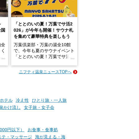
～
「ととのいの夏！万葉でサ活2
全国
026」が今年も開催！サウナ札
を集めて豪華特典を楽しもう
的全
万葉倶楽部・万葉の湯全10館
きく
で、今年も夏のサウナイベント
炭酸
「ととのいの夏！万葉でサ活2
026」が開催されます！
ニフティ温泉ニュースTOPへ
成分
2026年8月1日（土）～8月31
かつ
日（月）までの開催期間中は、
いで
サウナ飯やサウナドリンク、岩
盤浴の利用などで「万葉サウナ
札」を集めることで、オリジナ
ホテル
冷え性
ひとり旅・一人旅
か
ルグッズや無料券などの特典と
泉かけ流し
女子旅・女子会
素塩
交換可能。
て
け流
さらに、各館ではアロマロウリ
つ
ュやアウフグースなど、サウナ
,000円以下）
お食事・食事処
施設
好きにはたまらない多彩なイベ
ステ・マッサージ
海が見える・海