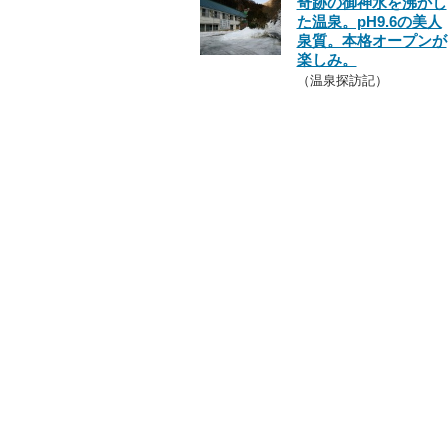
奇跡の御神水を沸かし
た温泉。pH9.6の美人
泉質。本格オープンが
楽しみ。
（温泉探訪記）