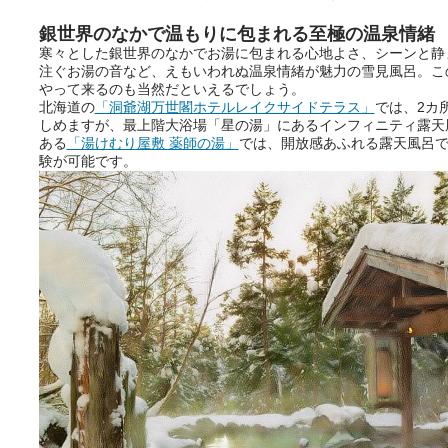
を厳選しました。
そんな心のつぶやきを、湯あが
銀世界のなかで温もりに包まれる至極の温泉情緒
りの温まった心のまま相談でき
寒々とした銀世界のなかでお湯に包まれる心地よさ、シーンと静
たら素敵ですよね。
注ぐお湯の音など、えもいわれぬ温泉情緒が魅力の雪見風呂。こ
やって来るのも当然だといえるでしょう。
北海道の
「洞爺湖万世閣ホテルレイクサイドテラス」
では、2カ
しめますが、最上階大浴場「星の湯」にあるインフィニティ露天
ニフティ温泉の「占いベンチ」
ある
「湯けむり屋敷 薬師の湯」
では、開放感あふれる露天風呂
は、そんなあなたの心のつぶや
験が可能です。
きをプロの占い師に相談するこ
とができるサービスです。
おふろパス会員様なら、この特
別なひとときを「毎月10分無
料」でご利用いただけます。
お湯で体がほぐれたら、次は占
い師さんとお話しして、心もほ
ぐしてみませんか？