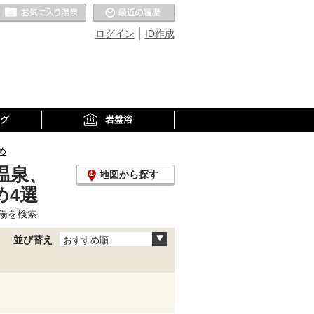
お気に入りの温泉
最近の履歴
ログイン
ID作成
グ
岩盤浴
め
温泉、
地図から探す
め4選
湯を検索
並び替え
おすすめ順