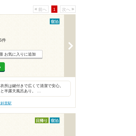
前へ
1
次へ
宿泊
16件
>
お気に入りに追加
る
脱衣所は鍵付きで広くて清潔で安心。
と半露天風呂あり。 …
床斜里駅
日帰り
宿泊