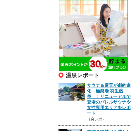
温泉レポート
サウナ＆露天が劇的進
化「極楽湯 羽生温
泉」！リニューアルで
登場のバレルサウナや
女性専用エリアをレポ
ート
（突レポ）