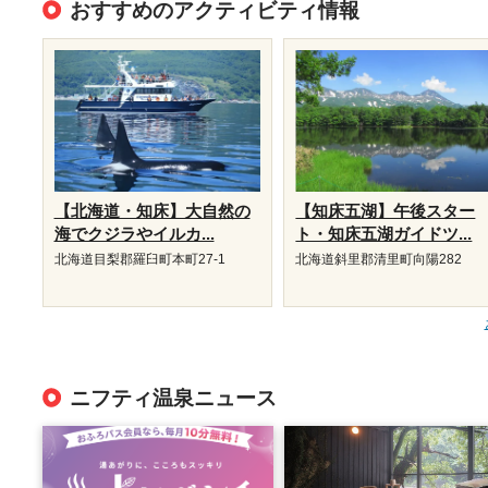
おすすめのアクティビティ情報
【北海道・知床】大自然の
【知床五湖】午後スター
海でクジラやイルカ...
ト・知床五湖ガイドツ...
北海道目梨郡羅臼町本町27-1
北海道斜里郡清里町向陽282
ニフティ温泉ニュース