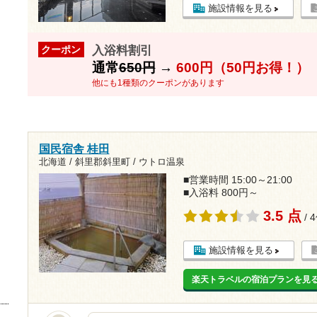
施設情報を見る
入浴料割引
クーポン
通常
650円
→
600円（50円お得！）
他にも1種類のクーポンがあります
国民宿舎 桂田
北海道 / 斜里郡斜里町 / ウトロ温泉
■営業時間 15:00～21:00
■入浴料 800円～
3.5 点
/ 
施設情報を見る
楽天トラベルの宿泊プランを見