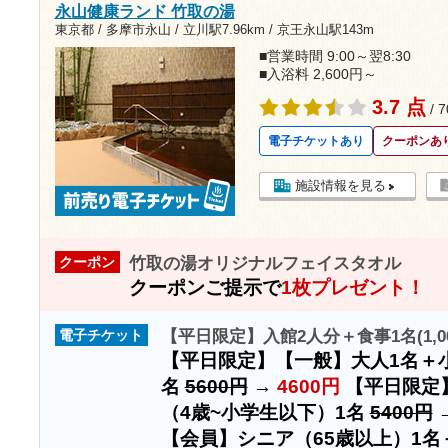
永山健康ランド 竹取の湯
東京都 / 多摩市永山 /
立川駅7.96km
/
京王永山駅143m
■営業時間 9:00～翌8:30
■入浴料 2,600円～
3.7 点
/ 
電子チケットあり
クーポンあ
施設情報を見る
竹取の湯オリジナルフェイスタオル
クーポン
クーポンご提示で
1枚プレゼント！
【平日限定】入館2人分＋食事1名(1,0
電子チケット
【平日限定】【一般】大人1名＋小
名
5600円
→
4600円
【平日限定
（4歳~小学生以下）1名
5400円
【会員】シニア（65歳以上）1名