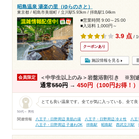
昭島温泉 湯楽の里（ゆらのさと）
東京都 / 昭島市美堀町 /
立川駅5.93km
/
拝島駅1.04km
■営業時間 9:00～25:00
■入浴料 1,000円～
3.9 点
/ 
クーポンあり
施設情報を見る
＜中学生以上のみ＞岩盤浴割引き ※別
会員限定
通常
550円
→
450円（100円お得！）
とても良い温泉です。全てが気に入っている、全て良
50代～ 男性
関連情報
八王子・日野周辺 美肌の湯
八王子・日野周辺 冷え性
八王
八王子・日野周辺 子連れOK
拝島駅
昭島駅
西武立川駅