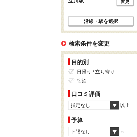
立川駅
変更
沿線・駅を選択
検索条件を変更
目的別
日帰り / 立ち寄り
宿泊
口コミ評価
指定なし
以上
予算
下限なし
～