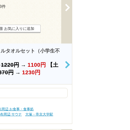
>
43件
お気に入りに追加
タルタオルセット（小学生不
）
1220円
→
1100円
【土
>
370円
→
1230円
布周辺 お食事・食事処
布周辺 サウナ
大塚・帝京大学駅