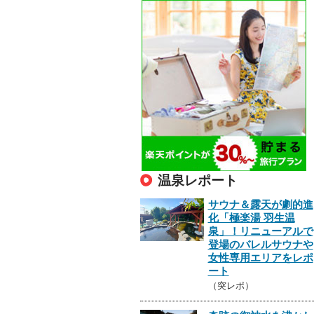
温泉レポート
サウナ＆露天が劇的進
化「極楽湯 羽生温
泉」！リニューアルで
登場のバレルサウナや
女性専用エリアをレポ
ート
（突レポ）