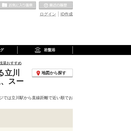
お気に入りの温泉
最近の履歴
ログイン
ID作成
グ
岩盤浴
銭湯おすすめ
る立川
地図から探す
泉、スー
ジでは立川駅から直線距離で近い順でお