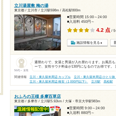
立川湯屋敷 梅の湯
東京都 / 立川市 /
立川駅698m
/
高松駅800m
■営業時間 15:00～24:00
■入浴料 450円～
4.2 点
/ 
施設情報を見る
週替わりで、女湯と男湯が入れ替わります。お風呂も
ーで、女性サウナ料金が130円になるのでお得です。
50代～ 女性
関連情報
立川・東久留米周辺 カップル
立川・東久留米周辺 ひとり旅
立川・東久留米周辺 格安（1,000円以下）
立川駅
高松駅
おふろの王様 多摩百草店
東京都 / 多摩市 /
立川駅5.92km
/
大塚・帝京大学駅983m
■営業時間 9:00～24:00
■入浴料 880円～