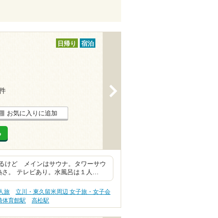
日帰り
宿泊
>
1件
お気に入りに追加
る
るけど メインはサウナ。タワーサウ
熱さ。 テレビあり。水風呂は１人…
人旅
立川・東久留米周辺 女子旅・女子会
崎体育館駅
高松駅