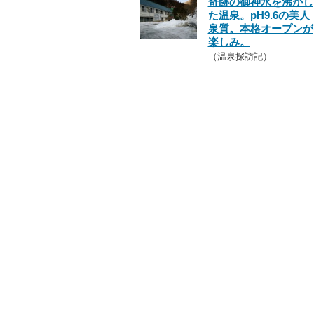
奇跡の御神水を沸かし
た温泉。pH9.6の美人
泉質。本格オープンが
楽しみ。
（温泉探訪記）