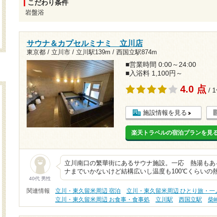
こだわり条件
岩盤浴
サウナ＆カプセルミナミ 立川店
東京都 / 立川市 /
立川駅139m
/
西国立駅874m
■営業時間 0:00～24:00
■入浴料 1,100円～
4.0 点
/ 
施設情報を見る
楽天トラベルの宿泊プランを見
立川南口の繁華街にあるサウナ施設。一応 熱湯もあ
ナまでいかないけど結構広いし温度も100℃くらいの
40代 男性
関連情報
立川・東久留米周辺 宿泊
立川・東久留米周辺 ひとり旅・一
立川・東久留米周辺 お食事・食事処
立川駅
西国立駅
柴