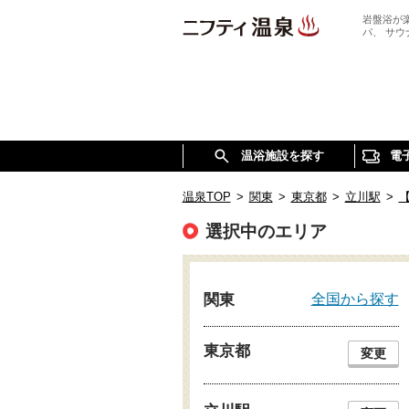
岩盤浴が
パ、 サ
温浴施設を探す
電
温泉TOP
>
関東
>
東京都
>
立川駅
>
選択中のエリア
全国から探す
関東
東京都
変更