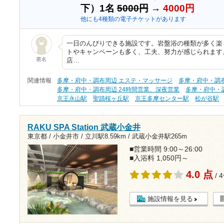
下）1名
5000円
→
4000円
他にも4種類の電子チケットがあります
一日のんびりできる施設です。岩盤浴の種類が多く楽
トやキャンペーンも多く、工夫、努力が感じられます
匿名
店…
関連情報
多摩・府中・調布周辺 エステ・マッサージ
多摩・府中・調
多摩・府中・調布周辺 24時間営業、深夜営業
多摩・府中・
京王永山駅
聖蹟桜ヶ丘駅
京王多摩センター駅
松が谷駅
RAKU SPA Station 武蔵小金井
東京都 / 小金井市 /
立川駅8.59km
/
武蔵小金井駅265m
■営業時間 9:00～26:00
■入浴料 1,050円～
4.0 点
/ 
施設情報を見る