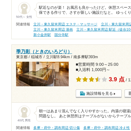
駅近なのが楽！ お風呂も良かったけど。休憩スペー
保できる作りで、さすが新しい施設だなと。 ゆっく
50代～ 女性
関連情報
立川・東久留米周辺 エステ・マッサージ
立川・東久留米周
立川・東久留米周辺 漫画
立川・東久留米周辺 駅近（徒歩1
新小金井駅
国分寺駅
季乃彩（ときのいろどり）
東京都 / 稲城市 /
立川駅8.94km
/
南多摩駅393m
■営業時間 9:00～25:00
■入浴料 1,000円～
3.9 点
/ 
施設情報を見る
朝一はあまり混んでなく入りやすかった。内湯の寝湯
問題なし。 あと休憩所はテーブルがないからテーブル
40代 男性
関連情報
多摩・府中・調布周辺 切り傷
多摩・府中・調布周辺 冷え性