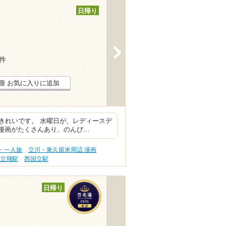
日帰り
>
5件
お気に入りに追加
きれいです。 水曜日が、レディースデ
 漫画がたくさんあり、のんび…
・一人旅
立川・東久留米周辺 漫画
立飛駅
西国立駅
日帰り