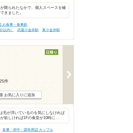
スが限られたなかで、個人スペースを確
りできました。
辺 お食事・食事処
0分以内）
武蔵小金井駅
東小金井駅
日帰り
>
125件
お気に入りに追加
は毛が浮いているのを気にしなければ
が欲しければ1Fの食堂が10時に…
多摩・府中・調布周辺 カップル