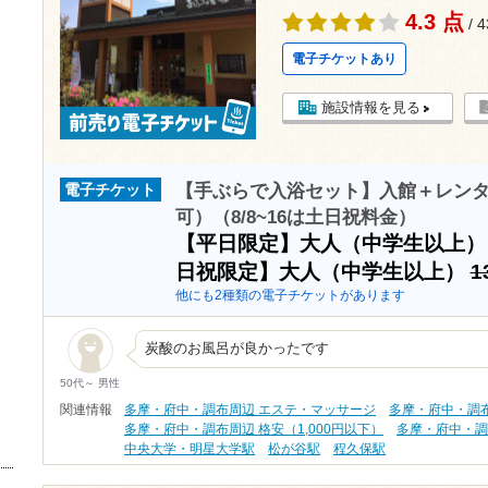
4.3 点
/ 
電子チケットあり
施設情報を見る
【手ぶらで入浴セット】入館＋レン
電子チケット
可）（8/8~16は土日祝料金）
【平日限定】大人（中学生以上
日祝限定】大人（中学生以上）
1
他にも2種類の電子チケットがあります
炭酸のお風呂が良かったです
50代～ 男性
関連情報
多摩・府中・調布周辺 エステ・マッサージ
多摩・府中・調
多摩・府中・調布周辺 格安（1,000円以下）
多摩・府中・調
中央大学・明星大学駅
松が谷駅
程久保駅