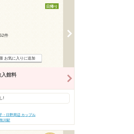
日帰り
>
162件
お気に入りに追加
途入館料
>
し!
子・日野周辺 カップル
熊川駅