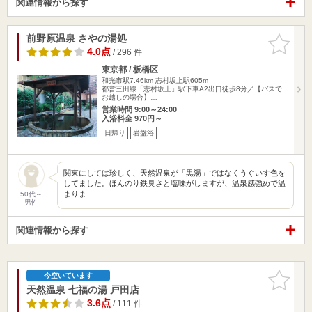
関連情報から探す
前野原温泉 さやの湯処
お気に入
りに追加
4.0点
/ 296 件
東京都 / 板橋区
和光市駅7.46km
志村坂上駅605m
都営三田線「志村坂上」駅下車A2出口徒歩8分／【バスで
お越しの場合】…
営業時間 9:00～24:00
入浴料金 970円～
日帰り
岩盤浴
関東にしては珍しく、天然温泉が「黒湯」ではなくうぐいす色を
してました。ほんのり鉄臭さと塩味がしますが、温泉感強めで温
まりま…
50代～
男性
関連情報から探す
お気に入
今空いています
りに追加
天然温泉 七福の湯 戸田店
3.6点
/ 111 件