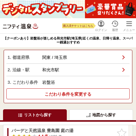
購入済チケットはこちら
ログイン
履歴
メニュー
【クーポンあり】岩盤浴が楽しめる和光市駅(埼玉県)近くの温泉、日帰り温泉、スーパ
ー銭湯おすすめ
1. 都道府県
関東 / 埼玉県
2. 沿線・駅
和光市駅
3. こだわり条件
岩盤浴
こだわり条件を変更する
リストから探す
地図から探す
バーデと天然温泉 豊島園 庭の湯
お気に入
りに追加