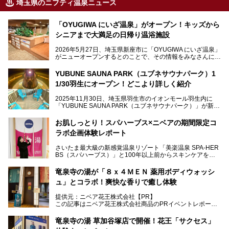
埼玉県のニフティ温泉ニュース
「OYUGIWA にいざ温泉」がオープン！キッズから
シニアまで大満足の日帰り温浴施設
2026年5月27日、埼玉県新座市に「OYUGIWA にいざ温泉」
がニューオープンするとのことで、その情報をみなさんにい
ち早くお伝えしようとひと足お先に取材訪問。
YUBUNE SAUNA PARK（ユブネサウナパーク）1
メインとなる黒湯の天然温泉や本格的なサウナをはじめ、4
1/30羽生にオープン！どこより詳しく紹介
種類のリラックスルームやお食事処、他施設とは一線を画す
キッズコーナーなど、施設の隅々までたっぷりとチェックし
2025年11月30日、埼玉県羽生市のイオンモール羽生内に
てきました！
「YUBUNE SAUNA PARK（ユブネサウナパーク）」が新規
オープン！
お肌しっとり！スパハーブス×ニベアの期間限定コ
今年の4月1日から楽久屋グループの一員となった「湯舞音
ラボ企画体験レポート
（ユブネ）」が新ブランド「YUBUNE SAUNA PARK」を立
ち上げました。
さいたま最大級の新感覚温泉リゾート「美楽温泉 SPA-HER
湯舞音らしいサウナにこだわった遊び心満点の"銭湯×屋外サ
BS（スパハーブス）」と100年以上前からスキンケアを考
ウナ"施設で、男女別のお風呂のほか、水着やサウナ着で楽
案してきた「ニベア」が、期間限定でコラボ企画を開催中。
しめる男女共用屋外サウナや飲食できるととのいスペースな
読者モデルやインスタグラマーとして活躍している、美容＆
ど、ユニークなポイントがいっぱい！
竜泉寺の湯が「８ｘ４ＭＥＮ 薬用ボディウォッシ
スパ大好きの畑瀬愛さんと取材してきました。
オープン前取材に行ってきましたので、早速どこより詳しく
ュ」とコラボ！爽快な香りで癒し体験
紹介しちゃいます！
───
提供元：ニベア花王株式会社【PR】
提供元：ニベア花王株式会社【PR】
この記事はニベア花王株式会社商品のPRイベントレポート
この記事はニベア花王株式会社商品のPRイベントレポート
記事です。
記事です。
竜泉寺の湯 草加谷塚店で開催！花王「サクセス」
ーーー