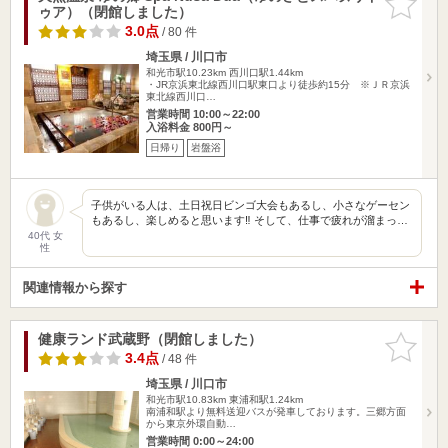
ゥア）（閉館しました）
りに追加
3.0点
/ 80 件
埼玉県 / 川口市
和光市駅10.23km
西川口駅1.44km
・JR京浜東北線西川口駅東口より徒歩約15分 ※ＪＲ京浜
東北線西川口…
営業時間 10:00～22:00
入浴料金 800円～
日帰り
岩盤浴
子供がいる人は、土日祝日ビンゴ大会もあるし、小さなゲーセン
もあるし、楽しめると思います‼︎ そして、仕事で疲れが溜まっ…
40代 女
性
関連情報から探す
健康ランド武蔵野（閉館しました）
お気に入
りに追加
3.4点
/ 48 件
埼玉県 / 川口市
和光市駅10.83km
東浦和駅1.24km
南浦和駅より無料送迎バスが発車しております。三郷方面
から東京外環自動…
営業時間 0:00～24:00