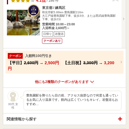
4.1点
/ 186 件
東京都 / 練馬区
和光市駅5.86km
豊島園駅216m
大江戸線豊島園駅下車、徒歩3分、または西武線豊島園駅
下車、徒歩2分
営業時間 10:00～23:00
入浴料金 2,600円～
日帰り
岩盤浴
クーポンあり
入館料100円引き
クーポン
【平日】
2,600円
→
2,500円
【土日祝】
3,300円
→
3,200
円
他にも2種類のクーポンがあります
豊島園駅を降りたら目の前、アクセス抜群なので何度も通ってい
るお気に入り温泉です。館内は広くていつもキレイ。岩盤浴もお
すすめ…
30代 女
性
関連情報から探す