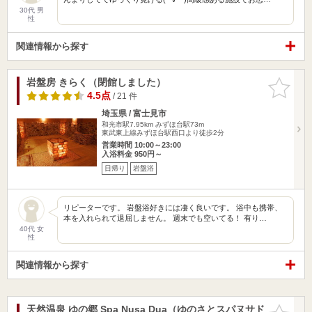
30代 男
性
関連情報から探す
岩盤房 きらく（閉館しました）
お気に入
りに追加
4.5点
/ 21 件
埼玉県 / 富士見市
和光市駅7.95km
みずほ台駅73m
東武東上線みずほ台駅西口より徒歩2分
営業時間 10:00～23:00
入浴料金 950円～
日帰り
岩盤浴
リピーターです。 岩盤浴好きには凄く良いです。 浴中も携帯、
本を入れられて退屈しません。 週末でも空いてる！ 有り…
40代 女
性
関連情報から探す
天然温泉 ゆの郷 Spa Nusa Dua（ゆのさとスパヌサド
お気に入