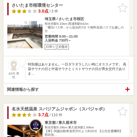
さいたま市桜環境センター
お気に入
りに追加
3.0点
/ 3 件
埼玉県 / さいたま市桜区
和光市駅6.33km
西浦和駅642m
「櫃沼バス停」から徒歩約7分 ※無料送迎バスでお越しの
方 …
営業時間 9:00～21:00
入浴料金 730円～
日帰り
岩盤浴
特別感はありません。一日ダラダラしたい時にオススメです。 高
温サウナの日と中温サウナとミストサウナの日が男女交代であり
ま…
40代 男
性
関連情報から探す
名水天然温泉 スパジアムジャポン（スパジャポ）
お気に入
りに追加
3.7点
/ 110 件
東京都 / 東久留米市
和光市駅6.39km
東久留米駅1.69km
【車】関越自動車道所沢ICより約20分 【公共交通機関】
西武池…