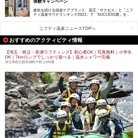
体験キャンペーン
注目のボディウォッシュアイテム「８ｘ４ＭＥＮ 薬用ボデ
ィウォッシュ」と「ニフティ温泉年間ランキング2021」で
進化を続ける頭皮ケアブランド、花王「サクセス」と「ニフ
全国総合2位にランクインした人気温浴施設「竜泉寺の湯 草
ティ温泉サウナランキング2023」で「SUCCESS賞」を獲
加谷塚店」がコラボイベントを期間限定で開催中ということ
得した人気温浴施設「竜泉寺の湯 草加谷塚店」がコラボイ
で早速訪問！
ベントを開催。
気になるその内容をチェックしてきました！
ニフティ温泉ニュースTOPへ
早速訪問し、気になるその内容を取材してきました！
おすすめのアクティビティ情報
───
提供元：花王株式会社【PR】
この記事は花王株式会社商品のPRイベントレポート記事で
【埼玉・秩父・長瀞ラフティング】初心者OK｜写真無料｜小学生
す。
OK｜7kmロングでしっかり遊べる｜温水シャワー完備
埼玉県秩父郡長瀞町中野上560番