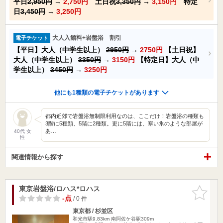
平日
2,950円
→
2,750円
土日祝
3,350円
→
3,150円
特定
日
3,450円
→
3,250円
大人入館料+岩盤浴 割引
電子チケット
【平日】大人（中学生以上）
2950円
→
2750円
【土日祝】
大人（中学生以上）
3350円
→
3150円
【特定日】大人（中
学生以上）
3450円
→
3250円
他にも1種類の電子チケットがあります
都内近郊で岩盤浴無制限利用なのは、ここだけ！岩盤浴の種類も
3階に5種類、5階に2種類。更に5階には、寒い氷のような部屋が
あ…
40代 女
性
関連情報から探す
東京岩盤浴/ロハス*ロハス
お気に入
りに追加
-点
/ 0 件
東京都 / 杉並区
和光市駅9.83km
南阿佐ケ谷駅309m