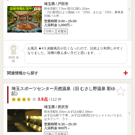
埼玉県 / 戸田市
和光市駅7.77km
西川口駅1.32km
・川口駅西口より路線バス「川50」または「川52」乗車喜
沢橋バス停 …
営業時間 9:00～25:00
入浴料金 1,000円～
日帰り
岩盤浴
お風呂 ★4.5 炭酸風呂が広くなったので、以前より利用しやすく
なりました。浴槽の数も多い方だと思います。 …
30代 女
性
関連情報から探す
埼玉スポーツセンター天然温泉（旧 むさし野温泉 彩ゆ
お気に入
記）
りに追加
3.8点
/ 112 件
埼玉県 / 所沢市
和光市駅8.33km
みずほ台駅2.38km
みずほ台駅で下車。みずほ台駅西口からシャトルバスまた
はタクシー、ライ…
営業時間 9:30～25:30
入浴料金 800円～
日帰り
岩盤浴