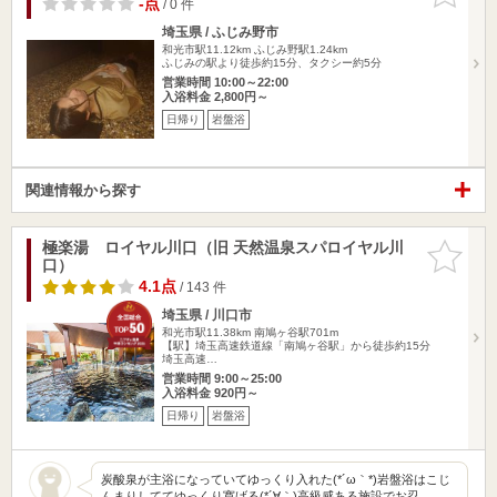
-点
/ 0 件
埼玉県 / ふじみ野市
和光市駅11.12km
ふじみ野駅1.24km
ふじみの駅より徒歩約15分、タクシー約5分
営業時間 10:00～22:00
入浴料金 2,800円～
日帰り
岩盤浴
関連情報から探す
極楽湯 ロイヤル川口（旧 天然温泉スパロイヤル川
お気に入
口）
りに追加
4.1点
/ 143 件
埼玉県 / 川口市
和光市駅11.38km
南鳩ヶ谷駅701m
【駅】埼玉高速鉄道線「南鳩ヶ谷駅」から徒歩約15分
埼玉高速…
営業時間 9:00～25:00
入浴料金 920円～
日帰り
岩盤浴
炭酸泉が主浴になっていてゆっくり入れた(*´ω｀*)岩盤浴はこじ
んまりしててゆっくり寛げる(*´∀｀)高級感ある施設でお忍…