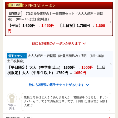
【百名湯受賞記念】一日満喫セット（大人入館料＋岩盤
期間限定
浴）（8/8～16は土日祝料金）
【平日】
1,600円
→
1,450円
【土日祝】
1,750円
→
1,600
円
他にも2種類のクーポンがあります
大人入館料＋岩盤浴（岩盤浴着込み）割引（8/8~16は
電子チケット
土日祝料金）
【平日限定】大人（中学生以上）
1600円
→
1500円
【土日
祝限定】大人（中学生以上）
1750円
→
1650円
他にも2種類の電子チケットがあります
規模はそれほど大きくありませんが、岩盤浴をつけると、ドリン
クバーもついてきて満足度は高いです。日曜日は開店前から数十
人並ぶ…
50代～
男性