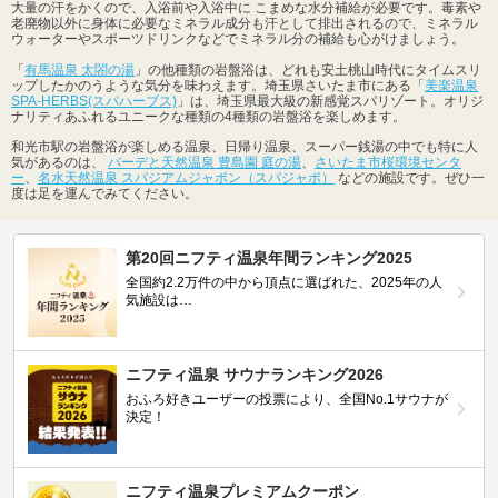
大量の汗をかくので、入浴前や入浴中に こまめな水分補給が必要です。毒素や
老廃物以外に身体に必要なミネラル成分も汗として排出されるので、ミネラル
ウォーターやスポーツドリンクなどでミネラル分の補給も心がけましょう。
「
有馬温泉 太閤の湯
」の他種類の岩盤浴は、どれも安土桃山時代にタイムスリ
ップしたかのうような気分を味わえます。埼玉県さいたま市にある「
美楽温泉
SPA-HERBS(スパハーブス)
」は、埼玉県最大級の新感覚スパリゾート。オリジ
ナリティあふれるユニークな種類の4種類の岩盤浴を楽しめます。
和光市駅の岩盤浴が楽しめる温泉、日帰り温泉、スーパー銭湯の中でも特に人
気があるのは、
バーデと天然温泉 豊島園 庭の湯
、
さいたま市桜環境センタ
ー
、
名水天然温泉 スパジアムジャポン（スパジャポ）
などの施設です。ぜひ一
度は足を運んでみてください。
第20回ニフティ温泉年間ランキング2025
全国約2.2万件の中から頂点に選ばれた、2025年の人
気施設は…
ニフティ温泉 サウナランキング2026
おふろ好きユーザーの投票により、全国No.1サウナが
決定！
ニフティ温泉プレミアムクーポン