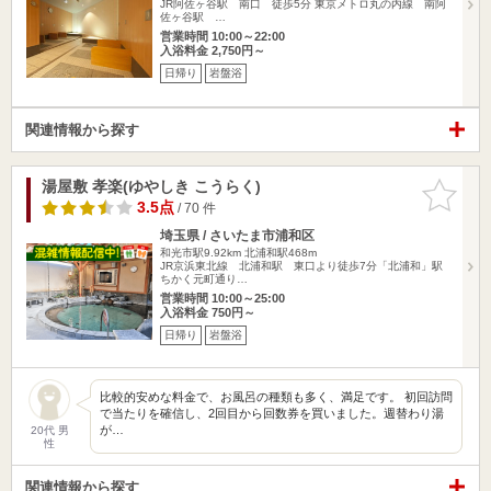
JR阿佐ヶ谷駅 南口 徒歩5分 東京メトロ丸の内線 南阿
佐ヶ谷駅 …
営業時間 10:00～22:00
入浴料金 2,750円～
日帰り
岩盤浴
関連情報から探す
湯屋敷 孝楽(ゆやしき こうらく)
お気に入
りに追加
3.5点
/ 70 件
埼玉県 / さいたま市浦和区
和光市駅9.92km
北浦和駅468m
JR京浜東北線 北浦和駅 東口より徒歩7分「北浦和」駅
ちかく元町通り…
営業時間 10:00～25:00
入浴料金 750円～
日帰り
岩盤浴
比較的安めな料金で、お風呂の種類も多く、満足です。 初回訪問
で当たりを確信し、2回目から回数券を買いました。週替わり湯
が…
20代 男
性
関連情報から探す