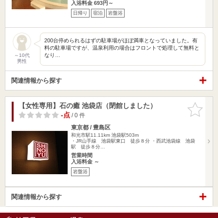
入浴料金 693円～
日帰り
宿泊
岩盤浴
200台停められるはずの駐車場がほぼ満車となっていました。有
料の駐車場ですが、温泉利用の場合はフロントで処理して無料と
なり…
～10代
男性
関連情報から探す
【女性専用】石の癒 池袋店（閉館しました）
お気に入
りに追加
-点
/ 0 件
東京都 / 豊島区
和光市駅11.11km
池袋駅503m
・JR山手線 池袋駅東口 徒歩８分 ・西武池袋線 池袋
駅 徒歩８分…
営業時間
入浴料金 ～
岩盤浴
関連情報から探す