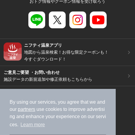
おトク情報やクーポン情報を受け取ろう
ニフティ温泉アプリ
地図から温泉検索！お得な限定クーポンも！
今すぐダウンロード！
ご意見ご要望 ・お問い合わせ
施設データの新規追加や修正依頼もこちらから
スマートフォン
/
PC
加盟店募集（資料請求）
広告出稿のご案内
By using our services, you agree that we and
our
partners
use cookies to improve advertisi
利用規約
ライフスタイルMEMBERS+規約
ng and enhance your experience on our servi
特定商取引法に基づく表記
ヘルプ
採用情報
ces.
Learn more
運営会社
個人情報保護ポリシー