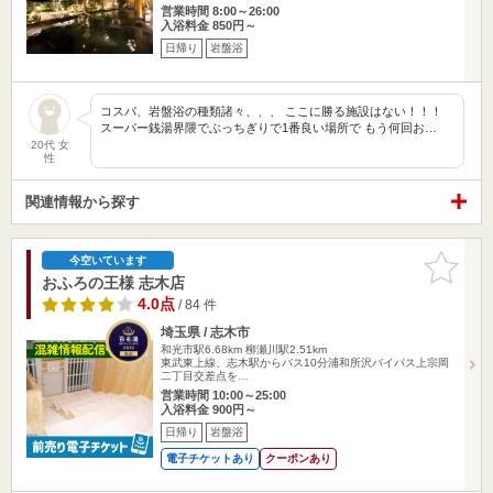
営業時間 8:00～26:00
入浴料金 850円～
日帰り
岩盤浴
コスパ、岩盤浴の種類諸々、、、 ここに勝る施設はない！！！
スーパー銭湯界隈でぶっちぎりで1番良い場所で もう何回お…
20代 女
性
関連情報から探す
お気に入
今空いています
りに追加
おふろの王様 志木店
4.0点
/ 84 件
埼玉県 / 志木市
和光市駅6.68km
柳瀬川駅2.51km
東武東上線、志木駅からバス10分浦和所沢バイパス上宗岡
二丁目交差点を…
営業時間 10:00～25:00
入浴料金 900円～
日帰り
岩盤浴
電子チケットあり
クーポンあり