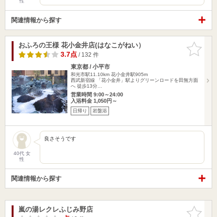
性
関連情報から探す
おふろの王様 花小金井店(はなこがねい）
お気に入
りに追加
3.7点
/ 132 件
東京都 / 小平市
和光市駅11.10km
花小金井駅905m
西武新宿線 「花小金井」駅よりグリーンロードを田無方面
へ 徒歩13分…
営業時間 9:00～24:00
入浴料金 1,050円～
日帰り
岩盤浴
良さそうです
40代 女
性
関連情報から探す
嵐の湯レクレふじみ野店
お気に入
りに追加