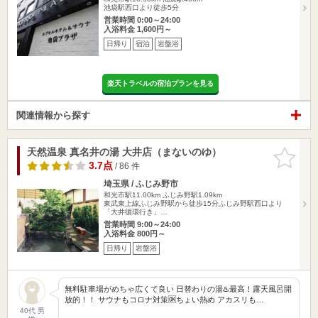
池袋駅西口より徒歩5分
営業時間 0:00～24:00
入浴料金 1,600円～
日帰り
宿泊
岩盤浴
楽天トラベルの宿泊プランを見る
関連情報から探す
天然温泉 真名井の湯 大井店（まないのゆ）
お気に入
りに追加
3.7点
/ 86 件
埼玉県 / ふじみ野市
和光市駅11.00km
ふじみ野駅1.09km
東武東上線ふじみ野駅から徒歩15分ふじみ野駅西口より
「大井循環行き」…
営業時間 9:00～24:00
入浴料金 800円～
日帰り
岩盤浴
無料駐車場がめちゃ広くて良い 日替わりの湯♨️最高！露天風呂開
放的！！ サウナもコロナ対策🆗ちょい熱め アカスリも…
40代 男