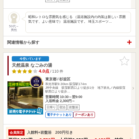
昭和レトロな雰囲気を感じる （温浴施設内の内装は新しい 雰囲
気です、よい意味で） 温浴施設です。 埼玉スポーツ…
50代～
男性
関連情報から探す
お気に入
今空いています
りに追加
天然温泉 なごみの湯
4.0点
/ 110 件
東京都 / 杉並区
和光市駅9.30km
荻窪駅174m
JR中央線 荻窪駅西口より徒歩1分 地下鉄丸ノ内線荻窪
駅西口より徒歩…
営業時間 10:30～翌9:00
入浴料金 2,300円～
日帰り
宿泊
岩盤浴
電子チケットあり
クーポンあり
入館料+岩盤浴 200円引き
会員限定