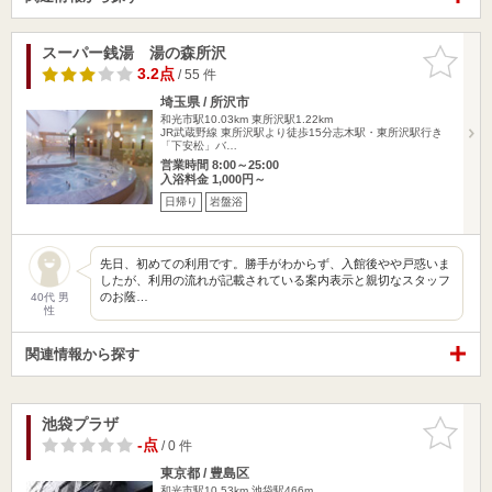
スーパー銭湯 湯の森所沢
お気に入
りに追加
3.2点
/ 55 件
埼玉県 / 所沢市
和光市駅10.03km
東所沢駅1.22km
JR武蔵野線 東所沢駅より徒歩15分志木駅・東所沢駅行き
「下安松」バ…
営業時間 8:00～25:00
入浴料金 1,000円～
日帰り
岩盤浴
先日、初めての利用です。勝手がわからず、入館後やや戸惑いま
したが、利用の流れが記載されている案内表示と親切なスタッフ
のお蔭…
40代 男
性
関連情報から探す
池袋プラザ
お気に入
りに追加
-点
/ 0 件
東京都 / 豊島区
和光市駅10.53km
池袋駅466m