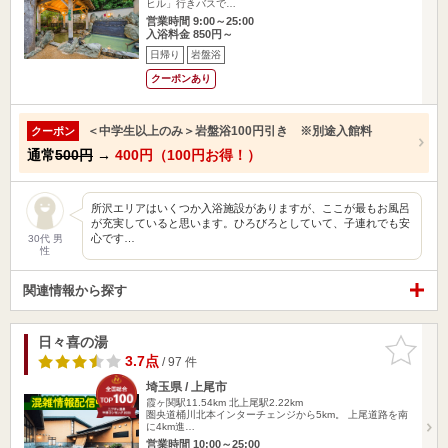
ヒル」行きバスで…
営業時間 9:00～25:00
入浴料金 850円～
日帰り
岩盤浴
クーポンあり
＜中学生以上のみ＞岩盤浴100円引き ※別途入館料
クーポン
通常
500円
→
400円（100円お得！）
所沢エリアはいくつか入浴施設がありますが、ここが最もお風呂
が充実していると思います。ひろびろとしていて、子連れでも安
心です…
30代 男
性
関連情報から探す
日々喜の湯
お気に入
りに追加
3.7点
/ 97 件
埼玉県 / 上尾市
霞ヶ関駅11.54km
北上尾駅2.22km
圏央道桶川北本インターチェンジから5km。 上尾道路を南
に4km進…
営業時間 10:00～25:00