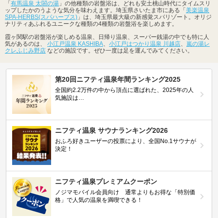
「
有馬温泉 太閤の湯
」の他種類の岩盤浴は、どれも安土桃山時代にタイムスリ
ップしたかのうような気分を味わえます。埼玉県さいたま市にある「
美楽温泉
SPA-HERBS(スパハーブス)
」は、埼玉県最大級の新感覚スパリゾート。オリジ
ナリティあふれるユニークな種類の4種類の岩盤浴を楽しめます。
霞ヶ関駅の岩盤浴が楽しめる温泉、日帰り温泉、スーパー銭湯の中でも特に人
気があるのは、
小江戸温泉 KASHIBA
、
小江戸はつかり温泉 川越店
、
嵐の湯レ
クレふじみ野店
などの施設です。ぜひ一度は足を運んでみてください。
第20回ニフティ温泉年間ランキング2025
全国約2.2万件の中から頂点に選ばれた、2025年の人
気施設は…
ニフティ温泉 サウナランキング2026
おふろ好きユーザーの投票により、全国No.1サウナが
決定！
ニフティ温泉プレミアムクーポン
ノジマモバイル会員向け 通常よりもお得な「特別価
格」で人気の温泉を満喫できる！