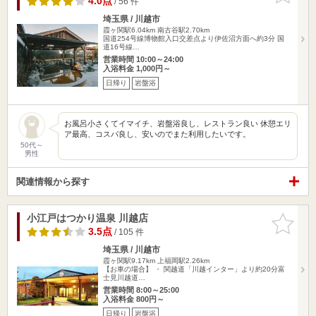
4.0点
/ 56 件
埼玉県 / 川越市
霞ヶ関駅6.04km
南古谷駅2.70km
国道254号線博物館入口交差点より伊佐沼方面へ約3分 国
道16号線…
営業時間 10:00～24:00
入浴料金 1,000円～
日帰り
岩盤浴
お風呂小さくてイマイチ、岩盤浴良し、レストラン良い 休憩エリ
ア最高、コスパ良し、安いのでまた利用したいです。
50代～
男性
関連情報から探す
小江戸はつかり温泉 川越店
お気に入
りに追加
3.5点
/ 105 件
埼玉県 / 川越市
霞ヶ関駅9.17km
上福岡駅2.26km
【お車の場合】 ・ 関越道「川越インター」より約20分富
士見川越道…
営業時間 8:00～25:00
入浴料金 800円～
日帰り
岩盤浴