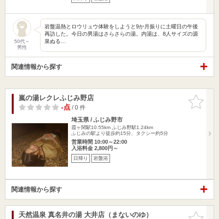
岩盤温熱とロウリュウ体験をしようと9か月振りに土曜日の午後
再訪した。今日の男湯はさらさらの湯。内湯は、8人サイズの源
泉ぬる…
50代～
男性
関連情報から探す
嵐の湯レクレふじみ野店
お気に入
りに追加
-点
/ 0 件
埼玉県 / ふじみ野市
霞ヶ関駅10.55km
ふじみ野駅1.24km
ふじみの駅より徒歩約15分、タクシー約5分
営業時間 10:00～22:00
入浴料金 2,800円～
日帰り
岩盤浴
関連情報から探す
天然温泉 真名井の湯 大井店（まないのゆ）
お気に入