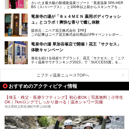
さいたま最大級の新感覚温泉リゾート「美楽温泉 SPA-HER
湯舞音らしいサウナにこだわった遊び心満点の"銭湯×屋外サ
BS（スパハーブス）」と100年以上前からスキンケアを考
ウナ"施設で、男女別のお風呂のほか、水着やサウナ着で楽
案してきた「ニベア」が、期間限定でコラボ企画を開催中。
しめる男女共用屋外サウナや飲食できるととのいスペースな
読者モデルやインスタグラマーとして活躍している、美容＆
ど、ユニークなポイントがいっぱい！
竜泉寺の湯が「８ｘ４ＭＥＮ 薬用ボディウォッシ
スパ大好きの畑瀬愛さんと取材してきました。
オープン前取材に行ってきましたので、早速どこより詳しく
ュ」とコラボ！爽快な香りで癒し体験
紹介しちゃいます！
───
提供元：ニベア花王株式会社【PR】
提供元：ニベア花王株式会社【PR】
この記事はニベア花王株式会社商品のPRイベントレポート
この記事はニベア花王株式会社商品のPRイベントレポート
記事です。
記事です。
竜泉寺の湯 草加谷塚店で開催！花王「サクセス」
ーーー
体験キャンペーン
注目のボディウォッシュアイテム「８ｘ４ＭＥＮ 薬用ボデ
ィウォッシュ」と「ニフティ温泉年間ランキング2021」で
進化を続ける頭皮ケアブランド、花王「サクセス」と「ニフ
全国総合2位にランクインした人気温浴施設「竜泉寺の湯 草
ティ温泉サウナランキング2023」で「SUCCESS賞」を獲
加谷塚店」がコラボイベントを期間限定で開催中ということ
得した人気温浴施設「竜泉寺の湯 草加谷塚店」がコラボイ
で早速訪問！
ベントを開催。
気になるその内容をチェックしてきました！
ニフティ温泉ニュースTOPへ
早速訪問し、気になるその内容を取材してきました！
おすすめのアクティビティ情報
───
提供元：花王株式会社【PR】
この記事は花王株式会社商品のPRイベントレポート記事で
【埼玉・秩父・長瀞ラフティング】初心者OK｜写真無料｜小学生
す。
OK｜7kmロングでしっかり遊べる｜温水シャワー完備
埼玉県秩父郡長瀞町中野上560番