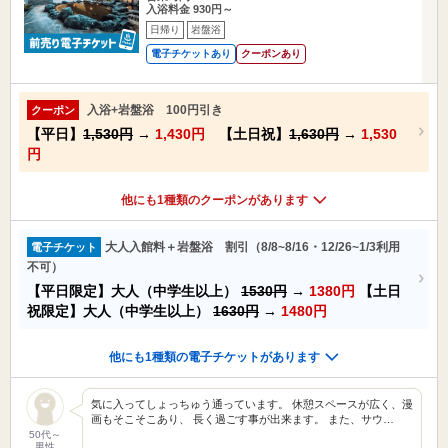
入浴料金 930円～
日帰り
岩盤浴
電子チケットあり
クーポンあり
入浴+岩盤浴 100円引き
クーポン
【平日】
1,530円
→
1,430円
【土日祝】
1,630円
→
1,530
円
他にも1種類のクーポンがあります
大人入館料＋岩盤浴 割引（8/8~8/16・12/26~1/3利用
電子チケット
不可）
【平日限定】大人（中学生以上）
1530円
→
1380円
【土日
祝限定】大人（中学生以上）
1630円
→
1480円
他にも1種類の電子チケットがあります
気に入ってしょっちゅう通っています。 休憩スペースが広く、漫
画もそこそこあり、 長く過ごす事が出来ます。 また、サウ…
50代～
男性