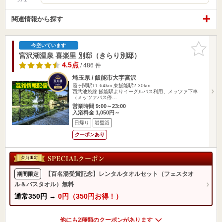
関連情報から探す
お気に入
今空いています
りに追加
宮沢湖温泉 喜楽里 別邸（きらり別邸）
4.5点
/ 486 件
埼玉県 / 飯能市大字宮沢
霞ヶ関駅11.64km
東飯能駅2.30km
西武池袋線 飯能駅よりイーグルバス利用、メッツァ下車
（メッツァバス停…
営業時間 9:00～23:00
入浴料金 1,050円～
日帰り
岩盤浴
クーポンあり
【百名湯受賞記念】レンタルタオルセット（フェスタオ
期間限定
ル＆バスタオル）無料
通常
350円
→
0円（350円お得！）
他にも2種類のクーポンがあります