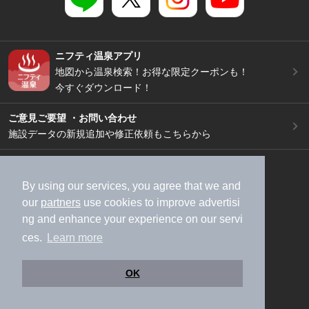
ニフティ温泉アプリ
地図から温泉検索！お得な限定クーポンも！
今すぐダウンロード！
ご意見ご要望 ・お問い合わせ
施設データの新規追加や修正依頼もこちらから
スマートフォン
/
PC
加盟店募集（資料請求）
広告出稿のご案内
By using our services, you agree that we and
our
partners
use cookies to improve advertisi
利用規約
ライフスタイルMEMBERS+規約
ng and enhance your experience on our servi
特定商取引法に基づく表記
ヘルプ
採用情報
ces.
Learn more
運営会社
個人情報保護ポリシー
©NIFTY Lifestyle Co., Ltd.
OK