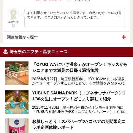
よく利用させていただいている温泉です。自然のなかでのんびり
できます。 コロナ対策もきちんとされています。
40代 女
性
関連情報から探す
埼玉県のニフティ温泉ニュース
「OYUGIWA にいざ温泉」がオープン！キッズから
シニアまで大満足の日帰り温浴施設
2026年5月27日、埼玉県新座市に「OYUGIWA にいざ温泉」
がニューオープンするとのことで、その情報をみなさんにい
ち早くお伝えしようとひと足お先に取材訪問。
YUBUNE SAUNA PARK（ユブネサウナパーク）1
メインとなる黒湯の天然温泉や本格的なサウナをはじめ、4
1/30羽生にオープン！どこより詳しく紹介
種類のリラックスルームやお食事処、他施設とは一線を画す
キッズコーナーなど、施設の隅々までたっぷりとチェックし
2025年11月30日、埼玉県羽生市のイオンモール羽生内に
てきました！
「YUBUNE SAUNA PARK（ユブネサウナパーク）」が新規
オープン！
お肌しっとり！スパハーブス×ニベアの期間限定コ
今年の4月1日から楽久屋グループの一員となった「湯舞音
ラボ企画体験レポート
（ユブネ）」が新ブランド「YUBUNE SAUNA PARK」を立
ち上げました。