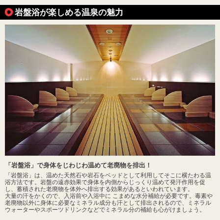
岩盤浴が楽しめる温泉の魅力
「岩盤浴」で身体をじわじわ温めて老廃物を排出！
「岩盤浴」は、温めた天然石や岩石をベッドとして利用してそこに横たわる温
浴方法です。岩盤の遠赤効果で身体を内側からじっくり温めて発汗作用を促
し、蓄積された老廃物を体外へ排出する効果があるといわれています。
大量の汗をかくので、入浴前や入浴中に こまめな水分補給が必要です。毒素や
老廃物以外に身体に必要なミネラル成分も汗として排出されるので、ミネラル
ウォーターやスポーツドリンクなどでミネラル分の補給も心がけましょう。