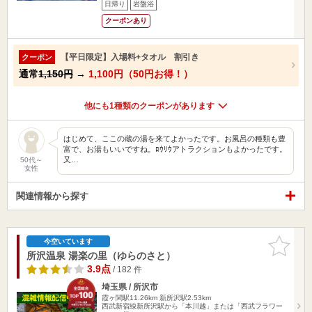
日帰り
岩盤浴
クーポンあり
【平日限定】入場料+タオル 割引き
クーポン
通常
1,150円
→
1,100円（50円お得！）
他にも1種類のクーポンがあります
はじめて、ここの蔵の湯を来てよかったです。お風呂の種類も豊
富で、お湯もいいですね。ﾛｳﾘｳアトラクションもよかったです。
又…
50代～
女性
関連情報から探す
お気に入
今空いています
りに追加
所沢温泉 湯楽の里（ゆらのさと）
3.9点
/ 182 件
埼玉県 / 所沢市
霞ヶ関駅11.26km
新所沢駅2.53km
西武新宿線新所沢駅から「本川越」または「西武フラワー