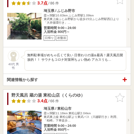
りに追加
3.7点
/ 86 件
埼玉県 / ふじみ野市
霞ヶ関駅10.63km
ふじみ野駅1.09km
東武東上線ふじみ野駅から徒歩15分ふじみ野駅西口より
「大井循環行き」…
営業時間 9:00～24:00
入浴料金 800円～
日帰り
岩盤浴
無料駐車場がめちゃ広くて良い 日替わりの湯♨️最高！露天風呂開
放的！！ サウナもコロナ対策🆗ちょい熱め アカスリも…
40代 男
性
関連情報から探す
野天風呂 蔵の湯 東松山店（くらのゆ）
お気に入
りに追加
3.4点
/ 66 件
埼玉県 / 東松山市
霞ヶ関駅11.16km
東松山駅2.04km
東武東上線 東松山駅より東武バス（川越駅行き）利用、
「柏崎」下車徒歩…
営業時間 9:00～24:00
入浴料金 850円～