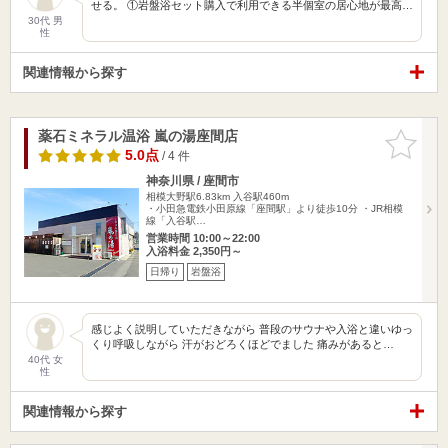
せる。 ①岩盤浴セット購入で利用できる半個室の居心地が最高…
30代 男
性
関連情報から探す
薬石ミネラル温浴 嵐の湯座間店
お気に入
りに追加
5.0点
/ 4 件
神奈川県 / 座間市
相模大野駅6.83km
入谷駅460m
・小田急電鉄小田原線「座間駅」より徒歩10分 ・JR相模
線「入谷駅…
営業時間 10:00～22:00
入浴料金 2,350円～
日帰り
岩盤浴
感じよく説明していただきながら 普段のサウナや入浴と違いゆっ
くり呼吸しながら 汗がおどろくほどでました 痛みがあると…
40代 女
性
関連情報から探す