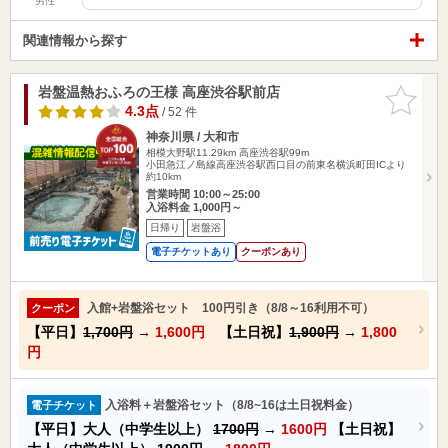
男性
関連情報から探す
岩盤温熱おふろの王様 高座渋谷駅前店
お気に入
りに追加
4.3点
/ 52 件
神奈川県 / 大和市
相模大野駅11.29km
高座渋谷駅99m
小田急江ノ島線高座渋谷駅西口目の前東名横浜町田ICより
約10km
営業時間 10:00～25:00
入浴料金 1,000円～
日帰り
岩盤浴
電子チケットあり
クーポンあり
入館+岩盤浴セット 100円引き（8/8～16利用不可）
クーポン
【平日】
1,700円
→
1,600円
【土日祝】
1,900円
→
1,800
円
入浴料＋岩盤浴セット（8/8~16は土日祝料金）
電子チケット
【平日】大人（中学生以上）
1700円
→
1600円
【土日祝】