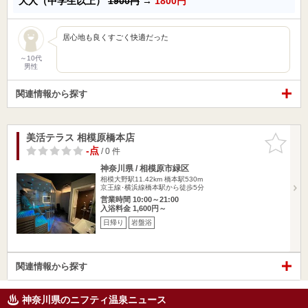
大人（中学生以上）
1900円
→
1800円
居心地も良くすごく快適だった
～10代
男性
関連情報から探す
美活テラス 相模原橋本店
お気に入
りに追加
-点
/ 0 件
神奈川県 / 相模原市緑区
相模大野駅11.42km
橋本駅530m
京王線･横浜線橋本駅から徒歩5分
営業時間 10:00～21:00
入浴料金 1,600円～
日帰り
岩盤浴
関連情報から探す
神奈川県のニフティ温泉ニュース