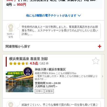
0円
→
950円
他にも2種類の電子チケットがあります
学生時代の友人と一泊で利用しました。客室露天風呂付きのお部
屋を予約し、エステやマッサージを受けてのんびりしたいと思い
計画し…
50代～
女性
関連情報から探す
横浜青葉温泉 喜楽里 別邸
お気に入
りに追加
4.5点
/ 162 件
神奈川県 / 横浜市青葉区
相模大野駅4.91km
こどもの国駅370m
＜電車でお越しの方＞ 東急こどもの国線こどもの国駅より
徒歩7分 …
営業時間 9:00～24:00
入浴料金 1,250円～
日帰り
岩盤浴
結論すごくいい。手ごろな価格で質の高い一日を落ち着いて過ご