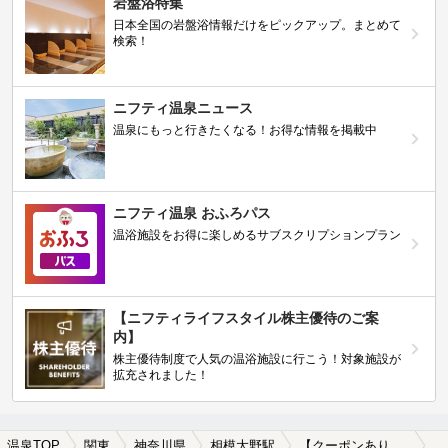
岩盤浴特集
日本全国の岩盤浴情報だけをピックアップ。まとめて
検索！
ニフティ温泉ニュース
温泉にもっと行きたくなる！お得な情報を掲載中
ニフティ温泉 おふろパス
温浴施設をお得に楽しめるサブスクリプションプラン
【ニフティライフスタイル株主優待のご案
内】
株主優待制度で人気の温浴施設に行こう！対象施設が
拡充されました！
温泉TOP
関東
神奈川県
相模大野駅
【クーポンあり】岩盤浴が楽しめる相模大野駅近くの温泉、日帰り温泉、スーパー銭湯おすすめ