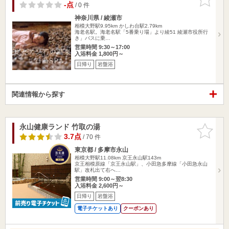
りに追加
-点
/ 0 件
神奈川県 / 綾瀬市
相模大野駅9.95km
かしわ台駅2.79km
海老名駅。海老名駅「5番乗り場」より綾51 綾瀬市役所行
き」バスに乗…
営業時間 9:30～17:00
入浴料金 1,800円～
日帰り
岩盤浴
関連情報から探す
永山健康ランド 竹取の湯
お気に入
りに追加
3.7点
/ 70 件
東京都 / 多摩市永山
相模大野駅11.08km
京王永山駅143m
京王相模原線「京王永山駅」、小田急多摩線「小田急永山
駅」改札出て右へ…
営業時間 9:00～翌8:30
入浴料金 2,600円～
日帰り
岩盤浴
電子チケットあり
クーポンあり