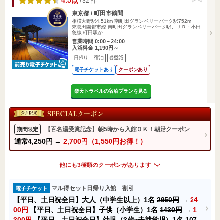
4.5点
/ 32 件
東京都 / 町田市鶴間
相模大野駅4.51km
南町田グランベリーパーク駅752m
東急田園都市線 南町田グランベリーパーク駅、ＪＲ・小田
急線 町田駅か…
営業時間 0:00～24:00
入浴料金 1,190円～
日帰り
宿泊
岩盤浴
電子チケットあり
クーポンあり
楽天トラベルの宿泊プランを見る
【百名湯受賞記念】朝5時から入館ＯＫ！朝活クーポン
期間限定
通常
4,250円
→
2,700円（1,550円お得！）
他にも3種類のクーポンがあります
マル得セット日帰り入館 割引
電子チケット
【平日、土日祝全日】大人（中学生以上）1名
2950円
→
24
00円
【平日、土日祝全日】子供（小学生）1名
1430円
→
1
300円
【平日、土日祝全日】幼児（3歳~未就学児）1名
107