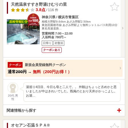
天然温泉すすき野湯けむりの里
お気に入
りに追加
3.8点
/ 116 件
神奈川県 / 横浜市青葉区
相模大野駅9.64km
あざみ野駅2.50km
東急田園都市線 あざみ野駅より無料シャトルバス利用10分
東名高速道路…
営業時間 7:00～22:00
入浴料金 780円～
日帰り
岩盤浴
クーポンあり
新規会員登録無料クーポン
クーポン
通常
200円
→
無料（200円お得！）
湯巡り4日目、今日も母と二人で。。 外観はちょっと古めかと思
いましたが中はきれいでした。既掲のとおり天井がかっこよし。
お湯…
20代 男
性
関連情報から探す
オセアン石温ＳＰＡ®
お気に入