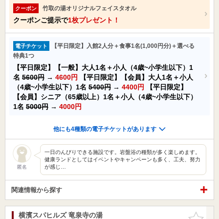
竹取の湯オリジナルフェイスタオル
クーポン
クーポンご提示で
1枚プレゼント！
【平日限定】入館2人分＋食事1名(1,000円分)＋選べる
電子チケット
特典1つ
【平日限定】【一般】大人1名＋小人（4歳~小学生以下）1
名
5600円
→
4600円
【平日限定】【会員】大人1名＋小人
（4歳~小学生以下）1名
5400円
→
4400円
【平日限定】
【会員】シニア（65歳以上）1名＋小人（4歳~小学生以下）
1名
5000円
→
4000円
他にも4種類の電子チケットがあります
一日のんびりできる施設です。岩盤浴の種類が多く楽しめます。
健康ランドとしてはイベントやキャンペーンも多く、工夫、努力
が感じ…
匿名
関連情報から探す
横濱スパヒルズ 竜泉寺の湯
お気に入