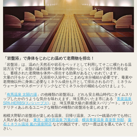
「岩盤浴」で身体をじわじわ温めて老廃物を排出！
「岩盤浴」は、温めた天然石や岩石をベッドとして利用してそこに横たわる温
浴方法です。岩盤の遠赤効果で身体を内側からじっくり温めて発汗作用を促
し、蓄積された老廃物を体外へ排出する効果があるといわれています。
大量の汗をかくので、入浴前や入浴中に こまめな水分補給が必要です。毒素や
老廃物以外に身体に必要なミネラル成分も汗として排出されるので、ミネラル
ウォーターやスポーツドリンクなどでミネラル分の補給も心がけましょう。
「
有馬温泉 太閤の湯
」の他種類の岩盤浴は、どれも安土桃山時代にタイムスリ
ップしたかのうような気分を味わえます。埼玉県さいたま市にある「
美楽温泉
SPA-HERBS(スパハーブス)
」は、埼玉県最大級の新感覚スパリゾート。オリジ
ナリティあふれるユニークな種類の4種類の岩盤浴を楽しめます。
相模大野駅の岩盤浴が楽しめる温泉、日帰り温泉、スーパー銭湯の中でも特に
人気があるのは、
東京・湯河原温泉 万葉の湯
、
横浜青葉温泉 喜楽里 別邸
、
薬
石ミネラル温浴 嵐の湯座間店
などの施設です。ぜひ一度は足を運んでみてくだ
さい。