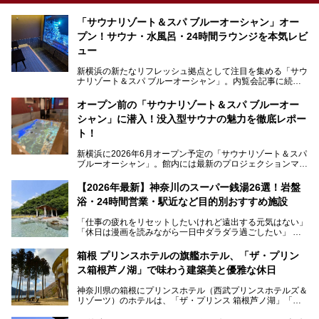
「サウナリゾート＆スパ ブルーオーシャン」オー
プン！サウナ・水風呂・24時間ラウンジを本気レビ
ュー
新横浜の新たなリフレッシュ拠点として注目を集める「サウ
ナリゾート＆スパ ブルーオーシャン」。内覧会記事に続
き、今回は実際に体験してみたリアルな様子をレポートしま
す。サウナや水風呂の気持ちよさはもちろん、リラックスス
オープン前の「サウナリゾート＆スパ ブルーオー
ペースの過ごしやすさまで徹底チェック。新横浜エリアで日
シャン」に潜入！没入型サウナの魅力を徹底レポー
常の疲れをリセットしたい人、ライブやスポーツ観戦遠征組
は必見です。
ト！
新横浜に2026年6月オープン予定の「サウナリゾート＆スパ
ブルーオーシャン」。館内には最新のプロジェクションマッ
ピングが多用され、まるで世界を旅しているかのような圧倒
的な“没入感（イマーシブ）”を体験できます。
【2026年最新】神奈川のスーパー銭湯26選！岩盤
浴・24時間営業・駅近など目的別おすすめ施設
「仕事の疲れをリセットしたいけれど遠出する元気はない」
今回は、そんな大注目の施設に一足先にお邪魔し、その全貌
「休日は漫画を読みながら一日中ダラダラ過ごしたい」
を見学させていただきました！
「子ども連れでも気兼ねなく、家事を忘れてリフレッシュし
たい」
サウナ室の中に咲き誇る桜、魚たちが泳ぐ水風呂、そしてバ
箱根 プリンスホテルの旗艦ホテル、「ザ・プリン
リのビーチを思わせる休憩スペース…。驚きの連続だった館
ス箱根芦ノ湖」で味わう建築美と優雅な休日
そんな「癒やされたい」という願いを叶えてくれるのが、神
内の様子をレポートします！
奈川県のスーパー銭湯。
神奈川県の箱根にプリンスホテル（西武プリンスホテルズ＆
神奈川県には、サウナや岩盤浴、一日中遊べるエンタメ施設
リゾーツ）のホテルは、「ザ・プリンス 箱根芦ノ湖」「芦
など、“非日常”を味わえるスーパー銭湯が数多く揃っていま
ノ湖畔 蛸川温泉 龍宮殿」「箱根湯の花プリンスホテル」
す。しかし、選択肢が多いからこそ「どの施設か迷ってしま