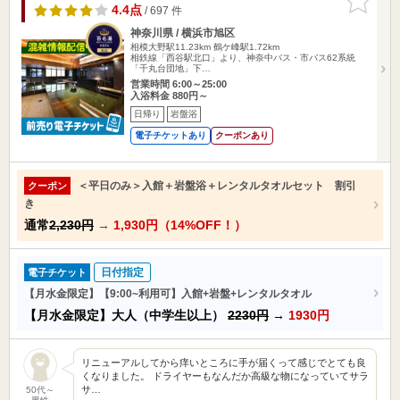
りに追加
4.4点
/ 697 件
神奈川県 / 横浜市旭区
相模大野駅11.23km
鶴ケ峰駅1.72km
相鉄線「西谷駅北口」より、神奈中バス・市バス62系統
「千丸台団地」下…
営業時間 6:00～25:00
入浴料金 880円～
日帰り
岩盤浴
電子チケットあり
クーポンあり
＜平日のみ＞入館＋岩盤浴＋レンタルタオルセット 割引
クーポン
き
通常
2,230円
→
1,930円（14%OFF！）
日付指定
電子チケット
【月水金限定】【9:00~利用可】入館+岩盤+レンタルタオル
【月水金限定】大人（中学生以上）
2230円
→
1930円
リニューアルしてから痒いところに手が届くって感じでとても良
くなりました。 ドライヤーもなんだか高級な物になっていてサラ
サ…
50代～