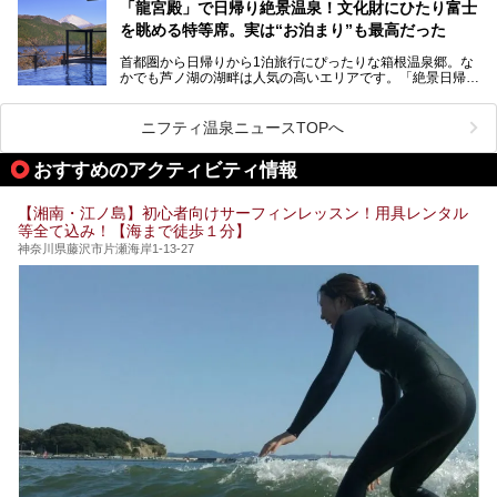
「箱根仙石原プリンスホテル」と4軒あり、今回ご紹介する
う」という人も多いはず。
「龍宮殿」で日帰り絶景温泉！文化財にひたり富士
「ザ・プリンス 箱根芦ノ湖」は、その中でもフラッグシッ
を眺める特等席。実は“お泊まり”も最高だった
プ（旗艦）に位置づけられる特別なホテルです。
そこで今回は、神奈川県内の人気施設26選を「安さ」「岩
盤浴・漫画の充実度」「景色の良さ」「高級感」「深夜営
首都圏から日帰りから1泊旅行にぴったりな箱根温泉郷。な
昭和の日本を代表する建築家の一人、村野藤吾が芦ノ湖の畔
業」「駅近」など、目的別に厳選して紹介します。
かでも芦ノ湖の湖畔は人気の高いエリアです。「絶景日帰り
に建てた桃源郷のようなホテルがここ。自家源泉の温泉や、
今の気分にぴったりの施設を見つけて、最高のリフレッシュ
温泉 龍宮殿本館」は、露天風呂から芦ノ湖と富士山の両方
こだわりぬいた食もあわせて、このホテルの魅力をレポート
時間を過ごす参考にしていただけますと幸いです。
が楽しめるまさに眺望自慢の日帰り温泉。
します。
ニフティ温泉ニュースTOPへ
そしてここは全24室の「箱根 芦ノ湖畔蛸川温泉 龍宮殿」と
───
して宿泊もできます。宿泊者は「龍宮殿本館」の営業時間に
提供元：株式会社西武・プリンスホテルズワールドワイド
おすすめのアクティビティ情報
加えて、朝6時からの宿泊者専用時間帯にも「龍宮殿本館」
【PR】
のお風呂が利用できます。
この記事はザ・プリンス 箱根芦ノ湖のPR記事です。
【湘南・江ノ島】初心者向けサーフィンレッスン！用具レンタル
今回は日帰り温泉としての「絶景日帰り温泉 龍宮殿本館
等全て込み！【海まで徒歩１分】
（以下、龍宮殿本館）」と、旅館としての「箱根 芦ノ湖畔
蛸川温泉 龍宮殿（以下、龍宮殿）」の両方の魅力をたっぷ
神奈川県藤沢市片瀬海岸1-13-27
りお伝えします！
ここは箱根神社、九頭龍神社、白龍神社、箱根元宮と箱根の
4つの神社に囲まれたパワースポットです。
───
提供元：株式会社西武・プリンスホテルズワールドワイド
【PR】
この記事は箱根 芦ノ湖畔蛸川温泉 龍宮殿のPR記事です。