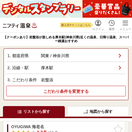
購入済チケットはこちら
ログイン
履歴
メニュー
【クーポンあり】岩盤浴が楽しめる厚木駅(神奈川県)近くの温泉、日帰り温泉、スーパ
ー銭湯おすすめ
1. 都道府県
関東 / 神奈川県
2. 沿線・駅
厚木駅
3. こだわり条件
岩盤浴
こだわり条件を変更する
リストから探す
地図から探す
OYUGIWA 海老名
お気に入
りに追加