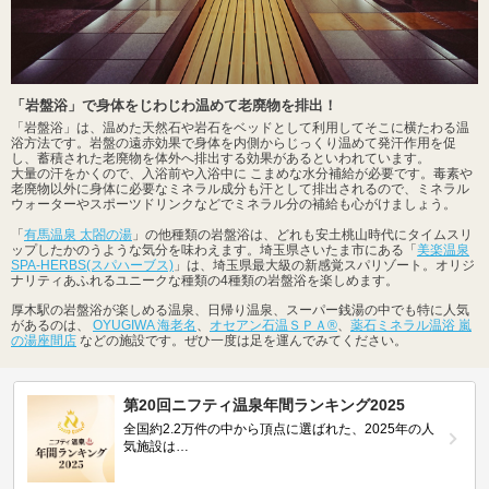
「岩盤浴」で身体をじわじわ温めて老廃物を排出！
「岩盤浴」は、温めた天然石や岩石をベッドとして利用してそこに横たわる温
浴方法です。岩盤の遠赤効果で身体を内側からじっくり温めて発汗作用を促
し、蓄積された老廃物を体外へ排出する効果があるといわれています。
大量の汗をかくので、入浴前や入浴中に こまめな水分補給が必要です。毒素や
老廃物以外に身体に必要なミネラル成分も汗として排出されるので、ミネラル
ウォーターやスポーツドリンクなどでミネラル分の補給も心がけましょう。
「
有馬温泉 太閤の湯
」の他種類の岩盤浴は、どれも安土桃山時代にタイムスリ
ップしたかのうような気分を味わえます。埼玉県さいたま市にある「
美楽温泉
SPA-HERBS(スパハーブス)
」は、埼玉県最大級の新感覚スパリゾート。オリジ
ナリティあふれるユニークな種類の4種類の岩盤浴を楽しめます。
厚木駅の岩盤浴が楽しめる温泉、日帰り温泉、スーパー銭湯の中でも特に人気
があるのは、
OYUGIWA 海老名
、
オセアン石温ＳＰＡ®
、
薬石ミネラル温浴 嵐
の湯座間店
などの施設です。ぜひ一度は足を運んでみてください。
第20回ニフティ温泉年間ランキング2025
全国約2.2万件の中から頂点に選ばれた、2025年の人
気施設は…