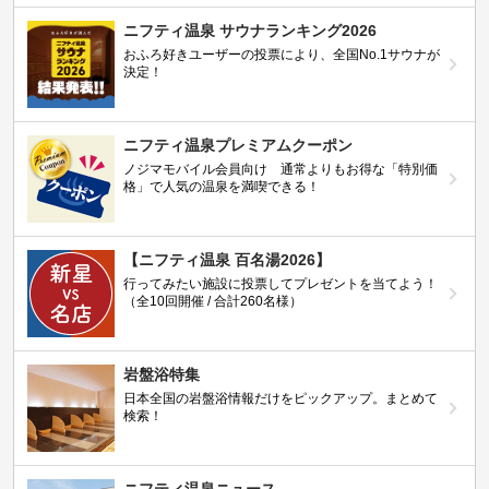
ニフティ温泉 サウナランキング2026
おふろ好きユーザーの投票により、全国No.1サウナが
決定！
ニフティ温泉プレミアムクーポン
ノジマモバイル会員向け 通常よりもお得な「特別価
格」で人気の温泉を満喫できる！
【ニフティ温泉 百名湯2026】
行ってみたい施設に投票してプレゼントを当てよう！
（全10回開催 / 合計260名様）
岩盤浴特集
日本全国の岩盤浴情報だけをピックアップ。まとめて
検索！
ニフティ温泉ニュース