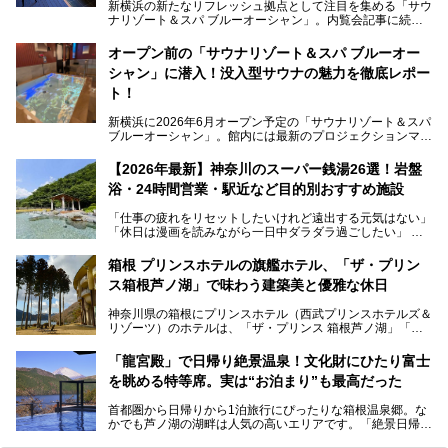
新横浜の新たなリフレッシュ拠点として注目を集める「サウ
ナリゾート＆スパ ブルーオーシャン」。内覧会記事に続
き、今回は実際に体験してみたリアルな様子をレポートしま
す。サウナや水風呂の気持ちよさはもちろん、リラックスス
オープン前の「サウナリゾート＆スパ ブルーオー
ペースの過ごしやすさまで徹底チェック。新横浜エリアで日
シャン」に潜入！没入型サウナの魅力を徹底レポー
常の疲れをリセットしたい人、ライブやスポーツ観戦遠征組
は必見です。
ト！
新横浜に2026年6月オープン予定の「サウナリゾート＆スパ
ブルーオーシャン」。館内には最新のプロジェクションマッ
ピングが多用され、まるで世界を旅しているかのような圧倒
的な“没入感（イマーシブ）”を体験できます。
【2026年最新】神奈川のスーパー銭湯26選！岩盤
浴・24時間営業・駅近など目的別おすすめ施設
「仕事の疲れをリセットしたいけれど遠出する元気はない」
今回は、そんな大注目の施設に一足先にお邪魔し、その全貌
「休日は漫画を読みながら一日中ダラダラ過ごしたい」
を見学させていただきました！
「子ども連れでも気兼ねなく、家事を忘れてリフレッシュし
たい」
サウナ室の中に咲き誇る桜、魚たちが泳ぐ水風呂、そしてバ
箱根 プリンスホテルの旗艦ホテル、「ザ・プリン
リのビーチを思わせる休憩スペース…。驚きの連続だった館
ス箱根芦ノ湖」で味わう建築美と優雅な休日
そんな「癒やされたい」という願いを叶えてくれるのが、神
内の様子をレポートします！
奈川県のスーパー銭湯。
神奈川県の箱根にプリンスホテル（西武プリンスホテルズ＆
神奈川県には、サウナや岩盤浴、一日中遊べるエンタメ施設
リゾーツ）のホテルは、「ザ・プリンス 箱根芦ノ湖」「芦
など、“非日常”を味わえるスーパー銭湯が数多く揃っていま
ノ湖畔 蛸川温泉 龍宮殿」「箱根湯の花プリンスホテル」
す。しかし、選択肢が多いからこそ「どの施設か迷ってしま
「箱根仙石原プリンスホテル」と4軒あり、今回ご紹介する
う」という人も多いはず。
「龍宮殿」で日帰り絶景温泉！文化財にひたり富士
「ザ・プリンス 箱根芦ノ湖」は、その中でもフラッグシッ
を眺める特等席。実は“お泊まり”も最高だった
プ（旗艦）に位置づけられる特別なホテルです。
そこで今回は、神奈川県内の人気施設26選を「安さ」「岩
盤浴・漫画の充実度」「景色の良さ」「高級感」「深夜営
首都圏から日帰りから1泊旅行にぴったりな箱根温泉郷。な
昭和の日本を代表する建築家の一人、村野藤吾が芦ノ湖の畔
業」「駅近」など、目的別に厳選して紹介します。
かでも芦ノ湖の湖畔は人気の高いエリアです。「絶景日帰り
に建てた桃源郷のようなホテルがここ。自家源泉の温泉や、
今の気分にぴったりの施設を見つけて、最高のリフレッシュ
温泉 龍宮殿本館」は、露天風呂から芦ノ湖と富士山の両方
こだわりぬいた食もあわせて、このホテルの魅力をレポート
時間を過ごす参考にしていただけますと幸いです。