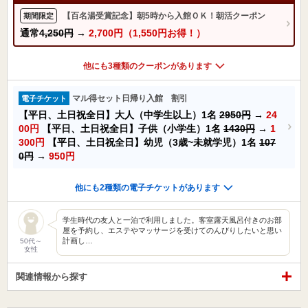
【百名湯受賞記念】朝5時から入館ＯＫ！朝活クーポン
期間限定
通常
4,250円
→
2,700円（1,550円お得！）
他にも3種類のクーポンがあります
マル得セット日帰り入館 割引
電子チケット
【平日、土日祝全日】大人（中学生以上）1名
2950円
→
24
00円
【平日、土日祝全日】子供（小学生）1名
1430円
→
1
300円
【平日、土日祝全日】幼児（3歳~未就学児）1名
107
0円
→
950円
他にも2種類の電子チケットがあります
学生時代の友人と一泊で利用しました。客室露天風呂付きのお部
屋を予約し、エステやマッサージを受けてのんびりしたいと思い
計画し…
50代～
女性
関連情報から探す