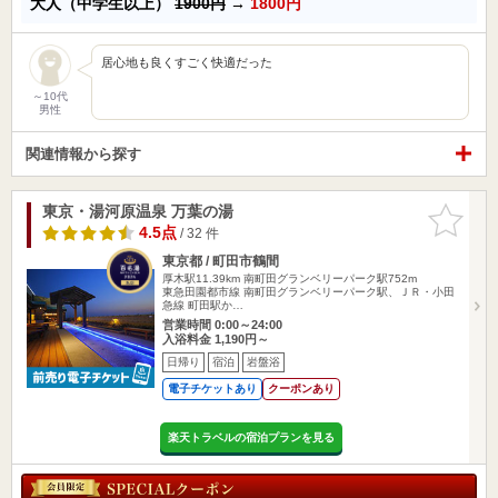
大人（中学生以上）
1900円
→
1800円
居心地も良くすごく快適だった
～10代
男性
関連情報から探す
東京・湯河原温泉 万葉の湯
お気に入
りに追加
4.5点
/ 32 件
東京都 / 町田市鶴間
厚木駅11.39km
南町田グランベリーパーク駅752m
東急田園都市線 南町田グランベリーパーク駅、ＪＲ・小田
急線 町田駅か…
営業時間 0:00～24:00
入浴料金 1,190円～
日帰り
宿泊
岩盤浴
電子チケットあり
クーポンあり
楽天トラベルの宿泊プランを見る