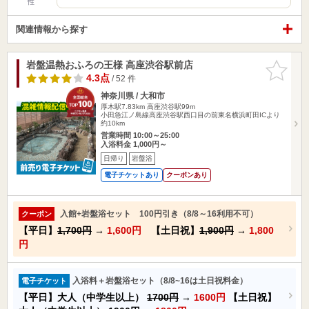
性
関連情報から探す
岩盤温熱おふろの王様 高座渋谷駅前店
お気に入
りに追加
4.3点
/ 52 件
神奈川県 / 大和市
厚木駅7.83km
高座渋谷駅99m
小田急江ノ島線高座渋谷駅西口目の前東名横浜町田ICより
約10km
営業時間 10:00～25:00
入浴料金 1,000円～
日帰り
岩盤浴
電子チケットあり
クーポンあり
入館+岩盤浴セット 100円引き（8/8～16利用不可）
クーポン
【平日】
1,700円
→
1,600円
【土日祝】
1,900円
→
1,800
円
入浴料＋岩盤浴セット（8/8~16は土日祝料金）
電子チケット
【平日】大人（中学生以上）
1700円
→
1600円
【土日祝】