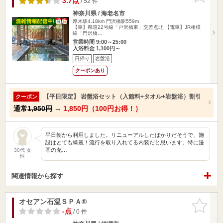
3.7点
/ 52 件
神奈川県 / 海老名市
厚木駅4.18km
門沢橋駅559m
【車】県道22号線「戸沢橋東」交差点北 【電車】JR相模
線「門沢橋…
営業時間 9:00～25:00
入浴料金 1,100円～
日帰り
岩盤浴
クーポンあり
【平日限定】 岩盤浴セット（入館料+タオル+岩盤浴）割引
クーポン
通常
1,950円
→
1,850円（100円お得！）
平日朝から利用しました。リニューアルしたばかりだそうで、施
設はとても綺麗！流行を取り入れてる内装だと思います。特に漫
画の充…
30代 女
性
関連情報から探す
オセアン石温ＳＰＡ®
お気に入
りに追加
-点
/ 0 件