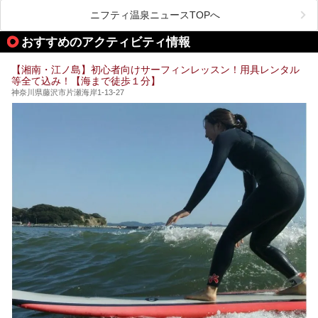
が楽しめるまさに眺望自慢の日帰り温泉。
します。
ニフティ温泉ニュースTOPへ
そしてここは全24室の「箱根 芦ノ湖畔蛸川温泉 龍宮殿」と
───
して宿泊もできます。宿泊者は「龍宮殿本館」の営業時間に
提供元：株式会社西武・プリンスホテルズワールドワイド
おすすめのアクティビティ情報
加えて、朝6時からの宿泊者専用時間帯にも「龍宮殿本館」
【PR】
のお風呂が利用できます。
この記事はザ・プリンス 箱根芦ノ湖のPR記事です。
【湘南・江ノ島】初心者向けサーフィンレッスン！用具レンタル
今回は日帰り温泉としての「絶景日帰り温泉 龍宮殿本館
等全て込み！【海まで徒歩１分】
（以下、龍宮殿本館）」と、旅館としての「箱根 芦ノ湖畔
蛸川温泉 龍宮殿（以下、龍宮殿）」の両方の魅力をたっぷ
神奈川県藤沢市片瀬海岸1-13-27
りお伝えします！
ここは箱根神社、九頭龍神社、白龍神社、箱根元宮と箱根の
4つの神社に囲まれたパワースポットです。
───
提供元：株式会社西武・プリンスホテルズワールドワイド
【PR】
この記事は箱根 芦ノ湖畔蛸川温泉 龍宮殿のPR記事です。