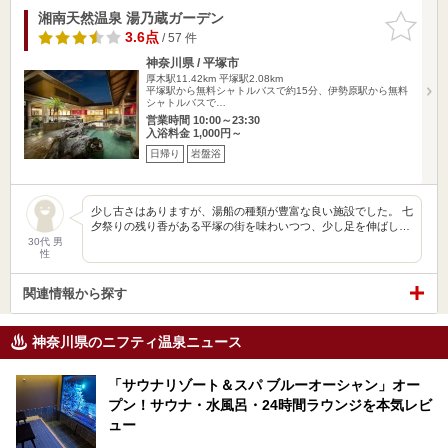
湘南天然温泉 湯乃蔵ガーデン
お気に入
りに追加
3.6点
/ 57 件
神奈川県 / 平塚市
厚木駅11.42km
平塚駅2.08km
平塚駅から無料シャトルバスで約15分、伊勢原駅から無料
シャトルバスで…
営業時間 10:00～23:30
入浴料金 1,000円～
日帰り
岩盤浴
少し古さはありますが、湯船の種類が豊富な良い施設でした。 七
夕祭りの残り香がある平塚の街を味わいつつ、少し足を伸ばし…
30代 男
性
関連情報から探す
神奈川県のニフティ温泉ニュース
「サウナリゾート＆スパ ブルーオーシャン」オー
プン！サウナ・水風呂・24時間ラウンジを本気レビ
ュー