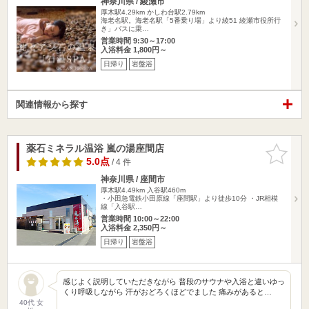
神奈川県 / 綾瀬市
厚木駅4.29km
かしわ台駅2.79km
海老名駅。海老名駅「5番乗り場」より綾51 綾瀬市役所行
き」バスに乗…
営業時間 9:30～17:00
入浴料金 1,800円～
日帰り
岩盤浴
関連情報から探す
薬石ミネラル温浴 嵐の湯座間店
お気に入
りに追加
5.0点
/ 4 件
神奈川県 / 座間市
厚木駅4.49km
入谷駅460m
・小田急電鉄小田原線「座間駅」より徒歩10分 ・JR相模
線「入谷駅…
営業時間 10:00～22:00
入浴料金 2,350円～
日帰り
岩盤浴
感じよく説明していただきながら 普段のサウナや入浴と違いゆっ
くり呼吸しながら 汗がおどろくほどでました 痛みがあると…
40代 女