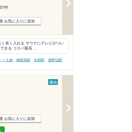
>
237件
お気に入りに追加
なく長く入れる サウナにテレビがつい
できる コスパ最高 …
・一人旅
相模原駅
矢部駅
淵野辺駅
宿泊
>
お気に入りに追加
る