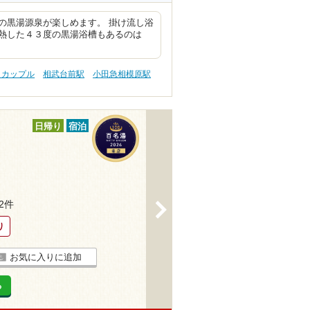
の黒湯源泉が楽しめます。 掛け流し浴
熱した４３度の黒湯浴槽もあるのは
 カップル
相武台前駅
小田急相模原駅
日帰り
宿泊
32件
>
り
お気に入りに追加
る