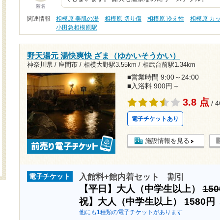
匿名
関連情報
相模原 美肌の湯
相模原 切り傷
相模原 冷え性
相模原 カ
小田急相模原駅
野天湯元 湯快爽快 ざま（ゆかいそうかい）
神奈川県 / 座間市 /
相模大野駅3.55km
/
相武台前駅1.34km
■営業時間 9:00～24:00
■入浴料 900円～
3.8 点
/ 
電子チケットあり
施設情報を見る
入館料+館内着セット 割引
電子チケット
【平日】大人（中学生以上）
15
祝】大人（中学生以上）
1580円
他にも1種類の電子チケットがあります