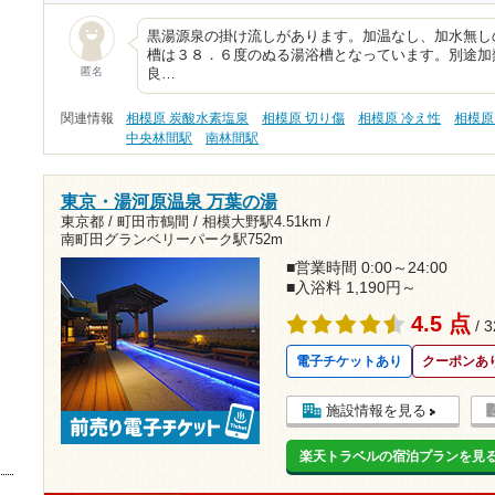
黒湯源泉の掛け流しがあります。加温なし、加水無し
槽は３８．６度のぬる湯浴槽となっています。別途加
匿名
良…
関連情報
相模原 炭酸水素塩泉
相模原 切り傷
相模原 冷え性
相模原
中央林間駅
南林間駅
東京・湯河原温泉 万葉の湯
東京都 / 町田市鶴間 /
相模大野駅4.51km
/
南町田グランベリーパーク駅752m
■営業時間 0:00～24:00
■入浴料 1,190円～
4.5 点
/ 
電子チケットあり
クーポンあ
施設情報を見る
楽天トラベルの宿泊プランを見