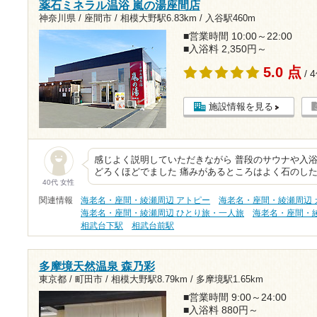
薬石ミネラル温浴 嵐の湯座間店
神奈川県 / 座間市 /
相模大野駅6.83km
/
入谷駅460m
■営業時間 10:00～22:00
■入浴料 2,350円～
5.0 点
/ 
施設情報を見る
感じよく説明していただきながら 普段のサウナや入浴
どろくほどでました 痛みがあるところはよく石のした
40代 女性
関連情報
海老名・座間・綾瀬周辺 アトピー
海老名・座間・綾瀬周辺 
海老名・座間・綾瀬周辺 ひとり旅・一人旅
海老名・座間・
相武台下駅
相武台前駅
多摩境天然温泉 森乃彩
東京都 / 町田市 /
相模大野駅8.79km
/
多摩境駅1.65km
■営業時間 9:00～24:00
■入浴料 880円～