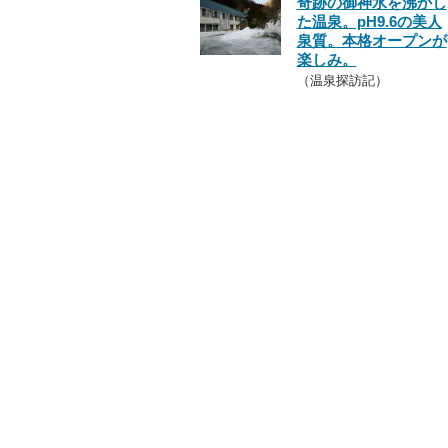
奇跡の御神水を沸かし
た温泉。pH9.6の美人
泉質。本格オープンが
楽しみ。
（温泉探訪記）