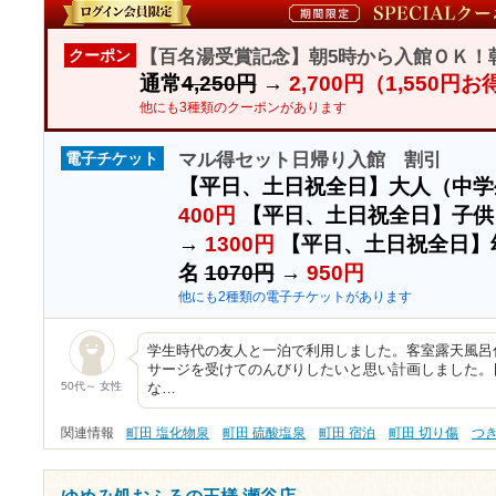
【百名湯受賞記念】朝5時から入館ＯＫ！
クーポン
通常
4,250円
→
2,700円（1,550円
他にも3種類のクーポンがあります
マル得セット日帰り入館 割引
電子チケット
【平日、土日祝全日】大人（中学
400円
【平日、土日祝全日】子供
→
1300円
【平日、土日祝全日】
名
1070円
→
950円
他にも2種類の電子チケットがあります
学生時代の友人と一泊で利用しました。客室露天風呂
サージを受けてのんびりしたいと思い計画しました。
50代～ 女性
な…
関連情報
町田 塩化物泉
町田 硫酸塩泉
町田 宿泊
町田 切り傷
つ