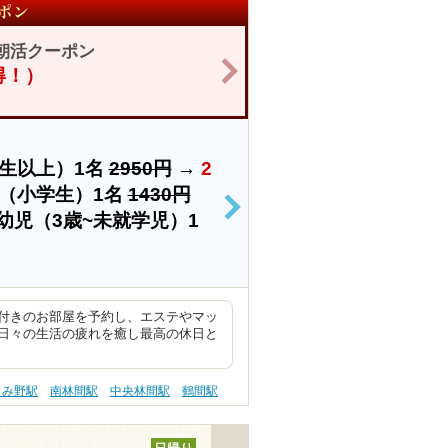
朝活クーポン
>
お得！）
生以上）1名
2950円
→
2
（小学生）1名
1430円
>
幼児（3歳~未就学児）1
付きのお部屋を予約し、エステやマッ
日々の生活の疲れを癒し最高の休日と
きみ野駅
南林間駅
中央林間駅
鶴間駅