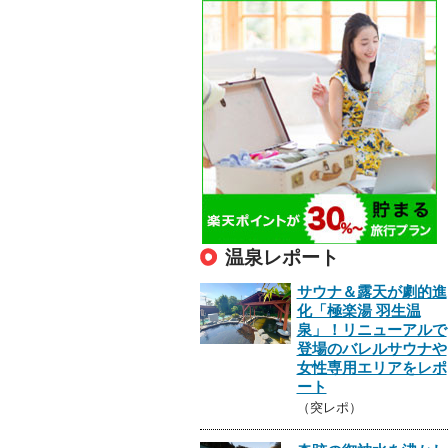
温泉レポート
サウナ＆露天が劇的進
化「極楽湯 羽生温
泉」！リニューアルで
登場のバレルサウナや
女性専用エリアをレポ
ート
（突レポ）