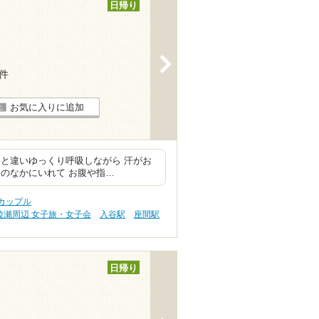
日帰り
>
4件
お気に入りに追加
と違いゆっくり呼吸しながら 汗がお
のなかにいれて お腹や指…
カップル
綾瀬周辺 女子旅・女子会
入谷駅
座間駅
日帰り