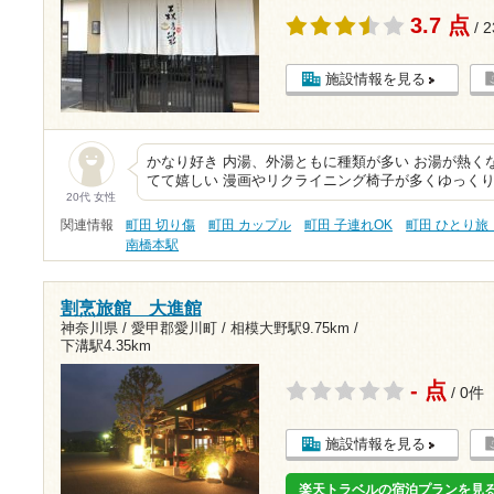
3.7 点
/ 
施設情報を見る
かなり好き 内湯、外湯ともに種類が多い お湯が熱く
てて嬉しい 漫画やリクライニング椅子が多くゆっくり
20代 女性
関連情報
町田 切り傷
町田 カップル
町田 子連れOK
町田 ひとり旅
南橋本駅
割烹旅館 大進館
神奈川県 / 愛甲郡愛川町 /
相模大野駅9.75km
/
下溝駅4.35km
- 点
/ 0件
施設情報を見る
楽天トラベルの宿泊プランを見