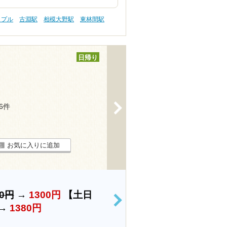
ップル
古淵駅
相模大野駅
東林間駅
日帰り
>
46件
お気に入りに追加
00円
→
1300円
【土日
>
→
1380円