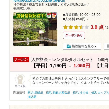
ゆめみ処おふろの王様 瀬谷店
神奈川県 / 横浜市瀬谷区目黒町 /
相模大野駅5.33km
/
鶴間駅1.86km
■営業時間 10:00～25:00
■入浴料 850円～
3.9 点
/ 
クーポンあり
施設情報を見る
入館料金＋レンタルタオルセット 140円
クーポン
【平日】
1,190円
→
1,050円
【土日
初めての瀬谷店来訪！ きっかけはスタンプラリーで
なキャンペーンがキッカケです。 クルマを持ってい
30代 女性
関連情報
横浜 炭酸泉
横浜 炭酸水素塩泉
横浜 冷え性
横浜 カップ
瀬谷駅