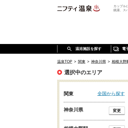
カップル
銭湯、ス
温浴施設を探す
電
温泉TOP
>
関東
>
神奈川県
>
相模大野
選択中のエリア
全国から探す
関東
神奈川県
変更