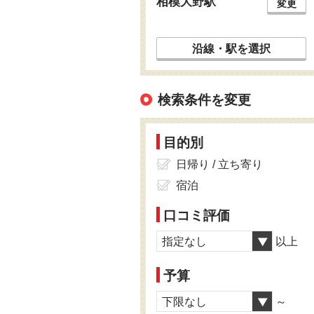
相模大野駅
変更
沿線・駅を選択
検索条件を変更
目的別
日帰り / 立ち寄り
宿泊
口コミ評価
指定なし
以上
予算
下限なし
～