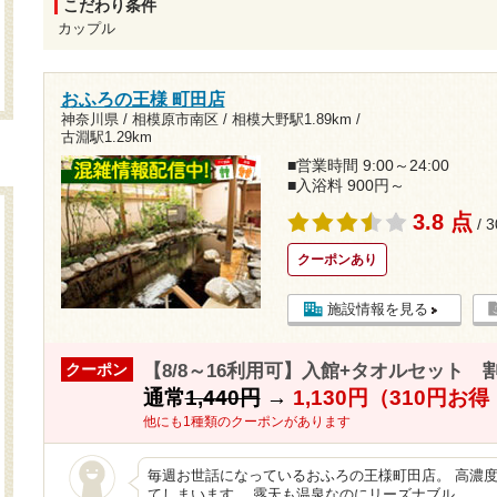
こだわり条件
カップル
おふろの王様 町田店
神奈川県 / 相模原市南区 /
相模大野駅1.89km
/
古淵駅1.29km
■営業時間 9:00～24:00
■入浴料 900円～
3.8 点
/ 
クーポンあり
施設情報を見る
【8/8～16利用可】入館+タオルセット 
クーポン
通常
1,440円
→
1,130円（310円お
他にも1種類のクーポンがあります
毎週お世話になっているおふろの王様町田店。 高濃
てしまいます。 露天も温泉なのにリーズナブル。