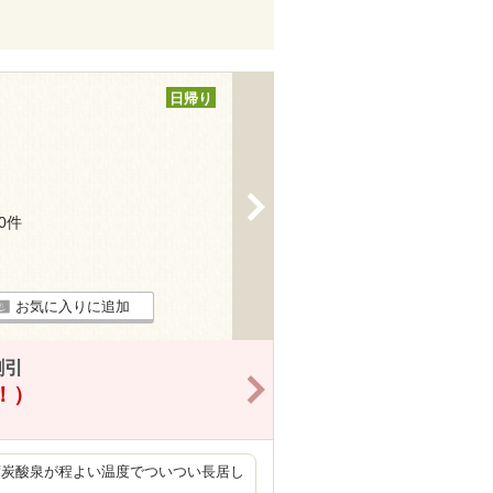
日帰り
>
30件
お気に入りに追加
割引
>
得！）
度炭酸泉が程よい温度でついつい長居し