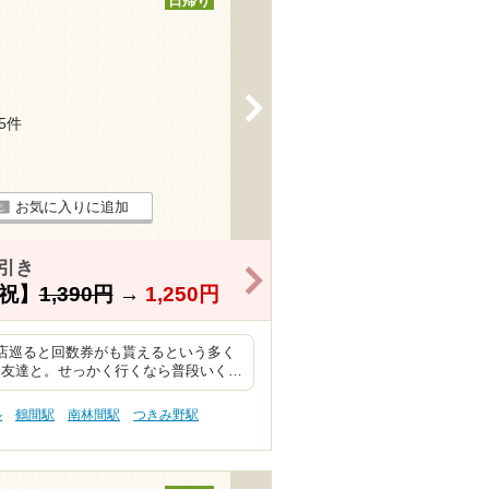
日帰り
>
25件
お気に入りに追加
引き
>
祝】
1,390円
→
1,250円
4店巡ると回数券がも貰えるという多く
る友達と。せっかく行くなら普段いく…
ル
鶴間駅
南林間駅
つきみ野駅