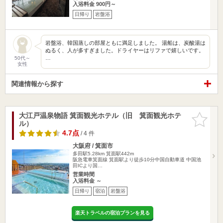
入浴料金 900円～
日帰り
岩盤浴
岩盤浴、韓国蒸しの部屋ともに満足しました。 湯船は、炭酸湯は
ぬるく、人が多すぎました。ドライヤーはリファで嬉しいです。
…
50代～
女性
関連情報から探す
大江戸温泉物語 箕面観光ホテル（旧 箕面観光ホテ
お気に入
ル）
りに追加
4.7点
/ 4 件
大阪府 / 箕面市
多田駅5.28km
箕面駅442m
阪急電車箕面線 箕面駅より徒歩10分中国自動車道 中国池
田ICより国…
営業時間
入浴料金 ～
日帰り
宿泊
岩盤浴
楽天トラベルの宿泊プランを見る