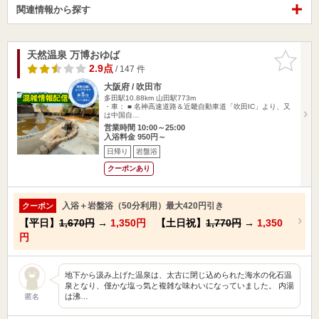
関連情報から探す
天然温泉 万博おゆば
お気に入
りに追加
2.9点
/ 147 件
大阪府 / 吹田市
多田駅10.88km
山田駅773m
・車： ■ 名神高速道路＆近畿自動車道「吹田IC」より、又
は中国自…
営業時間 10:00～25:00
入浴料金 950円～
日帰り
岩盤浴
クーポンあり
入浴＋岩盤浴（50分利用）最大420円引き
クーポン
【平日】
1,670円
→
1,350円
【土日祝】
1,770円
→
1,350
円
地下から汲み上げた温泉は、太古に閉じ込められた海水の化石温
泉となり、僅かな塩っ気と複雑な味わいになっていました。 内湯
は沸…
匿名