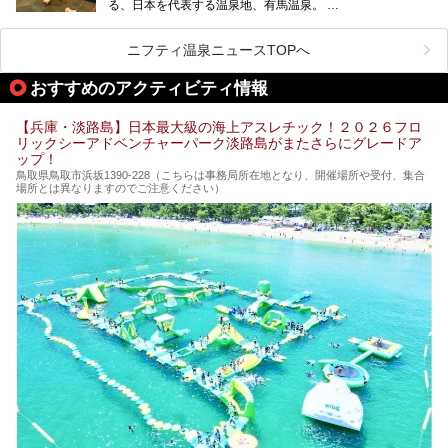
る、日本を代表する温泉地、有馬温泉。
そのなかでも最大の規模を誇る「有馬温泉 太閤の湯」は、
有名な「金泉」と「銀泉」に加え、人工のの炭酸泉まで楽し
める、ある意味「最強」ともいえる施設です。
ニフティ温泉ニュースTOPへ
今回は自慢のお湯をメインにその魅力の数々を紹介します！
おすすめのアクティビティ情報
【兵庫・淡路島】日本最大級の海上アスレチック！２０２６フロ
リックシーアドベンチャーパーク淡路島がまたさらにグレードア
ップ！
鳥取県鳥取市浜坂1390‐228（こちらは事務局所在地となり、開催場所や受付、集合
場所とは異なりますのでご注意ください）