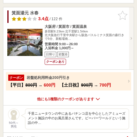
箕面湯元 水春
お気に入
りに追加
3.4点
/ 122 件
大阪府 / 箕面市 / 箕面温泉
多田駅8.23km
北千里駅1.54km
北大阪急行千里中央駅から阪急バスルミナス箕面の森行き
で5分、新船場南…
営業時間 9:00～26:00
入浴料金 1,000円～
日帰り
岩盤浴
クーポンあり
岩盤処利用料金200円引き
クーポン
【平日】
800円
→
600円
【土日祝】
900円
→
700円
他にも1種類のクーポンがあります
千里ニュータウンの中にあるパチンコ店を中心としたアミューズ
メント施設の中のお風呂屋さんです。ビーバーワールドという施
設の中…
50代～
男性