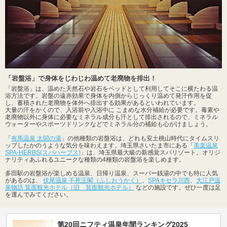
「岩盤浴」で身体をじわじわ温めて老廃物を排出！
「岩盤浴」は、温めた天然石や岩石をベッドとして利用してそこに横たわる温
浴方法です。岩盤の遠赤効果で身体を内側からじっくり温めて発汗作用を促
し、蓄積された老廃物を体外へ排出する効果があるといわれています。
大量の汗をかくので、入浴前や入浴中に こまめな水分補給が必要です。毒素や
老廃物以外に身体に必要なミネラル成分も汗として排出されるので、ミネラル
ウォーターやスポーツドリンクなどでミネラル分の補給も心がけましょう。
「
有馬温泉 太閤の湯
」の他種類の岩盤浴は、どれも安土桃山時代にタイムスリ
ップしたかのうような気分を味わえます。埼玉県さいたま市にある「
美楽温泉
SPA-HERBS(スパハーブス)
」は、埼玉県最大級の新感覚スパリゾート。オリジ
ナリティあふれるユニークな種類の4種類の岩盤浴を楽しめます。
多田駅の岩盤浴が楽しめる温泉、日帰り温泉、スーパー銭湯の中でも特に人気
があるのは、
伏尾温泉 不死王閣（ふしおうかく）
、
SPAキセラ川西
、
大江戸温
泉物語 箕面観光ホテル（旧 箕面観光ホテル）
などの施設です。ぜひ一度は足
を運んでみてください。
第20回ニフティ温泉年間ランキング2025