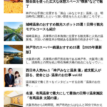
階全面を使った広大な休憩スペース"喫泉"などで魅
了
神戸の山手側に位置する「湊山（みなとやま）温泉」は、明
治時代に開業したという深い歴史をたたえた湯どころです。
そんな長寿の温泉が今、話題となっています。理由は湯船い
っぱいに浮かぶアヒルちゃん。さらに、ゆったりくつろげて
城崎温泉のおすすめ観光スポット25選！日帰り観光
コワーキングも可能な休憩スペースも人気に。斬新な企画や
モデルコースも紹介
設備で人々をアッと驚かせる湊山温泉の魅力をリポートしま
す。
城崎温泉は、兵庫県の日本海側に位置する観光客に人気の温
泉地。川沿いの柳並木が情緒ある温泉街の街歩きや7つある
外湯巡り、ロープウェイからの絶景、冬のカニ料理などで知
られています。鉄道の駅から温泉街が近く、歩いて回るのに
神戸市のスーパー銭湯おすすめ15選 【2025年最新
ちょうどよい規模で、日帰りでの訪問にもおすすめです。
版】
この記事では、城崎温泉と周辺の見どころから厳選した25
大阪府の西、兵庫県の県庁所在地である神戸市。大阪湾に面
の観光スポットをピックアップ。温泉やご当地グルメなどを
し、淡路島との間を結ぶ明石海峡大橋の始点にもなっていま
盛り込んだ日帰り観光モデルコースも紹介しているので、ぜ
す。古くから港町として栄え、異国情緒の残る異人館街や中
ひ参考にしてくださいね！
華街をはじめ、きらびやかに発展したハーバーランドなど、
西日本人気No.1「神戸みなと温泉 蓮」総支配人が
人気観光スポットもめじろ押しです。
語る、使命とは- 温泉のお仕事 vol.02
そして、温泉好きの視点から見ると、神戸市といえば何とい
っても「有馬温泉」。日本三古湯の一角をなす、歴史ある名
温浴施設で働く方々をインタビューする企画「温泉のお仕
湯です。そのお湯をリーズナブルに体験できる健康ランドや
事」。
スーパー銭湯があったら……。今回はそんな希望に沿う施設
第2弾はニフティ温泉年間ランキング2018で全国総合ランキ
も含め、おすすめのスパ銭をピックアップしてご紹介してい
ング西日本1位、2年連続「ベストオブ宿泊賞」に輝いた
きます！
名湯、有馬温泉で最大にして最強の日帰り温泉施設
「神戸みなと温泉 蓮」の魅力に迫りました！
「有馬温泉 太閤の湯」
大阪市内から1時間弱、神戸市内からはなんと30分で向かえ