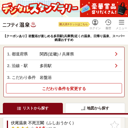
購入済チケットはこちら
ログイン
履歴
メニュー
【クーポンあり】岩盤浴が楽しめる多田駅(兵庫県)近くの温泉、日帰り温泉、スーパー
銭湯おすすめ
1. 都道府県
関西(近畿) / 兵庫県
2. 沿線・駅
多田駅
3. こだわり条件
岩盤浴
こだわり条件を変更する
リストから探す
地図から探す
伏尾温泉 不死王閣（ふしおうかく）
お気に入
りに追加