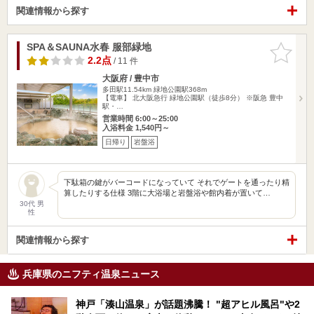
関連情報から探す
SPA＆SAUNA水春 服部緑地
お気に入
りに追加
2.2点
/ 11 件
大阪府 / 豊中市
多田駅11.54km
緑地公園駅368m
【電車】 北大阪急行 緑地公園駅（徒歩8分） ※阪急 豊中
駅・…
営業時間 6:00～25:00
入浴料金 1,540円～
日帰り
岩盤浴
下駄箱の鍵がバーコードになっていて それでゲートを通ったり精
算したりする仕様 3階に大浴場と岩盤浴や館内着が置いて…
30代 男
性
関連情報から探す
兵庫県のニフティ温泉ニュース
神戸「湊山温泉」が話題沸騰！ "超アヒル風呂"や2