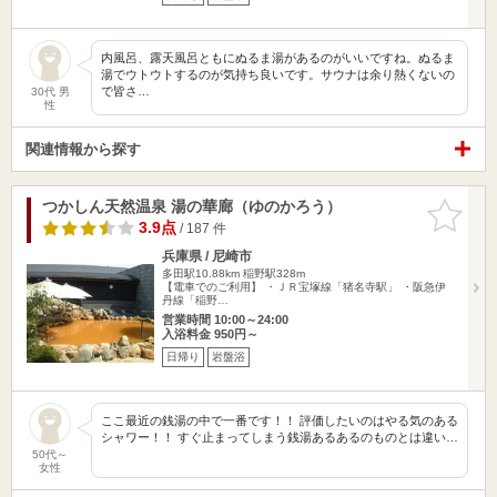
内風呂、露天風呂ともにぬるま湯があるのがいいですね。ぬるま
湯でウトウトするのが気持ち良いです。サウナは余り熱くないの
で皆さ…
30代 男
性
関連情報から探す
つかしん天然温泉 湯の華廊（ゆのかろう）
お気に入
りに追加
3.9点
/ 187 件
兵庫県 / 尼崎市
多田駅10.88km
稲野駅328m
【電車でのご利用】 ・ＪＲ宝塚線「猪名寺駅」 ・阪急伊
丹線「稲野…
営業時間 10:00～24:00
入浴料金 950円～
日帰り
岩盤浴
ここ最近の銭湯の中で一番です！！ 評価したいのはやる気のある
シャワー！！ すぐ止まってしまう銭湯あるあるのものとは違い…
50代～
女性