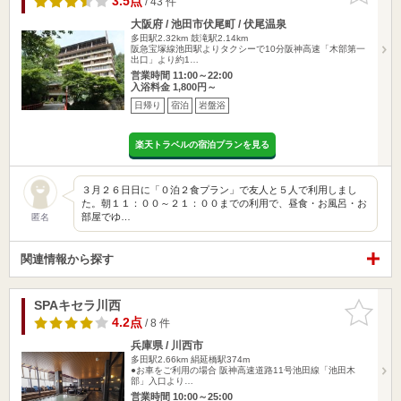
3.5点
/ 43 件
大阪府 / 池田市伏尾町 / 伏尾温泉
多田駅2.32km
鼓滝駅2.14km
阪急宝塚線池田駅よりタクシーで10分阪神高速「木部第一
出口」より約1…
営業時間 11:00～22:00
入浴料金 1,800円～
日帰り
宿泊
岩盤浴
楽天トラベルの宿泊プランを見る
３月２６日日に「０泊２食プラン」で友人と５人で利用しまし
た。朝１１：００～２１：００までの利用で、昼食・お風呂・お
部屋でゆ…
匿名
関連情報から探す
SPAキセラ川西
お気に入
りに追加
4.2点
/ 8 件
兵庫県 / 川西市
多田駅2.66km
絹延橋駅374m
●お車をご利用の場合 阪神高速道路11号池田線「池田木
部」入口より…
営業時間 10:00～25:00