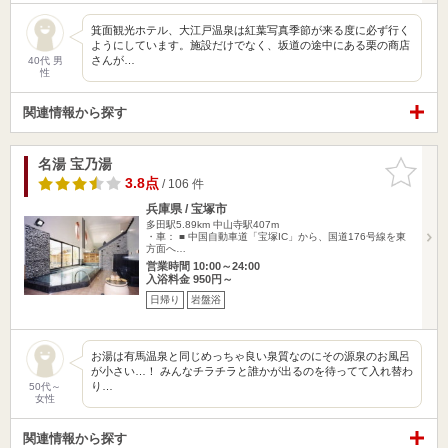
箕面観光ホテル、大江戸温泉は紅葉写真季節が来る度に必ず行く
ようにしています。施設だけでなく、坂道の途中にある栗の商店
さんが…
40代 男
性
関連情報から探す
名湯 宝乃湯
お気に入
りに追加
3.8点
/ 106 件
兵庫県 / 宝塚市
多田駅5.89km
中山寺駅407m
・車： ■ 中国自動車道「宝塚IC」から、国道176号線を東
方面へ…
営業時間 10:00～24:00
入浴料金 950円～
日帰り
岩盤浴
お湯は有馬温泉と同じめっちゃ良い泉質なのにその源泉のお風呂
が小さい…！ みんなチラチラと誰かが出るのを待ってて入れ替わ
り…
50代～
女性
関連情報から探す