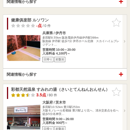
関連情報から探す
健康俱楽部 ルソワン
お気に入
りに追加
-点
/ 0 件
兵庫県 / 伊丹市
多田駅8.55km
阪急電鉄伊丹線伊丹駅398m
阪急線 伊丹駅 徒歩7分 伊丹ホール北側 スカイハイムプレ
ジデント…
営業時間 10:00～20:00
入浴料金 4,100円～
日帰り
岩盤浴
関連情報から探す
彩都天然温泉 すみれの湯（さいとてんねんおんせん）
お気に入
りに追加
3.5点
/ 80 件
大阪府 / 茨木市
多田駅10.52km
豊川駅253m
大阪モノレール彩都線 豊川駅より北へ、清水交差点を右へ
徒歩5分名神茨…
営業時間 9:00～26:00
入浴料金 900円～
日帰り
岩盤浴