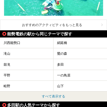
おすすめのアクティビティをもっと見る
能勢電鉄の駅から同じテーマで探す
川西能勢口
絹延橋
滝山
鶯の森
鼓滝
多田
平野
一の鳥居
畦野
山下
すべて表示する
多田駅の人気テーマから探す