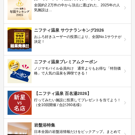
全国約2.2万件の中から頂点に選ばれた、2025年の人
気施設は…
ニフティ温泉 サウナランキング2026
おふろ好きユーザーの投票により、全国No.1サウナが
決定！
ニフティ温泉プレミアムクーポン
ノジマモバイル会員向け 通常よりもお得な「特別価
格」で人気の温泉を満喫できる！
【ニフティ温泉 百名湯2026】
行ってみたい施設に投票してプレゼントを当てよう！
（全10回開催 / 合計260名様）
岩盤浴特集
日本全国の岩盤浴情報だけをピックアップ。まとめて