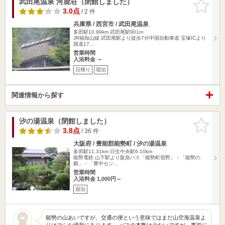
武田尾温泉 河鹿荘（閉館しました）
お気に入
りに追加
3.0点
/ 2 件
兵庫県 / 西宮市 / 武田尾温泉
多田駅10.99km
武田尾駅901m
JR福知山線 武田尾駅より徒歩7分中国自動車道 宝塚ICより
国道17…
営業時間
入浴料金 ～
日帰り
宿泊
関連情報から探す
汐の湯温泉（閉館しました）
お気に入
りに追加
3.8点
/ 36 件
大阪府 / 豊能郡能勢町 / 汐の湯温泉
多田駅11.31km
日生中央駅6.10km
能勢電鉄 山下駅より阪急バス「能勢町宿野」・「能勢の
郷」・「豊中セン…
営業時間
入浴料金 1,000円～
宿泊
能勢の山あいですが、交通の便という意味ではまだ山空海温泉よ
りはマシな場所にあります。 バスの本数は少ないですが、事前に