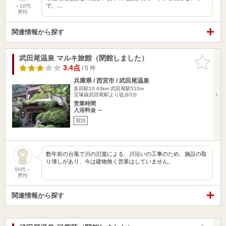
で、…
～10代
男性
関連情報から探す
武田尾温泉 マルキ旅館（閉館しました）
お気に入
りに追加
3.4点
/ 5 件
兵庫県 / 西宮市 / 武田尾温泉
多田駅10.63km
武田尾駅510m
宝塚線武田尾駅より徒歩5分
営業時間
入浴料金 ～
宿泊
数年前の台風で川の氾濫による、川沿いの工事のため、施設の取
り壊しがあり、今は建物無く営業はしていません。
50代～
男性
関連情報から探す