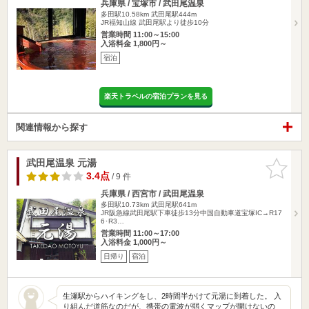
兵庫県 / 宝塚市 / 武田尾温泉
多田駅10.58km
武田尾駅444m
JR福知山線 武田尾駅より徒歩10分
営業時間 11:00～15:00
入浴料金 1,800円～
宿泊
楽天トラベルの宿泊プランを見る
関連情報から探す
武田尾温泉 元湯
お気に入
りに追加
3.4点
/ 9 件
兵庫県 / 西宮市 / 武田尾温泉
多田駅10.73km
武田尾駅641m
JR阪急線武田尾駅下車徒歩13分中国自動車道宝塚IC→R17
6･R3…
営業時間 11:00～17:00
入浴料金 1,000円～
日帰り
宿泊
生瀬駅からハイキングをし、2時間半かけて元湯に到着した。 入
り組んだ道筋なのだが、携帯の電波が弱くマップが開けないの