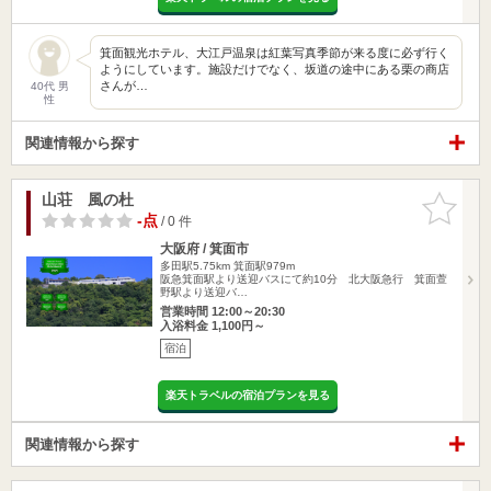
箕面観光ホテル、大江戸温泉は紅葉写真季節が来る度に必ず行く
ようにしています。施設だけでなく、坂道の途中にある栗の商店
さんが…
40代 男
性
関連情報から探す
山荘 風の杜
お気に入
りに追加
-点
/ 0 件
大阪府 / 箕面市
多田駅5.75km
箕面駅979m
阪急箕面駅より送迎バスにて約10分 北大阪急行 箕面萱
野駅より送迎バ…
営業時間 12:00～20:30
入浴料金 1,100円～
宿泊
楽天トラベルの宿泊プランを見る
関連情報から探す