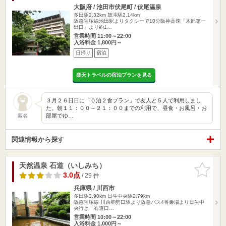
大阪府 / 池田市伏尾町 / 伏尾温泉
多田駅2.32km
鼓滝駅2.14km
阪急宝塚線池田駅よりタクシーで10分阪神高速「木部第一
出口」より約1…
営業時間 11:00～22:00
入浴料金 1,800円～
日帰り
宿泊
楽天トラベルの宿泊プランを見る
３月２６日日に「０泊２食プラン」で友人と５人で利用しまし
た。朝１１：００～２１：００までの利用で、昼食・お風呂・お
部屋でゆ…
匿名
関連情報から探す
天然温泉 石道（いしみち）
お気に入
りに追加
3.0点
/ 29 件
兵庫県 / 川西市
多田駅3.90km
日生中央駅2.79km
阪急宝塚線 川西能勢口駅より阪急バス4番乗場より日生中
央行き「石道口…
営業時間 10:00～22:00
入浴料金 1,000円～