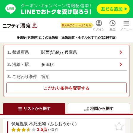
購入済チケットはこちら
ログイン
履歴
メニュー
多田駅(兵庫県)近くの温泉宿・温泉旅館・ホテルおすすめ(2026年版)
1. 都道府県
関西(近畿) / 兵庫県
2. 沿線・駅
多田駅
3. こだわり条件
宿泊
こだわり条件を変更する
リストから探す
地図から探す
伏尾温泉 不死王閣（ふしおうかく）
お気に入
りに追加
3.5点
/ 43 件