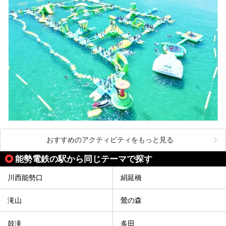
おすすめのアクティビティをもっと見る
能勢電鉄の駅から同じテーマで探す
川西能勢口
絹延橋
滝山
鶯の森
鼓滝
多田