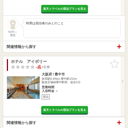
楽天トラベルの宿泊プランを見る
利用は宿泊者のみとのこと
50代～
男性
関連情報から探す
ホテル アイボリー
お気に入
りに追加
-点
/ 0 件
大阪府 / 豊中市
多田駅8.95km
豊中駅152m
阪急宝塚線豊中駅前、徒歩2分
営業時間
入浴料金 ～
宿泊
楽天トラベルの宿泊プランを見る
関連情報から探す