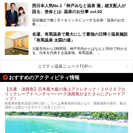
ひ参考にしてくださいね！
華街をはじめ、きらびやかに発展したハーバーランドなど、
西日本人気No.1「神戸みなと温泉 蓮」総支配人が
人気観光スポットもめじろ押しです。
語る、使命とは- 温泉のお仕事 vol.02
そして、温泉好きの視点から見ると、神戸市といえば何とい
っても「有馬温泉」。日本三古湯の一角をなす、歴史ある名
温浴施設で働く方々をインタビューする企画「温泉のお仕
湯です。そのお湯をリーズナブルに体験できる健康ランドや
事」。
スーパー銭湯があったら……。今回はそんな希望に沿う施設
第2弾はニフティ温泉年間ランキング2018で全国総合ランキ
も含め、おすすめのスパ銭をピックアップしてご紹介してい
ング西日本1位、2年連続「ベストオブ宿泊賞」に輝いた
きます！
名湯、有馬温泉で最大にして最強の日帰り温泉施設
「神戸みなと温泉 蓮」の魅力に迫りました！
「有馬温泉 太閤の湯」
大阪市内から1時間弱、神戸市内からはなんと30分で向かえ
る、日本を代表する温泉地、有馬温泉。
そのなかでも最大の規模を誇る「有馬温泉 太閤の湯」は、
有名な「金泉」と「銀泉」に加え、人工のの炭酸泉まで楽し
める、ある意味「最強」ともいえる施設です。
ニフティ温泉ニュースTOPへ
今回は自慢のお湯をメインにその魅力の数々を紹介します！
おすすめのアクティビティ情報
【兵庫・淡路島】日本最大級の海上アスレチック！２０２６フロ
リックシーアドベンチャーパーク淡路島がまたさらにグレードア
ップ！
鳥取県鳥取市浜坂1390‐228（こちらは事務局所在地となり、開催場所や受付、集合
場所とは異なりますのでご注意ください）