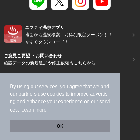
ニフティ温泉アプリ
地図から温泉検索！お得な限定クーポンも！
今すぐダウンロード！
ご意見ご要望 ・お問い合わせ
施設データの新規追加や修正依頼もこちらから
スマートフォン
/
PC
加盟店募集（資料請求）
広告出稿のご案内
By using our services, you agree that we and
our
partners
use cookies to improve advertisi
利用規約
ライフスタイルMEMBERS+規約
ng and enhance your experience on our servi
特定商取引法に基づく表記
ヘルプ
採用情報
ces.
Learn more
運営会社
個人情報保護ポリシー
©NIFTY Lifestyle Co., Ltd.
OK