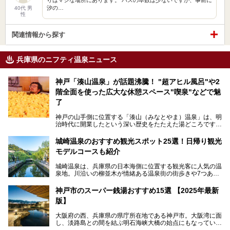
汐の…
40代 男
性
関連情報から探す
兵庫県のニフティ温泉ニュース
神戸「湊山温泉」が話題沸騰！ "超アヒル風呂"や2
階全面を使った広大な休憩スペース"喫泉"などで魅
了
神戸の山手側に位置する「湊山（みなとやま）温泉」は、明
治時代に開業したという深い歴史をたたえた湯どころです。
そんな長寿の温泉が今、話題となっています。理由は湯船い
っぱいに浮かぶアヒルちゃん。さらに、ゆったりくつろげて
城崎温泉のおすすめ観光スポット25選！日帰り観光
コワーキングも可能な休憩スペースも人気に。斬新な企画や
モデルコースも紹介
設備で人々をアッと驚かせる湊山温泉の魅力をリポートしま
す。
城崎温泉は、兵庫県の日本海側に位置する観光客に人気の温
泉地。川沿いの柳並木が情緒ある温泉街の街歩きや7つある
外湯巡り、ロープウェイからの絶景、冬のカニ料理などで知
られています。鉄道の駅から温泉街が近く、歩いて回るのに
神戸市のスーパー銭湯おすすめ15選 【2025年最新
ちょうどよい規模で、日帰りでの訪問にもおすすめです。
版】
この記事では、城崎温泉と周辺の見どころから厳選した25
大阪府の西、兵庫県の県庁所在地である神戸市。大阪湾に面
の観光スポットをピックアップ。温泉やご当地グルメなどを
し、淡路島との間を結ぶ明石海峡大橋の始点にもなっていま
盛り込んだ日帰り観光モデルコースも紹介しているので、ぜ
す。古くから港町として栄え、異国情緒の残る異人館街や中