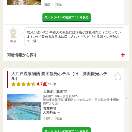
日帰り
宿泊
楽天トラベルの宿泊プランを見る
成分が濃いのか半露天の風呂には湯船が鍾乳洞のようになってい
ます｡外で飲める温泉水は口に含むとピリピリするほどの炭酸水
で、湯…
匿名
関連情報から探す
大江戸温泉物語 箕面観光ホテル（旧 箕面観光ホテ
お気に入
ル）
りに追加
4.7点
/ 4 件
大阪府 / 箕面市
多田駅5.28km
箕面駅442m
阪急電車箕面線 箕面駅より徒歩10分中国自動車道 中国池
田ICより国…
営業時間
入浴料金 ～
日帰り
宿泊
楽天トラベルの宿泊プランを見る