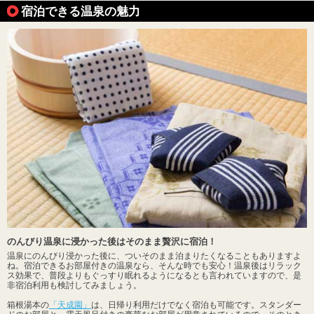
宿泊できる温泉の魅力
のんびり温泉に浸かった後はそのまま贅沢に宿泊！
温泉にのんびり浸かった後に、ついそのまま泊まりたくなることもありますよ
ね。宿泊できるお部屋付きの温泉なら、そんな時でも安心！温泉後はリラック
ス効果で、普段よりもぐっすり眠れるようになるとも言われていますので、是
非宿泊利用も検討してみましょう。
箱根湯本の
「天成園」
は、日帰り利用だけでなく宿泊も可能です。スタンダー