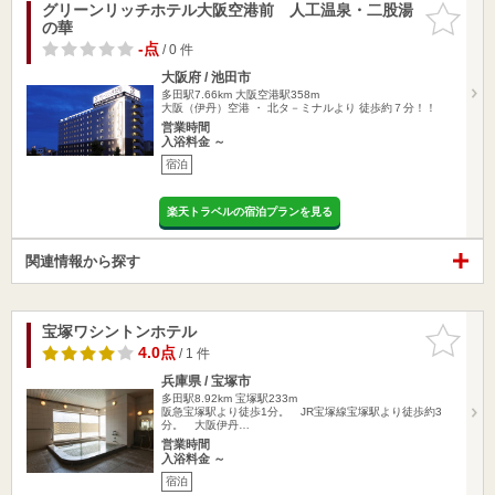
グリーンリッチホテル大阪空港前 人工温泉・二股湯
お気に入
の華
りに追加
-点
/ 0 件
大阪府 / 池田市
多田駅7.66km
大阪空港駅358m
大阪（伊丹）空港 ・ 北タ－ミナルより 徒歩約７分！！
営業時間
入浴料金 ～
宿泊
楽天トラベルの宿泊プランを見る
関連情報から探す
宝塚ワシントンホテル
お気に入
りに追加
4.0点
/ 1 件
兵庫県 / 宝塚市
多田駅8.92km
宝塚駅233m
阪急宝塚駅より徒歩1分。 JR宝塚線宝塚駅より徒歩約3
分。 大阪伊丹…
営業時間
入浴料金 ～
宿泊