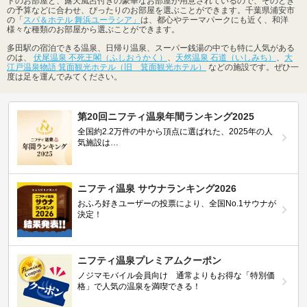
ドのお部屋と、露天風呂付きの豪華なお部屋が用意されているので、そのとき
の予算などに合わせ、ぴったりのお部屋を選ぶことができます。千葉県浦安市
の「
スパ＆ホテル 舞浜ユーラシア」
は、都心やテーマパークにも近く、和洋
様々な種類のお部屋から選ぶことができます。
多田駅の宿泊できる温泉、日帰り温泉、スーパー銭湯の中でも特に人気がある
のは、
伏尾温泉 不死王閣（ふしおうかく）
、
天然温泉 石道（いしみち）
、
大
江戸温泉物語 箕面観光ホテル（旧 箕面観光ホテル）
などの施設です。ぜひ一
度は足を運んでみてください。
第20回ニフティ温泉年間ランキング2025
全国約2.2万件の中から頂点に選ばれた、2025年の人
気施設は…
ニフティ温泉 サウナランキング2026
おふろ好きユーザーの投票により、全国No.1サウナが
決定！
ニフティ温泉プレミアムクーポン
ノジマモバイル会員向け 通常よりもお得な「特別価
格」で人気の温泉を満喫できる！