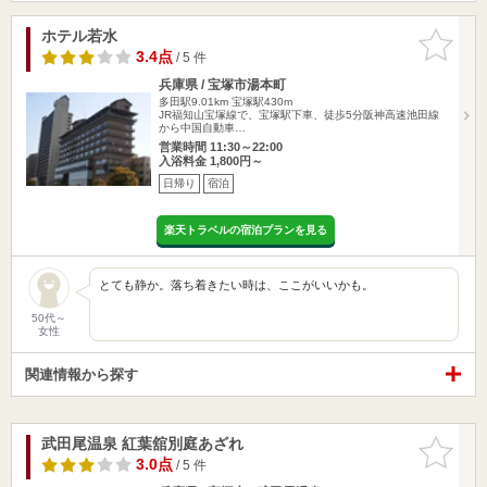
ホテル若水
お気に入
りに追加
3.4点
/ 5 件
兵庫県 / 宝塚市湯本町
多田駅9.01km
宝塚駅430m
JR福知山宝塚線で、宝塚駅下車、徒歩5分阪神高速池田線
から中国自動車…
営業時間 11:30～22:00
入浴料金 1,800円～
日帰り
宿泊
楽天トラベルの宿泊プランを見る
とても静か。落ち着きたい時は、ここがいいかも。
50代～
女性
関連情報から探す
武田尾温泉 紅葉舘別庭あざれ
お気に入
りに追加
3.0点
/ 5 件