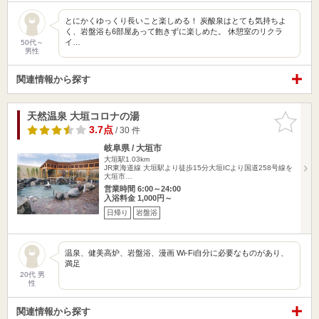
とにかくゆっくり長いこと楽しめる！ 炭酸泉はとても気持ちよ
く、岩盤浴も6部屋あって飽きずに楽しめた。 休憩室のリクラ
イ…
50代～
男性
関連情報から探す
天然温泉 大垣コロナの湯
お気に入
りに追加
3.7点
/ 30 件
岐阜県 / 大垣市
大垣駅1.03km
JR東海道線 大垣駅より徒歩15分大垣ICより国道258号線を
大垣市…
営業時間 6:00～24:00
入浴料金 1,000円～
日帰り
岩盤浴
温泉、健美高炉、岩盤浴、漫画 Wi-Fi自分に必要なものがあり、
満足
20代 男
性
関連情報から探す