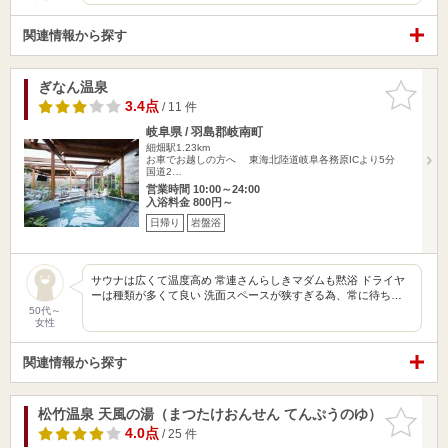
関連情報から探す
ぎなん温泉
お気に入
りに追加
3.4点
/ 11 件
岐阜県 / 羽島郡岐南町
細畑駅1.23km
お車でお越しの方へ 東海北陸道岐阜各務原ICより5分
国道2…
営業時間 10:00～24:00
入浴料金 800円～
日帰り
岩盤浴
サウナは広くて温度高め 常連さんらしきマダムも黙浴 ドライヤ
ーは種類が多くて良い 洗面スペースが狭すぎる為、常に待ち…
50代～
女性
関連情報から探す
松竹温泉 天風の湯（まつたけおんせん てんぷうのゆ）
お気に入
りに追加
4.0点
/ 25 件