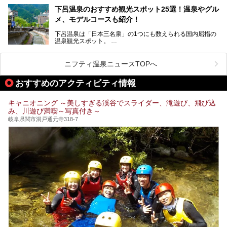
らの利用客も増え、ますます賑わいを見せています。そこで
下呂温泉のおすすめ観光スポット25選！温泉やグル
今回は、平湯温泉の観光スポットとおすすめの温泉施設を紹
メ、モデルコースも紹介！
介します。気になる温泉をぜひチェックしてみてください。
下呂温泉は「日本三名泉」の1つにも数えられる国内屈指の
温泉観光スポット。
訪れる際には美肌で知られるお湯とあわせて、当地ならでは
のグルメを楽しんだり、周辺にある名所にも足を伸ばしたり
したいもの。
ニフティ温泉ニュースTOPへ
本記事では、下呂温泉エリアにあるおすすめの観光スポット
おすすめのアクティビティ情報
をご紹介するとともに散策する際のモデルコースもご提案。
下呂温泉観光をたっぷりとガイドします！
キャニオニング ～美しすぎる渓谷でスライダー、滝遊び、飛び込
み、川遊び満喫～写真付き～
岐阜県関市洞戸通元寺318-7