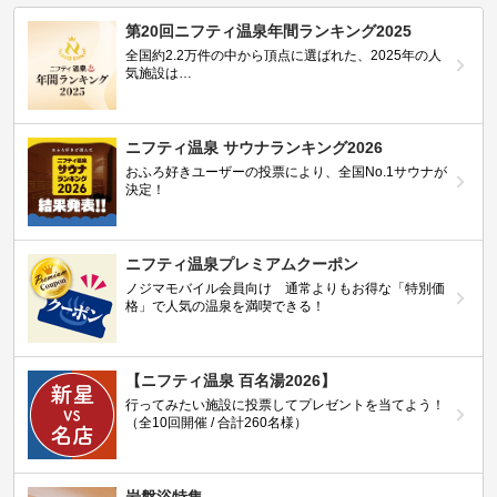
第20回ニフティ温泉年間ランキング2025
全国約2.2万件の中から頂点に選ばれた、2025年の人
気施設は…
ニフティ温泉 サウナランキング2026
おふろ好きユーザーの投票により、全国No.1サウナが
決定！
ニフティ温泉プレミアムクーポン
ノジマモバイル会員向け 通常よりもお得な「特別価
格」で人気の温泉を満喫できる！
【ニフティ温泉 百名湯2026】
行ってみたい施設に投票してプレゼントを当てよう！
（全10回開催 / 合計260名様）
岩盤浴特集