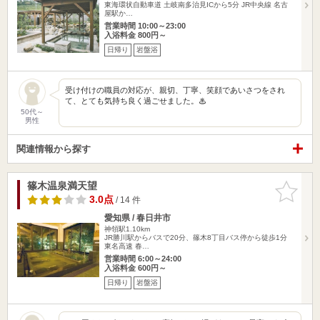
東海環状自動車道 土岐南多治見ICから5分 JR中央線 名古
屋駅か…
営業時間 10:00～23:00
入浴料金 800円～
日帰り
岩盤浴
受け付けの職員の対応が、親切、丁寧、笑顔であいさつをされ
て、とても気持ち良く過ごせました。♨
50代～
男性
関連情報から探す
篠木温泉満天望
お気に入
りに追加
3.0点
/ 14 件
愛知県 / 春日井市
神領駅1.10km
JR勝川駅からバスで20分、篠木8丁目バス停から徒歩1分
東名高速 春…
営業時間 6:00～24:00
入浴料金 600円～
日帰り
岩盤浴