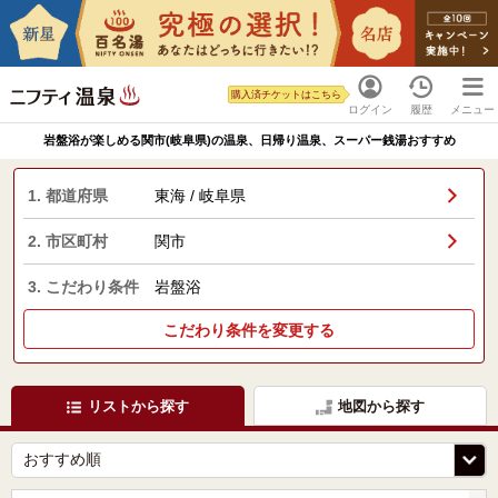
購入済チケットはこちら
ログイン
履歴
メニュー
岩盤浴が楽しめる関市(岐阜県)の温泉、日帰り温泉、スーパー銭湯おすすめ
1. 都道府県
東海 / 岐阜県
2. 市区町村
関市
3. こだわり条件
岩盤浴
こだわり条件を変更する
リストから探す
地図から探す