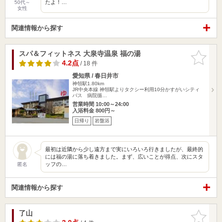
たよ！…
50代～
女性
関連情報から探す
スパ＆フィットネス 大泉寺温泉 福の湯
お気に入
りに追加
4.2点
/ 18 件
愛知県 / 春日井市
神領駅1.80km
JR中央本線 神領駅よりタクシー利用10分かすがいシティ
バス 病院循…
営業時間 10:00～24:00
入浴料金 800円～
日帰り
岩盤浴
最初は近隣から少し遠方まで実にいろいろ行きましたが、最終的
には福の湯に落ち着きました。まず、広いことが得点、次にスタ
ッフの…
匿名
関連情報から探す
了山
お気に入
りに追加