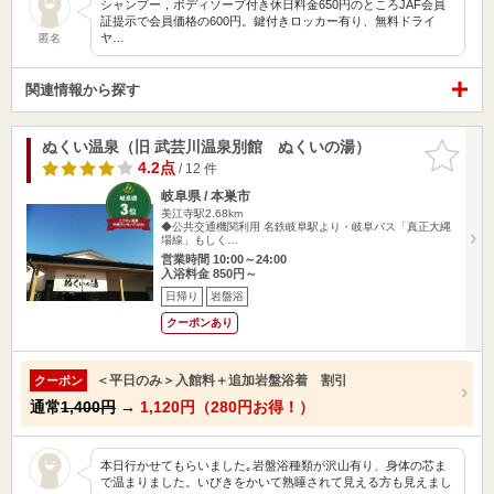
シャンプー，ボディソープ付き休日料金650円のところJAF会員
証提示で会員価格の600円。鍵付きロッカー有り、無料ドライ
ヤ…
匿名
関連情報から探す
ぬくい温泉（旧 武芸川温泉別館 ぬくいの湯）
お気に入
りに追加
4.2点
/ 12 件
岐阜県 / 本巣市
美江寺駅2.68km
◆公共交通機関利用 名鉄岐阜駅より・岐阜バス「真正大縄
場線」もしく…
営業時間 10:00～24:00
入浴料金 850円～
日帰り
岩盤浴
クーポンあり
＜平日のみ＞入館料＋追加岩盤浴着 割引
クーポン
通常
1,400円
→
1,120円（280円お得！）
本日行かせてもらいました｡岩盤浴種類が沢山有り、身体の芯ま
で温まりました。いびきをかいて熟睡されて見える方も見えまし