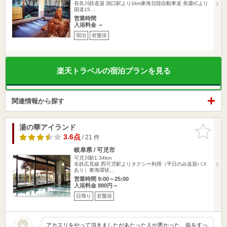
長良川鉄道湯 洞口駅より1km東海北陸自動車道 美濃ICより
国道15…
営業時間
入浴料金 ～
宿泊
岩盤浴
楽天トラベルの宿泊プランを見る
関連情報から探す
湯の華アイランド
お気に入
りに追加
3.6点
/ 21 件
岐阜県 / 可児市
可児川駅1.34km
名鉄広見線 西可児駅よりタクシー利用（平日のみ送迎バス
あり）東海環状…
営業時間 9:00～25:00
入浴料金 880円～
日帰り
岩盤浴
アカスリをやって頂きましたがあたった人が悪かった。垢をすっ