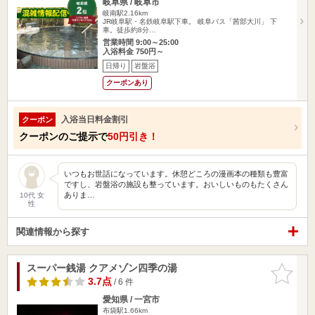
岐阜県 / 岐阜市
岐南駅2.16km
JR岐阜駅・名鉄岐阜駅下車。 岐阜バス「茜部大川」 下
車。徒歩約8分…
営業時間 9:00～25:00
入浴料金 750円～
日帰り
岩盤浴
クーポンあり
入浴当日料金割引
クーポン
クーポンのご提示で
50円引き！
いつもお世話になっています。休憩どころの漫画本の種類も豊富
ですし、岩盤浴の施設も整っています。おいしいものもたくさん
ありま…
10代 女
性
関連情報から探す
スーパー銭湯 クアメゾン四季の湯
お気に入
りに追加
3.7点
/ 6 件
愛知県 / 一宮市
布袋駅1.66km