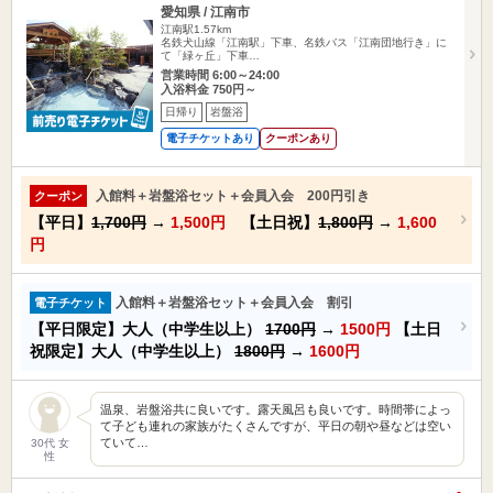
愛知県 / 江南市
江南駅1.57km
名鉄犬山線「江南駅」下車、名鉄バス「江南団地行き」に
て「緑ヶ丘」下車…
営業時間 6:00～24:00
入浴料金 750円～
日帰り
岩盤浴
電子チケットあり
クーポンあり
入館料＋岩盤浴セット＋会員入会 200円引き
クーポン
【平日】
1,700円
→
1,500円
【土日祝】
1,800円
→
1,600
円
入館料＋岩盤浴セット＋会員入会 割引
電子チケット
【平日限定】大人（中学生以上）
1700円
→
1500円
【土日
祝限定】大人（中学生以上）
1800円
→
1600円
温泉、岩盤浴共に良いです。露天風呂も良いです。時間帯によっ
て子ども連れの家族がたくさんですが、平日の朝や昼などは空い
ていて…
30代 女
性