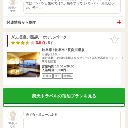
てはパンパンと集めては又、垢をすってはパンパン 最低だっ
た。何十…
50代～
女性
関連情報から探す
ぎふ長良川温泉 ホテルパーク
お気に入
りに追加
3.5点
/ 5 件
岐阜県 / 岐阜市 / 長良川温泉
田神駅2.99km
JR岐阜駅・名鉄岐阜駅よりタクシー15分名神高速各ICより
東海北陸道…
営業時間 13:00～20:00
入浴料金 1,000円～
日帰り
宿泊
岩盤浴
楽天トラベルの宿泊プランを見る
舟で食べるコースある
50代～
女性