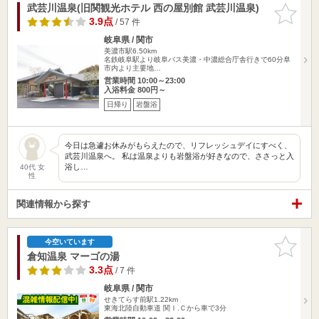
武芸川温泉(旧関観光ホテル 西の屋別館 武芸川温泉)
お気に入
りに追加
3.9点
/ 57 件
岐阜県 / 関市
美濃市駅6.50km
名鉄岐阜駅より岐阜バス美濃・中濃総合庁舎行きで60分阜
市内より主要地…
営業時間 10:00～23:00
入浴料金 800円～
日帰り
岩盤浴
今日は急遽お休みがもらえたので、リフレッシュデイにすべく、
武芸川温泉へ。 私は温泉よりも岩盤浴が好きなので、ささっと入
浴し…
40代 女
性
関連情報から探す
お気に入
今空いています
りに追加
倉知温泉 マーゴの湯
3.3点
/ 7 件
岐阜県 / 関市
せきてらす前駅1.22km
東海北陸自動車道 関Ｉ.Ｃから車で3分