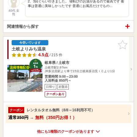
2、3回ぐらい行きました。 寝転びのお湯があるので最高です 食
事は普通に美味しかったです 普通にお風呂だけでもの…
40代 女
性
関連情報から探す
お気に入
今空いています
りに追加
土岐よりみち温泉
4.5点
/ 215 件
岐阜県 / 土岐市
土岐市駅2.97km
JR多治見駅より車で15分土岐南多治見ＩＣより1分
営業時間 9:00～23:00
入浴料金 850円～
日帰り
岩盤浴
クーポンあり
レンタルタオル無料（8/8～16利用不可）
クーポン
通常
350円
→
無料（350円お得！）
他にも1種類のクーポンがあります