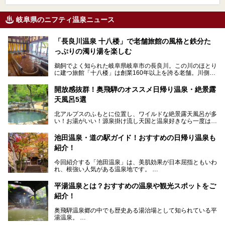
岐阜県のニフティ温泉ニュース
「長良川温泉 十八楼」で老舗旅館の風格と鉄分た
っぷりの濁り湯を楽しむ
鵜飼でよく知られた岐阜県岐阜市の長良川。この川のほとり
に建つ旅館「十八楼」は創業160年以上を誇る老舗。川側の
客室からは長良川を一望、温泉はインパクトのある赤褐色の
濁り湯で、地産地消にこだわった食事も定評があります。
開放感抜群！奥飛騨のオススメ日帰り温泉・絶景露
天風呂5選
そして大浴場は日帰り入浴もできるんですよ。泊まりでも日
帰りでも楽しめる「十八楼」を、周辺の川原町の町並みや、
北アルプスのふもとに位置し、ワイルドな絶景露天風呂が多
岐阜の手仕事に触れる旅とともに楽しんでみてはいかがでし
い！お湯がいい！源泉掛け流し天国と温泉好きなら一度は行
ょう！
きたいと思う岐阜県の奥飛騨温泉郷。
───
池田温泉・道の駅ガイド！おすすめの日帰り温泉も
「平湯温泉」「福地温泉」「新平湯温泉」「栃尾温泉」「新
提供元：岐阜県【PR】
紹介！
穂高温泉」と5つの温泉地を総称して奥飛騨温泉郷と呼びま
この記事は岐阜県のPR記事です。
すが、この中でも気軽に日帰りで楽しめる開放感抜群の露天
今回紹介する「池田温泉」は、美肌効果が日本屈指ともいわ
風呂を5ヶ所ご紹介したいと思います。いずれも素晴らしい
れ、根強い人気がある温泉地です。
温泉ですよ！
岐阜県にあり、名古屋からは日帰りで、東京や大阪からなら
温泉旅として利用することができます。
平湯温泉とは？おすすめの温泉や観光スポットをご
紹介！
池田温泉には道の駅があるなど、温泉、観光、買い物と、さ
まざまな楽しみ方が可能です。
奥飛騨温泉郷の中でも歴史ある湯治場として知られている平
そんな池田温泉の魅力を詳しく紹介していきます！
湯温泉。
岐阜県と長野県を結ぶ安房トンネルの開通以来、東京方面か