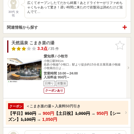
広くてオープンしたてだから綺麗！あとドライヤーがリファめち
ゃくちゃあって驚き！遅い時間に来たので岩盤浴は諦めたけど混
んでて…
30代 女
性
関連情報から探す
天然温泉 こまき楽の湯
お気に入
りに追加
3.3点
/ 35 件
愛知県 / 小牧市
小牧口駅891m
名鉄小牧線｢小牧口」駅より徒歩約15分名古屋高速小牧線
小牧南出口よ…
営業時間 10:00～24:00
入浴料金 950円～
日帰り
岩盤浴
クーポンあり
＜こまき楽の湯＞入泉料50円引き
クーポン
【平日】
950円
→
900円
【土日祝】
1,000円
→
950円
【シー
ズン】
1,100円
→
1,050円