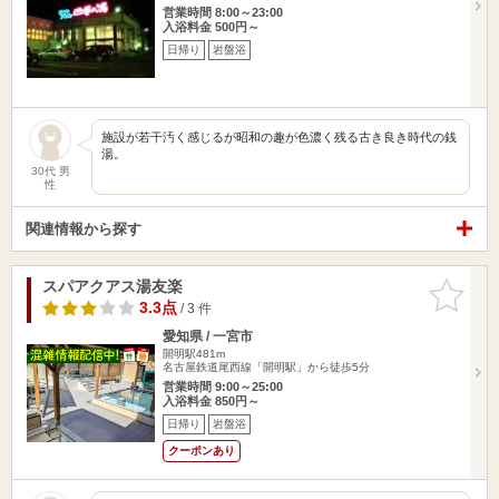
営業時間 8:00～23:00
入浴料金 500円～
日帰り
岩盤浴
施設が若干汚く感じるが昭和の趣が色濃く残る古き良き時代の銭
湯。
30代 男
性
関連情報から探す
スパアクアス湯友楽
お気に入
りに追加
3.3点
/ 3 件
愛知県 / 一宮市
開明駅481m
名古屋鉄道尾西線「開明駅」から徒歩5分
営業時間 9:00～25:00
入浴料金 850円～
日帰り
岩盤浴
クーポンあり