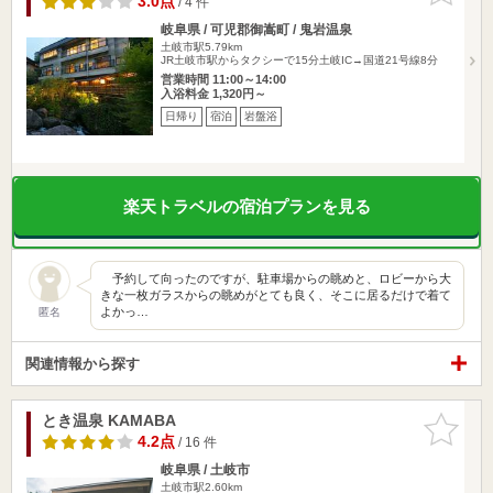
3.0点
/ 4 件
岐阜県 / 可児郡御嵩町 / 鬼岩温泉
土岐市駅5.79km
JR土岐市駅からタクシーで15分土岐IC→国道21号線8分
営業時間 11:00～14:00
入浴料金 1,320円～
日帰り
宿泊
岩盤浴
楽天トラベルの宿泊プランを見る
予約して向ったのですが、駐車場からの眺めと、ロビーから大
きな一枚ガラスからの眺めがとても良く、そこに居るだけで着て
よかっ…
匿名
関連情報から探す
とき温泉 KAMABA
お気に入
りに追加
4.2点
/ 16 件
岐阜県 / 土岐市
土岐市駅2.60km