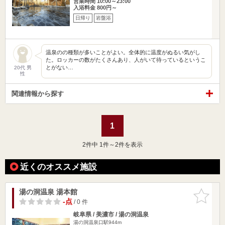
営業時間 10:00～23:00
入浴料金 800円～
日帰り
岩盤浴
温泉のの種類が多いことがよい。全体的に温度がぬるい気がし
た。ロッカーの数がたくさんあり、人がいて待っているというこ
とがない…
20代 男
性
関連情報から探す
1
2
件中 1件～2件を表示
近くのオススメ施設
湯の洞温泉 湯本館
お気に入
りに追加
-点
/ 0 件
岐阜県 / 美濃市 / 湯の洞温泉
湯の洞温泉口駅944m