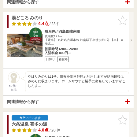
関連情報から探す
湯どころ みのり
お気に入
りに追加
4.4点
/ 23 件
岐阜県 / 羽島郡岐南町
岐南駅121m
【電車】 名鉄名古屋本線 岐南駅下車徒歩約2分 【車】 東
海北…
営業時間 6:00～24:00
入浴料金 800円～
日帰り
岩盤浴
やはりみのりは1番。情報を聞き他県も利用しますが結局最後は
みのりに収まります。ホームサウナと勝手に命名していますがこ
じんま…
50代～
女性
関連情報から探す
お気に入
今空いています
りに追加
六条温泉 喜多の湯
4.0点
/ 20 件