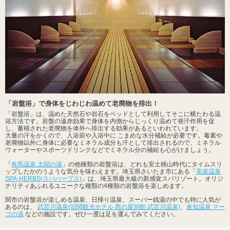
「岩盤浴」で身体をじわじわ温めて老廃物を排出！
「岩盤浴」は、温めた天然石や岩石をベッドとして利用してそこに横たわる温
浴方法です。岩盤の遠赤効果で身体を内側からじっくり温めて発汗作用を促
し、蓄積された老廃物を体外へ排出する効果があるといわれています。
大量の汗をかくので、入浴前や入浴中に こまめな水分補給が必要です。毒素や
老廃物以外に身体に必要なミネラル成分も汗として排出されるので、ミネラル
ウォーターやスポーツドリンクなどでミネラル分の補給も心がけましょう。
「
有馬温泉 太閤の湯
」の他種類の岩盤浴は、どれも安土桃山時代にタイムスリ
ップしたかのうような気分を味わえます。埼玉県さいたま市にある「
美楽温泉
SPA-HERBS(スパハーブス)
」は、埼玉県最大級の新感覚スパリゾート。オリジ
ナリティあふれるユニークな種類の4種類の岩盤浴を楽しめます。
関市の岩盤浴が楽しめる温泉、日帰り温泉、スーパー銭湯の中でも特に人気が
あるのは、
武芸川温泉(旧関観光ホテル 西の屋別館 武芸川温泉)
、
倉知温泉 マー
ゴの湯
などの施設です。ぜひ一度は足を運んでみてください。