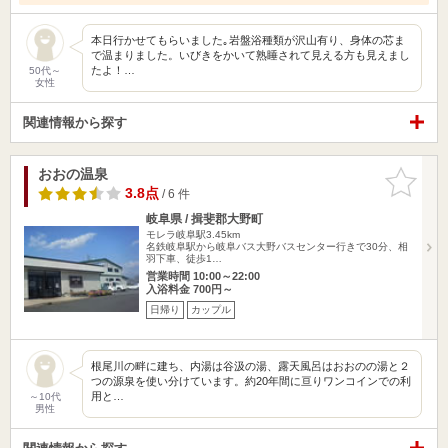
本日行かせてもらいました｡岩盤浴種類が沢山有り、身体の芯ま
で温まりました。いびきをかいて熟睡されて見える方も見えまし
たよ！…
50代～
女性
関連情報から探す
おおの温泉
お気に入
りに追加
3.8点
/ 6 件
岐阜県 / 揖斐郡大野町
モレラ岐阜駅3.45km
名鉄岐阜駅から岐阜バス大野バスセンター行きで30分、相
羽下車、徒歩1…
営業時間 10:00～22:00
入浴料金 700円～
日帰り
カップル
根尾川の畔に建ち、内湯は谷汲の湯、露天風呂はおおのの湯と２
つの源泉を使い分けています。約20年間に亘りワンコインでの利
用と…
～10代
男性