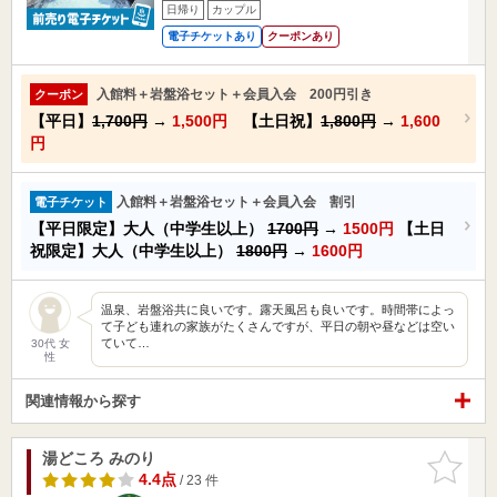
日帰り
カップル
電子チケットあり
クーポンあり
入館料＋岩盤浴セット＋会員入会 200円引き
クーポン
【平日】
1,700円
→
1,500円
【土日祝】
1,800円
→
1,600
円
入館料＋岩盤浴セット＋会員入会 割引
電子チケット
【平日限定】大人（中学生以上）
1700円
→
1500円
【土日
祝限定】大人（中学生以上）
1800円
→
1600円
温泉、岩盤浴共に良いです。露天風呂も良いです。時間帯によっ
て子ども連れの家族がたくさんですが、平日の朝や昼などは空い
ていて…
30代 女
性
関連情報から探す
湯どころ みのり
お気に入
りに追加
4.4点
/ 23 件