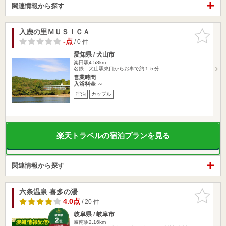
関連情報から探す
入鹿の里ＭＵＳＩＣＡ
お気に入
りに追加
-点
/ 0 件
愛知県 / 犬山市
楽田駅4.58km
名鉄 犬山駅東口からお車で約１５分
営業時間
入浴料金 ～
宿泊
カップル
楽天トラベルの宿泊プランを見る
関連情報から探す
六条温泉 喜多の湯
お気に入
りに追加
4.0点
/ 20 件
岐阜県 / 岐阜市
岐南駅2.16km