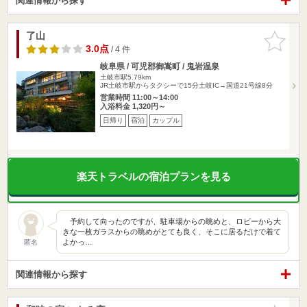
関連情報から探す
了山
お気に入
りに追加
3.0点
/ 4 件
岐阜県 / 可児郡御嵩町 / 鬼岩温泉
土岐市駅5.79km
JR土岐市駅からタクシーで15分土岐IC→国道21号線8分
営業時間 11:00～14:00
入浴料金 1,320円～
日帰り
宿泊
カップル
楽天トラベルの宿泊プランを見る
予約して向ったのですが、駐車場からの眺めと、ロビーから大
きな一枚ガラスからの眺めがとても良く、そこに居るだけで着て
よかっ…
匿名
関連情報から探す