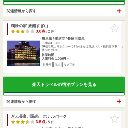
関連情報から探す
鵜匠の家 旅館すぎ山
お気に入
りに追加
3.0点
/ 2 件
岐阜県 / 岐阜市 / 長良川温泉
田神駅3.32km
JR岐阜駅よりタクシーで15分または路線バス・鵜飼屋下車
徒歩5分東海…
営業時間
入浴料金 1,000円～
日帰り
宿泊
カップル
楽天トラベルの宿泊プランを見る
関連情報から探す
ぎふ長良川温泉 ホテルパーク
お気に入
りに追加
3.5点
/ 5 件