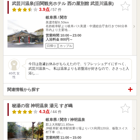
武芸川温泉(旧関観光ホテル 西の屋別館 武芸川温泉)
お気に入
りに追加
3.9点
/ 57 件
岐阜県 / 関市
美濃市駅6.50km
名鉄岐阜駅より岐阜バス美濃・中濃総合庁舎行きで60分阜
市内より主要地…
営業時間 10:00～23:00
入浴料金 800円～
日帰り
カップル
今日は急遽お休みがもらえたので、リフレッシュデイにすべく、
武芸川温泉へ。 私は温泉よりも岩盤浴が好きなので、ささっと入
浴し…
40代 女
性
関連情報から探す
秘湯の宿 神明温泉 湯元 すぎ嶋
お気に入
りに追加
4.3点
/ 44 件
岐阜県 / 関市 / 神明温泉
郡上大和駅11.85km
JR岐阜駅 岐阜駅前乗り場よりバス利用120分、板取スイス
村下車（1…
営業時間 11:00～15:00