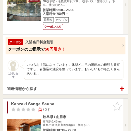
JR岐阜駅・名鉄岐阜駅下車。 岐阜バス「茜部大川」 下
車。徒歩約8分…
営業時間 9:00～25:00
入浴料金 750円～
日帰り
カップル
クーポンあり
入浴当日料金割引
クーポン
クーポンのご提示で
50円引き！
いつもお世話になっています。休憩どころの漫画本の種類も豊富
ですし、岩盤浴の施設も整っています。おいしいものもたくさん
ありま…
10代 女
性
関連情報から探す
Kanzaki Sanga Sauna
お気に入
りに追加
-点
/ 0 件
岐阜県 / 山県市
高尾駅9.49km
岐阜バス停美舟養魚場前 橋向かい
営業時間 10:30～22:00