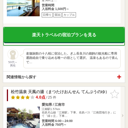
道 関ICよ…
営業時間
入浴料金 1,500円～
日帰り
宿泊
カップル
楽天トラベルの宿泊プランを見る
老舗旅館の十八桜に宿泊した。ぎふ長良川の鵜飼の観光船に専用
通路経由で乗り込める唯一の宿として選択。 温泉もあるので喜ん
で…
50代～
男性
関連情報から探す
松竹温泉 天風の湯（まつたけおんせん てんぷうのゆ）
お気に入
りに追加
4.0点
/ 25 件
愛知県 / 江南市
江南駅1.57km
名鉄犬山線「江南駅」下車、名鉄バス「江南団地行き」に
て「緑ヶ丘」下車…
営業時間 6:00～24:00
入浴料金 750円～