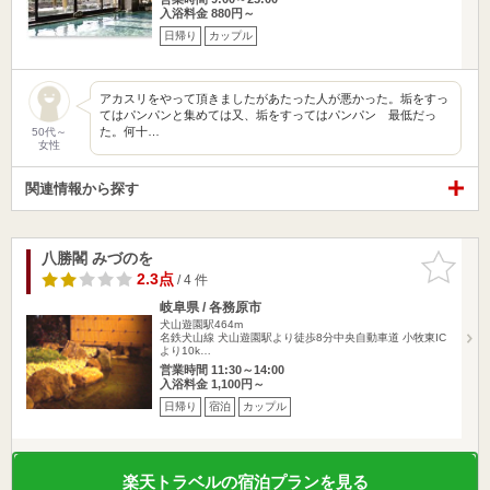
入浴料金 880円～
日帰り
カップル
アカスリをやって頂きましたがあたった人が悪かった。垢をすっ
てはパンパンと集めては又、垢をすってはパンパン 最低だっ
た。何十…
50代～
女性
関連情報から探す
八勝閣 みづのを
お気に入
りに追加
2.3点
/ 4 件
岐阜県 / 各務原市
犬山遊園駅464m
名鉄犬山線 犬山遊園駅より徒歩8分中央自動車道 小牧東IC
より10k…
営業時間 11:30～14:00
入浴料金 1,100円～
日帰り
宿泊
カップル
楽天トラベルの宿泊プランを見る