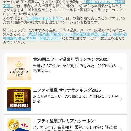
デートの名所・横浜みなとみらい駅から徒歩5分の
「横浜みなとみらい 万葉倶
楽部」
では、素敵な浴衣や甚平を着て、都会にいながらも旅情気分を味わうこ
とができます。屋上足湯からはコスモワールドの観覧車を一望でき、カップル
にぴったりの温泉です。
えのすぱこと「
江の島アイランドスパ
」は、水着を着て楽しめるスパエリアが
充実！湘南の海や雄大な富士山などロケーションも抜群です。
関市のカップルにおすすめの温泉、日帰り温泉、スーパー銭湯の中でも特に人
気があるのは、
武芸川温泉(旧関観光ホテル 西の屋別館 武芸川温泉)
、
秘湯の宿
神明温泉 湯元 すぎ嶋
、
関観光ホテル
などの施設です。ぜひ一度は足を運んで
みてください。
第20回ニフティ温泉年間ランキング2025
全国約2.2万件の中から頂点に選ばれた、2025年の人
気施設は…
ニフティ温泉 サウナランキング2026
おふろ好きユーザーの投票により、全国No.1サウナが
決定！
ニフティ温泉プレミアムクーポン
ノジマモバイル会員向け 通常よりもお得な「特別価