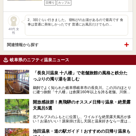
日帰り
カップル
2、3回ぐらい行きました。 寝転びのお湯があるので最高です 食
事は普通に美味しかったです 普通にお風呂だけでもの…
40代 女
性
関連情報から探す
岐阜県のニフティ温泉ニュース
「長良川温泉 十八楼」で老舗旅館の風格と鉄分た
っぷりの濁り湯を楽しむ
鵜飼でよく知られた岐阜県岐阜市の長良川。この川のほとり
に建つ旅館「十八楼」は創業160年以上を誇る老舗。川側の
客室からは長良川を一望、温泉はインパクトのある赤褐色の
濁り湯で、地産地消にこだわった食事も定評があります。
開放感抜群！奥飛騨のオススメ日帰り温泉・絶景露
天風呂5選
そして大浴場は日帰り入浴もできるんですよ。泊まりでも日
帰りでも楽しめる「十八楼」を、周辺の川原町の町並みや、
北アルプスのふもとに位置し、ワイルドな絶景露天風呂が多
岐阜の手仕事に触れる旅とともに楽しんでみてはいかがでし
い！お湯がいい！源泉掛け流し天国と温泉好きなら一度は行
ょう！
きたいと思う岐阜県の奥飛騨温泉郷。
───
池田温泉・道の駅ガイド！おすすめの日帰り温泉も
「平湯温泉」「福地温泉」「新平湯温泉」「栃尾温泉」「新
提供元：岐阜県【PR】