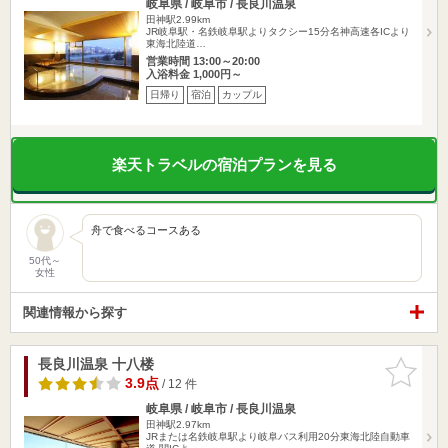
岐阜県 / 岐阜市 / 長良川温泉
田神駅2.99km
JR岐阜駅・名鉄岐阜駅よりタクシー15分名神高速各ICより
東海北陸道…
営業時間 13:00～20:00
入浴料金 1,000円～
日帰り
宿泊
カップル
楽天トラベルの宿泊プランを見る
舟で食べるコースある
50代～
女性
関連情報から探す
長良川温泉 十八楼
お気に入
りに追加
3.9点
/ 12 件
岐阜県 / 岐阜市 / 長良川温泉
田神駅2.97km
JRまたは名鉄岐阜駅より岐阜バス利用20分東海北陸自動車