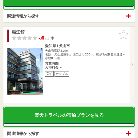
関連情報から探す
臨江館
お気に入
りに追加
-点
/ 1 件
愛知県 / 犬山市
犬山遊園駅314m
名鉄「犬山遊園駅」西口より250m、徒歩3分東名高速道～
小牧IC～国…
営業時間
入浴料金 ～
宿泊
カップル
楽天トラベルの宿泊プランを見る
関連情報から探す