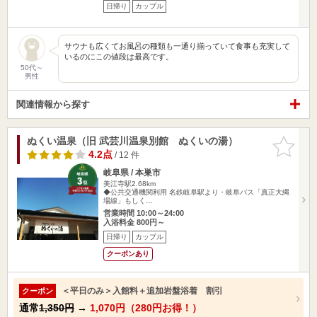
日帰り
カップル
サウナも広くてお風呂の種類も一通り揃っていて食事も充実して
いるのにこの値段は最高です。
50代～
男性
関連情報から探す
ぬくい温泉（旧 武芸川温泉別館 ぬくいの湯）
お気に入
りに追加
4.2点
/ 12 件
岐阜県 / 本巣市
美江寺駅2.68km
◆公共交通機関利用 名鉄岐阜駅より・岐阜バス「真正大縄
場線」もしく…
営業時間 10:00～24:00
入浴料金 800円～
日帰り
カップル
クーポンあり
＜平日のみ＞入館料＋追加岩盤浴着 割引
クーポン
通常
1,350円
→
1,070円（280円お得！）