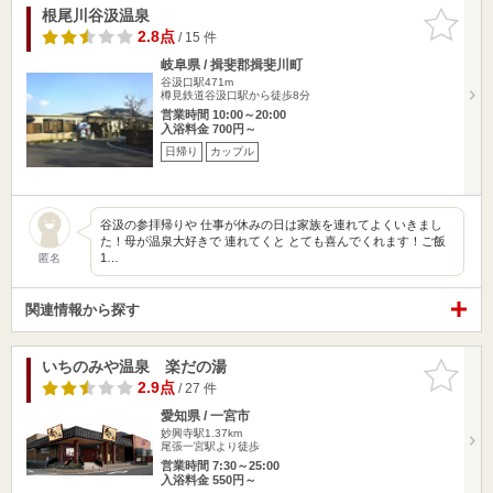
根尾川谷汲温泉
お気に入
りに追加
2.8点
/ 15 件
岐阜県 / 揖斐郡揖斐川町
谷汲口駅471m
樽見鉄道谷汲口駅から徒歩8分
営業時間 10:00～20:00
入浴料金 700円～
日帰り
カップル
谷汲の参拝帰りや 仕事が休みの日は家族を連れてよくいきまし
た！母が温泉大好きで 連れてくと とても喜んでくれます！ご飯
1…
匿名
関連情報から探す
いちのみや温泉 楽だの湯
お気に入
りに追加
2.9点
/ 27 件
愛知県 / 一宮市
妙興寺駅1.37km
尾張一宮駅より徒歩
営業時間 7:30～25:00
入浴料金 550円～