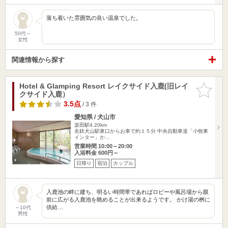
落ち着いた雰囲気の良い温泉でした。
50代～
女性
関連情報から探す
Hotel & Glamping Resort レイクサイド入鹿(旧レイ
お気に入
クサイド入鹿）
りに追加
3.5点
/ 3 件
愛知県 / 犬山市
楽田駅4.20km
名鉄犬山駅東口からお車で約１５分 中央自動車道「小牧東
インター」か…
営業時間 10:00～20:00
入浴料金 600円～
日帰り
宿泊
カップル
入鹿池の畔に建ち、明るい時間帯であればロビーや風呂場から眼
前に広がる入鹿池を眺めることが出来るようです。 かけ湯の桝に
供給…
～10代
男性