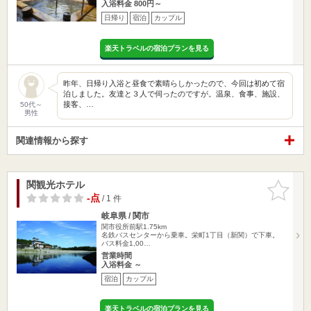
入浴料金 800円～
日帰り
宿泊
カップル
楽天トラベルの宿泊プランを見る
昨年、日帰り入浴と昼食で素晴らしかったので、今回は初めて宿
泊しました。友達と３人で伺ったのですが。温泉、食事、施設、
接客、…
50代～
男性
関連情報から探す
関観光ホテル
お気に入
りに追加
-点
/ 1 件
岐阜県 / 関市
関市役所前駅1.75km
名鉄バスセンターから乗車。栄町1丁目（新関）で下車。
バス料金1,00…
営業時間
入浴料金 ～
宿泊
カップル
楽天トラベルの宿泊プランを見る