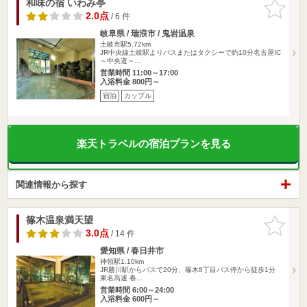
和味の宿 いわみ亭
お気に入
りに追加
2.0点
/ 6 件
岐阜県 / 瑞浪市 / 鬼岩温泉
土岐市駅5.72km
JR中央線土岐駅よりバスまたはタクシーで約10分名古屋IC
～中央道～…
営業時間 11:00～17:00
入浴料金 800円～
宿泊
カップル
楽天トラベルの宿泊プランを見る
関連情報から探す
篠木温泉満天望
お気に入
りに追加
3.0点
/ 14 件
愛知県 / 春日井市
神領駅1.10km
JR勝川駅からバスで20分、篠木8丁目バス停から徒歩1分
東名高速 春…
営業時間 6:00～24:00
入浴料金 600円～