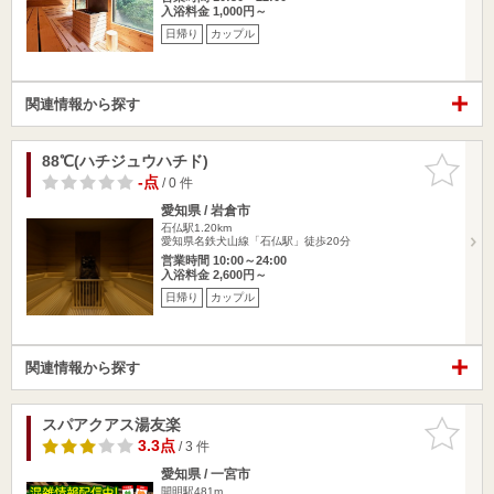
入浴料金 1,000円～
日帰り
カップル
関連情報から探す
88℃(ハチジュウハチド)
お気に入
りに追加
-点
/ 0 件
愛知県 / 岩倉市
石仏駅1.20km
愛知県名鉄犬山線「石仏駅」徒歩20分
営業時間 10:00～24:00
入浴料金 2,600円～
日帰り
カップル
関連情報から探す
スパアクアス湯友楽
お気に入
りに追加
3.3点
/ 3 件
愛知県 / 一宮市
開明駅481m