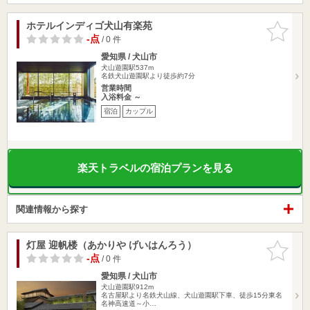
ホテルインディゴ犬山有楽苑
お気に入
りに追加
-点
/ 0 件
愛知県 / 犬山市
犬山遊園駅537m
名鉄犬山遊園駅より徒歩約7分
営業時間
入浴料金 ～
宿泊
カップル
楽天トラベルの宿泊プランを見る
関連情報から探す
灯屋 迎帆楼（あかりや げいはんろう）
お気に入
りに追加
-点
/ 0 件
愛知県 / 犬山市
犬山遊園駅912m
名古屋駅より名鉄犬山線、犬山遊園駅下車、徒歩15分東名
名神高速道～小…