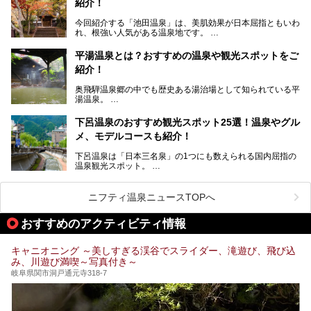
紹介！
穂高温泉」と5つの温泉地を総称して奥飛騨温泉郷と呼びま
この記事は岐阜県のPR記事です。
すが、この中でも気軽に日帰りで楽しめる開放感抜群の露天
今回紹介する「池田温泉」は、美肌効果が日本屈指ともいわ
風呂を5ヶ所ご紹介したいと思います。いずれも素晴らしい
れ、根強い人気がある温泉地です。
温泉ですよ！
岐阜県にあり、名古屋からは日帰りで、東京や大阪からなら
温泉旅として利用することができます。
平湯温泉とは？おすすめの温泉や観光スポットをご
紹介！
池田温泉には道の駅があるなど、温泉、観光、買い物と、さ
まざまな楽しみ方が可能です。
奥飛騨温泉郷の中でも歴史ある湯治場として知られている平
そんな池田温泉の魅力を詳しく紹介していきます！
湯温泉。
岐阜県と長野県を結ぶ安房トンネルの開通以来、東京方面か
らの利用客も増え、ますます賑わいを見せています。そこで
下呂温泉のおすすめ観光スポット25選！温泉やグル
今回は、平湯温泉の観光スポットとおすすめの温泉施設を紹
メ、モデルコースも紹介！
介します。気になる温泉をぜひチェックしてみてください。
下呂温泉は「日本三名泉」の1つにも数えられる国内屈指の
温泉観光スポット。
訪れる際には美肌で知られるお湯とあわせて、当地ならでは
のグルメを楽しんだり、周辺にある名所にも足を伸ばしたり
したいもの。
ニフティ温泉ニュースTOPへ
本記事では、下呂温泉エリアにあるおすすめの観光スポット
おすすめのアクティビティ情報
をご紹介するとともに散策する際のモデルコースもご提案。
下呂温泉観光をたっぷりとガイドします！
キャニオニング ～美しすぎる渓谷でスライダー、滝遊び、飛び込
み、川遊び満喫～写真付き～
岐阜県関市洞戸通元寺318-7