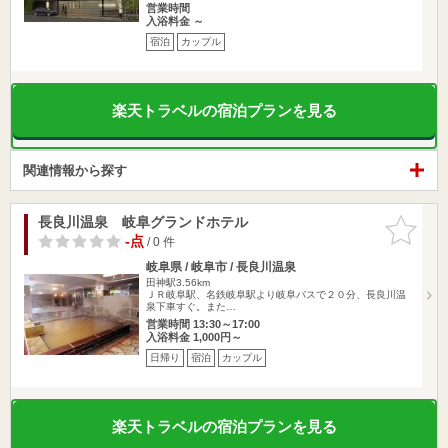
営業時間
入浴料金 ～
宿泊
カップル
楽天トラベルの宿泊プランを見る
関連情報から探す
長良川温泉 岐阜グランドホテル
お気に入
りに追加
-点
/ 0 件
岐阜県 / 岐阜市 / 長良川温泉
田神駅3.56km
ＪＲ岐阜駅、名鉄岐阜駅より岐阜バスで２０分、長良川温
泉下車すぐ。また…
営業時間 13:30～17:00
入浴料金 1,000円～
日帰り
宿泊
カップル
楽天トラベルの宿泊プランを見る