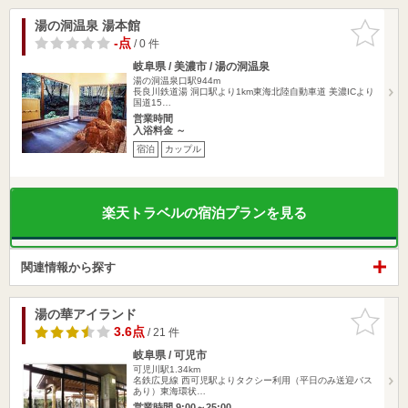
湯の洞温泉 湯本館
お気に入
りに追加
-点
/ 0 件
岐阜県 / 美濃市 / 湯の洞温泉
湯の洞温泉口駅944m
長良川鉄道湯 洞口駅より1km東海北陸自動車道 美濃ICより
国道15…
営業時間
入浴料金 ～
宿泊
カップル
楽天トラベルの宿泊プランを見る
関連情報から探す
湯の華アイランド
お気に入
りに追加
3.6点
/ 21 件
岐阜県 / 可児市
可児川駅1.34km
名鉄広見線 西可児駅よりタクシー利用（平日のみ送迎バス
あり）東海環状…
営業時間 9:00～25:00