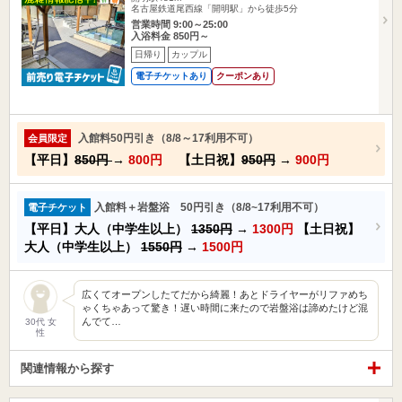
名古屋鉄道尾西線「開明駅」から徒歩5分
営業時間 9:00～25:00
入浴料金 850円～
日帰り
カップル
電子チケットあり
クーポンあり
入館料50円引き（8/8～17利用不可）
会員限定
【平日】
850円
→
800円
【土日祝】
950円
→
900円
入館料＋岩盤浴 50円引き（8/8~17利用不可）
電子チケット
【平日】大人（中学生以上）
1350円
→
1300円
【土日祝】
大人（中学生以上）
1550円
→
1500円
広くてオープンしたてだから綺麗！あとドライヤーがリファめち
ゃくちゃあって驚き！遅い時間に来たので岩盤浴は諦めたけど混
んでて…
30代 女
性
関連情報から探す