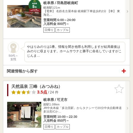
岐阜県 / 羽島郡岐南町
岐南駅121m
【電車】 名鉄名古屋本線 岐南駅下車徒歩約2分 【車】 東
海北…
営業時間 6:00～24:00
入浴料金 800円～
日帰り
カップル
やはりみのりは1番。情報を聞き他県も利用しますが結局最後は
みのりに収まります。ホームサウナと勝手に命名していますがこ
じんま…
50代～
女性
関連情報から探す
天然温泉 三峰（みつみね）
お気に入
りに追加
3.5点
/ 24 件
岐阜県 / 可児市
姫駅1.08km
JR中央本線「多治見駅」からタクシーで20分中央自動車道
多治見ICか…
営業時間 10:00～22:30
入浴料金 850円～
日帰り
カップル