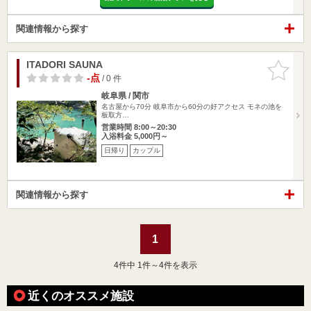
関連情報から探す
ITADORI SAUNA
お気に入
りに追加
-点
/ 0 件
岐阜県 / 関市
名古屋から70分 岐阜市から60分の好アクセス モネの池を
板取方…
営業時間 8:00～20:30
入浴料金 5,000円～
日帰り
カップル
関連情報から探す
1
4
件中 1件～4件を表示
近くのオススメ施設