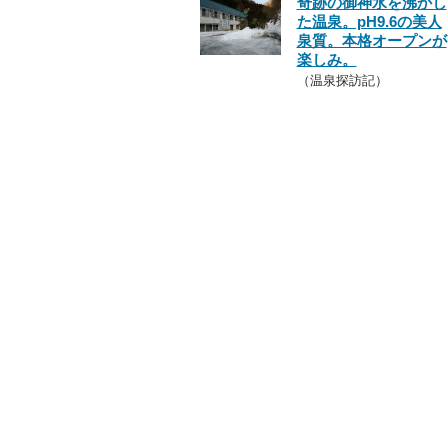
奇跡の御神水を沸かし
た温泉。pH9.6の美人
泉質。本格オープンが
楽しみ。
（温泉探訪記）