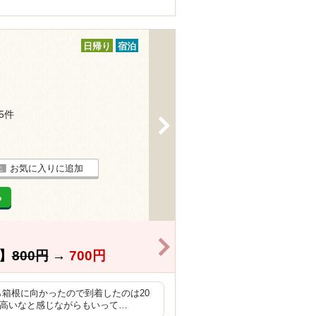
日帰り
宿泊
45件
>
お気に入りに追加
る
>
】
800円
→
700円
ら箱根に向かったので到着したのは20
は高いなと感じながらもいって…