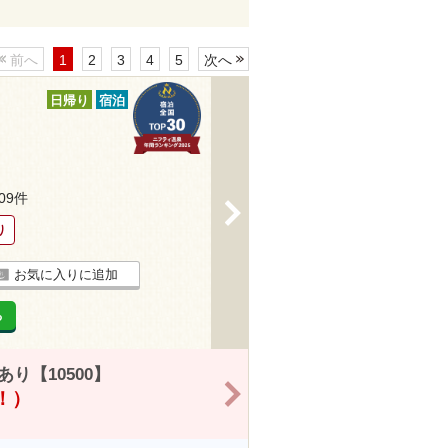
前へ
1
2
3
4
5
次へ
日帰り
宿泊
209件
>
り
お気に入りに追加
る
り【10500】
>
得！）