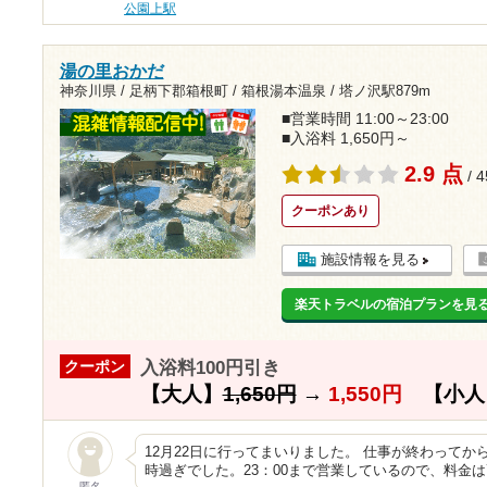
公園上駅
湯の里おかだ
神奈川県 / 足柄下郡箱根町 / 箱根湯本温泉 /
塔ノ沢駅879m
■営業時間 11:00～23:00
■入浴料 1,650円～
2.9 点
/ 
クーポンあり
施設情報を見る
楽天トラベルの宿泊プランを見
入浴料100円引き
クーポン
【大人】
1,650円
→
1,550円
【小人
12月22日に行ってまいりました。 仕事が終わってか
時過ぎでした。23：00まで営業しているので、料金
匿名