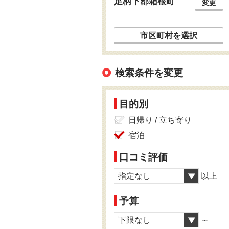
足柄下郡箱根町
変更
市区町村を選択
検索条件を変更
目的別
日帰り / 立ち寄り
宿泊
口コミ評価
指定なし
以上
予算
下限なし
～