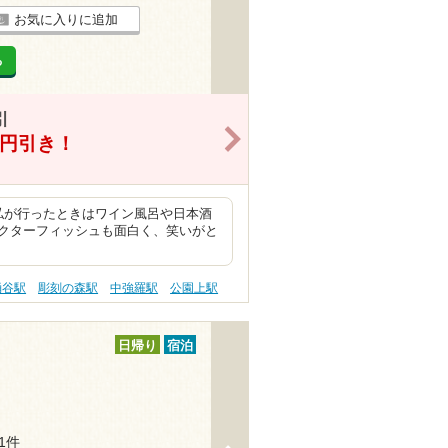
お気に入りに追加
る
引
>
0円引き！
私が行ったときはワイン風呂や日本酒
クターフィッシュも面白く、笑いがと
涌谷駅
彫刻の森駅
中強羅駅
公園上駅
日帰り
宿泊
51件