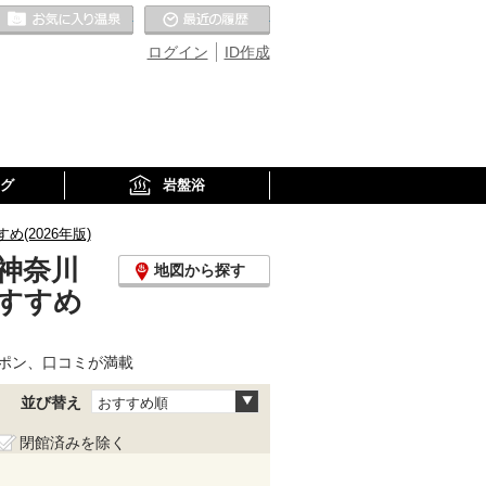
お気に入りの温泉
最近の履歴
ログイン
ID作成
グ
岩盤浴
2026年版)
神奈川
地図から探す
すすめ
ポン、口コミが満載
並び替え
おすすめ順
閉館済みを除く