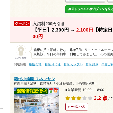
楽天トラベルの宿泊プランを見
入浴料200円引き
クーポン
【平日】
2,300円
→
2,100円
【特定日
00円
箱根の芦ノ湖畔に佇む、昨年7月にリニューアルオー
泉施設。平日の午前中、利用してみました。 その優
40代 男性
関連情報
箱根 宿泊
箱根 冷え性
箱根 カップル
箱根 絶景
早雲山
箱根小涌園 ユネッサン
神奈川県 / 足柄下郡箱根町 / 小涌谷温泉 /
小涌谷駅708m
■営業時間 10:00～18:00
3.2 点
/ 
クーポンあり