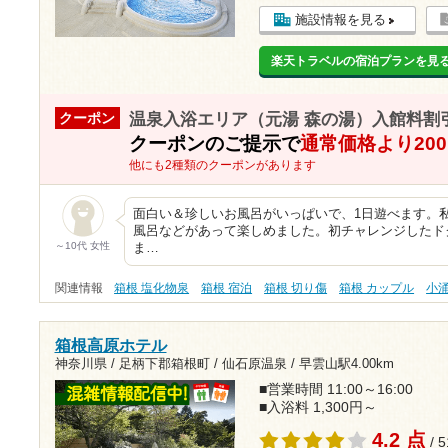
施設情報を見る
楽天トラベルの宿泊プランを見
温泉入浴エリア（元湯 森の湯）入館料割
クーポン
クーポンのご提示で
通常価格より20
他にも2種類のクーポンがあります
面白い＆珍しいお風呂がいっぱいで、1日遊べます。
風呂などがあって楽しめました。初チャレンジしたド
～10代 女性
ま…
関連情報
箱根 塩化物泉
箱根 宿泊
箱根 切り傷
箱根 カップル
小
箱根高原ホテル
神奈川県 / 足柄下郡箱根町 / 仙石原温泉 /
早雲山駅4.00km
■営業時間 11:00～16:00
■入浴料 1,300円～
4.2 点
/ 