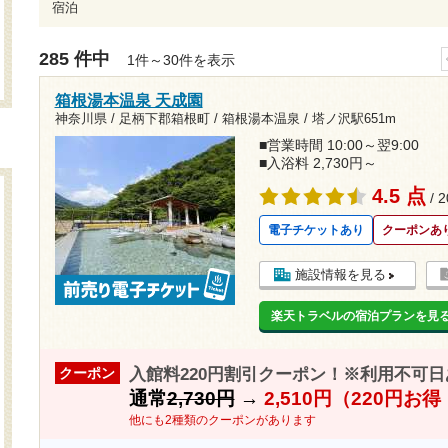
宿泊
285 件中
1件～30件を表示
箱根湯本温泉 天成園
神奈川県 / 足柄下郡箱根町 / 箱根湯本温泉 /
塔ノ沢駅651m
■営業時間 10:00～翌9:00
■入浴料 2,730円～
4.5 点
/ 
電子チケットあり
クーポンあ
施設情報を見る
楽天トラベルの宿泊プランを見
入館料220円割引クーポン！※利用不可日あ
クーポン
通常
2,730円
→
2,510円（220円お
他にも2種類のクーポンがあります