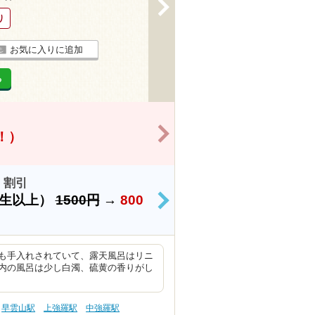
>
り
お気に入りに追加
る
>
得！）
 割引
学生以上）
1500円
→
800
>
も手入れされていて、露天風呂はリニ
内の風呂は少し白濁、硫黄の香りがし
早雲山駅
上強羅駅
中強羅駅