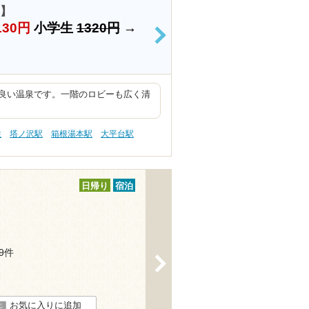
1】
130円
小学生
1320円
→
>
良い温泉です。一階のロビーも広く清
性
塔ノ沢駅
箱根湯本駅
大平台駅
日帰り
宿泊
29件
>
お気に入りに追加