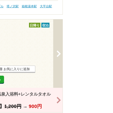
プル
塔ノ沢駅
箱根湯本駅
大平台駅
日帰り
宿泊
>
お気に入りに追加
る
泉入浴料+レンタルタオル
>
】
1,200円
→
900円