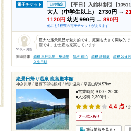
【平日】入館料割引【1051
電子チケット
日付指定
大人（中学生以上）
2730円
→
2
1120円
幼児
990円
→
890円
他にも6種類の電子チケットがあります
巨大な露天風呂が魅力的です。庭園も大きく開放的で
潔です。お土産も充実しています
50代～ 男性
関連情報
箱根 単純温泉・単純泉
箱根 宿泊
箱根 糖尿病
箱根 冷え
入生田駅
絶景日帰り温泉 龍宮殿本館
神奈川県 / 足柄下郡箱根町 / 蛸川温泉 /
早雲山駅4.57km
■営業時間 9:00～20:00
■入浴料 2,300円～
4.4 点
/ 
クーポンあり
施設情報を見る