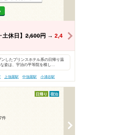
る
>
･土休日】
2,600円
→
2,4
プンしたプリンスホテル系の日帰り温
美な姿は、宇治の平等院を模し…
駅
上強羅駅
中強羅駅
小涌谷駅
日帰り
宿泊
97件
>