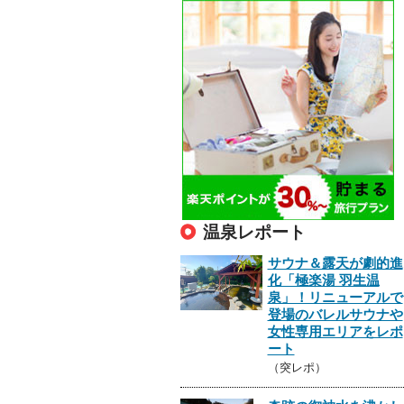
温泉レポート
サウナ＆露天が劇的進
化「極楽湯 羽生温
泉」！リニューアルで
登場のバレルサウナや
女性専用エリアをレポ
ート
（突レポ）