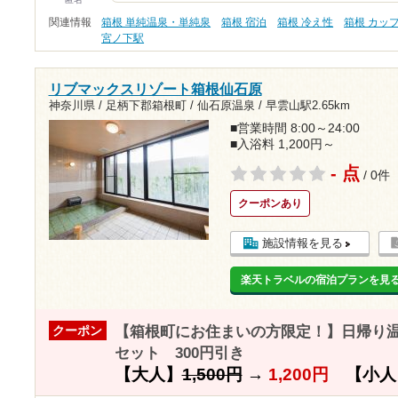
関連情報
箱根 単純温泉・単純泉
箱根 宿泊
箱根 冷え性
箱根 カッ
宮ノ下駅
リブマックスリゾート箱根仙石原
神奈川県 / 足柄下郡箱根町 / 仙石原温泉 /
早雲山駅2.65km
■営業時間 8:00～24:00
■入浴料 1,200円～
- 点
/ 0件
クーポンあり
施設情報を見る
楽天トラベルの宿泊プランを見
【箱根町にお住まいの方限定！】日帰り温
クーポン
セット 300円引き
【大人】
1,500円
→
1,200円
【小人