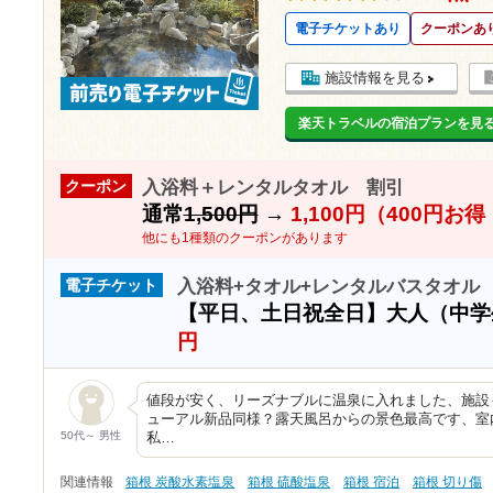
電子チケットあり
クーポンあ
施設情報を見る
楽天トラベルの宿泊プランを見
入浴料＋レンタルタオル 割引
クーポン
通常
1,500円
→
1,100円（400円お
他にも1種類のクーポンがあります
入浴料+タオル+レンタルバスタオル
電子チケット
【平日、土日祝全日】大人（中
円
値段が安く、リーズナブルに温泉に入れました、施設
ューアル新品同様？露天風呂からの景色最高です、室
50代～ 男性
私…
関連情報
箱根 炭酸水素塩泉
箱根 硫酸塩泉
箱根 宿泊
箱根 切り傷