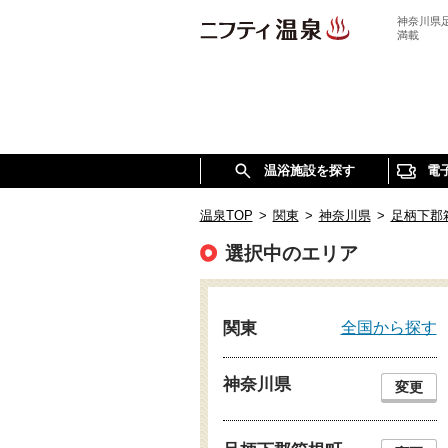
神奈川県
満載
温浴施設を探す
電
温泉TOP
>
関東
>
神奈川県
>
足柄下郡
選択中のエリア
全国から探す
関東
神奈川県
変更