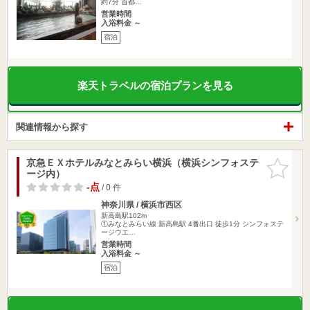
約7分 首都…
営業時間
入浴料金 ～
宿泊
楽天トラベルの宿泊プランを見る
関連情報から探す
京急ＥＸホテルみなとみらい横浜（横浜シンフォステ
お気に入
ージ内）
りに追加
-点
/ 0 件
神奈川県 / 横浜市西区
新高島駅102m
①みなとみらい線 新高島駅 4番出口 徒歩1分 シンフォステ
ージウエ…
営業時間
入浴料金 ～
宿泊