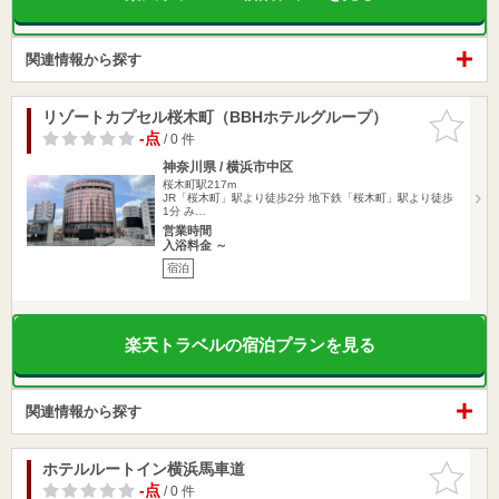
関連情報から探す
リゾートカプセル桜木町（BBHホテルグループ）
お気に入
りに追加
-点
/ 0 件
神奈川県 / 横浜市中区
桜木町駅217m
JR「桜木町」駅より徒歩2分 地下鉄「桜木町」駅より徒歩
1分 み…
営業時間
入浴料金 ～
宿泊
楽天トラベルの宿泊プランを見る
関連情報から探す
ホテルルートイン横浜馬車道
お気に入
りに追加
-点
/ 0 件