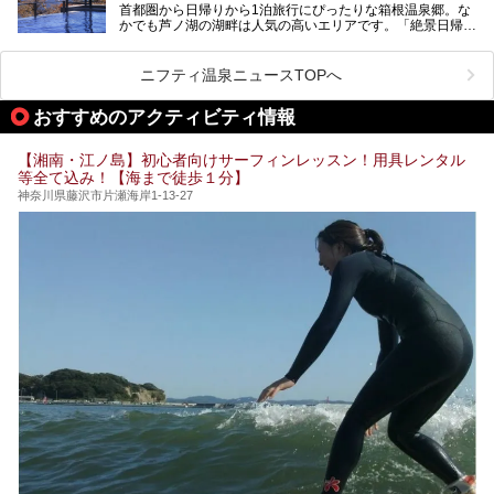
首都圏から日帰りから1泊旅行にぴったりな箱根温泉郷。な
昭和の日本を代表する建築家の一人、村野藤吾が芦ノ湖の畔
業」「駅近」など、目的別に厳選して紹介します。
かでも芦ノ湖の湖畔は人気の高いエリアです。「絶景日帰り
に建てた桃源郷のようなホテルがここ。自家源泉の温泉や、
今の気分にぴったりの施設を見つけて、最高のリフレッシュ
温泉 龍宮殿本館」は、露天風呂から芦ノ湖と富士山の両方
こだわりぬいた食もあわせて、このホテルの魅力をレポート
時間を過ごす参考にしていただけますと幸いです。
が楽しめるまさに眺望自慢の日帰り温泉。
します。
ニフティ温泉ニュースTOPへ
そしてここは全24室の「箱根 芦ノ湖畔蛸川温泉 龍宮殿」と
───
して宿泊もできます。宿泊者は「龍宮殿本館」の営業時間に
提供元：株式会社西武・プリンスホテルズワールドワイド
おすすめのアクティビティ情報
加えて、朝6時からの宿泊者専用時間帯にも「龍宮殿本館」
【PR】
のお風呂が利用できます。
この記事はザ・プリンス 箱根芦ノ湖のPR記事です。
【湘南・江ノ島】初心者向けサーフィンレッスン！用具レンタル
今回は日帰り温泉としての「絶景日帰り温泉 龍宮殿本館
等全て込み！【海まで徒歩１分】
（以下、龍宮殿本館）」と、旅館としての「箱根 芦ノ湖畔
蛸川温泉 龍宮殿（以下、龍宮殿）」の両方の魅力をたっぷ
神奈川県藤沢市片瀬海岸1-13-27
りお伝えします！
ここは箱根神社、九頭龍神社、白龍神社、箱根元宮と箱根の
4つの神社に囲まれたパワースポットです。
───
提供元：株式会社西武・プリンスホテルズワールドワイド
【PR】
この記事は箱根 芦ノ湖畔蛸川温泉 龍宮殿のPR記事です。