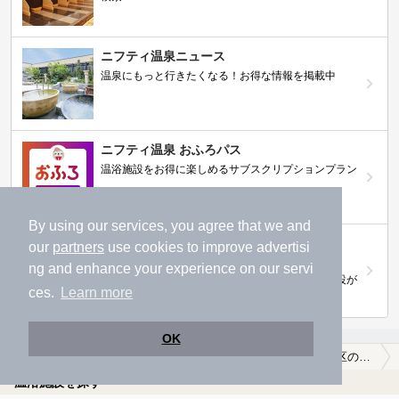
ニフティ温泉ニュース
温泉にもっと行きたくなる！お得な情報を掲載中
ニフティ温泉 おふろパス
温浴施設をお得に楽しめるサブスクリプションプラン
By using our services, you agree that we and
【ニフティライフスタイル株主優待のご案
our
partners
use cookies to improve advertisi
内】
ng and enhance your experience on our servi
株主優待制度で人気の温浴施設に行こう！対象施設が
ces.
Learn more
拡充されました！
OK
温泉TOP
関東
神奈川県
横浜市港北区
横浜市港北区の温泉宿・温泉旅館・ホテルおすすめ(2026年版)
温浴施設を探す