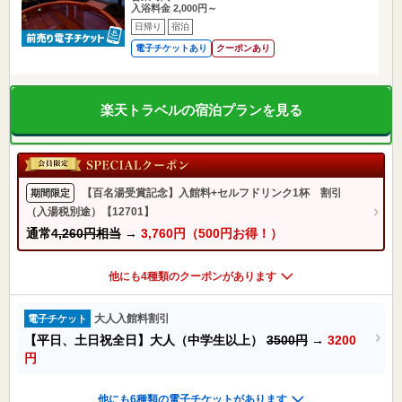
入浴料金 2,000円～
日帰り
宿泊
電子チケットあり
クーポンあり
楽天トラベルの宿泊プランを見る
【百名湯受賞記念】入館料+セルフドリンク1杯 割引
期間限定
（入湯税別途）【12701】
通常
4,260円相当
→
3,760円（500円お得！）
他にも4種類のクーポンがあります
大人入館料割引
電子チケット
【平日、土日祝全日】大人（中学生以上）
3500円
→
3200
円
他にも6種類の電子チケットがあります