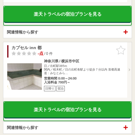
楽天トラベルの宿泊プランを見る
関連情報から探す
カプセル inn 都
お気に入
りに追加
-点
/ 0 件
神奈川県 / 横浜市中区
日ノ出町駅385m
関内／桜木町／日の出町各駅より徒歩７分以内 首都高速
道：みなとみら…
営業時間 0:00～24:00
入浴料金 700円～
日帰り
宿泊
楽天トラベルの宿泊プランを見る
関連情報から探す