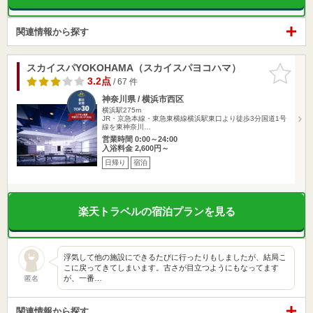
関連情報から探す
スカイスパYOKOHAMA（スカイスパヨコハマ）
お気に入
りに追加
3.2点
/ 67 件
神奈川県 / 横浜市西区
横浜駅275m
JR・京急本線・東急東横線横浜駅東口より徒歩3分国道1号
線を東神奈川…
営業時間 0:00～24:00
入浴料金 2,600円～
日帰り
宿泊
楽天トラベルの宿泊プランを見る
浮気して他の施設にできるたびに行ったりもしましたが、結局こ
こに戻ってきてしまいます。古さが目立つようにもなってます
が、一番…
匿名
関連情報から探す