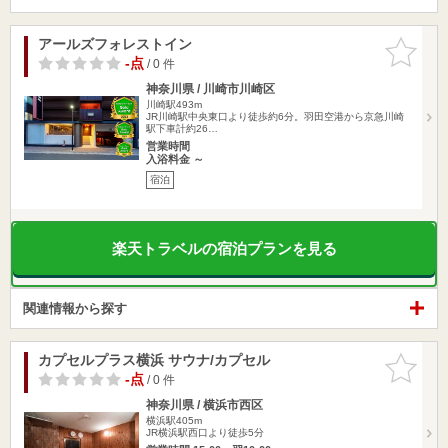
アールズフォレストイン
お気に入
りに追加
-点
/ 0 件
神奈川県 / 川崎市川崎区
川崎駅493m
JR川崎駅中央東口より徒歩約6分。羽田空港から京急川崎
駅下車計約26…
営業時間
入浴料金 ～
宿泊
楽天トラベルの宿泊プランを見る
関連情報から探す
カプセルプラス横浜 サウナ/カプセル
お気に入
りに追加
-点
/ 0 件
神奈川県 / 横浜市西区
横浜駅405m
JR横浜駅西口より徒歩5分