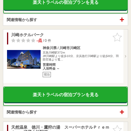
楽天トラベルの宿泊プランを見る
関連情報から探す
川崎ホテルパーク
お気に入
りに追加
-点
/ 0 件
神奈川県 / 川崎市川崎区
京急川崎駅372m
JR川崎駅より徒歩10分、京浜急行川崎駅より徒歩8分、羽
田空港より電…
営業時間
入浴料金 ～
宿泊
楽天トラベルの宿泊プランを見る
関連情報から探す
天然温泉 徳川・鷹狩の湯 スーパーホテルＰｒｅｍ
お気に入