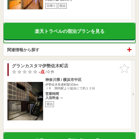
日帰り
宿泊
楽天トラベルの宿泊プランを見る
関連情報から探す
グランカスタマ伊勢佐木町店
お気に入
りに追加
-点
/ 0 件
神奈川県 / 横浜市中区
伊勢佐木長者町駅358m
ＪＲ 関内駅より徒歩にて約１２分
営業時間
入浴料金 ～
宿泊