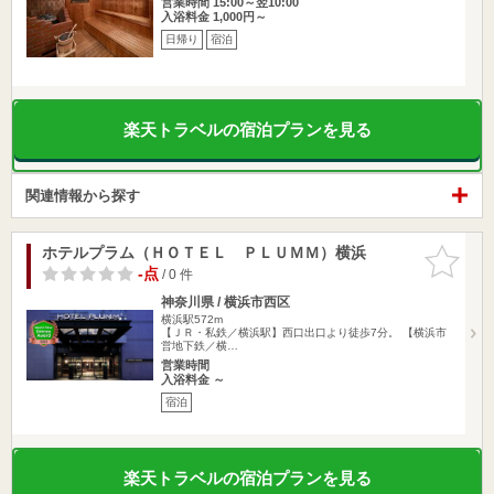
営業時間 15:00～翌10:00
入浴料金 1,000円～
日帰り
宿泊
楽天トラベルの宿泊プランを見る
関連情報から探す
ホテルプラム（ＨＯＴＥＬ ＰＬＵＭＭ）横浜
お気に入
りに追加
-点
/ 0 件
神奈川県 / 横浜市西区
横浜駅572m
【ＪＲ・私鉄／横浜駅】西口出口より徒歩7分。 【横浜市
営地下鉄／横…
営業時間
入浴料金 ～
宿泊
楽天トラベルの宿泊プランを見る