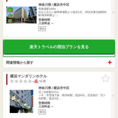
神奈川県 / 横浜市中区
馬車道駅169m
みなとみらい線馬車道駅より徒歩1分、JR京浜東北線関内
駅/桜木町駅よ…
営業時間
入浴料金 ～
宿泊
楽天トラベルの宿泊プランを見る
関連情報から探す
横浜マンダリンホテル
お気に入
りに追加
-点
/ 0 件
神奈川県 / 横浜市中区
日ノ出町駅257m
ＪＲ・市営地下鉄「桜木町駅」徒歩6分。京浜急行「日ノ
出町駅」徒歩3分…
営業時間
入浴料金 ～
宿泊