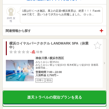
1度は行くべき施設。屋上の足湯×横浜夜景は、絶景！！！ Faceb
ookで見て、思いつきで夕方からお邪魔しました。 ロッカ…
20代 女
性
関連情報から探す
横浜ロイヤルパークホテル LANDMARK SPA（休業
お気に入
中）
りに追加
-点
/ 0 件
神奈川県 / 横浜市西区
みなとみらい駅352m
みなとみらい駅より徒歩3分 桜木町駅より徒歩5分 首都高
速横羽線…
営業時間 7:00～22:00
入浴料金 2,750円～
日帰り
宿泊
楽天トラベルの宿泊プランを見る