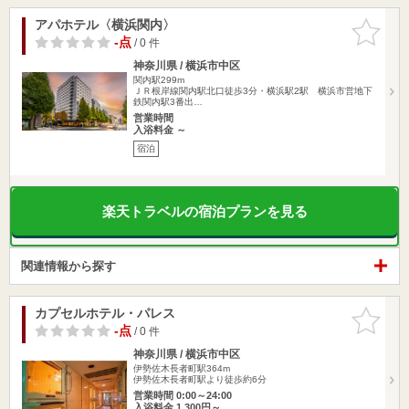
アパホテル〈横浜関内〉
お気に入
りに追加
-点
/ 0 件
神奈川県 / 横浜市中区
関内駅299m
ＪＲ根岸線関内駅北口徒歩3分・横浜駅2駅 横浜市営地下
鉄関内駅3番出…
営業時間
入浴料金 ～
宿泊
楽天トラベルの宿泊プランを見る
関連情報から探す
カプセルホテル・パレス
お気に入
りに追加
-点
/ 0 件
神奈川県 / 横浜市中区
伊勢佐木長者町駅364m
伊勢佐木長者町駅より徒歩約6分
営業時間 0:00～24:00
入浴料金 1,300円～