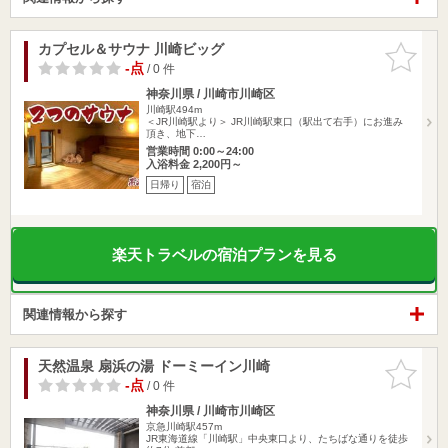
カプセル＆サウナ 川崎ビッグ
お気に入
りに追加
-点
/ 0 件
神奈川県 / 川崎市川崎区
川崎駅494m
＜JR川崎駅より＞ JR川崎駅東口（駅出て右手）にお進み
頂き、地下…
営業時間 0:00～24:00
入浴料金 2,200円～
日帰り
宿泊
楽天トラベルの宿泊プランを見る
関連情報から探す
天然温泉 扇浜の湯 ドーミーイン川崎
お気に入
りに追加
-点
/ 0 件
神奈川県 / 川崎市川崎区
京急川崎駅457m
JR東海道線「川崎駅」中央東口より、たちばな通りを徒歩