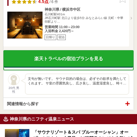
りに追加
4.5点
/ 6 件
神奈川県 / 横浜市中区
石川町駅401m
JR石川町駅 北口より徒歩5分 みなとみらい線 元町・中華
街駅より…
営業時間 11:00～23:00
入浴料金 2,420円～
日帰り
宿泊
楽天トラベルの宿泊プランを見る
文句が無いです。 サウナ目的の場合は、必ずその欲求を満たして
くれます。 サ室の雰囲気良し、広さ良し、温度湿度良し、時々…
20代 男
性
関連情報から探す
神奈川県のニフティ温泉ニュース
「サウナリゾート＆スパ ブルーオーシャン」オー