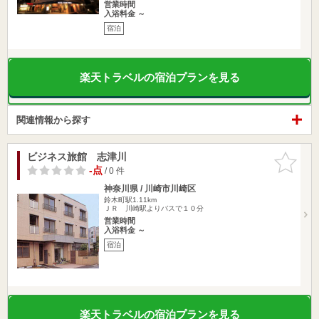
営業時間
入浴料金 ～
宿泊
楽天トラベルの宿泊プランを見る
関連情報から探す
ビジネス旅館 志津川
お気に入
りに追加
-点
/ 0 件
神奈川県 / 川崎市川崎区
鈴木町駅1.11km
ＪＲ 川崎駅よりバスで１０分
営業時間
入浴料金 ～
宿泊
楽天トラベルの宿泊プランを見る