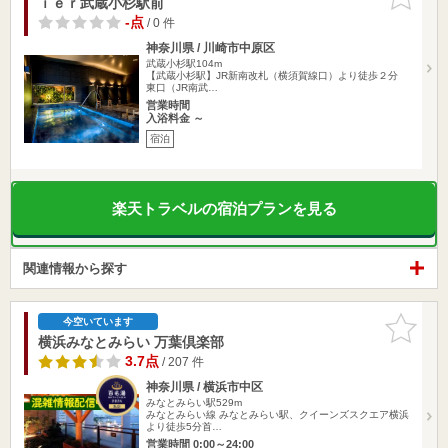
ｉｅｒ武蔵小杉駅前
りに追加
-点
/ 0 件
神奈川県 / 川崎市中原区
武蔵小杉駅104m
【武蔵小杉駅】JR新南改札（横須賀線口）より徒歩２分
東口（JR南武…
営業時間
入浴料金 ～
宿泊
楽天トラベルの宿泊プランを見る
関連情報から探す
お気に入
今空いています
りに追加
横浜みなとみらい 万葉倶楽部
3.7点
/ 207 件
神奈川県 / 横浜市中区
みなとみらい駅529m
みなとみらい線 みなとみらい駅、クイーンズスクエア横浜
より徒歩5分首…
営業時間 0:00～24:00