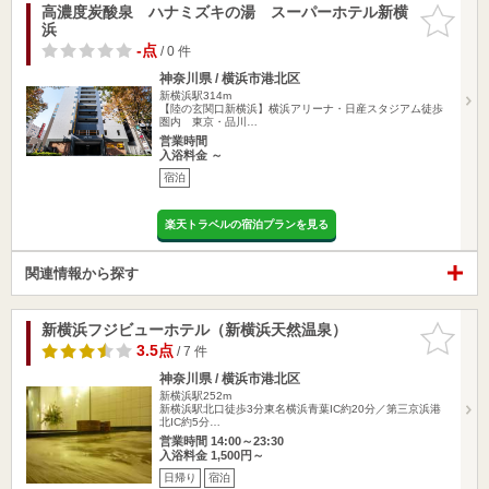
高濃度炭酸泉 ハナミズキの湯 スーパーホテル新横
お気に入
浜
りに追加
-点
/ 0 件
神奈川県 / 横浜市港北区
新横浜駅314m
【陸の玄関口新横浜】横浜アリーナ・日産スタジアム徒歩
圏内 東京・品川…
営業時間
入浴料金 ～
宿泊
楽天トラベルの宿泊プランを見る
関連情報から探す
新横浜フジビューホテル（新横浜天然温泉）
お気に入
りに追加
3.5点
/ 7 件
神奈川県 / 横浜市港北区
新横浜駅252m
新横浜駅北口徒歩3分東名横浜青葉IC約20分／第三京浜港
北IC約5分…
営業時間 14:00～23:30
入浴料金 1,500円～
日帰り
宿泊