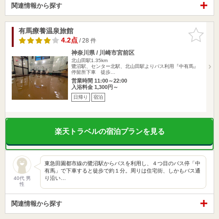
関連情報から探す
有馬療養温泉旅館
お気に入
りに追加
4.2点
/ 28 件
神奈川県 / 川崎市宮前区
北山田駅1.35km
鷺沼駅、センター北駅、北山田駅よりバス利用『中有馬』
停留所下車 徒歩…
営業時間 11:00～22:00
入浴料金 1,300円～
日帰り
宿泊
楽天トラベルの宿泊プランを見る
東急田園都市線の鷺沼駅からバスを利用し、４つ目のバス停「中
有馬」で下車すると徒歩で約１分。周りは住宅街、しかもバス通
り沿い…
40代 男
性
関連情報から探す