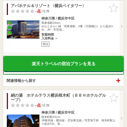
アパホテル＆リゾート〈横浜ベイタワー〉
お気に入
りに追加
-点
/ 0 件
神奈川県 / 横浜市中区
馬車道駅264m
みなとみらい線「馬車道駅」4番（万国橋口）から徒歩3
分、JR・市営地…
営業時間
入浴料金 ～
宿泊
楽天トラベルの宿泊プランを見る
関連情報から探す
絹の湯 ホテルテラス横浜桜木町（ＢＢＨホテルグル
お気に入
ープ）
りに追加
-点
/ 0 件
神奈川県 / 横浜市中区
桜木町駅251m
JR根岸線・横浜線・京浜東北線／市営地下鉄、桜木町駅よ
り徒歩5分。首…