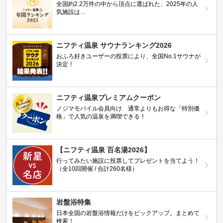
全国約2.2万件の中から頂点に選ばれた、2025年の人
気施設は…
ニフティ温泉 サウナランキング2026
おふろ好きユーザーの投票により、全国No.1サウナが
決定！
ニフティ温泉プレミアムクーポン
ノジマモバイル会員向け 通常よりもお得な「特別価
格」で人気の温泉を満喫できる！
【ニフティ温泉 百名湯2026】
行ってみたい施設に投票してプレゼントを当てよう！
（全10回開催 / 合計260名様）
岩盤浴特集
日本全国の岩盤浴情報だけをピックアップ。まとめて
検索！