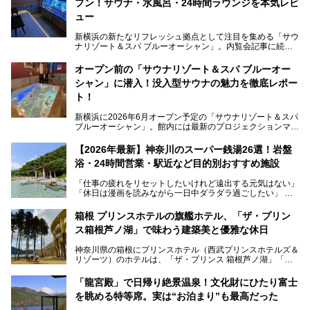
プン！サウナ・水風呂・24時間ラウンジを本気レビ
ュー
新横浜の新たなリフレッシュ拠点として注目を集める「サウ
ナリゾート＆スパ ブルーオーシャン」。内覧会記事に続
き、今回は実際に体験してみたリアルな様子をレポートしま
す。サウナや水風呂の気持ちよさはもちろん、リラックスス
オープン前の「サウナリゾート＆スパ ブルーオー
ペースの過ごしやすさまで徹底チェック。新横浜エリアで日
シャン」に潜入！没入型サウナの魅力を徹底レポー
常の疲れをリセットしたい人、ライブやスポーツ観戦遠征組
は必見です。
ト！
新横浜に2026年6月オープン予定の「サウナリゾート＆スパ
ブルーオーシャン」。館内には最新のプロジェクションマッ
ピングが多用され、まるで世界を旅しているかのような圧倒
的な“没入感（イマーシブ）”を体験できます。
【2026年最新】神奈川のスーパー銭湯26選！岩盤
浴・24時間営業・駅近など目的別おすすめ施設
「仕事の疲れをリセットしたいけれど遠出する元気はない」
今回は、そんな大注目の施設に一足先にお邪魔し、その全貌
「休日は漫画を読みながら一日中ダラダラ過ごしたい」
を見学させていただきました！
「子ども連れでも気兼ねなく、家事を忘れてリフレッシュし
たい」
サウナ室の中に咲き誇る桜、魚たちが泳ぐ水風呂、そしてバ
箱根 プリンスホテルの旗艦ホテル、「ザ・プリン
リのビーチを思わせる休憩スペース…。驚きの連続だった館
ス箱根芦ノ湖」で味わう建築美と優雅な休日
そんな「癒やされたい」という願いを叶えてくれるのが、神
内の様子をレポートします！
奈川県のスーパー銭湯。
神奈川県の箱根にプリンスホテル（西武プリンスホテルズ＆
神奈川県には、サウナや岩盤浴、一日中遊べるエンタメ施設
リゾーツ）のホテルは、「ザ・プリンス 箱根芦ノ湖」「芦
など、“非日常”を味わえるスーパー銭湯が数多く揃っていま
ノ湖畔 蛸川温泉 龍宮殿」「箱根湯の花プリンスホテル」
す。しかし、選択肢が多いからこそ「どの施設か迷ってしま
「箱根仙石原プリンスホテル」と4軒あり、今回ご紹介する
う」という人も多いはず。
「龍宮殿」で日帰り絶景温泉！文化財にひたり富士
「ザ・プリンス 箱根芦ノ湖」は、その中でもフラッグシッ
を眺める特等席。実は“お泊まり”も最高だった
プ（旗艦）に位置づけられる特別なホテルです。
そこで今回は、神奈川県内の人気施設26選を「安さ」「岩
盤浴・漫画の充実度」「景色の良さ」「高級感」「深夜営