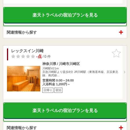
楽天トラベルの宿泊プランを見る
関連情報から探す
レックスイン川崎
お気に入
りに追加
-点
/ 0 件
神奈川県 / 川崎市川崎区
川崎駅421m
京急川崎駅より徒歩8分 JR川崎駅（東海道本線、京浜東北
線、南武線…
営業時間 0:00～24:00
入浴料金 1,200円～
日帰り
宿泊
楽天トラベルの宿泊プランを見る
関連情報から探す