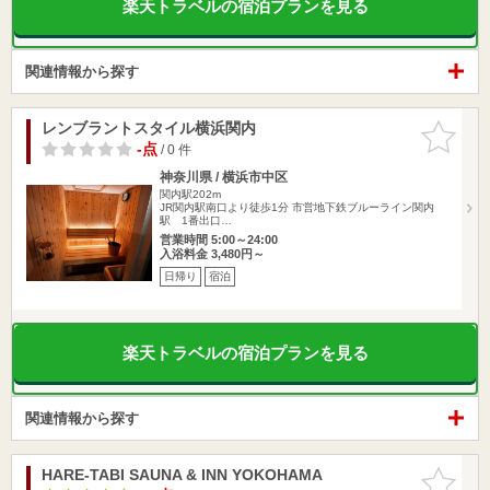
楽天トラベルの宿泊プランを見る
関連情報から探す
レンブラントスタイル横浜関内
お気に入
りに追加
-点
/ 0 件
神奈川県 / 横浜市中区
関内駅202m
JR関内駅南口より徒歩1分 市営地下鉄ブルーライン関内
駅 1番出口…
営業時間 5:00～24:00
入浴料金 3,480円～
日帰り
宿泊
楽天トラベルの宿泊プランを見る
関連情報から探す
HARE-TABI SAUNA & INN YOKOHAMA
お気に入