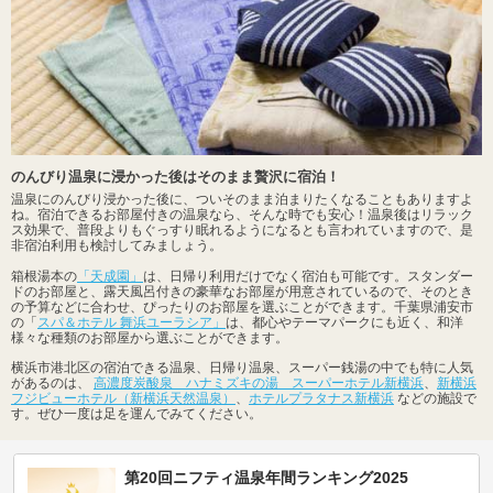
のんびり温泉に浸かった後はそのまま贅沢に宿泊！
温泉にのんびり浸かった後に、ついそのまま泊まりたくなることもありますよ
ね。宿泊できるお部屋付きの温泉なら、そんな時でも安心！温泉後はリラック
ス効果で、普段よりもぐっすり眠れるようになるとも言われていますので、是
非宿泊利用も検討してみましょう。
箱根湯本の
「天成園」
は、日帰り利用だけでなく宿泊も可能です。スタンダー
ドのお部屋と、露天風呂付きの豪華なお部屋が用意されているので、そのとき
の予算などに合わせ、ぴったりのお部屋を選ぶことができます。千葉県浦安市
の「
スパ＆ホテル 舞浜ユーラシア」
は、都心やテーマパークにも近く、和洋
様々な種類のお部屋から選ぶことができます。
横浜市港北区の宿泊できる温泉、日帰り温泉、スーパー銭湯の中でも特に人気
があるのは、
高濃度炭酸泉 ハナミズキの湯 スーパーホテル新横浜
、
新横浜
フジビューホテル（新横浜天然温泉）
、
ホテルプラタナス新横浜
などの施設で
す。ぜひ一度は足を運んでみてください。
第20回ニフティ温泉年間ランキング2025