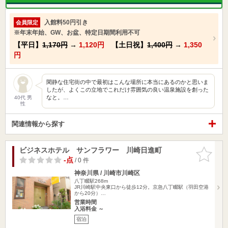
入館料50円引き
会員限定
※年末年始、GW、お盆、特定日期間利用不可
【平日】
1,170円
→
1,120円
【土日祝】
1,400円
→
1,350
円
閑静な住宅街の中で最初はこんな場所に本当にあるのかと思いま
したが、よくこの立地でこれだけ雰囲気の良い温泉施設を創った
なと。…
40代 男
性
関連情報から探す
ビジネスホテル サンフラワー 川崎日進町
お気に入
りに追加
-点
/ 0 件
神奈川県 / 川崎市川崎区
八丁畷駅268m
JR川崎駅中央東口から徒歩12分。京急八丁畷駅（羽田空港
から20分）…
営業時間
入浴料金 ～
宿泊