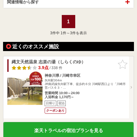
関連情報から探す
1
3
件中 1件～3件を表示
近くのオススメ施設
縄文天然温泉 志楽の湯（しらくのゆ）
お気に入
りに追加
3.9点
/ 338 件
神奈川県 / 川崎市幸区
矢向駅304m
JR南武線矢向駅下車、徒歩約６分 川崎駅西口より「川崎市
営バス６３・…
営業時間 10:00～24:00
入浴料金 1,170円～
日帰り
宿泊
クーポンあり
楽天トラベルの宿泊プランを見る