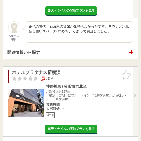
楽天トラベルの宿泊プランを見る
茶色の古代化石海水の温泉が気持ちよかったです。サウナと水風
呂と整いスペース(木の椅子)があって満足しました。
50代～
男性
関連情報から探す
ホテルプラタナス新横浜
お気に入
りに追加
-点
/ 0 件
神奈川県 / 横浜市港北区
北新横浜駅177m
「横浜市営地下鉄ブルーライン「北新横浜駅」から徒歩2
分、「新横浜駅」…
営業時間
入浴料金 ～
宿泊
楽天トラベルの宿泊プランを見る