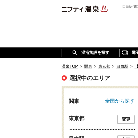
目白駅(
温浴施設を探す
電
温泉TOP
>
関東
>
東京都
>
目白駅
>
選択中のエリア
全国から探す
関東
東京都
変更