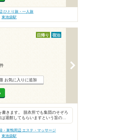
辺 ひとり旅・一人旅
東池袋駅
日帰り
宿泊
>
7件
お気に入りに追加
る
を書きます。 脱衣所でも集団のそぞろ
目は退館してもらいますという旨の…
袋・巣鴨周辺 エステ・マッサージ
東池袋駅