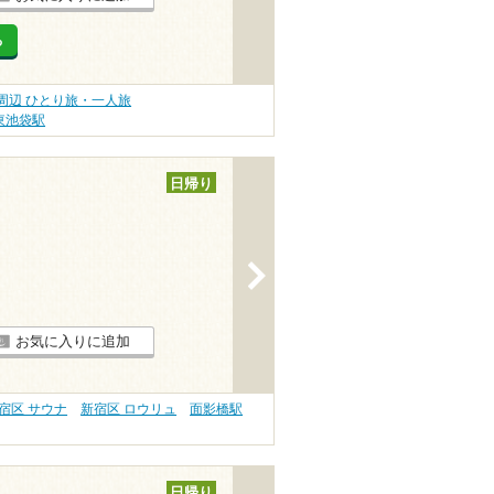
る
周辺 ひとり旅・一人旅
東池袋駅
日帰り
>
お気に入りに追加
宿区 サウナ
新宿区 ロウリュ
面影橋駅
日帰り