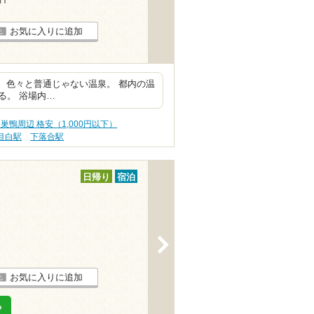
お気に入りに追加
ど、色々と普通じゃない温泉。 都内の温
る。 浴場内…
巣鴨周辺 格安（1,000円以下）
目白駅
下落合駅
日帰り
宿泊
>
お気に入りに追加
る