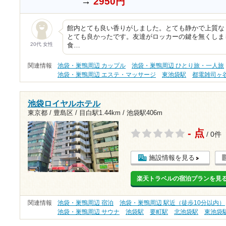
→
2950円
館内とても良い香りがしました。とても静かで上質な
とても良かったです。友達がロッカーの鍵を無くしま
20代 女性
食…
関連情報
池袋・巣鴨周辺 カップル
池袋・巣鴨周辺 ひとり旅・一人旅
池袋・巣鴨周辺 エステ・マッサージ
東池袋駅
都電雑司ヶ
池袋ロイヤルホテル
東京都 / 豊島区 /
目白駅1.44km
/
池袋駅406m
- 点
/ 0件
施設情報を見る
楽天トラベルの宿泊プランを見
関連情報
池袋・巣鴨周辺 宿泊
池袋・巣鴨周辺 駅近（徒歩10分以内）
池袋・巣鴨周辺 サウナ
池袋駅
要町駅
北池袋駅
東池袋