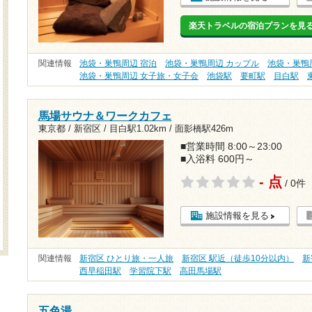
楽天トラベルの宿泊プランを見
関連情報
池袋・巣鴨周辺 宿泊
池袋・巣鴨周辺 カップル
池袋・巣鴨
池袋・巣鴨周辺 女子旅・女子会
池袋駅
要町駅
目白駅
馬場サウナ＆ワークカフェ
東京都 / 新宿区 /
目白駅1.02km
/
面影橋駅426m
■営業時間 8:00～23:00
■入浴料 600円～
- 点
/ 0件
施設情報を見る
関連情報
新宿区 ひとり旅・一人旅
新宿区 駅近（徒歩10分以内）
新
西早稲田駅
学習院下駅
高田馬場駅
五色湯