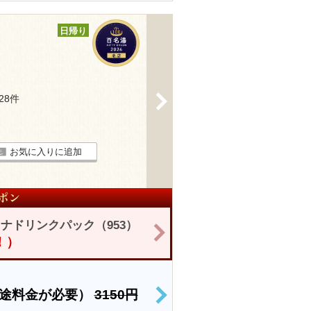
日帰り
>
128件
お気に入りに追加
ナドリンクパック（953）
>
！）
別途料金が必要）
3150円
>