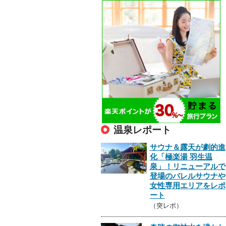
温泉レポート
サウナ＆露天が劇的進
化「極楽湯 羽生温
泉」！リニューアルで
登場のバレルサウナや
女性専用エリアをレポ
ート
（突レポ）