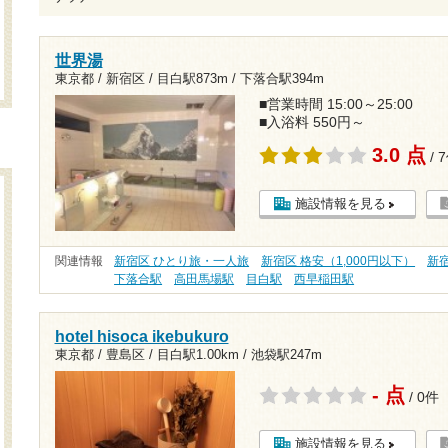
世界湯
東京都 / 新宿区 /
目白駅873m
/
下落合駅394m
■営業時間 15:00～25:00
■入浴料 550円～
3.0 点
/ 
施設情報を見る
関連情報
新宿区 ひとり旅・一人旅
新宿区 格安（1,000円以下）
新
下落合駅
高田馬場駅
目白駅
西早稲田駅
hotel hisoca ikebukuro
東京都 / 豊島区 /
目白駅1.00km
/
池袋駅247m
- 点
/ 0件
施設情報を見る