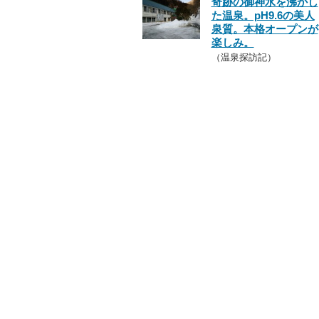
奇跡の御神水を沸かし
た温泉。pH9.6の美人
泉質。本格オープンが
楽しみ。
（温泉探訪記）