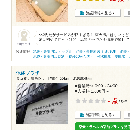
施設情報を見る
550円だがサービスが良すぎる！ 露天風呂はないけ
泉は初めて行ったけど、温泉の中でさえ情報で溢れて
20代 男性
関連情報
池袋・巣鴨周辺 カップル
池袋・巣鴨周辺 子連れOK
池袋・
池袋・巣鴨周辺 駅近（徒歩10分以内）
椎名町駅
要町駅
池袋プラザ
東京都 / 豊島区 /
目白駅1.32km
/
池袋駅466m
■営業時間 0:00～24:00
■入浴料 1,600円～
- 点
/ 0件
施設情報を見る
楽天トラベルの宿泊プランを見