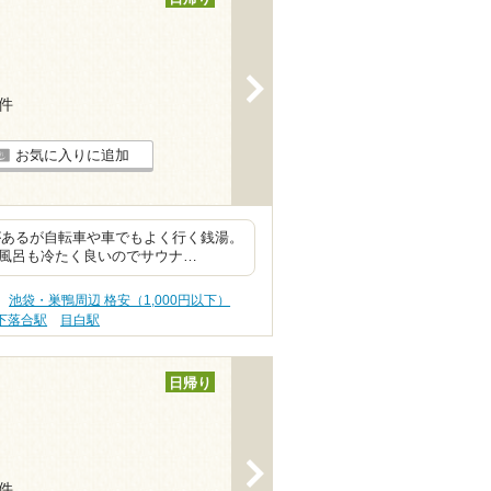
>
1件
お気に入りに追加
があるが自転車や車でもよく行く銭湯。
水風呂も冷たく良いのでサウナ…
池袋・巣鴨周辺 格安（1,000円以下）
下落合駅
目白駅
日帰り
>
4件