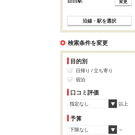
目白駅
変更
沿線・駅を選択
検索条件を変更
目的別
日帰り / 立ち寄り
宿泊
口コミ評価
指定なし
以上
予算
下限なし
～