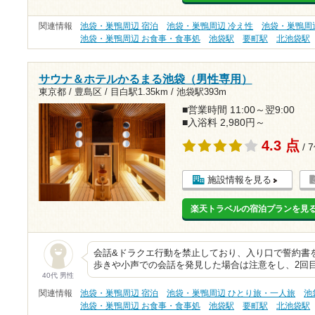
関連情報
池袋・巣鴨周辺 宿泊
池袋・巣鴨周辺 冷え性
池袋・巣鴨周
池袋・巣鴨周辺 お食事・食事処
池袋駅
要町駅
北池袋駅
サウナ＆ホテルかるまる池袋（男性専用）
東京都 / 豊島区 /
目白駅1.35km
/
池袋駅393m
■営業時間 11:00～翌9:00
■入浴料 2,980円～
4.3 点
/ 
施設情報を見る
楽天トラベルの宿泊プランを見
会話&ドラクエ行動を禁止しており、入り口で誓約書
歩きや小声での会話を発見した場合は注意をし、2回
40代 男性
関連情報
池袋・巣鴨周辺 宿泊
池袋・巣鴨周辺 ひとり旅・一人旅
池
池袋・巣鴨周辺 お食事・食事処
池袋駅
要町駅
北池袋駅