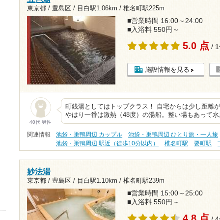
東京都 / 豊島区 /
目白駅1.06km
/
椎名町駅225m
■営業時間 16:00～24:00
■入浴料 550円～
5.0 点
/ 
施設情報を見る
町銭湯としてはトップクラス！ 自宅からは少し距離
やはり一番は激熱（48度）の湯船。整い場もあって
40代 男性
関連情報
池袋・巣鴨周辺 カップル
池袋・巣鴨周辺 ひとり旅・一人旅
池袋・巣鴨周辺 駅近（徒歩10分以内）
椎名町駅
要町駅
妙法湯
東京都 / 豊島区 /
目白駅1.10km
/
椎名町駅239m
■営業時間 15:00～25:00
■入浴料 550円～
4.8 点
/ 