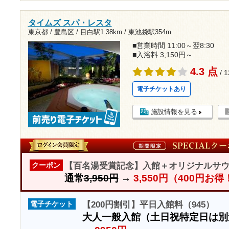
タイムズ スパ・レスタ
東京都 / 豊島区 /
目白駅1.38km
/
東池袋駅354m
■営業時間 11:00～翌8:30
■入浴料 3,150円～
4.3 点
/ 
電子チケットあり
施設情報を見る
【百名湯受賞記念】入館＋オリジナルサウ
クーポン
通常
3,950円
→
3,550円（400円お得
【200円割引】平日入館料（945）
電子チケット
大人一般入館（土日祝特定日は