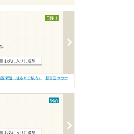
日帰り
>
7件
お気に入りに追加
宿区 駅近（徒歩10分以内）
新宿区 サウナ
宿泊
>
お気に入りに追加