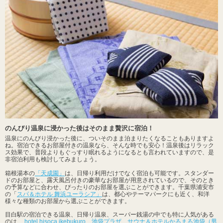
のんびり温泉に浸かった後はそのまま贅沢に宿泊！
温泉にのんびり浸かった後に、ついそのまま泊まりたくなることもありますよ
ね。宿泊できるお部屋付きの温泉なら、そんな時でも安心！温泉後はリラック
ス効果で、普段よりもぐっすり眠れるようになるとも言われていますので、是
非宿泊利用も検討してみましょう。
箱根湯本の
「天成園」
は、日帰り利用だけでなく宿泊も可能です。スタンダー
ドのお部屋と、露天風呂付きの豪華なお部屋が用意されているので、そのとき
の予算などに合わせ、ぴったりのお部屋を選ぶことができます。千葉県浦安市
の「
スパ＆ホテル 舞浜ユーラシア」
は、都心やテーマパークにも近く、和洋
様々な種類のお部屋から選ぶことができます。
目白駅の宿泊できる温泉、日帰り温泉、スーパー銭湯の中でも特に人気がある
のは、
hotel hisoca ikebukuro
、
池袋プラザ
、
サウナ＆ホテルかるまる池袋（男