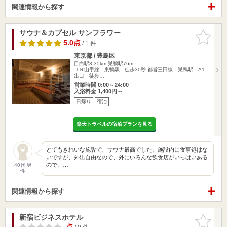
関連情報から探す
サウナ＆カプセル サンフラワー
お気に入
りに追加
5.0点
/ 1 件
東京都 / 豊島区
目白駅3.35km
巣鴨駅76m
ＪＲ山手線 巣鴨駅 徒歩30秒 都営三田線 巣鴨駅 A1
出口 徒歩…
営業時間 0:00～24:00
入浴料金 1,400円～
日帰り
宿泊
楽天トラベルの宿泊プランを見る
とてもきれいな施設で、サウナ最高でした。施設内に食事処はな
いですが、外出自由なので、外にいろんな飲食店がいっぱいある
ので、…
40代 男
性
関連情報から探す
新宿ビジネスホテル
お気に入
りに追加