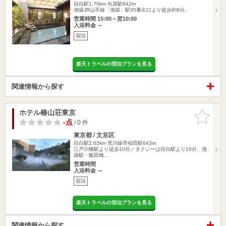
目白駅1.70km
向原駅642m
池袋JR山手線「池袋」駅35番出口より徒歩約9分。
営業時間 15:00～翌10:00
入浴料金 ～
宿泊
楽天トラベルの宿泊プランを見る
関連情報から探す
ホテル椿山荘東京
お気に入
りに追加
-点
/ 0 件
東京都 / 文京区
目白駅2.02km
荒川線早稲田駅643m
江戸川橋駅より徒歩10分／タクシーは目白駅より10分、池
袋駅・飯田橋…
営業時間
入浴料金 ～
宿泊
楽天トラベルの宿泊プランを見る
関連情報から探す