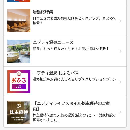
岩盤浴特集
日本全国の岩盤浴情報だけをピックアップ。まとめて
検索！
ニフティ温泉ニュース
温泉にもっと行きたくなる！お得な情報を掲載中
ニフティ温泉 おふろパス
温浴施設をお得に楽しめるサブスクリプションプラン
【ニフティライフスタイル株主優待のご案
内】
株主優待制度で人気の温浴施設に行こう！対象施設が
拡充されました！