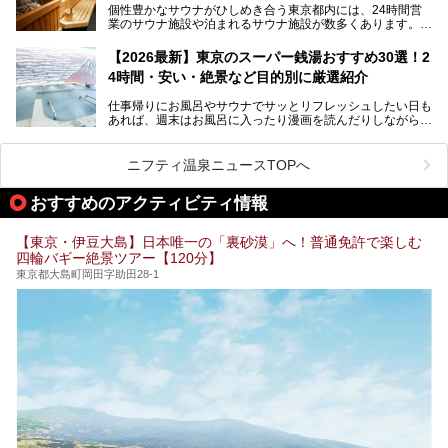
個性豊かなサウナがひしめき合う東京都内には、24時間営
業のサウナ施設や泊まれるサウナ施設が数多くあります。
終電を逃した深夜の利用に限らず、時間を気にしないサウナ
を旅の目的とする「サ旅」や自分へのご褒美のための宿泊な
【2026最新】東京のスーパー銭湯おすすめ30選！2
ど、自分の好きなタイミングで好きなだけサ活ができるのが
4時間・安い・絶景など目的別に厳選紹介
魅力です。
仕事帰りにお風呂やサウナでサッとリフレッシュしたい日も
最近では、男性専用施設だけでなく、カップルや女性に嬉し
あれば、週末はお風呂に入ったり漫画を読んだりしながら一
い個室サウナも増えてきました。
日中ダラダラ過ごしたい日もあると思います。
この記事では、東京都内にある24時間営業のサウナの中か
また、終電を逃してしまい、「このまま朝までゆっくりでき
ら、特におすすめしたい施設14選をご紹介します。
ニフティ温泉ニュースTOPへ
る場所があれば」と探した経験がある人も多いのではないで
宿泊可能な施設もピックアップしているので、ぜひチェック
しょうか。
してみてください。
おすすめのアクティビティ情報
そこで本記事では、東京でおすすめのスーパー銭湯を、目的
別に厳選した30施設からご紹介します。
【東京・伊豆大島】日本唯一の「裏砂漠」へ！普通免許で楽しむ
24時間営業で宿泊できる施設や、1,000円以下で楽しめる安
四輪バギー絶景ツアー【120分】
い施設、デートや休日レジャーにもぴったりなエンタメ要素
が充実した施設など、利用のシーンに合わせて参考にしてく
東京都大島町岡田字助田28-1
ださい。