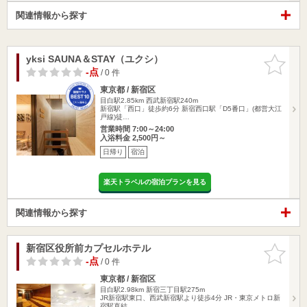
関連情報から探す
yksi SAUNA＆STAY（ユクシ）
お気に入
りに追加
-点
/ 0 件
東京都 / 新宿区
目白駅2.85km
西武新宿駅240m
新宿駅「西口」徒歩約6分 新宿西口駅「D5番口」(都営大江
戸線)徒…
営業時間 7:00～24:00
入浴料金 2,500円～
日帰り
宿泊
楽天トラベルの宿泊プランを見る
関連情報から探す
新宿区役所前カプセルホテル
お気に入
りに追加
-点
/ 0 件
東京都 / 新宿区
目白駅2.98km
新宿三丁目駅275m
JR新宿駅東口、西武新宿駅より徒歩4分 JR・東京メトロ新
宿駅直結…