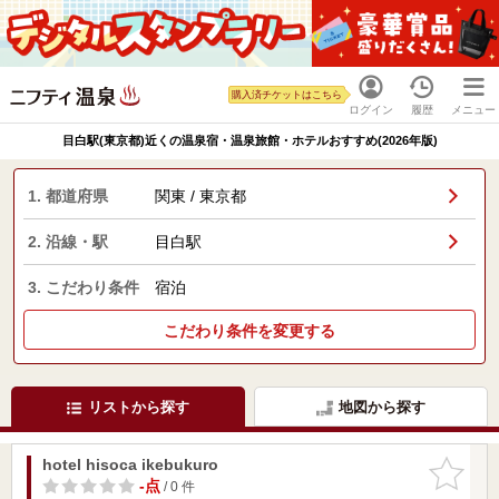
購入済チケットはこちら
ログイン
履歴
メニュー
目白駅(東京都)近くの温泉宿・温泉旅館・ホテルおすすめ(2026年版)
1. 都道府県
関東 / 東京都
2. 沿線・駅
目白駅
3. こだわり条件
宿泊
こだわり条件を変更する
リストから探す
地図から探す
hotel hisoca ikebukuro
お気に入
りに追加
-点
/ 0 件