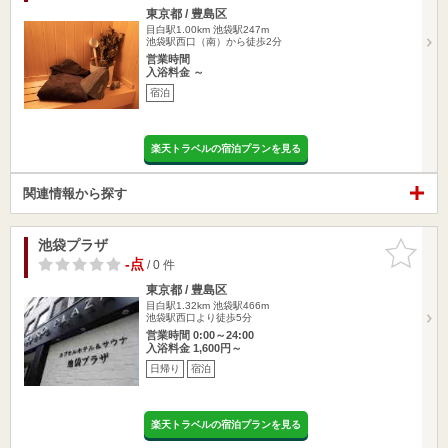
東京都 / 豊島区
目白駅1.00km
池袋駅247m
池袋駅西口（南）から徒歩2分
営業時間
入浴料金 ～
宿泊
楽天トラベルの宿泊プランを見る
関連情報から探す
池袋プラザ
お気に入
りに追加
-点
/ 0 件
東京都 / 豊島区
目白駅1.32km
池袋駅466m
池袋駅西口より徒歩5分
営業時間 0:00～24:00
入浴料金 1,600円～
日帰り
宿泊
楽天トラベルの宿泊プランを見る