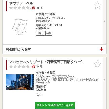
サウナノーベル
お気に入
りに追加
-点
/ 0 件
東京都 / 中野区
目白駅3.93km
中野駅135m
中野駅徒歩3分
営業時間 9:00～23:30
入浴料金 ～
日帰り
宿泊
関連情報から探す
アパホテル＆リゾート〈西新宿五丁目駅タワー〉
お気に入
りに追加
-点
/ 0 件
東京都 / 渋谷区
目白駅3.99km
西新宿五丁目駅102m
都営大江戸線「西新宿五丁目」駅A２出口右の横断歩道を
渡り徒歩１分
営業時間
入浴料金 ～
宿泊
楽天トラベルの宿泊プランを見る