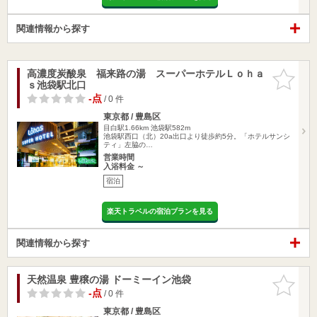
関連情報から探す
高濃度炭酸泉 福来路の湯 スーパーホテルＬｏｈａ
お気に入
ｓ池袋駅北口
りに追加
-点
/ 0 件
東京都 / 豊島区
目白駅1.66km
池袋駅582m
池袋駅西口（北）20a出口より徒歩約5分。「ホテルサンシ
ティ」左脇の…
営業時間
入浴料金 ～
宿泊
楽天トラベルの宿泊プランを見る
関連情報から探す
天然温泉 豊穣の湯 ドーミーイン池袋
お気に入
りに追加
-点
/ 0 件
東京都 / 豊島区