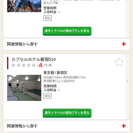
営大江戸線「…
営業時間
入浴料金 ～
宿泊
楽天トラベルの宿泊プランを見る
関連情報から探す
カプセルホテル新宿510
お気に入
りに追加
-点
/ 0 件
東京都 / 新宿区
目白駅2.60km
西武新宿駅272m
新宿駅東口より徒歩8分
営業時間
入浴料金 ～
宿泊
楽天トラベルの宿泊プランを見る
関連情報から探す