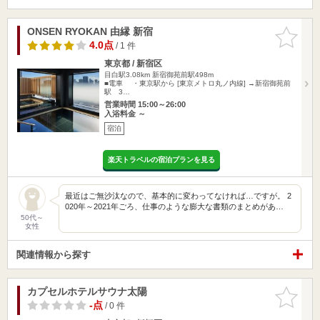
ONSEN RYOKAN 由縁 新宿
お気に入
りに追加
4.0点
/ 1 件
東京都 / 新宿区
目白駅3.08km
新宿御苑前駅498m
■電車 ・東京駅から [東京メトロ丸ノ内線] →新宿御苑前
駅 3…
営業時間 15:00～26:00
入浴料金 ～
宿泊
楽天トラベルの宿泊プランを見る
最近はご無沙汰なので、基本的に変わってなければ…ですが。 2
020年～2021年ごろ、仕事のような膨大な書類のまとめがあ…
50代～
女性
関連情報から探す
カプセルホテルサウナ太陽
お気に入
りに追加
-点
/ 0 件