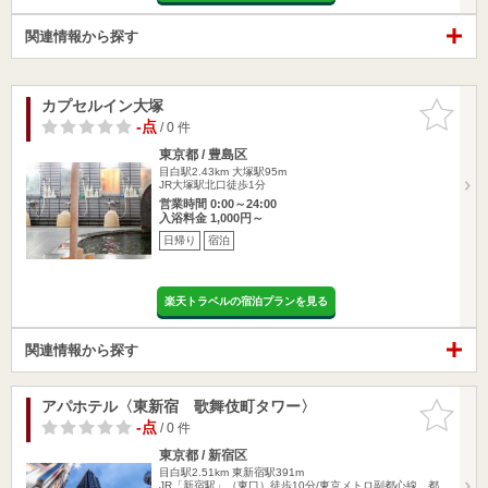
関連情報から探す
カプセルイン大塚
お気に入
りに追加
-点
/ 0 件
東京都 / 豊島区
目白駅2.43km
大塚駅95m
JR大塚駅北口徒歩1分
営業時間 0:00～24:00
入浴料金 1,000円～
日帰り
宿泊
楽天トラベルの宿泊プランを見る
関連情報から探す
アパホテル〈東新宿 歌舞伎町タワー〉
お気に入
りに追加
-点
/ 0 件
東京都 / 新宿区
目白駅2.51km
東新宿駅391m
JR「新宿駅」（東口）徒歩10分/東京メトロ副都心線、都