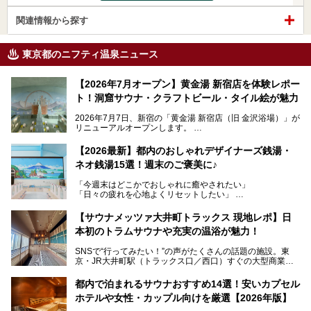
関連情報から探す
東京都のニフティ温泉ニュース
【2026年7月オープン】黄金湯 新宿店を体験レポー
ト！洞窟サウナ・クラフトビール・タイル絵が魅力
2026年7月7日、新宿の「黄金湯 新宿店（旧 金沢浴場）」が
リニューアルオープンします。
レトロでノスタルジックなタイル絵はそのまま、昔からここ
【2026最新】都内のおしゃれデザイナーズ銭湯・
を知る地元の人にも、新しく足を運んでくれる人にも愛され
ネオ銭湯15選！週末のご褒美に♪
る、今の時代の"銭湯"として生まれ変わりました。洞窟のよ
うなユニークなサウナ、自家醸造のクラフトビールが飲める
「今週末はどこかでおしゃれに癒やされたい」
ビアバーなど、新しく登場したスポットも併せて紹介しま
「日々の疲れを心地よくリセットしたい」
す。充実した設備があるのに、基本の入浴料が銭湯価格の5
──そんなときにおすすめなのが、今、都内で大きなブーム
50円というのも嬉しすぎます！
となっている新しいスタイルの銭湯です。
【サウナメッツァ大井町トラックス 現地レポ】日
本初のトラムサウナや充実の温浴が魅力！
最近、SNSやメディアで「デザイナーズ銭湯」や「ネオ銭
湯」という言葉をよく耳にしませんか？
SNSで“行ってみたい！”の声がたくさんの話題の施設。東
京・JR大井町駅（トラックス口／西口）すぐの大型商業施
本記事では、そもそもこれらがどんな銭湯なのか、その気に
設・大井町 トラックスに、2026年3月28日、「サウナメッ
なる違いを分かりやすく解説！さらに、都内で絶対に外せな
ツァ大井町トラックス」がニューオープン。施設の様子をレ
いおしゃれな名店15選を、おすすめの順番で一挙にご紹介
都内で泊まれるサウナおすすめ14選！安いカプセル
ポ―トします。
します。
ホテルや女性・カップル向けを厳選【2026年版】