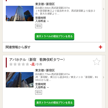
東京都 / 新宿区
目白駅2.64km
西武新宿駅237m
ＪＲ新宿駅東口より徒歩約８分、西武新宿駅より徒歩２
分、新大久保駅より…
営業時間
入浴料金 ～
宿泊
楽天トラベルの宿泊プランを見る
関連情報から探す
アパホテル〈新宿 歌舞伎町タワー〉
お気に入
りに追加
-点
/ 0 件
東京都 / 新宿区
目白駅2.77km
西武新宿駅107m
JR「新宿駅」東口から徒歩6分／東京メトロ「新宿駅」B1
3出口から徒…
営業時間
入浴料金 ～
宿泊
楽天トラベルの宿泊プランを見る