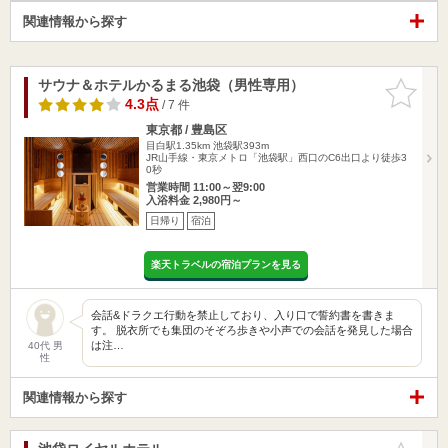
関連情報から探す
サウナ＆ホテルかるまる池袋（男性専用）
お気に入
りに追加
4.3点
/ 7 件
東京都 / 豊島区
目白駅1.35km
池袋駅393m
JR山手線・東京メトロ「池袋駅」西口のC6出口より徒歩3
0秒
営業時間 11:00～翌9:00
入浴料金 2,980円～
日帰り
宿泊
楽天トラベルの宿泊プランを見る
会話&ドラクエ行動を禁止しており、入り口で誓約書を書きま
す。 脱衣所でも集団のそぞろ歩きや小声での会話を発見した場合
は注…
40代 男
性
関連情報から探す