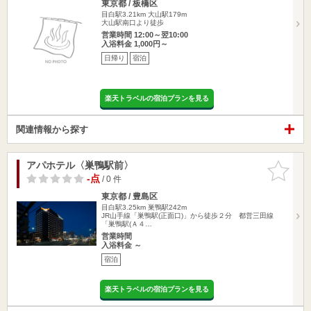
東京都 / 板橋区
目白駅3.21km
大山駅179m
大山駅南口より徒歩
営業時間 12:00～翌10:00
入浴料金 1,000円～
日帰り
宿泊
楽天トラベルの宿泊プランを見る
関連情報から探す
アパホテル〈巣鴨駅前〉
お気に入
りに追加
-点
/ 0 件
東京都 / 豊島区
目白駅3.25km
巣鴨駅242m
JR山手線「巣鴨駅(正面口)」から徒歩２分 都営三田線
「巣鴨駅(Ａ４…
営業時間
入浴料金 ～
宿泊
楽天トラベルの宿泊プランを見る