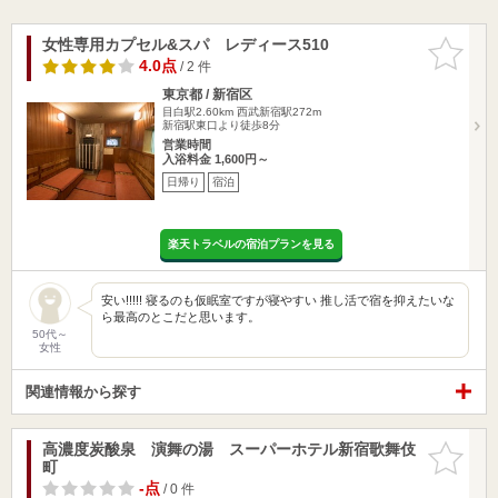
女性専用カプセル&スパ レディース510
お気に入
りに追加
4.0点
/ 2 件
東京都 / 新宿区
目白駅2.60km
西武新宿駅272m
新宿駅東口より徒歩8分
営業時間
入浴料金 1,600円～
日帰り
宿泊
楽天トラベルの宿泊プランを見る
安い!!!!! 寝るのも仮眠室ですが寝やすい 推し活で宿を抑えたいな
ら最高のとこだと思います。
50代～
女性
関連情報から探す
高濃度炭酸泉 演舞の湯 スーパーホテル新宿歌舞伎
お気に入
町
りに追加
-点
/ 0 件