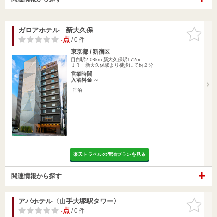
ガロアホテル 新大久保
お気に入
りに追加
-点
/ 0 件
東京都 / 新宿区
目白駅2.08km
新大久保駅172m
ＪＲ 新大久保駅より徒歩にて約２分
営業時間
入浴料金 ～
宿泊
楽天トラベルの宿泊プランを見る
関連情報から探す
アパホテル〈山手大塚駅タワー〉
お気に入
りに追加
-点
/ 0 件