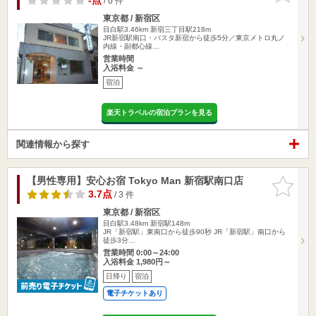
-点
/ 0 件
東京都 / 新宿区
目白駅3.46km
新宿三丁目駅218m
JR新宿駅南口・バスタ新宿から徒歩5分／東京メトロ丸ノ
内線・副都心線…
営業時間
入浴料金 ～
宿泊
楽天トラベルの宿泊プランを見る
関連情報から探す
【男性専用】安心お宿 Tokyo Man 新宿駅南口店
お気に入
りに追加
3.7点
/ 3 件
東京都 / 新宿区
目白駅3.48km
新宿駅148m
JR「新宿駅」東南口から徒歩90秒 JR「新宿駅」南口から
徒歩3分…
営業時間 0:00～24:00
入浴料金 1,980円～
日帰り
宿泊
電子チケットあり