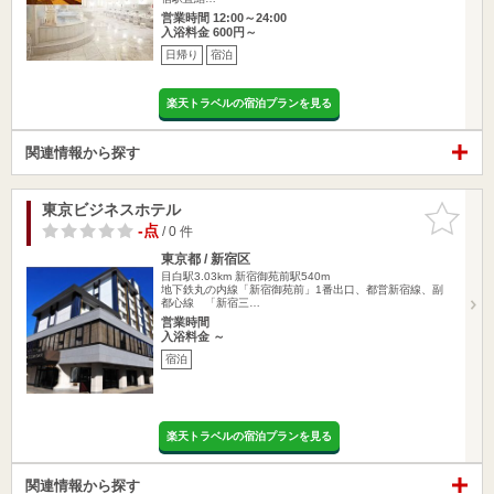
営業時間 12:00～24:00
入浴料金 600円～
日帰り
宿泊
楽天トラベルの宿泊プランを見る
関連情報から探す
東京ビジネスホテル
お気に入
りに追加
-点
/ 0 件
東京都 / 新宿区
目白駅3.03km
新宿御苑前駅540m
地下鉄丸の内線「新宿御苑前」1番出口、都営新宿線、副
都心線 「新宿三…
営業時間
入浴料金 ～
宿泊
楽天トラベルの宿泊プランを見る
関連情報から探す