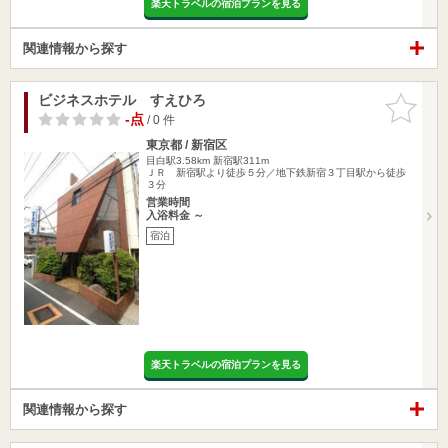
楽天トラベルの宿泊プランを見る
関連情報から探す
ビジネスホテル すえひろ
お気に入
りに追加
-点
/ 0 件
東京都 / 新宿区
目白駅3.58km
新宿駅311m
ＪＲ 新宿駅より徒歩５分／地下鉄新宿３丁目駅から徒歩
３分
営業時間
入浴料金 ～
宿泊
楽天トラベルの宿泊プランを見る
関連情報から探す