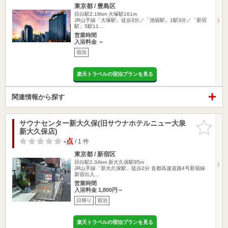
東京都 / 豊島区
目白駅2.18km
大塚駅161m
JR山手線「大塚駅」徒歩3分／「池袋駅」1駅3分／「新宿
駅」5駅11…
営業時間
入浴料金 ～
宿泊
楽天トラベルの宿泊プランを見る
関連情報から探す
サウナセンター新大久保(旧サウナホテルニュー大泉
お気に入
新大久保店)
りに追加
-点
/ 1 件
東京都 / 新宿区
目白駅2.34km
新大久保駅95m
JR山手線「新大久保駅」徒歩2分 首都高速道路4号新宿線
新宿出入…
営業時間
入浴料金 1,800円～
日帰り
宿泊
楽天トラベルの宿泊プランを見る