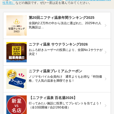
性専用）
などの施設です。ぜひ一度は足を運んでみてください。
第20回ニフティ温泉年間ランキング2025
全国約2.2万件の中から頂点に選ばれた、2025年の人
気施設は…
ニフティ温泉 サウナランキング2026
おふろ好きユーザーの投票により、全国No.1サウナが
決定！
ニフティ温泉プレミアムクーポン
ノジマモバイル会員向け 通常よりもお得な「特別価
格」で人気の温泉を満喫できる！
【ニフティ温泉 百名湯2026】
行ってみたい施設に投票してプレゼントを当てよう！
（全10回開催 / 合計260名様）