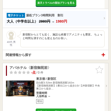
楽天トラベルの宿泊プランを見る
湯処プラン3時間利用 割引
電子チケット
大人（中学生以上）
2980円
→
1980円
新宿駅からとても近く、施設も綺麗でアメニティも豊富。 ちょっ
と時間を潰すのにも使えるのか良い。
40代 男
性
関連情報から探す
アパホテル〈新宿御苑前〉
お気に入
りに追加
-点
/ 0 件
東京都 / 新宿区
目白駅3.52km
新宿御苑前駅182m
【新宿御苑前駅】1番出口から徒歩1分/【JR新宿駅】中央
東口から徒歩…
営業時間
入浴料金 ～
宿泊