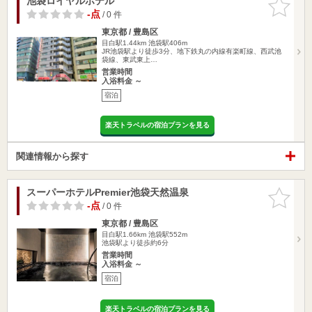
池袋ロイヤルホテル
お気に入
りに追加
-点
/ 0 件
東京都 / 豊島区
目白駅1.44km
池袋駅406m
JR池袋駅より徒歩3分、地下鉄丸の内線有楽町線、西武池
袋線、東武東上…
営業時間
入浴料金 ～
宿泊
楽天トラベルの宿泊プランを見る
関連情報から探す
スーパーホテルPremier池袋天然温泉
お気に入
りに追加
-点
/ 0 件
東京都 / 豊島区
目白駅1.66km
池袋駅552m
池袋駅より徒歩約6分
営業時間
入浴料金 ～
宿泊
楽天トラベルの宿泊プランを見る