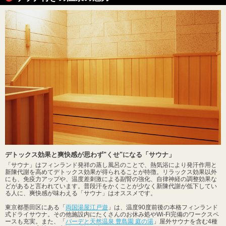
デトックス効果と爽快感が思わず"くせ"になる「サウナ」
「サウナ」はフィンランド発祥の蒸し風呂のことで、熱気浴により発汗作用と
新陳代謝を高めてデトックス効果が得られることが特徴。リラックス効果以外
にも、免疫力アップや、温度差刺激による副腎の強化、自律神経の調整効果な
どがあると言われています。普段汗をかくことが少なく新陳代謝が低下してい
る人に、爽快感が味わえる「サウナ」はオススメです。
東京都墨田区にある「
両国湯屋江戸遊
」は、温度90度前後の本格フィンランド
式ドライサウナ。その他施設内にたくさんのお休み処やWi-Fi完備のワークスペ
ースも充実。また、「
バーデと天然温泉 豊島園 庭の湯
」屋外サウナを含む4種