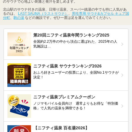
のサウナで心地よい刺激と発汗を楽しめます。
北山駅のサウナ付きの温泉、日帰り温泉、スーパー銭湯の中でも特に人気があ
るのは、
LAST SAUNA（ラストサウナ）
、
男性専用 サウナ&カプセル キュア国
分町
、
駒の湯
などの施設です。ぜひ一度は足を運んでみてください。
第20回ニフティ温泉年間ランキング2025
全国約2.2万件の中から頂点に選ばれた、2025年の人
気施設は…
ニフティ温泉 サウナランキング2026
おふろ好きユーザーの投票により、全国No.1サウナが
決定！
ニフティ温泉プレミアムクーポン
ノジマモバイル会員向け 通常よりもお得な「特別価
格」で人気の温泉を満喫できる！
【ニフティ温泉 百名湯2026】