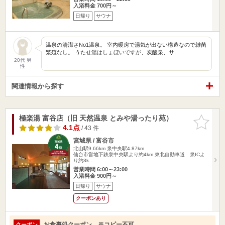
入浴料金 700円～
日帰り
サウナ
温泉の清潔さNo1温泉。 室内暖房で湯気が出ない構造なので雑菌
繁殖なし。 うたせ湯はしょぼいですが、炭酸泉、サ…
20代 男
性
関連情報から探す
極楽湯 富谷店（旧 天然温泉 とみや湯ったり苑）
お気に入
りに追加
4.1点
/ 43 件
宮城県 / 富谷市
北山駅9.66km
泉中央駅4.87km
仙台市営地下鉄泉中央駅より約4km 東北自動車道 泉ICよ
り約3k…
営業時間 6:00～23:00
入浴料金 900円～
日帰り
サウナ
クーポンあり
お食事処クーポン ※コピー不可
クーポン