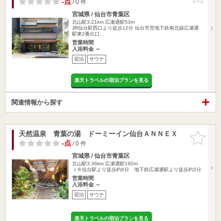
-点
/ 0 件
宮城県 / 仙台市青葉区
北山駅3.21km
広瀬通駅53m
JR仙台駅西口より徒歩12分 仙台市営地下鉄南北線広瀬通
駅東2番出口…
営業時間
入浴料金 ～
宿泊
サウナ
楽天トラベルの宿泊プランを見る
関連情報から探す
天然温泉 青葉の湯 ドーミーイン仙台ＡＮＮＥＸ
お気に入
りに追加
-点
/ 0 件
宮城県 / 仙台市青葉区
北山駅3.36km
広瀬通駅192m
ＪＲ仙台駅より徒歩約6分 地下鉄広瀬通駅より徒歩約2分
営業時間
入浴料金 ～
宿泊
サウナ
楽天トラベルの宿泊プランを見る