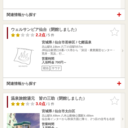
関連情報から探す
ウェルサンピア仙台（閉館しました）
お気に入
りに追加
2.2点
/ 5 件
宮城県 / 仙台市若林区 / 七郷温泉
北山駅8.18km
六丁の目駅557m
JR仙台駅西口6番バス停から「深沼・農業園芸センター・
荒井・荒浜」行…
営業時間
入浴料金 700円～
宿泊
サウナ
関連情報から探す
温泉旅館湯元 皆の三助（閉館しました）
お気に入
りに追加
3.0点
/ 1 件
宮城県 / 仙台市太白区
北山駅8.48km
八木山動物公園駅4.48km
仙台南インターから秋保方面に降り、2つ目の信号を右折
営業時間
入浴料金 ～