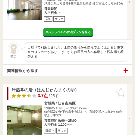
JR仙台駅より徒歩3分東北自動車道 仙台宮城ICより約15分
営業時間
入浴料金 ～
宿泊
サウナ
楽天トラベルの宿泊プランを見る
日帰りで利用しました。上階の受付から階段で上に上がると更衣
室のロッカーがあり、そこからお風呂の方へ移動して脱衣場で着
替えま…
匿名
関連情報から探す
汗蒸幕の湯（はんじゅんまくのゆ）
お気に入
りに追加
3.7点
/ 25 件
宮城県 / 仙台市泉区
北山駅5.40km
八乙女駅1.27km
仙台駅及び地下鉄泉中央駅より、宮城交通バス東3分 仙台
駅より車で3…
営業時間 9:00～25:00
入浴料金 1,100円～
日帰り
サウナ