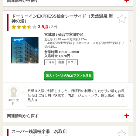
関連情報から探す
ドーミーインEXPRESS仙台シーサイド（天然温泉 海
お気に入
神の湯）
りに追加
3.5点
/ 2 件
宮城県 / 仙台市宮城野区
北山駅11.81km
中野栄駅917m
・JR仙石線中野栄駅より車で5分 ・JR仙石線中野栄駅より
徒歩20…
営業時間 15:00～20:00
入浴料金 1,070円～
日帰り
宿泊
サウナ
楽天トラベルの宿泊プランを見る
日帰り入浴で利用しました。日曜日の利用でしたが洗い場もお風
呂もほぼ貸し切り状態で、内湯、ジェットバス、露天風呂、釜風
呂入り…
40代 女
性
関連情報から探す
スーパー銭湯極楽湯 名取店
お気に入