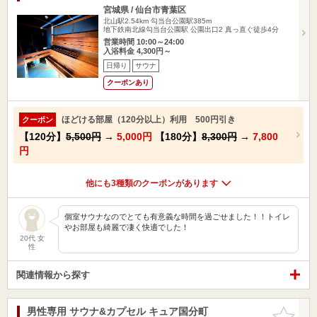
宮城県 / 仙台市青葉区
北山駅2.54km
勾当台公園駅385m
地下鉄南北線勾当台公園駅 公園出口2 真っ直ぐ徒歩4分
営業時間 10:00～24:00
入浴料金 4,300円～
日帰り
サウナ
クーポンあり
ほどける部屋（120分以上）利用 500円引き
クーポン
【120分】
5,500円
→
5,000円
【180分】
8,300円
→
7,800
円
他にも3種類のクーポンがあります
個室サウナなのでとても有意義な時間を過ごせました！！トイレ
やお部屋も綺麗で凄く快適でした！
20代 女
性
関連情報から探す
男性専用 サウナ&カプセル キュア国分町
お気に入