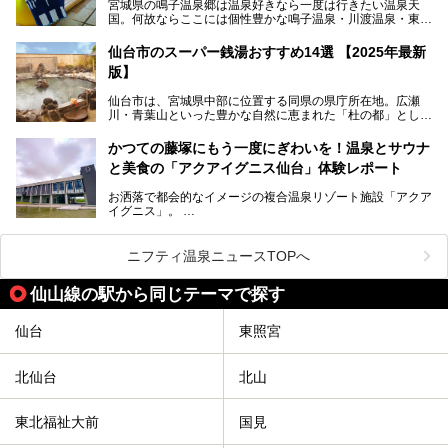
宮城県の鳴子温泉郷は温泉好きなら一度は行きたい温泉天
国。何故ならここには個性豊かな鳴子温泉・川渡温泉・東鳴
子温泉・中山平温泉・鬼首温泉という5つの温泉地があり、
硫黄泉、塩化物泉、硫酸塩泉、炭酸水素塩泉などと多様な泉
仙台市のスーパー銭湯おすすめ14選 【2025年最新
質がそろっているからです。
版】
ー
また共同浴場（日帰り温泉）だけでなく、嬉しいことに多く
仙台市は、宮城県中部に位置する同県の県庁所在地。広瀬
の旅館・ホテルも立ち寄り入浴に門戸を開いてくれていま
提供元：サッポロビール【PR】
川・青葉山といった豊かな自然に恵まれた「杜の都」として
す。
知られ、戦国武将・伊達政宗のお膝元として歴史ファンにも
この記事はサッポロビールのPRイベント告知記事です。
人気です。新幹線を使えば都心から1時間30分とアクセスも
今回はそんな旅館の中から、おすすめしたい5ヶ所の温泉を
かつての藤塚にもう一度にぎわいを！温泉とサウナ
よく、気軽に訪れやすい地方都市の1つです。
セレクトしてみました。うち3ヶ所はサウナも楽しめます。
と美食の「アクアイグニス仙台」体験レポート
今回は、仙台市内のおすすめスーパー銭湯をご紹介します。
お洒落で都会的なイメージの複合温泉リゾート施設「アクア
仙台牛タンなどを堪能するグルメ旅や、スポーツ観戦の遠征
イグニス」。
時などに利用しやすい温浴施設がたくさんありますよ。
関西空港や吉川美南（埼玉県）に続いて仙台市若林区に202
2年4月にオープンした「アクアイグニス仙台」は、日帰り
ニフティ温泉ニュースTOPへ
温泉の「藤塚の湯」、マルシェ リアン、和食「笠庵」、イ
タリアン「グリーチネ」、ベーカリー「マリアージュ ドゥ
仙山線の駅から同じテーマで探す
ファリーヌ」、スイーツの「コンフィチュール アッシュ」
と「ル ショコラ ドゥ アッシュ」、そしてカフェ「猿田彦珈
琲」と話題のお店が勢ぞろい！
仙台
東照宮
この「アクアイグニス仙台」の魅力を探りにお出かけしてき
ました。
北仙台
北山
東北福祉大前
国見