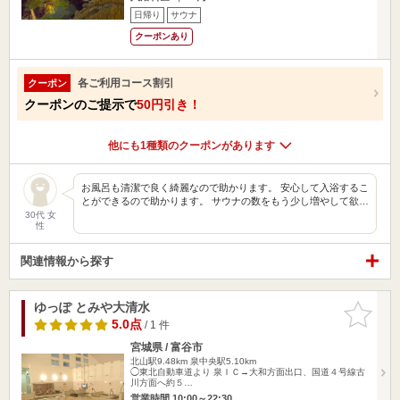
日帰り
サウナ
クーポンあり
各ご利用コース割引
クーポン
クーポンのご提示で
50円引き！
他にも1種類のクーポンがあります
お風呂も清潔で良く綺麗なので助かります。 安心して入浴するこ
とができるので助かります。 サウナの数をもう少し増やして欲…
30代 女
性
関連情報から探す
ゆっぽ とみや大清水
お気に入
りに追加
5.0点
/ 1 件
宮城県 / 富谷市
北山駅9.48km
泉中央駅5.10km
◯東北自動車道より 泉ＩＣ→大和方面出口、国道４号線古
川方面へ約５…
営業時間 10:00～22:30