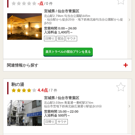
りに追加
-点
/ 0 件
宮城県 / 仙台市青葉区
北山駅2.79km
勾当台公園駅445m
・仙台駅から徒歩20分・地下鉄南北線勾当台公園駅から徒
歩5分
営業時間 0:00～24:00
入浴料金 1,400円～
日帰り
宿泊
サウナ
楽天トラベルの宿泊プランを見る
関連情報から探す
駒の湯
お気に入
りに追加
4.4点
/ 7 件
宮城県 / 仙台市青葉区
北山駅3.03km
青葉通一番町駅374m
仙台市営地下鉄南北線広瀬通り駅徒歩10分
営業時間 15:00～22:00
入浴料金 500円～
日帰り
サウナ