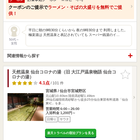
クーポンのご提示で
ラーメン・そばの大盛りを無料でご提
供！
平日に朝の9時30分くらいから 夜の9時30分まで 利用しました。
極楽湯は 天然温泉と表記されていても スーパー銭湯のイ…
50代～
女性
関連情報から探す
天然温泉 仙台コロナの湯（旧 大江戸温泉物語 仙台コ
お気に入
ロナの湯）
りに追加
4.1点
/ 101 件
宮城県 / 仙台市宮城野区
北山駅10.60km
陸前高砂駅1.49km
JR仙石線陸前高砂駅から徒歩25分仙台東部有料道路「仙台
東IC」を多…
営業時間 6:00～26:00
入浴料金 1,200円～
日帰り
サウナ
楽天トラベルの宿泊プランを見る