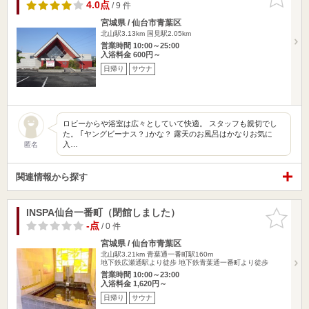
りに追加
4.0点
/ 9 件
宮城県 / 仙台市青葉区
北山駅3.13km
国見駅2.05km
営業時間 10:00～25:00
入浴料金 600円～
日帰り
サウナ
ロビーからや浴室は広々としていて快適。 スタッフも親切でし
た。 ｢ヤングビーナス？｣かな？ 露天のお風呂はかなりお気に
入…
匿名
関連情報から探す
INSPA仙台一番町（閉館しました）
お気に入
りに追加
-点
/ 0 件
宮城県 / 仙台市青葉区
北山駅3.21km
青葉通一番町駅160m
地下鉄広瀬通駅より徒歩 地下鉄青葉通一番町より徒歩
営業時間 10:00～23:00
入浴料金 1,620円～
日帰り
サウナ