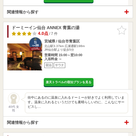
関連情報から探す
ドーミーイン仙台 ANNEX 青葉の湯
お気に入
りに追加
4.0点
/ 7 件
宮城県 / 仙台市青葉区
北山駅3.37km
広瀬通駅198m
JR仙台駅より徒歩5分
営業時間 15:00～翌10:00
入浴料金 ～
宿泊
サウナ
楽天トラベルの宿泊プランを見る
街中にあるのに温泉に入れるドーミーが好きでよく利用していま
す。温泉に入れるというだけでも素晴らしいのに、こんなにサー
ビスし…
40代 女
性
関連情報から探す