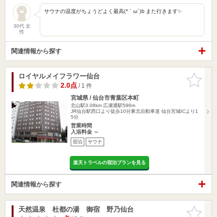
サウナの温度がちょうどよく最高(*｀ω´)b また行きます✨
30代 女
性
関連情報から探す
ロイヤルメイフラワー仙台
お気に入
りに追加
2.0点
/ 1 件
宮城県 / 仙台市青葉区本町
北山駅3.08km
広瀬通駅596m
JR仙台駅西口より徒歩10分東北自動車道 仙台宮城ICより1
5分
営業時間
入浴料金 ～
宿泊
サウナ
楽天トラベルの宿泊プランを見る
関連情報から探す
天然温泉 杜都の湯 御宿 野乃仙台
お気に入
りに追加