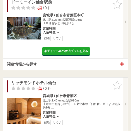
ドーミーイン仙台駅前
お気に入
りに追加
-点
/ 0 件
宮城県 / 仙台市青葉区本町
北山駅3.38km
広瀬通駅405m
ＪＲ仙台駅より徒歩４分
営業時間
入浴料金 ～
宿泊
サウナ
楽天トラベルの宿泊プランを見る
関連情報から探す
リッチモンドホテル仙台
お気に入
りに追加
-点
/ 0 件
宮城県 / 仙台市青葉区
北山駅3.45km
仙台駅630m
【電車でお越しの方】 JR東北本線「仙台駅」西口より徒歩
約8分 …
営業時間
入浴料金 ～
宿泊
サウナ