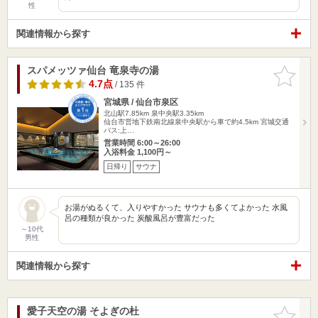
性
関連情報から探す
スパメッツァ仙台 竜泉寺の湯
お気に入
りに追加
4.7点
/ 135 件
宮城県 / 仙台市泉区
北山駅7.85km
泉中央駅3.35km
仙台市営地下鉄南北線泉中央駅から車で約4.5km 宮城交通
バス:上…
営業時間 6:00～26:00
入浴料金 1,100円～
日帰り
サウナ
お湯がぬるくて、入りやすかった サウナも多くてよかった 水風
呂の種類が良かった 炭酸風呂が豊富だった
～10代
男性
関連情報から探す
愛子天空の湯 そよぎの杜
お気に入