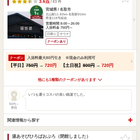
りに追加
3.6点
/ 43 件
宮城県 / 名取市
北山駅11.92km
名取駅916m
県道118号経由
営業時間 8:00～26:00
入浴料金 750円～
日帰り
サウナ
クーポンあり
入浴料最大80円引き ※現金のみ利用可
クーポン
【平日】
750円
→
720円
【土日祝】
800円
→
720円
他にも1種類のクーポンがあります
いつも通りコスパの良い銭湯でした。
50代～
男性
関連情報から探す
湯あそびひろばおぷろ（閉館しました）
お気に入