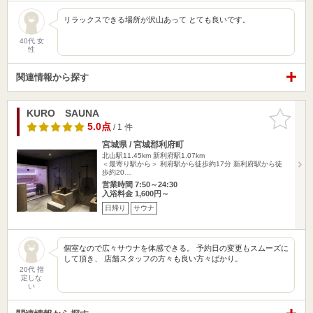
リラックスできる場所が沢山あって とても良いです。
40代 女
性
関連情報から探す
KURO SAUNA
お気に入
りに追加
5.0点
/ 1 件
宮城県 / 宮城郡利府町
北山駅11.45km
新利府駅1.07km
＜最寄り駅から＞ 利府駅から徒歩約17分 新利府駅から徒
歩約20…
営業時間 7:50～24:30
入浴料金 1,600円～
日帰り
サウナ
個室なので広々サウナを体感できる。 予約日の変更もスムーズに
して頂き、 店舗スタッフの方々も良い方々ばかり。
20代 指
定しな
い