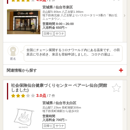
宮城県 / 仙台市泉区
北山駅5.90km
八乙女駅1.96km
地下鉄南北線 八乙女駅よりバスロータリー3番の「鶴が丘
ニュータウン、…
営業時間 8:00～26:00
入浴料金 650円～
日帰り
サウナ
全国にチェーン展開するコロナワールド内にある温泉です。 小田
原店に引き続き、泉店も登録申請しました。 コロナの湯は…
匿名
関連情報から探す
社会保険仙台健康づくりセンター ペアーレ仙台(閉館
お気に入
しました)
りに追加
3.0点
/ 7 件
宮城県 / 仙台市太白区
北山駅7.15km
長町南駅306m
地下鉄長町南駅から徒歩3分
営業時間
入浴料金 700円～
日帰り
サウナ