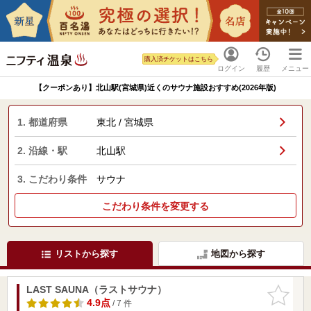
購入済チケットはこちら
ログイン
履歴
メニュー
【クーポンあり】北山駅(宮城県)近くのサウナ施設おすすめ(2026年版)
1. 都道府県
東北 / 宮城県
2. 沿線・駅
北山駅
3. こだわり条件
サウナ
こだわり条件を変更する
リストから探す
地図から探す
LAST SAUNA（ラストサウナ）
お気に入
りに追加
4.9点
/ 7 件