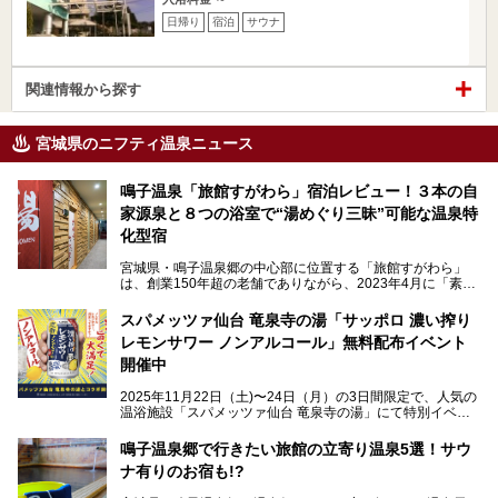
日帰り
宿泊
サウナ
関連情報から探す
宮城県のニフティ温泉ニュース
鳴子温泉「旅館すがわら」宿泊レビュー！３本の自
家源泉と８つの浴室で“湯めぐり三昧”可能な温泉特
化型宿
宮城県・鳴子温泉郷の中心部に位置する「旅館すがわら」
は、創業150年超の老舗でありながら、2023年4月に「素泊
まり専門の宿」としてリニューアルオープン。同時に温泉熱
を利用したサウナも新設され、温泉ファン・サウナ―双方に
スパメッツァ仙台 竜泉寺の湯「サッポロ 濃い搾り
注目のスポットです。
レモンサワー ノンアルコール」無料配布イベント
開催中
特筆すべきは、館内で完結する圧倒的な「湯めぐり」のバリ
2025年11月22日（土)〜24日（月）の3日間限定で、人気の
エーション。“温泉のデパート”・“東の横綱”と称される鳴子
温浴施設「スパメッツァ仙台 竜泉寺の湯」にて特別イベン
温泉郷の中でも、3本の異なる自家源泉を使い分けるその実
トを開催！居酒屋の手搾りサワーのような本格感が味わえる
力は折り紙付き。実際に宿泊した筆者が、“温泉”を中心にそ
「サッポロ 濃い搾りレモンサワー ノンアルコール」を無料
鳴子温泉郷で行きたい旅館の立寄り温泉5選！サウ
の全貌を詳細レビューします！
配布します。さらにSNS投稿で「サッポロ 濃い搾りグレフ
ナ有りのお宿も!?
ルサワー ノンアルコール」もプレゼント。湯上がりにぴっ
たりの一杯をぜひお楽しみください。