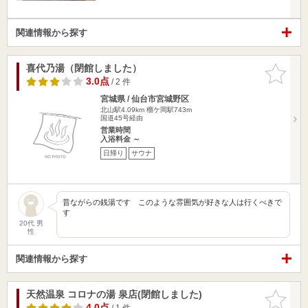
関連情報から探す
喜代乃湯（閉館しました）
お気に入
りに追加
3.0点
/ 2 件
宮城県 / 仙台市宮城野区
北山駅4.09km
榴ケ岡駅743m
国道45号経由
営業時間
入浴料金 ～
日帰り
サウナ
昔ながらの銭湯です このような雰囲気が好きな人は行くべきで
す
20代 男
性
関連情報から探す
天然温泉 コロナの湯 泉店(閉館しました)
お気に入
りに追加
4.0点
/ 1 件