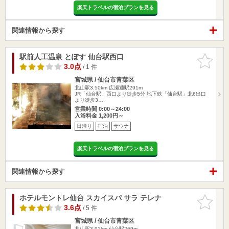
楽天トラベルの宿泊プランを見る
関連情報から探す
駅前人工温泉 とぽす 仙台駅西口
お気に入
りに追加
3.0点
/ 1 件
宮城県 / 仙台市青葉区
北山駅3.50km
広瀬通駅291m
JR「仙台駅」西口より徒歩5分 地下鉄「仙台駅」北6出口
より徒歩3…
営業時間 0:00～24:00
入浴料金 1,200円～
日帰り
宿泊
サウナ
楽天トラベルの宿泊プランを見る
関連情報から探す
ホテルモントレ仙台 スカイスパ サラ テレナ
お気に入
りに追加
3.6点
/ 5 件
宮城県 / 仙台市青葉区
北山駅3.91km
仙台駅269m