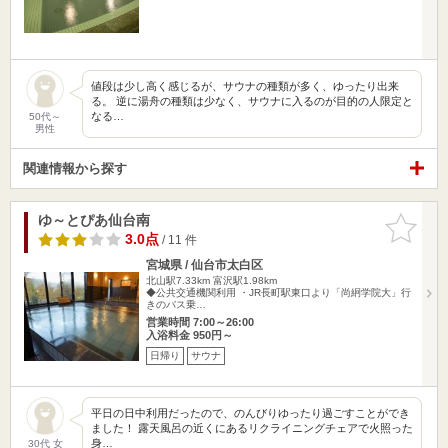
値段は少し高く感じるが、サウナの種類が多く、ゆったり出来
る。 逆に湯舟の種類は少なく、サウナに入るのが目的の人限定と
なる…
50代～
男性
関連情報から探す
ゆ～とぴあ仙台南
お気に入
りに追加
3.0点
/ 11 件
宮城県 / 仙台市太白区
北山駅7.33km
富沢駅1.98km
◆公共交通機関利用 ・JR長町駅東口より「尚絅学院大」行
きのバス乗…
営業時間 7:00～26:00
入浴料金 950円～
日帰り
サウナ
平日の日中利用だったので、のんびりゆったり過ごすことができ
ました！ 露天風呂の近くにあるリクライニングチェアで火照った
身…
30代 女