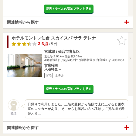
楽天トラベルの宿泊プランを見る
関連情報から探す
ホテルモントレ仙台 スカイスパ サラ テレナ
お気に入
りに追加
3.6点
/ 5 件
宮城県 / 仙台市青葉区
北山駅3.91km
仙台駅269m
JR仙台駅より徒歩3分東北自動車道 仙台宮城ICより約15分
営業時間
入浴料金 ～
宿泊
ホテル
楽天トラベルの宿泊プランを見る
日帰りで利用しました。上階の受付から階段で上に上がると更衣
室のロッカーがあり、そこからお風呂の方へ移動して脱衣場で着
替えま…
匿名
関連情報から探す