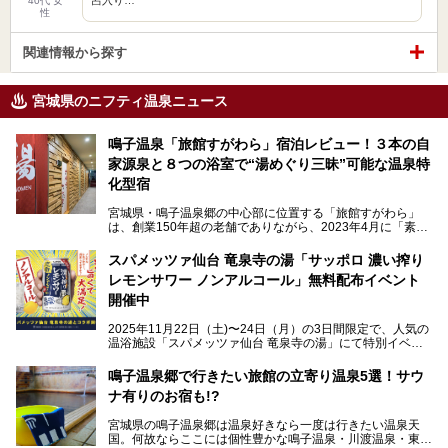
40代 女
性
関連情報から探す
宮城県のニフティ温泉ニュース
鳴子温泉「旅館すがわら」宿泊レビュー！３本の自
家源泉と８つの浴室で“湯めぐり三昧”可能な温泉特
化型宿
宮城県・鳴子温泉郷の中心部に位置する「旅館すがわら」
は、創業150年超の老舗でありながら、2023年4月に「素泊
まり専門の宿」としてリニューアルオープン。同時に温泉熱
を利用したサウナも新設され、温泉ファン・サウナ―双方に
スパメッツァ仙台 竜泉寺の湯「サッポロ 濃い搾り
注目のスポットです。
レモンサワー ノンアルコール」無料配布イベント
開催中
特筆すべきは、館内で完結する圧倒的な「湯めぐり」のバリ
2025年11月22日（土)〜24日（月）の3日間限定で、人気の
エーション。“温泉のデパート”・“東の横綱”と称される鳴子
温浴施設「スパメッツァ仙台 竜泉寺の湯」にて特別イベン
温泉郷の中でも、3本の異なる自家源泉を使い分けるその実
トを開催！居酒屋の手搾りサワーのような本格感が味わえる
力は折り紙付き。実際に宿泊した筆者が、“温泉”を中心にそ
「サッポロ 濃い搾りレモンサワー ノンアルコール」を無料
鳴子温泉郷で行きたい旅館の立寄り温泉5選！サウ
の全貌を詳細レビューします！
配布します。さらにSNS投稿で「サッポロ 濃い搾りグレフ
ナ有りのお宿も!?
ルサワー ノンアルコール」もプレゼント。湯上がりにぴっ
たりの一杯をぜひお楽しみください。
宮城県の鳴子温泉郷は温泉好きなら一度は行きたい温泉天
国。何故ならここには個性豊かな鳴子温泉・川渡温泉・東鳴