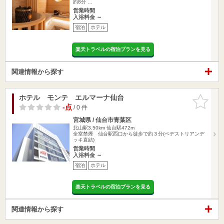
約8分 …
営業時間
入浴料金 ～
宿泊
ホテル
楽天トラベルの宿泊プランを見る
関連情報から探す
ホテル モンテ エルマーナ仙台
お気に入
りに追加
-点
/ 0 件
宮城県 / 仙台市青葉区
北山駅3.50km
仙台駅472m
全室禁煙 仙台駅西口から徒歩で約３分(ペデストリアンデ
ッキ直結)
営業時間
入浴料金 ～
宿泊
ホテル
楽天トラベルの宿泊プランを見る
関連情報から探す