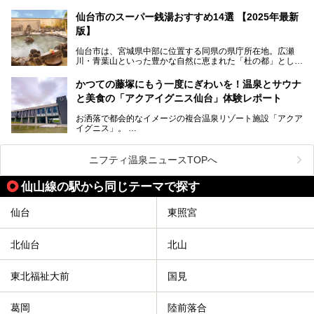
子温泉・中山平温泉・鬼首温泉という5つの温泉地があり、
硫黄泉、塩化物泉、硫酸塩泉、炭酸水素塩泉などと多様な泉
仙台市のスーパー銭湯おすすめ14選 【2025年最新
質がそろっているからです。
版】
ー
また共同浴場（日帰り温泉）だけでなく、嬉しいことに多く
仙台市は、宮城県中部に位置する同県の県庁所在地。広瀬
の旅館・ホテルも立ち寄り入浴に門戸を開いてくれていま
提供元：サッポロビール【PR】
川・青葉山といった豊かな自然に恵まれた「杜の都」として
す。
知られ、戦国武将・伊達政宗のお膝元として歴史ファンにも
この記事はサッポロビールのPRイベント告知記事です。
人気です。新幹線を使えば都心から1時間30分とアクセスも
今回はそんな旅館の中から、おすすめしたい5ヶ所の温泉を
かつての藤塚にもう一度にぎわいを！温泉とサウナ
よく、気軽に訪れやすい地方都市の1つです。
セレクトしてみました。うち3ヶ所はサウナも楽しめます。
と美食の「アクアイグニス仙台」体験レポート
今回は、仙台市内のおすすめスーパー銭湯をご紹介します。
お洒落で都会的なイメージの複合温泉リゾート施設「アクア
仙台牛タンなどを堪能するグルメ旅や、スポーツ観戦の遠征
イグニス」。
時などに利用しやすい温浴施設がたくさんありますよ。
関西空港や吉川美南（埼玉県）に続いて仙台市若林区に202
2年4月にオープンした「アクアイグニス仙台」は、日帰り
ニフティ温泉ニュースTOPへ
温泉の「藤塚の湯」、マルシェ リアン、和食「笠庵」、イ
タリアン「グリーチネ」、ベーカリー「マリアージュ ドゥ
仙山線の駅から同じテーマで探す
ファリーヌ」、スイーツの「コンフィチュール アッシュ」
と「ル ショコラ ドゥ アッシュ」、そしてカフェ「猿田彦珈
琲」と話題のお店が勢ぞろい！
仙台
東照宮
この「アクアイグニス仙台」の魅力を探りにお出かけしてき
ました。
北仙台
北山
東北福祉大前
国見
葛岡
陸前落合