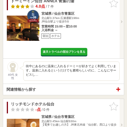
ドーミーイン仙台 ANNEX 青葉の湯
お気に入
りに追加
4.0点
/ 7 件
宮城県 / 仙台市青葉区
北山駅3.37km
広瀬通駅198m
JR仙台駅より徒歩5分
営業時間 15:00～翌10:00
入浴料金 ～
宿泊
ホテル
楽天トラベルの宿泊プランを見る
街中にあるのに温泉に入れるドーミーが好きでよく利用していま
す。温泉に入れるというだけでも素晴らしいのに、こんなにサー
ビスし…
40代 女
性
関連情報から探す
リッチモンドホテル仙台
お気に入
りに追加
-点
/ 0 件
宮城県 / 仙台市青葉区
北山駅3.45km
仙台駅630m
【電車でお越しの方】 JR東北本線「仙台駅」西口より徒歩