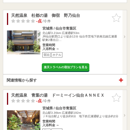
天然温泉 杜都の湯 御宿 野乃仙台
お気に入
りに追加
-点
/ 0 件
宮城県 / 仙台市青葉区
北山駅3.21km
広瀬通駅53m
JR仙台駅西口より徒歩12分 仙台市営地下鉄南北線広瀬通
駅東2番出口…
営業時間
入浴料金 ～
宿泊
ホテル
楽天トラベルの宿泊プランを見る
関連情報から探す
天然温泉 青葉の湯 ドーミーイン仙台ＡＮＮＥＸ
お気に入
りに追加
-点
/ 0 件
宮城県 / 仙台市青葉区
北山駅3.36km
広瀬通駅192m
ＪＲ仙台駅より徒歩約6分 地下鉄広瀬通駅より徒歩約2分
営業時間
入浴料金 ～