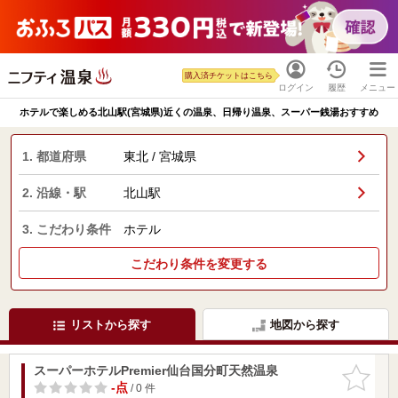
購入済チケットはこちら
ログイン
履歴
メニュー
ホテルで楽しめる北山駅(宮城県)近くの温泉、日帰り温泉、スーパー銭湯おすすめ
1. 都道府県
東北 / 宮城県
2. 沿線・駅
北山駅
3. こだわり条件
ホテル
こだわり条件を変更する
リストから探す
地図から探す
スーパーホテルPremier仙台国分町天然温泉
お気に入
りに追加
-点
/ 0 件