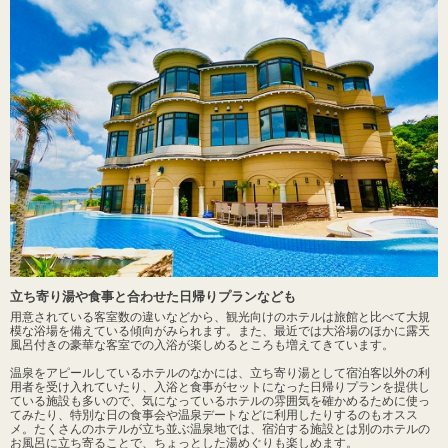
立ち寄り湯や食事と合わせた日帰りプランなども
用意されている客室数の違いなどから、観光向けのホテルは旅館と比べて大規
模な浴場を備えている傾向がみられます。また、最近では大浴場のほかに露天
風呂付きの豪華な客室での入浴が楽しめるところも増えてきています。
温泉をアピールしているホテルのなかには、立ち寄り湯として宿泊客以外の利
用者を受け入れていたり、入浴と食事がセットになった日帰りプランを提供し
ている施設も多いので、気になっているホテルの雰囲気を確かめるために使っ
てみたり、特別な日の食事会や温泉デートなどに利用したりするのもオスス
メ。たくさんのホテルが立ち並ぶ温泉地では、宿泊する施設とは別のホテルの
お風呂に立ち寄ることで、ちょっとした湯めぐりも楽しめます。