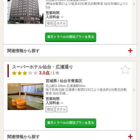
JR仙台駅西口より徒歩10分東北自動車道 仙台宮城ICより1
5分
営業時間
入浴料金 ～
宿泊
ホテル
楽天トラベルの宿泊プランを見る
関連情報から探す
スーパーホテル仙台・広瀬通り
お気に入
りに追加
3.0点
/ 1 件
宮城県 / 仙台市青葉区
北山駅3.20km
広瀬通駅94m
地下鉄南北線 広瀬通り駅西口出口より徒歩約1分東北自動
車道 仙台宮城…
営業時間
入浴料金 ～
宿泊
ホテル
楽天トラベルの宿泊プランを見る
関連情報から探す