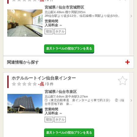
宮城県 / 仙台市宮城野区
北山駅4.48km
榴ケ岡駅285m
JR仙台駅より徒歩12分。仙石線榴ヶ岡駅より徒歩5分。
営業時間
入浴料金 ～
宿泊
ホテル
楽天トラベルの宿泊プランを見る
関連情報から探す
ホテルルートイン仙台泉インター
お気に入
りに追加
-点
/ 0 件
宮城県 / 仙台市泉区
北山駅7.64km
泉中央駅3.27km
①（東北自動車道 泉インターより車で約２分） ②（仙
台市営地下鉄 泉…
営業時間
入浴料金 ～
宿泊
ホテル
楽天トラベルの宿泊プランを見る