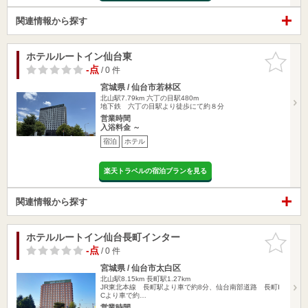
関連情報から探す
ホテルルートイン仙台東
お気に入
りに追加
-点
/ 0 件
宮城県 / 仙台市若林区
北山駅7.79km
六丁の目駅480m
地下鉄 六丁の目駅より徒歩にて約８分
営業時間
入浴料金 ～
宿泊
ホテル
楽天トラベルの宿泊プランを見る
関連情報から探す
ホテルルートイン仙台長町インター
お気に入
りに追加
-点
/ 0 件
宮城県 / 仙台市太白区
北山駅8.15km
長町駅1.27km
JR東北本線 長町駅より車で約8分、仙台南部道路 長町I
Cより車で約…
営業時間