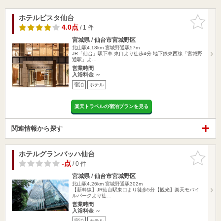
ホテルビスタ仙台
お気に入
りに追加
4.0点
/ 1 件
宮城県 / 仙台市宮城野区
北山駅4.18km
宮城野通駅57m
JR「仙台」駅下車 東口より徒歩4分 地下鉄東西線「宮城野
通駅」よ…
営業時間
入浴料金 ～
宿泊
ホテル
楽天トラベルの宿泊プランを見る
関連情報から探す
ホテルグランバッハ仙台
お気に入
りに追加
-点
/ 0 件
宮城県 / 仙台市宮城野区
北山駅4.26km
宮城野通駅302m
【新幹線】JR仙台駅東口より徒歩5分【観光】楽天モバイ
ルパークより徒…
営業時間
入浴料金 ～
宿泊
ホテル