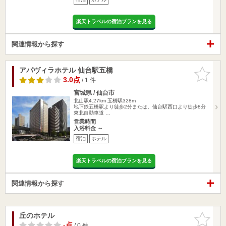
楽天トラベルの宿泊プランを見る
関連情報から探す
アパヴィラホテル 仙台駅五橋
お気に入
りに追加
3.0点
/ 1 件
宮城県 / 仙台市
北山駅4.27km
五橋駅328m
地下鉄五橋駅より徒歩2分または、仙台駅西口より徒歩8分
東北自動車道 …
営業時間
入浴料金 ～
宿泊
ホテル
楽天トラベルの宿泊プランを見る
関連情報から探す
丘のホテル
お気に入
りに追加
-点
/ 0 件