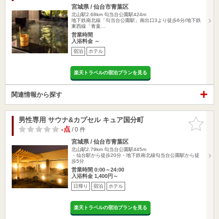
宮城県 / 仙台市青葉区
北山駅2.68km
勾当台公園駅424m
地下鉄南北線「勾当台公園駅」南出口3より徒歩6分/地下鉄
東西線「青葉…
営業時間
入浴料金 ～
宿泊
ホテル
楽天トラベルの宿泊プランを見る
関連情報から探す
男性専用 サウナ&カプセル キュア国分町
お気に入
りに追加
-点
/ 0 件
宮城県 / 仙台市青葉区
北山駅2.79km
勾当台公園駅445m
・仙台駅から徒歩20分・地下鉄南北線勾当台公園駅から徒
歩5分
営業時間 0:00～24:00
入浴料金 1,400円～
日帰り
宿泊
ホテル
楽天トラベルの宿泊プランを見る