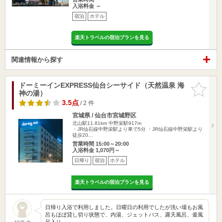
入浴料金 ～
宿泊
ホテル
楽天トラベルの宿泊プランを見る
関連情報から探す
ドーミーインEXPRESS仙台シーサイド（天然温泉 海
お気に入
神の湯）
りに追加
3.5点
/ 2 件
宮城県 / 仙台市宮城野区
北山駅11.81km
中野栄駅917m
・JR仙石線中野栄駅より車で5分 ・JR仙石線中野栄駅より
徒歩20…
営業時間 15:00～20:00
入浴料金 1,070円～
日帰り
宿泊
ホテル
楽天トラベルの宿泊プランを見る
日帰り入浴で利用しました。日曜日の利用でしたが洗い場もお風
呂もほぼ貸し切り状態で、内湯、ジェットバス、露天風呂、釜風
呂入り…