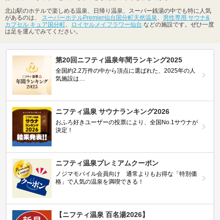
北山駅のホテルで楽しめる温泉、日帰り温泉、スーパー銭湯の中でも特に人気
があるのは、
スーパーホテルPremier仙台国分町天然温泉
、
男性専用 サウナ&
カプセル キュア国分町
、
ロイヤルメイフラワー仙台
などの施設です。ぜひ一度
は足を運んでみてください。
第20回ニフティ温泉年間ランキング2025
全国約2.2万件の中から頂点に選ばれた、2025年の人
気施設は…
ニフティ温泉 サウナランキング2026
おふろ好きユーザーの投票により、全国No.1サウナが
決定！
ニフティ温泉プレミアムクーポン
ノジマモバイル会員向け 通常よりもお得な「特別価
格」で人気の温泉を満喫できる！
【ニフティ温泉 百名湯2026】