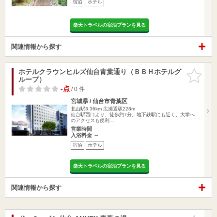
宿泊
ホテル
楽天トラベルの宿泊プランを見る
関連情報から探す
ホテルクラウンヒルズ仙台青葉通り（ＢＢＨホテルグ
お気に入
ループ）
りに追加
-点
/ 0 件
宮城県 / 仙台市青葉区
北山駅3.36km
広瀬通駅228m
仙台駅西口より、徒歩約7分。地下鉄駅にも近く、大学へ
のアクセスも便利…
営業時間
入浴料金 ～
宿泊
ホテル
楽天トラベルの宿泊プランを見る
関連情報から探す