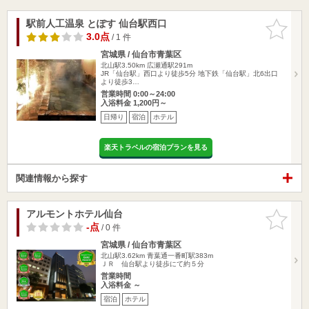
駅前人工温泉 とぽす 仙台駅西口
お気に入
りに追加
3.0点
/ 1 件
宮城県 / 仙台市青葉区
北山駅3.50km
広瀬通駅291m
JR「仙台駅」西口より徒歩5分 地下鉄「仙台駅」北6出口
より徒歩3…
営業時間 0:00～24:00
入浴料金 1,200円～
日帰り
宿泊
ホテル
楽天トラベルの宿泊プランを見る
関連情報から探す
アルモントホテル仙台
お気に入
りに追加
-点
/ 0 件
宮城県 / 仙台市青葉区
北山駅3.62km
青葉通一番町駅383m
ＪＲ 仙台駅より徒歩にて約５分
営業時間
入浴料金 ～
宿泊
ホテル