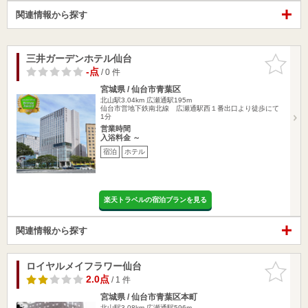
関連情報から探す
三井ガーデンホテル仙台
お気に入
りに追加
-点
/ 0 件
宮城県 / 仙台市青葉区
北山駅3.04km
広瀬通駅195m
仙台市営地下鉄南北線 広瀬通駅西１番出口より徒歩にて
1分
営業時間
入浴料金 ～
宿泊
ホテル
楽天トラベルの宿泊プランを見る
関連情報から探す
ロイヤルメイフラワー仙台
お気に入
りに追加
2.0点
/ 1 件
宮城県 / 仙台市青葉区本町
北山駅3.08km
広瀬通駅596m